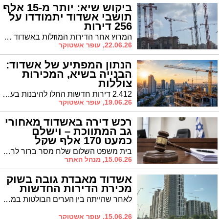
ביקוש שיא: יותר מ-15 אלף
תושבי אשדוד יתמודדו על
256 דירות
המרוץ אחר הדירות המוזלות באשדוד נכנס לישורת האחרונה, ונתוני ההרשמה המעודכנים חושפים פער קיצוני בין ההיצע לביקוש האדיר בעיר. רגע לפני סגירת ההרשמה להגרלות התוכנית הממשלתית "דירה בהנחה", נרשמו כבר 15,267 משקי בית להגרלה היחידה המתקיימת באשדוד
22.06.26, עופר אשטוקר
הנתון המפתיע של אשדוד:
הבנייה בשיא, המכירות
צוללות
2,412 דירות חדשות החלו להיבנות בעיר בשנה האחרונה, עלייה של 4.9% לעומת השנה הקודמת. הנתון מציב את אשדוד בין הערים המובילות בישראל בהיקף הבנייה החדשה, אך מגיע דווקא בתקופה שבה קצב מכירת הדירות בעיר מציג סימני האטה
19.06.26, עופר אשטוקר
רכש דירה באשדוד מאחורי
גב המתווכת – וישלם
כמעט 170 אלף שקל
בית משפט השלום שלח מסר ברור לרוכשי דירות: חתמתם על הסכם תיווך? לא תוכלו לעקוף את המתווך ברגע האחרון כדי לחסוך את העמלה. בפסק דין שניתן לאחרונה, חויב תושב שרכש דירה ברחוב הציונות באשדוד לשלם לחברת התיווך "ריהאוס ישראל" סכום של כ-167 אלף שקל, לאחר שבית המשפט קבע כי ניסה לעקוף את המתווכת שליוותה אותו לאורך הדרך והסתיר ממנה את השלמת העסקה
15.06.26, מנהל האתר
אשדוד מאבדת גובה בשוק
מכירת הדירות החדשות
לאחר שהייתה בין הערים הבולטות במכירת דירות חדשות, אשדוד נעדרת הפעם מרשימת הערים המובילות של הלמ”ס. גם בשוק היד השנייה נרשמה ירידה בפעילות, למרות שהעיר עדיין נמנית עם מוקדי הנדל”ן המרכזיים בישראל
15.06.26, עופר אשטוקר