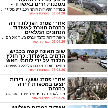
מסכנות חיים באשדוד -
ונלכד (וידאו)
במהלך הפעילות אותר רכב ג'יפ מסוג יונדאי עם נגררת שעליה שני אופנועים, וכן רוכב אופנוע נוסף, אשר על פי החשד היו מעורבים בביצוע עבירות תנועה מסכנות חיים. הכוחות פעלו במהירות, עצרו את המעורבים והעבירו אותם להמשך טיפול וחקירה
06.04.26, מערכת האתר
אחרי פסח: הגרלת דירה
בהנחה חוזרת לאשדוד -
הנתונים המלאים
מאות דירות בלבד יוגרלו בעיר מול הסתערות צפויה של אלפי זכאים - באחד האזורים המבוקשים באשדוד, הסיכוי לזכות צפוי להיות נמוך במיוחד
06.04.26, מנהל האתר
שוב תאונה קשה בכביש
הדמים באשדוד: כך חולץ
הלכוד על ידי לוחמי האש
תחילה הוגדר מצבם של כלל הפצועים כקל, אולם בהמשך עדכן צוות טיפול נמרץ כי מצבו של הגבר בן ה-88 הוחמר ומוגדר כעת בינוני, לאחר שסבל מחבלת חזה
27.03.26, מערכת האתר
אחרי פסח: 7,000 דירות
יוצעו במסגרת 'דירה
בהנחה'
מיד לאחר חג הפסח: תיפתח ההרשמה להגרלה ה-11 של תוכנית “דירה בהנחה”. מעל ל-7,000 דירות יוגרלו ברחבי הארץ. ניתן להנפיק אישור זכאות להרשמה עד 30.4.26
25.03.26, מנהל האתר
אשדוד במקום השלישי