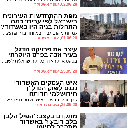
02.06.26, עופר אשטוקר
מפת ההתחדשות העירונית
בישראל לפי ערים: כמה
התחלות בניה היו באשדוד?
למרות מיקום גבוה במיוחד בדירוג הארצי של התחלות הבנייה בהתחדשות עירונית, באשדוד נרשמה דווקא ירידה של כ־24% בהיקף הפרויקטים לעומת השנה שעברה. בת ים וגבעתיים מובילות בשיעור ההתחדשות מתוך כלל הבנייה, מחוז חיפה מזנק — ובערי הדרום הגדולות נרשם נתון מדאיג: אפס פרויקטים של פינוי־בינוי ותמ״א 38
01.06.26, עופר אשטוקר
עיצב את פרויקט הדגל
בעיר וזכה בפרס היוקרתי
בטקס אות האדריכלות הישראלית לשנת 2025, שאורגן על ידי התאחדות האדריכלים ובוני ערים בישראל, הוענק הפרס היוקרתי לאדריכל גיל מינסטר, ראש משרד "גיל מינסטר אדריכלים" באשדוד, בקטגוריית תכנון ועיצוב עירוני – על פרויקט הדגל לחידוש המרכז המסחרי ברובע א' בעיר, ובניית יחידות דיור חדשות במקומם של מבנים ישנים
29.05.26, עופר אשטוקר
איש העסקים האשדודי
נכנס לשוק הנדל"ן
הירושלמי הרותח
קרן הריט בבעלות איש העסקים צחי אבו רכשה אמש חמישים יחידות דיור בפרויקט 'רפא טריפל' של חברת 'בינגו נדל"ן' בבעלות היזם דוד ברין, בשכונת רוממה בירושלים. היקף העסקה: 156 מיליון שקלים
25.05.26, מערכת האתר
מתקדם בקצב: 'הפיל הלבן'
בלב רובע ז' באשדוד
מתקרב לסיומו