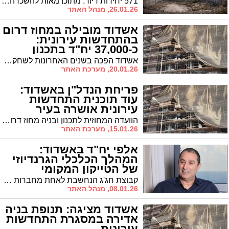
571 יחידות דיור, מתוכן מאות להשכרה לצמיתות, מגדלים בני עד 40 קומות, מלון, מסחר, תעסוקה וכיכר עירונית בלב העיר - התכנית שמקודמת בוועדה המחוזית לתכנון ובניה לעתודת הקרקע האחרונה במע"ר צפון באשדוד
26.01.26, מנהל האתר
אשדוד מובילה במחוז דרום
בהתחדשות עירונית:
כ-37,000 יח"ד בתכנון
וביצוע
אשדוד הפכה בשנים האחרונות לשחקנית מרכזית בתחום ההתחדשות העירונית בישראל, עם עשרות בניינים בדרך להריסה, מאות דירות שכבר אוכלסו ואלפי יחידות דיור בתכנון. תחת הנהגתו של ראש העיר ד"ר יחיאל לסרי העיר נמצאת בעיצומו של מהפך אורבני עמוק
20.01.26, מערכת האתר
פריחת הנדל"ן באשדוד:
עוד תוכנית התחדשות
עירונית אושרה בעיר
הוועדה המחוזית לתכנון ובניה מחוז דרום אישרה תוכנית התחדשות עירונית נרחבת באזור שדרות הרצל ורחוב יצחק הנשיא באשדוד. הפרויקט בהובלת חברת אביסרור משתרע על פני כ-40 דונם באחד המיקומים המרכזיים של העיר
15.01.26, מערכת האתר
אלפי יח"ד באשדוד:
המהלך הכלכלי הגרנדיוזי
של הטייקון המקומי
קבוצת חג'ג הנחשבת לאחת מחברות הנדל"ן המובילות במשק לבניית מגורי יוקרה ובנייני משרדים בעיקר בתל אביב והמרכז חתמה על הסכם שיתוף פעולה ראשון מסוגו הכולל בלעדיות באשדוד לשלוש שנים
08.01.26, מנהל האתר
אשדוד מציגה: תנופת בניה
אדירה במסגרת התחדשות
עירונית