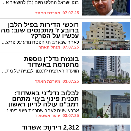
בנק ישראל החליט היום (ב') להשאיר את הריבית ללא שינוי על 4.5%, בניגוד לציפיות רבות במשק שהריבית תרד. ההחלטה מאכזבת את בעלי משכנתאות ומקבלי הלוואות שקיוו להקלה בנטל התשלומים החודשיים
07.07.25, מערכת האתר
רוכשי הדירות בפיל הלבן
ברובע ז' מתכנסים שוב: מה
עכשיו על הפרק?
לאחר שבערב חג הפסח נודע על פריצת הדרך בנוגע לפרוייקט התקוע ברח' יהודה הנשיא והדיירים התבשרו שההסכם שיגאל את הבניין עומד להיחתם, הם מתכנסים השבוע שוב. האם הפעם הם יביאו את הבשורה?
07.07.25, מנהל האתר
בוננזת נדל"ן נוספת
מתקדמת באשדוד
הוועדה הארצית לתכנון ולבנייה של מתחמים מועדפים לדיור (ותמ"ל) אישרה אתמול תכנית פינוי בינוי נרחבת באשדוד. הפרויקט, המקודם על ידי עיריית אשדוד והיזם י.ח. דמרי, ממוקם במתחם אחד העם ברובע ה' ומשתרע על כ-36 דונם הגובלים ברחובות הרצל, שמואל הנגיד ואחד העם
03.07.25, מערכת האתר
לבלוב נדל"ני באשדוד:
תכנית פינוי בינוי מתחם
רמב"ם עולה לדיון ראשון
במחוזית
ארבע שנים לאחר שתכנית פינוי בינוי נרחבת ברחוב רמב"ם אושרה בוועדה המקומית לתכנון ובניה, הועדה המחוזית לתכנון ובניה במחוז דרום תדון בה בשבוע הבא בפעם הראשונה
03.07.25, עופר אשטוקר
2,312 דירות: אשדוד