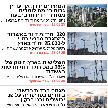
המחירים ירדו, אך עדיין
גבוהים: מה לומדים
ממחירי הדירות ברבעון
השני של השנה באשדוד
נתוני הלמ"ס על מחירי הדירות ברבעון הראשון של השנה התפרסמו. מחירי הדירות נותרו גבוהים, על אף שביחס לממוצע של שנת 2024 נרשמת ירידה קלה. הנתונים המלאים
18.08.25, עופר אשטוקר
320 יחידות דיור באשדוד
במסגרת מכרזי רמ"י
ל-25,000 יח"ד בארץ
רשות מקרקעי ישראל פרסמה עשרות מכרזים להקמת כ-25,000 יחידות דיור בכל רחבי הארץ, במסגרת מאמץ להגדיל את היצע הדירות ולהביא לירידה נוספת במחירי הדיור. מתוך סך היחידות החדשות, 320 יחידות דיור מתוכננות לעיר אשדוד
18.08.25, מערכת האתר
השלישית בארץ: זינוק של
68% במכירת דירות חדשות
באשדוד
שוק הנדל"ן באשדוד רושם עליה דרמטית במכירת דירות חדשות ברבעון השני של השנה עם גידול של 67.7% לעומת הרבעון הקודם. העיר מדורגת שלישית בארץ בקצב מכירת דירות חדשות בזמן שרוב הערים האחרות רושמות ירידה.
15.08.25, עופר אשטוקר
מגמה חרדית חדשה:
בוחרים בפריפריה על פני
ירושלים ובני ברק |
הדיאגרמות - בפנים
דו"ח חדש מגלה שלראשונה מעל חצי מרכישות הדירות החרדיות מתבצעות בפריפריה במקום במרכזים מסורתיים • כשליש מההורים החרדים לא יוכלו לסייע לילדיהם כפי שעזרו להם הוריהם