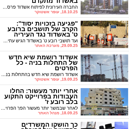
באשדוד מתקדם
החברה העירונית לפיתוח אשדוד פרסמה בקשה לקבלת מידע לקראת הקמת שני מגדלי מגורים ומרכז מסחרי, בעוד תושבי הרובע ממשיכים להילחם נגד הפרויקט בבית המשפט
18.10.25, עופר אשטוקר
"פגיעה בזכויות יסוד":
הקרב של תושבים ברובע
ט' באשדוד נגד העיריה
ועד תושבי רובע ט' באשדוד הגיש עתירה מנהלית לבית המשפט המחוזי בבאר שבע נגד עיריית אשדוד, ראש העיר יחיאל לסרי וחברת חפ"א. העתירה דורשת לבטל את ההחלטה להקים שני מגדלים בני 12 קומות עם 106 יחידות דיור להשכרה בצמוד למתנ"ס העירוני
29.09.25, מערכת האתר
אשדוד רושמת שיא חדש
של התחלות בניה - כל
הפרטים
אשדוד רושמת שיא חדש בהתחלות בניה לאחר שנים של קפאון, עם עלייה של 35.8% בשנה האחרונה. על פי נתוני הלשכה המרכזית לסטטיסטיקה, החלה בנייתן של 2,904 דירות בתקופה יולי 2024-יוני 2025, לעומת 2,138 דירות בשנה הקודמת.
19.09.25, עופר אשטוקר
אחרי יותר מעשור: החלו
העבודות בפרוייקט התקוע
בלב רובע ז'
לאחר שבמשך יותר מעשור הפך הפרוייקט ברח' יהודה הנשיא לאחד מהסמלים הלא מחמיאים של רובע ז' באשדוד, החלו השבוע העבודות לשמחתם של הרוכשים
18.09.25, מנהל האתר
כך הושקו המשרדים