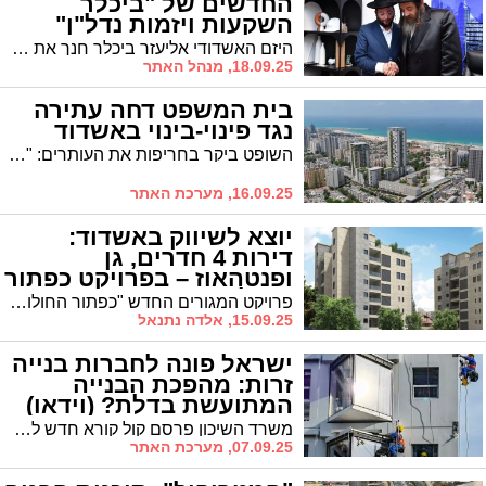
החדשים של "ביכלר
השקעות ויזמות נדל"ן"
באשדוד • צפו
היזם האשדודי אליעזר ביכלר חנך את משרדיו החדשים. מי הגיע לברך (בעצם, מי לא)?
18.09.25, מנהל האתר
בית המשפט דחה עתירה
נגד פינוי-בינוי באשדוד
השופט ביקר בחריפות את העותרים: "טענה בומבסטית שלא גובתה בראיות" • הפרויקט יכלול 330 יחידות דיור חדשות במקום 16 חנויות ישנות
16.09.25, מערכת האתר
יוצא לשיווק באשדוד:
דירות 4 חדרים, גן
ופנטהאוז – בפרויקט כפתור
החולות אשדוד
פרויקט המגורים החדש "כפתור החולות" באשדוד יוצא לדרך ומציע חוויית מגורים איכותית במיוחד בלב שכונה שקטה ובקרבה לכל השירותים העירוניים.
15.09.25, אלדה נתנאל
ישראל פונה לחברות בנייה
זרות: מהפכת הבנייה
המתועשת בדלת? (וידאו)
משרד השיכון פרסם קול קורא חדש לחברות בנייה זרות לפעילות בישראל במטרה להוזיל את עלויות הבנייה שזינקו בשנים האחרונות. המהלך עשוי לפתוח את הדלת לטכנולוגיות בנייה מתועשת מתקדמות דוגמת אלו שמשמשות בסין שם מצליחים לבנות בניין של 30 קומות תוך 15 ימים בלבד
07.09.25, מערכת האתר