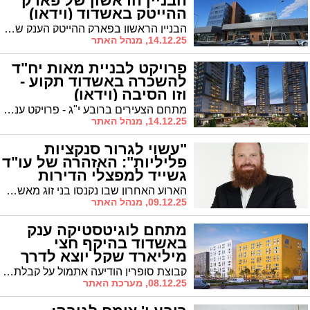
הבניין הראשון של פארק
ההייטק באשדוד (וידאו)
הבניין הראשון בפארק ההייטק הענק שברובע המטרופול המתהווה באשדוד נחנך היום בטקס מרהיב. ראש העיר יחיאל לסרי והרב מאיר אבוחצירה קבעו את המזוזה
14.12.25, מנהל האתר
פרויקט לבניית מאות יח"ד
להשכרה באשדוד תקוע -
וזו הסיבה (וידאו)
מתחם הצעירים ברובע י"ג - פרויקט ענק לבניית מאות יחידות דיור להשכרה בצמוד לקאנטרי באשדוד, כבר אמור היה לצאת לדרך, אך כעת מתברר שהפרויקט ממשיך להתעכב בעקבות מחלוקת על היטל השבחה שדורשת העירייה. היזם טוען לפטור ממיליוני שקלים בגין ממ”דים, בעירייה אומרים שהתוספת שתשביח את הנכסים ותייקר את השכירות. המחלוקת הגיעה לפתחו של בית המשפט והפרויקט בינתיים תקוע
14.12.25, מנהל האתר
"עשוי לגרור סנקציות
פליליות": האזהרה של עו"ד
גשייד למפצלי הדירות
הארוע האחרון שבו נקנסו בני זוג מאשדוד לאחר שנתפסו בפיצול דירה, מעלה את הסיכון שבתעשיית פיצולי הדירות. עו"ד משה גשייד מזהיר 'הצעד עשוי לגרום סנקציות' והוא מייעץ: "אל תנדבו מידע לפקח"
09.12.25, מנהל האתר
מתחם לוגיטסטיקה ענק
באשדוד בהיקף חצי
מיליארד שקל יוצא לדרך
קבוצת סופרין הודיעה אתמול על קבלת היתר בנייה למיזם לוגיסטיקה בהיקף של כחצי מיליארד שקל באיזור התעשייה 'כוכב הים' באשדוד סמוך לנמל העיר. המתחם יכלול שני מבני תעשייה בשטח כולל של כ-51 אלף מ"ר
08.12.25, מערכת האתר