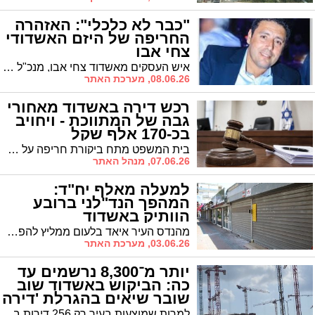
"כבר לא כלכלי": האזהרה
החריפה של היזם האשדודי
צחי אבו
איש העסקים מאשדוד צחי אבו, מנכ"ל ובעלים של קבוצת אבו הבהיר כי "40%-50% מהפרויקטים שאושרו עם תב"ע מאושרת בעקבות עליית מחירי הביצוע והתשומות וירידת מחירי הדיור, נהיו לא כלכליים. הפרויקטים לא ייצאו לפועל"
08.06.26, מערכת האתר
רכש דירה באשדוד מאחורי
גבה של המתווכת - ויחויב
בכ-170 אלף שקל
בית המשפט מתח ביקורת חריפה על רוכש דירה מאשדוד שניסה לעקוף את חברת התיווך שהכירה לו את הנכס ולסגור את העסקה ישירות מול הצד השני. התוצאה: חיוב כספי כבד של עשרות אלפי שקלים, לצד ביקורת נוקבת על התנהלותו.
07.06.26, מנהל האתר
למעלה מאלף יח"ד:
המהפך הנד"לני ברובע
הוותיק באשדוד
מהנדס העיר איאד בלעום ממליץ להפקיד את תוכנית מתחם "אח"י אילת" של חברת י.ח. דמרי, הכוללת הריסת 240 יחידות דיור ישנות ובניית 1,079 יחידות חדשות במקומן. בשבוע הבא תדון הוועדה המקומית בהמלצה, לפני העברתה לוועדה המחוזית דרום לאישור סופי
03.06.26, מערכת האתר
יותר מ־8,300 נרשמים עד
כה: הביקוש באשדוד שוב
שובר שיאים בהגרלת 'דירה
בהנחה'
למרות שמוצעות בעיר רק 256 דירות במסגרת ההגרלה הנוכחית, אלפי זכאים כבר הסתערו על ההרשמה - עם יותר מ־32 מתמודדים על כל דירה בממוצע והמספרים רק עולים מיום ליום