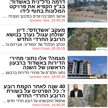
דרמה נדל"נית באשדוד:
בג"ץ הקפיא את פרויקט
המלונות בחוף לידו
ארגוני הסביבה זוכים בסיבוב הנוכחי: השופטת דפנה ברק-ארז הוציאה אתמול צו ביניים שחוסם זמנית את תחילת הבנייה במתחם המלונות המתוכנן בחוף לידו באשדוד. עם זאת הוועדה המקומית יכולה להמשיך ולהכין את היתרי הבנייה, כך שאם העתירה תידחה בסופו של דבר - הפרויקט יוכל לזנק קדימה מיד
23.05.25, עופר אשטוקר
מעקב 'אשדודס': דיון
'שולחן עגול' נערך בנושא
הרובע החרדי החדש
הכתב הכלכלי של 'המודיע', אברהם גרובייס, מפרסם הבוקר פרטים חדשים מהדיון התכנוני הראשון שערך הותמ"ל על הרובע החרדי החדש שיוקם בקרית חלוצים • סגר"ע יחיאל וינגרטן והדרג התתכוני בעירייה דרשו להיצמד ליעד שהוסכם על כמות הדירות כדי למנוע מחסור עתידי במבני ציבור וגינות בשכונה
20.05.25, מנהל האתר
מגמה? אלו נתוני מחירי
הדירות באשדוד ברבעון
הראשון של השנה
נתוני הלמ"ס על מחירי הדירות ברבעון הראשון של השנה התפרסמו, והם אינם מביאים בשורה לציבור. מחירי הדירות נותרו גבוהים, על אף שביחס לממוצע של שנת 2024 נרשמת ירידה קלה
18.05.25, עופר אשטוקר
40 שנה לאחר הקמת רובע
ז': כל הפרטים על בשורת
הרובע החרדי החדש
אתמול התבשרנו על רובע חרדי חדש שצפוי לקום בעיר. הבשורה יצרה, מטבע הדברים, הד רב אך עו"ד משה גשייד עושה סדר: "מדובר כרגע ב'שולחן עגול' ולא בעליה על הקרקע, ובכל זאת מדובר בבשורה מהותית" | היכן צפוי לקום הרובע החדש, איך תתאפיין הבניה בו ומה עוד צפוי לנו? כל הפרטים
14.05.25, מנהל האתר