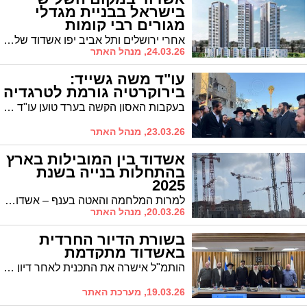
בישראל בבניית מגדלי
מגורים רבי קומות
אחרי ירושלים ותל אביב יפו אשדוד שלישית – כך עולה מניתוח של הפורום הישראלי לגורדי שחקים ובנייה עירונית לשנת 2025.
24.03.26, מנהל האתר
עו"ד משה גשייד:
בירוקרטיה גורמת לטרגדיה
בעקבות האסון הקשה בערד טוען עו"ד משה גשייד: עודף הבירוקרטיה גורם לאסונות. הגיע הזמן להריץ תהליכים
23.03.26, מנהל האתר
אשדוד בין המובילות בארץ
בהתחלות בנייה בשנת
2025
למרות המלחמה והאטה בענף – אשדוד רושמת 2,379 התחלות בנייה ב-2025 ומדורגת בין הערים הבולטות בישראל; ברמה הארצית נרשמה עלייה של 14.6% בהתחלות הבנייה
20.03.26, מנהל האתר
בשורת הדיור החרדית
באשדוד מתקדמת
הותמ"ל אישרה את התכנית לאחר דיון עם מהנדס עיריית אשדוד וסגן ראש העיר הרב יחיאל וינגרטן והיא כוללת הגבלת בינוי לגובה, שטחי ציבור מוגדלים ותכנון מותאם למשפחות ברוכות ילדים. הסיכום בהתאם למדיניות משרד השיכון וראה"ע אשדוד ד"ר יחיאל לסרי לכלול בניה מותאמת לחרדים ע"פ חלקם באוכלוסייה
19.03.26, מערכת האתר