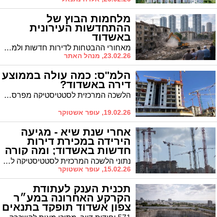
מלחמות הבוץ של
ההתחדשות העירונית
באשדוד
מאחורי ההבטחות לדירות חדשות ולמגדלים נוצצים מסתתרת מציאות אחרת: מאבקי כוח על ייצוג דיירים, קבוצות וואטסאפ לוהטות, האשמות קשות, תביעות לשון הרע – ובעלי הדירות שנגררים בעל כורחם למלחמה על מיליונים
23.02.26, מנהל האתר
הלמ"ס: כמה עולה בממוצע
דירה באשדוד?
הלשכה המרכזית לסטטיסטיקה מפרסמת את מחירי הדירות הממוצעים באשדוד, בחלוקה לפי גודל הדירה ובהתבסס על עסקאות שבוצעו בפועל
19.02.26, עופר אשטוקר
אחרי שנת שיא - מגיעה
הירידה במכירת דירות
חדשות באשדוד; ומה קורה
בשוק היד שניה?
נתוני הלשכה המרכזית לסטטיסטיקה לסיכום שנת 2025 של עסקאות נדל"ן בערים בישראל - מצביעים על ירידה במכירת דירות חדשות באשדוד בשנה החולפת. ומה קורה בשוק היד שניה בעיר? הנתונים המלאים
15.02.26, עופר אשטוקר
תכנית הענק לעתודת
הקרקע האחרונה במע״ר
צפון אשדוד תופקד בתנאים