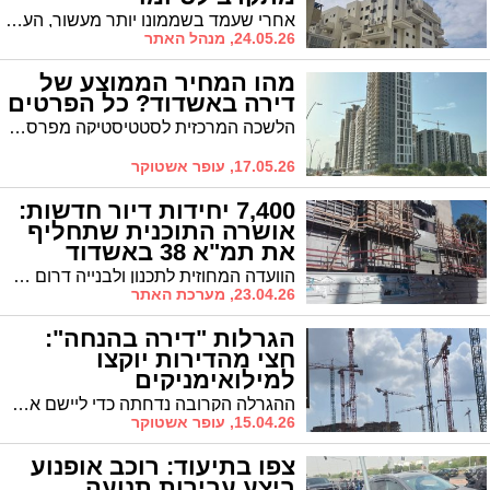
אחרי שעמד בשממונו יותר מעשור, העבודות בבניין שברח' יהודה הנשיא מתקדמות בקצב מואץ. משרד עו"ד עפרי פנה בערב החג לרוכשים: התקדמו עם המשכנתאות. מועד המסירה לרוכשים: בעוד שלושה חודשים
24.05.26, מנהל האתר
מהו המחיר הממוצע של
דירה באשדוד? כל הפרטים
הלשכה המרכזית לסטטיסטיקה מפרסמת את מחירי הדירות הממוצעים באשדוד ברבעון הראשון של השנה, בחלוקה לפי גודל הדירה ובהתבסס על עסקאות שבוצעו בפועל
17.05.26, עופר אשטוקר
7,400 יחידות דיור חדשות:
אושרה התוכנית שתחליף
את תמ"א 38 באשדוד
הוועדה המחוזית לתכנון ולבנייה דרום אישרה את תוכנית ההתחדשות הבניינית באשדוד, המהווה חלופה עירונית לתמ"א 38 שפקעה. התוכנית מאפשרת מימוש של כ-7,400 יחידות דיור חדשות וממוגנות בעיר, מתוך פוטנציאל כולל של כ-22,500 יחידות להתחדשות
23.04.26, מערכת האתר
הגרלות "דירה בהנחה":
חצי מהדירות יוקצו
למילואימניקים
ההגרלה הקרובה נדחתה כדי ליישם את ההחלטה הדרמטית במלואה – ביטול ההבחנה בין מרכז לפריפריה, תוספת של יותר מ־1,100 דירות למשרתי מילואים והבטחת עדיפות גם ללוחמים
15.04.26, עופר אשטוקר
צפו בתיעוד: רוכב אופנוע
ביצע עבירות תנועה