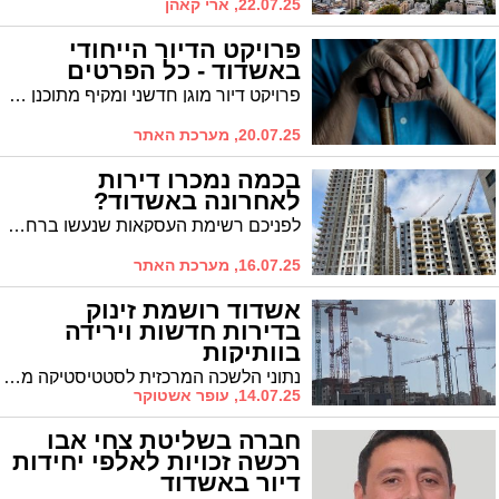
22.07.25, ארי קאהן
פרויקט הדיור הייחודי
באשדוד - כל הפרטים
פרויקט דיור מוגן חדשני ומקיף מתוכנן לקום במתחם מי עמי באשדוד, במקום שנותן מענה לצורך הגובר בעיר בדיור איכותי לקשישים. הפרויקט, הנמצא בשלבי בדיקה ראשוניים בועדה המקומית לתכנון ובניה, מיועד ליצור מתחם מגורים מושלם לבני הגיל השלישי עם מגוון שירותים תחת קורת גג אחת
20.07.25, מערכת האתר
בכמה נמכרו דירות
לאחרונה באשדוד?
לפניכם רשימת העסקאות שנעשו ברחבי העיר אשדוד למכירה/קניית דירות יד שנייה בשנת 2025 בחלוקה לרבעים וחודשי השנה
16.07.25, מערכת האתר
אשדוד רושמת זינוק
בדירות חדשות וירידה
בוותיקות
נתוני הלשכה המרכזית לסטטיסטיקה מצביעים על מגמות מנוגדות בשוק הנדל"ן האשדודי: בעוד שמכירת הדירות החדשות זינקה משמעותית הרי שבמכירת דירות יד שניה נרשמת ירידה חדה
14.07.25, עופר אשטוקר
חברה בשליטת צחי אבו
רכשה זכויות לאלפי יחידות
דיור באשדוד