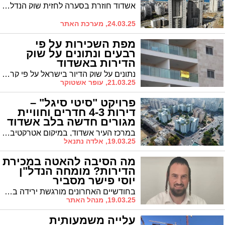
אשדוד חוזרת בסערה לחזית שוק הנדל"ן הישראלי, כך עולה מנתוני התחלות הבנייה לשנת 2024. העיר הדרומית ממוקמת במקום הראשון בהתחלות בנייה של גורדי שחקים מ-21 קומות ומעלה, יחד עם ירושלים, עם כ-1,350 יחידות דיור חדשות בכל אחת מהערים
24.03.25, מערכת האתר
מפת השכירות על פי
רבעים ונתונים על שוק
הדירות באשדוד
נתונים על שוק הדיור בישראל על פי קריטריונים של בעלות, שכירות ושכירות בדיור הציבורי. הנתונים המוצגים כאן עובדו על ידי הלשכה המרכזית לסטטיסטיקה, מתוך מרשם הדירות והמבנים המבוסס על נתוני הארנונה שנמסרו על ידי הרשויות המקומיות. מהנתונים עולה כי אחוז הדירות העומדות להשכרה ברובע ז' - הנמוך ביותר בעיר
21.03.25, עופר אשטוקר
פרויקט "סיטי סיגל" –
דירות 4-3 חדרים וחוויית
מגורים חדשה בלב אשדוד
במרכז העיר אשדוד, במיקום אטרקטיבי ונגיש במיוחד, קורם עור וגידים פרויקט המגורים החדש "סיטי סיגל" של חברת י. רפאל בניין והנדסה בע"מ. הפרויקט, הממוקם בכיכר סיגל בסמוך לשדרות ירושלים ורחוב הרצל, מציע חוויית מגורים אורבנית, נוחה ומודרנית בלב ליבה של העיר. הפרויקט מוגן בערבות חוק המכר כולל לווי בנקאי - משלמים 10% בחוזה 90% בקבלת המפתח ללא הצמדות וריביות.
19.03.25, אלדה נתנאל
מה הסיבה להאטה במכירת
הדירות? מומחה הנדל"ן
יוסי פישר מסביר
בחודשיים האחרונים מורגשת ירידה בקצב מכירת הדירות. האם מדובר בכל הדירות? ומדוע מדובר בהזדמנות? מומחה הנדל"ן יוסי פישר עושה לנו סדר
19.03.25, מנהל האתר
עלייה משמעותית