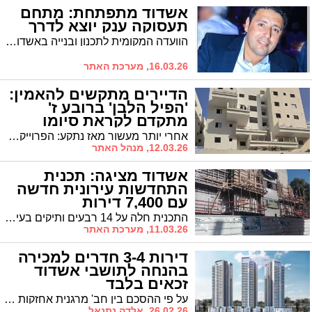
אשדוד מתפתחת: מתחם
תעסוקה ענק יוצא לדרך
הוועדה המקומית לתכנון ובנייה באשדוד אישרה לאחרונה באישור סופי תכנית משמעותית להקמת אזור תעסוקה ומסחר במזרח העיר, בסמוך לתחנת הרכבת אשדוד-עד הלום. התכנית, המשתרעת על כ-110 דונם, כוללת זכויות בנייה של כ-75,000 מ"ר שיוקדשו למסחר, מלאכה קלה ותעשיות עתירות ידע
16.03.26, מערכת האתר
הדיירים מתקשים להאמין:
'הפיל הלבן' ברובע ז'
מתקדם לקראת סיומו
אחרי יותר מעשור מאז נתקע: הפרוייקט ברח' יהודה הנשיא הולך ומתקדם. "סיכויים גבוהים שבימי החגים הדיירים כבר יכנסו לדירותיהם"
12.03.26, מנהל האתר
אשדוד מציגה: תכנית
התחדשות עירונית חדשה
עם 7,400 דירות
התכנית חלה על 14 רבעים ותיקים בעיר, שכוללים כבר עשרות אלפי דירות ישנות. היא קובעת מנגנון התחדשות לבניין בודד או צמד בניינים, בהתאם למיקום בעיר - רחבי העיר, צירים ראשיים עם חזית פעילה, או צירי מתע"ן
11.03.26, מערכת האתר
דירות 3-4 חדרים למכירה
בהנחה לתושבי אשדוד
זכאים בלבד
על פי ההסכם בין חב' מרגנית אחזקות בע"מ, לעיריית אשדוד יוקצו 35 דירות חדשות בלב העיר לזכאים תושבי אשדוד בלבד. חב' מרגנית אחזקות בע"מ מודיעה בזאת על מכירת דירות לזכאים תושבי אשדוד על בסיס כל הקודם זוכה.
26.02.26, אלדה נתנאל