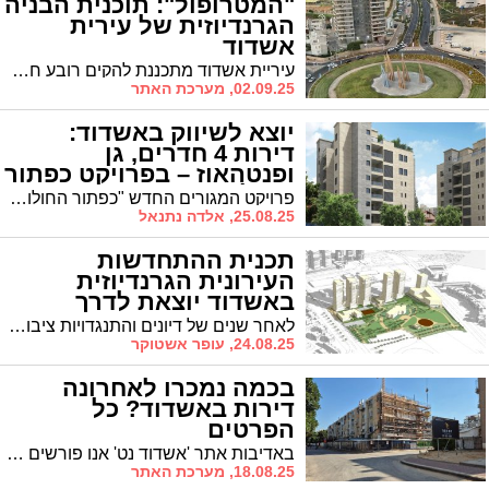
"המטרופול": תוכנית הבניה
הגרנדיוזית של עירית
אשדוד
עיריית אשדוד מתכננת להקים רובע חדשנות בשם "המטרופול" שצפוי ליצור 50-60 אלף מקומות עבודה חדשים בעיר. הרובע יתמקד במקצועות מדעיים-טכנולוגיים ונועד לתרום להפיכת אשדוד למטרופולין החמישי בישראל
02.09.25, מערכת האתר
יוצא לשיווק באשדוד:
דירות 4 חדרים, גן
ופנטהאוז – בפרויקט כפתור
החולות אשדוד
פרויקט המגורים החדש "כפתור החולות" באשדוד יוצא לדרך ומציע חוויית מגורים איכותית במיוחד בלב שכונה שקטה ובקרבה לכל השירותים העירוניים.
25.08.25, אלדה נתנאל
תכנית ההתחדשות
העירונית הגרנדיוזית
באשדוד יוצאת לדרך
לאחר שנים של דיונים והתנגדויות ציבור, ועדת התכנון המחוזית דרום אישרה היום סופית את תכנית ההתחדשות העירונית במתחם בית המשפט באשדוד. המתחם החדש, הנקרא 'בית במרחבים', יקום על כ-49 דונם בפינת הרחובות מורדי הגטאות והנשיא ויצמן, בחלק הצפוני של פארק בן גוריון
24.08.25, עופר אשטוקר
בכמה נמכרו לאחרונה
דירות באשדוד? כל
הפרטים
באדיבות אתר 'אשדוד נט' אנו פורשים בפניכם את העסקאות שנעשו ברחבי העיר אשדוד למכירה/קניית דירות יד שנייה בשנת 2025 בחלוקה לרבעים וחודשי השנה. לשם השוואה בהמשך הכתבה - העסקאות משנת 2024 באשדוד ועד חודש שעבר לפי סדר יורד
18.08.25, מערכת האתר