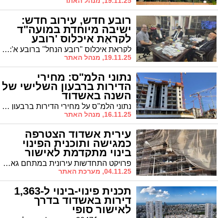
19.11.25, מנהל האתר
רובע חדש, עירוב חדש:
ישיבה מיוחדת במועה"ד
לקראת איכלוס 'רובע
הנחל'
לקראת איכלוס "רובע הנחל" ברובע א': הרב עובדיה דהן קיים ישיבה בלשכתו עם הגורמים לבדיקת קו העירוב
19.11.25, מנהל האתר
נתוני הלמ"ס: מחירי
הדירות ברבעון השלישי של
השנה באשדוד
נתוני הלמ"ס על מחירי הדירות ברבעון הראשון של השנה התפרסמו. מחירי הדירות נותרו גבוהים, על אף שביחס לממוצע של שנת 2024 נרשמת ירידה קלה. הנתונים המלאים
16.11.25, מנהל האתר
עירית אשדוד הצטרפה
כמגישה ותוכנית הפינוי
בינוי מתקדמת לאישור
סופי
פרויקט התחדשות עירונית במתחם גאפונוב חוזר לדיון השבוע אחרי שהעירייה הצטרפה רשמית. במקום 168 דירות ישנות ב-6 בניינים יוקמו 12 מבנים חדשים כולל 6 מגדלים. היקף הפרויקט: 1.26 מיליארד שקל. רווח צפוי למקדמים: 160 מיליון שקל
04.11.25, מערכת האתר
תכנית פינוי-בינוי ל-1,363
דירות באשדוד בדרך
לאישור סופי