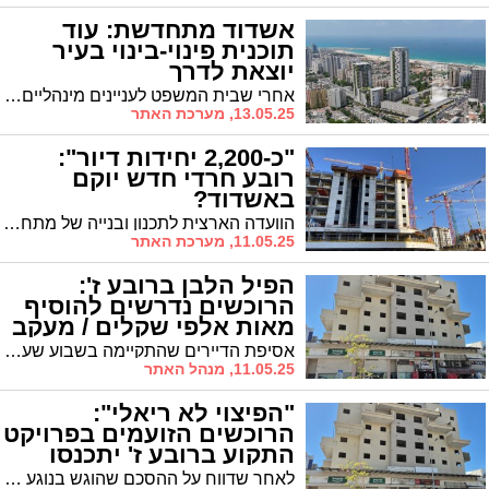
אשדוד מתחדשת: עוד
תוכנית פינוי-בינוי בעיר
יוצאת לדרך
אחרי שבית המשפט לעניינים מינהליים דחה את עתירת חלק מבעלי הנכסים, תכנית הפינוי-בינוי במרכזון רובע א' יוצאת לדרך. התכנית מחולקת לשני מתחמים עיקריים: החלק הצפוני בתחום המרכז המסחרי ההיסטורי מוגדר כמתחם לשימור, והחלק הדרומי של המתחם מיועד לבינוי חדש ולפינוי-בינוי
13.05.25, מערכת האתר
"כ-2,200 יחידות דיור":
רובע חרדי חדש יוקם
באשדוד?
הוועדה הארצית לתכנון ובנייה של מתחמים מועדפים לדיור (ותמ"ל) תדון ביום חמישי הקרוב בתוכנית להקמת שכונת מגורים חדשה המיועדת לציבור החרדי באשדוד, הכוללת כ-2,200 יחידות דיור
11.05.25, מערכת האתר
הפיל הלבן ברובע ז':
הרוכשים נדרשים להוסיף
מאות אלפי שקלים / מעקב
'אשדודס'
אסיפת הדיירים שהתקיימה בשבוע שעבר הסתיימה בדרישה שהוצבה בפני הרוכשים לפיה עליהם להוסיף סכום של מאות אלפי שקלים לכל דירה. מומחה הנדל"ן יוסי פישר סבור: "ההשקעה כדאית. סוף סוף רואים את האור בקצה המנהרה"
11.05.25, מנהל האתר
"הפיצוי לא ריאלי":
הרוכשים הזועמים בפרויקט
התקוע ברובע ז' יתכנסו
לאחר שדווח על ההסכם שהוגש בנוגע לפרוייקט התקוע ברח' יהודה הנשיא בלב רובע ז' באשדוד, הודיעו הרוכשים המתנגדים על אסיפה שתתקיים בעוד כשבוע וחצי שבה יבחנו את צעדיהם.