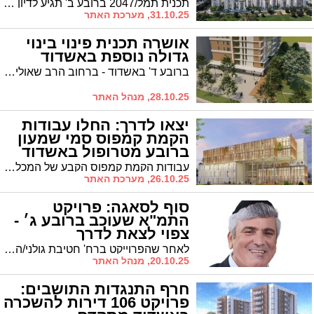
תכנית תמל/2047 ברובע ב' תגיע לדיון בוועדה המחוזית עם התנגדות אחת בלבד של מהנדס העיר, התומך בה אך דורש תיקונים טכניים. במסגרת הפרויקט ייהרסו 298 יחידות דיור קיימות ויוקמו 1,363 יחידות חדשות • התכנית כוללת ארבעה מגדלים בני עד 34 קומות
31.10.25, מערכת האתר
אושרה תכנית פינוי בינוי
גדולה נוספת באשדוד
ברובע ד' באשדוד - ברחוב הרב שאולי בצמוד לשדרות הרצל, אושרה תכנית פינוי בינוי נוספת, של חברת אבסירור. התוכנית כוללת הריסת 40 יח"ד והקמת 212 דירות חדשות, מהן 20% עד 55 מ"ר ו-22 דירות להשכרה ארוכת טווח. עוד יוקם מבנה מעורב שימושים בן 6 קומות למסחר, תעסוקה ומבני ציבור
28.10.25, מנהל האתר
יצאו לדרך: החלו עבודות
הקמת קמפוס סמי שמעון
ברובע מטרופול באשדוד
עבודות הקמת קמפוס הקבע של המכללה האקדמית להנדסה סמי שמעון החלו ברובע החדשנות מטרופול באשדוד, צעד נוסף במימוש החזון לקמפוס אוניברסיטאי בעיר
26.10.25, מערכת האתר
סוף לסאגה: פרויקט
התמ"א שעוכב ברובע ג׳ -
צפוי לצאת לדרך
לאחר שהפרוייקט ברח' חטיבת גולני/האדמו"ר מבעלזא עוכב בשל היעדר מענה למספר נושאים, מבשר ממ"ק רה"ע ר' אבי אמסלם כי הפרוייקט זכה לאור ירוק
20.10.25, מנהל האתר
חרף התנגדות התושבים:
פרויקט 106 דירות להשכרה