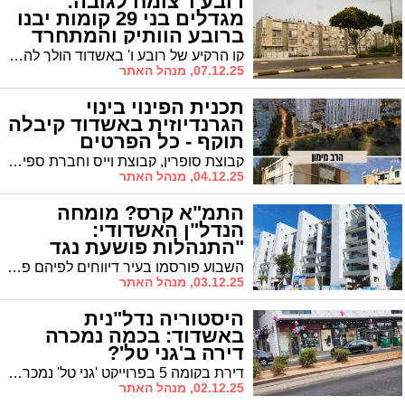
רובע ו' צומח לגובה:
מגדלים בני 29 קומות יבנו
ברובע הוותיק והמתחרד
קו הרקיע של רובע ו' באשדוד הולך להשתנות - 832 יח"ד חדשות יבנו בשמונה בניינים חדשים: חמישה מהם במגדלים בגובה של 29 קומות || האם התוכנית תשפיע על אופי השכונה שבשנים האחרונות הוכרה כ'מתחרדת'?
07.12.25, מנהל האתר
תכנית הפינוי בינוי
הגרנדיוזית באשדוד קיבלה
תוקף - כל הפרטים
קבוצת סופרין, קבוצת וייס וחברת ספיר התחדשות עירונית יקימו 1,363 דירות חדשות, שטחי מסחר ותעסוקה ובית ספר. הבוקר דיווחה קבוצת סופרין לבורסה כי התכנית הגרנדיוזית ברחוב הרב מימון באשדוד, קיבלה תוקף ודיווחה על הצפי לתחילת העבודות וההכנסות הצפויות מהפרויקט
04.12.25, מנהל האתר
התמ"א קרס? מומחה
הנדל"ן האשדודי:
"התנהלות פושעת נגד
היזמים"
השבוע פורסמו בעיר דיווחים לפיהם פרוייקט תמ"א נוסף קרס והרוכשים נשארו ללא הגנה. מומחה הנדל"ן האשדודי יוסי פישר מתייחס לשמועות ומפריך אותן: "הפרוייקט לא קרס, ואלו שרכשו שם דירות עשו עסק טוב". אז מה כן קרה ברחוב הפלמ"ח 11?
03.12.25, מנהל האתר
היסטוריה נדל"נית
באשדוד: בכמה נמכרה
דירה ב'גני טל'?
דירת בקומה 5 בפרוייקט 'גני טל' נמכרה בימים האחרונים בסכום שיא של 3.4 מיליון ש"ח. מה הסיבה למחיר חסר התקדים ששובר את 'תקרת הזכוכית' של הדירות בעיר?
02.12.25, מנהל האתר