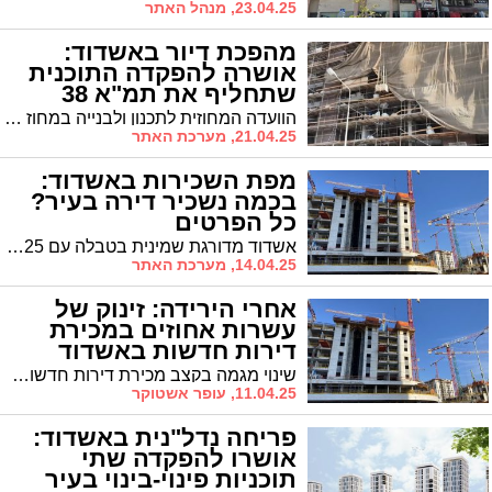
23.04.25, מנהל האתר
מהפכת דיור באשדוד:
אושרה להפקדה התוכנית
שתחליף את תמ"א 38
הוועדה המחוזית לתכנון ולבנייה במחוז דרום אישרה היום להפקדה תוכנית מקיפה להתחדשות בניינית באשדוד, המבטיחה פוטנציאל של כ-7,400 יחידות דיור חדשות בעיר. התוכנית, שמקודמת על ידי עיריית אשדוד והרשות להתחדשות עירונית, נועדה להחליף את תמ"א 38 באופן שיתאים את עקרונותיה למאפיינים הייחודיים של העיר
21.04.25, מערכת האתר
מפת השכירות באשדוד:
בכמה נשכיר דירה בעיר?
כל הפרטים
אשדוד מדורגת שמינית בטבלה עם 4,325 שקלים. אחרי אשדוד אשקלון עם 3,642 שקלים, חיפה עם 3,558 שקלים ובאר שבע עם 2,982 שקלים
14.04.25, מערכת האתר
אחרי הירידה: זינוק של
עשרות אחוזים במכירת
דירות חדשות באשדוד
שינוי מגמה בקצב מכירת דירות חדשות באשדוד - אחרי חודשים בהם הייתה ירידה, נתוני הלשכה המרכזית לסטטיסטיקה מצביעים על זינוק של עשרות אחוזים במכירת דירות חדשות. בנתוני מכירת דירות יד שניה העליה מתונה הרבה יותר
11.04.25, עופר אשטוקר
פריחה נדל"נית באשדוד:
אושרו להפקדה שתי
תוכניות פינוי-בינוי בעיר