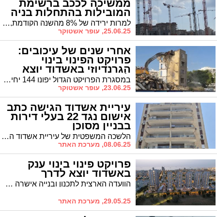
ממשיכה לככב ברשימת
המובילות בהתחלות בניה
למרות ירידה של 8% מהשנה הקודמת, העיר אשדוד נותרה ברשימת הערים המובילות בהתחלות בניה ארצית עם יותר מ-2,000 דירות חדשות בשנה. משך זמן הבנייה הממוצע של בניין באשדוד הסתכם ב-12 החודשים האחרונים ב-30.2 חודשים - 5 חודשים פחות מהממוצע הארצי
25.06.25, עופר אשטוקר
אחרי שנים של עיכובים:
פרויקט הפינוי בינוי
הגרנדיוזי באשדוד יוצא
לדרך
במסגרת הפרויקט הגדול יפונו 144 יחידות דיור בבניינים ישנים, ובמקומן ייבנו שלושה מגדלי מגורים בני 40 קומות עם 648 יחידות דיור חדשות. התכנית כוללת גם הקמת גני ילדים, מוסדות ציבור ודת וגני שעשועים
23.06.25, עופר אשטוקר
עיריית אשדוד הגישה כתב
אישום נגד 22 בעלי דירות
בבניין מסוכן
הלשכה המשפטית של עיריית אשדוד הגישה כתב אישום בבית המשפט השלום נגד 22 בעלי דירות בבניין מגורים ברחוב רוגוזין, לאחר שסירבו לבצע תיקונים נדרשים במבנה שהוכרז כמסוכן
08.06.25, מערכת האתר
פרויקט פינוי בינוי ענק
באשדוד יוצא לדרך
הוועדה הארצית לתכנון ובנייה אישרה אתמול להפקיד תוכנית פינוי בינוי מהגדולות שתוכננו אי פעם באשדוד. הפרויקט הענק ברובע ב' יחליף מתחם מוזנח של 318 דירות ישנות ב-1,431 יחידות דיור חדשות בהשקעה של כמעט 2 מיליארד שקל
29.05.25, מערכת האתר