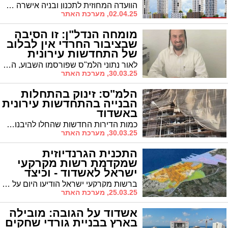
הוועדה המחוזית לתכנון ובניה אישרה אתמול להפקדה שתי תכניות פינוי-בינוי משמעותיות ברובע א' באשדוד, שיובילו להתחדשות מקיפה של השכונה הוותיקה. התכניות, שגובשו על ידי חברת אביסרור, צפויות להחליף 258 יחידות דיור ישנות ומסוכנות בשני מתחמים עיקריים – הרצל והנשיא
02.04.25, מערכת האתר
מומחה הנדל"ן: זו הסיבה
שבציבור החרדי אין לבלוב
של התחדשות עירונית
לאור נתוני הלמ"ס שפורסמו השבוע, המצביעים על זינוק של 29% בהתחלות הבנייה בהתחדשות עירונית באשדוד ב-2024, מזהה מומחה הנדל"ן יוסי פישר מגמה הפוכה בשוק הנדל"ן החרדי. דבריו, המשבר נובע ממספר גורמים מרכזיים המעכבים פרויקטים המיועדים לציבור החרדי
30.03.25, מערכת האתר
הלמ"ס: זינוק בהתחלות
הבנייה בהתחדשות עירונית
באשדוד
כמות הדירות החדשות שהחלו להיבנות בהתחדשות עירונית בעיר אשדוד זינקה ב-29% בשנת 2024 לעומת 2023. בעיר החלו להיבנות במסגרת זו 779 יח"ד, בעיקר בפרויקטי פינוי בינוי ותמ"א 38, לעומת 605 יח"ד שהחלו להיבנות בהתחדשות עירונית בעיר בשנת 2023
30.03.25, מערכת האתר
התכנית הגרנדיוזית
שמקדמת רשות מקרקעי
ישראל לאשדוד - וכיצד
מגיבים בעיריה?
ברשות מקרקעי ישראל הודיעו היום על קידום תכנית שלד לתוספת של 90 אלף יח"ד דיור בצפון מזרח אשדוד - זאת במקביל לתכנית המקודמת לפינוי מפעל אלתא מרובע ג' בעיר. מדובר בתוספת של מאות אלפי תושבים לעיר, כך על פי התכנון. אלא שבעיריית אשדוד לא מכירים התכנון המדובר והוא לא נעשה בשיתוף גורמי העירייה
25.03.25, מערכת האתר
אשדוד על הגובה: מובילה
בארץ בבניית גורדי שחקים