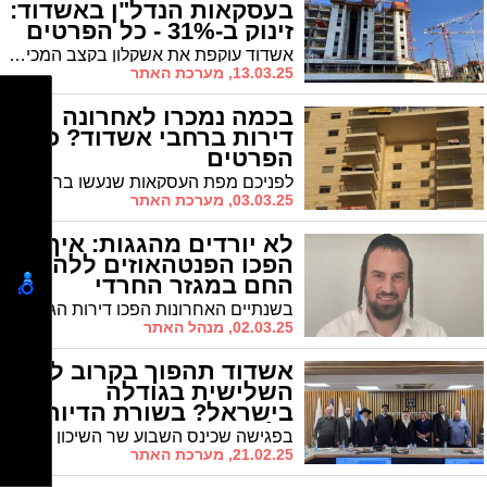
בעסקאות הנדל"ן באשדוד:
זינוק ב-31% - כל הפרטים
אשדוד עוקפת את אשקלון בקצב המכירות לראשונה מזה שנים • בשנת 2024 נמכרו בעיר יותר מ-1,500 דירות חדשות • כ-3,000 דירות חדשות עדיין מוצעות למכירה
13.03.25, מערכת האתר
בכמה נמכרו לאחרונה
דירות ברחבי אשדוד? כל
הפרטים
לפניכם מפת העסקאות שנעשו ברחבי העיר אשדוד למכירה/קניית דירות יד שנייה בשנת 2025 בחלוקה לרבעים. לשם השוואה יובאו בהמשך הכתבה עסקאות שנת 2024 באשדוד
03.03.25, מערכת האתר
לא יורדים מהגגות: איך
הפכו הפנטהאוזים ללהיט
החם במגזר החרדי
באשדוד?
בשנתיים האחרונות הפכו דירות הגג, הפנטהאוזים, למוצר המבוקש ביותר בקרב בעלי היכולת שבמגזר החרדי בעיר. מה הפך את הדירות הללו ללהיט החם ביותר בשוק הנדלן האשדודי? שאלנו את מומחה הנדל"ן יוסי פישר, שמספק את התשובה המפתיעה
02.03.25, מנהל האתר
אשדוד תהפוך בקרוב לעיר
השלישית בגודלה
בישראל? בשורת הדיור -
כל הפרטים
בפגישה שכינס השבוע שר השיכון גולדקנופף עם רמ"י, אלתא, מנכ"ל ומהנדס עיריית אשדוד ונציגי אגודת ישראל בעיר הוצגו תוכניות מרחיקות לכת • במקביל יוקם שולחן עגול להסכם הפינוי של אלתא למיקום חדש בסמיכות לפארק ההייטק באשדוד • הסיכום בהתאם למדיניות משרד השיכון ועיריית אשדוד לכלול בניה מותאמת לחרדים ע"פ חלקם באוכלוסייה
21.02.25, מערכת האתר