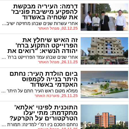
דרמה: העיריה מבקשת
להפקיע מישיבת פוניבז'
את שטחיה באשדוד
אחרי עשרות שנים שבהן מחזיקה ישיבת פוניבז' בשטחי ענק, מסתמן מפנה דרמטי: העיריה מבקשת להפקיע חלק משטחי הציבור בתואנה שלא נעשה בהם כל שימוש. האם הישיבה שממודדת כעת משפטית בבני ברק תפתח זירה נוספת באשדוד? כל הפרטים
02.12.25, מנהל האתר
זה האיש שיחלץ את
הפרוייקט התקוע ברח'
יהודה הנשיא: "רואים את
האור"
אחרי שנים שבהן עמד הפרוייקט ברח' יהודה הנשיא שומם ונטוש, נחתם סוף סוף הסכם שיאפשר את השלמת הבניין. ויש גם מי שנותן את המימון לפרוייקט
26.11.25, מנהל האתר
ביום הולדת העיר: נחתם
היתר בנייה לקמפוס
האקדמי באשדוד
ממלא מקום ראש העיר חתם על היתר להקמת חמישה מבנים ברובע החדש מזרחית לאסותא. הקמפוס ייבנה על שטח שעתיד להתרחב ל-150 דונם. "אשדוד הופכת לעיר שתושביה יקבלו את הטוב ביותר ברפואה ואקדמיה"
25.11.25, מערכת האתר
התוכנית לפינוי 'אלתא'
מתקדמת: מתי יעלו
הטרקטורים על הקרקע?
נחתם הסכם בין רמ"י למדינה: תמורת 4 מיליארד שקל יפונה מתחם 'אלתא' ובמקומו יבנו 70,000 דירות, רובן למגזר החרדי | מדובר ללא ספק בבשורה לציבור החרדי אבל האם זה יקרה בקרוב? לדבריו של יו"ר מינהלת הסכם הגג לאשדוד, הדרך עוד ארוכה