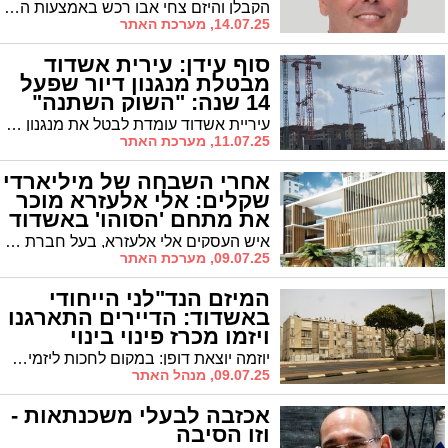
הקבלן והיזם צחי אבו רכש באמצעות החברה הבורסאית שבשליטתו, "גפן מגורים", זכויות בשישה פרויקטים של התחדשות עירונית, רובם באשדוד, בהיקף כולל של כ-6,300 יחידות דיור חדשות תמורת 107 מיליון שקל. שלושה מהפרויקטים נמצאים כבר בשלבים מתקדמים של הליך קבלת היתר בניה
14.07.25, מערכת האתר
סוף עידן: עירית אשדוד
מבטלת מנגנון דיור שפעל
14 שנה: "השוק השתנה"
עיריית אשדוד עומדת לבטל את מנגנון השיווק הבלעדי של דירות קטנות לבני המקום, לאחר 14 שנות פעילות. הועדה המקומית לתכנון ובניה באשדוד תצביע על ביטול המנגנון שנועד להבטיח שיווק דירות קטנות בפרויקטי בניה בעיר לצעירים אשדודים
11.07.25, מערכת האתר
אחרי השבחה של מיליארדי
שקלים: אלי אלעזרא מוכר
את מתחם 'הסוהו' באשדוד
איש העסקים אלי אלעזרא, בעל חברת הביטוח הכשרה, הודיע היום על מכירת מתחם 'הסוהו' באשדוד שבו השקיע כעשור כרבע מיליארד שקלים. המהלך מגיע לאחר שהצליח להשביח את הנכס באופן דרמטי בעקבות אישור תכניות הבנייה למתחם
09.07.25, מערכת האתר
המיזם הנד"לני הייחודי
באשדוד: הדיירים התארגנו
ויזמו מכרז פינוי בינוי
עצמאי
יוזמה יוצאת דופן: במקום לחכות ליזמים, תושבי מספר בניינים ברח' קרן היסוד התארגנו והם פירסמו מכרז לקבלנים. "כך נקבל יותר"
09.07.25, מנהל האתר
אכזבה לבעלי משכנתאות -
וזו הסיבה