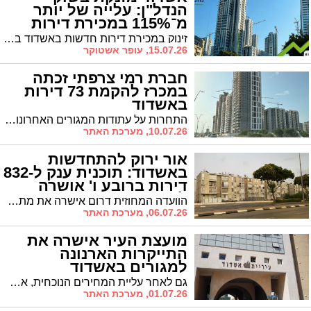
הנדל"ן: עלייה של יותר
מ־115% במכירת דירות
חדשות
זינוק במכירת דירות חדשות באשדוד בשלושת החודשים מרץ–מאי 2026, יותר מפי שניים לעומת התקופה שקדמה להם. גם שוק היד השנייה נותר פעיל, עם מאות עסקאות. כל הפרטים על ההתאוששות בשוק הנדל"ן בעיר
15.07.26, עופר אשטוקר
חברת רמי צרפתי זכתה
במכרז להקמת 73 דירות
באשדוד
התחרות על עתודות המגורים האחרונות באשדוד מגיעה לשיא: 19 הצעות הוגשו למכרז רשות מקרקעי ישראל ומשרד השיכון ברובע 'קריית פארק לכיש' החדש. החברה הזוכה תשלם כ-40.4 מיליון שקלים עבור הקרקע
10.07.26, מערכת האתר
אור ירוק להתחדשות
באשדוד: תוכנית ענק ל-832
דירות ברובע ו' אושרה
להפקדה
הוועדה המחוזית דרום אישרה את מתחם "בני ברית-ציזלינג" באשדוד. הפרויקט, שמקדמות עיריית אשדוד וחברת 'שוהם צמרות אשדוד' יחליף 192 דירות ישנות ב-4 מגדלים ובניינים חדשים. דוח השמאי מעריך את היקף ההכנסות ב-1.23 מיליארד שקל, עם רווח יזמי של כ-14%
06.07.26, מערכת האתר
מועצת העיר אישרה את
התייקרות הארנונה
למגורים באשדוד
גם לאחר עליית המחירים הנוכחית, אשדוד תמשיך להחזיק בתעריף הארנונה למגורים הנמוך ביותר בישראל מבין ערי פורום ה-15. הצעד נדרש בשל זינוק של 25% בעלויות השירותים העירוניים והוצאות המלחמה. העיריה: "עבור דירת 100 מ"ר מדובר בתוספת של כ-18 שקלים בחודש בלבד"
01.07.26, מערכת האתר