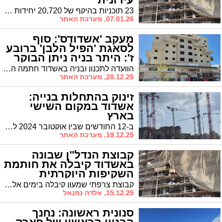
23 תוכניות בהיקף של 20,720 יחידות דיור, כשתשע מהן כבר אושרו וארבעה פרויקטים בביצוע בפועל. הנתונים הוצגו בכנס התחדשות עירונית שנערך השבוע בעיר בהשתתפות ראש העיר ד"ר יחיאל לסרי והנהלת העירייה
07.01.26, מערכת האתר
מעקב 'אשדודס': סוף
לסאגת 'הפיל הלבן' ברובע
ז': היתר בניה ניתן הבוקר
הוועדה לתכנון ובניה באשדוד חתמה הבוקר על היתר בנייה לפרויקט התקוע במשך עשור ברחוב רבי יהודה הנשיא ברובע ז' באשדוד. פריצת הדרך נרשמה בעקבות סיכום בין כונס הנכסים למ"מ ראה"ע גבי כנפו וסגר"ע יחיאל וינגרטן
28.12.25, מערכת האתר
זינוק בהתחלות בנייה:
אשדוד במקום השישי
בארץ
ב-12 החודשים שבין אוקטובר 2024 לספטמבר 2025 נרשמה קפיצה במספר הדירות החדשות שהחלה בנייתן בישראל, כאשר אשדוד מדורגת במקום השישי בארץ עם 2,630 דירות שהחלה בנייתן
19.12.25, מערכת האתר
קבוצת הנדל"ן שבונה
באשדוד קיבלה את חותמת
השקיפות היוקרתית
קבוצת צרפתי שמעון קיבלה בימים אלה את חותמת השקיפות היוקרתית של גט סטטוס – פלטפורמת רשת נדל״נית מובילה לניהול פרויקטי התחדשות עירונית. הפלטפורמה מחברת בין בעלי הדירות לבין כלל הגורמים המקצועיים המעורבים בפרויקט ומאפשרת מעקב שקוף ובזמן אמת אחר שלבי התכנון והביצוע
15.12.25, אלדה נתנאל
סנונית ראשונה: נחנך