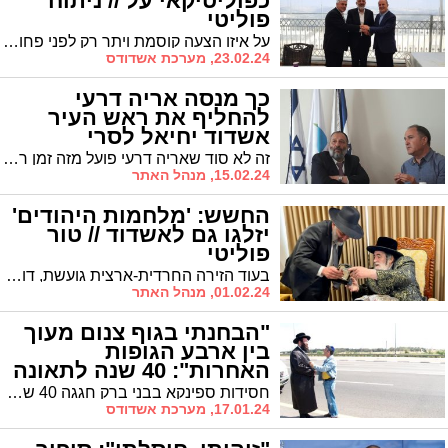
כפוליטיקאי על // ניתוח
פוליטי
על איזו הצעה קוסמת ויתר רק לפני פחות משנה ד"ר לסרי? | ומי באמת הצליח להבקיע את מי שנחשב לפוליטיקאי המשופשף ביותר באיזור אריה דרעי? | כל מה שמותר לספר על הדרמה שהתחוללה השבוע בעיר ואשר עוד תילמד בבתי ספר לפוליטיקה | טור פוליטי מס' 7
23.02.24, מערכת אשדודס
כך מנסה אריה דרעי
להחליף את ראש העיר
אשדוד יחיאל לסרי
זה לא סוד שאריה דרעי פועל מזה זמן רב כדי להחליף את ראש העיר, יחיאל לסרי. לסרי מצידו לא מוכן להתקפל ואמר לאחרונה למקורביו: "או שננצח בראש מורם או שנמות כגיבורים". מה הייתה תוכניתו המקורית שקרסה ומהי התוכנית החלופית. כל הפרטים
15.02.24, מנהל האתר
החשש: 'מלחמות היהודים'
יזלגו גם לאשדוד // טור
פוליטי
בעוד הזירה החרדית-ארצית גועשת, דווקא באשדוד נשמר השקט התעשייתי - על אף הפיצול החרדי למועצת העיר | עם זאת, בימים האחרונים צף החשש שההתלהטות המורגשת בבית שמש, אלעד ובני ברק, תשפיע גם על המתרחש באשדוד | האם לסרי אמור להיות מודאג מההתפתחויות? | ניתוח פוליטי - טור מס' 5
01.02.24, מנהל האתר
"הבחנתי בגוף צנום מעוך
בין ארבע הגופות
האחרות": 40 שנה לתאונה
המחרידה
חסידות ספינקא בבני ברק חגגה 40 שנה לנס 'יום ההצלה' של האדמו"ר שנקלע לתאונת דרכים בדרכו חזרה מהלווית הבבא סאלי זצוק"ל וניצל בזכות הכונן האשדודי שמעון יפרח הי"ו
17.01.24, מערכת אשדודס