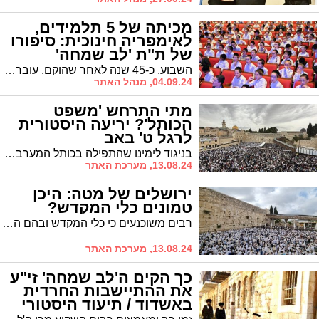
מכיתה של 5 תלמידים,
לאימפריה חינוכית: סיפורו
של ת"ת 'לב שמחה'
השבוע, כ-45 שנה לאחר שהוקם, עובר ת"ת 'לב שמחה' – הת"ת הגדול בארץ – שינוי מבני דרמטי והוא מתפצל לשלושה מוסדות. לרגל השינוי, מספק 'אשדודס' סקירה לדמותו של הת"ת שמכיתה אחת הפך לאימפריה חינוכית ענקית
04.09.24, מנהל האתר
מתי התרחש 'משפט
הכותל'? יריעה היסטורית
לרגל ט' באב
בניגוד לימינו שהתפילה בכותל המערבי מתנהלת כמעט באין מפריע, בעבר הלא רחוק הוערמו קשיים שחזרו ונשנו על כניסתם של יהודים לכותל המערבי * רבי משה מלעלוב זי"ע שביקש לפקוד את שריד בית מקדשינו אך נרגם באבנים על ידי פורעים ערבים והשיב נשמתו ליוצרה * האפנדי שנטל 300 לירות מיהודי המקום כדי שלא יטריד את המתפללים * וגם: מי שחרר את אנשי 'פלוגת הכותל' שהפרו את הוראות הבריטים? מתי התרחש 'משפט הכותל'? מדוע דעתו של הגר"ח זונפלד לא הייתה נוחה מהכנסתם של ספרי תורה לכותל המערבי? ומיהו היה רב הכותל הראשון על תפקידיו השונים? * יריעה היסטורית
13.08.24, מערכת האתר
ירושלים של מטה: היכן
טמונים כלי המקדש?
רבים משוכנעים כי כלי המקדש ובהם המנורה טמונים במרתפי הוותיקן ברומא אבל רוב העיניים מופנות לירושלים של מטה. לרגל תשעה באב 'אשדודס' משרטט קווים ונקודות ציון סביב המקורות ההיסטוריים ומנסה להתחקות אחר הגרסאות השונות אודות הימצאותם של כלי המקדש. מחדש התכלת' שנסע עד לרומא בכדי לחפש את כלי המקדש במרתפי הוותיקן, ההפלגה לאפריקה, ההכרעה של בעל ה'חפץ חיים' והמשלחת של בן האצולה האנגלי לאזור מקום המקדש
13.08.24, מערכת האתר
כך הקים ה'לב שמחה' זי"ע
את ההתיישבות החרדית
באשדוד / תיעוד היסטורי