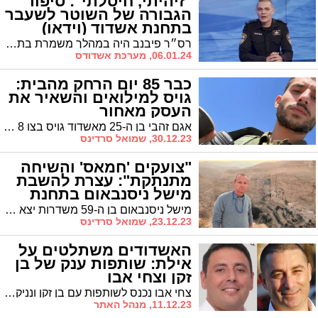
"זיהיתי, חיסלתי": סיפור
הגבורה של השוטר לשעבר
בתחנת אשדוד (וידאו)
רס״ר פיבנב היה במהלך משמרת בתחנת חברון כשפרצה המלחמה בבוקר שמחת תורה. באישור מפקדיו, הוא יצא אל עבר אשתו ושלוש בנותיו שנמצאות בבית בישוב יתד שעל גבול מצרים. בראיון ל'מבט למשטרה' הוא מספר על ההיתקלויות הרבות בדרך ועל החששות הכבדים בדקות הקריטיות. צפו
06.01.24, מערכת אשדודס
כבר 85 יום הרחק מהבית:
גויס למילואים והשאיר את
העסק מאחור
אגם זהבי בן ה-25 מאשדוד גויס בצו 8 כלוחם גבעתי מיד עם פרוץ המלחמה והשאיר את כל חייו מאחור. את העסק שפתח רק חודש וחצי קודם לכן הוא נאלץ לסגור והיום - 85 יום אחרי - קונדיטוריה "סוויטס" שהוא מפעיל בעיר אט אט חוזרת לעצמה. "לא מרגיש שיש לי את הזכות להתלונן"
30.12.23, שמואל סרדינס
"צועקים 'חמאס' והשיחה
מתנתקת": עצרת להשבת
מישל ניסנבאום בתחנת
מד"א אשדוד
מישל ניסנבאום בן ה-59 משדרות יצא בבוקר שמחת תורה כדי לאסוף את נכדתו בת ה-4 מבסיס רעים. כעבור 10 דקות נותק עמו הקשר ושבועיים לאחר מכן התברר שהוא נחטף לעזה. ביום חמישי הקרוב יתקיים בתחנת מד"א בעיר אירוע הקורא להשבתו
23.12.23, שמואל סרדינס
האשדודים משתלטים על
אילת: שותפות ענק של בן
זקן וצחי אבו
צחי אבו נכנס לשותפות עם בן זקן ונניקשוולי להקמת קניון ענק באילת אותו רכש ועליו עבד בן זקן כ-15 שנה. עלות הקמת הקניון כ900 מיליון שקל. הכנסות שנתיות צפויות כ 80-70 מיליון שקל. אבו: "מי שירצה לבוא למקום חדש באילת - יגיע אלינו"
11.12.23, מנהל האתר