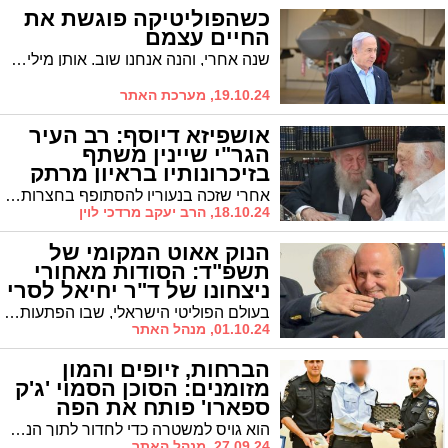
כשהפוליטיקה פוגשת את
החיים עצמם
שנה אחרי, והנה אנחנו שוב. אותן מילים, אותן צעקות, אותו הניחוח של הפוליטיקה הישנה. הסולידריות מאבדת מכוחה ובמקומה חוזרים הקולות הישנים, הצורמים, המוכרים * האם המלחמה הקשה בתולדות ישראל השפיעה על המערכת הפוליטית המקומית?
19.10.24, מערכת האתר
אושפיזא דיוסף: רב העיר
הגר"י שיינין משתף
בזיכרונותיו בראיון מרתק
אחרי שזכה בנעוריו להסתופף בחצרותיהם של גדולי ישראל, ולאחר למעלה מחמישים שנות רבנות מפוארות, חוזר מרא דאתרא דאשדוד - הגאון רבי יוסף שיינין שליט"א - במסע חי ומרתק, לתחנות חייו התורניות | בשיחה מיוחדת הוא מעלה זיכרונות מימי ילדותו במחיצת מרנן החזו"א והרב מפוניבז'; מגולל את סיפורי אהבת התורה המפעימים של אֵם הישיבות וראשיה; מספק הצצה מרתקת לפרשיות הסוערות של ה'פעילים'; וחולק את סיפורי ההלכה המורכבים שליווה עם גדולי ישראל // מרתק
18.10.24, הרב יעקב מרדכי לוין
הנוק אאוט המקומי של
תשפ"ד: הסודות מאחורי
ניצחונו של ד"ר יחיאל לסרי
באשדוד
בעולם הפוליטי הישראלי, שבו הפתעות הן כמעט נורמה, הניצחון של ד"ר יחיאל לסרי בבחירות לראשות העיר אשדוד מהווה פרק מרתק במיוחד. זהו סיפור על תהפוכות פוליטיות, על כוחה של נחישות, ועל ההבדל בין תחזיות פוליטיות למציאות בשטח
01.10.24, מנהל האתר
הברחות, זיופים והמון
מזומנים: הסוכן הסמוי 'ג'ק
ספארו' פותח את הפה
הוא גויס למשטרה כדי לחדור לתוך הנמל. משפחתו לא הבינה מדוע נעלם בלילות. הוא התחבר ליבואנים ועמילי מכס ופעל כסוכן סמוי במשך כ 4.5 שנים. כשהפרשיה התתפוצצה הוא הפך לשוטר מצטיין. 'ג'ק ספארו' מדבר
27.09.24, מנהל האתר