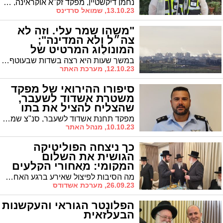
נחמן דיקשטיין, מפקד זק"א אוקראינה, הגיע לבקר את משפחתו שבאשדוד לרגל החג, אך הוא לא חשב שיצטרך להישאר כאן לעוד זמן רב ולטפל בכמות בלתי נתפסת של גופות. יחד עם בנו שמואל, עבדו האב והבן כתף אל כתף כדי לטפל בכבוד הנרצחים והנופלים בעוטף עזה. המסע שלהם עבר דרך כל מוקדי הטבח המזוויעים ביותר, החל מהמסיבה ברעים, דרך בארי ועד לכפר עזה. כעת, שמואל הבן משתף אותנו במה שקרה שם ובמחזות האיומים אליהם נחשף: "עבדנו ללא הרף, רצינו שכמה שיותר משפחות ייסגרו מעגל"
13.10.23, שמואל סרדינס
"משהו שמר עלי. וזה לא
צה״ל ולא המדינה";
המונולוג המרטיט של
הניצולה מאשדוד
במשך שעות היא רצה בשדות שבעוטף בתקווה לישועה שאיחרה לבוא. היא ניסתה קודם לנוס על נפשה, אבל המחבלים הרצחניים היו בכל פינה. רעות טולדנו, ילידת אשדוד, מספרת על הזוועות באותו יום ארור באירוע ליד רעים ומשתפת בתיעוד מאותם רגעים
12.10.23, מערכת האתר
סיפורו ההירואי של מפקד
משטרת אשדוד לשעבר,
שהצליח להציל את בתו
מהתופת
מפקד תחנת אשדוד לשעבר, סנ"צ שמעון פורטל, שמע מבתו נטע כי היא נצורה בביתה שאליו חדרו מחבלים. תוך שהוא מנהל לבדו קרבות עם עשרות המחבלים במקום, חילץ פורטל בנוסף גם ילדים קטנים ("אני לא יודע היכן הם ומה עלה בגורלם") וזוג הורים, עד שהצליח לחבור אל בתו ולחלצה בשלום. לא יאומן
10.10.23, מנהל האתר
כך ניצחה הפוליטיקה
הגושית את השלום
המקומי: מאחורי הקלעים
של הפיצול הדרמטי
מה הסיבות לפיצול שאירע ברגע האחרון ברשימת 'אגודת ישראל'? | 'אשדודס' חושף את מה שהתרחש מאחורי הקלעים, מביא הקולות, את הטענות הקשות, החשיפות הדרמטיות ואת השורה התחתונה עליה מסכימים שני הצדדים | טור פוליטי מס' 4
26.09.23, מערכת אשדודס
הפלונטר הגוראי והעקשנות
הבעלזאית