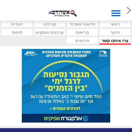
ראשי
חדשות אשדוד
קהילות
חצרות
חינוך
בריאות
צרכנות ועסקים
לוחות
צרו איתנו קשר
אירועים