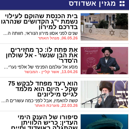
מגזין אשדודס
בית הכנסת שהוקם לעילוי
נשמת י"ג הקדושים שנהרגו
בדרכם למירון
שנים לפני אסון מירון הנוראי, חוותה העיר אשדוד אירוע מחריד הקשור אף הוא לנסיעה למירון: 13 מתושבי העיר נהרגו בדרכם לציון הרשב"י, כאשר לזכרם הוקם בעיר בית הכנסת "י"ג קדושי מירון" ברובע ג' // חוזרים לעבר
06.05.26, מנהל האתר
אַתְּ פְּתַח לוֹ: כך מחזירים
את הבן שנשר - אל שולחן
ה'סדר'
מסע אל עולמם הפנימי של אלפי נערים מתמודדים לאור המהפכה השקטה שמוביל ארגון ‘והשיב’ בראשות הרה"ג ר' שלמה סופר, המעניק להורים דרך של הבנה וחיבור לקראת חג הפסח התיישבנו לפאנל מטלטל ומרתק עם צוות ‘והשיב’ הרה"ג ר' שלמה סופר והר"ר מאיר נתן ברוינשטיין בשיתוף עם שני המומחים הבינלאומיים בתחום נוער מתמודד, המלווים את פעילות הארגון: הרה"ג ר' שלמה אשר טאובר והרה"ג ר' שלמה עהרליך ממונסי, אשר מאחוריהם אלפי נשמות שמצאו את דרכן חזרה לחיק משפחתן ומשם אל חיק יהדותן ויצאנו עם תובנות עומק המטלטלות את הלב
13.04.26, אשר קליין - המבשר
הוא רעד מפחד לבקש 75
שקל - היום הוא מלמד
לגייס מיליונים
קשה להאמין, אבל לפני כמה עשורים הרב טרייטל רעד מפחד כשהתקשר לבקש תרומה של עשרות שקלים. היום הוא אחד היועצים המבוקשים ביותר בתחום גיוס כספים, שגייס בעצמו מעל מאה מיליון שקל והגדיל את התרומות לעמותות במאות מיליוני שקלים נוספים
22.03.26, מערכת האתר
סיפורו של הענק הימי
העדין: כריש הלוויתן
שהתגלה באשדוד וסיים