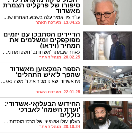
סיפורו של פרקליט הצמרת
מאשדוד
עו"ד ציון אמיר עלה בשבוע האחרון שוב לכותרות כאשר נבחר לייצג את ראש הממשלה בדיון בבית המשפט העליון בעתירות נגד הדחת ראש השב"כ רונן בר. אמיר גדל באשדוד ומשפחתו עדיין מתגוררת בעיר. איך הפך הבן למשפחה מרובת ילדים קשת יום לעורך דין צמרת עשיר ומבוקש? זהו סיפורו של פרקליט הצמרת
13.04.25, מערכת האתר
הדיירים הסתבכו עם יזמים
מפוקפקים ומשלמים את
המחיר (וידאו)
לאחר שבאתר 'אשדודנט' חשפו את מצוקתם של דיירי המעפילים 8, ב'כאן 11' מציגים את הזוועה בה עדיין חיים דיירי הבניין. האם תהיה תקומה לבניין המעפילים 8 באשדוד? ומה המסקנה של כל מי שחותם למיזם תמ"א 38?
20.02.25, מנהל האתר
הספר המקצוען מאשדוד
שהפך ל'איש התהלים'
אין אשדודי שאינו מכיר את ר' משה נאגטי, הספר הצדיק מרובע ז' ומי שמוכר בעיקר בזכות פעילותו להחדרת נושא התספורת כהלכתה ולעידוד ילדי ישראל לאמירת תהלים. מה שפחות יודעים אליו, הוא שבעבר הוא נחשב לספר צמרת מבוקש. ומי הוא התורם שמממן את פעילותו הענפה? / ראיון מרתק
22.01.25, מערכת האתר
החידוש הבעלזאי-אשדודי:
'ועדת השמה' לאברכי
כוללים
בעלון 'עולו אושפיזי' של מרכז מוסדות בעלזא מתפרסם ראיון שבו מראיין המחנך והמלחין האשדודי, הרב פנחס ברייער, את גיסו הרב אהרן זלצר * זלצר, כך מתברר, מהווה מעין 'מרכז השמה' לאברכי הכוללים, כאשר הוא משבץ כל אברך בכולל המתאים לו * "כשאברך מגיע אלי", הוא אומר בשיחה עם הרב פנחס ברייער, "אני רואה בו את הילד שעטפו אותו בטלית ונשאו אותו על החיידר, כשהוריו משקים אותו בדמעות ומשקיעים בו את לשד דמם. אם לא נסייע לו כעת, כל מה שהשקיעו בו מסוגל לרדת חלילה לטמיון"
20.10.24, מנהל האתר