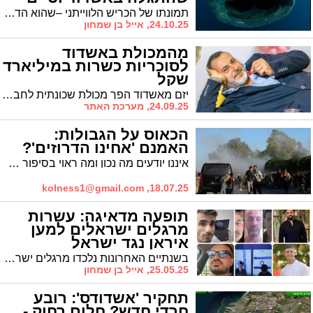
את חייו בעזה (וידאו)
תמונתו של הכריש הלווייתני –שהוא הדג הגדול בעולם, יצור ימי נדיר ומרשים שהתגלה לראשונה כשהוא שוחה להנאתו מול חופי אשדוד – הציתה את הדימיון של מאות אלפי ישראלים. מאשדוד הוא המשיך ושחה באצילות במים הכחולים של הים התיכון, ובמשך ימים אחדים נראה גם מול אשקלון, בת ים ותל אביב וחזר לאשדוד וכולם עשו לו כבוד, ליוו אותו כשהוא עלה להגיד שלום. עד שהוא הגיע לעזה שם הוא ניצוד והפך למאכל.
24.10.25, אייל בן שמחון
מהמכולת באשדוד
לסוכריות כשרות במיליארד
שקל
יזם מאשדוד הפך מכולת שכונתית לחברה בינלאומית של תוספי תזונה בשווי מיליארד שקל. הסיפור המלא בפנים
24.09.25, מערכת האתר
הכאוס על הגבולות:
האמנם 'אחינו הדרוזים'?
איננו יודעים מה נכון ומה ראוי בסיפור הסורי. אבל ספקות יש ואף רבים. בחרנו להציג כאן דעה הפוכה לחלוטין על המשבר בסוריה ועל הדרוזים. טורו של עוז סימנובסקי, מילואימניק איש ימין. בעל טור בעיתון 'הדור' ודעתן עצמאי
kolness1@gmail.com
18.07.25,
תופעה מדאיגה: עשרות
מרגלים ישראלים למען
איראן נגד ישראל
בשנתיים האחרונות נלכדו מרגלים ישראלים יותר מאשר כל ה-75 השנים הקודמות מאז קום המדינה. 24 ישראלים נעצרו בשנת 2024 ו-10 בשנה הנוכחית שעדיין לא הסתיימה. האם בישראל התפשטה תופעה חדשה שלא הכרנו במסגרתה הכסף מנצח את הערכים הבסיסיים ביותר. אלו מרגליך ישראל
25.05.25, אייל בן שמחון
תחקיר 'אשדודס': רובע
חרדי חדש? חלום רחוק -