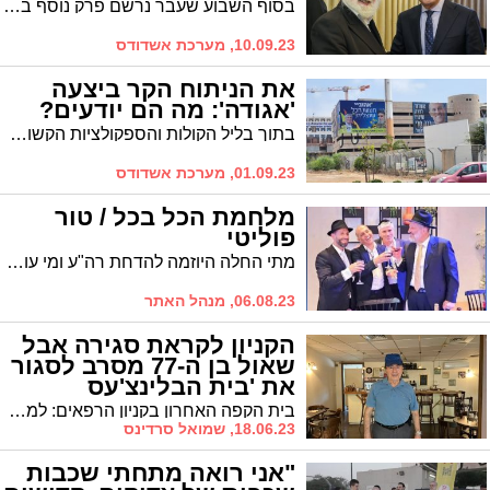
בסוף השבוע שעבר נרשם פרק נוסף בעלילה המפותלת של הבחירות לראשות העיר אשדוד עם הודעתו הדרמטית של שר השיכון ומולה ההבהרה האגודאית המקומית * עם זאת, בעיר ישנם רבים המשוכנעים שמה שקרה בבחירות הקודמות יתרחש הפעם שוב. האם גם הפעם העקשנות הבעלזאית תפתור את הפלונטר הגוראי? // ניתוח פוליטי, פרק 3
10.09.23, מערכת אשדודס
את הניתוח הקר ביצעה
'אגודה': מה הם יודעים?
בתוך בליל הקולות והספקולציות הקשורים לבחירות הקרבות לראשות העיר אשדוד, נראה שאת הניתוח הקר ביותר עשו באגו"י המקומית * מועמד ש"ס הציג תוצאה נהדרת בסקר האחרון אך מעניין יהיה לעקוב האם הסקר הבא יושפע ממכתבו הדרמטי של רבי יקותיאל אבוחצירא ומסשן ביקורי לסרי במחיצת שני חברי המועצת // ניתוח בחירות – טור מס' 2
01.09.23, מערכת אשדודס
מלחמת הכל בכל / טור
פוליטי
מתי החלה היוזמה להדחת רה"ע ומי עומד מאחוריה? | מי יהיה זה שירוויח בסופו של דבר מהפיצול בקול החרדי? | ואיך הפכה בני ברק למגרש הפוליטי של אשדוד? | ניתוח פוליטי מס' 1
06.08.23, מנהל האתר
הקניון לקראת סגירה אבל
שאול בן ה-77 מסרב לסגור
את 'בית הבלינצ'עס
ההונגרי' הוותיק
בית הקפה האחרון בקניון הרפאים: למרות שקניון לב אשדוד אמור להיסגר בעוד כשבועיים, שאול דזאנשווילי בן ה-77 מסרב לעזוב גם ברגע האחרון. הוא עדין ממתין ב'בלינצ׳ס קפה' שהיה מפעל חייו שיבואו לקוחות וכל אחד שמגיע מתקבל בחום ואהבה גדולה
18.06.23, שמואל סרדינס
"אני רואה מתחתי שכבות