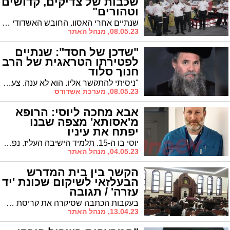
שכבות של צדיקים, קדושים
וטהורים"
שנתיים אחרי האסון, החובש האשדודי חיים אליעזר פונפדר, שנקלע ל'דבוקת המוות' במירון לפני שנתיים, חוזר במונולוג מיוחד לרגעי הזוועה * מגזין ל"ג בעומר
08.05.23, מנהל האתר
"שדכן של חסד": שנתיים
לפטירתו הטראגית של הרב
חנוך סלוד
"ניסיתי להתקשר אליו, הוא לא ענה. צעקו 'שמע ישראל'. אמרו וידוי. חשבתי שזו הצגה. בבוקר בנו זיהה אותו באבו כביר" * שנתיים לאסון הנורא על הר מירון בו נספה יחד עם מ"ה הטהורים איש חסידות גור ותושב אשדוד, הקדוש הרב חנוך סלוד
08.05.23, מערכת אשדודס
אבא מחכה ליוסי: הרופא
מ'אסותא' מצפה שבנו
יפתח את עיניו
יוסי בן ה-15, תלמיד הישיבה העליז, נפצע באירוע הנוראי במירון לפני שנתיים, ומאז הוא משותק בכל גופו * אביו, ד"ר יחיאל רייט מבית החולים 'אסותא אשדוד', מחכה מאז לרגע שבו יפקח את עיניו והוא יחזור לחייך ולשמוח * עם זאת הוא אומר "על יוסי נגזר שיפצע, ואני מודה לה' שזה קרה במירון, ליד רבי שמעון. זה יכול היה לקרות הרי בכל מקום אחר"
04.05.23, מנהל האתר
הקשר בין בית המדרש
הבעלזאי לשיקום שכונת 'יד
עזרה' / תגובה
בעקבות הכתבה שסיקרה את קריסת שכונת יד עזרה, שולח לנו הרב י' גולדמן סיפור מעניין: מה אמר הרב גרוס בעת שהושלם בית המדרש של בעלזא ברובע ג'
13.04.23, מנהל האתר