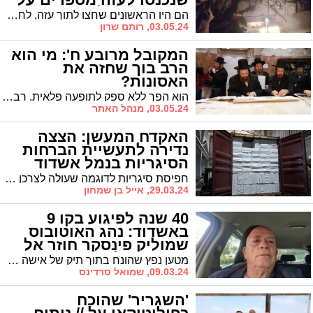
הנס שאירע להם
הם היו הראשונים שחצו לתוך עזה, לחמו בחזית הכוחות ברצועה, וניצלו מתקרית מטלטלת במה שהם מגדירים כ'נס גלוי'. עכשיו, לוחמי צוות המילואים מחטיבה 401 משחזרים את האירוע ששינה הכול עבורם, ומספרים לנו על לחימה בטנק מ-4 נקודות מבט, ומ-3 דורות שונים
03.05.24, רותם שרון
המקובל מרובע ח': מי הוא
הרב בוך שחזה את
האסונות?
הוא הפך ללא ספק לתופעה פלאית. רבים בעולם מתעניינים בדמותו של האיש שנודע כמקובל והוא הוכיח את כוחו בחיזוי עתידות, אם כי הוא מתהלך כאברך פשוט, הוגה בתורה במשך שעות ומתרחק מגינוני כבוד * 'אשדודס' חושף את מה שמותר לספר על מי שהוכיח כי ידיו רב לו בנסתרות אך הוא שקוע כולו בדירבון ילדי התשב"ר להרבות בתורה
03.05.24, מנהל האתר
האקדח המעשן: הצצה
נדירה לתעשיית הברחות
הסיגריות בנמל אשדוד
חפיסת סיגריות לדוגמה שעולה לצרכן 39 שקל, מכניסה לקופת המדינה כ–31 שקל. רק 8 שקלים יתחלקו בין היצרן למוכר. עכשיו תחשבו מה קורה כשהמדינה אינה בתמונה. הצצה לתעשיית הברחות הסיגריות בישראל, שרובה עוברת דרך הנמל , המרינה וחופי הים באשדוד ושהיקפה מוערך במיליארדי שקלים בשנה
29.03.24, אייל בן שמחון
40 שנה לפיגוע בקו 9
באשדוד: נהג האוטובוס
שמוליק פינסקר חוזר אל
היום בו נולד מחדש
מטען נפץ שהונח בתוך תיק של אישה התפוצץ במהלך נסיעה משוק הים וגבה את חייהם של 3 מתושבי העיר. 40 שנה אחרי, נהג האוטובוס שמוליק פינסקר חוזר אל אותם רגעים דרמטיים: "לפעמים אני חושב איזה נס היה לי"
09.03.24, שמואל סרדינס
'השגריר' שהוכח