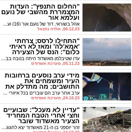
"החלום התנפץ": העדות
המצמררת מהשבי של נועם
ועלמא אור
אהל בשוראי, דוד של נועם אור (16) ועלמה אור (13) תושבי קיבוץ בארי ששוחררו אחרי 52 ימים בשבי החמאס, מספר בשמם עדות מצמררת מהשבי
06.12.23, אלדה נתנאל
"התחילו לרסס; צרחתי
'אמא'לה' ומאז לא ראיתי
כלום": הנס של הצעירה
מאשדוד שניצלה מהטבח
עדן שטיבלמן מאשדוד היתה בנובה בבוקר שמחת תורה המדמם. כשהחל הירי המאסיבי והבינה שעשרות מחבלים פשטו על המקום, היא רצה לתפוס מחסה. בפוסט מטלטל שפרסמה בפייסבוק היא מספרת על השתלשלות האירועים ומבקשת: "זה הזמן שלנו להיות חזקים ומאוחדים"
05.11.23, מערכת אשדודס
מידי ערב נוסעים ברחובות
העיר ומשמחים את
התושבים; מה מתדלק את
'שיירת השמחה'? (וידאו)
ערב אחר ערב הם עוברים בכל איזורי העיר כששיירת הרכבים המשמיעה מוזיקה מרקידה את התושבים ומביאה שמחה לבתים. מי הם אלו שדואגים לשמח את העיר בימים אלו?
24.10.23, מערכת אשדודס
"עדיין לא מעכל": שבועיים
וחצי אחרי הטבח המחריד
הצעיר מאשדוד שובר
שתיקה
זהר יוספני בן ה-21 מאשדוד יצא לחגוג את יום ההולדת שלו בנובה עם חברים. 16 יום אחרי המתקפה הרצחנית של מחבלי חמאס הוא משתף לראשונה במה שעבר וכותב: "המחבלים האלה לא ייגרמו לי להפסיק לשמוח".