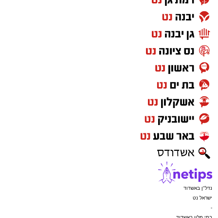
נדל"ן באשדוד
ישראל נט
-
בתי מלון באשדוד