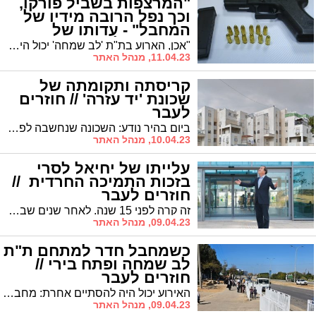
"המרצפות בשביל פורקו,
וכך נפל הרובה מידיו של
המחבל" - עדותו של
המאבטח ל'אשדודס'
"אכן, הארוע בת"ת 'לב שמחה' יכול היה להסתיים אחרת לחלוטין", כותב לנו בעקבות הפרסום, מי שהיה אז המאבטח בת"ת, אילן טלקר, שמספר כי "יממה קודם לכן פורקו המרצפות בשביל, וכך נפל לו הנשק תוך כדי ריצה" * מרתק
11.04.23, מנהל האתר
קריסתה ותקומתה של
שכונת 'יד עזרה' // חוזרים
לעבר
ביום בהיר נודע: השכונה שנחשבה לפסגת ההתיישבות החרדית בעיר – קרסה, והרוכשים המבוהלים הסתערו על השלדים ופרצו אל הדירות * אך הסוף דווקא היה טוב // "חוזרים לעבר", פרוייקט מיוחד לחוה"מ פסח תשפ"ג * פרק 4
10.04.23, מנהל האתר
עלייתו של יחיאל לסרי
בזכות התמיכה החרדית //
חוזרים לעבר
זה קרה לפני 15 שנה. לאחר שנים שבהן שלט בעיר אינג' צבי צילקר ז"ל, ראש העיר לסרי הדיח את ראש העיר הוותיק וכבש את מקומו * הדבר התרחש בזכות תמיכתו של הציבור החרדי, ומאז לסרי והחרדים צועדים יד ביד // "חוזרים לעבר", פרויקט מיוחד לחוהמ"פ תשפ"ג – פרק 3
09.04.23, מנהל האתר
כשמחבל חדר למתחם ת"ת
לב שמחה ופתח בירי //
חוזרים לעבר
האירוע יכול היה להסתיים אחרת: מחבל חמוש חדר לשמחת בר מצווה שנערכה באולם 'נרקיס' שבת"ת 'לב שמחה' ברובע ג' * המחבל החל לירות לכל עבר אך רק בנס מעצור בנשק מנע ממנו מלבצע טבח המוני // פרויקט מיוחד לרגל חוהמ"פ תשפ"ג – פרק 2
09.04.23, מנהל האתר