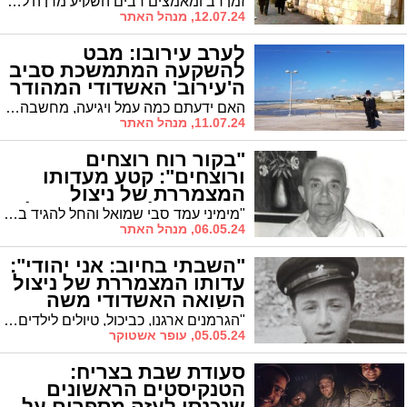
זמן רב ומאמצים רבים השקיע מרן ה'לב שמחה' זי"ע בדאגתו להסדרת פתרונות דיור עבור הציבור החרדי (ולא רק). מי שזכה ליטול חלק באותם מאמצים ופעל מאחורי הקלעים בשליחותו של הרבי זי"ע, היה הרה"ח ר' דוד לב ז"ל, שסיפר את ששמע מהרבי לא פעם: "המטרה, שאברכים לא יהיו טרודים מהדירה וכך הם יוכלו לעבוד את ה' כשמוחם פנוי מדאגות". כ"ד שנה לאחר פטירת הרבי זי"ע, סיפר ר' דוד כיצד טיפס יחד עם הרבי לקומות הגבוהות במטרה לבחון את הדירות, ומה היו השיקולים שהביאו להקמת הקריה באשדוד * לרגל יום ז' תמוז, יום ההילולא של הרבי ה'לב שמחה' זי"ע, אנו מביאים את הדברים כאמירתן בראיונות השונים שהעניק ר' דוד זכרו לברכה * פעולת צדיק לחיים
12.07.24, מנהל האתר
לערב עירובו: מבט
להשקעה המתמשכת סביב
ה'עירוב' האשדודי המהודר
האם ידעתם כמה עמל ויגיעה, מחשבה והשקעה מתמשכת, טמונה בקווי הערוב שמקיפים את העיר? || כתבה שפורסמה לא מכבר שופכת צוהר למפעל חייו של הרה"ג רבי חיים קלמנוביץ שליט"א, שנחשב לאחד המומחים הגדולים ביותר בעולם בנושא העירובין, ואשר באה לידי ביטוי בקו העירוב האשדודי || גלריה מרהיבה
11.07.24, מנהל האתר
"בקור רוח רוצחים
ורוצחים": קטע מעדותו
המצמררת של ניצול
השואה שלום שורנזון ז"ל
"מימיני עמד סבי שמואל והחל להגיד בקול רם 'שמע ישראל'. הספקתי להגיד את המילים הראשונות ותיכף החלו היריות". שלום שורנזון ז"ל, ניצול שואה ששרד את צעדת המוות אל יער פונרי, בו הוצאו להורג יהודים רק בגלל יהדותם סיפק עדות מצמררת ליעקבי שמעון שאף תועדה על ידו
06.05.24, מנהל האתר
"השבתי בחיוב: אני יהודי":
עדותו המצמררת של ניצול
השואה האשדודי משה
שלכטמן
"הגרמנים ארגנו, כביכול, טיולים לילדים. הקבוצה הראשונה יצאה וגם חזרה זאת כדי שההורים יתנו אמון. הקבוצה השניה לא שבה חזרה". ערב יום הזיכרון לשואה והגבורה, סיפור גבורתו של ניצול השואה משה שלכטמן שאחרי 60 שנה חושף את סיפורו האישי מהשואה האיומה
05.05.24, עופר אשטוקר
סעודת שבת בצריח:
הטנקיסטים הראשונים
שנכנסו לעזה מספרים על