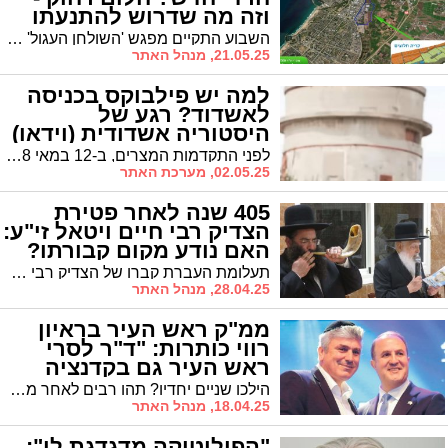
וזה מה שדרוש להתנעתו
השבוע התקיים מפגש 'השולחן העגול' שנועד להניע את תכנון הרובע החרדי החדש שצפוי לקום לצד איזור התעשיה הקלה. ברמ"י ובעיריה מפגינים רצון טוב, אך תחקיר 'אשדודס' מגלה שגם לפי התרחיש האופטימי ביותר מדובר בחלום רחוק | ואיך ניתן להניע בכל זאת את התהליך?
21.05.25, מנהל האתר
למה יש פילבוקס בכניסה
לאשדוד? רגע של
היסטוריה אשדודית (וידאו)
לפני התקדמות המצרים, ב-12 במאי 1948, חיילי חטיבת גבעתי פוצצו את הגשרים מעל נחל לכיש בשעה 5 בבוקר כדי למנוע מהכוחות המצריים להתקדם צפונה. השם "עד הלום" ניתן מאוחר יותר לציון הנקודה בה נעצרה ההתקדמות המצרית. צפו בכתבת 'כאן חדשות' אודות הנקודה האשדודית בדרום העיר
02.05.25, מערכת האתר
405 שנה לאחר פטירת
הצדיק רבי חיים ויטאל זי"ע:
האם נודע מקום קבורתו?
תעלומת העברת קברו של הצדיק רבי חיים ויטאל זי"ע מדמשק לקריית מלאכי טרם נפתרה, אך בימים האחרונים, לאחר שנודע על אלמונים שחפרו ליד קברו המשוער של המהרח"ו בדמשק, נראה שהגיע העת להסיר את הלוט * כעת גם מתברר: את סוד העברת קברו מדמשק לקריית מלאכי נצרו בליבם מרן הגר"ע יוסף והגר"י כדורי שהיו מעורבים בהבאתו * בסוד קדושים
28.04.25, מנהל האתר
ממ"ק ראש העיר בראיון
רווי כותרות: "ד"ר לסרי
ראש העיר גם בקדנציה
הבאה"
הילכו שניים יחדיו? תהו רבים לאחר מערכת הבחירות הסוערת שבשיאה ניצבו יו"ר ש"ס ר' אבי אמסלם ורה"ע לסרי משני צידי המתרס, זה מול זה. אך מאז, כך נראה, זרמו מים רבים בנחל לכיש. בראיון חג רווי כותרות של אמסלם ל'אשדודס' הוא חושף שהמשקעים נעלמו וכי השניים עובדים בשיתוף פעולה פורה | "העבר? הוא איננו. נמחק. התבגרתי, למדנו לעבוד בצורה שונה" | ומה יש לו לומר על חבריו לקואליציה? | ראיון מרתק
18.04.25, מנהל האתר
"הפוליטיקה מדגדגת לו":