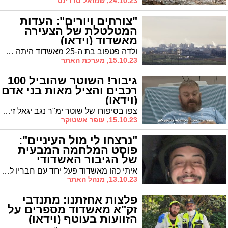
24.10.23, שמואל סרדינס
"צורחים ויורים": העדות
המטלטלת של הצעירה
מאשדוד (וידאו)
ולדה פטפוב בת ה-25 מאשדוד היתה עם ארוסה באירוע ההמוני ברעים כשעשרות מחבלים פשטו על המקום וטבחו בכל מי שזז. בפוסט מטלטל שפרסמה בפייסבוק היא מגוללת את מה שקרה שם שלב אחר שלב ומספרת איך אפילו כשהגיעו לאחד הבסיסים הסמוכים – אף אחד לא האמין לטבח שמתרחש לא רחוק משם. 'אשדודס' מביא את הפוסט המלא בשינויים קלים
15.10.23, מערכת האתר
גיבור! השוטר שהוביל 100
רכבים והציל מאות בני אדם
(וידאו)
צפו בסיפורו של שוטר ימ"ר נגב יגאל זינגר, אשר חילץ מבלים רבים מהתופת במסיבה וחזר לנהל קרבות עזים מול המחבלים!
15.10.23, עופר אשטוקר
"נרצחו לי מול העיניים":
פוסט המלחמה המבעית
של הגיבור האשדודי
איתי כהן מאשדוד פעל יחד עם חבריו לטיהור קיבוץ רעים ממחבלים. בפוסט שפרסם בפייסבוק הוא משתף בתחושות בעקבות הלחימה והמחזות המזוויעים שהותירו אחריהם המרצחים
13.10.23, מנהל האתר
פלצות אחזתנו: מתנדבי
זק"א מאשדוד מספרים על
הזוועות בעוטף (וידאו)