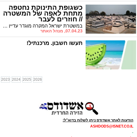
כשגופת התינוקת נחטפה
מתחת לאפה של המשטרה
// חוזרים לעבר
במשטרת ישראל המקרה מוגדר עדיין כ'תעלומה' אך הוא הסעיר את הפיקוד הבכיר במשך שנים, כשמפקד התחנה אף סיים בעקבות המקרה את תפקודו בעיר * חוזרים אל העבר // פרשיות אשדודיות – פרוייקט מיוחד לימי חול המועד פסח
07.04.23, מנהל האתר
תעשו חשבון. מרכנתיל!
2023
2024
2025
2026
הודעות לאתר אשדודס ניתן לשלוח בדוא"ל:
ASHDODS@ISNET.CO.IL
-