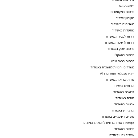
יישובניק נט
פרסום במקומונים
מקומון אשדוד
משלוחים באשדוד
מסעדות באשדוד
דירות למכירה באשדוד
דירות להשכרה באשדוד
פרסום עסק באשדוד
פרסום באשקלון
פרסום בבאר שבע
משרדים וחנויות להשכרה באשדוד
ייעוץ טכנולוגי ופתרונות AI
שרותי בריאות באשדוד
אירועים באשדוד
דרושים באשדוד
חוגים באשדוד
ארנונה באשדוד
עורכי דין באשדוד
שערים חשמליים באשדוד
Netips -רשת חברתית לחכמת ההמונים
פרסום באשדוד
אשדוד נט ויקיפדיה