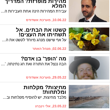
מהירות מופרזת? המדריך
המלא
עבירת המהירות הינה אחת העבירות הנאכפות ביותר, הן בשל שכיחותה והן בשל המסוכנות שבה והעובדה כי היא אחד הגורמים העיקריים לתאונות דרכים
10.06.22, מערכת אשדודס
קשטו את הבתים. אל
תשחיתו את העצים!
על אף שישנו מנהג מיוחד לקשט את הבתים ואת בתי הכנסת בענפים ובפרחים, אך חשוב שלא להשחית את העצים שעוד קיימים במרחב הציבורי
02.06.22, מנהל האתר
מה 'הופך' בן אדם?
הבה ננצל את התורה ואת חג נתינתה, 'להפוך' אכן לבריה חדשה, ליהודי יותר איכותי, יותר מרומם! המשפיע הרה"ג שניאור זלמן לוריא שליט"א עם ממתק לקראת שבועות
29.05.22, מערכת אשדודס
מחיצות? מקלחות
ומלתחות!
מלבד מחיצות, יש להוסיף מקלחות ובעיקר מלתחות. מדוע זה לא קורה?
23.05.22, אלי וינברג