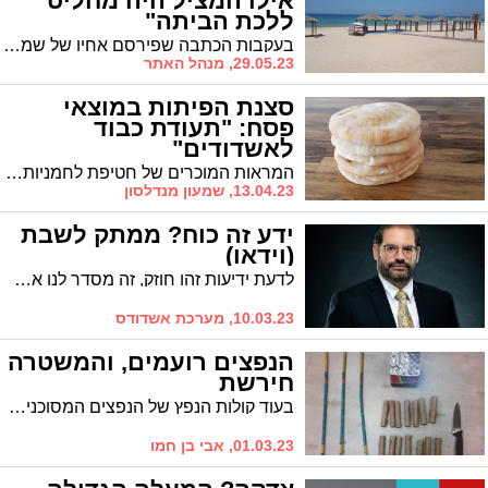
אילו המציל היה מחליט
ללכת הביתה"
בעקבות הכתבה שפירסם אחיו של שמעון לסרי ז"ל שטבע בים לפני 7 שנים, משתף אחד הקוראים, אריאל יצחק, את המקרה שהוא היה עד לו רק לפני שבוע וחצי בחוף הנפרד: "אחד המתרחצים טבע, רק בנס המציל – שנשאר כי הוא פשוט לא היה מסוגל ללכת - עוד היה באיזור וחייו ניצלו"
29.05.23, מנהל האתר
סצנת הפיתות במוצאי
פסח: "תעודת כבוד
לאשדודים"
המראות המוכרים של חטיפת לחמניות שנמכרות במחיר מופקע, לא נראים בעיר. לדעתי, זה מהווה אות כבוד לעיר / הערה לסדר
13.04.23, שמעון מנדלסון
ידע זה כוח? ממתק לשבת
(וידאו)
לדעת ידיעות זהו חוזק, זה מסדר לנו את הדברים, את העולם, את החוקים, זה נוסך ביטחון. אותן ידיעות מפתחות אותנו, מפתחות את האישיות שלנו. אבל יש גם צד שני. ואיך זה קשור לחטא העגל?
10.03.23, מערכת אשדודס
הנפצים רועמים, והמשטרה
חירשת
בעוד קולות הנפץ של הנפצים המסוכנים מחרידים את שנתם של תושבי הרבעים בעיר, נראה שבמשטרה לא שומעים. האם למשטרה יש בעיה לעצור חנות שמוכרת את האמצעים המסוכנים? תושב שואל
01.03.23, אבי בן חמו