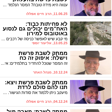
ענווה היא מידה טובה? המסר הנלמד מהפרשה. ומה בין ענוונה להערכה עצמית?
11.06.25, הרב חיים אפללו
לא פחיתות כבוד:
האח"מים יכולים גם לנסוע
באוטובוס למירון
מי קבע שיש לאפשר כניסה של רכבים פרטיים להר מירון? עם קצת מחשבה, חוסמים את ההר הרמטית לכניסת רכבים פרטיים, וגם האח"מים יעלו אל ההר באוטובוס / חושבים מחוץ לקופסא
13.05.25, אליעזר יוספי
ממתק לשבת פרשת
וישלח: איפוק זה כח
זה המסר שנוכל להחדיר בתלמידים: איפוק זו עוצמה!
10.12.24, מנהל האתר
ממתק לשבת פרשת ויצא:
תנו להם סולם לרדת
מיעקב ניתן ללמוד את סודות הגישור. תנו להם סולם לרדת, ואז תוכלו להשיג את המטרה אצל הילדים ובכלל
04.12.24, הרב חיים אפללו
ממתק לשבת: מאבק מול