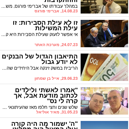
במהלך עבודתו של אברימי פורגס, משגיח כשרות מטעם המועצה הדתית, הוא נחשף לסיפורו המפעים של 'אברהם אבא', צעיר אשדודי שהתרחק מהדת וחזר בזכות הקריאה ששיגר הרבי מפיטסבורג זצ"ל באמצעות אביו. הסיפור המלא לפניכם
14.08.23, אברימי פורגס
זו לא עילת הסבירות: זו
עילת המשילות
אי אפשר לזעוק שעילת הסבירות היא קץ הדמוקרטיה ואסון לאומי ואז לנהל עליה משא ומתן שקרס בכלל בשל אי הסכמה בסוגיית ההקפאה. כי זו לא עילת הסבירות אלא שאלת המשילות. האם ישנה ממשלה והאם היא מסוגלת למשול
24.07.23, מערכת האתר
התיאבון הגדול של הבנקים
לא יודע גבול
הריבית במשק זינקה אבל היחידים שהרוויחו מזה הם כרגיל הבנקים עם רווח נקי מצרפי של 6 מיליארד שקל ברבעון הראשון. כן 6 מיליארד שקל ב-3 חודשים, כלומר 2 מיליארד שקל בחודש! אבל בשיטה החזירית של בנקים הם לוקחים יותר אבל לא נותנים יותר לאלו שהפקידו אצלם את הכספים שבזכותם הם יכולים לתת לאחרים. עכשיו כשהחלו להכריח לתת, הם מתחכמים באופן שמעליב את האינטילגנציה שלנו. מי יעצור את התיאבון של הבנקים שלא יודעים שובע?
29.06.23, אייל בן שמחון
"אמרו לאשתי ולילדים
לכתוב מודעת אבל, אך
קרה לי נס"
שלש שנים וחצי חלפו מאז שהעיתונאי האשדודי מאיר אוליאל הרים משדר מיוחד לטובת אחד החולים הקריטיים הראשונים של הקורונה שאושפז באסותא-אשדוד והיטלטל בין חיים למוות * אמש הם נפגשו וסגרו מעגל
31.05.23, מאיר אוליאל
"ה' ישמור מה היה קורה