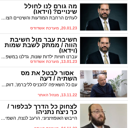
מה גורם לנו לחולל
שינויים? (וידאו)
לעתים הרחבת המודעות והשינויים הצומחים מתוכה חוסכת מאיתנו מסלול מפרך יותר של שינוי * ממתק לשבת וארא מאת הרב אביחי כהן
20.01.23, מערכת אשדודס
חשיבת עבר מול חשיבת
הווה / ממתק לשבת שמות
(וידאו)
עברנו חוויות ילדות שונות, גדלנו במשפחה מסוימת ובאקלים חברתי שהביא אותנו לאמץ קשת התנהגויות שהתקבעו באופיינו, עד כמה העבר הזה קובע את עתידנו או שאנחנו יכולים להתנהל אחרת? * "אהיה אשר אהיה" אומר הקב"ה למשה, ובזה מורה על קוו החשיבה בבסיס החירות והגאולה הכללית והפרטית
13.01.23, מערכת אשדודס
אסור לבטל את מס
השתיה / דעה
עם כל השאיפה 'להכניס לליברמן', דווקא את מס השתיה אסור לבטל. אם כבר, יתכן ולאיווט יעמדו ביום הימים זכויות התרומה לבריאותינו
13.11.22, מנהל האתר
לצחוק כל הדרך לבלפור /
כך ניצח נתניהו
הייבוש האופוזיציוני, הרעב לנצח, השמירה על הבית, הנהרת שאלת היציבות, הסחף מעבר לקו הגושי ולכלוך הידיים של נתניהו * הפרשן הפוליטי מאיר ברגר משרטט קווים למהפך הדרמטי שהוביל לפתרון הפלונטר הפוליטי