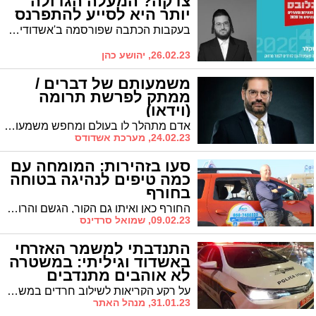
צדקה? המעלה הגדולה
יותר היא לסייע להתפרנס
בעקבות הכתבה שפורסמה ב'אשדודים מדברים' השבוע בה מובאת ההתלבטות שהיתה לר' זאב סקלר, קובע הרב יהושוע כהן: "אין כאן כל התלבטות. מה שעושה הרב סקלר זו הצדקה הגדולה והמעולה ביותר. ואלו לא מילים שלי אלא של הרמב"ם"
26.02.23, יהושע כהן
משמעותם של דברים /
ממתק לפרשת תרומה
(וידאו)
אדם מתהלך לו בעולם ומחפש משמעות, הוא עושה זאת בדרכים שונות ומגוונות, לעתים מודעות יותר ולעתים פחות מודעות. אך אין ספק שהמשמעות של החיים חשובה בעינינו ומפעילה אותנו * היועץ הזוגי הבכיר הרב אביחי כהן עם ממתק לפרשת תרומה
24.02.23, מערכת אשדודס
סעו בזהירות: המומחה עם
כמה טיפים לנהיגה בטוחה
בחורף
החורף כאן ואיתו גם הקור, הגשם והרוח שמשפיעים על תנאי הדרך ועלולים להוות סכנה במצבים מסוימים עבור המשתמשים בה. הינה לכם כמה טיפים מפי חגי דביר, בעלי בי"ס קשת לנהיגה באשדוד – כיצד יש להתנהג בדרך בימי החורף?
09.02.23, שמואל סרדינס
התנדבתי למשמר האזרחי
באשדוד וגיליתי: במשטרה
לא אוהבים מתנדבים
חרדים / טור
על רקע הקריאות לשילוב חרדים במשמר האזרחי, נזכר ד' כ', תושב רובע ג', בתקופת 'שירותו' הקצרצרה כמתנדב משא"ז באשדוד, והוא משוכנע: במשטרה ממש לא ששים לקלוט מתנדבים חרדים
31.01.23, מנהל האתר