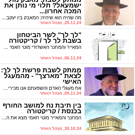
ישמעאל? תלוי מי נותן את
המכה אחרון...
מה שהיה הוא שיהיה: המאבק בין יעקב לעשו הוא המאבק שאנו חווים היום מול שונאינו. מה נוכל ללמוד מהפרשה?
25.11.24, מנהל האתר
"לך לך" לשר הביטחון
בשבת לך לך / קריקטורה
המאייר והמחנך האשדודי מוטי חאמי מוצא את הקשר בין הארוע שהתרחש השבוע, פיטורי שר הביטחון גלנט, לפרשת השבוע לך לך
06.11.24, מנהל האתר
ממתק לשבת פרשת לך לך:
לצאת "מארצך" - מהמעגל
האישי
את מעגלי האדם והשפעתם אנו מכירים. מה שאנו פחות מכירים הוא איך אפשר לצאת מהמעגל האישי. הרב חיים אפללו עם מסר מהפרשה
05.11.24, מנהל האתר
בין תיבת נח למושב החורף
בכנסת / קריקטורה
המחנך והמאייר מוטי חאמי מצא את הקשר בין פרשת השבוע העוסקת בתיבת נח לבין פתיחת מושב החורף של הכנסת. "לא למדו לקח מהעבר"
30.10.24, מנהל האתר