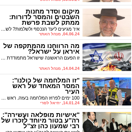
מיקום וסדר מחנות
השבטים והמסר לדורות:
ממתק לשבת פרשת
במדבר
איך מגיעים ליעד הנכסף ולשלמות? לשם כך אנו נדרשים ללמוד מסדר השבטים // הרב חיים אפללו, מחשובי המחנכים בעיר, עם ממתק לשבת
04.06.24, מנהל האתר
מה הרווחנו מהמתקפה של
איראן על ישראל?
זו הפעם הראשונה שישראל מתמודדת עם מתקפה מורכבת בהיקף שאירע בליל אמש. על הדרך הרוויחה ישראל את חיזוק הגנתה, את הניסיון שלא יסולה מפז שצברה עם כליה הטכנולוגיים, את תמיכת העולם ובראשו את הקשר החם עם ארה"ב ואת כוח ההרתעה ששוקם
14.04.24, מנהל האתר
"זו המלחמה של כולנו":
המסר המאחד של ראש
העיר
100 ימים לפרוץ המלחמה בעזה, ראש העיר ד"ר יחיאל לסרי במסר של אחדות לתושבים: "אסור לנו לשכוח איך דקות אחרי היוודע הטבח, נזכרנו שאנו עם אחד, חילונים דתיים וחרדים, צעירים וותיקים, אשכנזים וחילונים, ימין שמאל ומרכז". דבריו של ראש העיר
14.01.24, יחיאל לסרי
"אישיות מופלאה ועשירה":
רה"ע בטור מיוחד לזכרו של
רבי שמעון כהן זצ"ל