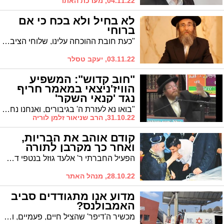
04.11.22, מערכת האתר
לא בחיל ולא בכח כי אם
ברוחי
"כעת חובת ההוכחה עלינו, שלוחי הציבור, שלוחי מאורי הדור. לא שררה הוטלה עלינו כי אם עבדות. עבדים נאמנים אנו לגדולי התורה ולציבור כולו. זוהי השליחות ועלינו לקיימה" * חבר הכנסת ותושב אשדוד הרב יעקב טסלר מסכם את הניצחון הגדול בבחירות
03.11.22, יעקב טסלר
"חוב קדוש": המשפיע
הוויז'ניצאי במאמר חריף
נגד 'קנאי השקר'
"בואו נא לעזרת ה' בגיבורים, ואנחנו נחלץ חושים למען ה'" * לקראת פתיחת הקלפיות המשפיע הוויז'ניצאי הרה"ג הרב שניאור זלמן לוריה שליט"א יוצא בטור חוצב להבות נגד המתעטרים באיצטלה של קנאות מזויפת ומבקשים שלא להשתתף בבחירות
31.10.22, הרב שניאור זלמן לוריה
קודם אוהב את הבריות,
ואחר כך מקרבן לתורה
הפעיל החברתי ר' אלעד גוזל בנטפי דמעה וגעגוע על מרן 'יביע אומר' זי"ע לרגל יום ההילולא
28.10.22, מנהל האתר
מדוע אנו מתגודדים סביב
האמבולנס?
מכשיר ה'דיפר' שהציל חיים, פעמיים, וגם תשובה שמנסה להסביר את התופעה הלא רצויה: מדוע מתגודדים התושבים החרדים סביב כל ארוע של פינוי באמבולנס * טורו של איש 'הצלה'