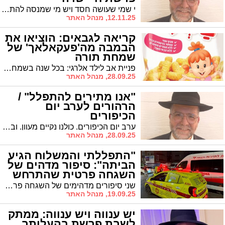
י שמי שעושה חסד ויש מי שמנסה להתחסד. איך מבדילים ביניהם?
12.11.25, מנהל האתר
קריאה לגבאים: הוציאו את
הבמבה מה'פעקאלאך' של
שמחת תורה
פניית אב לילד אלרגי: בכל שנה בשמחת תורה בני ושכמותו נאלצים לעזוב את בית הכנסת ולא להשתתף ב'הקפות'. התחשבו בהם!
28.09.25, מנהל האתר
"אנו מתירים להתפלל" /
הרהורים לערב יום
הכיפורים
ערב יום הכיפורים. כולנו נקיים מעוון. ובדיוק אז אנו מתירים להתפלל עם העבריינים. מי הם?
28.09.25, מנהל האתר
"התפללתי והמשלוח הגיע
הביתה": סיפור מדהים של
השגחה פרטית שהתרחש
בעירנו
שני סיפורים מדהימים של השגחה פרטית שהתרחשו השבוע בעירנו, ונשלחו למערכת בידי אחד הקוראים. אֲסַפְּרָה כָּל נִפְלְאוֹתֶיךָ
19.09.25, מנהל האתר
יש ענווה ויש ענווה: ממתק
לשבת פרשת בהעלותך