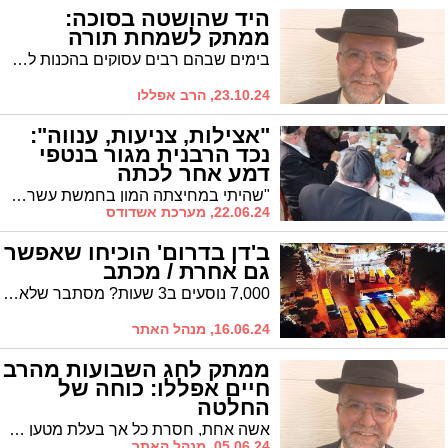
היד שהושטה בסוכה:
ממתק לשמחת תורה
בימים שבהם רבים עסוקים בהכנות לשמחת תורה, הרב אפללו עם סיפור מרגש על מפגש מקרי שהוביל לתיקון. במרכזו עומד נער שסטה מהמסלול המצופה ממנו, ומצא את דרכו חזרה דרך הזמנה פשוטה לסוכה וכוס קפה.
23.10.24, הרב אפללו
"אצילות, צניעות, ענווה":
נכד הרבנית מגור בנטפי
דמע אחר לכתה
"שהיתי במחיצתה המון בחמשת עשרה השנים האחרונות וקיבלתי חמודות תבל, אוצרות של רוח ואוצרות של דעת. תחושתי היא שחייב אני חייב לבטא כמה מילות פרידה". פנחס מנחם אלתר, נכדה של הרבנית מגור שנפטרה בשבוע האחרון, במילות פרידה מרטיטות
22.06.24, מערכת אשדודס
ב'דן בדרום' הוכיחו שאפשר
גם אחרת / מכתב
7,000 נוסעים ב3 שעות? מסתבר שלא מדובר בהודעת יח"צ. י' מ' מרובע ג' משתף את רשמיו מהנסיעה חזור מירושלים, במוצאי חג השבועות, והוא קובע: הוכח שאפשר גם אחרת
16.06.24, מנהל האתר
ממתק לחג השבועות מהרב
חיים אפללו: כוחה של
החלטה
אשה אחת, חסרת כל אך בעלת מטען עוצמתי של נחישות, מצליחה במחי החלטה אחת להציל את עולמה שלה ובעצם את העם כולו. חברתה, לעומתה, לא הצליחה להגיע להחלטה הנכונה והיא איבדה את הכל. זה המסר שעלינו להפיק - וכמובן ליישם - בחג השבועות
05.06.24, מנהל האתר