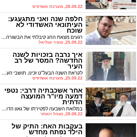
28.09.22, מערכת אשדודס
חלפה שנה ואני מתגעגע:
העיתונאי האשדודי לא
שוכח
רגעים מצאת החג קיבלתי את הבשורה הכי לא משמחת שרק יכולתי לשמוע לקראת השנה החדשה. הרב תומר בן שיטרית נפטר. מאיר אוליאל בנטפי דמע
25.09.22, מאיר אוליאל
איך נרבה בזכויות לשנה
החדשה? המסר של רב
העיר
לקראת השנה הבעל"ט זכינו, תושבי העיר באמצעות 'אשדודס', לברכה מיוחדת מרב העיר הגר"י שיינין שליט"א. צפו בדברים המרגשים * שירבו זכויותינו
25.09.22, מערכת אשדודס
אחר אשכבתיה דרבי: נטפי
דמעה מיו"ר המועצה
הדתית
במלואת השבעה לפטירתו של גאון הדור חכם שלום הכהן זי"ע יו"ר המועה"ד מבכה את האבידה הגדולה
29.08.22, מנהל האתר
בעקבות האח: התיק של
הילד נפתח מחדש