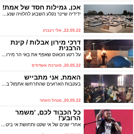
אכן, גמילות חסד של אמת!
ידידיה שיינר נקלע השבוע להלוויה שנערכה בבית העלמין באשדוד. ככל שהדבר נשמע מפתיע הוא חזר משם עם תחושה טובה: "עובדי הח"ק מקדשים שם שמים"
22.05.22, אלי וינברג
דרכי מירון אבלות / קינת
הרבנית
על רקע הכאוס שאפף את באי הר מירון בל"ג בעומר האחרון, אחת הרבניות החשובות ברובע ג' באשדוד שיגרה ל'אשדודס' מגילת קינה שחיברה בשברון לב עם הגעתה לביתה. התוצאה המלאה לפניכם
20.05.22, מערכת אשדודס
האמת, אני מתבייש
בעקבות הארועים שהתרחשו אתמול במירון, כותב דוד סגל למערכת: אני מתבייש מאותם מופרעים שגרמו לחילול ה', ובעקבותיהם הופסקה שמחת ההילולא * חושבים אחרת?
20.05.22, מנהל האתר
כל הכבוד לכם, 'משמר
הרובע'!
אחרי שנים של אי שקט ותחושת אי ביטחון, אנו חשים סוף סוף שיש מי שפוקח עין. הצלחתינו – הצלחתכם