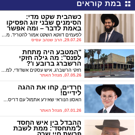
במת קוראים
כשהבית שקט מדי:
הסימנים שבני זוג הפסיקו
באמת לדבר – ומה אפשר
לעשות?
לפעמים דווקא השקט אמור להטריד. מה עושים כשהשיח בין בני הזוג נעצר, ואיך מטפלים?
29.07.26, הרב שנהב עסיס
"המטבע היה מתחת
לפנס": מה גילה חזקי
הרשברג ברובע ו'?
חזקי הרשברג, איש עסקים אשדודי, למוד ניסיון בכל מה שנוגע להתמודדות עם הבנקים. אך מה שגילה בסניף בנק הפועלים ברובע ו' הצליח להפתיע אותו: "לראשונה גיליתי שהבנק נמצא שם בשבילך. רואים עמך עין בעין את המטרה שהיא לגרום לך להרוויח"
07.05.26, מנהל האתר
חרדים, קחו את ההגה
לידיים!
האסון הנוראי שאירע אתמול עם דריסת הילד, לא אמור להדליק נורות אדומות. הנורות היו אמורות להידלק עוד קודם לכן ולהביא אותנו למסקנה הבלתי נמנעת: הגיע הזמן לקחת את ההגה לידיים
07.01.26, מנהל האתר
ההבדל בין איש החסד
ל'מתחסד': ממת לשבת
פרשת חיי שרה