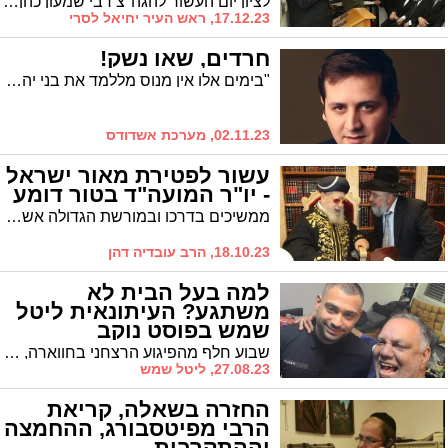
לציון יום העשור להגה"צ רבי שמעון כהן זצ"ל מרבניה הותיקים של עירנו, פירסם ראש העיר טור לזכרו של הרב, שעמד בראש מוסדות וישיבת "תהילה לדוד – תורה אור" וכן כיהן כרב שכונת רובע א'
17.12.23, ראש העיר יחיאל לסרי
חרדים, שאו נשק!
"בימים אלו אין מנוס מללמד את בני יהודה קשת, ויפה שעה אחת קודם". איש התקשורת האשדודי קורא לחרדים להתחמש
02.11.23, מערכת אשדודס
עשור לפטירת מאור ישראל
- יו"ר המועה"ד בטור דומע
ממשיכים בדרכו ובמורשת הגדולה אשר הנחיל למען כלל עם ישראל לקרבם תחת כנפי השכינה בחיזוק ובאחדות / הרב עובדיה דהן
18.10.23, הרב עובדיה דהן
למה בעל הבית לא
משתגע? העיתונאית ליטל
שמש בפוסט נוקב
שבוע חלף מהפיגוע הרצחני בחווארה, בו נרצחו באכזריות שי סיילאס ניגרקר ובנו אביעד ניר תושבי אשדוד, העיתונאית ליטל שמש מערוץ 14 כותבת על הדוד והבן דוד שנרצחו, עלינו כחברה ועל הקלות בה כולם חוזרים לשגרה
27.08.23, ליטל שמש
החזרה בשאלה, קריאת
הרבי מפיטסבורג, ההחמצה
וההתקרבות