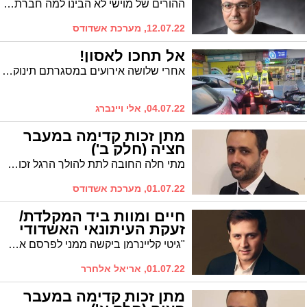
ההורים של מוישי לא הבינו למה חברת הביטוח לחצה עליהם לחתום ולסגור את תיק הפציעה שלו בתשלום זעום, עד שאחיו נפצע גם הוא. באופן חריג, התיק נפתח מחדש ומוישי קיבל עוד כ-38 אלף שקל
12.07.22, מערכת אשדודס
אל תחכו לאסון!
אחרי שלושה אירועים במסגרתם תינוק חולץ מרכב על ידי מתנדבי 'ידידים' מציע ג' ימפל לשלול רישיון לשנה במקרה של 'כמעט תאונה'
04.07.22, אלי ויינברג
מתן זכות קדימה במעבר
חציה (חלק ב')
מתי חלה החובה לתת להולך הרגל זכות קדימה, כבר בשלב בו הוא מתכוון ''לרדת'' לכביש ולחצותו או שמא רק כשהוא החל לחצות? מדריך המלא (חלק ב')
01.07.22, מערכת אשדודס
חיים ומוות ביד המקלדת/
זעקת העיתונאי האשדודי
"גיטי קליינרמן ביקשה ממני לפרסם את הדברים האלו בכל מקום. לפני שאתם כותבים ומפיצים דברים שאין להם שחר ואין להם בסיס, כל הודעה כזו פוגעת בנו כמו חץ בלב". הפעיל והעיתונאי האשדודי מפציר בציבור החרדי לעצור
01.07.22, אריאל אלחרר
מתן זכות קדימה במעבר