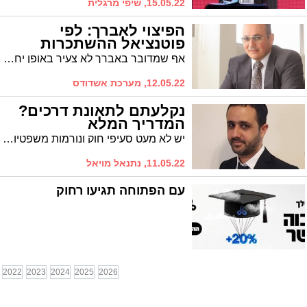
15.05.22, שיפי מרגלית
הפיצוי לאברך: לפי
פוטנציאל ההשתכרות
אף שמדובר באברך לא צעיר באופן יחסי, בית המשפט פסק כי יש לחשב את דמי הפיצויים לאברך לפי כושר עבודה ממוצע במשק
12.05.22, מערכת אשדודס
נקלעתם לתאונת דרכים?
המדריך המלא
יש לא מעט סעיפי חוק ונורמות משפטיות שנוצרו בפסיקת בתי המשפט המורים לנו כיצד עלינו לפעול במידה ואנו מעורבים, חלילה, בתאונת דרכים או נתקלים בתאונה שכזאת. המדריך המלא
11.05.22, נתנאל מויאל
עם הפתוחה תגיעו רחוק
2022
2023
2024
2025
2026