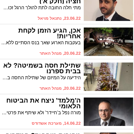
חציה (חלק א')
מתי חלה החובה לתת להולך הרגל זכות קדימה, כבר בשלב בו הוא מתכוון ''לרדת'' לכביש ולחצותו או שמא רק כשהוא החל לחצות? מדריך המלא (חלק א'
23.06.22, נתנאל מויאל
אכן, הגיע הזמן לקחת
אחריות!
בעקבות הארוע שאך בנס הסתיים ללא אסון של קריסת העץ, כותב לנו ש' גרינבוים מרובע ג': "אכן צודק ביטון. חייבים ללמוד לקחת אחריות"
20.06.22, מנהל האתר
שתילת חסה בשמיטה? לא
בבית ספרנו
הידיעה על המיזם של שתילת החסה בבית הספר אינה מוצאת חן בעיניו של הקורא א' לבל שטוען: אין לדווח על מיזמים אלו בשנה זו
20.06.22, מנהל האתר
ה'מלמד' ניצח את הביטוח
הלאומי
מורה נפל ב'חיידר' ולא שיתף את פרטי המקרה. לאחר הערעור הוחזרו אחוזי הנכות על פציעה משמעותית בכתף
14.06.22, מערכת אשדודס