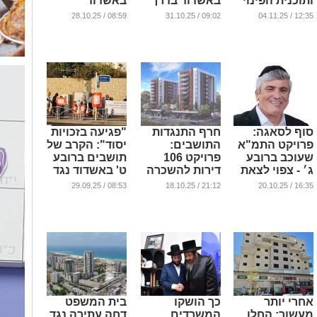
ותוכנית הפינוי
באשדוד בדרך
באשדוד
בינוי מתקדמת
לאישור סופי
...
08:59 / 28.10.25
09:02 / 31.10.25
12:35 / 04.11.25
לאישור סופי
...
...
סוף לסאגה:
חרף התנגדות
"פגיעה בזכויות
פרויקט התמ"א
התושבים:
יסוד": הקרב של
שעוכב ברובע
פרויקט 106
תושבים ברובע
ג׳ - צפוי לצאת
דירות להשכרה
ט' באשדוד נגד
לדרך
באשדוד
העיריה
08:53 / 29.09.25
21:12 / 18.10.25
16:35 / 20.10.25
מתקדם
...
...
...
אחרי יותר
כך הושקו
בית המשפט
מעשור: החלו
המשרדים
דחה עתירה נגד