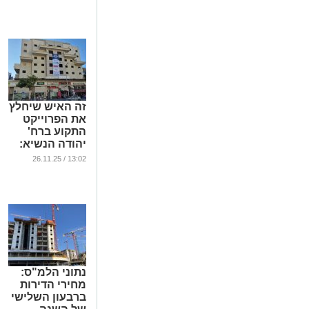
...
זה האיש שיחלץ
את הפרוייקט
התקוע ברח'
יהודה הנשיא:
"רואים את
13:02 / 26.11.25
האור"
...
נתוני הלמ"ס:
מחירי הדירות
ברבעון השלישי