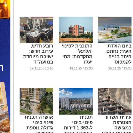
היזמים"
באשדוד
...
...
...
ביום הולדת
התוכנית לפינוי
רובע חדש,
העיר: נחתם
'אלתא'
עירוב חדש:
היתר בנייה
מתקדמת: מתי
ישיבה מיוחדת
לקמפוס
יעלו
במועה"ד
האקדמי
הטרקטורים על
לקראת איכלוס
13:16 / 19.11.25
19:30 / 19.11.25
13:35 / 25.11.25
באשדוד
הקרקע?
'רובע הנחל'
...
...
...
עירית אשדוד
תכנית
אושרה תכנית
הצטרפה
פינוי-בינוי
פינוי בינוי
כמגישה
ל-1,363 דירות
גדולה נוספת