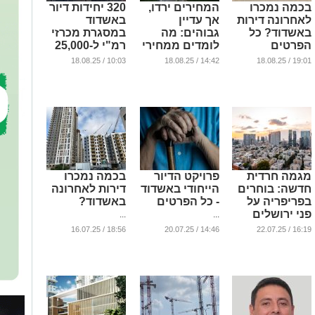
בכמה נמכרו
המחירים ירדו,
320 יחידות דיור
לאחרונה דירות
אך עדיין
באשדוד
באשדוד? כל
גבוהים: מה
במסגרת מכרזי
הפרטים
לומדים ממחירי
רמ"י ל-25,000
הדירות ברבעון
יח"ד בארץ
...
10:03 / 18.08.25
14:42 / 18.08.25
19:01 / 18.08.25
השני של השנה
...
באשדוד
...
מגמה חרדית
פרויקט הדיור
בכמה נמכרו
חדשה: בוחרים
הייחודי באשדוד
דירות לאחרונה
בפריפריה על
- כל הפרטים
באשדוד?
פני ירושלים
...
...
ובני ברק |
18:56 / 16.07.25
14:46 / 20.07.25
16:19 / 22.07.25
הדיאגרמות -
בפנים
...