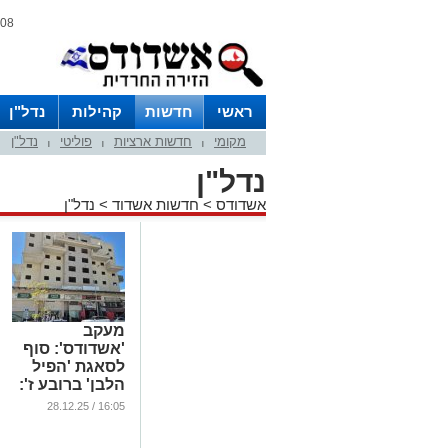
08 אוגוסט 2026 / 02:16
ראשי
חדשות
קהילות
נדל"ן
מקומי
חדשות ארציות
פוליטי
נדל"ן
|
|
|
נדל"ן
אשדודס
>
חדשות אשדוד
>
נדל"ן
מעקב
'אשדודס': סוף
לסאגת 'הפיל
הלבן' ברובע ז':
היתר בניה ניתן
16:05 / 28.12.25
הבוקר
...