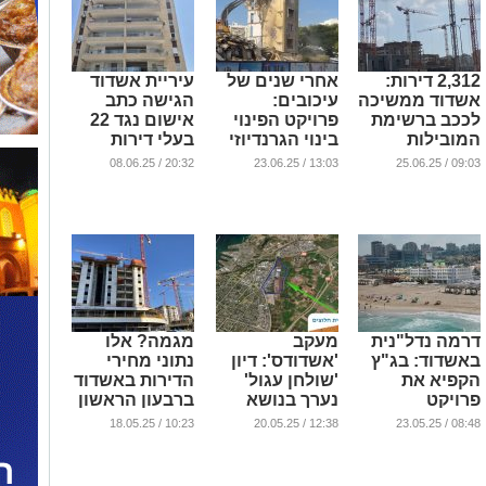
2,312 דירות:
אחרי שנים של
עיריית אשדוד
אשדוד ממשיכה
עיכובים:
הגישה כתב
לככב ברשימת
פרויקט הפינוי
אישום נגד 22
המובילות
בינוי הגרנדיוזי
בעלי דירות
בהתחלות בניה
באשדוד יוצא
בבניין מסוכן
20:32 / 08.06.25
13:03 / 23.06.25
09:03 / 25.06.25
לדרך
...
...
...
דרמה נדל"נית
מעקב
מגמה? אלו
באשדוד: בג"ץ
'אשדודס': דיון
נתוני מחירי
הקפיא את
'שולחן עגול'
הדירות באשדוד
פרויקט
נערך בנושא
ברבעון הראשון
המלונות בחוף
הרובע החרדי
של השנה
10:23 / 18.05.25
12:38 / 20.05.25
08:48 / 23.05.25
לידו
החדש
...
...
...