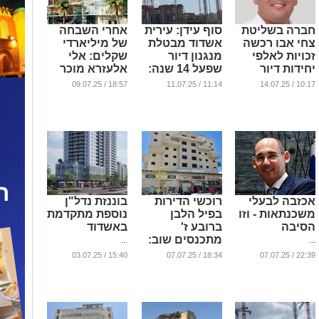
חברה בשליטת
סוף עידן: עירית
אחרי השבחה
צחי אבו רכשה
אשדוד מבטלת
של מיליארדי
זכויות לאלפי
מנגנון דיור
שקלים: אלי
יחידות דיור
שפעל 14 שנה:
אלעזרא מוכר
באשדוד
"השוק השתנה"
את מתחם
18:57 / 09.07.25
11:14 / 11.07.25
10:17 / 14.07.25
'הסוהו' באשדוד
...
...
...
אכזבה לבעלי
רוכשי הדירות
בוננזת נדל"ן
משכנתאות - וזו
בפיל הלבן
נוספת מתקדמת
הסיבה
ברובע ז'
באשדוד
מתכנסים שוב:
...
...
מה עכשיו על
15:40 / 03.07.25
18:34 / 07.07.25
22:39 / 07.07.25
הפרק?
...