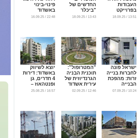
העבודות
החדשים של
פינוי-בינוי
בפרוייקט
"ביכלר
באשדוד
התקוע בלב
השקעות ויזמות
...
22:48 / 16.09.25
13:43 / 18.09.25
13:51 / 18.09.25
רובע ז'
נדל"ן" באשדוד
• צפו
...
...
ישראל פונה
"המטרופול":
יוצא לשיווק
לחברות בנייה
תוכנית הבניה
באשדוד: דירות
זרות: מהפכת
הגרנדיוזית של
4 חדרים, גן
הבנייה
עירית אשדוד
ופנטהאוז –
המתועשת
בפרויקט כפתור
...
16:57 / 25.08.25
12:46 / 02.09.25
10:24 / 07.09.25
בדלת? (וידאו)
החולות אשדוד
...
...