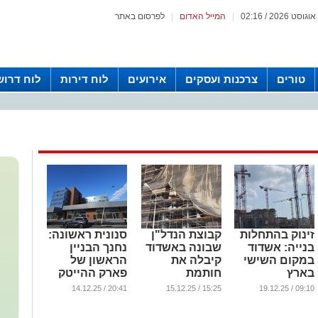
|
המייל האדום
|
לפרסום באתר
טורים
צרכנות ועסקים
אירועים
לוח דירות
לוח דרוש
זינוק בהתחלות
קבוצת הנדל"ן
סנונית ראשונה:
בנייה: אשדוד
שבונה באשדוד
נחנך הבניין
במקום השישי
קיבלה את
הראשון של
בארץ
חותמת
פארק ההייטק
השקיפות
באשדוד (וידאו)
...
20:41 / 14.12.25
15:25 / 15.12.25
09:10 / 19.12.25
היוקרתית
...
...