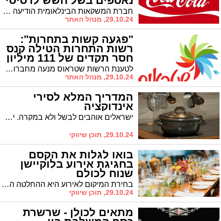
נאספים בשל חשש לרסיסי
מתכת במשקה
חברת המשקאות הבינלאומית הודיעה על ריקול חסר תקדים שתבצע באוסטריה, שם נאספים הבקבוקים מהמדפים בשל חשש להימצאות רסיסי מתכת במשקה
29.10.24, מנהל האתר
"פגעה קשות בתחרות":
רשות התחרות הטילה קנס
חסר תקדים של 111 מיליון
ש"ח על 'שטראוס'
לטענת הרשות שטראוס מנעה מחברות קטנות להיכנס לתחום המשקאות. "ההפרה לא רק עיכבה את כניסתה של ויילר כמתחרה בשוק המשקאות הצמחיים הטריים, אלא גם פגעה בתמריץ וביכולת שלה להתחרות בשוק זה בעתיד". החברה הודיעה כי תערער על הקנס העצום
29.10.24, מנהל האתר
המדריך המלא לסירי
אינדוקציה
ישראלים אוהבים לבשל ולא במקרה. יש משהו קודם כל בקיבוץ הגלויות הייחודי לנו בלבד. אשר הוביל לכך שהמטבח הישראלי התפתח בתור מטבח של מהגרים. בשולחנות בהם מקובל לראות מטבוחה יושבת בשלווה ליד כבד קצוץ, הרי שזה בנוסף לעובדה כי ישראלים נחשבים לאומה משפחתית מאוד. כל אלו הפכו את הישראלים לקבוצה שאוהבת לבשל ומבשלת לא רע.
29.10.24, תוכן שיווקי
בואו לגלות את הקסם
בחגיגת אירוע בלוקיישן
שנוח לכולם
בחירת המיקום לאירוע היא ההחלטה המשמעותית ביותר בתהליך התכנון. זהו המקום שבו תתכנסו עם כל יקיריכם לחגוג את השמחה המשותפת, ולכן חשיבותו קריטית להצלחת האירוע כולו.
29.10.24, תוכן שיווקי
מתאים לכולן - שרשרת