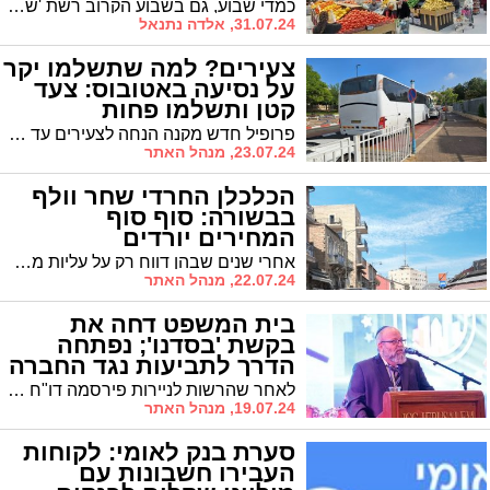
וחווית קניה
כמדי שבוע, גם בשבוע הקרוב רשת 'שפע ברכת השם', הידועה במחיריה הזולים ובחוויית הקניה הקיימת בסניפי הרשת, מציעה לקהל לקוחותיה סדרת הנחות ומבצעים מיוחדים.
31.07.24, אלדה נתנאל
צעירים? למה שתשלמו יקר
על נסיעה באטובוס: צעד
קטן ותשלמו פחות
פרופיל חדש מקנה הנחה לצעירים עד גיל 28 בנסיעה באוטובוס. מה נדרש לעשות בכדי ליהנות מתעריף מופחת ב33%?
23.07.24, מנהל האתר
הכלכלן החרדי שחר וולף
בבשורה: סוף סוף
המחירים יורדים
אחרי שנים שבהן דווח רק על עליות מחירים, מדווח הכלכלן החרדי שחר וולף כי המגמה משתנה: "המחירים מתחילים לרדת". האם זו תוצאה של הלחץ הציבורי?
22.07.24, מנהל האתר
בית המשפט דחה את
בקשת 'בסדנו'; נפתחה
הדרך לתביעות נגד החברה
לאחר שהרשות לניירות פירסמה דו"ח נגד חברת 'בסדנו', עתרה החברה לבית המשפט בת"א כשהיא מבקשת עיכוב הליכים. בית המשפט דחה את הבקשה. ומי נפגע עד כה מהחברה?
19.07.24, מנהל האתר
סערת בנק לאומי: לקוחות
העבירו חשבונות עם