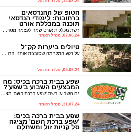
12.08.24, אלדה נתנאל
הטופ של ההנדסאים
ברחובות: לימודי הנדסאי
תוכנה במכללת אורט
רחובות
רשת מכללות אורט שמה לעצמה מטרה לסלול את הדרך להשתלבות חרדית בעולם ההייטק תוך שמירה על אורח חיים חרדי ורמה מקצועית מובילה | מכללת אורט רחובות, בשיתוף עם ישיבת מעיין חי, מציעה לך הזדמנות נדירה ללמוד הנדסאי תוכנה ברמה הגבוהה ביותר, בסביבה המותאמת במיוחד עבורך - כל הפרטים
07.08.24, מנהל האתר
טיולים ביערות קק"ל
על רקע המלחמה שסובבת אותנו, קרן קימת לישראל מזמינה את הציבור לטיולים ביערות קק"ל
05.08.24, אלדה נתנאל
שפע בבית ברכה בכיס: מה
המבצעים השבוע ב'שפע'?
גם השבוע: רשת 'שפע ברכת השם' מציגה סל קניות זול ומשתלם וחווית קניה
31.07.24, מנהל האתר
שפע בבית ברכה בכיס:
'שפע ברכת השם' מציגה
סל קניות זול ומשתלם