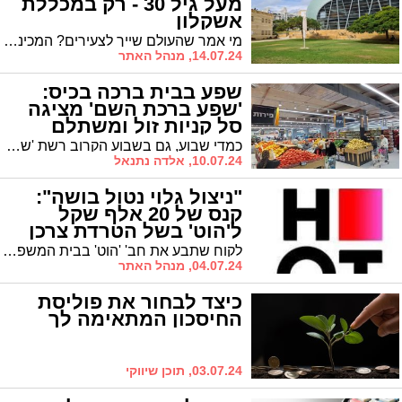
מעל גיל 30 - רק במכללת
אשקלון
מי אמר שהעולם שייך לצעירים? המכינות של הקמפוס החרדי לגברים מעל גיל 30 מציעות יתרונות שחיכית להם שנים: תוכנית מהירה, לו"ז גמיש שמשתלב בחיים שלך והכנה מדויקת לתואר שבחרת. בוא עכשיו למכינה ותרוויח שנה
14.07.24, מנהל האתר
שפע בבית ברכה בכיס:
'שפע ברכת השם' מציגה
סל קניות זול ומשתלם
וחווית קניה
כמדי שבוע, גם בשבוע הקרוב רשת 'שפע ברכת השם', הידועה במחיריה הזולים ובחוויית הקניה הקיימת בסניפי הרשת, מציעה לקהל לקוחותיה סדרת הנחות ומבצעים מיוחדים.
10.07.24, אלדה נתנאל
"ניצול גלוי נטול בושה":
קנס של 20 אלף שקל
ל'הוט' בשל הטרדת צרכן
לקוח שתבע את חב' 'הוט' בבית המשפט לתביעות קטנות בבת ים זכה בתביעה לאחר שהוכיח כי החברה הטרידה אותו. השופט חסדיאל התבטא במילים חריפות מאד נגד החברה שנקטה כלפי הלקוח בשיטת 'הנציג הטוב והנציג הרע'
04.07.24, מנהל האתר
כיצד לבחור את פוליסת
החיסכון המתאימה לך
03.07.24, תוכן שיווקי