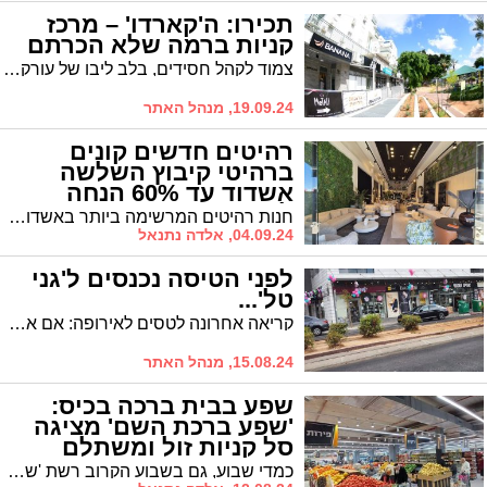
תכירו: ה'קארדו' – מרכז
קניות ברמה שלא הכרתם
צמוד לקהל חסידים, בלב ליבו של עורק החיים הפועם של העיר, הוקם מרכז העסקים 'הקארדו'. בזמן שבעלך בתפילה, תוכלי למצוא הכל, במקום אחד ובהיצע שלא קיים במקום אחר בעיר
19.09.24, מנהל האתר
רהיטים חדשים קונים
ברהיטי קיבוץ השלשה
אשדוד עד 60% הנחה
לחגים
חנות רהיטים המרשימה ביותר באשדוד והסביבה, שייכת לרהיטי קיבוץ השלושה – 2 קומות גדולות עם מבחר גדול של רהיטים עם העיצובים הכי חמים בשוק
04.09.24, אלדה נתנאל
לפני הטיסה נכנסים ל'גני
טל'...
קריאה אחרונה לטסים לאירופה: אם אתם חולמים על טיסה זוגית לאירופה, פשוט הכנסו לאחת החנויות בשדרת המסחר גני טל. מי יודע, אולי הקניה תסתיים בטיסה
15.08.24, מנהל האתר
שפע בבית ברכה בכיס:
'שפע ברכת השם' מציגה
סל קניות זול ומשתלם
וחווית קניה
כמדי שבוע, גם בשבוע הקרוב רשת 'שפע ברכת השם', הידועה במחיריה הזולים ובחוויית הקניה הקיימת בסניפי הרשת, מציעה לקהל לקוחותיה סדרת הנחות ומבצעים מיוחדים.