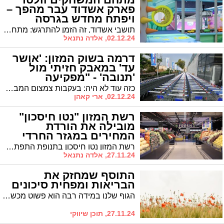
פארק אשדוד עבר מהפך –
ויפתח מחדש בגרסה
משודרגת ומרגשת
תושבי אשדוד, זה הזמן להתרגש: מתחם המשחקים וולטר פארק פותח את שעריו מחדש – גדול, מושקע ומלא בחוויות חדשות!
02.12.24, אלדה נתנאל
דרמה בשוק המזון: 'אושר
עד' במאבק חזיתי מול
'תנובה' - "מפקיעה
מחירים"
כזה עוד לא היה: בעקבות צמצום המבצעים מצד "תנובה" החליטה רשת המזון "אושר עד" להסיר את מרבית מוצרי ענקית המזון "תנובה" ממדפיה. על המדפים יישארו רק מוצרים מפוקחים ומספר מצומצם של פריטים נבחרים
02.12.24, ארי קאהן
רשת המזון "נטו חיסכון"
מובילה את הורדת
המחירים במגזר החרדי
רשת המזון נטו חיסכון בתנופת התפתחות אדירה, ומביאה את בשורת החיסכון לכל מקום אליו היא מגיעה. חיסכון הוא אחד מערכי המותג. חיסכון אינו רק סיסמא אלא דרך חיים. הורדת המחירים של 'נטו חיסכון' הפכה לכותרות חדשותיות בכל מקום בו הרשת פותחת סניף, רשתות השיווק המקבילות חייבות להתאים את עצמן לרמת המחירים כך שרק הלקוח מרוויח מהתחרות המבורכת.
27.11.24, אלדה נתנאל
התוסף שמחזק את
הבריאות ומפחית סיכונים
הגוף שלנו במידה רבה הוא פשוט מכשיר מדהים. הוא מאפשר לנו לעשות כל מה שאנחנו רוצים בלי שום בעיה. הוא מאפשר לנו ללכת, לרוץ, לקפוץ, לעבוד ולעשות עוד אינספור פעולות, כאשר אנחנו בריאים ואין לנו שום בעיה. מתי מתחילות בעיות? בעיקר כאשר חסרים לנו חומרים כאלו ואחרים בגוף. במאמר הבא אנחנו רוצים לדבר אתכם על אחד מהחומרים הללו, חומר העונה לשם 'חומצה פולית'. אנחנו נדבר על החישבות של המרכיב הזה, מה יכול להביא לחסרונו ואיך יודעים כי הגיע הזמן לקחת תוסף, פשוט כדי להישאר בריאים לאורך זמן. אם אתם רוצים לשמוע עוד, מעולה. כי אנחנו יוצאים לדרך ממש עכשיו. בואו נתחיל.
27.11.24, תוכן שיווקי