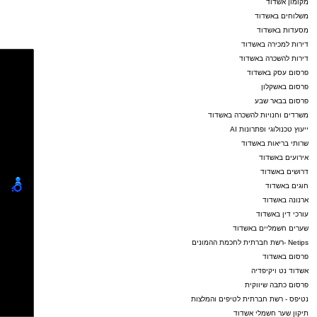
מקומון אשדוד
משלוחים באשדוד
מסעדות באשדוד
דירות למכירה באשדוד
דירות להשכרה באשדוד
פרסום עסק באשדוד
פרסום באשקלון
פרסום בבאר שבע
משרדים וחנויות להשכרה באשדוד
ייעוץ טכנולוגי ופתרונות AI
שרותי בריאות באשדוד
אירועים באשדוד
דרושים באשדוד
חוגים באשדוד
ארנונה באשדוד
עורכי דין באשדוד
שערים חשמליים באשדוד
Netips -רשת חברתית לחכמת ההמונים
פרסום באשדוד
אשדוד נט ויקיפדיה
פרסום כתבה שיווקית
נטיפס - רשת חברתית לטיפים והמלצות
תיקון שער חשמלי אשדוד