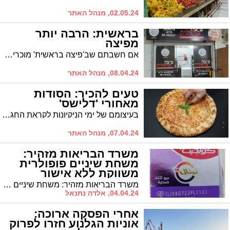
02.05.24, מנהל האתר
בראשית: הרבה יותר
מפיצה
אם חשבתם שב'פיצה בראשית' מוכרים לכם רק פיצה, בואו לגלות שיש שם הרבה יותר מזה...
08.04.24, מנהל האתר
טעים להכיר: הסודות
מאחורי 'דלישס'
בעיצומם של ימי הניקיונות לקראת החג, אין ספק שלא תוותרו על פיצה 'דלישס'. מה הסוד של הפיצה (ובעצם, זו לא רק חנות פיצה) שמושכת אליה לקוחות מכל הרבעים? חייגו עכשיו ותגלו: 086920272
07.04.24, מנהל האתר
משרד הבריאות מזהיר:
משחת שיניים פופולרית
משווקת ללא אישור
משרד הבריאות מזהיר: משחת שיניים Colgate Total 12 Pro Gum Health משווקת ללא אישור!
04.04.24, אלדה נתנאל
אחרי הפסקה ארוכה:
אוניות הגלנוע חזרו לפרוק