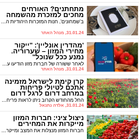
מתחתנים? האורחים
מחכים למזכרת מהשמחה
ב'שמחונים', חנות המזכרות היהודיות המובילה בעיר, מחכים לכם בחנות החדשה שבשדרת העסקים 'גני טל'. המגוון שתגלו שם עומד להפתיע אתכם
31.01.24, מנהל האתר
'מהדרין אונליין': "ייקור
מחירי המזון – שערוריה.
נמנע ככל שנוכל"
לאחר ששורה של חברות מזון הודיעו על ייקור, תוך התעלמות מוחלטת ממצב המלחמה, מבהירים בחנות המקוונת הגדולה במגזר החרדי: "זו שערוריה שאסור לתת לה יד"
31.01.24, מנהל האתר
קרן קימת לישראל מזמינה
אתכם לטיולי פריחות
במרחב דרום לרגל דרום
אדום 2024
החל מהחודש הקרוב ניתן לראות פריחה מרהיבה ולטייל ביערות בין שלל הפרחים והעצים. ציבור המטיילים מוזמן כבר עכשיו לבוא ולטייל בין הפרחים ביערות קק"ל באזור הנגב הצפוני. תוכלו למצוא את הכלנית הנפוצה שאותה אנו מכירים בצבע אדום בוהק מלווה לעיתים בכלניות לבנות ואף וורודות ולצידן בצבעי לבן צהוב ואף סגול בפריחה מרהיבה ומגוונת, ביערות קק"ל הפורחים תוכלו לראות מופעי כלניות אדומות בוהקות ביערות שחריה, ניר משה ויער רוחמה. בנוסף לכלניות ניתן לראות את השקדיות ביופיין הלבן שמבשרות על האביב הקרב ובא.
31.01.24, אלדה נתנאל
ניצול ציני: חברות המזון
מייקרות את המחירים
חברות המזון מנצלות את המצב ומייקרים מחירים. חלק מהמוצרים התייקרו וייקורים נוספים בפתח. מה נוכל לעשות כדי לשלם פחות?