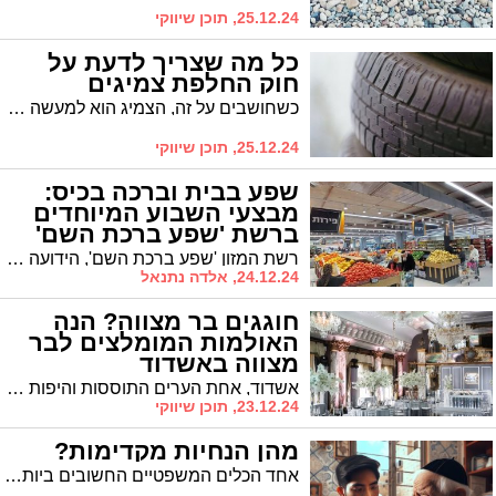
25.12.24, תוכן שיווקי
כל מה שצריך לדעת על
חוק החלפת צמיגים
כשחושבים על זה, הצמיג הוא למעשה החלק שמחבר בינינו הנהגים והנוסעים ברכב לבין הכביש או הדרך בה אנחנו נוסעים. בהתאם, הצמיגים חייבים להיות תקינים ובמצב טוב בכדי לשמור על תקינות הרכב, על בטיחות הנסיעה, על האחיזה בכביש ועל יכולות השליטה של הנהג ברכב. צמיגים שאינם תקינים או שאינם מתאימים לסוג הרכב, מביאים למצב מסוכן מאוד ולעיתים רבות גם לתאונות קטלניות. במאמר הבא ננסה להבין אחת ולתמיד כל כמה זמן כדאי להחליף צמיגים ומהן הפעולות שיש לבצע בכדי לשמור על הבטיחות שלנו ועל מי שמסביבו בכבישים.
25.12.24, תוכן שיווקי
שפע בבית וברכה בכיס:
מבצעי השבוע המיוחדים
ברשת 'שפע ברכת השם'
רשת המזון 'שפע ברכת השם', הידועה באיכות השירות ובמחיריה המוזלים, ממשיכה להפתיע את לקוחותיה עם שורה של מבצעים מיוחדים המשלבים איכות ומחיר. הרשת מציעה השבוע מגוון רחב של מבצעים אטרקטיביים במחלקות השונות.
24.12.24, אלדה נתנאל
חוגגים בר מצווה? הנה
האולמות המומלצים לבר
מצווה באשדוד
אשדוד, אחת הערים התוססות והיפות בדרום, מציעה שפע של אולמות וגני אירועים שמתאימים לחגיגות בר מצווה. אם אתם מתכננים את החגיגה הגדולה של הבן שלכם, ולא יודעים מאיפה להתחיל, אנחנו כאן לעזור! העיר מלאה במקומות מיוחדים שמספקים חוויה בלתי נשכחת לכל המשפחה והאורחים. אז בואו נכיר את האולמות המומלצים ביותר לבר מצווה באשדוד.
23.12.24, תוכן שיווקי
מהן הנחיות מקדימות?
אחד הכלים המשפטיים החשובים ביותר, מבחינה בריאותית, העומדים לרשותו של כל אדם כיום הוא הנחיות מקדימות, הנוגעות לרצונותיו באשר לטיפול רפואי עתידי, אם וכאשר לא יוכל לקבל את ההחלטות הקשורות לכך בעצמו. הנחיות אלו באות לידי ביטוי בתצורת מסמך מיוחד, טופס הנחיות מקדימות, המהווה אסמכתא משפטית לכל דבר, הדואגת כי בבוא העת יקבל אותו אדם את הטיפול הרפואי הראוי לו, בהתאם להנחיות שנתן מראש. איך זה בדיוק עובד? מדוע זה כל כך חשוב? ובכלל – איך מכינים דבר כזה? על כך ועוד, לפניכם.