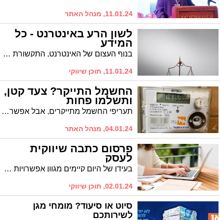
11.01.24, מנהל האתר
לשון הרע באינטרנט - כל
המידע
בנוף העצום של האינטרנט, התקשורת מתרחשת במהירות הבזק. למרות שלאינטרנט יש המון יתרונות, הוא גם מביא עימו אתגרים חדשים. במיוחד כשמדובר בהגנה על מוניטין של אדם. אחת הבעיות הרווחות בעידן הדיגיטלי היא לשון הרע באינטרנט. במאמר זה נדבר על לשון הרע באינטרנט, איך היא באה לידי ביטוי ומה אתם יכולים לעשות כדי להגן על עצמכם.
11.01.24, תוכן שיווקי
החשמל התייקר? צעד קטן,
ותשלמו פחות
תעריפי החשמל מתייקרים, אבל אפשר לשלם פחות. מומחה הכלכלה שחר וולף עם טיפ שיסייע לנו לשלם פחות בסעיף החשמל
04.01.24, מנהל האתר
פרסום כתבה שיווקית
לעסק
בעידן של היום קיימים מגוון אפשרויות פרסום העסק רשתות חברתיות, אתרי אינטרנט ועוד. בין אם אתם עסק גדול או קטן כולם צריכים פרסום והנעה של לקוחות, לאחרונה ישנה מגמה שהולכת וגדלה ומנצחת את כל הפלטפורמות הפרסומיות והיא רכישת כתבה תוכן שיווקית . בה תוכלו להגיע לקהל ממוקד ולהרוויח לידים בעלות מזערית
02.01.24, תוכן שיווקי
סיוט או סיעוד? מומחי מגן
לשירותכם