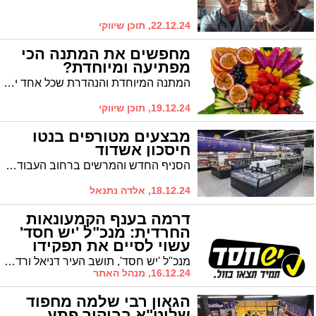
22.12.24, תוכן שיווקי
מחפשים את המתנה הכי
מפתיעה ומיוחדת?
המתנה המיוחדת והנהדרת שכל אחד ישמח לקבל היא ללא ספק סלסלת פירות או מגש פירות. בין אם אתם תרצו להפתיע ולפנק אדם יקר וקרוב אליכם, ובין אם אתם תרצו סתם כך להתפנק. אין ספק כי מגשי פירות מעוצב יספק את הפתרון המושלם לכך. לא בכדי, מגשי פירות הפכו לטרנד הכי נפוץ בתחומי האירועים והמתנות.
19.12.24, תוכן שיווקי
מבצעים מטורפים בנטו
חיסכון אשדוד
הסניף החדש והמרשים ברחוב העבודה 64 מציע מבצעים לוהטים שאסור לפספס:
18.12.24, אלדה נתנאל
דרמה בענף הקמעונאות
החרדית: מנכ"ל 'יש חסד'
עשוי לסיים את תפקידו
מנכ"ל 'יש חסד', תושב העיר דניאל ורדיגר, עשוי לסיים את תפקידו ברשת לאחר שהקים אותה והפך אותה לרשת מצליחה. גורם ברשת: "אין ספק שהצעד יפגע בהכנסותיה של הרשת"
16.12.24, מנהל האתר
הגאון רבי שלמה מחפוד
שליט"א בביקור פתע