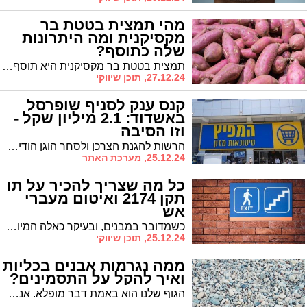
מהי תמצית בטטת בר
מקסיקנית ומה היתרונות
שלה כתוסף?
תמצית בטטת בר מקסיקנית היא תוסף תזונה טבעי שמופק מצמח ה-Dioscorea villosa מכונה בטטת בר מקסיקנית.
27.12.24, תוכן שיווקי
קנס ענק לסניף שופרסל
באשדוד: 2.1 מיליון שקל -
וזו הסיבה
הרשות להגנת הצרכן ולסחר הוגן הודיעה אתמול על כוונתה להטיל קנס חסר תקדים בסך 2.1 מיליון שקלים על סניף "המפיץ" של רשת שופרסל באשדוד בעקבות שורת הפרות של חוק הגנת הצרכן.
25.12.24, מערכת האתר
כל מה שצריך להכיר על תו
תקן 2174 ואיטום מעברי
אש
כשמדובר במבנים, ובעיקר כאלה המיועדים לשהייה של אנשים, הבטיחות היא מעל לכל והיא נושא שאסור להקל בו ראש. כדי להשיג את הבטיחות החשובה הזו, יש לא מעט פעולות שצריך לנקוט, ביניהן איטום מעברי אש, המספקים הגנה למבנים ולדיירים בהם מפני התפשטות שריפה לא רצויה. כאן נכנס לתמונה תקן 2174 של מכון התקנים הישראלי, הנוגע בדיוק בנקודה זו של איטום מעברי אש במבנים ועוסק בכל מה שצריך כדי לוודא שאכן מקדמים ופועלים למען מימושו. מה עוד צריך לדעת עליו ומדוע חשוב כל כך ליישמו? תשובות לשאלות אלו ונוספות, לפניכם.
25.12.24, תוכן שיווקי
ממה נגרמות אבנים בכליות
ואיך להקל על התסמינים?
הגוף שלנו הוא באמת דבר מופלא. אנחנו לא תמיד מודעים לכך. הגוף שלנו למעשה משרת אותנו היטב, במידה כזו שמאפשרת לנו לעשות כל מה שאנחנו רוצים בלי שום מגבלה. אם אנחנו רוצים ללכת, לשבת, לאכול, לעבוד וכן הלאה. אבל, באופן טבעי, ברגע בו אנחנו מרגישים לא טוב, פתאום אנחנו מגלים כי לגוף שלנו יש מגבלות.