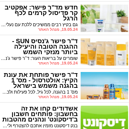
חדש מד"ר פישר: אפקטיב
קר פדיסול קרמים לכף
הרגל
גם בקיץ רבים ממשיכים ללכת עם נעליים סגורות באופן שאינו מאפשר אוורור מספק של כף הרגל. כדי ליהנות מתחושת רעננות ומגע עור רך ונעים, מעבדות המחקר והפיתוח של ד"ר פישר משיקות פורמולה מתקדמת ועשירה במיוחד: סדרת אפקטיב קר-פדיסול לכף הרגל
19.05.24, מנהל האתר
ד"ר פישר ג'נסיס SUN -
ההגנה הטובה והיעילה
ביותר מנזקי השמש
שומרים על בריאות העור: ד"ר פישר ג'נסיס SUN, אנטי-אייג'ינג והגנה גבוהה מקרינת השמש
19.05.24, מנהל האתר
ד"ר פישר פותחת את עונת
הקיץ: אולטרסול - מס' 1
בהגנה משמש בישראל
מס' 1 בהגנה, לכל גיל, לכל פעילות ולכל סוג עור | ביניהם ספריי להגנה רחבה מהשמש: 40% הגנה יותר, בכל מיכל
19.05.24, מנהל האתר
אשדודים קחו את זה
בחשבון: פותחים חשבון
ב'דיסקונט' ונהנים מהטבות
שוות!
בנק דיסקונט מזמין אתכם להצטרף וליהנות מחבילת הטבות שווה במיוחד! פותחים חשבון בדיסקונט ומקבלים חבילת הטבות משתלמת במיוחד