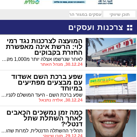
תוכן שיווקי
עסקים במגזר החרדי
צרכנות ועסקים
המועצה לצרכנות נגד רמי
לוי: הרשת אינה מאפשרת
החזרת בקבוקים
לאחר שנרשמו אצלה יותר מ1,000 מקרים שבהם לא התאפשר להחזיר בקבוקים ברשת 'רמי לוי' מגישה המועצה הישראלית לצרכנות תביעה נגד הרשת: "פוגעת באוכלוסיות החלשות"
30.12.24, מנהל האתר
שפע ברכת השם אשדוד
עם מבצעים מפתיעים
במיוחד
שפע ברכת השם - היעד המושלם לקניות השבועיות: עם מבצעים מפתיעים, מחירים אטרקטיביים ומגוון רחב של מוצרים
30.12.24, אלדה נתנאל
כמה זמן נמשכים הכאבים
לאחר השתלת שתל
דנטלי?
תהליך ההשתלה הדנטלית, למרות שהוא נחשב לפעולה בטוחה ומתקדמת, כרוך במידה מסוימת של אי נוחות או כאב. עם זאת, הכאב אינו נמשך לאורך זמן רב ובדרך כלל מדובר באי נוחות זמנית שניתן להתמודד איתה בקלות יחסית. במאמר זה נדון בכמה זמן נמשכים הכאבים ומה ניתן לעשות כדי להקל עליהם.
29.12.24, תוכן שיווקי