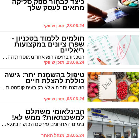
כיצד לבחור ספק סליקה
מתאים לעסק שלך
28.06.24, תוכן שיווקי
חולמים ללמוד בטכניון -
שפרו ציונים במקצועות
ריאליים
הטכניון בחיפה הוא אחד ממוסדות ההשכלה הגבוהה המובילים בישראל ובעולם, במיוחד בתחומי המדעים והטכנולוגיה. אם אתם חולמים להתקבל לטכניון, חשוב להבין שהתחרות קשה והדרישות גבוהות. עם זאת, עם ההכנה הנכונה ושיפור ציונים במקצועות ריאליים, תוכלו להגדיל משמעותית את סיכויי הקבלה שלכם.
23.06.24, תוכן שיווקי
טיפול בהשמנת יתר: גישה
כוללת להצלת חיים
השמנת יתר היא לא רק בעיה קוסמטית, אלא מחלה ממארת הפוגעת ביכולת לנהל אורח חיים בריא ומסכנת חיים. השמנה קיצונית, הידועה גם כהשמנה כבדה או עצמתית, מהווה גורם סיכון משמעותי למחלות חמורות כמו סוכרת, יתר לחץ דם, מחלות לב וסרטן. היא פוגעת גם באיכות החיים ובבריאות הנפשית של הסובלים ממנה.
03.06.24, תוכן שיווקי
הבינלאומי משתלם
למשכנתאות? ממש לא!
בימים האחרונים פירסם הבנק הבינלאומי המאגד בתוכו את בנק פאג"י את הקביעה לפיה זהו "הבנק הזול ביותר למשכנתאות". האמנם? מומחה המשכנתאות שחר וולף מפריך את הקביעה הזו, והוא מסביר באיזה טריק נקט הבנק בכדי להציג את התוצאה
28.05.24, מנהל האתר