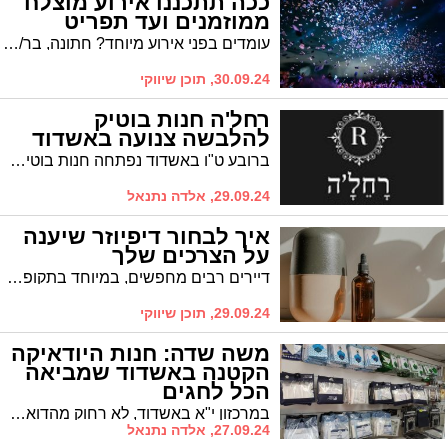
ככה תתכננו אירוע מוצלח
ממוזמנים ועד תפריט
עומדים בפני אירוע מיוחד? חתונה, בר/בת מצווה, ברית/ה או אולי אירוע עסקי? ומעוניינים לתכנן את החגיגה בדרך היעילה ביותר להשגת התוצאה המרשימה ביותר? המפתח להצלחה בהפקת אירוע משמעותי טמון בתכנון קפדני של כל פרט: החל מגיבוש הרעיון המרכזי, דרך בחירת המיקום המושלם, ועד לתכנון התפריט והתוכן האמנותי בכפוף למגבלות התקציב. כל אלה משתלבים יחדיו ליצירת חוויה כוללת מרשימה. לפניכם מספר אלמנטים מרכזיים שיסייעו לכם בדרך להפקת אירוע מוצלח ומרגש:
30.09.24, תוכן שיווקי
רחל'ה חנות בוטיק
להלבשה צנועה באשדוד
ברובע ט"ו באשדוד נפתחה חנות בוטיק חדשה להלבשה צנועה, ביוזמתה של רחל'ה אדרי, תושבת העיר, אשר הקימה את החנות מתוך צורך אישי להציע אופנה איכותית, מגוונת ונגישה לכל אישה.
29.09.24, אלדה נתנאל
איך לבחור דיפיוזר שיענה
על הצרכים שלך
דיירים רבים מחפשים, במיוחד בתקופה זו, דרכים להרגיע את הגוף והנפש וליצור סביבה ביתית מרגיעה. דיפיוזר לשמנים אתריים הוא כלי יעיל ופשוט המפיץ ניחוחות עדינים ונעימים ברחבי החלל, מה שיכול לתרום משמעותית לאווירה הכללית ולתחושת הנינוחות.
29.09.24, תוכן שיווקי
משה שדה: חנות היודאיקה
הקטנה באשדוד שמביאה
הכל לחגים
במרכזון י"א באשדוד, לא רחוק מהדואר, נמצאת חנות קטנה שמוכרת לכולם - "משה שדה". חנות זו היא יותר מסתם מקום לקניות; היא מקום שמייצג שורשים, מסורת וקשר עמיד לדורות. משה שדה, האיש שמאחורי החנות, מוכר היטב בקהילה, ותמיד עומד לרשות לקוחותיו בחיוך ובמסירות, במיוחד בתקופות החגים.
27.09.24, אלדה נתנאל