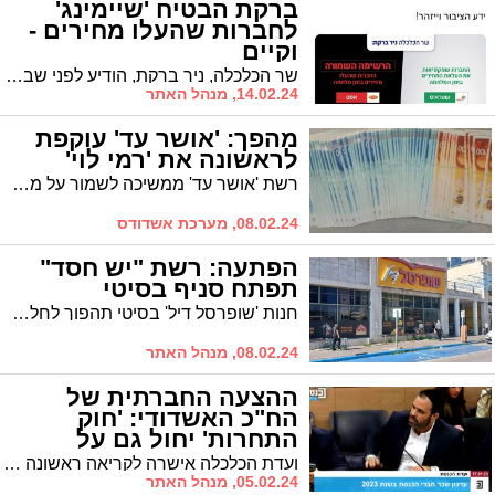
ברקת הבטיח 'שיימינג'
לחברות שהעלו מחירים -
וקיים
שר הכלכלה, ניר ברקת, הודיע לפני שבוע שינקט בצעד מקורי נגד החברות שלא התחשבו במצב והן ייקרו מחירים. כעת קיים את הבטחתו. מי ברשימה השחורה?
14.02.24, מנהל האתר
מהפך: 'אושר עד' עוקפת
לראשונה את 'רמי לוי'
רשת 'אושר עד' ממשיכה לשמור על מקומה כרשת הזולה ביותר - כ לפי נתוני 'פריסייז' ו'קול חי'. שווה לבדוק
08.02.24, מערכת אשדודס
הפתעה: רשת "יש חסד"
תפתח סניף בסיטי
חנות 'שופרסל דיל' בסיטי תהפוך לחלק מרשת 'יש חסד'. המחירים יוזלו
08.02.24, מנהל האתר
ההצעה החברתית של
הח"כ האשדודי: 'חוק
התחרות' יחול גם על
חנויות הפארם
ועדת הכלכלה אישרה לקריאה ראשונה את ההצעה להחיל את חוק המזון גם על חנויות הפארם. היוזם ח"כ ר' ינון אזולאי: "ההצעה היא חלק מהמאבק ביוקר המחייה"
05.02.24, מנהל האתר