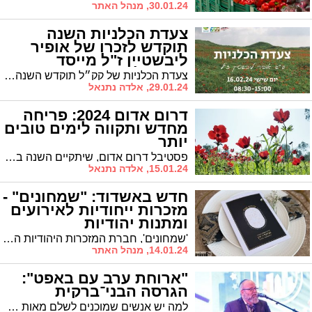
30.01.24, מנהל האתר
צעדת הכלניות השנה
תוקדש לזכרו של אופיר
ליבשטיין ז"ל מייסד
פסטיבל דרום אדום
צעדת הכלניות של קק״ל תוקדש השנה לזכרו של אופיר ליבשטיין ז"ל, ראש מועצת שער הנגב ומייסד פסטיבל דרום אדום, שנפל בהגנה על ביתו, קיבוץ כפר עזה.
29.01.24, אלדה נתנאל
דרום אדום 2024: פריחה
מחדש ותקווה לימים טובים
יותר
פסטיבל דרום אדום, שיתקיים השנה בפעם ה-19, יתקיים בסימן של פריחה מחדש ותקווה לימים טובים יותר. זאת, למרות המלחמה ואירועי ה-7 באוקטובר שקדמו לה.
15.01.24, אלדה נתנאל
חדש באשדוד: "שמחונים" -
מזכרות ייחודיות לאירועים
ומתנות יהודיות
'שמחונים', חברת המזכרות היהודיות המובילה בישראל, השיקה סניף דגל באשדוד. יש מה לראות!
14.01.24, מנהל האתר
"ארוחת ערב עם באפט":
הגרסה הבני־ברקית
למה יש אנשים שמוכנים לשלם מאות אלפי דולרים עבור ארוחת ערב עם איל ההון וורן באפט, בגלל הכסף שלו או בגלל הניסיון הרב שצבר? "אין חכם כבעל הניסיון". אם העולם הפיננסי מרתק אתכם, בואו לזכות בפגישה אישית עם איש העסקים אליעזר גרוס