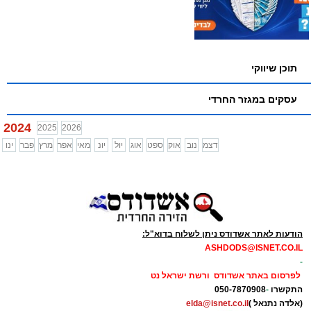
תוכן שיווקי
עסקים במגזר החרדי
2024
2025
2026
דצמ
נוב
אוק
ספט
אוג
יול
יונ
מאי
אפר
מרץ
פבר
ינו
הודעות לאתר אשדודס ניתן לשלוח בדוא"ל:
ASHDODS@ISNET.CO.IL
-
לפרסום באתר אשדודס ורשת ישראל נט
התקשרו
-
050-7870908
(אלדה נתנאל )
elda@isnet.co.il