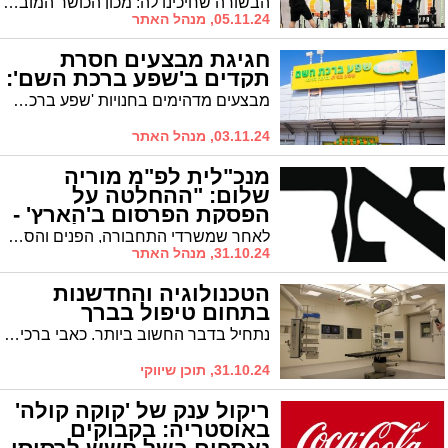
הבשורה שחיכינו לה: מכון הכושר המוביל בעיר 'קרוספיט סי אנד סאן' השיק סדרת אימוני כושר המתקיימים בהפרדה מלאה וברוח הצביון החרדי - ועם המאמנים הטובים בעיר. כל הפרטים – בפנים
05.11.24, מנהל האתר
חגיגת מבצעים חסרת
תקדים ב'שפע ברכת השם':
מבצעים מדהימים בחנויות 'שפע ברכת ה''. שווה לבקר
03.11.24, מנהל האתר
מנכ"לית לפ"מ מוריה
שלום: "ההחלטה על
הפסקת הפרסום ב'הארץ' -
בידי משרדי הממשלה"
לאחר שמשרדי התחבורה, הפנים והספורט הודיעו על הפסקת הפרסומים בלפ"מ בעקבות דבריו של בעלי 'הארץ', שוקן, לפיהם "המחבלים הם לוחמי חופש", מבהירים בלפ"מ כי מי שמוסמך להחליט על הפסקת הפרסומים הם משרדי הממשלה ולא לפ"מ
31.10.24, מנהל האתר
הטכנולוגיה והחדשנות
בתחום טיפול בברך
נתחיל בדבר החשוב ביותר. כאבי ברכיים הם לא תופעה יוצאת דופן ואתם ממש לא היחידים שסובלים מהבעיה הזו. מדובר על בעיה המשותפת לאנשים רבים ואם גם אתם סובלים ממנה, הרי שאתם צריכים לדעת כי יש הרבה מאוד מה לעשות עם הבעיה הזו בניסיון לפתור אותה. אתם לא צריכים לחוש כאב ואנחנו היום, בעידן החדש, יודעים להשתמש בטכנולוגיות פורצות דרך כדי לאפשר למרבית האוכלוסיה לחיות באיכות חיים גבוהה כמה שניתן. אם אתם רוצים להבין מה אנחנו יכולים לעשות כדי לפתור בעיות, מדוע הכאב נגרם לכתחילה ומה כדאי לעשות, אנחנו פה כדי לתת לכם הסבר מקיף בנושא הזה. אנחנו מתחילים עכשיו.
31.10.24, תוכן שיווקי
ריקול ענק של 'קוקה קולה'
באוסטריה: בקבוקים