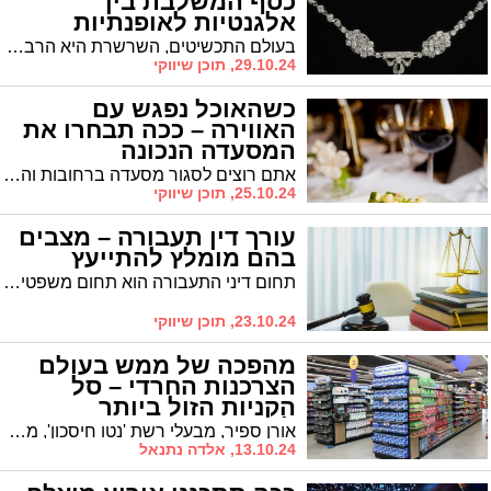
כסף המשלבת בין
אלגנטיות לאופנתיות
בעולם התכשיטים, השרשרת היא הרבה יותר מסתם אביזר אופנתי - היא הצהרה אישית, מתנה רגשית ופריט שיכול לשדרג כל מראה. מה שהופך את השרשרת לבחירה מושלמת למתנה הוא הגיוון העצום שהיא מציעה - החל מיצירות זהב טהור המשדרות יוקרה ועמידות לאורך שנים, דרך תכשיטי כסף סטרלינג המשלבים אמינות עם אסתטיקה, ועד לשרשראות משובצות יהלומים שכל אחד מהם נבחר בקפידה על פי איכות הליטוש, הניקיון, הצבע והמשקל שלו. זהו פריט שמתאים לכל אישה - צעירה או מבוגרת, אמא או בת, סבתא או נכדה - ולכל אירוע משמח, מבת מצווה ועד יום נישואים.
29.10.24, תוכן שיווקי
כשהאוכל נפגש עם
האווירה – ככה תבחרו את
המסעדה הנכונה
אתם רוצים לסגור מסעדה ברחובות והסביבה וחשוב לכם שהארוחה תהיה מוצלחת במיוחד – בין אם לשם פגישה עסקית, ארוחה רומנטית או מפגש משפחתי, כדאי שתדעו שבעידן של היום יש הכול מהכול. הנושא החשוב ביותר עליו יש לתת את הדגש הוא האווירה, אך ישנם גם נושאים נוספים אליהם יש לתת את תשומת הלב ואנחנו הכנו לכם היום את כל מה שאתם צריכים לדעת כדי להצליח לבחור נכון.
25.10.24, תוכן שיווקי
עורך דין תעבורה – מצבים
בהם מומלץ להתייעץ
תחום דיני התעבורה הוא תחום משפטי רחב המערב את כל מי שמשתמש בדרך הציבורית – נהגים, הולכי רגל, ורוכבי אופניים. עבירות תנועה יכולות לנוע בין עבירות קלות ביותר כמו אי שמירת מרחק, ועד עבירות חמורות כמו נהיגה בשכרות וגרימת תאונה קטלנית. כל עבירת תנועה עשויה לגרור עונש מסוג כלשהו, ולכן במקרים רבים מומלץ להתייעץ עם עורך דין תעבורה או עורך דין לענייני תעבורה כדי להבטיח הגנה משפטית מיטבית ולהימנע מעונשים כבדים.
23.10.24, תוכן שיווקי
מהפכה של ממש בעולם
הצרכנות החרדי – סל
הקניות הזול ביותר
למשפחה!
אורן ספיר, מבעלי רשת 'נטו חיסכון', מסמן "וי" על תקופת החגים ודוהר קדימה: "בשורה אדירה למשפחות ברוכות ילדים המעדיפות לבצע את הקניות במרוכז ובחיסכון מבלי לוותר על איכות המוצרים"
13.10.24, אלדה נתנאל