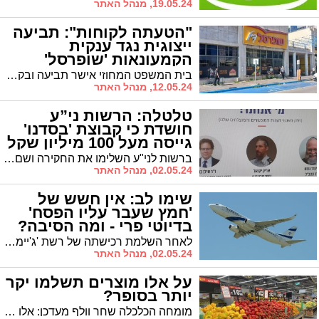
19.05.24, מנהל האתר
"הטעתה לקוחות": תביעה
ייצוגית נגד ענקית
הקמעונאות 'שופרסל'
בית המשפט המחוזי אישר תביעה ובקשה לאשרה כתובענה ייצוגית, אשר מאשימה את שופרסל בפרסום קופונים מטעים שהמחיר הנקוב בהם נמוך ממה שהלקוח משלם בפועל בסופו של דבר
12.05.24, מנהל האתר
טלטלה: הרשות ני”ע
חושדת כי קבוצת 'בסדנו'
גייסה מעל 100 מיליון שקל
במרמה
ברשות לני"ע השלימו את החקירה ושם סבורים כי החברה החרדית גייסה במרמה יותר ממאה מיליון שקל. בחברה דוחים את ההאשמות ושם אומרים: "מדובר בתקופה מורכבת"
02.05.24, מנהל האתר
שימו לב: אין חשש של
'חמץ שעבר עליו הפסח'
בדיוטי פרי - ומה הסיבה?
לאחר השלמת רכישתה של רשת 'ג'יימס ריצרדסון' בידי חברת היינמן, החברה כולה תחת בעלות של גויים כך שאין חשש לחמץ שעבר עליו הפסח | ומדוע בכל זאת ביצעו בחברה מכירת חמץ?
02.05.24, מנהל האתר
על אלו מוצרים תשלמו יקר
יותר בסופר?
מומחה הכלכלה שחר וולף מעדכן: אלו המוצרים שהתייקרו, ומה אפשר לעשות?