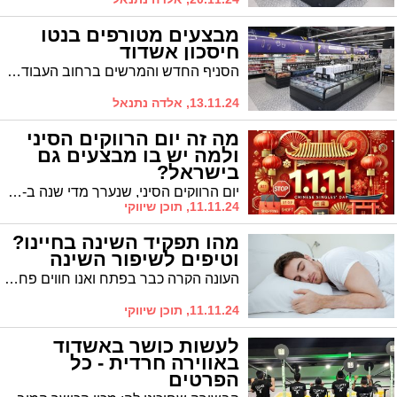
מבצעים מטורפים בנטו
חיסכון אשדוד
הסניף החדש והמרשים ברחוב העבודה 64 מציע מבצעים לוהטים שאסור לפספס:
13.11.24, אלדה נתנאל
מה זה יום הרווקים הסיני
ולמה יש בו מבצעים גם
בישראל?
יום הרווקים הסיני, שנערך מדי שנה ב-11 בנובמבר, הוא אחד מאירועי הקניות הגדולים בעולם. החגיגה התחילה בסין, אך עם הזמן צברה פופולריות כלל-עולמית וכיום מדובר באירוע קניות שמושך אליו רוכשים מכל רחבי הגלובוס, כולל בישראל.
11.11.24, תוכן שיווקי
מהו תפקיד השינה בחיינו?
וטיפים לשיפור השינה
העונה הקרה כבר בפתח ואנו חווים פחות ופחות שעות שמש. החשכה המוקדמת ומיעוט האור משפיעים על זמני השינה והערות. שינה טובה חיונית כמעט לכל התהליכים הפיזיולוגיים וממלאת תפקיד קריטי בשמירה על בריאותנו הפיזית והנפשית.
11.11.24, תוכן שיווקי
לעשות כושר באשדוד
באווירה חרדית - כל
הפרטים