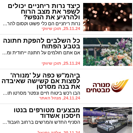
כיצד נרות ריחניים יכולים
לשפר את מצב הרוח
ולהרגיע את הנפש?
נרות ריחניים הם כלי פשוט וקסום להרגעה ולשיפור מצב הרוח. כשמדליקים אותם, הם יוצרים אווירה נעימה וחמימה בבית. הריחות הנעימים שלהם יכולים לגרום לנו להרגיש טוב יותר ולשכוח מהלחץ היומיומי.
25.11.24, תוכן שיווקי
כל השלבים להפקת חתונה
בטבע הפתוח
אם אתם חולמים על חתונה ייחודית ומרגשת, המרחבים הפתוחים מחכים לכם. חתונה בטבע היא חוויה קסומה המאפשרת לנצל את כל יתרונותיו של הטבע.
25.11.24, תוכן שיווקי
ביהמ"ש כפה על 'מנורה'
לפצות אם קשישה שאיבדה
את בנה מסרטן
הבן רכש ביטוח חיים ונפטר מסרטן תוך חודשים מעטים. בית המשפט המחוזי מנע מ'מנורה' להוסיף נימוקי דחייה חדשים, הכוללים כוונת מרמה מצד המנוח. אימו הקשישה עשויה לקבל כעת פיצוי מלא של כחצי מיליון שקלים
24.11.24, מנהל האתר
מבצעים מטורפים בנטו
חיסכון אשדוד
הסניף החדש והמרשים ברחוב העבודה 64 מציע מבצעים לוהטים שאסור לפספס:
20.11.24, אלדה נתנאל