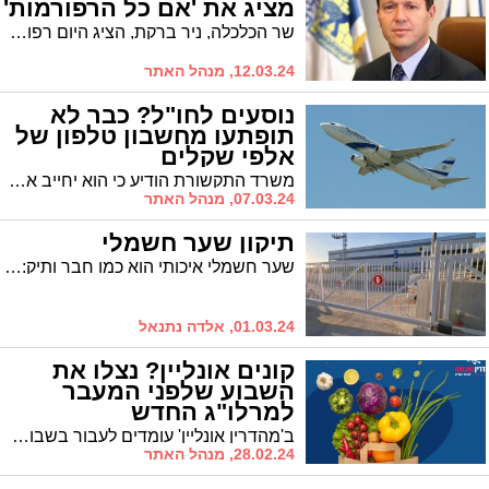
מציג את 'אם כל הרפורמות'
שר הכלכלה, ניר ברקת, הציג היום רפורמה מהפכנית שצפויה להביא לירידת מחירים דרמטית במוצרים מיובאים: "מה שטוב לאירופה - טוב לישראל"
12.03.24, מנהל האתר
נוסעים לחו"ל? כבר לא
תופתעו מחשבון טלפון של
אלפי שקלים
משרד התקשורת הודיע כי הוא יחייב את החברות לשקף לצרכנים את תעריפי הנדידה הבין לאומית שלהם, בעת שימוש במכשירים ניידים בחו"ל, ויאפשר למנוי לקבוע סכום מירבי לשימוש במסגרת השירות בחו"ל. הצפי: חיסכון מצטבר לצרכנים של עשרות מיליוני שקלים בשנה
07.03.24, מנהל האתר
תיקון שער חשמלי
שער חשמלי איכותי הוא כמו חבר ותיק: נאמן, עמיד, ותמיד שם בשבילך. הוא יגן עליך ועל ביתך לאורך שנים רבות, יפתח לך את הדרך בבוקר ויסגור אותה בלילה. אבל מה קורה כשמגיעה תקלה? כמו כל מערכת מכנית, גם שער חשמלי עלול להיתקל בבעיות מפעם לפעם. במקרה כזה, חשוב לא להסתכן בפתרונות זמניים או ניסיונות חובבניים.
01.03.24, אלדה נתנאל
קונים אונליין? נצלו את
השבוע שלפני המעבר
למרלו"ג החדש
ב'מהדרין אונליין' עומדים לעבור בשבוע הקרוב למרלו"ג החדש, מה שישפר את השירות ויגדיל את ההיצע. עם זאת, בשבוע הבא לא יהיו הזמנות. ולכן, הקדימו הזמנותיכם להיום
28.02.24, מנהל האתר