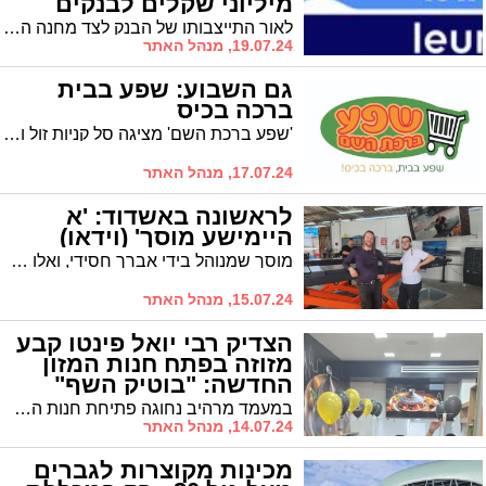
מיליוני שקלים לבנקים
מתחרים
לאור התייצבותו של הבנק לצד מחנה השמאל והחרמת ערוץ 14, הודיעו לקוחות רבים על העברת החשבונות לבנקים מתחרים. עד כה דווח על עשרות מיליוני שקלים במצטבר שהועברו בשל עמדת הבנק
19.07.24, מנהל האתר
גם השבוע: שפע בבית
ברכה בכיס
'שפע ברכת השם' מציגה סל קניות זול ומשתלם וחווית קניה. והרי מבצעי השבוע
17.07.24, מנהל האתר
לראשונה באשדוד: 'א
היימישע מוסך' (וידאו)
מוסך שמנוהל בידי אברך חסידי, ואלו שיעבדו לכם על הרכב הם אברכים חסידיים? זה קורה עכשיו, ובעיר אשדוד. סיפורו של מוסך 'מכניקאר'
15.07.24, מנהל האתר
הצדיק רבי יואל פינטו קבע
מזוזה בפתח חנות המזון
החדשה: "בוטיק השף"
במעמד מרהיב נחוגה פתיחת חנות המזון החדשה "בוטיק השף" בבעלות מר אוראל דיין. את המזוזה קבע הצדיק רבי יואל פינטו שאיחל ברכת הצלחה לבעלי החנות החדשה
14.07.24, מנהל האתר
מכינות מקוצרות לגברים