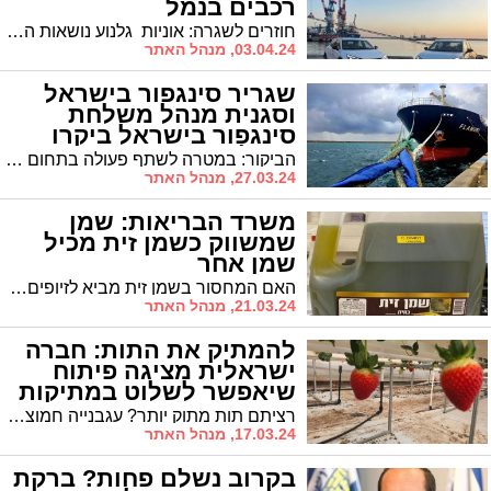
רכבים בנמל
חוזרים לשגרה: אוניות גלנוע נושאות הרכבים חזרו לפקוד את נמל אשדוד
03.04.24, מנהל האתר
שגריר סינגפור בישראל
וסגנית מנהל משלחת
סינגפור בישראל ביקרו
בנמל אשדוד
הביקור: במטרה לשתף פעולה בתחום החדשנות עם MPA סינגפור והאקסלרטור Pier 71 הנחשב למוביל בעולם בתחום ה maritime
27.03.24, מנהל האתר
משרד הבריאות: שמן
שמשווק כשמן זית מכיל
שמן אחר
האם המחסור בשמן זית מביא לזיופים? משרד הבריאות מוציא אזהרה לציבור על שמן שמשווק כשמן זית, ואשר בדיקה העלתה כי הוא מכיל שמן אחר ואינו עומד בתקן
21.03.24, מנהל האתר
להמתיק את התות: חברה
ישראלית מציגה פיתוח
שיאפשר לשלוט במתיקות
התות
רציתם תות מתוק יותר? עגבנייה חמוצה יותר? פיתוח חדש של חברת אריאל גלובל לינקס הישראלית יאפשר לחקלאים "להכין" פרי או ירק לפי טעמם בשיטה הידרופונית חדשה
17.03.24, מנהל האתר
בקרוב נשלם פחות? ברקת