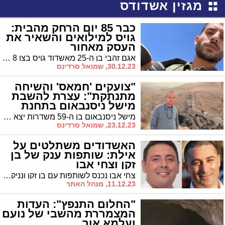
מגזין אשדודס
כבר 85 יום הרחק מהבית:
גויס למילואים והשאיר את
העסק מאחור
אגם זהבי בן ה-25 מאשדוד גויס בצו 8 כלוחם גבעתי מיד עם פרוץ המלחמה והשאיר את כל חייו מאחור. את העסק שפתח רק חודש וחצי קודם לכן הוא נאלץ לסגור והיום - 85 יום אחרי - קונדיטוריה "סוויטס" שהוא מפעיל בעיר אט אט חוזרת לעצמה. "לא מרגיש שיש לי את הזכות להתלונן"
30.12.23, שמואל סרדינס
"צועקים 'חמאס' והשיחה
מתנתקת": עצרת להשבת
מישל ניסנבאום בתחנת
מד"א אשדוד
מישל ניסנבאום בן ה-59 משדרות יצא בבוקר שמחת תורה כדי לאסוף את נכדתו בת ה-4 מבסיס רעים. כעבור 10 דקות נותק עמו הקשר ושבועיים לאחר מכן התברר שהוא נחטף לעזה. ביום חמישי הקרוב יתקיים בתחנת מד"א בעיר אירוע הקורא להשבתו
23.12.23, שמואל סרדינס
האשדודים משתלטים על
אילת: שותפות ענק של בן
זקן וצחי אבו
צחי אבו נכנס לשותפות עם בן זקן ונניקשוולי להקמת קניון ענק באילת אותו רכש ועליו עבד בן זקן כ-15 שנה. עלות הקמת הקניון כ900 מיליון שקל. הכנסות שנתיות צפויות כ 80-70 מיליון שקל. אבו: "מי שירצה לבוא למקום חדש באילת - יגיע אלינו"
11.12.23, מנהל האתר
"החלום התנפץ": העדות
המצמררת מהשבי של נועם
ועלמא אור