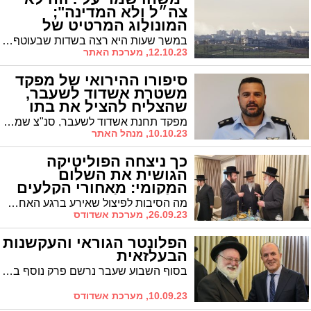
צה״ל ולא המדינה";
המונולוג המרטיט של
הניצולה מאשדוד
במשך שעות היא רצה בשדות שבעוטף בתקווה לישועה שאיחרה לבוא. היא ניסתה קודם לנוס על נפשה, אבל המחבלים הרצחניים היו בכל פינה. רעות טולדנו, ילידת אשדוד, מספרת על הזוועות באותו יום ארור באירוע ליד רעים ומשתפת בתיעוד מאותם רגעים
12.10.23, מערכת האתר
סיפורו ההירואי של מפקד
משטרת אשדוד לשעבר,
שהצליח להציל את בתו
מהתופת
מפקד תחנת אשדוד לשעבר, סנ"צ שמעון פורטל, שמע מבתו נטע כי היא נצורה בביתה שאליו חדרו מחבלים. תוך שהוא מנהל לבדו קרבות עם עשרות המחבלים במקום, חילץ פורטל בנוסף גם ילדים קטנים ("אני לא יודע היכן הם ומה עלה בגורלם") וזוג הורים, עד שהצליח לחבור אל בתו ולחלצה בשלום. לא יאומן
10.10.23, מנהל האתר
כך ניצחה הפוליטיקה
הגושית את השלום
המקומי: מאחורי הקלעים
של הפיצול הדרמטי
מה הסיבות לפיצול שאירע ברגע האחרון ברשימת 'אגודת ישראל'? | 'אשדודס' חושף את מה שהתרחש מאחורי הקלעים, מביא הקולות, את הטענות הקשות, החשיפות הדרמטיות ואת השורה התחתונה עליה מסכימים שני הצדדים | טור פוליטי מס' 4
26.09.23, מערכת אשדודס
הפלונטר הגוראי והעקשנות
הבעלזאית
בסוף השבוע שעבר נרשם פרק נוסף בעלילה המפותלת של הבחירות לראשות העיר אשדוד עם הודעתו הדרמטית של שר השיכון ומולה ההבהרה האגודאית המקומית * עם זאת, בעיר ישנם רבים המשוכנעים שמה שקרה בבחירות הקודמות יתרחש הפעם שוב. האם גם הפעם העקשנות הבעלזאית תפתור את הפלונטר הגוראי? // ניתוח פוליטי, פרק 3
10.09.23, מערכת אשדודס