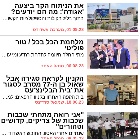
את הניתוח הקר ביצעה
'אגודה': מה הם יודעים?
בתוך בליל הקולות והספקולציות הקשורים לבחירות הקרבות לראשות העיר אשדוד, נראה שאת הניתוח הקר ביותר עשו באגו"י המקומית * מועמד ש"ס הציג תוצאה נהדרת בסקר האחרון אך מעניין יהיה לעקוב האם הסקר הבא יושפע ממכתבו הדרמטי של רבי יקותיאל אבוחצירא ומסשן ביקורי לסרי במחיצת שני חברי המועצת // ניתוח בחירות – טור מס' 2
01.09.23, מערכת אשדודס
מלחמת הכל בכל / טור
פוליטי
מתי החלה היוזמה להדחת רה"ע ומי עומד מאחוריה? | מי יהיה זה שירוויח בסופו של דבר מהפיצול בקול החרדי? | ואיך הפכה בני ברק למגרש הפוליטי של אשדוד? | ניתוח פוליטי מס' 1
06.08.23, מנהל האתר
הקניון לקראת סגירה אבל
שאול בן ה-77 מסרב לסגור
את 'בית הבלינצ'עס
ההונגרי' הוותיק
בית הקפה האחרון בקניון הרפאים: למרות שקניון לב אשדוד אמור להיסגר בעוד כשבועיים, שאול דזאנשווילי בן ה-77 מסרב לעזוב גם ברגע האחרון. הוא עדין ממתין ב'בלינצ׳ס קפה' שהיה מפעל חייו שיבואו לקוחות וכל אחד שמגיע מתקבל בחום ואהבה גדולה
18.06.23, שמואל סרדינס
"אני רואה מתחתי שכבות
שכבות של צדיקים, קדושים
וטהורים"
שנתיים אחרי האסון, החובש האשדודי חיים אליעזר פונפדר, שנקלע ל'דבוקת המוות' במירון לפני שנתיים, חוזר במונולוג מיוחד לרגעי הזוועה * מגזין ל"ג בעומר
08.05.23, מנהל האתר