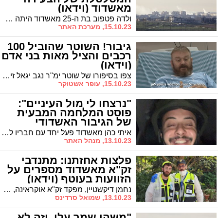
מאשדוד (וידאו)
ולדה פטפוב בת ה-25 מאשדוד היתה עם ארוסה באירוע ההמוני ברעים כשעשרות מחבלים פשטו על המקום וטבחו בכל מי שזז. בפוסט מטלטל שפרסמה בפייסבוק היא מגוללת את מה שקרה שם שלב אחר שלב ומספרת איך אפילו כשהגיעו לאחד הבסיסים הסמוכים – אף אחד לא האמין לטבח שמתרחש לא רחוק משם. 'אשדודס' מביא את הפוסט המלא בשינויים קלים
15.10.23, מערכת האתר
גיבור! השוטר שהוביל 100
רכבים והציל מאות בני אדם
(וידאו)
צפו בסיפורו של שוטר ימ"ר נגב יגאל זינגר, אשר חילץ מבלים רבים מהתופת במסיבה וחזר לנהל קרבות עזים מול המחבלים!
15.10.23, עופר אשטוקר
"נרצחו לי מול העיניים":
פוסט המלחמה המבעית
של הגיבור האשדודי
איתי כהן מאשדוד פעל יחד עם חבריו לטיהור קיבוץ רעים ממחבלים. בפוסט שפרסם בפייסבוק הוא משתף בתחושות בעקבות הלחימה והמחזות המזוויעים שהותירו אחריהם המרצחים
13.10.23, מנהל האתר
פלצות אחזתנו: מתנדבי
זק"א מאשדוד מספרים על
הזוועות בעוטף (וידאו)
נחמן דיקשטיין, מפקד זק"א אוקראינה, הגיע לבקר את משפחתו שבאשדוד לרגל החג, אך הוא לא חשב שיצטרך להישאר כאן לעוד זמן רב ולטפל בכמות בלתי נתפסת של גופות. יחד עם בנו שמואל, עבדו האב והבן כתף אל כתף כדי לטפל בכבוד הנרצחים והנופלים בעוטף עזה. המסע שלהם עבר דרך כל מוקדי הטבח המזוויעים ביותר, החל מהמסיבה ברעים, דרך בארי ועד לכפר עזה. כעת, שמואל הבן משתף אותנו במה שקרה שם ובמחזות האיומים אליהם נחשף: "עבדנו ללא הרף, רצינו שכמה שיותר משפחות ייסגרו מעגל"
13.10.23, שמואל סרדינס
"משהו שמר עלי. וזה לא