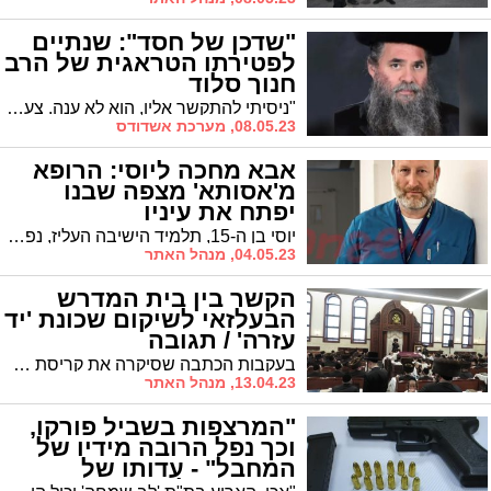
"שדכן של חסד": שנתיים
לפטירתו הטראגית של הרב
חנוך סלוד
"ניסיתי להתקשר אליו, הוא לא ענה. צעקו 'שמע ישראל'. אמרו וידוי. חשבתי שזו הצגה. בבוקר בנו זיהה אותו באבו כביר" * שנתיים לאסון הנורא על הר מירון בו נספה יחד עם מ"ה הטהורים איש חסידות גור ותושב אשדוד, הקדוש הרב חנוך סלוד
08.05.23, מערכת אשדודס
אבא מחכה ליוסי: הרופא
מ'אסותא' מצפה שבנו
יפתח את עיניו
יוסי בן ה-15, תלמיד הישיבה העליז, נפצע באירוע הנוראי במירון לפני שנתיים, ומאז הוא משותק בכל גופו * אביו, ד"ר יחיאל רייט מבית החולים 'אסותא אשדוד', מחכה מאז לרגע שבו יפקח את עיניו והוא יחזור לחייך ולשמוח * עם זאת הוא אומר "על יוסי נגזר שיפצע, ואני מודה לה' שזה קרה במירון, ליד רבי שמעון. זה יכול היה לקרות הרי בכל מקום אחר"
04.05.23, מנהל האתר
הקשר בין בית המדרש
הבעלזאי לשיקום שכונת 'יד
עזרה' / תגובה
בעקבות הכתבה שסיקרה את קריסת שכונת יד עזרה, שולח לנו הרב י' גולדמן סיפור מעניין: מה אמר הרב גרוס בעת שהושלם בית המדרש של בעלזא ברובע ג'
13.04.23, מנהל האתר
"המרצפות בשביל פורקו,
וכך נפל הרובה מידיו של
המחבל" - עדותו של
המאבטח ל'אשדודס'