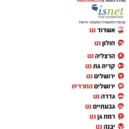
(אלדה נתנאל )
elda@isnet.co.il
קבוצת התקשורת ומקומוני הרשת: