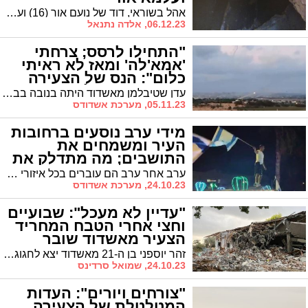
אהל בשוראי, דוד של נועם אור (16) ועלמה אור (13) תושבי קיבוץ בארי ששוחררו אחרי 52 ימים בשבי החמאס, מספר בשמם עדות מצמררת מהשבי
06.12.23, אלדה נתנאל
"התחילו לרסס; צרחתי
'אמא'לה' ומאז לא ראיתי
כלום": הנס של הצעירה
מאשדוד שניצלה מהטבח
עדן שטיבלמן מאשדוד היתה בנובה בבוקר שמחת תורה המדמם. כשהחל הירי המאסיבי והבינה שעשרות מחבלים פשטו על המקום, היא רצה לתפוס מחסה. בפוסט מטלטל שפרסמה בפייסבוק היא מספרת על השתלשלות האירועים ומבקשת: "זה הזמן שלנו להיות חזקים ומאוחדים"
05.11.23, מערכת אשדודס
מידי ערב נוסעים ברחובות
העיר ומשמחים את
התושבים; מה מתדלק את
'שיירת השמחה'? (וידאו)
ערב אחר ערב הם עוברים בכל איזורי העיר כששיירת הרכבים המשמיעה מוזיקה מרקידה את התושבים ומביאה שמחה לבתים. מי הם אלו שדואגים לשמח את העיר בימים אלו?
24.10.23, מערכת אשדודס
"עדיין לא מעכל": שבועיים
וחצי אחרי הטבח המחריד
הצעיר מאשדוד שובר
שתיקה
זהר יוספני בן ה-21 מאשדוד יצא לחגוג את יום ההולדת שלו בנובה עם חברים. 16 יום אחרי המתקפה הרצחנית של מחבלי חמאס הוא משתף לראשונה במה שעבר וכותב: "המחבלים האלה לא ייגרמו לי להפסיק לשמוח".
24.10.23, שמואל סרדינס
"צורחים ויורים": העדות
המטלטלת של הצעירה