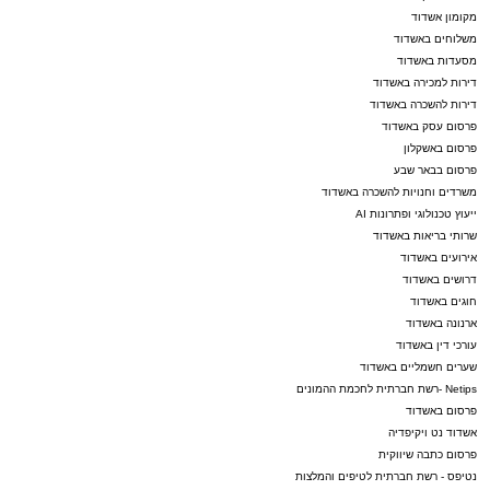
מקומון אשדוד
משלוחים באשדוד
מסעדות באשדוד
דירות למכירה באשדוד
דירות להשכרה באשדוד
פרסום עסק באשדוד
פרסום באשקלון
פרסום בבאר שבע
משרדים וחנויות להשכרה באשדוד
ייעוץ טכנולוגי ופתרונות AI
שרותי בריאות באשדוד
אירועים באשדוד
דרושים באשדוד
חוגים באשדוד
ארנונה באשדוד
עורכי דין באשדוד
שערים חשמליים באשדוד
Netips -רשת חברתית לחכמת ההמונים
פרסום באשדוד
אשדוד נט ויקיפדיה
פרסום כתבה שיווקית
נטיפס - רשת חברתית לטיפים והמלצות