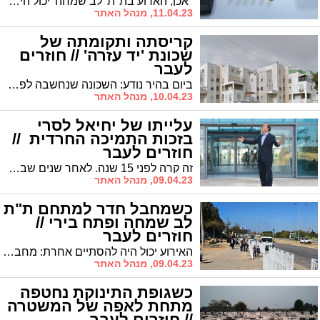
"אכן, הארוע בת"ת 'לב שמחה' יכול היה להסתיים אחרת לחלוטין", כותב לנו בעקבות הפרסום, מי שהיה אז המאבטח בת"ת, אילן טלקר, שמספר כי "יממה קודם לכן פורקו המרצפות בשביל, וכך נפל לו הנשק תוך כדי ריצה" * מרתק
11.04.23, מנהל האתר
קריסתה ותקומתה של
שכונת 'יד עזרה' // חוזרים
לעבר
ביום בהיר נודע: השכונה שנחשבה לפסגת ההתיישבות החרדית בעיר – קרסה, והרוכשים המבוהלים הסתערו על השלדים ופרצו אל הדירות * אך הסוף דווקא היה טוב // "חוזרים לעבר", פרוייקט מיוחד לחוה"מ פסח תשפ"ג * פרק 4
10.04.23, מנהל האתר
עלייתו של יחיאל לסרי
בזכות התמיכה החרדית //
חוזרים לעבר
זה קרה לפני 15 שנה. לאחר שנים שבהן שלט בעיר אינג' צבי צילקר ז"ל, ראש העיר לסרי הדיח את ראש העיר הוותיק וכבש את מקומו * הדבר התרחש בזכות תמיכתו של הציבור החרדי, ומאז לסרי והחרדים צועדים יד ביד // "חוזרים לעבר", פרויקט מיוחד לחוהמ"פ תשפ"ג – פרק 3
09.04.23, מנהל האתר
כשמחבל חדר למתחם ת"ת
לב שמחה ופתח בירי //
חוזרים לעבר
האירוע יכול היה להסתיים אחרת: מחבל חמוש חדר לשמחת בר מצווה שנערכה באולם 'נרקיס' שבת"ת 'לב שמחה' ברובע ג' * המחבל החל לירות לכל עבר אך רק בנס מעצור בנשק מנע ממנו מלבצע טבח המוני // פרויקט מיוחד לרגל חוהמ"פ תשפ"ג – פרק 2
09.04.23, מנהל האתר
כשגופת התינוקת נחטפה
מתחת לאפה של המשטרה
// חוזרים לעבר