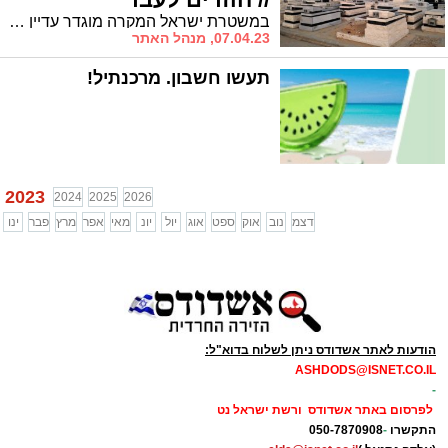
במשטרת ישראל המקרה מוגדר עדיין כ'תעלומה' אך הוא הסעיר את הפיקוד הבכיר במשך שנים, כשמפקד התחנה אף סיים בעקבות המקרה את תפקודו בעיר * חוזרים אל העבר // פרשיות אשדודיות – פרוייקט מיוחד לימי חול המועד פסח
07.04.23, מנהל האתר
תעשו חשבון. מרכנתיל!
2023
2024
2025
2026
דצמ
נוב
אוק
ספט
אוג
יול
יונ
מאי
אפר
מרץ
פבר
ינו
הודעות לאתר אשדודס ניתן לשלוח בדוא"ל:
ASHDODS@ISNET.CO.IL
-
לפרסום באתר אשדודס ורשת ישראל נט
התקשרו
-
050-7870908