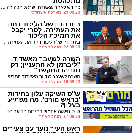
מתלהטת
כחודש לאחר שאגודת ישראל הבהירה כי היא תומכת כגוש אחד בראש העיר ד"ר יחיאל לסרי ותגובתו הדרמטית של אריה דרעי בדמות הצבת מועמד מטעם ש"ס בבני ברק, כעת מתברר כי ב'דגל התורה' בוחנים ברצינות את אפשרות הטלת הווטו על מועמד 'אגודה' בבני ברק חנוך זייברט
23.08.23, מערכת אשדודס
בית הדין של הליכוד דחה
את העתירה: לסרי יקבל
את תמיכת הליכוד
בית הדין של הליכוד דחה את העתירה שהגיש יעקב שטרית וקבע כי לסרי ומפלגתו יקבלו את תמיכת מפלגת השלטון. מה המשמעות פרט למימון בסכום של מיליוני שקלים?
22.08.23, מנהל האתר
השרה לשעבר מאשדוד:
"ליברמן לא התעניין; רק
נתניהו התקשר"
השרה לשעבר לנדוור מאשדוד התראיינה ל'מעריב' שם סיפרה כי רה"מ היה היחיד שהתקשר להתעניין בשלומה לאחר שעברה ניתוח להסרת גידול. ומה דעתה על הרפורמה?
19.08.23, מנהל האתר
ש"ס השיקה עלון בחירות
'בראש מורם'. מה מפתיע
בעלון?
ש"ס חילקה אתמול בתיבות הדואר בכל רחבי העיר את עלוני 'בראש מורם' כשהעילון נחשב ליריית הפתיחה של מטה ש"ס. בעלון מתראיינות דמויות מפתיעות, אך גם אמסלם מפתיע בכך שאינו תוקף חזיתית את לסרי
17.08.23, מנהל האתר
ראש העיר נועד עם צעירים