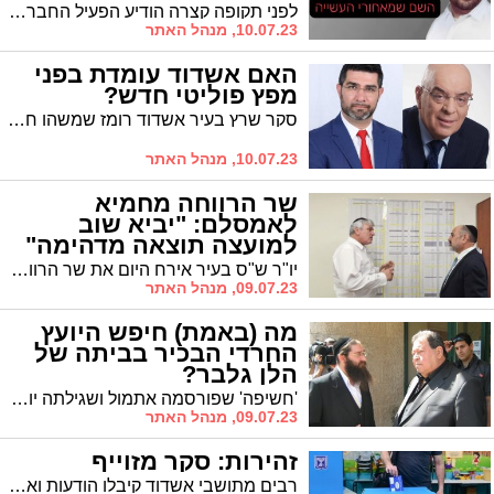
לפני תקופה קצרה הודיע הפעיל החברתי אלעד גוזל על תוכניתו לרוץ בבחירות הקרובות למועצת העיר. היום הוא מפרסם את התפילה המיוחדת שנשא לפני צאתו למה שהוא רואה כשליחותו
10.07.23, מנהל האתר
האם אשדוד עומדת בפני
מפץ פוליטי חדש?
סקר שרץ בעיר אשדוד רומז שמשהו חריף מאוד מתבשל בסיר הפוליטי והוא עשוי ליצור תפנית משמעותית במירוץ לראשות העיר. הילכו נכט וכצנלסון יחדיו?
10.07.23, מנהל האתר
שר הרווחה מחמיא
לאמסלם: "יביא שוב
למועצה תוצאה מדהימה"
יו"ר ש"ס בעיר אירח היום את שר הרווחה הרב יעקב מרגי. מרגי: "גם הפעם יביא בע"ה אמסלם למועצת העיר תוצאה שתדהים את כולם"
09.07.23, מנהל האתר
מה (באמת) חיפש היועץ
החרדי הבכיר בביתה של
הלן גלבר?
'חשיפה' שפורסמה אתמול ושגילתה יועץ חרדי בכיר מתחת לביתה של המועמדת לראשות העיר הלן גלבר גרמה לסערה זוטא. אך לאחר מכן, כשהתברר מי צילם, הסערה הפכה למבוכה * כל הפרטים
09.07.23, מנהל האתר
זהירות: סקר מזוייף
רבים מתושבי אשדוד קיבלו הודעות ואצאפ על תוצאות סקר של מנו גבע שיצא לכאורה בימים אלו באשדוד - מבירור של אתר אשדוד נט מול מנו גבע מסתבר שהם מכחישים מכל וכל את תוצאות הסקר - " הטעיה מסוג זה פוגעת קשות במכון המחקר ובשמו הטוב והמקצועי של מנו גבע...ינקטו נגד אותו מפרסם כל האמצעים המשפטיים "