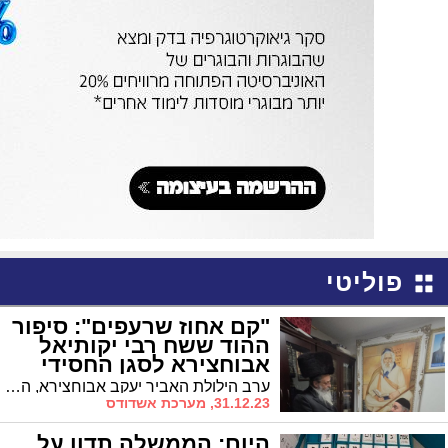
פוליטי
"קם אחוז שרעפים": סיפור
ההוד ששח רבי יקותיאל
אבוחצירא לסגן החסידי
ערב הילולת האביר יעקב אבוחצירא, הגיע סגר"ע אשדוד הרב יחיאל וינגרטן לבית האדמו"ר רבי יקותיאל אבוחצירא ושמע מפיו מעשה נורא על תפילת סביו להצלת ארץ ישראל מהנאצים, כשהאדמו"ר מוסיף: "בזכותו יבטלו גם עתה כל הגזירות"
31.12.23, מערכת אשדודס
היום: הממשלה תדון על