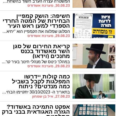
המשטרה עצרה הערב חשוד בהשחתת שלטים של ש"ס עם דמותו של הגר"ע יוסף זי"ע
30.08.23, מערכת אשדודס
חשיפה: הושק קמפיין
הבחירות של המטה החרדי
הספרדי למען ראש העיר
ד"ר לסרי
הסלוגן שמלווה את הקמפיין הוא "יחיאל לסרי – זו מסורת!", כאשר בכך מודגשת מסורת העשייה המוצלחת בהנהגת העיר, התמיכה של ראש העיר בכיבוד המסורת ובסיוע למוסדות התורה והחינוך, זאת לצד התמיכה המיתולוגית כמסורת רבת שנים מצד גדולי התורה הספרדים זצ"ל ושיבדלחט"א במועמדותו
29.08.23, מערכת אשדודס
קריאת החירום של סגן
השר מאשדוד בכנס
מחנכים (וידאו)
במהלך כינוס של מנהלי חינוך בעיר קרא סגן השר מאשדוד הרב יעקב טסלר להתגייס למען הצלחתו של ראש העיר ד"ר יחיאל לסרי בבחירות הקרובות "כדי שהציבור החרדי ומוסדות החינוך ימשיכו להתפתח", כלשונו
29.08.23, מערכת אשדודס
כמה קולות יידרשו
המפלגות לקבל בשביל
כמה מנדטים? ניתוח
מעמיק לחובבי הז'אנר
בתאריך ה- 30/10/2023 יתקיימו הבחירות לראשות העיר ולמועצת העיר אשדוד. עורך אתר 'אשדוד נט' אייל בן שמחון מנסה לנתח את כמות הקולות, כיצד יתחלקו וכמה קולות צריכות הרשימות לקבל בשביל מספר המנדטים להם הן מייחלות
27.08.23, איל בן שמחון
אפקט התמיכה באשדוד?
הגזרה האגודאית בבני ברק