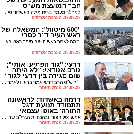
ההתבטאות המעניינת של
חבר המועצת מש"ס
במהלך מעמד ברית מילה באשדוד סיפר הגר"מ אבוחצירא לחבר מועצת חכמי התורה של ש"ס הגר"ש מחפוד כי בבחירות האחרונות הורה להצביע עבור ראש העיר ד"ר לסרי. לדברי מקורב לראש העיר שנכח במקום, הגר"ש הפטיר בענוותנותו: "ברוך שכיוונתי לדעת גדולים; כבר גיליתי את דעתי"
19.09.23, מערכת אשדודס
"600 מיטות": המשאלה של
ראש העיר ד"ר לסרי
יממה לאחר ראש השנה סיפר ראש העיר ד״ר יחיאל לסרי כי המטרה שהציב לעצמו לשנה הקרובה היא להוביל להגדלת מספר המיטות בבית החולים 'אסותא' -אשדוד מ-300 ל-600.
18.09.23, מערכת אשדודס
דרעי: "גור הפתיעו אותי";
גורם אגודאי: "לא היתה
שום סגירה בין דרעי לגור"
יו"ר ש"ס הרב דרעי אמר בראיון לאתר 'כיכר השבת' כי הופתע מההסכם שנחתם עם לסרי. "סיכמנו בתקיעת כף" * בשיחה עם 'אשדודס' גורם אגודאי מקומי הגיב בחריפות לדברים: "היה שיח. לא היתה שום סגירה. דרעי משחק את תפקיד 'הקוזק הנגזל'. אף אחד לא קונה את זה"
14.09.23, מנהל האתר
דרמה באשדוד: לראשונה
תתמודד תנועת 'דגל
התורה' באופן עצמאי
אמש נפל הפור, ובהנחיית הגרי"ב שרייבר שליט"א תרוץ תנועת 'דגל התורה' באופן עצמאי בעיר. נציגה למועצה יהיה ר' עמנואל כהן ארזי. בכל הנוגע לתמיכה לראשות העיר כבר הודיעה זה מכבר קהילת הגרי"ב שרייבר כי תתמוך בראש העיר ד"ר לסרי.
13.09.23, מנהל האתר