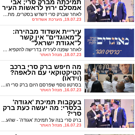
תמיכתה מברק סרי; אבי
אמסלם ירוץ לראשות העיר
לאחר שברק סרי דשדש בסקרים, מתרחשת הערב הדרמה: ש"ס הסירה את תמיכתה ממנו וצפויה להריץ את ממ"ק ראש העיר אבי אמסלם לראשות העיר. מה המטרה ומה ההשלכות? * הניתוח המלא - בפנים
19.07.23, מערכת אשדודס
עיריית אשדוד מבהירה:
ל"מאוגדים" אין קשר
ל"אגודת ישראל"
לאחר שפנה לעיריה בדרישה להקפיא את פעילות 'מאוגדים' בטענה לשוחד בחירות, משיבה העיריה לעו"ד שמעון שמואלי מ'חוקתי': "ל'מאוגדים' אין זיקה לשם 'אגודת ישראל'" * וגם לאות ג' המודגשת אין משמעות. "כמו המקף שבין המ' וה-א'"
18.07.23, מנהל האתר
מה חיפש ברק סרי ברכב
הטיקטוקאי עם הלאפה?
(וידאו)
בסרטון נוסף שפרסם היום ברק סרי הוא מציף שוב בעיה שאיננה מטרידה במיוחד את תושבי העיר, מה שכן כישורי המשחק שלו יצירתיים במיוחד
16.07.23, מנהל האתר
בעקבות תמיכת 'אגודה'
בלסרי: מה יעשה כעת ברק
סרי?
ברק סרי בנה על תמיכת 'אגודה' - שהעניקה תמיכתה לראש העיר לסרי. כעת חושש סרי לאבד גם את תמיכתה הצפויה של ש"ס. מה יהיו צעדיו הבאים? האם יפרוש מהמרוץ?
16.07.23, מנהל האתר