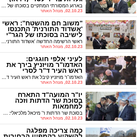
בארוע המסורתי המתקיים בסוכתו של האדמו"ר רבי יקותיאל אבוחצירא שליט"א הרעיף האדמו"ר ברכות על ראשו שלראש העיר, ד"ר לסרי. "ברכת אבותינו מלווה אותו"
02.10.23, מנהל האתר
"משוב חם מהשטח": ראשי
'אשדוד התורנית' התכנסו
לישיבה בסוכתו של הגר"י
צוקר
ראשי הרשימה החדשה 'אשדוד התורנית' התכנסו לישיבת עבודה חגיגית. "מקבלים משוב חם מהשטח. מקווים שיתורגם להצבעה מאסיבית"
02.10.23, מנהל האתר
לעיני אלפי חוגגים:
האדמו"ר מויזניץ בירך את
ראש העיר ד"ר לסרי
האדמו"ר מויזניץ קיבל את ראש העיר ד"ר לסרי ובירכו לעיני האלפים שצהלו בשמחת בית השואבה שהתקיימה אמש בקריית ויזניץ בבני ברק
02.10.23, מנהל האתר
יו"ר המועה"ד התארח
בסוכת שר הדתות וזכה
למחמאות
בסוכת שר הדתות ר' מיכאל מלכיאלי: הרב עובדיה דהן יו"ר המועצה הדתית לצידם של רבנים וראשי מועצות דתיות
02.10.23, מנהל האתר
כמה צריכה מפלגה
להשקיע בקמפיין הבחירות