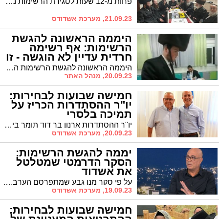
פחות מ-12 שעות לסגירת הרשימות נרשמת דרמה של ממש בתוככי סיעת אגודת ישראל המאיימת להתפצל כשבעלזא, דגל התורה ושלומי אמונים ירוצו בנפרד * הדרישה המופנית כלפי הנהגת אגודת ישראל: להעניק את המקום הרביעי 'על מלא' לנציג שלומי אמונים יהושע טננהויז
21.09.23, מערכת אשדודס
היממה הראשונה להגשת
הרשימות: אף רשימה
חרדית עדיין לא הוגשה - זו
הסיבה
היממה הראשונה להגשת הרשימות הסתיימה כשאף רשימה חרדית לא הגישה רשימתה לוועדת הבחירות. הסיבה: מאבקי כוחות של הרגע האחרון
20.09.23, מנהל האתר
חמישה שבועות לבחירות:
יו"ר ההסתדרות הכריז על
תמיכה בלסרי
יו"ר ההסתדרות ארנון בר דוד תומך ביחיאל לסרי לראשות העיר: "מנהיג עם חזון שהפך את אשדוד לעיר לתפארת"
20.09.23, מערכת אשדודס
יממה להגשת הרשימות:
הסקר הדרמטי שמטלטל
את אשדוד
על פי סקר מנו גבע שמתפרסם הערב, ראש העיר ד"ר יחיאל לסרי שומר על יציבות במקום הראשון, הלן גלבר ממשיכה להפתיע כשמתייצבת במקום השני. ברק סרי מדשדש במקום הרביעי ואבי אמסלם שיורד למקום החמישי
19.09.23, מערכת אשדודס
חמישה שבועות לבחירות: