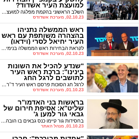
למועצת העיר אשדוד?
ניתוח פוליטי מרתק
השלב הראשוני בהקמת מפלגה למועצת העיר עוסק בבדיקת העלויות. בשורות הבאות ננתח מהי עלות קמפיין בחירות באשדוד, מהיכן הכסף ומהם הסעיפים שחובה לקחת בחשבון בקמפיין בחירות. כל הפרטים
02.10.23, מערכת אשדודס
ראש הממשלה נתניהו
בהצהרה משותפת עם ראש
העיר יחיאל לסרי (וידאו)
לקראת הבחירות ראש הממשלה בנימין נתניהו פרסם הצהרת תמיכה משותפת יחד עם ראש העיר ד"ר לסרי. צפו
02.10.23, מערכת אשדודס
"שנדע להכיל את השונות
בינינו": ברכת ראש העיר
לתושבים לרגל החג
לרגל חג הסוכות פרסם ראש העיר ד"ר לסרי את ברכתו לתושבי העיר בה הדגיש את השונות וגיוון האוכלוסיה המאפיינים את אשדוד ואמר: "השונות היא מקור הייחודיות שלנו כעם"
01.10.23, מערכת אשדודס
בראשות בני האדמו"ר
שליט"א: אסיפת חירום של
גבאי גור למען ג'
בחסידות גור קיימו כנס גבאים בו הובהר צו השעה: לפעול למען אגודת ישראל. "נוכיח שכוחה של אגו"י לא יפגע"
01.10.23, מנהל האתר
"אחדות מבורכת": חברי