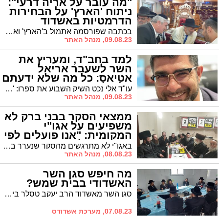
"מה עובר על אריה דרעי":
ניתוח 'הארץ' על הבחירות
הדרמטיות באשדוד
בכתבה שפורסמה אתמול ב'הארץ' ואשר מנתחת את המתרחש בערים החרדיות, ניתנת הצצה למתרחש באשדוד ונכתב כי למה שקורה בעיר יהיו השלכות על ערים אחרות, בעיקר בני ברק * דברים מפי כתבם
09.08.23, מנהל האתר
למד בחב"ד, ומעריץ את
השר לשעבר אריאל
אטיאס: כל מה שלא ידעתם
על אלי נכט
עו"ד אלי נכט השיק השבוע את ספרו: 'חזונכט'. בפרק הראשון הוא מגולל את הסיבות שהניעו אותו להיכנס לפוליטיקה, אך בה בעת מטיח רפש בכצנלסון, ועל הדרך מספר כי למד בחב"ד והיה עוזרו של שר התקשורת בעבר אריאל אטיאס ש"היה שר התקשורת המוצלח ביותר בלי טלוויזיה בבית". הנה הפרק הראשון
09.08.23, מנהל האתר
ממצאי הסקר בבני ברק לא
משפיעים על אגו"י
המקומית: "אנו פועלים לפי
מה שטוב לעיר"
באגו"י לא מתרגשים מהסקר שנערך בבני ברק, על אף שמדובר בממצאים מפתיעים. "קיבלנו את ההחלטה לפי מה שטוב לאשדוד", אומר לנו גורם בכיר באגו"י. "ואנו פועלים לפי מה שטוב לעיר"
08.08.23, מנהל האתר
מה חיפש סגן השר
האשדודי בבית שמש?
סגן השר מאשדוד הרב יעקב טסלר ביקר היום בבית שמש ונועד עם מנהלי המוסדות המקומיים וראשי הקהילות של חסידות ויזניץ בעיר לקראת הבחירות המוניציפאליות בעיר
07.08.23, מערכת אשדודס