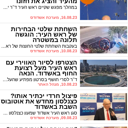
מהעיר והציג את חזונו
במהלך מפגש שקיים ראש העיר ד"ר יחיאל לסרי וממלא מקומו עו"ד גבי כנפו יחד עם צעירים מאשדוד עלו הנושאים הבוערים על השולחן וגם ניתנו תשובות ברורות בנושאים המרכזיים החשובים לצעירי העיר
16.08.23, מערכת אשדודס
השחתת שלטי הבחירות
של ראש העיר: הוגשה
תלונה במשטרה
בעקבות השחתת שלטי החוצות של ראש העיר ד"ר לסרי הוגשה תלונה ראשונה במשטרה * לסרי: "מבצע אלים ומתוכנן לפרטי פרטים שנועד להשחית את העיר אשדוד"
10.08.23, מערכת אשדודס
הצטרפו לסיור האווירי עם
ראש העיר מעל רצועת
החוף באשדוד. הנאה
מובטחת! (וידאו)
ד"ר לסרי חושף בסרטון מפתיע שהעלה אמש על רצועת החוף את פרויקט האגם במרינה שיפתח בעוד מספר שבועות, את השדרוג של חוף הקשתות, את הפארק האקולוגי, את הצבעים של אשדוד מהאוויר ועוד. צילומים יפים שווה צפייה
10.08.23, מנהל האתר
פיצול חרדי יכתיר אותו?
כצנלסון מחדש את אוטובוס
השבת באשדוד
סגן ראש העיר אשדוד שמעון כצנלסון פעל לחידוש 'אוטובוס השבת' ברחבי העיר * כצנלסון: "העשייה שלי היא למען הציבור בעיר" * גורמים חרדיים חזרו והדגישו את ההרס הגלום בפיצול הקול החרדי בבחירות לראשות העיר: "אם חיפשנו דוגמאות - הנה הקדימון"
09.08.23, מערכת אשדודס