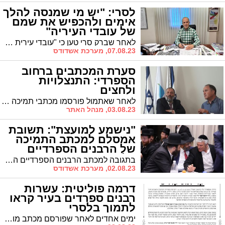
לסרי: "יש מי שמנסה להלך
אימים ולהכפיש את שמם
של עובדי העיריה"
לאחר שברק סרי טען כי "עובדי עירית אשדוד מאוימים" הדף ראש העיר ד"ר לסרי את טענותיו ותיאר את השינוי שחולל בקרב העשיה הציבורית במסדרונות העיריה עם כניסתו ללשכת ראש העיר
07.08.23, מערכת אשדודס
סערת המכתבים ברחוב
הספרדי: התנצלויות
ולחצים
לאחר שאתמול פורסמו מכתבי תמיכה בלסרי ולאחר מכן, בתגובה, פורסם מכתב תמיכה בר' אבי אמסלם, הסאגה נמשכת: שניים מהרבנים חזרו בהם ומנגד מקורבי לסרי טוענים שיש באמתחתם הקלטות של רבנים ממכתב אמסלם הטוענים ששמם שורבב ללא תיאום
03.08.23, מנהל האתר
"נישמע למועצת": תשובת
אמסלם למכתב התמיכה
של הרבנים הספרדיים
בלסרי
בתגובה למכתב הרבנים הספרדיים המקומיים שהודיעו על תמיכה בראש העיר ד"ר לסרי, שולף יו"ר ש"ס ר' אבי אמסלם מכתב מלפני חודשיים עליהם חתומים רבנים מקומיים אחרים המבהירים כי יישמעו להחלטת מועצת חכמי התורה.
02.08.23, מערכת אשדודס
דרמה פוליטית: עשרות
רבנים ספרדים בעיר קראו
לתמוך בלסרי
ימים אחדים לאחר שפורסם מכתב מועצת חכמי התורה של ש"ס בעד תמיכה ביו"ר ש"ס המקומי אבי אמסלם לראשות העיר, מתפרסם היום מכתב החתום בידי עשרות רבנים ספרדיים מקומיים הקוראים להצביע לראש העיר ד"ר לסרי * עוד חושף 'אשדודס': בקרוב יפורסמו חתימותיהם של שניים מחברי מועצת חכמי התורה של ש"ס התומכים בד"ר לסרי