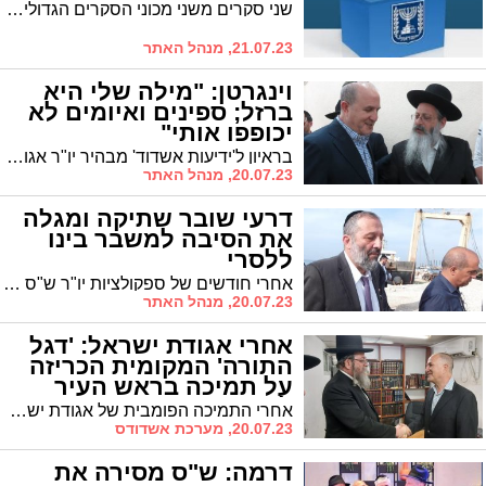
שני סקרים משני מכוני הסקרים הגדולים בישראל, הגיעו השבוע לידי אתר 'אשדוד נט' - של מכון סמית והשני של מנו גבע. מה ניתן ללמוד מהם?
21.07.23, מנהל האתר
וינגרטן: "מילה שלי היא
ברזל; ספינים ואיומים לא
יכופפו אותי"
בראיון ל'ידיעות אשדוד' מבהיר יו"ר אגו"י, הרב יחיאל וינגרטן, כי הוא אינו נסוג בו מהתמיכה בלסרי זאת למרות ריצתו של אמסלם. "מילה שלי היא ברזל"
20.07.23, מנהל האתר
דרעי שובר שתיקה ומגלה
את הסיבה למשבר בינו
ללסרי
אחרי חודשים של ספקולציות יו"ר ש"ס הרב דרעי שובר שתיקה ומבהיר כי בניגוד לשמועות הוא זה שעומד מאחורי הסיבה לאי התמיכה הש"סית ברה"ע ד"ר לסרי ומסביר כי מקורה ב"אכזבה שאחרי הבחירות הקודמות". עם זאת דרעי עדיין לא שורף את הגשרים * ניתוח פוליטי
20.07.23, מנהל האתר
אחרי אגודת ישראל: 'דגל
התורה' המקומית הכריזה
על תמיכה בראש העיר
לסרי
אחרי התמיכה הפומבית של אגודת ישראל, גם ב'דגל התורה' המקומית החליטו לתמוך בראש העיר ד"ר יחיאל לסרי לראשות העיר
20.07.23, מערכת אשדודס
דרמה: ש"ס מסירה את