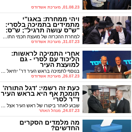
01.08.23, מערכת אשדודס
ויהי ממחרת: באגו"י
מתמידים בתמיכה בלסרי:
"ש"ס עושה תרגיל"; ש"ס:
"אמסלם ירוץ עד הסוף"
למחרת ההכרזה של מועצת חכמי התורה על כך שש"ס תומכת בר' אבי אמסלם לראשות העיר, נראה שבאגו"י לא מיישרים קו ושם מצהירים כי התמיכה ברה"ע "אינה ניתנת לשינוי". ואילו בש"ס אומרים כי "אבי ירוץ עד הסוף"
31.07.23, מערכת אשדודס
אחרי התמיכה לראשות:
הליכוד עם לסרי - גם
למועצת העיר
בנוסף לתמיכה בראש העיר דר׳ יחיאל לסרי בהתמודדות לראשות העיר, הליכוד מודיע רשמית: תומכים גם בסיעתו של לסרי למועצת העיר, סיעת ״אשדוד בתנופה״ * המשמעות הישירה היא שהליכוד יתקצב גם את "אשדוד בתנופה", ולמעשה מביע תמיכה מלאה בלסרי לראשות ולמועצת בעיר העיר
26.07.23, מערכת אשדודס
כעת זה רשמי: 'דגל התורה'
תומכת אף היא בראש העיר
ד"ר לסרי
שבוע לאחר ביקורו של ראש העיר אצל מנהיג הקהילה הליטאית בעיר, הגרי"ב שרייבר שליט"א, ומנהיג 'דגל התורה' בעיר יוצא במכתב רשמי שבו הוא מביע תמיכה בראש העיר: "שיזכה להמשיך ולהנהיג את עירנו"
24.07.23, מנהל האתר
מה מלמדים הסקרים
החדשים?