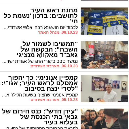
מתנת ראש העיר
לתושבים: ברכון 'נשמת כל
חי'
לכבוד יום הושענא רבה: אלפי אשדודים התפללו בבתי הכנסת בעיר עם סיום תפילת מוסף בברכון המפואר של סדר "נשמת כל חי" לאחר חביטת הערבות עם ברכתו של ראש העיר ד"ר יחיאל לסרי
06.10.23, מנהל האתר
"תמשיכו לשמור על
השבת": הבקשה של
גאב"ד מאקווא מנציגי
אגודת ישראל
נמשך סבב ביקורי החג של אגודת ישראל אצל אדמור"י ורבני העיר, כשהיום (ה') עלו הנציגים לאדמו"ר ממעליץ, האדמו"ר משאץ ולגאב"ד מאקווא אשדוד
06.10.23, מערכת אשדודס
קמפיין אנונימי: כך יהפוך
אמסלם לראש העיר; אגו"י:
"לסרי ינצח בסיבוב
הראשון"
קמפיין אנונימי שהציף בשעות הלילה את העיר טען כי אילו יעביר הציבור החרדי את תמיכתו מלסרי לאמסלם הוא יוכל לנצח. אגו"י: "קמפיין מופרך ושקרי"
05.10.23, מערכת אשדודס
"עידן חדש": כנס חירום של
גבאי בתי הכנסת של
בעלזא בעיר
לקראת הבחירות המקומיות ועל רקע הריצה המאוחדת של פלגי אגודת ישראל ודגל התורה באשדוד במסגרת 'אשדוד התורנית', התכנסו גבאי בתי הכנסת של בעלזא בעיר במטרה לשנס מותניים לקראת המערכה הגדולה