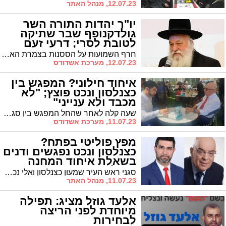
12.07.23, מנהל האתר
יו"ר יהדות התורה השר
גולדקנופף שבר שתיקה
לטובת לסרי; דרעי זעם
ויריץ מועמד בבני ברק
חרף השמועות על הססנות בצמרת הארצית של חסידות גור, יו"ר יהדות התורה והגורם הרשמי מטעם אגודת ישראל השר גולדקנופף הבהיר הבוקר כי מתנהל מו"מ מואץ לקראת הכרזה רשמית על תמיכה בד"ר לסרי לראשות העיר. בתגובה: יו"ר ש"ס דרעי לא נותר חייב וצפוי להכריז על ח"כ בוסו כמועמדה של ש"ס לראשות בני ברק
12.07.23, מערכת אשדודס
איחוד חילוני? המפגש בין
כצנלסון ונכט פוצץ; "לא
מכבד ולא ענייני"
שעה קלה לאחר שהחל המפגש בין סגני ראש העיר כצנלסון ונכט בניסיון לבחון איחוד במחנה החילוני - הוא פוצץ לאחר שנכט התעקש להעבירו בשידור חי * כצנלסון: "לא מכבד ולא ענייני"
11.07.23, מערכת אשדודס
מפץ פוליטי בפתח?
כצנלסון ונכט נפגשים ודנים
בשאלת איחוד המחנה
החילוני
סגני ראש העיר שמעון כצנלסון ואלי נכט נפגשים בשעה זו כדי לבחון את שאלת איחוד המחנה החילוני. האם אלי לחמני יצטרף למהלך? וכיצד פיצול הכוחות במחנה החרדי משחק לידי ההנהגה החילונית?
11.07.23, מנהל האתר
אלעד גוזל מציג: תפילה
מיוחדת לפני הריצה
לבחירות