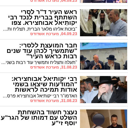
04.09.23, מערכת אשדודס
ראש העיר ד"ר לסרי
השתתף בברית לנכד רבי
יקותיאל אבוחצירא. צפו
בגלריה
"בזכות אליהו מלאך הברית, תצליח ותעלה מעלה מעלה" – כך בירך האדמו"ר הרה"צ רבי יקותיאל אבוחצירא את ראש העיר ד"ר יחיאל לסרי בשמחת ברית המילה אצל חתנו האדמו"ר רבי שמואל שמעון טולידאנו
04.09.23, מערכת אשדודס
חבר המועצת ללסרי:
"שתמשיך לכהן עוד שנים
רבות כראש העיר"
"תעלה ותצליח ותמשיך עוד רבות בשנים לכהן כראש העיר" - במילים אלו בירך בחביבות מיוחדת מרן הגר"ש מחפוד חבר מועצת חכמי התורה את ראש העיר אשדוד ד"ר יחיאל לסרי בשמחת בר המצוה לנינו
31.08.23, מערכת אשדודס
רבי יקותיאל אבוחצירא:
"המודעות שיצאו בשמי
אודות תמיכה לראשות
העיר - שקריות"
האדמו"ר רבי יקותיאל אבוחצירא פרסם היום הבהרה לפיה המודעות שפורסמו בשמו על תמיכתו ביו"ר ש"ס בעיר, אבי אמסלם - הינן שקריות. אמסלם בתגובה: "מעולם לא טענתי שתמך בי"
31.08.23, מערכת אשדודס
נעצר חשוד בהשחתת
השלט עם דמותו של הגר"ע
יוסף זי"ע