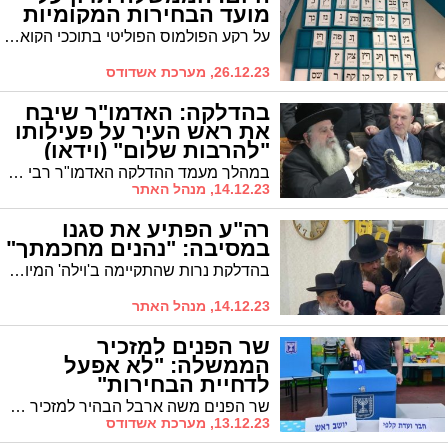
מועד הבחירות המקומיות
על רקע הפולמוס הפוליטי בתוככי הקואליציה, הממשלה צפויה היום לדון בשאלת מועד הבחירות ברשויות המקומיות. הדיון הלילי שהתקיים בלשכת ראש הממשלה הסתיים ללא מסקנות
26.12.23, מערכת אשדודס
בהדלקה: האדמו"ר שיבח
את ראש העיר על פעילותו
"להרבות שלום" (וידאו)
במהלך מעמד ההדלקה האדמו"ר רבי רפאל אבוחצירא שיבח את ראש העיר ד"ר יחיאל לסרי שנכח לצידו: "פועל להרבות שלום בין התושבים"
14.12.23, מנהל האתר
רה"ע הפתיע את סגנו
במסיבה: "נהנים מחכמתך"
בהדלקת נרות שהתקיימה ב'וילה' המיועדת ליתומי חסידות גור, הפתיע ראש העיר בבואו והוא החמיא לסגנו
14.12.23, מנהל האתר
שר הפנים למזכיר
הממשלה: "לא אפעל
לדחיית הבחירות"
שר הפנים משה ארבל הבהיר למזכיר הממשלה יוסי פוקס כי ״קיימת התנגדות מובהקת בקואליציה ובמחנה הממלכתי לדחיית הבחירות. אין לדחייה זו היתכנות. בנסיבות אלו מצאתי כאמור שלא לפעול לדחייתן"
13.12.23, מערכת אשדודס