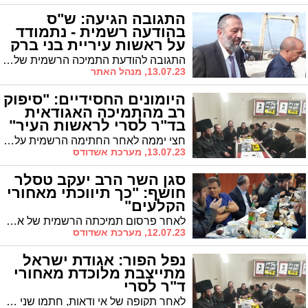
התגובה הגיעה: ש"ס
בהודעה רשמית - נתמודד
על ראשות עיריית בני ברק
התגובה להודעת התמיכה הרשמית של אגו"י בלסרי הגיעה במהירות האור: עם הפרסום הרשמי בבטאוני אגו"י מודיעה ש"ס והפעם רשמית - מריצים מועמד לראשות העיר בני ברק * מה המשמעות?
13.07.23, מנהל האתר
היומונים החסידיים: "סיפוק
רב מהתמיכה האגודאית
בד"ר לסרי לראשות העיר"
חצי יממה לאחר החתימה הרשמית על תמיכה בראש העיר ד"ר יחיאל לסרי, מדווחים הבוקר ביומונים החסידיים, 'המבשר' ו'המודיע', על החתימה ומביעים קורת רוח על המהלך
13.07.23, מערכת אשדודס
סגן השר הרב יעקב טסלר
חושף: "כך תיווכתי מאחורי
הקלעים"
לאחר פרסום תמיכתה הרשמית של אגודת ישראל הארצית בראש העיר ד"ר לסרי, חושף סגן השר הרב יעקב טסלר: לאורך החודשים האחרונים הוא משך בחוטים עד לתמיכה הסופית
12.07.23, מערכת אשדודס
נפל הפור: אגודת ישראל
מתייצבת מלוכדת מאחורי
ד"ר לסרי
לאחר תקופה של אי ודאות, חתמו שני השרים הבכירים של אגו"י, הרב יצחק גולדקנופף והרב מאיר פרוש, על מכתב תמיכה בראש העיר ד"ר לסרי. השאלה הגדולה: מה תעשה כעת ש"ס?