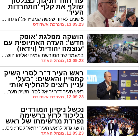
עוד חוזר הניגון: כצנלסון
שולף את קלף 'התחרדות
העיר'
5 שנים לאחר שעשה קמפיין על 'התחרדות העיר' במהלכה תקף את הנציגות החרדית המקומית והאשימה ברצון לשנות את צביונה של העיר, שולף שמעון כצלנסון בדרך להתמודדות על ראשות העיר את קלף 'ההתחרדות' בשנית: "אני נגד התחרדות; אני בעד עיר פתוחה בשבת"
13.09.23, מערכת אשדודס
הושקה מפלגת 'אופק
חדש': העדה האתיופית עם
'עוצמה יהודית' (וידאו)
במעמד שר המורשת עמיחי אליהו הושקה המפלגה שתייצג את העדה האתיופית, יחד עם 'עוצמה יהודית' ו'קול הלב'. השר אליהו: "אתם האמיצים"
13.09.23, מנהל האתר
ראש העיר ד"ר לסרי השיק
קמפיין והאשים: "בעלי
עניין רוצים להחליף אותי
בראש עיר בובה"
ראש העיר ד"ר יחיאל לסרי השיק הערב את קמפיין הבחירות שלו תחת הסלוגן 'שומרים על הבית' המקפל בשלש מילים את רצונו לשמור על העיר בשנים הקרובות מפני גורמים אותם הוא מכנה "בעלי עניין עם תיאבון גדול שלא יודע שובע"
12.09.23, מערכת אשדודס
נכשל ניסיון המורדים
בליכוד לרוץ ברשימה
נפרדת מרשימתו של ראש
העיר
הישג גדול לראש העיר יחיאל לסרי: ניסיון של חלק מחברי הליכוד לקרוא תיגר על רשימתו של לסרי למועצה, הגיע להכרעה בבית הדין של תנועת הליכוד, שקבע כי תתקיים הצבעה בין חברי הליכוד, ובכל מקרה, החברים יהיו חייבים להודיע על תמיכה בלסרי. ההצבעה התקיימה הערב וברוב קולות נכשל הניסיון לרוץ ברשימה נפרדת למועצה ובכך לפגוע בסיעת אשדוד בתנופה
11.09.23, מנהל האתר