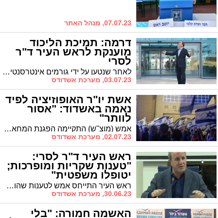
07.07.23, מנהל האתר
דרמה: תמיכת הליכוד
מוענקת לראש העיר ד"ר
לסרי
לאחר שנטען על ידי גורמים אינטרסנטים כי הליכוד לא יעמוד הפעם מאחורי לסרי מצליח רה"ע להפתיע: הליכוד מאחוריו. המשמעות: תמיכת רה"מ ובעיקר מימון נדיב של 2 מיליון ש"ח
03.07.23, מערכת אשדודס
אשת יו"ר האופוזיציה לפיד
נאמה באשדוד: "אסור
לוותר"
אמש (מוצ"ש) התקיימה הפגנת המחאה ברחבת עירית אשדוד בנוכחות עשרות רבות של מפגינים שמחו נגד חוק 'עילת הסבירות' המקודם בממשלה במסגרת הרפורמה המשפטית.
02.07.23, מערכת אשדודס
ראש העיר ד"ר לסרי:
"טענות שקריות ומופרכות;
יטופלו משפטית"
ראש העיר התייחס אמש לטענות שהושמעו לפיהן הוא השתמש בכספי ציבור לצרכי תעמולת בחירות והבהיר: "מדובר בהשמצה חסרת בסיס ובהוצאת דיבה לשמה, שגם תטופל משפטית"
30.06.23, מערכת אשדודס
האשמה חמורה: "בלי