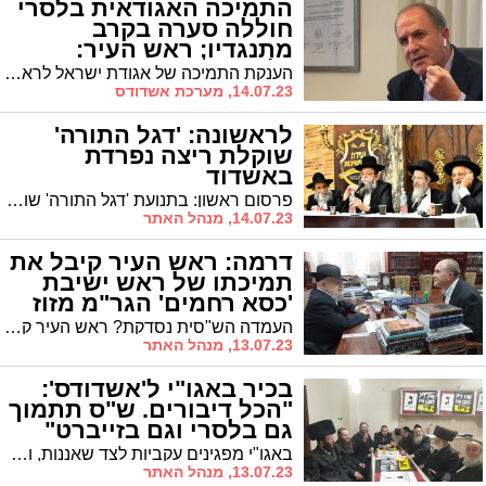
התמיכה האגודאית בלסרי
חוללה סערה בקרב
מתנגדיו; ראש העיר:
"לַהֲקַת מְקוֹנְנוֹת"
הענקת התמיכה של אגודת ישראל לראש העיר יחיאל לסרי חוללה סערה בקרב מתנגדיו שתקפו בזה אחר זה את 'התחרדותה של העיר'. ראש העיר ד"ר לסרי לא נשאר חייב
14.07.23, מערכת אשדודס
לראשונה: 'דגל התורה'
שוקלת ריצה נפרדת
באשדוד
פרסום ראשון: בתנועת 'דגל התורה' שוקלים ברצינות הרצת רשימה באשדוד, שתתמודד כבר בבחירות הקרובות * "מבדיקות שעשינו, נוכל להכניס למועצה שני נציגים לפחות", אומרים בכירים בציבור הליטאי * הרשימה צפויה לקבל תמיכה גם מצד קהילות חסידיות
14.07.23, מנהל האתר
דרמה: ראש העיר קיבל את
תמיכתו של ראש ישיבת
'כסא רחמים' הגר"מ מזוז
העמדה הש"סית נסדקת? ראש העיר קיבל בשעה זו את תמיכתו וברכתו של ראש ישיבת 'כסא רחמים', הגר"מ מזוז שליט"א. הצפי: הודעת ש"ס על תמיכה בראש העיר תבוא בהמשך
13.07.23, מנהל האתר
בכיר באגו"י ל'אשדודס':
"הכל דיבורים. ש"ס תתמוך
גם בלסרי וגם בזייברט"
באגו"י מפגינים עקביות לצד שאננות, ושם מתייחסים בביטול ולא מתרגשים מההודעה שפורסמה לגבי הצבת מועמד ש"ס בבני ברק. בשיחה ל'אשדוד'ס' מבהיר בכיר באגו"י כי "הכל דיבורים. בסופו של דבר, ש"ס תתמוך אף היא בלסרי באשדוד וגם בבני ברק היא תתאחד מאחורי המועמד המוסכם של יהדות התורה" * ומה היו, אכן, הסיבות שהביאו את אגו"י להחלטה? * כל הפרטים
13.07.23, מנהל האתר