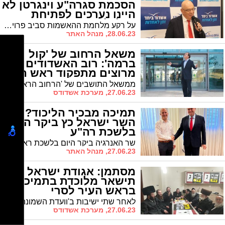
הסכמת סגרה"ע וינגרטן לא
היינו נערכים לפתיחת
הגלגל הענק בשבת"
על רקע מלחמת ההאשמות סביב פרויקט הגלגל ענק והקאנטרי מבהיר סגן ראש העיר שמעון כצנלסון: "לא היינו יוצאים לדרך ומשקיעים 4 שנים של עבודה ללא ההסכמה של סגן ראש העיר הרב יחיאל ויינגרטן" * אגודת ישראל בתגובה: "עוד נסיון נואש של מועמד חסר סיכוי לתדלק מאבק דת בעיר"
28.06.23, מנהל האתר
משאל הרחוב של 'קול
ברמה': רוב האשדודים
מרוצים מתפקוד ראש העיר
ממשאל התושבים של 'הרחוב הראשי' - התכנית המוניציפאלית של 'קול ברמה', עולה כי רוב מקרב תושבי אשדוד מרוצים מתפקודו של ראש העיר
27.06.23, מערכת אשדודס
תמיכה מבכיר הליכוד?
השר ישראל כץ ביקר היום
בלשכת רה"ע
שר האנרגיה ביקר היום בלשכת ראש העיר וסיפק הצהרה על אנרגיה ירוקה. בפועל מדובר בזריקת אנרגיה לראש העיר שהוכיח כי הוא זוכה עדיין לתמיכה של בכירי הליכוד
27.06.23, מנהל האתר
מסתמן: אגודת ישראל
תישאר מלוכדת בתמיכתה
בראש העיר לסרי
לאחר שתי ישיבות ב'וועדת השמונה' של אגודת ישראל מסתמן כי אגודת ישראל המקומית תישאר מלוכדת בתמיכתה בראש העיר ד"ר לסרי. גורם בוועדה ל'אשדודס': המספרים מדברים בעד עצמם; אף אחד לא רוצה להכתיר את כצנלנסון לראש העיר
27.06.23, מערכת אשדודס