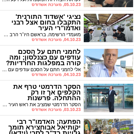
05.10.23, מערכת אשדודס
נציגי 'אשדוד התורנית'
התקבלו בחום אצל רבני
ואדמו"רי העיר
מועמדי הרשימה, בראשם היו"ר הרב אפרים וובר, הרב יהושע טננהויז והרב עמנואל כהן ארזי נקראו לבתי האדמו"רים והרבנים וזכו לברכת הדרך. "תזכו להרים את קרן התורה ולקדש שם שמיים"
04.10.23, מערכת אשדודס
לחמני חתם על הסכם
עודפים עם כצנלסון; ומה
קורה במפלגות החרדיות?
אלי לחמני חתם על הסכם עודפים עם מפלגתו של שמעון כצנלסון. במפלגות החרדיות עדיין לא ברור האם ייחתם הסכם עודפים ביניהן
04.10.23, מערכת אשדודס
הסקר הדרמטי טרף את
הקלפים אך זו רק
ההתחלה. פרשנות
הסקר הדרמטי שמציב את ראש העיר ד"ר לסרי לראשונה על קו הניצחון כבר בסיבוב הראשון טורף את הקלפים לגורמים בסיעה המרכזית בזירה הארצית שבנו על סיבוב שני שלא יהיה רשום על שמם
03.10.23, מערכת אשדודס
הפתעה: האדמו"ר רבי
יקותיאל אבוחצירא תומך
גלויות בד"ר לסרי (וידאו)