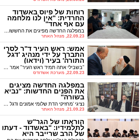
רוחות של פיוס באשדוד
החרדית: "אין לנו מלחמה
עם אף אחד"
במפלגה החדשה מפיגים את החששות ומבהירים שפניהם לעשיה ולא למלחמה. נציג הסיעה, הרב יהושע טננהויז, מבהיר את המניעים לחיבור עם בעלזא וקובע: "נעבוד יחד" * מוקדם יותר גם יו"ר אגו"י הרב וינגרטן פירסם קריאה טלפונית שבה הבהיר כי האחדות תימשך
22.09.23, מנהל האתר
אמש: ראש העיר ד"ר לסרי
התברך על ידי מנהיג 'דגל
התורה' בעיר (וידאו)
"בשבילי אתה תמיד ראש העיר" אמר הגה"צ רבי אברהם אלטמן ר"י "עטרת צבי" מזקני ראשי הישיבות בארץ כשארח את ד"ר לסרי בהיכל הישיבה. הגרי"ב שרייבר רב קהילת "בני פנחס" בירך בחביבות רבה את ראש העיר שימשיך לראות ברכה בעמלו
22.09.23, מערכת אשדודס
במפלגה החדשה מציגים
את הפנים החדשות: "נביא
בשורה"
נציגי 'מחזיקי הדת שלומי אמונים ודגל התורה' התכנסו אמש לישיבה ראשונה. "נביא בשורה לציבור החרדי". בדבריהם הבהירו כי ירתמו את נסיונם העשיר ואת כישוריהם למען התושבים, מכל החוגים, שיראו במפלגה החדשה כתובת לכל פניה
21.09.23, מנהל האתר
הוראתו של הגר"ש
לתלמידיו: "באשדוד - דעתו
של הרב שרייבר היא
הקובעת"