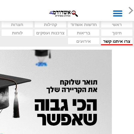
ראשי
חדשות אשדוד
קהילות
חצרות
חינוך
בריאות
צרכנות ועסקים
לוחות
צרו איתנו קשר
אירועים