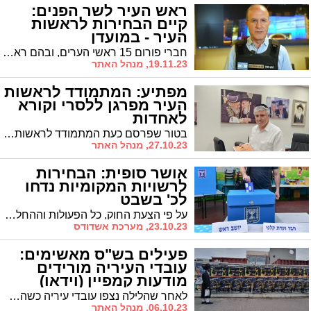
ראש העיר לשר הפנים:
קיים הבחירות לראשות
העיר - במועדן
חברי פורום 15 ראשי הערים, ובהם ראש העיר ד"ר לסרי, פנו לשר הפנים בדרישה לקיים את הבחירות במועדן - ב30.01
19.11.23, מנהל האתר
מפתיע: המתמודד לראשות
העיר מפרגן ללסרי וקורא
לאחדות
בטור שפרסם כעת המתמודד לראשות העיר ויו"ר ש"ס אמסלם הוא מפרגן לראש העיר: "יישר כח"
27.10.23, מנהל האתר
אושר סופית: הבחירות
לרשויות המקומיות נדחו
לכ' בשבט
על פי הצעת החוק, כל הפעולות וההחלטות שנעשו עד כה לקראת הבחירות יעמדו בתוקפן. בקריאה השלישית תמכו בהצעה 17 חברי כנסת ללא מתנגדים
23.10.23, מערכת אשדודס
פעילים בש"ס מאשימים:
עובדי העיריה מורידים
מודעות קמפיין (וידאו)
לאחר שהלילה נצפו עובדי עיריה כשהם מסירים את שלטי הבחירות שקראו לציבור החרדי להדיח את לסרי, תוקפים בש"ס: "שימוש פסול בעובדים". במטה לסרי משיבים אש: "כשאין מה למכור, מוכרים בדותות"
06.10.23, מנהל האתר