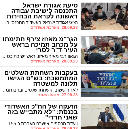
סיעת אגודת ישראל
התכנסה לישיבת עבודה
ראשונה לקראת הבחירות
הקרובות
נציגי אגודת ישראל באשדוד התכנסו היום בביתו של עזרא שור לישיבת התנעה בכדי להיערך לעבודה הנדרשת לקראת הבחירות הקרובות • "כינוס בחירות ראשון נערך כבר השבוע ומיד לאחר החג ייפתח המטה המרכזי", נמסר
28.09.23, מערכת אשדודס
הגר"מ מאזוז צירף חתימתו
על מכתב תמיכה בראש
העיר ד"ר לסרי
הגאון רבי מאיר מאזוז, ראש ישיבת כסא רחמים שלו תלמידים רבים המתגוררים באשדוד והולכים לאורו, חתם על מכתב תמיכה רשמי בראש העיר ד"ר יחיאל לסרי
28.09.23, מערכת אשדודס
בעקבות השחתת השלטים
המתמשכת: בש"ס הגישו
תלונה למשטרה
לאחר ששוב הושחתו שלטים ובהם תמונת הגר"ע יוסף זי"ע, הגישו בש"ס תלונה למשטרה. "לא נסכים עם העלמת העין"
27.09.23, מנהל האתר
הזעקה של הח"כ האשדודי
בכנסת: "לא מתבייש בזה
שאני חרדי"
וועדת הכספים אישרה העברת כ-155 מיליון שקל בין היתר לפעילויות המוסדות התורניים, תרבות חרדית, ארגוני הנוער ועוד
26.09.23, מערכת אשדודס