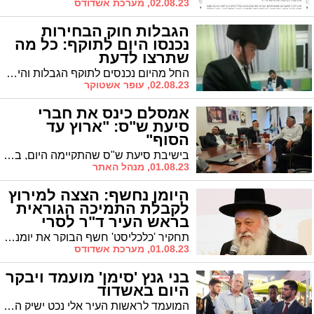
02.08.23, מערכת אשדודס
הגבלות חוק הבחירות
נכנסו היום לתוקף: כל מה
שתרצו לדעת
החל מהיום נכנסים לתוקף הגבלות והיתרים שקיימים בחוק הבחירות. רוני סאיג עושה לכם סדר בכל מה שנכנס לתוקף
02.08.23, עופר אשטוקר
אמסלם כינס את חברי
סיעת ש"ס: "ארוץ עד
הסוף"
בישיבת סיעת ש"ס שהתקיימה היום, בה השתתפו כל נציגי הסיעה, הבהיר יו"ר הסיעה אמסלם כי בכוונתו "לרוץ עד הסוף". הוא הביע תקווה כי גם אגו"י תחבור אליו - אם כי המפלגה האשכנזית כבר הבהירה שלש"ס לא יהיו ציפיות
01.08.23, מנהל האתר
היומן נחשף: הצצה למירוץ
לקבלת התמיכה הגוראית
בראש העיר ד"ר לסרי
תחקיר 'כלכליסט' חשף הבוקר את יומנו של שר השיכון יצחק גולדקנופף ממנו עולה כי לא מעט פגישות שקיים בחודשים האחרונים הוקדשו לטובת שאלת ההכרעה בתמיכה לראשות העיר אשדוד
01.08.23, מערכת אשדודס
בני גנץ 'סימן' מועמד ויבקר
היום באשדוד
המועמד לראשות העיר אלי נכט ישיק הערב את קמפיין מפלגתו באולמי אילבן בעיר. האורח המרכזי: יו״ר המחנה הממלכתי בני גנץ