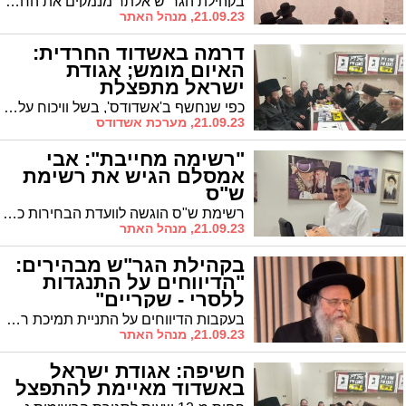
בקהילת הגר"ש אלתר מנמקים את החיבור לדגל התורה. "זהו חיבור טבעי. ראש הישיבה הורה: באשדוד ישנו את הגרי"ב שרייבר ודעתו היא דעת תורה"
21.09.23, מנהל האתר
דרמה באשדוד החרדית:
האיום מומש; אגודת
ישראל מתפצלת
כפי שנחשף ב'אשדודס', בשל וויכוח על המקום הרביעי, אגודת ישראל המקומית מתפצלת לשתי סיעות. סיעת ג' כוללת את חסידות גור, וויז'ניץ, פיטסבורג וקהילת גרודנא. הסיעה השניה כוללת את בעלזא, שלומי אמונים ודגל התורה
21.09.23, מערכת אשדודס
"רשימה מחייבת": אבי
אמסלם הגיש את רשימת
ש"ס
רשימת ש"ס הוגשה לוועדת הבחירות כאשר היא כוללת את ההרכב הקיים. אמסלם הגיש במקביל את מועמדותו לראשות העיר
21.09.23, מנהל האתר
בקהילת הגר"ש מבהירים:
"הדיווחים על התנגדות
ללסרי - שקריים"
בעקבות הדיווחים על התניית תמיכת ראש הישיבה בסוגיית ההצבעה לראשות העיר, מכחישים בקהילה בנחרצות את הידיעה והמנכ"ל יצא בהבהרה: "לא היו דברים מעולם. אנחנו עם דגל התורה"
21.09.23, מנהל האתר
חשיפה: אגודת ישראל
באשדוד מאיימת להתפצל