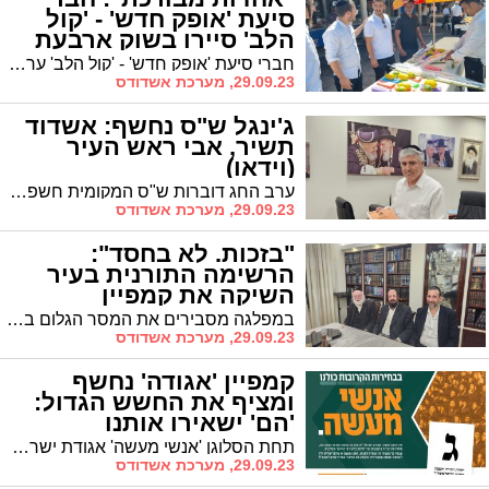
סיעת 'אופק חדש' - 'קול
הלב' סיירו בשוק ארבעת
המינים (וידאו)
חברי סיעת 'אופק חדש' - 'קול הלב' ערכו סיור בשוק ארבעת המינים, שוחחו עם תושבים שגדשו את השוק בערב החג וקצרו ברכות
29.09.23, מערכת אשדודס
ג'ינגל ש"ס נחשף: אשדוד
תשיר, אבי ראש העיר
(וידאו)
ערב החג דוברות ש"ס המקומית חשפה את ג'ינגל הבחירות של מועמד ש"ס לראשות העיר אבי אמסלם
29.09.23, מערכת אשדודס
"בזכות. לא בחסד":
הרשימה התורנית בעיר
השיקה את קמפיין
הבחירות
במפלגה מסבירים את המסר הגלום בסלוגן: "נועד להצביע על היעד המרענן והוא - היענות וייצוג של כלל הקהילות והחוגים מהמגזר החרדי בעיר, כפי שהדבר משתקף בהרכב הנציגים המייצגים פסיפס מגוון ומייצג"
29.09.23, מערכת אשדודס
קמפיין 'אגודה' נחשף
ומציף את החשש הגדול:
'הם' ישאירו אותנו
באופוזיציה"
תחת הסלוגן 'אנשי מעשה' אגודת ישראל חשפה אמש את הקמפיין המתמקד בעשיה הציבורית של נציגיה * בלב הקמפיין: חשש מפני המפלגות החילוניות בעיר שיובילו להתכווצותה ולהשארתה של 'אגודה' באופוזיציה
29.09.23, מערכת אשדודס