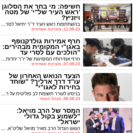
חשיפה: מי בחר את הסלוגן
'ראש העיר של"י' של מטה
ויזניץ?
בהשתתפות ראש העיר ד"ר יחיאל לסרי וסגנו הרב יחיאל וינגרטן, הושק אמש מטה הבחירות של מרכז חסידי וויז'ניץ לטובת תמיכה במועמדותו של לסרי לראשות העיר
11.09.23, מערכת אשדודס
חרף אמירות גולדקנופף
באגו"י המקומית מבהירים:
"הולכים עם לסרי עד
הסוף"
חרף אמירותיו המסויגות של יו"ר יהדות התורה השר גולדקנופף, מבהירים הערב באגודת ישראל המקומית כי התמיכה לראש העיר ד"ר לסרי ניתנה ללא תנאים. "איך יתייחסו אלינו אם נפר הסכמים כל יומיים"?
07.09.23, מערכת אשדודס
הצעד הנואש האחרון של
עו"ד דרך ארליך? "שוחד
בחירות לאגו"י"
בניסיון לעורר תשומת לב פוליטית על רקע הסקרים העגמומיים עבורו, חבר המועצה חנוך דרך ארליך הגיש עתירה קנטרנית למבקר המדינה במכתב בו הוא דורש לעצור את התקציבים שהובטחו לאגו"י ומאשים כי מדובר ב'שוחד בחירות'. לגודל האירוניה, הוא כלל לא ציין על אלו תקציבים מדובר
06.09.23, מנהל האתר
המסר של הרב מויאל:
"לשמוע בקול גדולי
ישראל"
הגאון הגדול הרב מאיר מויאל שליט"א, ראש מוסדות "זוהר התורה" פרסם סרטון בו קרא להישמע לקול גדולי ישראל ולקיים את מצוות "ועשית ככל אשר יורוך"