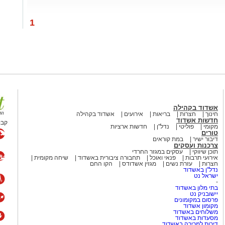
1
אשדוד בקהילה
חינוך
חצרות
בריאות
אירועים
אשדוד בקהילה
חדשות אשדוד
קבו
מקומי
פוליטי
נדל"ן
חדשות ארציות
טורים
דיבור ישיר
במת קוראים
צרכנות ועסקים
תוכן שיווקי
עסקים במגזר החרדי
אירועי תרבות
פנאי ואוכל
תחבורה ציבורית באשדוד
שיחה מקומית
חצרות
עזרת נשים
מגזין אשדודס
הקו החם
נדל"ן באשדוד
ישראל נט
-
בתי מלון באשדוד
יישובניק נט
פרסום במקומונים
מקומון אשדוד
משלוחים באשדוד
מסעדות באשדוד
דירות למכירה באשדוד