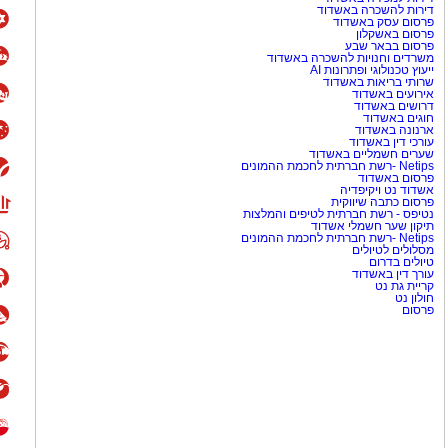
דירות להשכרה באשדוד
פרסום עסק באשדוד
פרסום באשקלון
פרסום בבאר שבע
משרדים וחנויות להשכרה באשדוד
ייעוץ טכנולוגי ופתרונות AI
שרותי בריאות באשדוד
אירועים באשדוד
דרושים באשדוד
חוגים באשדוד
ארנונה באשדוד
עורכי דין באשדוד
שערים חשמליים באשדוד
Netips -רשת חברתית לחכמת ההמונים
פרסום באשדוד
אשדוד נט ויקיפדיה
פרסום כתבה שיווקית
נטיפס - רשת חברתית לטיפים והמלצות
תיקון שער חשמלי אשדוד
Netips -רשת חברתית לחכמת ההמונים
מסלולים לטיולים
טיולים בדרום
עורך דין באשדוד
קריית גת נט
חולון נט
פרסום