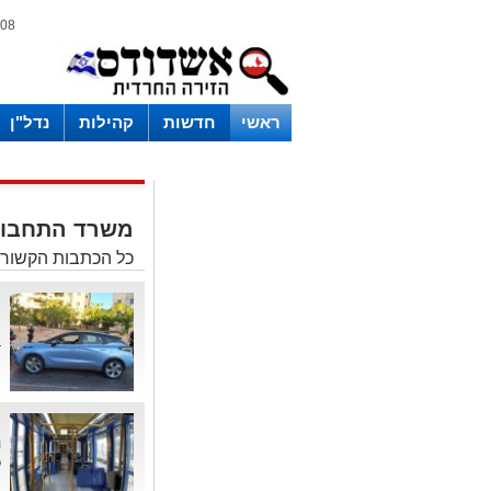
08 אוגוסט 2026 / 13:52
ראשי
חדשות
קהילות
נדל"ן
משרד התחבו
כל הכתבות הקשור
מ
ה
ב
מ
ת
כ