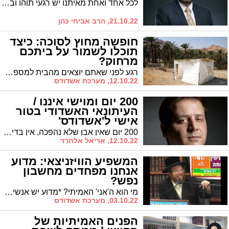
לכל אחד ואחת מאיתנו יש רגעי תוהו ובוהו בחיים הללו. פרשת בראשית מצביעה על דרך מעשית אחרת שכדאי מאוד ללמוד ולתרגל * הרב אביחי כהן, מטפל זוגי ומשפחתי בכיר, עם ממתק לשבת בראשית
21.10.22, הרב אביחי כהן
חופשה מחוץ לסוכה: כיצד
תוכלו לשמור על ביתכם
מרחוק?
רגע לפני שאתם יוצאים מהבית למספר ימים או יותר, זה הזמן להקדיש כמה רגעים לטיפים חשובים, שיוכלו לסייע לכם להשגיח, מרחוק, על הבית.
12.10.22, מערכת אשדודס
200 יום ומוישי איננו /
העיתונאי האשדודי בטור
אישי ל'אשדודס'
200 יום שאין אבן שלא נהפכה, אין בדיקה שלא נבדקה, וכלום, שום דבר. עדיין אין קצה חוט * העיתונאי האשדודי והפעיל החברתי אריאל אלחרר בטור אישי כאוב
12.10.22, אריאל אלחרר
המשפיע הוויזניצאי: מדוע
אנחנו מפחדים מחשבון
נפש?
מי הוא ה'אני' האמיתי? *מדוע יש אנשים ששונאים את צמד המילים 'חשבון נפש'?' * המשפיע הוויז'ניצאי הרה"ג הרב שניאור זלמן לוריה שליט"א בשיחה מעוררת ומחזקת לרגל הימים הנוראים
03.10.22, מערכת אשדודס
הפנים האמיתיות של