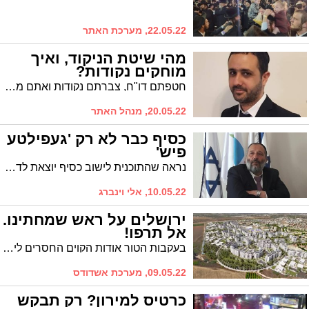
22.05.22, מערכת האתר
מהי שיטת הניקוד, ואיך
מוחקים נקודות?
חטפתם דו"ח, צברתם נקודות ואתם מעוניינים 'לפתוח דף חדש'? זה אפשרי. עו"ד נתנאל מויאל, מומחה לדיני תעבורה, מסביר איך עושים זאת
20.05.22, מנהל האתר
כסיף כבר לא רק 'געפילטע
פיש'
נראה שהתוכנית לישוב כסיף יוצאת לדרך, כך שאפשר להתרגל לביטוי 'העיר החרדית כסיף'. ואחרי הכל, נראה שמדובר בהחמצה
10.05.22, אלי וינברג
ירושלים על ראש שמחתינו.
אל תרפו!
בעקבות הטור אודות הקוים החסרים לירושלים, מגיב יעקב אמזלג, תש:המצוקה הזו לא באה לידי ביטוי עד היום? איך
09.05.22, מערכת אשדודס
כרטיס למירון? רק תבקש