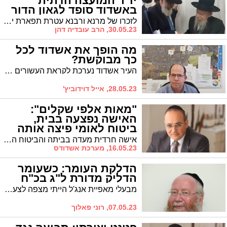
יו"ר המועצה הדתית
באשדוד סופד לגאון הדור
לזכרו של מרנא ורבנא עטרת תפארת ישראל מרן ראש הישיבה רבינו הגדול הגאון רבי ירחמיאל גרשון אדלשטיין זצוק"ל * הרב עובדיה דהן, יו"ר המועצה הדתית אשדוד, בנטפי תנחומין
30.05.23, הרב עובדיה דהן
מה הופך את אשדוד לכל
כך מבוקשת?
העיר אשדוד נערכת לקראת העשורים הבאים והפיכתה למטרופולין ענק עם למעלה מ-300 אלף תושבים הודות ליישום הסכם הגג בעיר * מה הופך את אשדוד לכל כך מבוקשת? * ראש מנהלת הסכם הגג באשדוד אייל דוידוביץ' במאמר מיוחד
28.05.23, אייל דוידוביץ'
"מאות אלפי שקלים":
האישה נפצעה בבית,
ביטוח לאומי פיצה אותה
אישה חרדית מעדה בביתה והביטוח הלאומי נאלץ להכיר באירוע כ'תאונת עבודה' ולפצות אותה במאות אלפי שקלים
16.05.23, מערכת אשדודס
הדלקת העומר: כשעומר
הדליק מדורת ל"ג בכ"ח
מבעלי מאפיית אנג'ל הייתי מצפה לצעד. הם צריכים להכיר מתכונים לא רק של לחם ועוגות אלא גם מתכון של פעילות בתוך מרקם חברתי וציבורי עדין * מעשיו של עמר בר לב טפשיים חמורים ומקוממים * יחד עם זאת כיהודים יר"ש עלינו לפעול במח שליט על הלב
07.05.23, רוני פאלוך