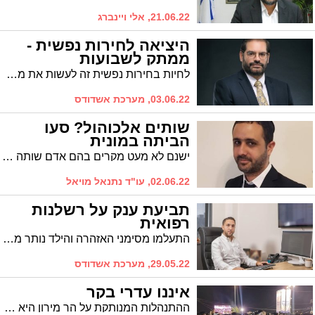
21.06.22, אלי ויינברג
היציאה לחירות נפשית -
ממתק לשבועות
לחיות בחירות נפשית זה לעשות את מה שאנחנו רוצים ובוחרים למרות מה שאנחנו מרגישים. הרב אביחי כהן, מטפל זוגי ומשפחתי בכיר, עם ממתק לחג השבועות
03.06.22, מערכת אשדודס
שותים אלכוהול? סעו
הביתה במונית
ישנם לא מעט מקרים בהם אדם שותה משקה אלכוהולי, לעתים כמות מועטה יחסית ובטוח כי שהוא צלול ומסוגל לנהוג. אך במקרים רבים מחשבה זו מתחלפת עם טופס הזמנה למשפט, בגין נהיגה בשכרות.
02.06.22, עו"ד נתנאל מויאל
תביעת ענק על רשלנות
רפואית
התעלמו מסימני האזהרה והילד נותר משותק כשהוא סובל מ-cp לכל חייו, כעת תובעת המשפחה באמצעות עו"ד נתנאל רוט מעל 10 מיליון ש"ח מגופי הרפואה שהיו אחראים על שלומם של האם והילדים
29.05.22, מערכת אשדודס
איננו עדרי בקר
ההתנהלות המנותקת על הר מירון היא תעתיק מדויק להתנהלות המדינה בקורונה כלפי צרכי החרדים. קצת רגישות לא תזיק