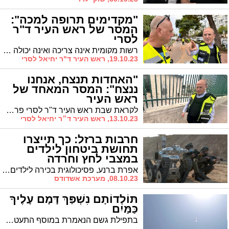
"מקדימים תרופה למכה":
המסר של ראש העיר ד"ר
לסרי
רשות מקומית אינה צריכה ואינה יכולה להחליף את המדינה בשמירה על הביטחון הלאומי, אך היא חייבת ויכולה להיות שותפה מרכזית ופעילה בהגנה על חיי התושבים בחירום. המסר של ראש העיר ד"ר לסרי
19.10.23, ראש העיר ד"ר יחיאל לסרי
"האחדות תנצח, אנחנו
ננצח": המסר המאחד של
ראש העיר
לקראת שבת ראש העיר ד"ר לסרי פרסם פוסט מרגש בו הוא קורא לאחדות העם ומבקש להפגין מעט אופטימיות. "שהאור הגדול ישוב לחיינו"
13.10.23, ראש העיר ד״ר יחיאל לסרי
חרבות ברזל: כך תייצרו
תחושת ביטחון לילדים
במצבי לחץ וחרדה
אפרת ברנע, פסיכולוגית בכירה לילדים ונוער במרכז לבריאות הנפש רמת חן של כללית בתל-אביב, מפרטת המלצות להורים להקלה במצבי מתח אצל ילדים ● תדברו על הרגשות ותשמרו על השגרה
08.10.23, מערכת אשדודס
תּוֹלְדוֹתָם נִשְׁפַּךְ דָּמָם עָלֶיךָ
כַּמַּיִם
בתפילת גשם הנאמרת במוסף התעטפו המתפללים בטליתם והתייחדו עם קונם. המילים המרטיטות קיבלו פתאום משמעות אחרת. תוֹלְדוֹתָם נִשְׁפַּךְ דָּמָם עָלֶיךָ כַּמַּיִם, תֵּפֶן כִּי נַפְשֵׁנוּ אָפְפוּ מַיִם.