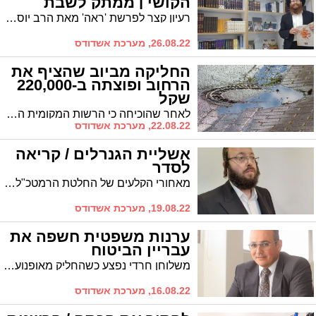
הקושי | ממתק לשבת
רעיון קצר לפרשת 'ראה' מאת הרב יוסף יצחק מרגליות, שליח חב"ד ברובע ט' אשדוד
26.08.22, מערכת אשדודס
החליקה מביוב שהציף את
הרחוב ופוצתה ב-220,000
שקל
לאחר שהוכיחה כי הרשות המקומית התרשלה בתחזוק קולטני הביוב באותו רחוב הגיעו הצדדים לפשרה במסגרתה תקבל האישה קרוב לרבע מיליון שקל
22.08.22, מערכת אשדודס
אשליית הגנרלים / קריאה
לסדר
מאחורי הקלעים של החלטת הרמטכ"ל לשעבר להצטרף לבני גנץ, כיפופי הידיים של איתמר בן גברי וסמוטריץ והצביעות הנוטפת של מירב מיכאלי * 'אשדודס' מגיש את טורו הפוליטי של פרשן 'המבשר' מאיר ברגר
19.08.22, מערכת אשדודס
ערנות משפטית חשפה את
עבריין הביטוח
משלוחן חרדי נפצע כשהחליק מאופנוע נטול ביטוח ונאלץ לנהל מאבק משפטי. באופן מפתיע הוא זכה ב-280 אלף שקל
16.08.22, מערכת אשדודס