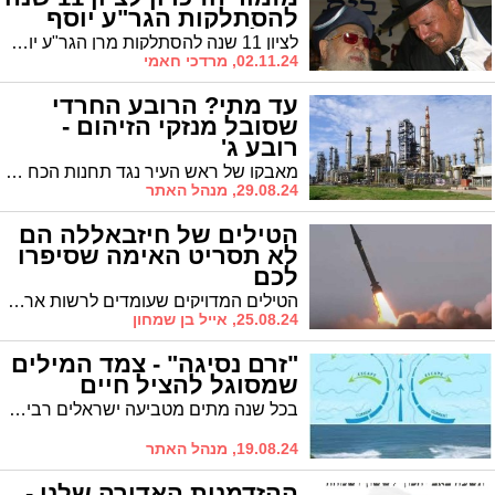
להסתלקות הגר"ע יוסף
זצ"ל
לציון 11 שנה להסתלקות מרן הגר"ע יוסף זצ"ל, המאייר האשדודי הרב מרדכי חאמי בשיר זיכרון אחר לכתו
02.11.24, מרדכי חאמי
עד מתי? הרובע החרדי
שסובל מנזקי הזיהום -
רובע ג'
מאבקו של ראש העיר נגד תחנות הכח כשמטרתו היא הפחתת זיהום האוויר בעיר הוא מאבק צודק מאין כמוהו. כל עוד הזיהום נמשך, אלו שמשלמים את המחיר אלו הילדים המתגוררים בסמוך לאיזור התעשיה, והמחירים קשים
29.08.24, מנהל האתר
הטילים של חיזבאללה הם
לא תסריט האימה שסיפרו
לכם
הטילים המדויקים שעומדים לרשות ארגון הטרור חיזבאללה הם פחות מפחידים ממה שנוטים לחשוב רבים בישראל. באלו טילים מדובר, מהן האופציות של החיזבאללה ומהן התשובות של ישראל? כל הפרטים בפנים.
25.08.24, אייל בן שמחון
"זרם נסיגה" - צמד המילים
שמסוגל להציל חיים
בכל שנה מתים מטביעה ישראלים רבים שמוצאים עצמם נסחפים במערבולות וטובעים למוות. היכרות עם הכלל הבסיסי בים עשויה להציל חיים / חובת קריאה
19.08.24, מנהל האתר
ההזדמנות האדירה שלנו -