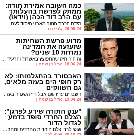
כמה חשובה אמירת תודה:
ממתק לפרשת בהעלותך
עם הרב דוד הכהן (וידאו)
מידת הכרת הטוב מאבני היסוד לעם ישראל. רגילים אנו לחשוב שהתגמול בעד חסד שאדם מקבל מחברו, צריך להיות פרופורציונאלי לערך ולגודל החסד והטובה, משום שאי אפשר לדרוש שהתגמול יעלה על מידת הטובה. בתורתנו הקדושה, למדים אנו שכל העושה לחברו טובה ואף הקטנה ביותר, מחויב מקבל הטובה במשך כל ימי חייו בכבודו של מטיבו. הרב דוד הכהן שליט"א על פרשת השבוע המדברת על הכרת הטוב ואמירת תודה>>>
20.06.24, ג'ני זרח
מדוע פרשת השחיתות
שזעזעה את המדינה
נמרחת 10 שנים?
זה היה תיק שהתפוצץ באשדוד והרעיד את המדינה עם חשד כבד לשוטרים מושחתים, עם פרקליטת מחוז מרכז נערצת שהתגלתה כמושחתת, עם פרקליט צמרת מפורסם שקיבל מזוודות כסף מלקוחות כדי לסגור תיקים בטענה שהוא משחד איתם שוטרים. אז למה התיק שהיה שהטיל צל כבד על מערכת אכיפת החוק, נמרח כבר 10 שנים וסיומו עדיין לא נראה באופק?
18.06.24, אייל בן שמחון
האבסורד בהתגלמותו: לא
רק חופי הים בעזה מלאים,
גם השווקים
השבויים עדין שם אבל חיי השגרה בעזה חוזרים למסלולם בהדרגה, הצבא הישראלי בחוץ, החמאס בפנים, אוכל מגיע בשפע לתושבים ועולם כמנהגו נוהג, כן גם טיל שנורה הלילה מעזה לישראל ונפל בין אשדוד לאשקלון.
19.04.24, אייל בן שמחון
"ענק התורה שידע לפרגן":
הצלם החרדי סופד בדמע
לגדול הדור
שוקי לרר, צלם היהדות החרדית ומחבר סדרת הספרים "בצילם", סופד אחר מיטתו של הגרב"מ אזרחי זצ"ל: "ענק התורה שלא פסק להאיר פנים לשני ולפרגן"
30.10.23, שוקי לרר