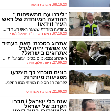
08.10.23, מערכת האתר
"ליבנו עם המשפחות":
ההודעה המיוחדת של ראש
העיר (וידאו)
בהודעה מיוחדת ששיגר ראש העיר ד"ר לסרי הוא קרא למשפחות הנעדרים להיעזר במוקד 106. "ליבנו עם המשפחות, ואנחנו מלווים אותן, ברגעים הקשים האלה. גם הקמנו צוות עירוני, שילווה את משפחות הנעדרים, בהשגת מידע, ובתמיכה נפשית. מוקד 106 עומד לרשות המשפחות, שזקוקות לסיוע הזה"
07.10.23, ראש העיר ד״ר יחיאל לסרי
אתרוג בסכנה: האם בעתיד
אי אפשר יהיה לגדל
אתרוגים בישראל?
האתרוג נמצא כיום בסיכון עקב עליית הטמפרטורות העולמית כחלק ממשבר האקלים, וייתכן שקרב היום שבו לא נוכל יותר לגדל בישראל אתרוגים – לראשונה מזה 2,500 שנה
27.09.23, רעות אלון, זווית
בונים סוכה? כך תימנעו
מפגיעות מיותרות
לקראת חג הסוכות מומחי מכון התקנים מציגים טיפים בטיחותיים לבניית הסוכה
21.09.23, מערכת אשדודס
שנה בלי ישראל / חברו
הקרוב של ישראל
גרשטנקורן בטור דומע