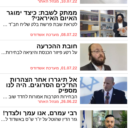
10.07.22, מנהל האתר
ממתק לשבת: כיצד ימוגר
האיום האיראני?
לקראת שבת פרשת בלק שליח חב"ד ברובע ט' הרב יוסף יצחק מרגליות מגיש תובנה בנימה אקטואלית מתוך הפרשה. צפו והחכימו
08.07.22, מערכת אשדודס
חובת ההכרעה
על רקע פיזור הכנסת והיציאה לבחירות מסביר הפרשן הפוליטי של עיתון 'המבשר' מדוע עבור האדם החרדי בישראל הנצחת הפלונטר הפוליטי בסבב החמישי עלולה להפוך לקטסטרופה
01.07.22, מערכת אשדודס
אל תיגררו אחר הצהרות
הח"כים הסרוגים. היה לנו
מספיק
הבחירות הקרבות אמורות לחדד שוב את העיקרון: לציבור החרדי אסור 'לקנות' את ההצהרות היפות של הח"כים הסרוגים, גם אם הן בהחלט משכנעות. תזכרו רק מה יצא לנו מבנט
26.06.22, מנהל האתר
רבי עמרם, אנו עמך ולצדך!
גזר הדין שהוטל על יו"ר ש"ס באשדוד לשעבר אינו מכהה את תחושת הכרת הטוב שיש לציבור כלפי נציג הציבור ששדרג את מעמדם של בוחריו