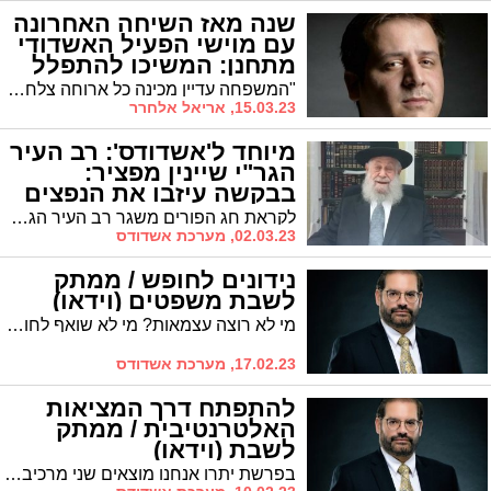
שנה מאז השיחה האחרונה
עם מוישי הפעיל האשדודי
מתחנן: המשיכו להתפלל
"המשפחה עדיין מכינה כל ארוחה צלחת וסכו"ם גם למוישי, המשפחה עדיין קופצת מכל דפיקה בדלת אולי מוישי יופיע" * שנה חלפה מאז הפעם האחרונה בו שוחחו גיטי ושמואל קליינרמן עם בנם מוישי שנעדר מאז מביתם * אריאל אלחרר כותב מדם ליבו
15.03.23, אריאל אלחרר
מיוחד ל'אשדודס': רב העיר
הגר"י שיינין מפציר:
בבקשה עיזבו את הנפצים
לקראת חג הפורים משגר רב העיר הגאון הרב יוסף שיינין באמצעות 'אשדודס' מסר מיוחד לילדי העיר בו הוא מפציר בהם שלא לעשות שימוש בנפצים הזורעים פחד בלב תושבים רבים
02.03.23, מערכת אשדודס
נידונים לחופש / ממתק
לשבת משפטים (וידאו)
מי לא רוצה עצמאות? מי לא שואף לחופש וחירות? אבל האם אנחנו באמת חיים באופן עצמאי? האם אנחנו באמת מממשים את אותו חופש שאנחנו נלחמים עליו? * הרב אביחי כהן עושה סדר
17.02.23, מערכת אשדודס
להתפתח דרך המציאות
האלטרנטיבית / ממתק
לשבת (וידאו)
בפרשת יתרו אנחנו מוצאים שני מרכיבים מרכזיים שנותנים מענה ומאתגרים אותנו בכל מה שקשור לקשרים המבוססים על חיבור וקשר רגשי * המטפל הזוגי הבכיר הרב אביחי כהן עם ממתק לשבת קבלת התורה