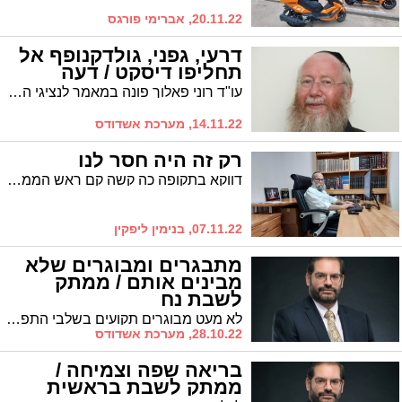
20.11.22, אברימי פורגס
דרעי, גפני, גולדקנופף אל
תחליפו דיסקט / דעה
עו"ד רוני פאלוך פונה במאמר לנציגי הציבור החרדי, ומבקשם לנקוט בקדנציה הקרובה בגישה חדשה, גאה, ברורה וישירה
14.11.22, מערכת אשדודס
רק זה היה חסר לנו
דווקא בתקופה כה קשה קם ראש הממשלה החליפי ואומר: אני פורש * בנימין ליפקין עורך 'המבשר' בפארודיה אירונית על ההתפטרות שהגיש בנט מתפקיד ראש הממשלה החליפי
07.11.22, בנימין ליפקין
מתבגרים ומבוגרים שלא
מבינים אותם / ממתק
לשבת נח
לא מעט מבוגרים תקועים בשלבי התפתחות מוקדמים ובמקום לכבד את תהליך התבגרות הצעירים - הם מטילים בהם דופי * הרב אביחי כהן, מטפל זוגי ומשפחתי בכיר, עם ממתק לשבת נח ומסר חשוב לחיים
28.10.22, מערכת אשדודס
בריאה שפה וצמיחה /
ממתק לשבת בראשית