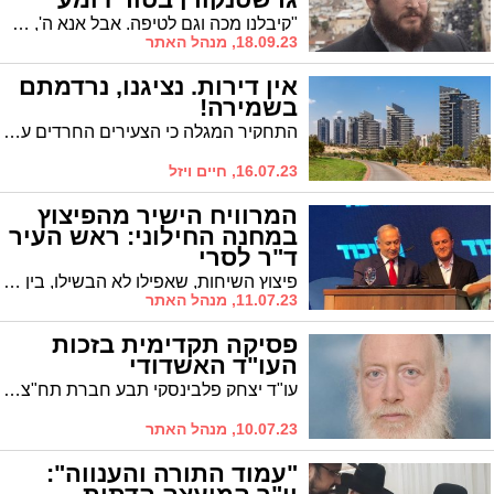
"קיבלנו מכה וגם לטיפה. אבל אנא ה', תן לנו רק לטיפות", חבירו הקרוב של ישראל גרשטנקורן שנפטר אשתקד, מתגעגע
18.09.23, מנהל האתר
אין דירות. נציגנו, נרדמתם
בשמירה!
התחקיר המגלה כי הצעירים החרדים עוזבים את העיר, מעלה עמו מסקנות עגומות. הנציגים החרדיים בזירה הארצית והמקומית, כך נראה, נרדמו בשמירה כאשר דווקא בנושא האקוטי ביותר מבחינתו של הציבור הם לא הביאו כל בשורה. קריאת השכמה של קורא כאוב
16.07.23, חיים ויזל
המרוויח הישיר מהפיצוץ
במחנה החילוני: ראש העיר
ד"ר לסרי
פיצוץ השיחות, שאפילו לא הבשילו, בין נכט לכצנלסון, סולל את דרכו של רה"ע לראשות העיר בפעם הרביעית. פרשנות
11.07.23, מנהל האתר
פסיקה תקדימית בזכות
העו"ד האשדודי
עו"ד יצחק פלבינסקי תבע חברת תח"צ שהתנערה מנזקי נכות שנגרמו לנוסע שהחליק בשלולית, זאת על אף שלטענתה הביטוח נועד לכסות נזקי תאונות ולא שלוליות. איך הושגה הפסיקה?
10.07.23, מנהל האתר
"עמוד התורה והענווה":