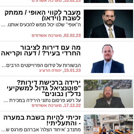
10.02.23, מערכת אשדודס
מעבר לקווי האופי / ממתק
לשבת (וידאו)
ה"אופי" שלנו יכול ממש להכעיס אותנו. האופי של בני הזוג שלנו יכול להוציא אותנו מהכלים. אנחנו כבולים באופי הזה. השאלה האם יש דרך לצאת ממנו או שנגזר עלינו לחיות איתו ולצעוד כל החיים תחת המגבלות שהוא מציב מולנו? * הגיג לפרשת השבוע
02.02.23, מערכת אשדודס
מה עם דירות לציבור
החרדי בעיר? / דעה וקריאה
הבשורות על קידום הפרוייקטים הרבים לבניה בכלל, ועם תוספות של דיור להשכרה בפרט, אכן משמחות. אך מדוע לא התבשרנו על פרוייקט אחד שמופנה לציבור החרדי? * טורו של יזם הנדל"ן, יהודה הרציג
15.01.23, יהודה הרציג
ירידה ברכישת דירות?
"פוטנציאל גדול למשקיעי
נדל"ן נבונים"
על רקע פרסום נתוני הירידה במכירת דירות חדשות טוען איש הנדל"ן אריה גולדברג כי מדובר בתקופה בעלת פוטנציאל גדול למשקיעים לרכישת דירות בשלבים של תחילת הבנייה
17.12.22, מערכת אשדודס
זכיתי להיות בשבת במערה
- והתעליתי!
מתנדב 'איחוד הצלה' אברהם פורגס שהה בשבת האחרונה בקרית ארבע בחברון וחזר עם רגשי התעלות * את קורות השבת הוא העלה על הכתב והתוצאה לפניכם