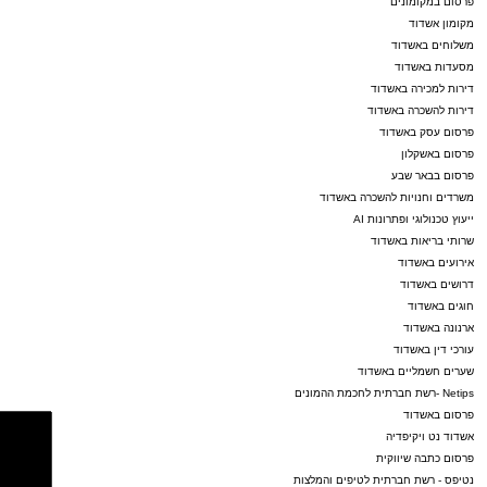
פרסום במקומונים
מקומון אשדוד
משלוחים באשדוד
מסעדות באשדוד
דירות למכירה באשדוד
דירות להשכרה באשדוד
פרסום עסק באשדוד
פרסום באשקלון
פרסום בבאר שבע
משרדים וחנויות להשכרה באשדוד
ייעוץ טכנולוגי ופתרונות AI
שרותי בריאות באשדוד
אירועים באשדוד
דרושים באשדוד
חוגים באשדוד
ארנונה באשדוד
עורכי דין באשדוד
שערים חשמליים באשדוד
Netips -רשת חברתית לחכמת ההמונים
פרסום באשדוד
אשדוד נט ויקיפדיה
פרסום כתבה שיווקית
נטיפס - רשת חברתית לטיפים והמלצות