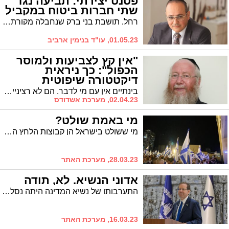
פטנט יצירתי: תביעה נגד
שתי חברות ביטוח במקביל
רחל, תושבת בני ברק שנחבלה מקורת ברזל, נקלעה לדילמה הלכתית באשר לתביעת הפיצויים # עו"ד ארביב הגה עבורה פתרון הלכתי מתוחכם, ובסיום ההליך היא קיבלה 105 אלף שקל פיצוי
01.05.23, עו"ד בנימין ארביב
"אין קץ לצביעות ולמוסר
הכפול": כך ניראית
דיקטטורה שיפוטית
בינתיים אין עם מי לדבר. הם לא רציניים, לא רוצים לשמוע ולא כשירים לכך. דוהרים כאחוזי אמוק. יש כאן דו שיח של חרשים, ואם רוצים להתחיל לדבר, כמשפטן הייתי מתחיל עם הנושא של מדינה יהודית, ועד כמה זה חשוב להם. בלי הבסיס הזה, חבל על הזמן * עו"ד רוני פאלוך בטור כועס
02.04.23, מערכת אשדודס
מי באמת שולט?
מי ששולט בישראל הן קבוצות הלחץ החזקות היושבות על השיבר של המדינה. צדק ראש הממשלה שעצר אמש את החקיקה. לא בגלל שהיא בעייתית: בשל מגבלות הכח. גם אם יגרוף 80 מנדטים הוא פשוט לא יוכל
28.03.23, מערכת האתר
אדוני הנשיא. לא, תודה
התערבותו של נשיא המדינה היתה נסלחת אלמלא היה לוקח צד מובהק ומנסה לדחוף 'חוקה לישראל' בחסות המשבר החברתי * הפרשן הפוליטי מאיר ברגר לוקח צד ומסביר מדוע הקואליציה רותחת
16.03.23, מערכת האתר