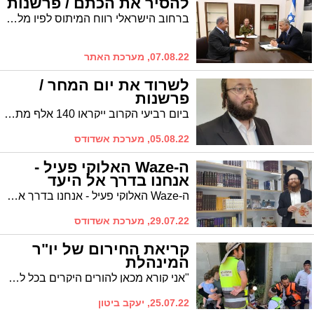
להסיר את הכתם / פרשנות
ברחוב הישראלי רווח המיתוס לפיו מלחמות ומבצעים צבאיים בעיצומן של מערכות בחירות משרתות את מנהליהם. ההיסטוריה מלמדת שאין דברים בגו
07.08.22, מערכת האתר
לשרוד את יום המחר /
פרשנות
ביום רביעי הקרוב ייקראו 140 אלף מתפקדי הליכוד כדי לבחור את רשימת המפלגה לכנסת הבאה שתהיה רלוונטית על פי הסקר הכי אופטימי ל-37 אנשים * הבריתות השקטות, הדילים בין מוקדי הכח, האיומים בחיסולים פוליטיים, ההתנגשויות בצמרת המפלגה, צמתי האינטרסים והבחישה הבלתי נגמרת של בנימין נתניהו * הטור הפוליטי של מאיר ברגר
05.08.22, מערכת אשדודס
ה-Waze האלוקי פעיל -
אנחנו בדרך אל היעד
ה-Waze האלוקי פעיל - אנחנו בדרך אל היעד // הרב יוסף יצחק מרגליות עם רעיון קצר לפרשת השבוע, פרשת מסעי
29.07.22, מערכת אשדודס
קריאת החירום של יו"ר
המינהלת
"אני קורא מכאן להורים היקרים בכל לשון של בקשה שלא לאפשר לילדים רכיבה על אופניים ללא קסדה וללא הסבר מינימלי על כללי זהירות בסיסיים". יו"ר מינהלת רובע ג' מפציר
25.07.22, יעקב ביטון