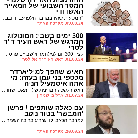
המסר השבועי של המאייר
האשדודי
"המסעות שהיו במדבר חלפו עברו. ובני ישראל שומעים ברמזים דקים שחלילה לא יפגעו מדבריו של המנהיג הנערץ משה רבנו". המסר האקטואלי של המאייר האשדודי
09.08.24, מערכת האתר
300 ימים בשבי: המונולוג
המרגש של ראש העיר ד"ר
לסרי
לציון 300 יום למלחמה ולשבויים פרסם ראש העיר ד"ר לסרי פוסט מרגש המחדד את הצורך הלאומי לשמור על האחדות בינינו
01.08.24, ראש העיר יחיאל לסרי
האיש שהפך למיליארדר
מכספי בני עמו בעזה: מי
אתה איסמעיל הניה
ראש הלשכה המדינית של חמאס, שחוסל בטהרן, חי חיי פאר ראוותנים מהכספים שנתרמו לבני עמו בעזה לאוכל, לתרופות, לחינוך, לילדים, לשיקום הרצועה. ככל שתושבי עזה היו יותר מסכנים, כך הוא יכול היה לגייס עבורם יותר ויותר מיליונים וכך להפריש לעצמו חלק נכבד שנכנס הישר לכיסו הפרטי ולכיסי הסובבים אותו בהנהגת החמאס.
31.07.24, אייל בן שמחון
עם כאלה שותפים / פרשן
'המבשר' בטור נוקב
למרבה הכאב, קו ישיר עובר בין השמרנים בעליון לשמרנים בקואליציה. בני גנץ בן ימינו הלא לא ייתן למספרים לבלבל לו את הפוזיציה. 3000 חרדים, 4000 חרדים, 8000 חרדים, המספר לא רלוונטי אלא התאריך – תאריך לקביעת מועד לקיום הבחירות. האם לשם מכוון יולי אדלשטיין?
26.06.24, מערכת האתר