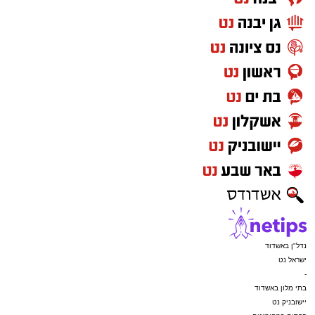
נדל"ן באשדוד
ישראל נט
-
בתי מלון באשדוד
יישובניק נט