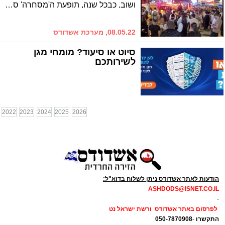
ושוב, כבכל שנה, תופעת ה'מסחרה' סביב כרטיסי הכניסה לאתר מירון בל"ג בעומר מתנהלת ללא כל בושה. מה שמלמד כי מה שהיה הוא מה שיהיה. מי שנדרש להפנים את הלקחים – מתקשה לעשות זאת / יוסף לייב כהן
08.05.22, מערכת אשדודס
סיוט או סיעוד? מומחי מגן
לשירותכם
2022
2023
2024
2025
2026
הודעות לאתר אשדודס ניתן לשלוח בדוא"ל:
ASHDODS@ISNET.CO.IL
-
לפרסום באתר אשדודס ורשת ישראל נט
התקשרו
-
050-7870908