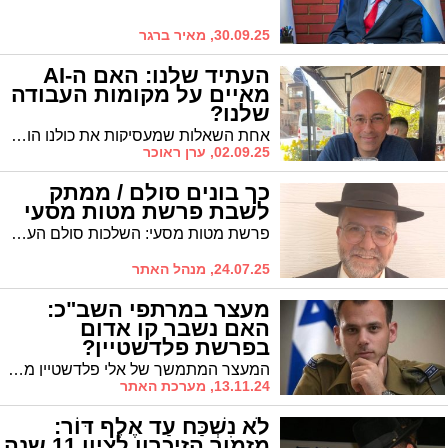
30.09.25, מאיר ברגר
העתיד שלנו: האם ה-AI
מאיים על מקומות העבודה
שלנו?
אחת השאלות שמעסיקות את כולנו הוא האם טכנולוגיית ה-AI מאיימת על המקצוע שלנו והאם בעתיד תוכל הבינה המלאכותית להחליף אותנו בעבודה?
02.09.25, ערן ראוכר
כך בונים סולם / ממתק
לשבת פרשת מטות מסעי
פרשת מטות מסעי: השלכות סולם הערכים כי לכל אחד סולם ערכים משלו. צריך את המצפן
24.07.25, מנהל האתר
מעצר במרתפי השב"כ:
האם נשבר קו אדום
בפרשת פלדשטיין?
המעצר המתמשך של אלי פלדשטיין מעלה תהיות קשות על תהליכי קבלת ההחלטות במערכת אכיפת החוק. האם אנחנו עדים לשימוש בלתי מידתי בכוח החקירה? האם הפעלת אמצעים שמורים בדרך כלל למחבלים ומרגלים מוצדקת במקרה של חשד להדלפת מידע?
13.11.24, מערכת האתר
לֹא נִשְׁכַּח עַד אֶלֶף דּוֹר:
מזמור הזיכרון לציון 11 שנה