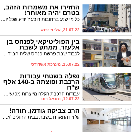
החזירו את משמרות הזהב,
בטרם יהיה מאוחר!
כל מי שנע ברחובות רובע ז' יודע שכל יום בו לא מתרחש אסון הוא נס. דווקא עכשיו, חובה להחזיר את 'משמרות הזהב' שנעלמו מהכבישים
21.07.22, אלי ויינברג
בין הפוליטיקאי לפנחס בן
אלעזר. ממתק לשבת
לכבוד שבת פרשת פנחס שליח חב"ד ברובע ט' הרב יוסף יצחק מרגלית מותח קווים לדמותו של פנחס ומלמד אותנו מתורתו של הרבי מחב"ד כיצד נשפר הליכותינו
15.07.22, מערכת אשדודס
נפלה בשטחי עבודות
הרכבת ופוצתה ב-140 אלף
ש"ח
עבודות הרכבת הקלה מייצרות מפגעים רבים לתושבים המתגוררים בסביבתם, מקרה של ילדה שנפצעה מנפילה בשל ליקויים בטיחותיים הסתיים בפיצוי בסכום משמעותי בפרק זמן מהיר במיוחד
12.07.22, נתנאל רוט
הרב צביקה גודמן, תודה!
ש' ויין התארח בשבת בבית החולים 'אסותא אשדוד'. לאור האירוח המושלם הוא מבקש לומר תודה