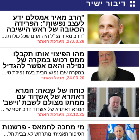
דיבור ישיר
"הרב מאיר אמסלם ידע
לעצב נפשות": הפרידה
הכאובה של ראש הישיבה
"הרב מאיר זצ״ל היה אדם שכל כולו תורה בני תורה, דברי תורה, והשאיפה להעמיד דורות של תלמידים המחוברים לאמת. דמותו תמשיך להאיר ולהשפיע עוד שנים רבות דרך תלמידיו וממשיכי דרכו. יהי זכרו ברוך". דברי פרידה מידידי הרב מאיר אמסלם זצ"ל
27.03.26, מערכת האתר
מהו הפיצוי אותו תקבלו
ממס רכוש במקרה של
נפילה והאם אפשר להגדיל
את הפיצוי?
במקרה שבו נפגע הבית בעת נפילת טיל, תקבלו פיצוי ממס רכוש, אך הפיצוי מוגבל. מהו הפיצוי, והאם אפשר להגדיל את הפיצוי ממס רכוש? עו"ד יצחק פלבינסקי מספק את המידע החשוב
24.03.26, מנהל האתר
כוחה של שנאה: המרא
דאתרא של אשדוד עם
ממתק מצולם לשבת 'וישב'
(וידאו)
המרא דאתרא של אשדוד הרב יוסף שיינין שליט"א התארח השבוע בפודקאסט של עו"ד ליאור זקס על פרשת השבוע, פרשת 'וישב' ולקחיה. לפניהם התוצאה המשובחת
12.12.25, מערכת האתר
מי מחכה לחמאס - פרשנות
הסיפור האמיתי מתרחש לא בבית הלבן אלא בישראל, לא מול טראמפ אלא מול סמוטריץ' ובן גביר. ושם, המשוואה הפוליטית לגמרי אחרת.