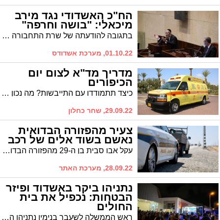
הח"כ האשדודי נגד מירב
מיכאלי: "בושה וחרפה"
בתגובה להודעתה של שרת התחבורה מירב מיכאלי על הפעלת הרכבת הקלה בשבתות ובחגים, תקף הח"כ האשדודי הר"ר יעקב טסלר בחריפות ואמר כי מדובר בניצול פופוליסטי של העיתוי הפוליטי - ערב הבחירות
01.10.22, מערכת אשדודס
מדריך מד"א לצום יום
הכיפורים
כיצד תתמודדו עם התייבשות? מה נכון לאכול לקראת הצום ובסופו? במד"א עומדים בהיערכות גבוהה לקראת יום הכיפורים ומגישים לציבור את המדריך המלא לצום בטוח
29.09.22, שחר כחלון
צעיר מהפזורה הבדואית
נאשם בשוד אלים של רכב
עקל אבו סבית בן ה-29 מהפזורה הבדואית, נאשם שיחד עם ארבעה אחרים שדד רכב BMW בכביש הערבה אחרי שהבעלים לא הסכים למכור לו אותו באילת. הפרקליטות מבקשת לעצור אותו עד תום ההליכים
28.09.22, מערכת האתר
נתניהו ביקר באשדוד ופיזר
הבטחות: נכפיל את בית
החולים
ראש הממשלה לשעבר בנימין נתניהו הגיע לסיבוב בחירות באשדוד עם ה'ביביבוס', עמד על הבמה והכריז בנוכחות ראש העיר ד"ר לסרי: "נכפיל את בית החולים ונבנה שתי כניסות נוספות לעיר"