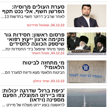
סערת העולים מרוסיה:
הפרשן חשף, אלי נכט תקף
לאחר שרביב דרוקר חשף בחדשות 13, כי העולים החדשים מרוסיה מגיעים לישראל כדי לקבל את סל ההטבות כעולים חדשים והם חוזרים מיד אל מולדתם, תוקף אלי נכט: "הכתבה של דרוקר מלאה שקרים ורמיזות על גבול הגזענות"
06.12.22, שמואל סרדינס
פרסום ראשון: חסידות גור
מקימה ארגון ייעוץ רפואי
שיספק הכוונה לחסידים
מוקד מיוחד שיופעל בידי החסידות ינתב את הפניות העוסקות בנושאים רפואיים לאנשי המקצוע. ומי יעמוד בראשו של המוקד? כל הפרטים
04.12.22, מנהל האתר
מי מתחזה לביטוח
הלאומי?
הביטוח הלאומי מצא ודיווח למערך הסייבר הלאומי על גורמים מתחזים ברשת לאתר הארגון
03.12.22, שחר כחלון
'כיפת ברזל' שדרגה יכולות:
צפו ביירוט המוצלח, הפעם
מספינה (וידאו)
לראשונה בוצע יירוט מוצלח של מיירט ארוך טווח 'LRAD׳ מספינת הטילים אח"י מגן מדגם סער 6 כנגד מטרה שדימתה טיל שיוט מתקדם