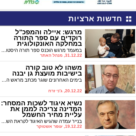
חדשות ארציות
מרגש: איילה והמפכ"ל
רוקדים עם ספר התורה
במחלקה האונקולוגית
במעמד מרגש הוכנס ספר תורה היסטורי לבית רחשי לב במרכז הרפואי שיבא בתל השומר בהשתתפות עשרות ילדים חולי סרטן ומכובדים רבים
31.12.22, מנהל האתר
משהו לא טוב קורה
בישיבות מועצת גן יבנה
בימים האחרונים שוגר מכתב מראש המועצה, דרור אהרון, לחבר המועצה, מטעם האופוזיציה, מוטי יוסף * בתמצית המכתב, "היעדרויותיו הקבועות", כך נכתב, "מישיבות המועצה והתנהלותו בוועדת הביקורת."
20.12.22, ג'ני זרח
נשיא איגוד לשכות המסחר:
המדינה צריכה לממן את
עליית מחיר החשמל
בנייר עמדה שהגיש האיגוד לקראת השימוע שתקיים רשות החשמל נטען כי יש להקים גוף שיתכלל את כל פעילות משק האנרגיה בישראל, לחייב את חברת החשמל בהתייעלות עומק, להפסיק את הפעילות הרציפה של התחנות הפחמיות ולהגדיל זמנית את היתר הפליטה של התחנות הפועלות בגז
19.12.22, עופר אשטוקר