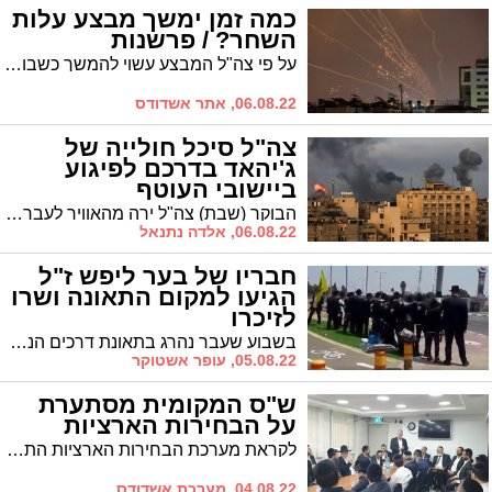
כמה זמן ימשך מבצע עלות
השחר? / פרשנות
על פי צה"ל המבצע עשוי להמשך כשבוע ימים, אך אם ננתח את האויב שמולנו – נראה שניתן לסיים אותו תוך יומיים עד שלושה.
06.08.22, אתר אשדודס
צה"ל סיכל חולייה של
ג'יהאד בדרכם לפיגוע
ביישובי העוטף
הבוקר (שבת) צה"ל ירה מהאוויר לעבר אופנוע בזמן נסיעה - וסיכל חוליית ג'יהאד איסלאמי שהייתה בדרכה לירות מרגמות לעבר יישובי עוטף עזה
06.08.22, אלדה נתנאל
חבריו של בער ליפש ז"ל
הגיעו למקום התאונה ושרו
לזיכרו
בשבוע שעבר נהרג בתאונת דרכים הנער בער ליפש ז"ל, בן 14 ששב ממבצע הנחת תפילין במרכז מסחרי סמוך לקרית מלאכי. היום, שבוע לאחר התאונה הקטלנית, הגיעו למקום חבריו של הנער ושרו לזיכרו שירי גאולה
05.08.22, עופר אשטוקר
ש"ס המקומית מסתערת
על הבחירות הארציות
לקראת מערכת הבחירות הארציות התכנסה ש"ס המקומית בבית הכנסת החיד"א בעיר בראשות מ"מ ראש העיר ר' אבי אמסלם ובהשתתפות חה"כ הרב יעקב מרגי
04.08.22, מערכת אשדודס