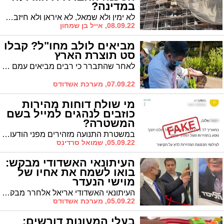
במדינה?
לא ימין ולא שמאל, לא איראן ולא חיזבאללה. הסכנה הגדולה ביותר של מדינת ישראל היא מה שקורה בתחום הדיור. אלו שרכשו דירות בשנים האחרונות עם משכנתא עד לתקופת הפנסיה ועשויים להתרסק בדרך– ואלו שלא יכולים להקים בית בארץ ישראל.
08.09.22, אייל בן שמחון
מביאים לולב מחו"ל? קבלו
סט תוצרת הארץ
לאחר שהתברר כי רבים מביאים עמם ד' מינים מחו"ל, מודיע משרד החקלאות: הלולב יוחרם, ותחתיו תקבלו אתרוג ישראלי
07.09.22, מערכת אשדודס
מי שולח דוחות מהירות
כוזבים לנהגים למייל בשם
המשטרה?
במשטרת התנועה מזהירים מפני הודעות כוזבות בגין נהיגה במהירות מופרזת שנשלחות לאזרחים תמימים ומתריעים מפני לחיצה על הלינק המצורף להן
05.09.22, שמואל סרדינס
העיתונאי האשדודי מבקש:
בואו לשמח את אחיו של
מוישי הנעדר
העיתונאי האשדודי אריאל אלחרר מבקש: אחיו של מוישי קליינרמן שנעדר מזה חודשים מביתו חוגג בר מצווה. בואו לשמח
05.09.22, מערכת אשדודס
בעלי המעונות דורשים: