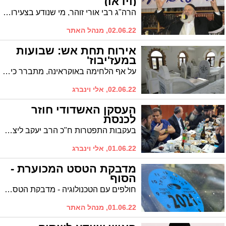
(וידאו)
הרה"ג רבי אורי זוהר, מי שנודע בצעירותו כאחד מגדולי השחקנים, הכה את העולם החילוני בהלם כשחזר בתשובה ולאחר מכן לא מש מאהלה של תורה, נפטר הבוקר באופן פתאומי
02.06.22, מנהל האתר
אירוח תחת אש: שבועות
במעז'יבוז'
על אף הלחימה באוקראינה, מתברר כי ישנם עשרות יהודים ביניהם גם מעירנו המבקשים להגיע לחג השבועות, יומא דהילולא של רבינו אור שבעת הימים הבעש"ט, לציונו הקדוש
02.06.22, אלי וינברג
העסקן האשדודי חוזר
לכנסת
בעקבות התפטרות ח"כ הרב יעקב ליצמן מהכנסת, הח"כ הנכנס, עסקן הציבור מאשדוד, הרב יעקב טסלר, נפרד ממנו בחמימות ומשרטט קווים ראשונים לשליחותו
01.06.22, אלי וינברג
מדבקת הטסט המכוערת -
הסוף
חולפים עם הטכנולוגיה - מדבקת הטסט השנתי ההיסטורית שמודבקת על השמשה הקדמית, לא תונפק החל מ-2023. הסיבה: המידע על כלי הרכב זמין ממילא בכל ניידת משטרה
01.06.22, מנהל האתר