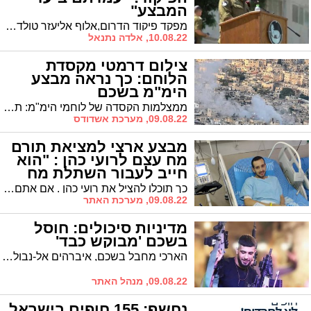
המבצע"
מפקד פיקוד הדרום,אלוף אליעזר טולדנו מסכם עם אנשי הפיקוד את מבצע ׳עלות השחר׳. ״אם אתם שואלים אותי האם המבצע הזה מוצלח, אומר רק דבר אחד- עמדתם ביעדים שהטלנו עליכם, מבחינתי זו הצלחה"
10.08.22, אלדה נתנאל
צילום דרמטי מקסדת
הלוחם: כך נראה מבצע
הימ"מ בשכם
ממצלמות הקסדה של לוחמי הימ"מ: תיעוד המבצע של לוחמי הימ"מ והשב"כ שבו חוסל פעיל הטרור אברהים נאבולסי.
09.08.22, מערכת אשדודס
מבצע ארצי למציאת תורם
מח עצם לרועי כהן : "הוא
חייב לעבור השתלת מח
עצם בדחיפות"
כך תוכלו להציל את רועי כהן . אם אתם בעלי שורשים וממוצא מאחת מהמדינות האלו- סוריה, פולין, טורקיה או בולגריה בגילאי 18-45 שיגיע לתת דגימת רוק פשוטה מאחת מהעמדות בארץ. " אנחנו חייבים למצוא בהקדם תורם לרועי שלנו. עבורכם זה תהליך פשוט וקל- ועבורינו זה עולם ומלואו", מבקש בכל לב ליאור- אביו של רועי.
09.08.22, מערכת האתר
מדיניות סיכולים: חוסל
בשכם 'מבוקש כבד'
הארכי מחבל בשכם, איברהים אל-נבולסי, חוסל הבוקר במבצע משולב של הימ"מ וכוחות צה"ל. סייען שהיה עמו בבית נהרג וכ-30 חמושים ומפרי סדר פלסטינים נוספים נפצעו, לפחות שלושה מהם באורח קשה. אין נפגעים לכוחות הביטחון
09.08.22, מנהל האתר
נחשף: 155 חופים בישראל,