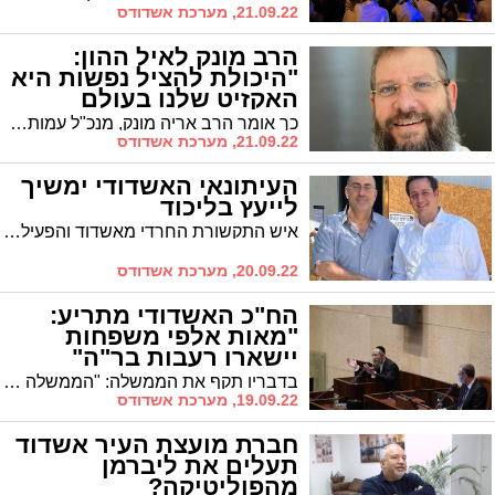
21.09.22, מערכת אשדודס
הרב מונק לאיל ההון:
"היכולת להציל נפשות היא
האקזיט שלנו בעולם
החברתי"
כך אומר הרב אריה מונק, מנכ"ל עמותת 'בית חם', שעוסקת בטיפול ושיקום של בעלי צרכים מיוחדים, בשיחה פתוחה עם המשקיע דב מורן (שותף מנהל, קרן הון הסיכון Grove Ventures) כחלק מסדרת מפגשים בין המגזר החברתי והעסקי. קראו את הכתבה המרתקת שפורסמה ב'גלובס' וקידשה שם שמים
21.09.22, מערכת אשדודס
העיתונאי האשדודי ימשיך
לייעץ בליכוד
איש התקשורת החרדי מאשדוד והפעיל החברתי ישמש כיועץ התקשורת של מקום 21 בליכוד נציג הגליל והעמקים ברשימת הליכוד לכנסת. חכ"ל ניסים ואטורי
20.09.22, מערכת אשדודס
הח"כ האשדודי מתריע:
"מאות אלפי משפחות
יישארו רעבות בר"ה"
בדבריו תקף את הממשלה: "הממשלה נחלה כשלון חרוץ - בכל מה שנגעתם הרסתם. בקרוב מאוד בעז"ה נחליף את הממשלה ואף אזרח לא יישאר רעב"
19.09.22, מערכת אשדודס
חברת מועצת העיר אשדוד
תעלים את ליברמן
מהפוליטיקה?