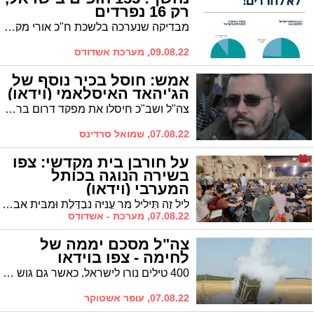
רק 16 נפרדים
מבדיקה שנערכה בלשכת ח"כ אורי מקלב מתברר כי רק עשרה אחוז מהחופים המוכרזים בישראל הינם חופים נפרדים עבור הציבור הדתי והחרדי * טוען: "רוב החופים הנפרדים אינם ממלאים את ייעודם בטח לא זה ההלכתי" * באשדוד הוגדלה השנה רצועת החוף הנפרד בפעילות אגודת ישראל
09.08.22, מערכת אשדודס
אמש: חוסל בכיר נוסף של
הג'יהאד האיסלאמי (וידאו)
צה"ל ושב"כ חיסלו את מפקד דרום ברצועת עזה, ח'אלד מנצור שהיה אחראי על מאות שיגורים לעבר ישראל ובין היתר לנפילתם של רס"ן אלירז פרץ וסמ"ר אילן סביאטקובסקי ז"ל בשנת 2010. צפו בתיעוד מתקיפות צה"ל ברצועה הלילה
07.08.22, שמואל סרדינס
על חורבן בית מקדשי: צפו
בשירה הנוגה בכותל
המערבי (וידאו)
לֵיל זֶה תְּיֵלִיל מַר עֲנִיָּה נִבְדֶּלֶת וּמִבֵּית אָבִיהָ כְּהַיּוֹם נֶחְדֶּלֶת וְעוֹרֶכֶת בָּכוֹת וְקִינִים מְיַלֶּלֶת כִּי נִשְׂרַף בֵּיתָהּ בְּלַבַּת אוֹכֶלֶת * על אף המצב הבטחוני הגיעו המונים לכותל המערבי. צפו בווידאו המרגש
07.08.22, מערכת - אשדודס
צה"ל מסכם יממה של
לחימה - צפו בוידאו
400 טילים נורו לישראל, כאשר גם גוש דן הוכנסה לסבב הלחימה. צה"ל מסכם יממה של הסלמה שהחלה עם חיסולו של ראש הג'יהאד האיסלאמי בצפון הרצועה
07.08.22, עופר אשטוקר