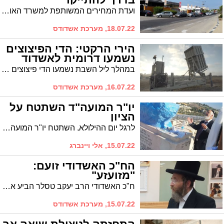
ועדת המחירים המשותפת למשרד האוצר והתחבורה העבירה לחתימת השרים המלצה לייקר את מבחן הרישוי השנתי ל-112 שקל, ושורה של אגרות נוספות ב-27%. שרת התחבורה אמרה שתבחן את נחיצות העלאת המחיר. שר האוצר הודיע שלא יחתום על הצו
18.07.22, מערכת אשדודס
הירי הרקטי: הדי הפיצוצים
נשמעו דרומית לאשדוד
במהלך ליל השבת נשמעו הדי פיצוצים באשדוד בעקבות שיגור רקטות לעיר השכנה אשקלון. אזעקות נשמעו באשקלון ובמרחב עוטף עזה, וזוהו שני שיגורים. שיגור אחד יורט, השיגור השני נפל בשטח פתוח
16.07.22, מערכת אשדודס
יו"ר המועה"ד השתטח על
הציון
לרגל יום ההילולא, השתטח יו"ר המועה"ד על ציון הצדיק בהר הזיתים. "התפללתי לישועת עם ישראל"
15.07.22, אלי ויינברג
הח"כ האשדודי זועם:
"מזועזע"
ח"כ האשדודי הרב יעקב טסלר הביע אמש מחאתו נגד אלימות המשטרה שהופגנה לאורך יום האתמול כלפי מתפללים בציון ה'אור החיים' . "לא נתפס שאזרחים תמימים נדרשים לחטוף מכות, להיסחב בבוטות ובהשפלה, ללא כל סיבה ראויה"
15.07.22, מערכת אשדודס