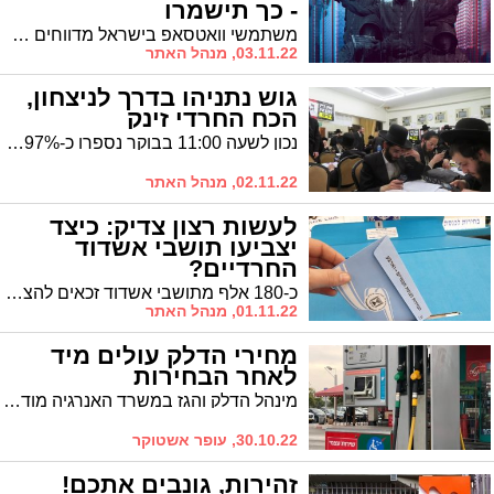
- כך תישמרו
משתמשי וואטסאפ בישראל מדווחים על ניסיונות השתלטות על חשבונות, ניסיונות המגיעים מחו"ל. על פי הדיווח שהגיע למערכת משתמשים מקבלים הודעה כי עליהם למסור קוד אימות שהתקבל בהודעה רגילה - שליחת הקוד מעבירה את השליטה בחשבון לגורמים זרים שמשביתים את החשבון
03.11.22, מנהל האתר
גוש נתניהו בדרך לניצחון,
הכח החרדי זינק
נכון לשעה 11:00 בבוקר נספרו כ-97% מקולות הבוחרים וההתקרבות לתוצאות האמת ממשיכה לאותת על המהפך * גוש הימין עומד על 65 מנדטים * עדיין לא נספרו המעטפות הכפולות המכילות כחצי מיליון קולות
02.11.22, מנהל האתר
לעשות רצון צדיק: כיצד
יצביעו תושבי אשדוד
החרדיים?
כ-180 אלף מתושבי אשדוד זכאים להצביע מתוך 6.7 מיליון בישראל מהם צפויים להצביע כ- 110,000 - 115000 * למי הצביעו תושבי אשדוד ב-3 המערכות הבחירות האחרונות לכנסת?
01.11.22, מנהל האתר
מחירי הדלק עולים מיד
לאחר הבחירות
מינהל הדלק והגז במשרד האנרגיה מודיע כי בחצות הלילה שבין שלישי לרביעי (1.11.2022-2.11.2022) יעודכנו מחירי מוצרי הדלק הנמצאים בפיקוח, הנמכרים לצרכן בתחנות הדלק.
30.10.22, עופר אשטוקר
זהירות, גונבים אתכם!