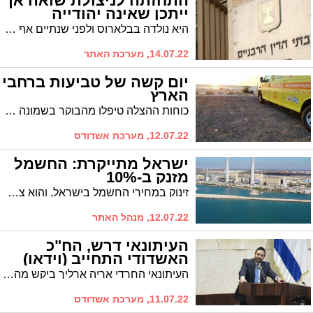
התחזתה לניצולת שואה אך
ייתכן שאינה יהודייה
היא נולדה בבלארוס ולפני שנתיים אף הצליחה לשכנע את בית המשפט לענייני משפחה באשדוד לתקן את גילה על מנת שתוכל לקבל קצבה כניצולת שואה, אלא שמחוות דעת חדשה עולה כעת כי ייתכן ואיננה יהודייה כלל
14.07.22, מערכת האתר
יום קשה של טביעות ברחבי
הארץ
כוחות ההצלה טיפלו מהבוקר בשמונה טובעים ברחבי הארץ - האירוע האחרון הוא סמוך לשעה 22:00 בחוף פלמחים, שם מבצעים כוחות ההצלה החייאה בשני טובעים. כל אירועי הטביעה מהבוקר ברחבי הארץ
12.07.22, מערכת אשדודס
ישראל מתייקרת: החשמל
מזנק ב-10%
זינוק במחירי החשמל בישראל, והוא צפוי לעלות בחודש אוגוסט בכ-10 אחוזים. הזינוק במחירי החשמל צפוי להביא לגל התייקרויות במשק בתחומים נוספים והצפי הוא לעלייה משמעותית גם במחירי המים
12.07.22, מנהל האתר
העיתונאי דרש, הח"כ
האשדודי התחייב (וידאו)
העיתונאי החרדי אריה ארליך ביקש מהח"כ האשדודי ינון אזולאי לקבל את תוכניתיו לכנסת הבאה. אזולאי: "אדרוש ואפעל לגבי מס החד פעמי לבטל אותו"
11.07.22, מערכת אשדודס