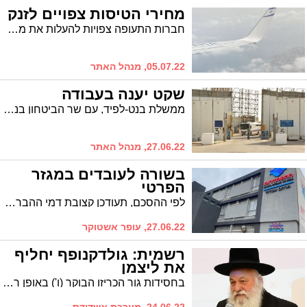
מחירי הטיסות צפויים לזנק
חברות התעופה צפויות להעלות את מחירי הטיסות, זאת בעקבות עליה של 10% במחיר הדלק הסילוני
05.07.22, מנהל האתר
שקט יענה בעבודה
ממשלת בנט-לפיד, עם שר הביטחון בני גנץ הפסיקו את מזוודות הכסף ובמקום יצרו סיסמה חדשה: שקט ייענה בתעסוקה.
27.06.22, מנהל האתר
בשורה לעובדים במגזר
הפרטי
לפי ההסכם, תעודכן קצובת דמי ההבראה לעובדים ל-400 שקל ליום לעומת 378 שקל לכלל המשק כיום, תוספת שיכולה להגיע ל-220 שקל לעובד. בפנייה לממונה הראשית על יחסי עבודה מבקשים הצדדים להרחיב את ההסכם לכלל המשק, כך שיחול על כלל העובדים והמעסיקים
27.06.22, עופר אשטוקר
רשמית: גולדקנופף יחליף
את ליצמן
בחסידות גור הכריזו הבוקר (ו') באופן רשמי כי הרב יצחק גולדקנופף, שניהל בעבר את מאבקי השבת באשדוד, הוא המועמד להחליפו בבחירות הקרובות.