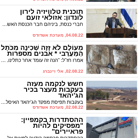
תוכנית טלוויזיה לירון
לונדון: אזולאי זועם
חברי כנסת, ביניהם חבר הכנסת האשדודי ינון אזולאי, פנו למנכ"ל ערוץ הכנסת וליו"ר הכנסת בבקשה למנוע את העלאת תכנית טלוויזיה בהובלת העיתונאי ירון לונדון שתחל בליל תשעה באב
04.08.22, מערכת אשדודס
מֵעוֹלָם לֹא זָזָה שְׁכִינָה מִכֹּתֶל
הַמַּעֲרָבִי * אבנים מספרות
אמרו חז"ל: "הנה זה עומד אחר כתלינו, אחר כותל המערבי של בית המקדש". צפו בתמונות של שוקי לרר, שלא ישאירו אתכם אדישים
02.08.22, אלי ויינברג
חשש לנקמה מעזה
בעקבות מעצר בכיר
הג'יהאד
בעקבות תפיסת מפקד הג'יהאד האיסלאמי בג'נין הוחלט בצה״ל על סגירה של כבישים בעוטף עזה, הפסקת הרכבות בין אשקלון לשדרות, סגירת חוף זיקים וסגירת מעבר ארז לכניסת פועלים חסימות אזורים וצירים סמוכים לגדר המערכת ברצועת עזה
02.08.22, מערכת אשדודס
ההסתדרות בקמפיין:
"מפסיקים להיות
פראיירים"