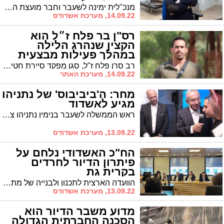
מנכ"לית ימינה לשעבר וחבר מועצת העיר אשדוד, סטלה ויינשטיין, מקימה מפלגת עולים וצפויה להגיש מחר רשימה שתתמודד בבחירות הקרובות בראשותה. האם היא תצליח לדרדר את אביגדור ליברמן מתחת לאחוז החסימה?
14.09.22, מערכת אשדודס
רס"ן בר פלח ז״ל הוא
הקצין שנהרג הלילה
במהלך פעילות מבצעית
רב סרן פלח ז"ל, סגן מפקד סיירת חטיבת הנח"ל, הוא הקצין שנהרג הלילה כתוצאה מחילופי ירי, במהלך התקלות עם מחבלים בקו התפר, בסמוך למעבר ג'למה שבמרחב החטיבה המרחבית מנשה. יהי זכרו ברוך
14.09.22, מערכת האתר
מחר: ה'ביביבוס' של נתניהו
מגיע לאשדוד
ראש הממשלה לשעבר בנימין נתניהו צפוי להגיע מחר אחר הצהריים לסיור בחירות באשדוד עם ה'ביביבוס' המשוריין שלו. בהמשך ייפגש עם ראש העיר ד"ר יחיאל לסרי
13.09.22, מערכת אשדודס
הח"כ האשדודי נלחם על
פיתרון הדיור לחרדים
בקרית גת
הוועדה הארצית לתכנון ולבנייה של מתחמים מועדפים לדיור התכנסה הבוקר כדי לשמוע את ההתנגדויות לשינוי תוכנית הבניה במערב קרית גת שהיתה מיועדת עבור הציבור החרדי - ושונתה * בין הנוכחים הבולטים: הנציג האגודאי מאשדוד ח"כ הרב יעקב טסלר * הרב אייכלר שהגיש את ההתנגדות סיפר על ההסתה באשדוד שהיתה בעבר נגד התיישבות חרדית
13.09.22, מערכת אשדודס
מדוע משבר הדיור הוא
הסכנה החברתית הגדולה