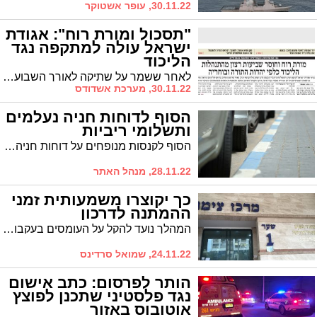
30.11.22, עופר אשטוקר
"תסכול ומורת רוח": אגודת
ישראל עולה למתקפה נגד
הליכוד
לאחר ששמר על שתיקה לאורך השבועות האחרונים כדי לנסות למצות מגעים מול הליכוד, 'המבשר' יוצא הבוקר במתקפה חריפה וטוען כי הליכוד מתנהל בחוסר הוגנות כלפי יהדות התורה
30.11.22, מערכת אשדודס
הסוף לדוחות חניה נעלמים
ותשלומי ריביות
הסוף לקנסות מנופחים על דוחות חניה עליהם לא ידעתם * שר המשפטים גדעון סער פרסם תזכיר תקנות שיחייב רשויות מקומיות להודיע בהודעה לטלפון הנייד או למייל על קבלת דוח חניה בזמן אמת
28.11.22, מנהל האתר
כך יקוצרו משמעותית זמני
ההמתנה לדרכון
המהלך נועד להקל על העומסים בעקבות הביקוש הגבוה לדרכונים. כך תוכלו להנפיק דרכון זמני בזריזות
24.11.22, שמואל סרדינס
הותר לפרסום: כתב אישום
נגד פלסטיני שתכנן לפוצץ
אוטובוס באזור