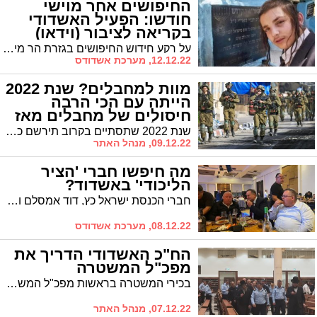
החיפושים אחר מוישי
חודשו: הפעיל האשדודי
בקריאה לציבור (וידאו)
על רקע חידוש החיפושים בגזרת הר מירון אחר מוישי קליינרמן אומר ל'אשדודס' הפעיל האשדודי אריאל אלחרר כי "כולנו תפילה ותקווה שפרשת היעלמותו של מוישי תגיע היום לסיומה. תמשיכו להתפלל, אברהם משה בן שמואל וגיטל"
12.12.22, מערכת אשדודס
מוות למחבלים? שנת 2022
הייתה עם הכי הרבה
חיסולים של מחבלים מאז
ומעולם
שנת 2022 שתסתיים בקרוב תירשם כאחת השנים עם החיסולים הרבים ביותר של מחבלים פלסטינים - 150 פלסטינים, בשלוש גזרות שונות, חמישה מתוכם ביממה האחרונה בלבד, חוסלו על ידי כוחות צה"ל. בשב"כ אומרים כי 130 מתוך ההרוגים היו מעורבים באופן פעיל בטרור.
09.12.22, מנהל האתר
מה חיפשו חברי 'הציר
הליכודי' באשדוד?
חברי הכנסת ישראל כץ, דוד אמסלם ודוד ביטן השתתפו הערב בהילולת רבי יהודה הנשיא שערך הערב הרב שמואל שטרית באולמי 'בית האופרה' בעיר
08.12.22, מערכת אשדודס
הח"כ האשדודי הדריך את
מפכ"ל המשטרה
בכירי המשטרה בראשות מפכ"ל המשטרה תנ"צ קובי שבתאי סיירו בבית המדרש הגדול של ויזניץ בבני ברק וזכו להדרכה והסבר מהח"כ האשדודי הרב יעקב טסלר. צפו
07.12.22, מנהל האתר