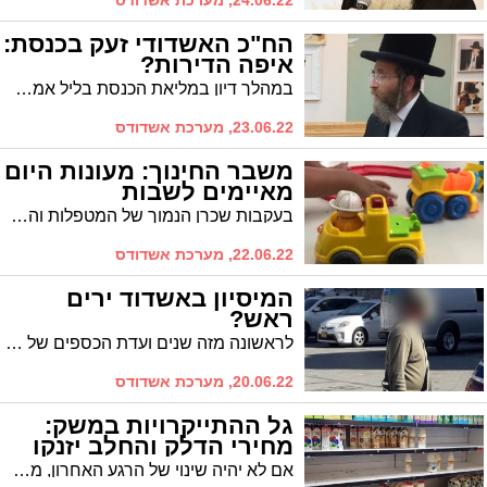
24.06.22, מערכת אשדודס
הח"כ האשדודי זעק בכנסת:
איפה הדירות?
במהלך דיון במליאת הכנסת בליל אמש זעק הח"כ האשדודי הרב יעקב טסלר בדיון שיזם על מצוקת מחירי השכירות את זעקתם של הזוגות הצעירים. "בזמן שהממשלה הרעה הזו הולכת הביתה, לזוגות הצעירים אין כלל בית לחזור אליו"
23.06.22, מערכת אשדודס
משבר החינוך: מעונות היום
מאיימים לשבות
בעקבות שכרן הנמוך של המטפלות והמחסור בכוח אדם צפויים עשרות אלפי פעוטות להישאר ללא מעון בשנת הלימודים הקרובה
22.06.22, מערכת אשדודס
המיסיון באשדוד ירים
ראש?
לראשונה מזה שנים ועדת הכספים של הכנסת אישרה את עמותת המיסיון 'עדי השם' (היל"ת) לפי סעיף 61 בפקודת מס הכנסה וקבעה כי תהיה זכאית בהטבות ממס לעניין מיסוי מקרקעין. המיסיון באשדוד ינסה שוב להרים ראש?
20.06.22, מערכת אשדודס
גל ההתייקרויות במשק:
מחירי הדלק והחלב יזנקו
אם לא יהיה שינוי של הרגע האחרון, מחירי החלב בישראל צפויים לעלות בתחילת חודש יולי בשיעור של יותר מ-10 אחוזים. גם מחיר הדלק צפוי להמשיך לעלות, והוא צפוי לחצות את רף השמונה שקלים לליטר