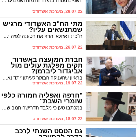
השניים נעצרו בנפרד זה מזה ושמם עדיין אסור בפרסום. הם מכחישים את החשדות. מעצרם הוארך ב-6 ימים
26.07.22, מערכת אשדודס
מתי הח"כ האשדודי מרגיש
שמתנשאים עליו?
ח"כ ינון אזולאי הדף את הטענה לפיה ישנו ציבור המוגדר 'ימין רך' המחפש בית פוליטי. "כשאומרים לי 'ימין רך' אני מרגיש שמתנשאים עלי. ימין הוא ימין. לא 'ימין רך, יש ימין מסורתי"
26.07.22, מערכת אשדודס
חברת המועצה באשדוד
תקים מפלגת עולים מול
אביגדור ליברמן?
בראיון שהעניקה הבוקר לעיתון 'יתד נאמן' מספרת ווינשטיין כי הצעה כזו עלתה על השולחן. "לפי שעה עדיין פסלתי אבל שוקלת את כל האופציות", הבהירה ותקפה את ליברמן: "הציבור הרוסי כבר לא קונה את הסיפור לפיו 'החרדים אשמים ביוקר המחיה'"
19.07.22, מערכת אשדודס
"חרפה ואפליה חמורה כלפי
שומרי השבת"
במכתבו טען כי מלבד הדרישה המבישה להעסיק יהודים בשבת, תנאי המכרז יוצרים אפליה חמורה כלפי מועמדים המבקשים לשמור שבת
18.07.22, מערכת אשדודס
גם הטסט השנתי לרכב
בדרך להתייקר