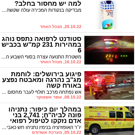
למה יש מחסור בחלב?
מבדיקה בנקודות המכירה עולה שקשה עד בלתי אפשרי למצוא חלב תנובה או טרה. בחלק מהרשתות אזלו רוב מוצרי החלב הלא מפוקחים של טרה. למה זה קרה?
20.10.22, מנהל האתר
סטודנט לרפואה נתפס נוהג
במהירות 231 קמ"ש בכביש
6
משטרת התנועה עצרה בסוף השבוע האחרון נהג רכב שתועד טס בכביש 6 במהירות 231 קמ"ש. מדובר במהירות אחת הגבוהות ביותר שנתפסו אי פעם בכבישי הארץ. בית המשפט שחרר את הנהג למעצר בית
16.10.22, מנהל האתר
פיגוע בירושלים: לוחמת
מג"ב נהרגה ומאבטח נפצע
באורח קשה
אש נפתחה מרכב חולף לעבר מחסום בצפון ירושלים * מהירי נהרגה חיילת ומאבטח אזרחי נפצע באורח קשה * המחבלים הצליחו להימלט מהזירה וכוחות הביטחון מנהלים מצוד אחריהם
08.10.22, עופר אשטוקר
במהלך יום כיפור: נתניהו
פונה לביה"ח; 2,741 בני
אדם נזקקו לטיפול רפואי
יו"ר האופוזיציה בנימין נתניהו חש כאבים בחזה במהלך תפילת נעילה בבית כנסת בירושלים והוזמן לו אמבולנס * חובשי מד"א הוזנקו להעניק טיפול רפואי ל- 2,741 בני אדם ברחבי הארץ
05.10.22, מערכת אשדודס