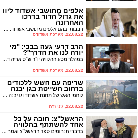
אלפים מתושבי אשדוד ליוו
את גדול הדור בדרכו
האחרונה
רבבות, בהם אלפים מתושבי אשדוד, השתתפו בהלוויית נשיא מועצת חכמי התורה מרן חכם שלום כהן. לאחר סתימת הגולל אלפים עברו על קברו הטרי
22.08.22, מערכת אשדודס
הרב דרעי געה בבכי: "מי
יורה לנו את הדרך"?
במהלך מסע ההלוויה יו"ר ש"ס אריה דרעי ספד בבכי תמרורים אחר לכתו של נשיא מועצת חכמי התורה חכם שלום כהן.
22.08.22, מערכת אשדודס
שריפה עם חשש ללכודים
ברחוב השייטת בגן יבנה
לוחמי האש של תחנת אשדוד וגן יבנה פועלים כעת לכיבוי שריפת בית פרטי ברח השייטת, בגן יבנה.
22.08.22, ג'ני זרח
הראשל"צ: חובה על כל
אחד להשתתף בהלוויה
בדברי תנחומים ספד הראשל"צ ואמר כי "חובה על כל אחד ואחד לבוא ולהשתתף בהלווייתו של מרן זצ"ל שלימד תורה לרבים, גידל דורות של תלמידי חכמים, החזיר עטרה ליושנה והקים את יהדות ספרד מעפרה"