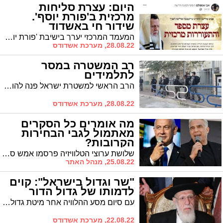
היום: עצרת סליחות
מרכזית ב'פורת יוסף'.
שידור חי באשדוד
המעמד המרכזי יערך בישיבת 'פורת יוסף', בראשה עמד חכם שלום הכהן זי"ע. שידור חי לביה"כ החיד"א ולמתנ"ס נווה יונתן
28.08.22, מערכת אשדודס
רב המשטרה במסר
לתלמידים
הרב הראשי למשטרת ישראל פנה להורים ולתלמידי הישיבות בבקשה לאמץ ולהנחיל לדור הצעיר את הנחיות הבטיחות בדרכים
28.08.22, מערכת אשדודס
מה אומרים כל הסקרים
מאתמול לגבי הבחירות
הקרובות?
שלושת ערוצי הטלוויזיה פרסמו אמש סקרים ואנחנו מציגים לכם את ממוצע הסקרים של כל הסוקרים מאתמול – ה 24/08/2022:
25.08.22, מנהל האתר
"שר וגדול בישראל": קוים
לדמותו של גדול הדור
עם סיום מסע ההלוויה אחר מיטת גדול הדור נשיא מועצת חכמי התורה מרן חכם שלום כהן זצ"ל בהשתתפות מאות אלפים, בהם אלפים מתושבי אשדוד, מגיש 'אשדודס' כתבת פרופיל ומשרטט קווים לדמותו שתחסר לעם ישראל
22.08.22, מערכת אשדודס