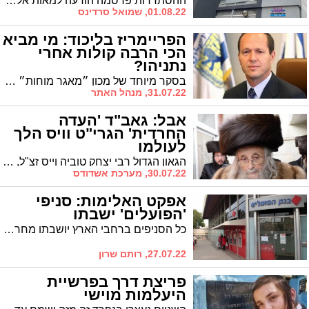
ההסתדרות פרסמה הודעה למאות אלפי חבריה ובה דף הנחיות שמסביר מה המותגים שהתייקרו וכיצד ניתן לבחור תחליפים כדי להוזיל את סל הקניות. בימים הקרובים יתפרשו נציגי ההסתדרות במרכזי הקניות ברחבי הארץ ויחלקו לקהל חומר הסברה: "נשתמש בכל האמצעים שעומדים לרשותנו על מנת לבלום את יוקר המחיה ולהחזיר את המחירים לרמה סבירה" - אמר בר-דוד
01.08.22, שמואל סרדינס
הפריימריז בליכוד: מי מביא
הכי הרבה קולות אחרי
נתניהו?
בסקר מיוחד של מכון ״מאגר מוחות״ בראשות פרופ׳ יצחק כץ שפורסם הבוקר ברדיו ירושלים נבדק מיהו חבר הכנסת, מלבד בנימין נתניהו שמביא הכי הרבה קולות חדשים לליכוד: ניר ברקת
31.07.22, מנהל האתר
אבל: גאב"ד 'העדה
החרדית' הגרי"ט וויס הלך
לעולמו
הגאון הגדול רבי יצחק טוביה וייס זצ"ל, גאב"ד 'העדה החרדית' בירושלים ומורה דרכה במשך כשני עשורים. הלך לעולמו במהלך ליל השבת האחרונה. בן 95 היה בפטירתו.
30.07.22, מערכת אשדודס
אפקט האלימות: סניפי
'הפועלים' ישבתו
כל הסניפים ברחבי הארץ יושבתו מחר עד השעה 11:00 במחאה על האלימות והעומסים איתם מתמודדים העובדים לא תתקיים מחר (יום רביעי) קבלת קהל ולא יינתן מענה טלפוני עד השעה 11:00 בכל סניפי הבנק, מרכזי הייעוץ והמוקד הטלפוני
27.07.22, רותם שרון
פריצת דרך בפרשיית
היעלמות מוישי