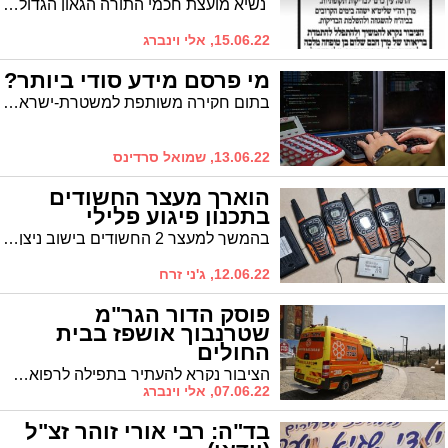
נשיא מועצת חכמי התורה הגאון הגדול חכם רבי שלום כהן ראש ישיבת "פורת יוסף" אושפז אמש (שלישי) בבית החולים לצורך סדרת בדיקות. תפילות להחלמתו
15.06.22, אלי וינברג
מי פרסם מידע סודי ביותר?
בתום חקירה משותפת למשטרת-ישראל, צה"ל ושב"כ, מחלקת הסייבר בפרקליטות המדינה הגישה כתבי אישום נגד בגיר וקטין בפרשה של החזקה, איסוף, מסירה ופרסום של ידיעות סודיות ביותר. הפרשה הותרה היום לפרסום מוגבל
13.06.22, שמואל סרדינס
הוארך מעצר החשודים
בתכנון פיגוע פלילי
בהמשך למעצר 2 החשודים בישוב ניצן ביום רביעי, וסיכול התחמשותם בנשק ואמצעים פירוטכניים בעלי יכולת הפעלה אלחוטית, במטרה עפ"י החשד להוציא לפועל פיגוע פלילי, החשודים הובאו אמש לאחר חקירתם בימ"ר לכיש בפני בימ"ש השלום באשקלון שהורה לשחרר אותם בתנאים.
12.06.22, ג'ני זרח
פוסק הדור הגר"מ
שטרנבוך אושפז בבית
החולים
הציבור נקרא להעתיר בתפילה לרפואתו של הגאון רבי משה בן דבורה בתושח"י
07.06.22, אלי וינברג
בד"ה: רבי אורי זוהר זצ"ל