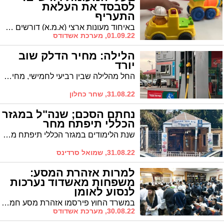
לסבסד את העלאת
התעריף
באיחוד מעונות ארצי (א.מ.א) דורשים מהאוצר למנוע מהתעריף המוגדל ליפול על כתפי ההורים
01.09.22, מערכת אשדודס
הלילה: מחיר הדלק שוב
יורד
החל מהלילה שבין רביעי לחמישי, מחיר הדלק יוזל ב- 21 אג' זה חודש שני ברציפות ויעמוד על 6.37 ליטר
31.08.22, שחר כחלון
נחתם הסכם; שנה"ל במגזר
הכללי תיפתח מחר
שנת הלימודים במגזר הכללי תיפתח מחר (ה') כמתוכנן לאחר שארגוני המורים ומשרדי הממשלה הגיעו להבנות ביניהם. מזכ"לית הסתדרות המורים, יפה בן דויד: "אחרי מאבק ארוך הצלחנו להביא בשורה אמיתית לעובדי ההוראה"
31.08.22, שמואל סרדינס
למרות אזהרת המסע:
משפחות מאשדוד נערכות
לנסוע לאומן
במשרד החוץ פירסמו אזהרת מסע חמה במיוחד שכוללת התרעה ממוקדת מפני אסון שיכול להתרחש, אך הברסלבים לא נרתעים ומחשש שהשערים יסגרו – חלקם יוצאים לאומן כבר כעת
30.08.22, מערכת אשדודס