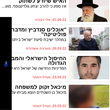
האיש שיודע לשתוק
אין ספק כי להרב יצחק גולדקנופף, מועמד הסיעה המרכזית למקום הראשון ברשימת אגודת ישראל, ומי שזכור כמי שהוביל את המאבק נגד 'ביג' באשדוד, ישנם כישורים רבים. אך לפני הכל, הוא יודע להבליג
01.06.22, אלי וינברג
"אוכלים סנדביץ ומדברים
פוליטיקה"
במהלך ישיבת סיעת 'ישראל ביתנו' הצהיר שר האוצר ליברמן כי יקצץ בתקציב הישיבות וטען כי הם "אוכלים סנדביץ' ומדברים פוליטיקה, אין סיבה לממן אותם". ח"כ הרב מאיר פרוש: "איווט שיכור"
30.05.22, מערכת אשדודס
החיסול הישראלי והמבוכה
הגדולה
המדיניות החדשה של ישראל היא להעביר את המלחמה לשטח האויב, לא עוד רק להמתין לו ולנסות לסכל פיגועים, אלא ליזום פעולות התקפיות שישבשו את מערך הלחימה והפיקוד שלו. הבושה הגדולה של הנהגת איראן - ההתנקשות חושפת את חדירותו ואת חוסר יכולתו של המשטר להגן על אנשיו בתוך המדינה - הכיצד ישראל מגיעה בקלות לביתו של קולונל בכיר ומחסלת אותו בלב טהרן כאילו היה בישראל או בעזה.
23.05.22, מנהל האתר
מיכאל זקוק למשפחה
מיכאל בן השנתיים הוצא מביתו על ידי משרד הרווחה בעקבות סכנה ממשית שנשקפה לחייו. מזה מספר חודשים שהוא מתגורר אצל משפחת אומנת חירום - מקלט זמני עבור ילדים שיש להוציאם בדחיפות מביתם. מיכאל זקוק כעת זקוק לבית קבוע וחם, הוא זקוק למשפחה שתעניק לו יציבות אהבה ומענה לכל צרכיו והוא עדין ממתין למי שיאמץ אותו.
20.05.22, מנהל האתר