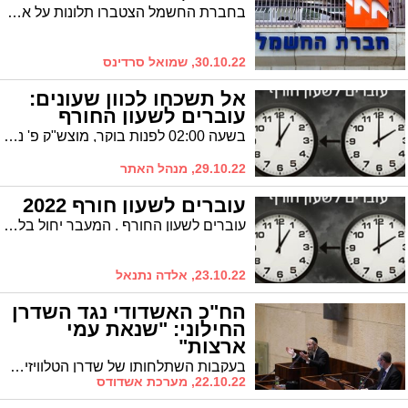
בחברת החשמל הצטברו תלונות על אדם המחייג לאזרחים ומבקש תשלום במזומן עבור חשבונות החשמל * בחברה מזהירים את הציבור ומבהירים גבייה במזומן מתבצעת אך ורק במשרדי החברה ובמרכזי קבלת הקהל הרשמיים שלה
30.10.22, שמואל סרדינס
אל תשכחו לכוון שעונים:
עוברים לשעון החורף
בשעה 02:00 לפנות בוקר, מוצש"ק פ' נח, נזיז את השעון שעה אחת אחורנית. מתי נחזור לשעון הקיץ?
29.10.22, מנהל האתר
עוברים לשעון חורף 2022
עוברים לשעון החורף . המעבר יחול בלילה שבין שבת לראשון (30.10.2022) - בשעה 2:00 יוזז השעון שעה אחת אחורה.
23.10.22, אלדה נתנאל
הח"כ האשדודי נגד השדרן
החילוני: "שנאת עמי
ארצות"
בעקבות השתלחותו של שדרן הטלוויזיה בציבור החרדי בערב שבת, תקף הח"כ האשדודי בחריפות ואמר כי "הדרך היחידה למגר את ההסתה המבישה כלפי הציבור החרדי ולומדי התורה, היא ג׳ בקלפי"
22.10.22, מערכת אשדודס