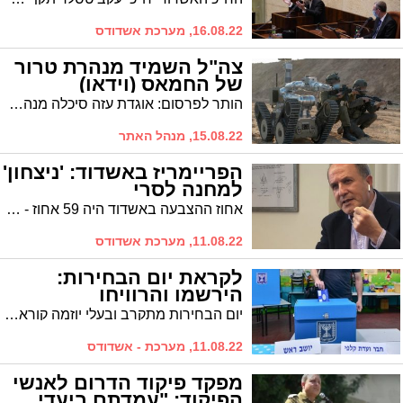
16.08.22, מערכת אשדודס
צה"ל השמיד מנהרת טרור
של החמאס (וידאו)
הותר לפרסום: אוגדת עזה סיכלה מנהרת טרור של חמאס בצפון הרצועה שנחפרה לכיוון ישראל ולא חצתה את המכשול התת-קרקעי החדש מתחת לגבול. המנהרה, בעלת שתי הסתעפויות, נחסמה
15.08.22, מנהל האתר
הפריימריז באשדוד: 'ניצחון'
למחנה לסרי
אחוז ההצבעה באשדוד היה 59 אחוז - השני בגובהו מכלל הערים בישראל, הודות למערך מקצועי שהסתייע בטכנולוגיה שאפשרה סנכרון עם אתרי הצבעות אחרים ושליטה מלאה בשטח.
11.08.22, מערכת אשדודס
לקראת יום הבחירות:
הירשמו והרוויחו
יום הבחירות מתקרב ובעלי יוזמה קוראים לציבור להירשם בהקדם כחברי וועדות קלפי
11.08.22, מערכת - אשדודס
מפקד פיקוד הדרום לאנשי
הפיקוד: "עמדתם ביעדי