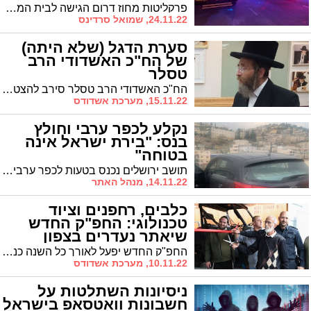
פרקליטות מחוז דרום הגישה לבית המשפט המחוזי בבאר שבע, כתב אישום נגד פתחי זקות (31) מרפיח, לאחר שהתברר כי תכנן לבצע פיגוע באוטובוס שנוסע בין בילו לאשקלון
24.11.22, שמואל סרדינס
סערת הדגל (שלא היתה)
של הח"כ האשדודי הרב
טסלר
הח"כ האשדודי הרב טסלר סירב להצטלם ליד הדגל ועורר סערה. לאחר מכן התברר: היתה אי הבנה
15.11.22, מערכת אשדודס
נקלע לכפר ערבי וחולץ
בנס: "בירת ישראל אינה
בטוחה"
תושב ירושלים נכנס בטעות לכפר ערבי במזרח ירושלים ונחלץ בידי כח משטרתי שכלל גם רכב 'מסוערב' * קרוב משפחתו תושב אשדוד שסייע במאמצי החילוץ ל'אשדודס': "למרבה הבושה בירת ישראל אינה בטוחה"
14.11.22, מנהל האתר
כלבים, רחפנים וציוד
טכנולוגי: החפ"ק החדש
שיאתר נעדרים בצפון
החפ"ק החדש יפעל לאורך כל השנה כנקודת הזנקה לאיתור נעדרים בכל אזור הצפון. "כמעט כל יום יש נעדר חדש"
10.11.22, מערכת אשדודס
ניסיונות השתלטות על
חשבונות וואטסאפ בישראל