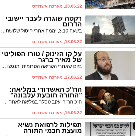
20.06.22, מערכת אשדודס
רקטה שוגרה לעבר יישובי
הדרום
בשעה 3:10, יממה אחרי חיסול שלושת המחבלים בג'נין, נשמעו אזעקות ביישובים בדרום ולראשונה משומר החומות - גם באשקלון. הרקטה שנורתה יורטה על ידי כיפת ברזל. (וידאו)
18.06.22, מערכת אשדודס
על קו הזינוק / טורו הפוליטי
של מאיר ברגר
ביום שאחרי הקריאה הטרומית יתנגשו האינטרסים של השושבינים: שקד תגרור את ימינה לממשלה חלופית עם הליכוד ובנט יבחן מיזוג עם סער בטרם יוכרזו בחירות חדשות * וגם: הסיבה האמיתית לעזיבתו של טל גן צבי * טורו הפוליטי של מאיר ברגר
17.06.22, מערכת אשדודס
הח"כ האשדודי במליאה:
"התורה תובעת עלבונה"
ח"כ הר"ר יעקב טסלר במליאה לאחר העברת הצע"ח לביטול רפורמת הסלולר: "התורה תובעת עלבונה; הפגיעה בפומבי בגדולי ישראל הביאה למפלתו של שר התקשורת"
15.06.22, מערכת אשדודס
תפילות לרפואת נשיא
מועצת חכמי התורה