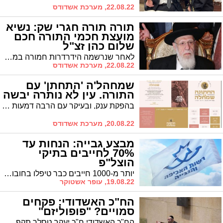
22.08.22, מערכת אשדודס
תורה תורה חגרי שק: נשיא
מועצת חכמי התורה חכם
שלום כהן זצ"ל
לאחר שנרשמה הידרדרות חמורה במצבו הרפואי ונערכו עצרות תפילה להחלמתו, נשיא מועצת חכמי התורה הלך לעולמו כשבני משפחתו ותלמידיו לצידו. מסע ההלוויה ייצא בשעה 14:00 מישיבת פורת יוסף בירושלים לכיוון בית העלמין סנהדריה
22.08.22, מערכת אשדודס
שמחהל'ה 'התחתן' עם
התורה. עין לא נותרה יבשה
בהפקת ענק, ובעיקר עם הרבה דמעות של התרגשות, חגג הנער שמחה'לה את סיום כתיבת ספר התורה. מי עומד מאחורי היוזמה?
20.08.22, מערכת אשדודס
מבצע גבייה: הנחות עד
70% לחייבים בתיקי
הוצל"פ
יותר מ-1000 חייבים כבר טיפלו בחובותיהם במבצע שיזמה רשות האכיפה והגבייה, לסגירת תיקי הוצאה לפועל, תוך הענקת הנחות משמעותיות לחייבים. המבצע יימשך עד תחילת חגי תשרי, וגופים נוספים הצטרפו למבצע, ביניהם; בנקים, חברות ממשלתיות ועוד
19.08.22, עופר אשטוקר
הח"כ האשדודי: פקחים
סמויים? "פופוליזם"
הח"כ האשדודי ח"כ יעקב טסלר תקף בחריפות את שרת התחבורה מירב מיכאלי על התוכנית שהציגה למאבק "בהדרת נשים בתחבורה ציבורית", כלשונה * טסלר: "כותרות סרק על גב הציבור החרדי"