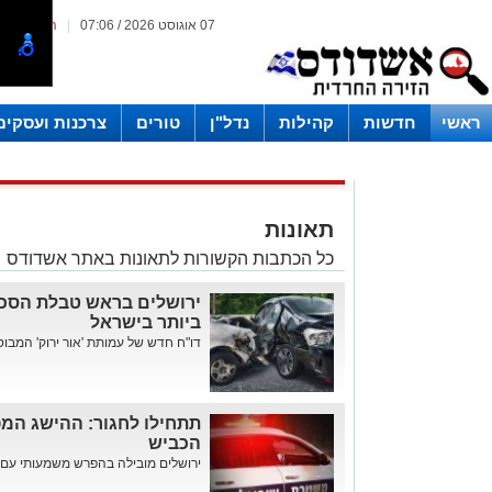
07 אוגוסט 2026 / 07:06
|
המייל האד
ראשי
חדשות
קהילות
נדל"ן
טורים
צרכנות ועסקים
תאונות
כל הכתבות הקשורות לתאונות באתר אשדודס
ירושלים בראש טבלת הסכנ
ביותר בישראל
דו"ח חדש של עמותת 'אור ירוק' המבוסס
תתחילו לחגור: ההישג המ
הכביש
ירושלים מובילה בהפרש משמעותי עם 4,422 דוחות במהלך השנה. אח...