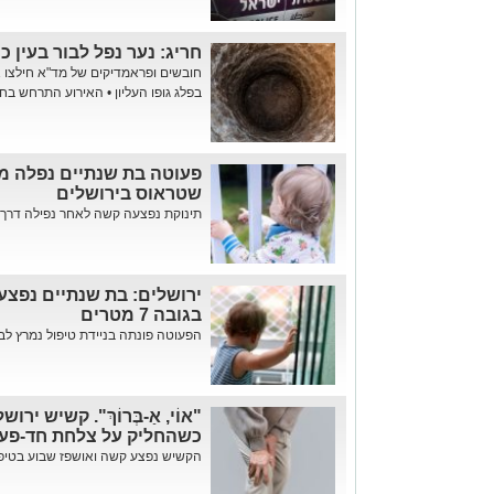
חריג: נער נפל לבור בעין כר
בפלג גופו העליון • האירוע התרחש בח
שטראוס בירושלים
תינוקת נפצעה קשה לאחר נפילה דרך 
ירושלים: בת שנתיים נפצע
בגובה 7 מטרים
הפעוטה פונתה בניידת טיפול נמרץ ל
"אוֹי, אַ-בְּרוֹךְ". קשיש י
כשהחליק על צלחת חד-פע
הקשיש נפצע קשה ואושפז שבוע בטיפול