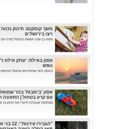
משך קומקום: תינוק נכווה
ויצו בירושלים
פעוט בן שנה אושפז בטיפול נמרץ עם כוויות דרגה 3 לא
אסון באילת: יצחק אילוז ז
נופש
באסון הימי שהתרחש אתמול התהפכה סי
אסון 'בימבות' בהר שמואל:
עם קרע בטחול | התאונה ת
מצלמות אבטחה תיעדו את הרגע בו איב
"הגבירו ע
מאז החלה השנה האזרחית