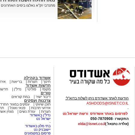
מתנדבי זק"א נאלצו בימים האחרונים
אשדוד בקהילה
חינוך
חצרות
בריאות
אירו
חדשות אשדוד
מקומי
פוליטי
נדל"ן
חדשות
טורים
דיבור ישיר
במת קוראים
הודעות לאתר אשדודס ניתן לשלוח בדוא"ל:
צרכנות ועסקים
ASHDODS@ISNET.CO.IL
תוכן שיווקי
עסקים במגזר החרדי
אירועי תרבות
פנאי ואוכל
תחב
-
חצרות
עזרת נשים
מגזין אש
לפרסום באתר אשדודס ורשת ישראל נט
נדל"ן באשדוד
התקשרו
-
050-7870908
ישראל נט
-
(אלדה נתנאל )
elda@isnet.co.il
בתי מלון באשדוד
יישובניק נט
פרסום במקומונים