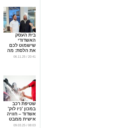
בית העסק
האשדודי
שישמוט לכם
את הלסת: מה
גילינו בהשקה
20:41 / 06.11.25
של 'OMBRA'?
(וידאו)
...
שטיפת רכב
במכון 'ניו לוק'
אשדוד – חוויה
אישית ממבט
ראשון
08:03 / 09.03.25