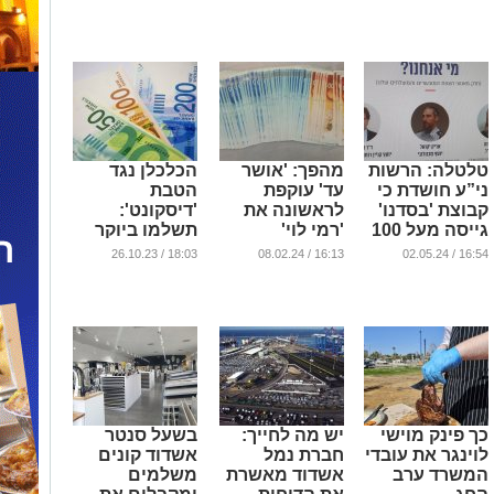
...
...
טלטלה: הרשות
מהפך: 'אושר
הכלכלן נגד
ני”ע חושדת כי
עד' עוקפת
הטבת
קבוצת 'בסדנו'
לראשונה את
'דיסקונט':
גייסה מעל 100
'רמי לוי'
תשלמו ביוקר
מיליון שקל
בהמשך
...
18:03 / 26.10.23
16:13 / 08.02.24
16:54 / 02.05.24
במרמה
...
...
כך פינק מוישי
יש מה לחייך:
בשעל סנטר
לוינגר את עובדי
חברת נמל
אשדוד קונים
המשרד ערב
אשדוד מאשרת
משלמים