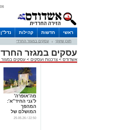
06 אוגוסט 2026 / 02:47
ראשי
חדשות
קהילות
נדל"ן
תוכן שיווקי
עסקים במגזר החרדי
|
עסקים במגזר החרדי
אשדודס
>
צרכנות ועסקים
>
עסקים במגזר 
מה'אופרה'
ל'גני החיד"א':
המהפך
המושלם של
האולם המפואר
22:50 / 25.05.26
באשדוד
...