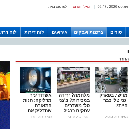
|
המייל האדום
|
לפרסום באתר
טורים
צרכנות ועסקים
אירועים
לוח דירות
לוח דרוש
החרדי
מוישי, בפארק
מלחמה? ירידה
אשדוד עיר
'גני טל' כבר
במכירות? ב'גני
מדליקה: חנות
היית?
טל' משדרים
התאורה
עסקים כרגיל
שתדליק את
...
העיר
...
00:40 / 11.01.26
18:51 / 23.03.26
01:53 / 25.03.26
...