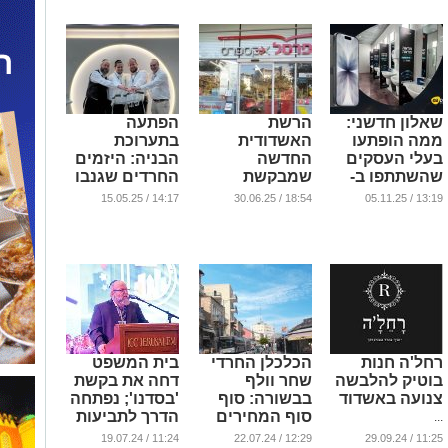
שאלון חדשני:
הרשת
הפתעה
ממה הופתעו
האשדודית
בתערוכת
בעלי העסקים
החדשה
הבניה: היזמים
שהשתתפו ב-
שמבקשת
החרדים שגנבו
EMPOWER?
להתחרות עם
את ההצגה
14:17 / 15.05.25
18:54 / 30.06.25
13:19 / 05.11.25
(וידאו)
'אושר עד'
...
...
...
רחל'ה חנות
הכלכלן החרדי
בית המשפט
בוטיק להלבשה
שחר וולף
דחה את בקשת
צנועה באשדוד
בבשורה: סוף
'בסדנו'; נפתחה
סוף המחירים
הדרך לתביעות
...
יורדים
נגד החברה
11:24 / 19.07.24
12:29 / 22.07.24
11:25 / 29.09.24