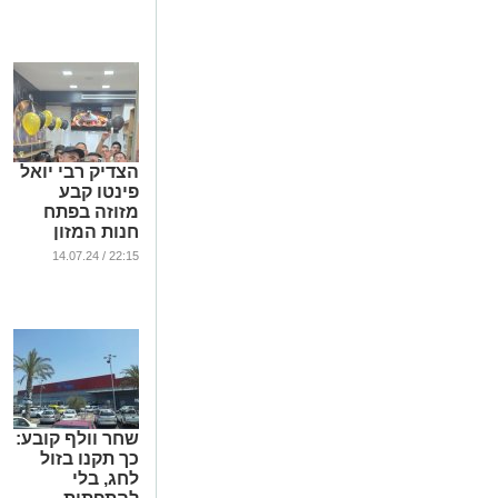
...
הצדיק רבי יואל
פינטו קבע
מזוזה בפתח
חנות המזון
החדשה: "בוטיק
22:15 / 14.07.24
השף"
...
שחר וולף קובע:
כך תקנו בזול
לחג, בלי