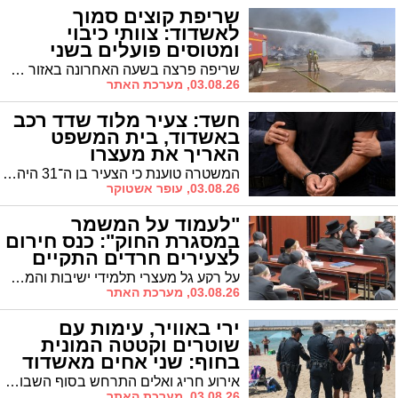
שריפת קוצים סמוך
לאשדוד: צוותי כיבוי
ומטוסים פועלים בשני
מוקדים
שריפה פרצה בשעה האחרונה באזור מושב שתולים, סמוך לבית העלמין המקומי. כוחות כיבוי והצלה רבים הוזעקו לזירה לאחר שאש החלה להתפשט בשתי גזרות במקביל, ונעזרים גם בסיוע אווירי כדי לבלום את הלהבות
03.08.26, מערכת האתר
חשד: צעיר מלוד שדד רכב
באשדוד, בית המשפט
האריך את מעצרו
המשטרה טוענת כי הצעיר בן ה־31 היה מעורב בשוד רכב דאצ’יה בעיר יחד עם אחרים. הסנגור טען כי אין ראיות פורנזיות הקושרות את מרשו לאירוע וכי הרכב כבר אותר, אולם בית המשפט קבע כי קיים חשד סביר והאריך את המעצר ביממה
03.08.26, עופר אשטוקר
"לעמוד על המשמר
במסגרת החוק": כנס חירום
לצעירים חרדים התקיים
באשדוד
על רקע גל מעצרי תלמידי ישיבות והמתיחות הגוברת סביב סוגיית הגיוס, התקיים אמש (ראשון) כנס חירום ייעודי לצעירים חרדים באחד מבתי הכנסת ברובע ז' באשדוד
03.08.26, מערכת האתר
ירי באוויר, עימות עם
שוטרים וקטטה המונית
בחוף: שני אחים מאשדוד
נעצרו
אירוע חריג ואלים התרחש בסוף השבוע האחרון בחוף מי עמי באשדוד, לאחר שדיווח על הצקה למבקרים הוביל לקטטה המונית שבה נאלצו כוחות האכיפה לבצע ירי באוויר
03.08.26, מערכת האתר