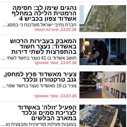
נהגים שימו לב: חסימה
הרמטית הלילה במחלף
אשדוד צפון בכביש 4
חברת נתיבי ישראל מעדכנת כי במסגרת עבודות תחזוקה, שיקום וריבוד אספלט בכביש 4, יחולו שינויים משמעותיים בהסדרי התנועה באזור מחלף אשדוד צפון למשך שני הלילות הקרובים
13.07.26, מערכת האתר
המאבק בעבירות הרכוש
באשדוד: נעצר חשוד
בהתפרצות לשתי דירות
תושב אשדוד בן 41 נעצר בחשד לשתי התפרצויות לדירות מגורים בעיר, שבמהלכן נגנב רכוש. בית המשפט האריך את מעצרו למרות בקשת סניגורו לשחררו מחוסר ראיות לכאורה
13.07.26, עופר אשטוקר
צעיר מאשדוד פרץ למחסן,
גנב טרקטורון ונלכד
צעיר בן 18 מאשדוד נעצר בחשד שפרץ למחסן וגנב ממנו טרקטורון. במשטרה טוענים כי זמן קצר לאחר מכן הוא נתפס כשהטרקטורון ברשותו. החשוד מכחיש את המיוחס לו וטוען כי רכש את הטרקטורון מאדם אחר. בית המשפט האריך את מעצרו
13.07.26, עופר אשטוקר
הפעיל 'זולה' באשדוד
לצריכת סמים ונלכד
במארב הבלשים
בעקבות פעילות מודיעינית ומבצעית נערכו הכוחות למארב, ובמהלך הגעת החשוד למקום הוא נעצר כשהוא ברכבו