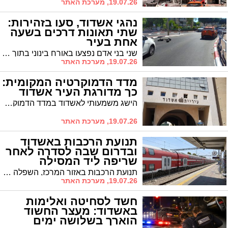
19.07.26, מערכת האתר
נהגי אשדוד, סעו בזהירות:
שתי תאונות דרכים בשעה
אחת בעיר
שני בני אדם נפצעו באורח בינוני בתוך שעה אחת, בשתי תאונות דרכים נפרדות שאירעו היום ברחבי העיר אשדוד. צוותי הרפואה של איחוד הצלה העניקו לנפגעים טיפול ראשוני בשטח
19.07.26, מערכת האתר
מדד הדמוקרטיה המקומית:
כך מדורגת העיר אשדוד
הישג משמעותי לאשדוד במדד הדמוקרטיה המקומית של תנועת “פנימה” ועיתון "גלובס": העיר התברגה במקום ה-14 מבין כלל הרשויות המקומיות בארץ, ובמקום הרביעי מבין עשר הערים הגדולות בישראל, עם ציון של 56 נקודות
19.07.26, מערכת האתר
תנועת הרכבות באשדוד
ובדרום שבה לסדרה לאחר
שריפה ליד המסילה
תנועת הרכבות באזור המרכז, השפלה והדרום חזרה הבוקר לשגרה מלאה, לאחר שהופסקה זמנית בשל שריפה שפרצה סמוך למסילת הרכבת באזור באר יעקב
19.07.26, מערכת האתר
חשד לסחיטה ואלימות
באשדוד: מעצר החשוד
הוארך בשלושה ימים