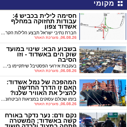
מקומי
חסימה לילית בכביש 4:
עבודות תחזוקה במחלף
אשדוד צפון
חברת נתיבי ישראל תבצע הלילות הקרובים עבודות לחידוש סימוני הדרך והתקנת עיני חתול. בשל העבודות, ייסגרו רמפות הכניסה לכביש 4 לכיוון דרום, ולנהגים מומלץ להשתמש בדרכים חלופיות
06.08.26, מערכת האתר
בשבוע הבא: שינוי במועד
שוק הים באשדוד - וזו
הסיבה
בעקבות אירועי הפסטיבל שיתקיימו בימים רביעי וחמישי, עיריית אשדוד מעדכנת כי שוק הים השבועי יפעל הפעם ביום שני במקום במועדו הקבוע
06.08.26, מערכת האתר
המהפכה של נמל אשדוד:
האם זו הדרך החדשה
להציל את האוויר שלנו?
בזמן שכולם עסוקים במציאות הביטחונית, נמל אשדוד חושף דוח המציג מעבר הדרגתי מחירום להתייצבות, לצד יעדים דרמטיים לשנת 2030 הכוללים חשמול תשתיות ומלחמה בזיהום האוויר
06.08.26, מערכת האתר
נקם ודם: נער נדקר באורח
קשה באשדוד; המשטרה
פתחה במצוד ולכדה חשוד