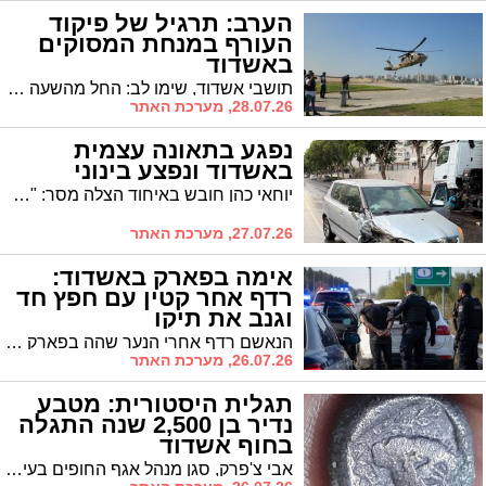
הערב: תרגיל של פיקוד
העורף במנחת המסוקים
באשדוד
תושבי אשדוד, שימו לב: החל מהשעה 19:00 הערב (שלישי) יתקיים אימון מתוכנן של פיקוד העורף במנחת המסוקים בעיר
28.07.26, מערכת האתר
נפגע בתאונה עצמית
באשדוד ונפצע בינוני
יוחאי כהן חובש באיחוד הצלה מסר: "מדובר בנהג רכב שנפגע בתאונה עצמית, הענקתי לו טיפול רפואי והוא פונה להמשך טיפול בבית חולים כשמצבו מוגדר בינוני".
27.07.26, מערכת האתר
אימה בפארק באשדוד:
רדף אחר קטין עם חפץ חד
וגנב את תיקו
הנאשם רדף אחרי הנער שהה בפארק עם חבריו, נטל את תיקו ונמלט. לאחר שנצר על ידי שוטרי תחנת אשדוד, הוא איים על חוקר, סירב להישמע להוראות והחזיק בסמים. מפקד התחנה, סנ"צ רונן עמרם: "רואים בחומרה כל אירוע אלימות או איום המופנה כלפי קטינים"
26.07.26, מערכת האתר
תגלית היסטורית: מטבע
נדיר בן 2,500 שנה התגלה
בחוף אשדוד
אבי צ'פרק, סגן מנהל אגף החופים בעיר, יצא לסייע באיתור חפצים שאבדו למתרחצים – ונתקל בתגלית היסטורית ראשונה מסוגה בישראל: מטבע מורכב מהתקופה הפרסית שנשמר בשלמותו. ברשות העתיקות מעריכים: הממצא ישפוך אור על קשרי המסחר הימיים באזור