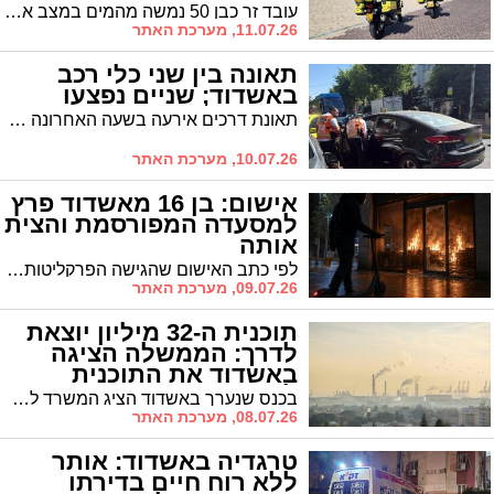
עובד זר כבן 50 נמשה מהמים במצב אנוש על ידי כוחות ההצלה שהוזעקו לרצועת החוף הלא מוכרזת בעיר. צוותי הרפואה נאבקו על חייו וביצעו בו פעולות החייאה ממושכות, אך בסופן נאלצו לקבוע את מותו בשטח
11.07.26, מערכת האתר
תאונה בין שני כלי רכב
באשדוד; שניים נפצעו
תאונת דרכים אירעה בשעה האחרונה בין שני כלי רכב. שניים נפצעו. כוחוצ ההצלה הוזעקו למקום
10.07.26, מערכת האתר
אישום: בן 16 מאשדוד פרץ
למסעדה המפורסמת והצית
אותה
לפי כתב האישום שהגישה הפרקליטות, הנער הגיע למקום על קורקינט חשמלי כשהוא מצויד בבקבוק בנזין, ניפץ את הדלת והעלה את העסק באש. במהלך המעשה הוא נפגע מהלהבות, נכווה ברגלו, והסתתר במשך חמישה ימים בדירה נטושה עד שנעצר על ידי השוטרים
09.07.26, מערכת האתר
תוכנית ה-32 מיליון יוצאת
לדרך: הממשלה הציגה
באשדוד את התוכנית
לצמצום זיהום האוויר
בכנס שנערך באשדוד הציג המשרד להגנת הסביבה, בשיתוף ראשי הרשויות באזור, את עיקרי התוכנית הלאומית שתתוקצב בכ-32 מיליון שקלים ומטרתה להביא לשיפור מוחשי באיכות החיים של מאות אלפי התושבים במרחב
08.07.26, מערכת האתר
טרגדיה באשדוד: אותר
ללא רוח חיים בדירתו