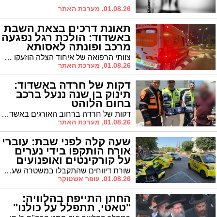
01.08.26, מערכת האתר
תאונת דרכים בצאת השבת
באשדוד: הולכת רגל נפגעה
מרכב ופונתה לאסותא
צוותי הרפואה של איחוד הצלה הוזעקו לרחוב ב.צ מילמן באשדוד בעקבות דיווח על הולכת רגל שנפגעה מרכב. צוות אמבולנס העניק לה טיפול רפואי ראשוני במקום ופינה אותה לבית החולים 'אסותא' כשמצבה מוגדר קל.
01.08.26, מערכת האתר
דקות של חרדה באשדוד:
תינוק בן שנה ננעל ברכב
בחום הלוהט
דקות של חרדה ברחוב האורגים באשדוד: תינוק רך בן שנה ננעל בשגגה ברכב לעיני הוריו המודאגים. צוות כוחות כיבוי אש שהוזעק למקום התקשה בפתיחת הדלת, אך מתנדבי ארגון "ידידים" שהגיעו ברגע האחרון השתמשו בציוד מקצועי וחילצו את הפעוט ללא פגע
01.08.26, מערכת האתר
שעה קלה לפני שבת: עוברי
אורח הותקפו בידי נערים
על קורקינטים ואופנועים
שורת דיווחים שהתקבלו במשטרה שעה קלה לפני כניסת שבת הצביעו על חשד לחבורת נערים הרוכבת על קורקינטים ואופניים שלכאורה תוקפת באקראי עוברי אורח ברובעים ב’ וה’ באשדוד ונמלטת מהמקום. המשטרה בדקה האם מדובר באותם חשודים המעורבים בכל האירועים
01.08.26, עופר אשטוקר
החתן התייפח בהלוויה:
"טאטי, תתפלל על כולנו"