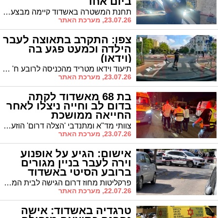
ביום אחד
תחנת המשטרה באשדוד קיימה מבצע אכיפה ממוקד נגד עבירות בריונות בכביש, ליקויי בטיחות ונהיגה מסכנת חיים. במסגרת המבצע שולבו מצלמות טקטיות בצומת כביש 41 ושדרות בני ברית ובאזור התעשייה
23.07.26, מערכת האתר
צפו: התקרב בתאוצה לעבר
הילדה וכמעט פגע בה
(וידאו)
תיעוד וידאו מטריד מהכניסה לרובע ח' באשדוד התפרסם אמש ברשתות החברתיות ממנו ניתן לראות כיצד רוכב קורקינט מסכן ילדה שחצתה במעבר החציה
23.07.26, מערכת האתר
בת 68 מאשדוד לקתה
בדום לב וחייה ניצלו לאחר
החייאה ממושכת
צוותי מד"א ומתנדבי 'הצלה דרום' הוזעקו לבית ברחוב הציונות בעיר בעקבות אישה שהתמוטטה. לאחר פעולות החייאה מתקדמות וממושכות הצליחו הצוותים להשיב את הדופק, והיא פונתה במצב קשה לבית החולים אסותא
23.07.26, מערכת האתר
אישום: הגיע על אופנוע
וירה לעבר בניין מגורים
ברובע הסיטי באשדוד
פרקליטות מחוז דרום הגישה לבית המשפט המחוזי בבאר שבע כתב אישום נגד תושב אשדוד בן 21, הנאשם כי היה שותף לאירוע ירי סמוך לבניין מגורים ברחוב העצמאות בעיר
22.07.26, מערכת האתר
טרגדיה באשדוד: אישה