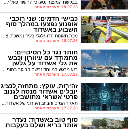
בבקשת המעצר נטען כי החשוד פעל יחד עם מעורבים נוספים, איים על הקורבן, סחט אותו ואף תקף ופצע אותו באמצעות נשק קר, דבר שהוביל לפציעה בידו של המתלונן. חוקרי המשטרה ציינו כי הם ממתינים לקבלת תיעוד ממצלמות אבטחה בזירה
19.07.26, מערכת האתר
כבישי הדמים: שני רוכבי
אופנוע נפצעו במהלך סוף
השבוע באשדוד
מכת תאונות הדו-גלגלי בעיר נמשכת: צעיר בן 21 נפצע באורח בינוני בשדרות בני ברית רגע לפני כניסת השבת ופונה לבית החולים אסותא • שעות ספורות לאחר מכן החליק רוכב כבן 20 ברחוב החרטום ופונה לשיבא עם חבלת ראש במצב בינוני
18.07.26, מערכת האתר
חותר נגד כל הסיכויים:
מתמודד עם עיוורון וכבש
את גלי אשדוד על גלשן
סאפ
רגע מרגש במיוחד נרשם הבוקר בחוף הים באשדוד • דרור כרמלי, צעיר לקוי ראייה, עלה לראשונה על גלשן סאפ, חתר אל לב הים הפתוח והצטרף רשמית לנבחרת העירונית • בעזרת המאמן אלכסיי וחברי הקבוצה שהפכו לעיניים שלו, הוא הוכיח שאין גל שאי אפשר לנצח
17.07.26, מערכת האתר
זהירות, עוקץ: מתחזה לנציג
יובלים אשדוד מנסה לגנוב
פרטי אשראי מתושבים
תאגיד המים והביוב העירוני של אשדוד מזהיר מפני גל שיחות הונאה ופישינג טלפוני • השיטה: המתחזה מתקשר ממספר חסוי, טוען כי הוא נציג התאגיד ומבקש מלקוחות את פרטי האשראי וחשבון הבנק שלהם
17.07.26, מערכת האתר
סוף טוב באשדוד: נעדר
אותר בריא ושלם בעקבות