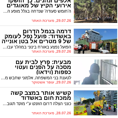
אלפים ונהנים: כך הושקו
אירועי הקיץ של מאוגדים
ה'חומש סעודה' שנדחה בגלל מופע הבדחנים החסידיים שטיין וצין שגם הפעימה השניה שלו התמלאה במהירות שיא, פארק החבלים שהוקם ביער בשטח ענק של 7 דונם, 64 האוטובוסים שמתקתקים כמו שעון שוויצרי, 2,000 הפניות שטופלו במסירות, אירוע הכלכלה והדיור שמתבשל חם וחזק, וגם: דרישות הביטוח לקבוצות גדולות שגרמו לראשונה לביטול כרטיסים /// ממשיכים לחשוף לכם את מאחורי הקלעים המרתקים של קיץ תשפ"ו
29.07.26, מערכת האתר
דרמה בנמל הדרום
באשדוד: פועל נפל לעומק
של 9 מטרים אל בטן אונייה
הפועל נפצע באורח בינוני במהלך עבודתו בנמל • צוותי כיבוי והצלה מתחנת אשדוד לצד היחידה לחילוצים מיוחדים הוזעקו לזירה ופועלים לחילוצו המורכב
29.07.26, מערכת האתר
מבעית: פרץ לבית עם
מסכה על הפנים ועטוי
כפפות (וידאו)
לטענת בני המשפחה, אלמוני שחבש מסכה ועטה כפפות פתח את דלת הדירה, שננעלה קודם לכן, נכנס פנימה – ונמלט לאחר שהבחין כי הדירה אינה ריקה. האירוע תועד, לדבריהם, במצלמות האבטחה
29.07.26, עופר אשטוקר
קשיש אותר במצב קשה
ממכת חום באשדוד
כונני הצלה דרום הוזנקו ע"י מוקד תגובה מיידית של מגן דוד אדום למכת חום קשה ברחוב דב גור באשדוד
28.07.26, מערכת האתר