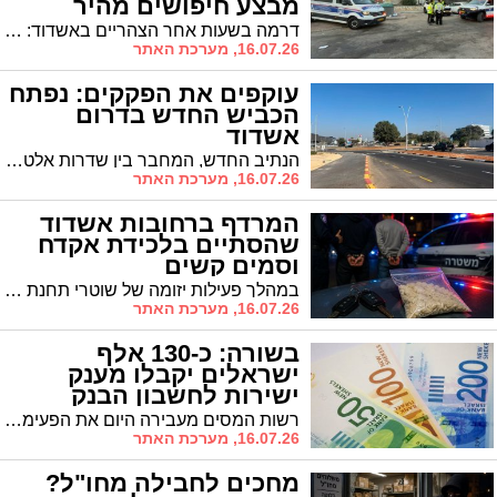
מבצע חיפושים מהיר
דרמה בשעות אחר הצהריים באשדוד: עם קבלת דיווח על היעדרותו של תושב העיר, הוקפצה למקום יחידת הג'יפים של זק"א לכיש • כ-25 מתנדבים וג'יפאים חילקו את העיר לגזרות סריקה ממוקדות, ואיתרו את הנעדר בתוך זמן קצר כשהוא ללא פגע
16.07.26, מערכת האתר
עוקפים את הפקקים: נפתח
הכביש החדש בדרום
אשדוד
הנתיב החדש, המחבר בין שדרות אלטלנה לאזור תחנת הרכבת "עד הלום", יאפשר לתושבי הרובעים הדרומיים לעקוף את אחד מצווארי הבקבוק העמוסים ביותר ביציאה מהעיר • הכביש החדש ישרת גם את פארק ההייטק ואת בית החולים המקומי, ויקצר דרמטית את זמני הנסיעה באזור
16.07.26, מערכת האתר
המרדף ברחובות אשדוד
שהסתיים בלכידת אקדח
וסמים קשים
במהלך פעילות יזומה של שוטרי תחנת אשדוד וחטיבת סה"ר, זוהה רכב שנסע במהירות חריגה • בחיפוש ממוקד בתוך המכונית נחשפו סמים קשים, כסף מזומן ואקדח איירסופט דמוי גלוק • הנהג נעצר ונלקח לחקירה • מפקד התחנה, סנ"צ רונן עמרם: "נפעל בכל האמצעים כדי לשמור על ביטחון התושבים"
16.07.26, מערכת האתר
בשורה: כ-130 אלף
ישראלים יקבלו מענק
ישירות לחשבון הבנק
רשות המסים מעבירה היום את הפעימה הראשונה של מענק העבודה (מס הכנסה שלילי) לשנת 2025 • סכום כולל של כ-260 מיליון שקלים יחולק לעובדים הזכאים • מי זכאי למענק, כמה כסף תקבלו ועד מתי עוד ניתן להגיש בקשות רטרואקטיבית? כל הפרטים
16.07.26, מערכת האתר
מחכים לחבילה מחו"ל?