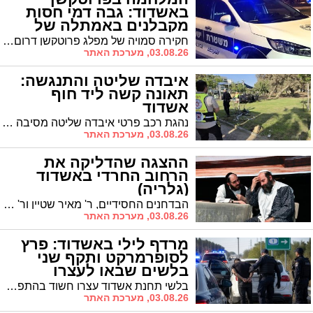
באשדוד: גבה דמי חסות
מקבלנים באמתלה של
שירותי שמירה
חקירה סמויה של מפלג פרוטקשן דרום בלהב 433 בשיתוף תחנת אשדוד הפכה הבוקר לגלויה, עם פשיטה משולבת של כוחות משטרה ומג"ב באשדוד ובחורה. חשוד תושב היישוב נעצר והועבר לחקירה, מעצרו הוארך עד יום רביעי
03.08.26, מערכת האתר
איבדה שליטה והתנגשה:
תאונה קשה ליד חוף
אשדוד
נהגת רכב פרטי איבדה שליטה מסיבה שטרם ברורה והתנגשה סמוך לחוף הים בעיר. צוותי רפואה שהוזעקו לזירה העניקו לה טיפול ראשוני ופינו אותה לחדר הטראומה בבית החולים אסותא כשמצבה מוגדר בינוני.
03.08.26, מערכת האתר
ההצגה שהדליקה את
הרחוב החרדי באשדוד
(גלריה)
הבדחנים החסידיים, ר' מאיר שטיין ור' מרדכי צין, חיברו מיוחד עבור 'מאוגדים' הצגת הומור חדשה מלאה במסרים חינוכיים עוצמתיים /// הביקוש היה מדהים בכל קנה מידה והוחלט לקיים מופע נוסף שגם הוא היה גדוש על גדותיו
03.08.26, מערכת האתר
מרדף לילי באשדוד: פרץ
לסופרמרקט ותקף שני
בלשים שבאו לעצרו
בלשי תחנת אשדוד עצרו חשוד בהתפרצות לסניף סופרמרקט בעיר, לאחר שאיתרו את מקום מחבואו. בעת הפשיטה ניסה החשוד להימלט, פתח באלימות ותקף את השוטרים – שפצועים באורח קל פונו לטיפול רפואי. מעצרו הוארך
03.08.26, מערכת האתר