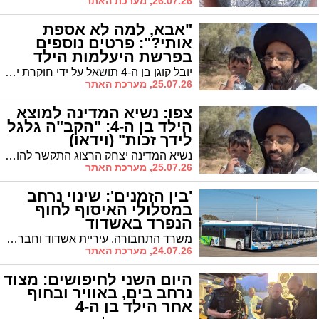
26.07.26, מערכת האתר
"אבא, למה לא אספת
אותי?": פרטים נוספים
בפרשת היעלמות הילד
יובל קוגן בן ה-4 תושאל על ידי חוקרת ילדים ומסר דיווח מפורט וצלול על השעות שעבר לבדו בדיונות: "כשהחשיך הסתתרתי, בבוקר שמעתי את הסוסים". במשטרה מבהירים: אין כל חשד פלילי או מעורבות של אדם נוסף. האב דמיטרי: "הוא ביקש להגיד לי משהו בסוד. לא היה לי מה לומר"
25.07.26, מערכת האתר
צפו: נשיא המדינה למוצא
הילד בן ה-4: "הקב"ה גלגל
לידך זכות" (וידאו)
נשיא המדינה יצחק הרצוג התקשר להודות לתושב אשדוד, נועם שמחי, שמצא את יובל כוגן בן ה-4 כשהוא בריא ושלם באזור חוף ניצנים. הנשיא הודה לו בחום בשם כל אזרחי ישראל, שיבח את תושייתו ואת נחישותו בשטח, ואמר לו כי במעשהו המהיר הביא אנחת רווחה, נחמה ושמחה עצומה לכל בית בישראל
25.07.26, מערכת האתר
'בין הזמנים': שינוי נרחב
במסלולי האיסוף לחוף
הנפרד באשדוד
משרד התחבורה, עיריית אשדוד וחברת "אלקטרה אפיקים" השלימו הערכות מיוחדת לקראת תקופת העומסים. במסגרת התוכנית: קיצור זמני הנסיעה, הפעלת קווים מהירים, הקלת העומסים בתוך העיר, והופעה ראשונה של נופשים מחוץ לעיר שיופנו לחוף אשקלון | כל הפרטים והלו"ז
24.07.26, מערכת האתר
היום השני לחיפושים: מצוד
נרחב בים, באוויר ובחוף
אחר הילד בן ה-4