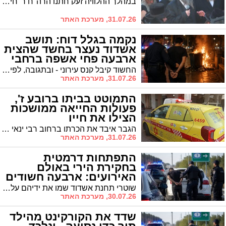
במהלך ההלוויה זעק חתנו הרה"ח ר' חיים ברזבסקי על לכתו הטראגי של חמיו: "היית כמו אבא עבורי, טאטי תתפלל על כולנו, על כל המשפחה". כן הספידו האדמו"ר מטאלנא ורב בית הכנסת 'בית פנחס' הגרי"צ רכניצר
31.07.26, מערכת האתר
נקמה בגלל דוח: תושב
אשדוד נעצר בחשד שהצית
ארבעה פחי אשפה ברחבי
העיר
החשוד קיבל קנס עירוני - ובתגובה, לפי החשד, יצא למסע הצתות שגרם נזק לרכוש וסיכן את העוברים ושבים. מפקד תחנת אשדוד: "מעשה חמור, נמשיך לפעול באפס סובלנות"
31.07.26, מערכת האתר
התמוטט בביתו ברובע ז',
פעולות החייאה ממושכות
הצילו את חייו
הגבר איבד את הכרתו ברחוב רבי ינאי והיה ללא דופק ונשימה. צוותי מד"א ו'הצלה דרום' נלחמו על חייו, העניקו שוקים חשמליים ותרופות – והצליחו להחזיר את הדופק. הוא פונה במצב יציב לבית החולים אסותא
31.07.26, מערכת האתר
התפתחות דרמטית
בחקירת הירי באולם
האירועים: ארבעה חשודים
נעצרו
שוטרי תחנת אשדוד שמו את ידיהם על שני בגירים ושני קטינים, החשודים במעורבות בירי צרור הכדורים לעבר אולם האירועים בבני דרום. מחר יובאו החשודים להארכת מעצר בבית המשפט
30.07.26, מערכת האתר
שדד את הקורקינט מהילד