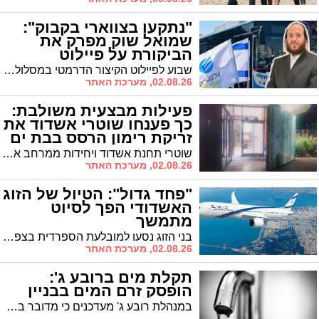
"נתקעו בצווארי בקבוק":
שמואל שוק מפרק את
הביקורת על פיילוט
התחבורה באשדוד
שבוע לפיילוט הקיצור הדרמטי במסלולי הקווים הבינעירוניים ב'בין הזמנים' באשדוד, השיח בעיר תוסס וחבר מועצת העיר שמואל שוק מוצא עצמו בחזית מול תושבים זועמים • בראיון מיוחד הוא משיב לטענות הקשות, חושף נתונים מאחורי הקלעים ומוכיח: "האוטובוסים היו תקועים בפקקים ולא הגיעו ליעדם – היינו חייבים לשנות כדי שהציבור יוכל לנסוע"
02.08.26, מערכת האתר
פעילות מבצעית משולבת:
כך פענחו שוטרי אשדוד את
זריקת רימון הרסס בבת ים
שוטרי תחנת אשדוד ויחידות ממרחב איילון איתרו ועצרו בלילה שבין שלישי לרביעי שלושה חשודים תושבי הדרום, זמן קצר לאחר שרימון רסס התפוצץ בלובי בניין מגורים בבת ים
02.08.26, מערכת האתר
"פחד גדול": הטיול של הזוג
האשדודי הפך לסיוט
מתמשך
בני הזוג נסעו למובלעת הספרדית בצפון אפריקה לחופשה ולביקור משפחתי אך מצאו עצמם נצורים בחדר המלון במשך יומיים וחצי לאחר שכ-60 אלף מהגרים ממרוקו פרצו את הגבול
02.08.26, מערכת האתר
תקלת מים ברובע ג':
הופסק זרם המים בבניין
במנהלת רובע ג' מעדכנים כי מדובר בתקלה פרטית וכי הטיפול בה צפוי להתבצע מחר על ידי הגורמים האחרונים