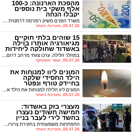
מהפכת הארנונה: כ-100
אלף משקי בית נוספים
יקבלו הנחה
משרד הפנים משיק רפורמה דרמטית במבחני ההכנסה, שתוצמד לשכר המינימום ותחריג קצבאות ילדים וזקנה. מפת הזכאים תזנק ל-840 אלף משפחות, אך הרשויות המקומיות יספגו בור תקציבי של 1.1 מיליארד שקלים שיפגע בעיקר בפריפריה
05.07.26, מערכת האתר
15 שוהים בלתי חוקיים
מגיאורגיה אותרו בוילה
באשדוד שחולקה ליחידות
דיור
​במהלך הלילה, ערכו צוותי מרחב דרום במינהל אכיפה וזרים ברשות האוכלוסין פעילות מבצעית בעיר אשדוד. הפעילות בוצעה על בסיס מידע מוקדם ועם צו מבית משפט השלום בבאר שבע. אותרו 15 שב״חים בוילה מחולקת בעיר
05.07.26, עופר אשטוקר
המונים ליוו למנוחות את
הילד החסידי שלקה
בחיידק טורף ונפטר
המונים ליוו הלילה למנוחות את הילד אשר ירמיה רובינשטיין ז"ל מאשדוד, בנו של הרה"ח הרב יהודה רובינשטיין, מחשובי חסידי גור בעיר. עין לא נותרה יבשה לנוכח הטרגדיה הגדולה
05.07.26, מערכת האתר
מעצרי בזק באשדוד:
חמישה חשודים נעצרו
בחשד לירי לעבר בניין
מגורים בעיר
התפתחות משמעותית בחקירת צרורות הירי שהרעידו את העיר לפנות בוקר ביום שישי האחרון. בין העצורים: עבריין מוכר למשטרה. בית המשפט האריך את מעצרו בחשד לירי וקשירת קשר לפשע: "חשש כבד לשיבוש החקירה"
05.07.26, מערכת האתר