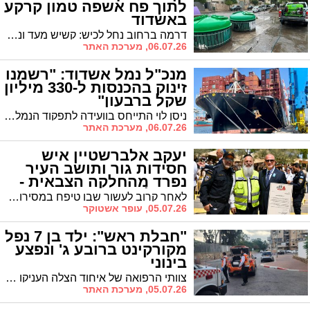
לתוך פח אשפה טמון קרקע
באשדוד
דרמה ברחוב נחל לכיש: קשיש מעד ונלכד בתוך פיר המכולה המוטמנת • לוחמי האש מתחנת אשדוד הוזעקו למקום וביצעו חילוץ מורכב באמצעות ציוד ייעודי • מצבו מוגדר קל
06.07.26, מערכת האתר
מנכ"ל נמל אשדוד: "רשמנו
זינוק בהכנסות ל-330 מיליון
שקל ברבעון"
ניסן לוי התייחס בוועידה לתפקוד הנמל הממשלתי בצל המלחמה, ליחסים עם מערכת הביטחון ולתחרות מול הנמלים הפרטיים: "חשבו שנקרוס, אבל התחרות הפכה אותנו ליעילים וחדים יותר. המדינה לא מתקצבת אותנו – אנחנו חברה עסקית רווחית שמחלקת דיבידנדים".
06.07.26, מערכת האתר
יעקב אלברשטיין איש
חסידות גור ותושב העיר
נפרד מהחלקה הצבאית -
וזכה להוקרה
לאחר קרוב לעשור שבו טיפח במסירות את החלקה הצבאית בבית העלמין באשדוד וליווה ברגישות משפחות שכולות, קיבל יעקב אלברשטיין תעודת הוקרה מארגון יד לבנים אשדוד. ההוקרה מגיעה עם סיום תפקידו, כהערכה על עשייה שקטה, אנושית ומסורה שהפכה אותו לדמות מוכרת ואהובה במקום
05.07.26, עופר אשטוקר
"חבלת ראש": ילד בן 7 נפל
מקורקינט ברובע ג' ונפצע
בינוני
צוותי הרפואה של איחוד הצלה העניקו טיפול רפואי לרוכב אופניים בן 7 שנפל מקורקינט בשדרות עוזיהו באשדוד
05.07.26, מערכת האתר