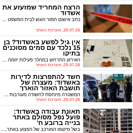
הרצח המחריד שמזעזע את
אשדוד
כתב אישום חמור הוגש לבית המשפט המחוזי בבאר שבע נגד אדם מאשדוד, המיוחס לו רצח אשתו בביתם המשותף בעיר
20.07.26, מערכת האתר
אין גיל לפשע באשדוד? בן
15 נלכד עם סמים מסוכנים
בתיקו
האירוע התרחש במהלך פעילות יזומה של שוטרי התחנה בעיר, בעקבות דיווח על מספר קטינים שעוררו את חשדם של התושבים. עם הגעת הצוותים למקום, ניסה אחד הנערים להימלט מהזירה. לאחר מרדף רגלי קצר, הצליחו השוטרים לאתר ולעכב אותו
20.07.26, מערכת האתר
חשד להתפרצות לדירות
באשדוד: מעצרה של
תושבת האזור הוארך
ביממה
המשטרה מיוחסת לחשודה מעורבות בשלושה אירועי התפרצות באשדוד וקשירת קשר לביצוע פשע. בבקשת המעצר נטען כי באחד המקרים נגנבו תכשיטים בשווי רב משתי דירות בעיר, וכי בחקירתה אף הודתה שנכחה בזירת אחד האירועים באשדוד
20.07.26, מערכת האתר
תאונת עבודה באשדוד:
פועל נפל מסולם באתר
בנייה ברובע ח'
בשל מיקומו המורכב של הפצוע באתר, הוזעקו למקום לוחמי אש מתחנת הכיבוי באשדוד, אשר פעלו לחילוצו באמצעות מנוף ייעודי והעבירו אותו לידי כוחות הרפואה