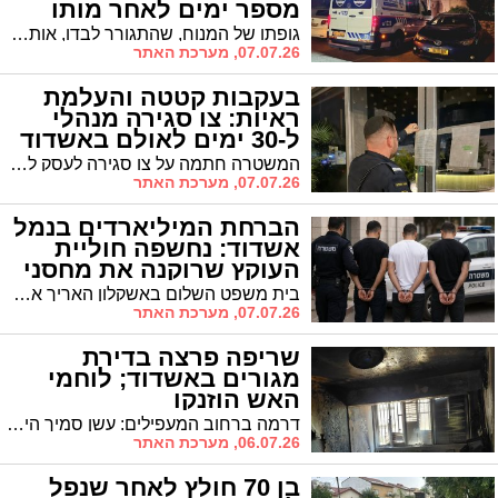
מספר ימים לאחר מותו
גופתו של המנוח, שהתגורר לבדו, אותרה ברחוב הראשונים בעיר בעקבות דיווח של שכנים על ריח חריף. כוחות החירום פרצו לדירה ונאלצו לקבוע את מותו במקום. בזק"א שבים ומפצירים בציבור: "שמרו על קשר עם שכנים עריריים, זה מציל חיים"
07.07.26, מערכת האתר
בעקבות קטטה והעלמת
ראיות: צו סגירה מנהלי
ל-30 ימים לאולם באשדוד
המשטרה חתמה על צו סגירה לעסק לאחר שבעליו לא דיווח על אירוע אלימות חמור שהתרחש במקום בשבוע שעבר. החוקרים גילו כי מכשיר ה-DVR שתיעד את הקטטה נעלם מהמתחם
07.07.26, מערכת האתר
הברחת המיליארדים בנמל
אשדוד: נחשפה חוליית
העוקץ שרוקנה את מחסני
המכס
בית משפט השלום באשקלון האריך את מעצרם של ארבעת החשודים המרכזיים בניהול ובביצוע המבצע הלוגיסטי הנועז, הכולל שלושה תושבי אשדוד ותושב גן יבנה
07.07.26, מערכת האתר
שריפה פרצה בדירת
מגורים באשדוד; לוחמי
האש הוזנקו
דרמה ברחוב המעפילים: עשן סמיך היתמר מבניין רכבת בעיר • צוותי כיבוי רבים פרצו לדירה הבוערת, השתלטו על האש וביצעו סריקות לשלילת לכודים • נזק כבד נגרם לרכוש
06.07.26, מערכת האתר
בן 70 חולץ לאחר שנפל