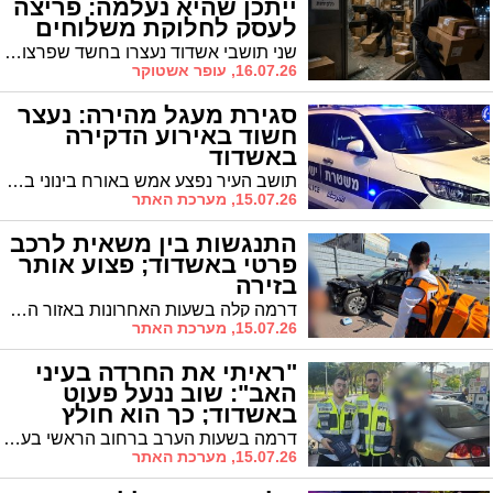
ייתכן שהיא נעלמה: פריצה
לעסק לחלוקת משלוחים
באשדוד
שני תושבי אשדוד נעצרו בחשד שפרצו לעסק שבו מחולקות חבילות מחו"ל וגנבו משלוחים שיועדו ללקוחות. במשטרה טרם איתרו את החבילות, כך שלחלק מהלקוחות כלל לא ברור אם ההזמנה שלהם תגיע ליעדה. בית המשפט מתח ביקורת חריפה על התנהלות החקירה, אך האריך את מעצר החשודים ב-24 שעות בלבד
16.07.26, עופר אשטוקר
סגירת מעגל מהירה: נעצר
חשוד באירוע הדקירה
באשדוד
תושב העיר נפצע אמש באורח בינוני באירוע אלימות • פעולות חקירה מהירות של שוטרי תחנת אשדוד הובילו לחשיפת זהותו של החשוד, תושב מקומי גם הוא, ולמעצרו כעבור זמן קצר • מפקד התחנה: "נמשיך לפעול בנחישות נגד האלימות"
15.07.26, מערכת האתר
התנגשות בין משאית לרכב
פרטי באשדוד; פצוע אותר
בזירה
דרמה קלה בשעות האחרונות באזור התעשייה: צוותי הרפואה הוזעקו לרחוב האורגים בעקבות תאונת דרכים במעורבות משאית וכלי רכב פרטי. נהג כבן 30 טופל בזירה ומצבו מוגדר קל.
15.07.26, מערכת האתר
"ראיתי את החרדה בעיני
האב": שוב ננעל פעוט
באשדוד; כך הוא חולץ
דרמה בשעות הערב ברחוב הראשי בעיר: פעוט כבן שנתיים ננעל בשגגה בתוך הרכב לעיני אביו המבוהל. מתנדבי ארגון "ידידים" הוזעקו למקום, פתחו את הרכב בתוך דקות ספורות ללא פגע והשיבו את הילד לזרועות אביו
15.07.26, מערכת האתר