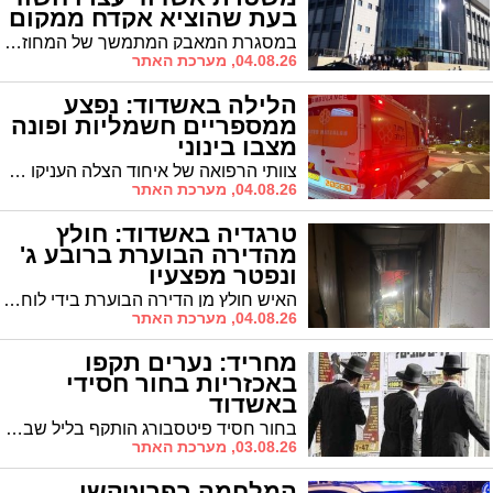
בעת שהוציא אקדח ממקום
מסתור
במסגרת המאבק המתמשך של המחוז הדרומי בעבירות הנשק ובסחר באמצעי לחימה בלתי חוקיים, ניהלו בשבועות האחרונים בלשי ימ"ר לכיש וימ"ר דרום פעילות מודיעינית ומבצעית ממוקדת נגד חשוד במעורבות בהחזקה ובסחר באמצעי לחימה באזור הדרום
04.08.26, מערכת האתר
הלילה באשדוד: נפצע
ממספריים חשמליות ופונה
מצבו בינוני
צוותי הרפואה של איחוד הצלה העניקו טיפול רפואי לפועל (בן 48) שנפצע ברחוב רוזובסקי באשדוד
04.08.26, מערכת האתר
טרגדיה באשדוד: חולץ
מהדירה הבוערת ברובע ג'
ונפטר מפצעיו
האיש חולץ מן הדירה הבוערת בידי לוחמי האש כשהוא מחוסר הכרה, וצוותי הרפואה נאבקו על חייו תוך כדי פינויו לבית החולים, אך נאלצו בסופו של דבר לקבוע את מותו
04.08.26, מערכת האתר
מחריד: נערים תקפו
באכזריות בחור חסידי
באשדוד
בחור חסיד פיטסבורג הותקף בליל שבת בידי חבורת נערים שארבו לו סמוך לשעה 3:00 לפנות בוקר. הוא נדחף אל הכביש באלימות ונשדד אך בשל חששו מפני מעצר משטרתי בשל מעמדו הצבאי – הוא נמנע מלהגיש תלונה
03.08.26, מערכת האתר
המלחמה בפרוטקשן