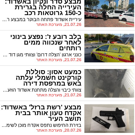
מבצע סדר ונקיון באשדוד:
העירייה החלה בגרירת
כ-150 גרוטאות רכב
עיריית אשדוד פתחה הבוקר במבצע רחב היקף לסילוק כלי רכב נטושים מרחובות העיר. במסגרת ההיערכות למהלך, הכשירה העירייה מגרש אחסון ייעודי שאליו יפנו הפקחים את הרכבים העונים להגדרה בחוק.
21.07.26, מערכת האתר
בלב רובע ז': נפצע בינוני
לאחר שנכווה ממים
רותחים
כונני ארגון 'הצלה דרום' וצוותי מגן דוד אדום הוזנקו לזירה בעקבות דיווח שהתקבל במוקד החירום. עם הגעתם, הבחינו הפראמדיקים והחובשים בצעיר כשהוא סובל מכוויות קשות בפלג גופו התחתון.
21.07.26, מערכת האתר
כמעט אסון: סוללת
קורקינט חשמלי עלתה
באש במרפסת דירה
באשדוד
צוותי כיבוי והצלה מתחנת אשדוד הוזעקו אמש בעקבות דיווח על שריפה שפרצה במרפסת דירת מגורים בעיר, כתוצאה מבעירה של סוללת ליתיום
21.07.26, מערכת האתר
מבצע 'רשת ברזל' באשדוד:
אקדח טעון אותר בבית
תושב העיר
בזירת החיפוש נתפס אקדח מוכן לשימוש עם כדור בקנה, כאשר על פי החשד נמצא בתוכו גם תרמיל תקוע המעיד על ירי קודם. בנוסף, תפסו הבלשים מאות גרמים של סמים מסוגים שונים
20.07.26, מערכת האתר