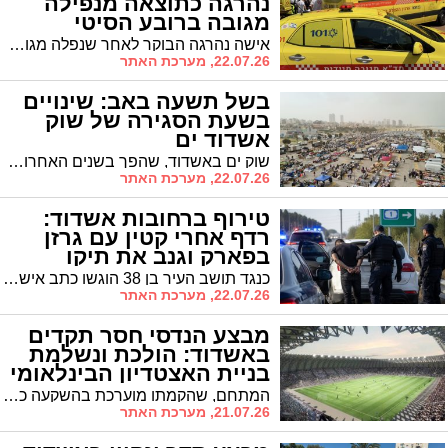
נהרגה כתוצאה מנפילה
מגובה ברובע הסיטי
אישה נהרגה הבוקר לאחר שנפלה מגובה רב בנסיבות טראגיות במבנה מגורים ברובע הסיטי באשדוד. הצוותים הרפואיים ביצעו בה פעולות החייאה מתקדמות, אך פציעותיה היו קריטיות ובסופו של דבר נאלצו לקבוע את מותה בזירה
22.07.26, מערכת האתר
בשל תשעה באב: שינויים
בשעת הסגירה של שוק
אשדוד ים
שוק ים באשדוד, שהפך בשנים האחרונות לאחד ממוקדי הבילוי והקולינריה הפופולריים בישראל, פועל כמדי יום רביעי ברחבת החוף, אך יסגור היום את שעריו מוקדם מהרגיל.
22.07.26, מערכת האתר
טירוף ברחובות אשדוד:
רדף אחרי קטין עם גרזן
בפארק וגנב את תיקו
כנגד תושב העיר בן 38 הוגשו כתב אישום ובקשה למעצר עד תום ההליכים, לאחר שרדף באיומים אחרי נער בפארק ברובע י"א, נטל את כספו ובחיפוש בביתו אותרו עשרות שקיות סמים
22.07.26, מערכת האתר
מבצע הנדסי חסר תקדים
באשדוד: הולכת ונשלמת
בניית האצטדיון הבינלאומי
המתחם, שהקמתו מוערכת בהשקעה כוללת של כ-500 מיליון שקלים, יציע כ-20 אלף מקומות ישיבה מקורים, קומת אח"מים, מתחמי בקרה ושידור מתקדמים ולובי היקפי רחב לרווחת הקהל
21.07.26, מערכת האתר