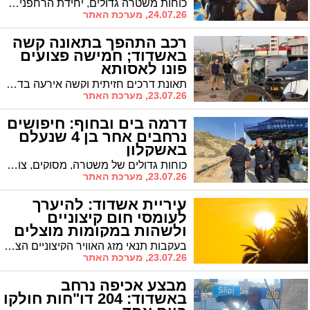
כוחות משטרה גדולים, יחידת הרחפנים של איחוד הצלה, מסוקים, צוללנים ומתנדבים רבים סרקו לאורך כל הלילה וממשיכים גם הבוקר את המבצע לאיתור הפעוט שנעלם בחוף חופית. המשטרה שבה וקוראת לציבור לגלות ערנות
24.07.26, מערכת האתר
רכב התהפך בתאונה קשה
באשדוד; חמישה פצועים
פונו לאסותא
תאונת דרכים חזיתית וקשה אירעה בדרך תל מור בעיר. אחד הרכבים התהפך על פיו ואחד הנוסעים נלכד בתוכו וחולץ במבצע מורכב של לוחמי האש. צוותי הרפואה העניקו טיפול ראשוני בשטח לחמישה נפגעים
23.07.26, מערכת האתר
דרמה בים ובחוף: חיפושים
נרחבים אחר בן 4 שנעלם
באשקלון
כוחות גדולים של משטרה, מסוקים, צוללנים ומתנדבים סורקים את אזור חוף חופית באשקלון בניסיון לאתר את יובל כוגן בן ה-4, שנראה לאחרונה בשעות הבוקר. המשטרה קוראת לציבור לסייע בחיפושים
23.07.26, מערכת האתר
עיריית אשדוד: להיערך
לעומסי חום קיצוניים
ולשהות במקומות מוצלים
בעקבות תנאי מזג האוויר הקיצוניים הצפויים, מחדדת עיריית אשדוד את הנחיות הבטיחות לציבור ומעדכנת את מתכונת עבודת צוותי השטח העירוניים. הדברים קריטיים שבעתיים בשל צום תשעה באב ולציבור האזרחים הוותיקים
23.07.26, מערכת האתר
מבצע אכיפה נרחב
באשדוד: 204 דו"חות חולקו