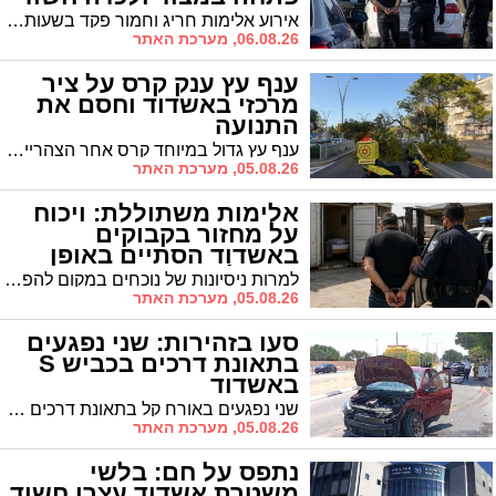
אירוע אלימות חריג וחמור פקד בשעות אחר הצהריים את אחד הפארקים הציבוריים בעיר; נער צעיר פונה להמשך טיפול רפואי, כוחות גדולים של משטרה פשטו על הזירה ולכדו צעיר החשוד במעשה
06.08.26, מערכת האתר
ענף עץ ענק קרס על ציר
מרכזי באשדוד וחסם את
התנועה
ענף עץ גדול במיוחד קרס אחר הצהריים בשדרות הרצל באשדוד, סמוך לצומת יצחק הנשיא, וחסם לחלוטין את נתיבי הנסיעה בכביש. בנס איש לא נפגע
05.08.26, מערכת האתר
אלימות משתוללת: ויכוח
על מחזור בקבוקים
באשדוד הסתיים באופן
מבהיל
למרות ניסיונות של נוכחים במקום להפריד בין השניים, העימות התגלגל לקטטה שבה היכה הנאשם אדם נוסף במקל, בעוד האחרון השיב לו באגרופים. גם לאחר שהורחק מהמקום, שב הנאשם מספר פעמים למקום כשהוא מצויד במקל נוסף עד שהוצא משם סופית
05.08.26, מערכת האתר
סעו בזהירות: שני נפגעים
בתאונת דרכים בכביש S
באשדוד
שני נפגעים באורח קל בתאונת דרכים בשדרות משה סנה; השניים פונו לבית החולים אסותא בעיר
05.08.26, מערכת האתר
נתפס על חם: בלשי
משטרת אשדוד עצרו חשוד