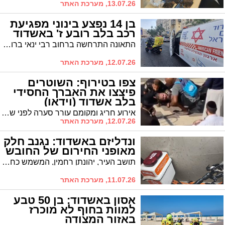
13.07.26, מערכת האתר
בן 14 נפצע בינוני מפגיעת
רכב בלב רובע ז' באשדוד
התאונה התרחשה ברחוב רבי ינאי ברובע ז' בעיר. צוותי מד"א ומתנדבי "הצלה דרום" העניקו לנער טיפול רפואי ראשוני בשטח ופינו אותו עם חבלות בחזה ובגפיים לחדר הטראומה במרכז הרפואי אסותא באשדוד
12.07.26, מערכת האתר
צפו בטירוף: השוטרים
פיצצו את האברך החסידי
בלב אשדוד (וידאו)
אירוע חריג ומקומם עורר סערה לפני שעה קלה ברובע ז' באשדוד. לפי עדויות מהשטח, שוטרים סמויים אזקו בידיו וברגליו אברך חסיד גור, פצעו אותו ושברו את משקפיו. כשגילו כי מדובר בטעות בזיהוי — הסירו את האזיקים ונמלטו מהמקום מבלי להגיש עזרה או להתנצל: "הדם החרדי הפך להפקר"
12.07.26, מערכת האתר
ונדליזם באשדוד: נגנב חלק
מאופני החירום של החובש
תושב העיר, יהונתן רחמין, המשמש כחובש מתנדב, גילה רגע לפני כניסת השבת כי אלמונים גנבו את הכיסא מאופניו החשמליים המבצעיים. בעקבות המעשה, כלי הרכב הושבת והמתנדב אינו יכול לצאת לקריאות חירום: "בלי האופניים אני לא יכול להגיע לחולה בזמן"
11.07.26, מערכת האתר
אסון באשדוד: בן 50 טבע
למוות בחוף לא מוכרז
באזור המצודה