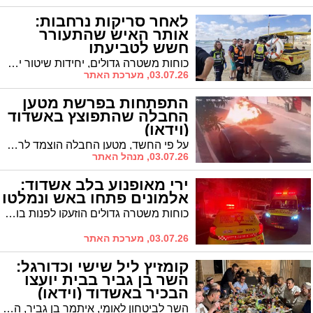
לאחר סריקות נרחבות:
אותר האיש שהתעורר
חשש לטביעתו
כוחות משטרה גדולים, יחידות שיטור ימי וצוותי חירום והצלה הוזעקו לפני זמן קצר לקו החוף בעקבות דיווח על אדם שנכנס למים ואבד עמו קשר עין. לאחר מאמצי חיפוש קדחתניים התברר כי האיש יצא בכוחות עצמו
03.07.26, מערכת האתר
התפתחות בפרשת מטען
החבלה שהתפוצץ באשדוד
(וידאו)
על פי החשד, מטען החבלה הוצמד לרכב שבו נסע אחד העצורים, נפל במהלך הנסיעה והתפוצץ בלב רובע א'. השניים נעצרו בחשד לשיבוש הליכי חקירה, אולם בית המשפט הורה על שחרורם בתנאי הרחקה
03.07.26, מנהל האתר
ירי מאופנוע בלב אשדוד:
אלמונים פתחו באש ונמלטו
כוחות משטרה גדולים הוזעקו לפנות בוקר לרחוב העצמאות בעקבות דיווחים על צרורות שנשמעו באזור. בזירה אותרו תרמילים, עדי ראייה דיווחו על שני חשודים שנמלטו רכובים על אופנוע. המשטרה: אין נפגעים, נפתחה חקירה
03.07.26, מערכת האתר
קומזיץ ליל שישי וכדורגל:
השר בן גביר בבית יועצו
הבכיר באשדוד (וידאו)
השר לביטחון לאומי, איתמר בן גביר, הגיע הערב לאשדוד יחד עם צוות לשכתו, לערב גיבוש שנערך בביתו של דוברו ויועצו הבכיר, אריאל אלחרר, תושב העיר. לאחר מכן המשיך השר ורעייתו אילה לחופי אשדוד, שם נקלע למשחק כדורגל של נערים שהופתעו שהשר נכנס להקפיץ עימם את הכדור