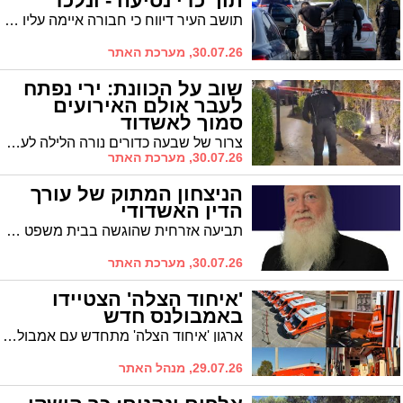
תוך כדי נסיעה - ונלכד
תושב העיר דיווח כי חבורה איימה עליו ולקחה ממנו את הקורקינט בכוח • חקירה מהירה של שוטרי התחנה ויחידת יל"פ הובילה לאיתור אחד החשודים ומעצרו • מפקד התחנה: "נפעל בנחישות נגד כל גילוי של אלימות"
30.07.26, מערכת האתר
שוב על הכוונת: ירי נפתח
לעבר אולם האירועים
סמוך לאשדוד
צרור של שבעה כדורים נורה הלילה לעבר המתחם המוכר. המשטרה ומז"פ פתחו בחקירה: הרקע פלילי. מדובר באירוע נוסף בשרשרת תקריות ירי במקום, שהיה בעבר זירה לחילופי אש חמורים
30.07.26, מערכת האתר
הניצחון המתוק של עורך
הדין האשדודי
תביעה אזרחית שהוגשה בבית משפט השלום באשדוד כנגד רואה חשבון בגין אי-הגשת דוחות לשנים 2018–2019 ודרישה לפיצוי של למעלה מ-265 אלף שקל, הסתיימה בפשרה לפיה יפוצו התובעים בסכום זעום של 30,000 שקל בלבד בצירוף הוצאות
30.07.26, מערכת האתר
'איחוד הצלה' הצטיידו
באמבולנס חדש
ארגון 'איחוד הצלה' מתחדש עם אמבולנס חדש שיצטרף לשניים הקיימים
29.07.26, מנהל האתר