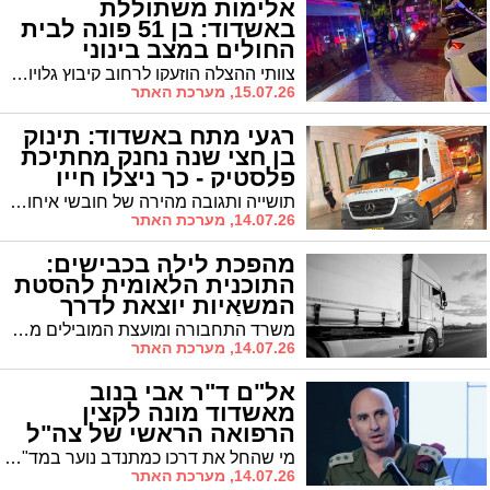
אלימות משתוללת
באשדוד: בן 51 פונה לבית
החולים במצב בינוני
צוותי ההצלה הוזעקו לרחוב קיבוץ גלויות בעקבות דיווח על קטטה שהסתבכה, העניקו טיפול מציל חיים לפצוע שסבל מפגיעה חודרת בפלג גופו העליון ופינו אותו לחדר הטראומה באסותא. כוחות משטרה פתחו בחקירת נסיבות המקרה
15.07.26, מערכת האתר
רגעי מתח באשדוד: תינוק
בן חצי שנה נחנק מחתיכת
פלסטיק - כך ניצלו חייו
תושייה ותגובה מהירה של חובשי איחוד הצלה מנעו הערב אסון כבד באשדוד. התינוק, שבלע גוף זר ואיבד את יכולת הנשימה, עבר סדרת פעולות החייאה מצילות חיים בשטח עד לחילוץ הפלסטיק מקנה הנשימה שלו. הוא פונה במצב יציב לבית החולים אסותא בעיר.
14.07.26, מערכת האתר
מהפכת לילה בכבישים:
התוכנית הלאומית להסטת
המשאיות יוצאת לדרך
מנמל אשדוד
משרד התחבורה ומועצת המובילים מקדמים מהלך להעברת עד 30% מפעילות התובלה היבשתית לשעות הלילה כדי להקל על הגודש בכבישים. נמל אשדוד הרים את הכפפה ויפעיל פיילוט לקליטת מכולות ריקות בשעות הערב והלילה – הפתרון שנמצא לחסם המרכזי שנעצר עד כה את הפרויקט
14.07.26, מערכת האתר
אל"ם ד"ר אבי בנוב
מאשדוד מונה לקצין
הרפואה הראשי של צה"ל
מי שהחל את דרכו כמתנדב נוער במד"א באשדוד וגרף את פרס ביטחון ישראל בקרבות "חרבות ברזל", יועלה לדרגת תת-אלוף ויתייצב בראש חיל הרפואה. ראש העיר, ד"ר יחיאל לסרי: "מקור השראה עצום לדור הצעיר"
14.07.26, מערכת האתר