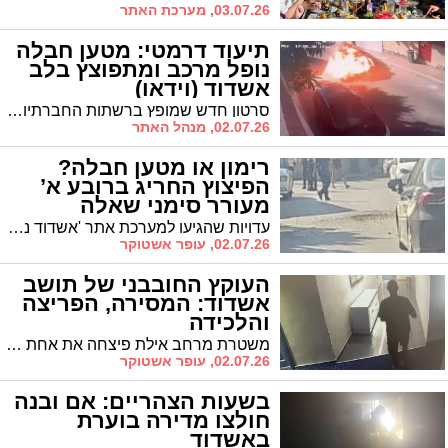
03.07.26, מערכת האתר
תיעוד דרמטי: מטען חבלה
נופל מרכב ומתפוצץ בלב
אשדוד (וידאו)
סרטון חדש שמופץ ברשתות החברתיות חושף את רגעי הדרמה אתמול באשדוד - מטען חבלה נופל מרכב נוסע, וכעבור שניות מתפוצץ בעוצמה בלב שכונת מגורים. התיעוד מחזק את ההערכה כי מדובר בניסיון חיסול שכשל - ורק בנס האירוע לא הסתיים באסון כבד ובפגיעה בחפים מפשע
02.07.26, מנהל האתר
רימון או מטען חבלה?
הפיצוץ החריג ברובע א’
מעורר סימני שאלה
עדויות שהגיעו למערכת אתר 'אשדוד נט' וממצאים שנראו בזירה מעלים אפשרות כי מדובר באמצעי חבלה עוצמתי יותר. הבור שנפער בכביש, עוצמת ההדף והנזק שנגרם מעוררים תהיות - אך בשלב זה אין כל קביעה רשמית השונה מממצאי המשטרה
02.07.26, עופר אשטוקר
העוקץ החובבני של תושב
אשדוד: המסירה, הפריצה
והלכידה
משטרת מרחב אילת פיצחה את אחת מפרשות הרכוש החריגות שנראו בעיר: ממלא מקום מנהל התחזוקה, תושב אשדוד, מסר לפי החשד את כרטיס הגישה האלקטרוני לכל החדרים לחברו מקרית מלאכי. החבר פשט על חופשותיהם של עשרות אורחים, התחזה לעובד המלון וגנב רכוש, כסף ואשראי
02.07.26, עופר אשטוקר
בשעות הצהריים: אם ובנה
חולצו מדירה בוערת
באשדוד