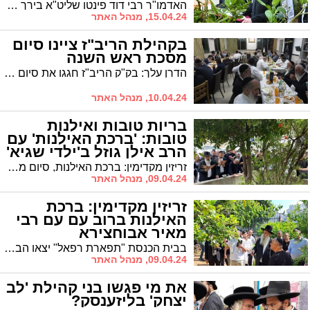
האדמו"ר רבי דוד פינטו שליט"א בירך ברכת האילנות בגינה שבה גדלים שבעת המינים
15.04.24, מנהל האתר
בקהילת הריב"ז ציינו סיום
מסכת ראש השנה
הדרן עלך: בק"ק הריב"ז חגגו את סיום מסכת 'ראש השנה' במעמד מגיד השיעור הגה"צ רבי מאיר כהן שליט"א בעל "אוצר ספרי הלכה" | הרב עובדיה דהן יו"ר המועה"ד נשא דברי ברכה לכבוד המסיימים
10.04.24, מנהל האתר
בריות טובות ואילנות
טובות: 'ברכת האילנות' עם
הרב אילן גוזל ב'ילדי שגיא'
זריזין מקדימין: ברכת האילנות, סיום מסכת והילולת הגרמ"ח בורתא זצ"ל במרכז לצעירים "ילדי שגיא ויעקב"
09.04.24, מנהל האתר
זריזין מקדימין: ברכת
האילנות ברוב עם עם רבי
מאיר אבוחצירא
בבית הכנסת "תפארת רפאל" יצאו הבוקר, ראש חודש ניסן, לברכת האילנות שהתקיימה ברוב עם
09.04.24, מנהל האתר
את מי פגשו בני קהילת 'לב
יצחק' בליזענסק?