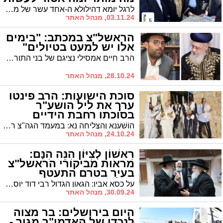
בקברי צדיקים?
לרגל יומא דהילולא ה-אחד עשר של מרן רבינו הגדול עובדיה יוסף זצוק"ל, "איחוד רבני הקהילות הספרדי בעיר" מביאים את המנהג בענין מעלת ההשתטחות בקברי צדיקים והסדר הראוי ע"פ "קו ההלכה הספרדי"
03.11.24, מנהל האתר
הראשל"צ במכתב: "בימים
אלו יש למעט בטיולים"
הרב חיים אמסילי נציגם של בני התורה חבר מועצת העיר פרסם הערב את מכתבו של הראשון לציון הגר"י יוסף שיש למעט בימים אלו בטיולים וערבי הפוגה
28.10.24, מנהל האתר
סוכת הישועות: הרב פינטו
ערך את ליל הושע"ר
בסוכתו רחבת הידיים
הוֹשַׁעְנָא וְהַצְּלִיחָה נָא: במעמד הגה"צ רבי חיים פינטו רבה של אשדוד וקרית מלאכי ערכו את לימוד ליל הושענא בסוכתו הגדולה בקרית מלאכי
24.10.24, מנהל האתר
רִאשׁוֹן לְצִיּוֹן הִנֵּה הִנָּם:
מראות מביקורי הראשל"צ
בעיר בטרם התעטף
בגלימה
על כסא אביו: הגאון הגדול רבי דוד יוסף בנו של מרן הגר"ע יוסף נבחר ברוב של 72 קולות לתפקיד הראשון לציון והרב הראשי לישראל | ניצני ההצלחה לתפקיד הראשון לציון החלו בעירנו אשדוד כבר למעלה משנה | גלריה מרהיבה
30.09.24, מנהל האתר
היום בירושלים: בר מצוה
לנכדו של האדמו"ר מגור -