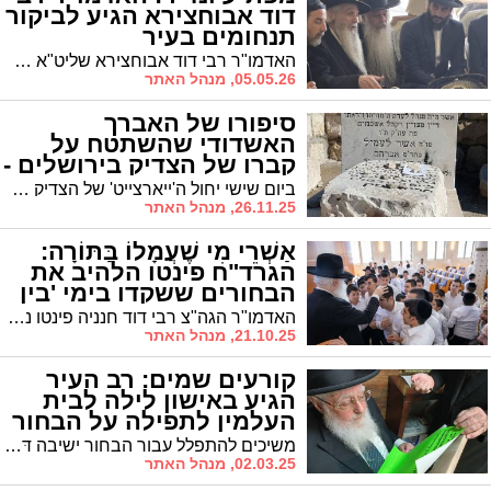
דוד אבוחצירא הגיע לביקור
תנחומים בעיר
האדמו"ר רבי דוד אבוחצירא שליט"א מנהריה הגיע לנחם את משפחתה של מרת ג'ארמן ג'אמילה אבוחצירא ע"ה, אשתו של השר לשעבר אהרן אבוחצירא ז"ל
05.05.26, מנהל האתר
סיפורו של האברך
האשדודי שהשתטח על
קברו של הצדיק בירושלים -
ונושע
ביום שישי יחול ה'ייארצייט' של הצדיק שקברו מסוגל לשידוכים ומכונה "עמוקה דירושלים". אברך תושב העיר שראה ישועה מספר על הפלא
26.11.25, מנהל האתר
אַשְׁרֵי מִי שֶׁעֲמָלוֹ בַּתּוֹרָה:
הגרד"ח פינטו הלהיב את
הבחורים ששקדו בימי 'בין
הזמנים' (וידאו)
האדמו"ר הגה"צ רבי דוד חנניה פינטו נשיא ממלכת התורה "אורות חיים ומשה" בדברים חוצבים לתלמידי ישיבות בין הזמנים: אשריכם ואשרי חלקכם שאתם באים לכאן יום יום. "ראינו השגחה פרטית כשחטוף קיבל ממחבל תפילין בתוך המנהרות. כולכם תראו ברכה בלימוד התורה בפתיחת זמן חורף הקרוב"
21.10.25, מנהל האתר
קורעים שמים: רב העיר
הגיע באישון לילה לבית
העלמין לתפילה על הבחור
הנמצא בסכנה (וידאו)
משיכים להתפלל עבור הבחור ישיבה דָּוִיד יְהוֹנָתָן בֶּן בְּרוּרְיָה בתושח"י: המרא דאתרא הגר"ח פינטו הורה בחצות לילה בליל שישי לקרוא את ספר התהילים לזכותו וקרא להתחזק שלא לשיח שיחת חולין בבית הכנסת לזכותו
02.03.25, מנהל האתר