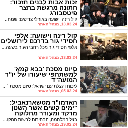
זכות אבות לבנים תזכור:
חתונה מרגשת בחצר
פיטסבורג
קול רינה וישועה באוהלי צדיקים: שמחת בית פיטסבורג - אדמור"ים, רבנים ואורחים חשובים בשמחת נישואי בתו של המשפיע הרה"צ רבי יעקב לייפער שליט"א ראש ישיבות פיטסבורג, חתנו של האדמו"ר מדז'יקוב עם החתן - נכד האדמו"ר מסטריקוב ונכד גאב"ד ערלויא בני ברק
13.03.24, מנהל האתר
קול רינה וישועה: אלפי
חסידי גור בדרכם לירושלים
אלפי חסידי גור מכל רחבי העיר בשעה זו בדרכם לירושלים, שם צפויה להתקיים בשעה הקרובה שמחת חתונת נכד האדמו"ר שליט"א, בנו של הרה"צ רבי שלמה צבי שליט"א מאשדוד. כל הפרטים
13.03.24, מנהל האתר
סיום מסכת 'בבא קמא'
למשתתפי שיעורו של יו"ר
המועה"ד
לזכות והצלת עם ישראל: סיום מסכת "בבא קמא" למשתתפי הדף היומי בשיעורו של הרב עובדיה דהן יו"ר המועצה הדתית * המשתתפים זכו לברכתו הנדירה של זקן אדמו"רי רבני משפחת אבוחצירא הגר"א אבוחצירא שליט"א
05.03.24, מנהל האתר
האדמו"ר מטשארנאביל:
"ימים קשים אשר השטן
מרקד ומעורר מחלוקת
ומדנים"
בצל המלחמה, הבחירות לרשות המקומית והילולת משה רבינו: האדמו"ר מטשארנאביל קורא "להתחזק בלימוד התורה בלא שיחת חולין ולהתרחק מלשון הרע"
19.02.24, מנהל האתר