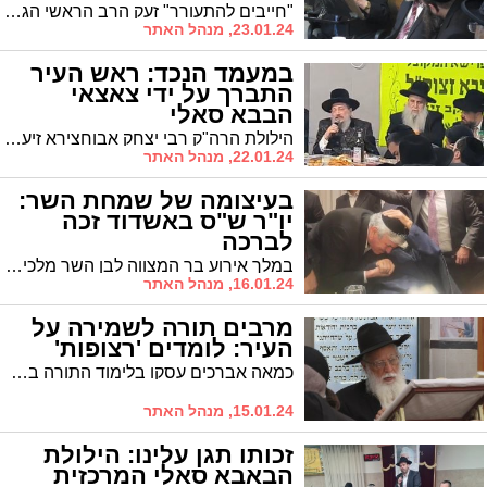
"חייבים להתעורר" זעק הרב הראשי הגה"צ רבי חיים שמעון פינטו שליט"א בתפילה בחצות הלילה באוהל ציונו של הרה"צ רבי משה אהרון פינטו זצ"ל
23.01.24, מנהל האתר
במעמד הנכד: ראש העיר
התברך על ידי צאצאי
הבבא סאלי
הילולת הרה"ק רבי יצחק אבוחצירא זיע"א במוסדות "תהילה לדוד". הרבנים בהילולא בירכו את ראש העיר ד"ר לסרי הנמנה על צאצאיו של בעל ההילולא שימשיך במנהיגותו בעירנו בשפע ברכה והצלחה
22.01.24, מנהל האתר
בעיצומה של שמחת השר:
יו"ר ש"ס באשדוד זכה
לברכה
במלך אירוע בר המצווה לבן השר מלכיאלי יו"ר ש"ס באשדוד זכה לברכה מזקן רבני בית אבוחצירא, ה'בבא ברוך'
16.01.24, מנהל האתר
מרבים תורה לשמירה על
העיר: לומדים 'רצופות'
כמאה אברכים עסקו בלימוד התורה בערב ראש חודש בבית הכנסת הריב"ז בראשותו של הגה"צ רבי מאיר כהן * יש להמשיך להרבות בתפילות ובתחנונים להצלת עם ישראל
15.01.24, מנהל האתר
זכותו תגן עלינו: הילולת
הבאבא סאלי המרכזית