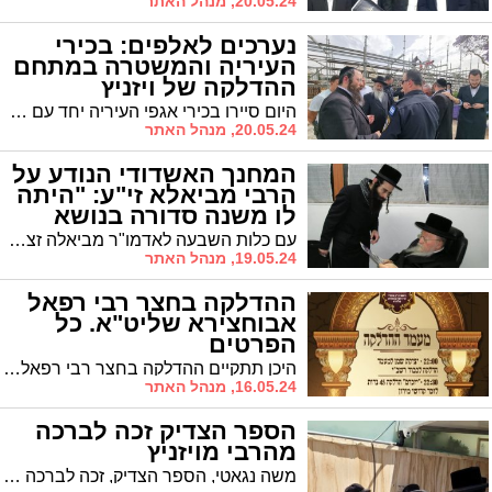
20.05.24, מנהל האתר
נערכים לאלפים: בכירי
העיריה והמשטרה במתחם
ההדלקה של ויזניץ
היום סיירו בכירי אגפי העיריה יחד עם מפקדי המשטרה והמינהלת במתחם שבו תתקיים ההדלקה ההמונית בראשות האדמו"ר מויזניץ שליט"א. הצפי לאלפים שיגיעו מהעיר ומחוץ לה
20.05.24, מנהל האתר
המחנך האשדודי הנודע על
הרבי מביאלא זי"ע: "היתה
לו משנה סדורה בנושא
החינוך"
עם כלות השבעה לאדמו"ר מביאלה זצ"ל: המחנך הדגול הרב דוד רוזנברג יו"ר מכון "עולמות" מספר על ביקורו של הרבי באשדוד בשנת תשס"ה
19.05.24, מנהל האתר
ההדלקה בחצר רבי רפאל
אבוחצירא שליט"א. כל
הפרטים
היכן תתקיים ההדלקה בחצר רבי רפאל אבוחצירא? כל הפרטים על המעמד שיכלול גם מעמד זכרון להרוגי מירון
16.05.24, מנהל האתר
הספר הצדיק זכה לברכה
מהרבי מויזניץ
משה נגאטי, הספר הצדיק, זכה לברכה מהאדמו"ר מויזניץ שליט"א אותו פגש ביציאתו מהמקווה, בבית הכנסת במרינה. "התרגשתי עד דמעות"