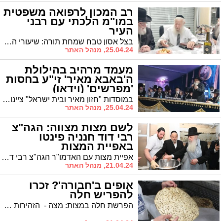
רב המכון לרפואה משפטית
במו"מ הלכתי עם רבני
העיר
בצל אסון טבח שמחת תורה: שיעורי הלכה וביקורים אצל רבני ואדמור"י העיר של הרה"ג ר' יעקב רוז'ה מומחה בעל שם עולמי בתחום הקבורה וזיהוי חללים
25.04.24, מנהל האתר
מעמד מרהיב בהילולת
ה'באבא מאיר' זי"ע בחסות
'מפרשים' (וידאו)
במוסדות "חזון מאיר ובית ישראל" ציינו את הילולת הרה"ק רבי מאיר אבוחצירא זצוק"ל במעמד בנו האדמו"ר רבי יקותיאל אבוחצירא* סיפר על עבודת הקודש בליל הסדר אצל אביו
25.04.24, מנהל האתר
לשם מצות מצווה: הגה"צ
רבי דוד חנניה פינטו
באפיית המצות
אפיית מצות עם האדמו"ר הגה"צ רבי דוד חניה פינטו שליט"א נשיא ממלכת התורה "אורות חיים ומשה"
21.04.24, מנהל האתר
אופים ב'חבורה'? זכרו
להפריש חלה
הפרשת חלה במצות: מצה - הזהירות בענין הפרשת חלה במצות יד של "חבורה"