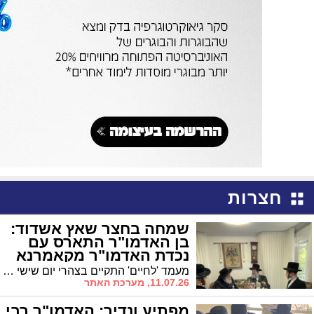
חצרות
שמחה בחצר שאץ אשדוד:
בן האדמו"ר התארס עם
נכדת האדמו"ר מקאמרנא
מעמד 'לחיים' התקיים בצהרי יום שישי האחרון בחצר שאץ אשדוד לרגל קשרי השידוכין בין חצרות הקודש שאץ, קאמרנא וצאנז-זימיגראד. החתן הוא הבה"ח משה מאיר מוסקוביץ, בנו של האדמו"ר משאץ אשדוד
11.07.26, מערכת האתר
מפתיע ונדיר: האדמו"ר רבי