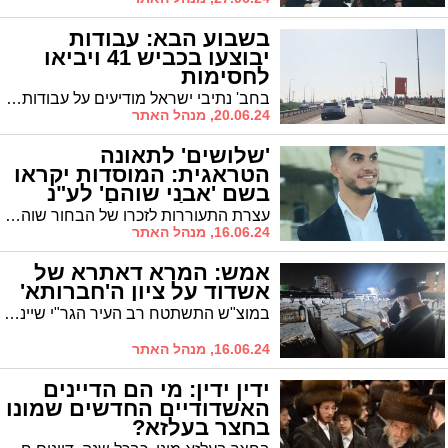
בשבוע הבא: עבודות
יבוצעו בכביש 41 ויביאו
לחסימות
בחב' נתיבי ישראל מודיעים על עבודות שיתבצעו בכביש 41 בימים ראשון ושני. נהגים, קחו בחשבון
20.06.24, מנהל האתר
'שלושים' לתאונה
הטראגית: המוסדות יקראו
בשם 'אבני שוהם' לע"נ
שוהם מלאכי ז"ל
עצרת התעוררות לזכרו של הבחור שוהם יהודה מלאכי ז"ל במעמד רבנים חשובים | מוסדות התורה והחסד "אורח הישר" יקראו מעתה "אבני שוהם" לעילוי נשמתו
16.06.24, מנהל האתר
אמש: המרא דאתרא של
אשדוד על ציון ה'חברותא'
במוצ"ש התשתטח רב העיר הגר"י שיינין שליט"א על קברו של ראש הישיבה הגר"ג אדלשטיין זצ"ל, שהיה רבו וכן החברותא שלו במשך 5 שנים
16.06.24, מנהל האתר
ידין ידין: מי הם הדיינים
האשדודיים החדשים שמונו
בחצר בעלזא?