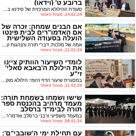
ברובע ט' (וידאו)
סעודת ההילולא המרכזית של סידנא באבא סאלי זי"ע התקיימה בבית הכנסת 'זכור לאברהם' ברובע ט' בהשתתפות ממ"ק רה"ע ר' אבי אמסלם, הרב ינון אזולאי, הגר"י שיינין שליט"א ועוד
14.01.24, מנהל האתר
אם הבנים שמחה: זכרה של
אם האדמו"רים לבית פינטו
הועלה בסעודה השלישית
אמה של מלכות: דברי תורה והנהגות קודש בסעודה שלישית לרבנית הצדקנית מזל טוב מדלן פינטו ע"ה במעמד בניה הרבנים האדמורי"ם שליט"א
11.01.24, מנהל האתר
לומדי השיעור הוותיק ציינו
את הילולת ה'באבא סאלי'
זי"ע
במסגרת שיעור הדף היומי: הילולא מוקדמת לסידנא בבא סאלי זצוק"ל
11.01.24, מנהל האתר
שִׂישוּ וְשִׂמְחוּ בְּשִׂמְחַת תּוֹרָה:
מעמד מרהיב בהכנסת ספר
תורה לבימ"ד ברסלב
במעמד משפיעי ורבני ברסלב ואדמו"רי העיר: שמחת הכנסת ספר תורה לביהמ"ד 'אש תמיד' ברובע ז'
08.01.24, מנהל האתר
עם תחילת ימי ה'שובבי"ם':