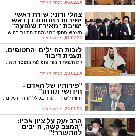
06.02.24, מנהל האתר
צהלי ורוני: שורת ראשי
ישיבות בחתונת בן ראש
ישיבת "מאירת שמועה"
השבוע התקיימה שמחת חתונת בנו של ראש ישיבת 'מאירת שמועה', הרה"ג ר' נחום רוזנבלט שליט"א, תלמידו המובהק של הגרד"צ קרלנשטיין זצ"ל. גלריה מרהיבה מהשמחה
01.02.24, מנהל האתר
לזכות החיילים והחטופים:
תענית דיבור
יום תענית דיבור' ותפילות במוסדות התורה והחסד "בית מאיר" לזכותם של החיילים והחטופים בראשות האדמו"ר הרה"צ רבי שמואל שמעון טולידאנו
29.01.24, מנהל האתר
"פירותיו של האדם -
חידושי תורתו"
חיזוק לימוד התורה בכולל "זוהר השלום" בימי השובבי"ם: הגרי"ר שרבאני ר"י "אהל יוסף" – "אוצרות התורה" תיאר בדבריו את מעלתם של שומרי העיר שהם לומדי התורה * הפירות של האדם אלו חידושי תורה שזוכה לחדש
24.01.24, מנהל האתר
הרב זעק על ציון אביו:
"המצב קשה, חייבים
להתעורר!"