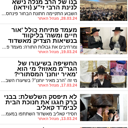
בנו של הרב מנלה נישא
לנינת הרבי זי"ע (וידאו)
השבוע התקיימה חתונת הבחור פינחס מנחם מנלה, שנישא לנינת האדמו"ר ה'פני מנחם' זי"ע. את שמחת החתונה כיבדו רבנים רבים, וביניהם הגרי"ב שרייבר שליט"א
28.03.24, מנהל האתר
מעמד פתיחת כולל 'אור
חיים ומשה' בליקווד
בנשיאות הצדיק מאשדוד
ןמרחיבים את גבולות התורה: מעמד פתיחת הכולל 'אור חיים ומשה' בנשיאות האדמו"ר הגה"צ רבי דוד חנניה פינטו שליט"א נשיא ממלכת התורה "אורות חיים ומשה" בליקווד שבארה"ב
19.03.24, מנהל האתר
החשיפה בשיעורו של
הגר"מ מאזוז? מי הוא
'מאיר יוחנן' המסתורי?
מי זה "הרב מאיר יוחנן"? בשיעורו השבועי של מרן הגר"מ מאזוז במוצ"ש המועבר בלווין ברחבי העולם חשף לראשונה את שמו השני של הראשון לציון הגר"י יוסף
17.03.24, מנהל האתר
לא תיפסק השלשלת: בבני
ברק חגגו את חנוכת הבית
לבימ"ד קאליב
חסידי קאליב מאשדוד השתתפו במעמד חנוכת הבית וקביעת מזוזות בבית הכנסת של חסידות קאליב בבני ברק
13.03.24, מנהל האתר