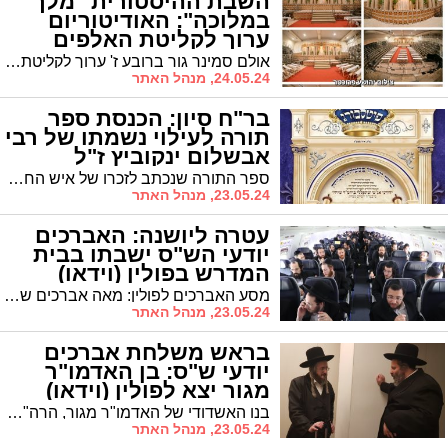
השבת ההיסטורית "מלך
במלוכה": האודיטוריום
ערוך לקליטת האלפים
אולם סמינר גור ברובע ז' ערוך לקליטת האלפים שיגיעו לשהות בשבת ההיסטורית "מלך במלוכה" בראשות האדמו"ר מויזניץ שליט'א. צפו באולם שעוצב בישיו האמונות של דודי מילר
24.05.24, מנהל האתר
בר"ח סיון: הכנסת ספר
תורה לעילוי נשמתו של רבי
אבשלום ינקוביץ ז"ל
ספר התורה שנכתב לזכרו של איש החסד שנפטר בדמי ימיו, יוכנס ברוב פאר להיכל ישיבת 'פיטסבורג'
23.05.24, מנהל האתר
עטרה ליושנה: האברכים
יודעי הש"ס ישבתו בבית
המדרש בפולין (וידאו)
מסע האברכים לפולין: מאה אברכים שנבחנו אלפי דפי ש"ס, רבים מהם מהעיר אשדוד, ישבתו בראשות בן האדמו"ר בביהמ"ד בפולין
23.05.24, מנהל האתר
בראש משלחת אברכים
יודעי ש"ס: בן האדמו"ר
מגור יצא לפולין (וידאו)
בנו האשדודי של האדמו"ר מגור, הרה"צ רבי שלמה צבי אלתר, יצא היום למסע לקברי האבות בפולין כשהוא עומד בראש משלחת של מאה אברכים ת"ח יודעי ש"ס * ואיזו הפתעה ציפתה להם במטוס?
23.05.24, מנהל האתר