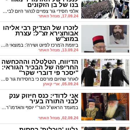
בנו של בן הזקונים
אלפי חסידי גור צפויים לנהור היום לבית המדרש הגדול של חסידות גור בירושלים, שם תיערך שמחת הבר מצווה לנכדו של האמו"ר - בנו של בן זקוניו הרב דוד אלתר
17.09.24, מנהל האתר
לזכרו של הצדיק רבי אליהו
אבוחצירא זצ"ל: עצרת
במוצ"ש
ביוזמת ה'מרכז לפיוט ושירה': במוצאי השבת הקרובה עצרת חיזוק עם הרה"צ רבי דוד אבוחצירא ואמירת סליחות עם החזן הדגול ר' יעקב אבוחצירא בבית כנסת "משכנות שמואל"
13.09.24, מנהל האתר
הדיווח, הטלטלה וההכחשה
החריפה של הבכיר הגוראי:
"יסכר פי דוברי שקר"
לאחר שהיום פורסם כי בחסידות גור סגרו הסכם מול צה"ל במסגרתו יגוייסו 250 אברכים למשטרה ואילו כלל האברכים יפטרו מחובת גיוס, מבהיר יו"ר ועדת החינוך של גור ותושב העיר, הרב אברהם בנמין זילברברג, כי לדברים אין שחר: "לא היו דברים מעולם ויסכר פי דוברי שקר"
05.09.24, ארי קאהן
אני לדודי: כנס חיזוק ענק
לבני התורה בעיר
במעמד הראש"ל הגר"י יוסף והאדמו"ר הגרד"ח פינטו: כנס חיזוק אדיר לבני התורה לבני התורה לקראת זמן אלול הקרב
02.09.24, מנהל האתר
גליון 'היכלות' בחסות