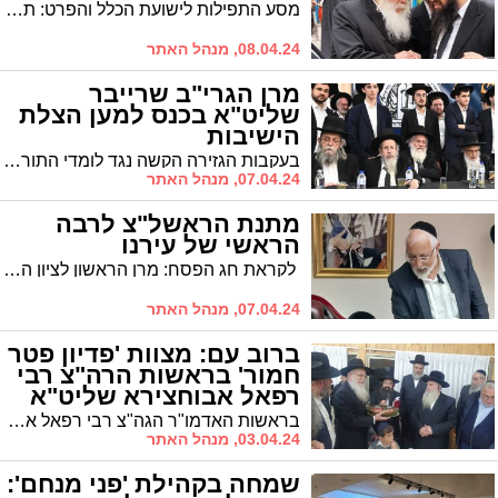
מסע התפילות לישועת הכלל והפרט: תפילות בליזענסק וברימינוב במעמד הרב מאיר שלום ועקנין רב קהילת "לב יצחק"
08.04.24, מנהל האתר
מרן הגרי"ב שרייבר
שליט"א בכנס למען הצלת
הישיבות
בעקבות הגזירה הקשה נגד לומדי התורה: כנס חירום היסטורי התקיים בערב שבת במעמד מרנן ורבנן חכמי וגדולי הדור וראשי הישיבות שליט"א, לאסיפה לנוכח הניסיון להצר את רגלי עולם התורה
07.04.24, מנהל האתר
מתנת הראשל"צ לרבה
הראשי של עירנו
לקראת חג הפסח: מרן הראשון לציון הגר"ש עמאר רבה של ירושלים שלח את ספרו להגר"ח פינטו
07.04.24, מנהל האתר
ברוב עם: מצוות 'פדיון פטר
חמור' בראשות הרה"צ רבי
רפאל אבוחצירא שליט"א
בראשות האדמו"ר הגה"צ רבי רפאל אבוחצירא נערך מעמד פדיון פטר חמור במושב "צרופה" במעמד קהל רב | מיד לאחר מכן קיימו גם את מצוות "מתנות כהונה"
03.04.24, מנהל האתר
שמחה בקהילת 'פני מנחם':