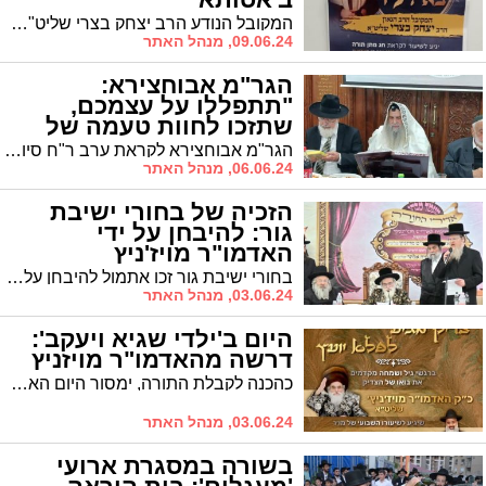
המקובל הנודע הרב יצחק בצרי שליט"א יערוך תפילה מיוחדת בבית הכנסת שבבית החולים
09.06.24, מנהל האתר
הגר"מ אבוחצירא:
"תתפללו על עצמכם,
שתזכו לחוות טעמה של
תורה"
הגר"מ אבוחצירא לקראת ערב ר"ח סיון: "יש כאלו שעדיין לא זכו לטעום טעמה של תורה, היום זה הזמן לכווין בתפילת השל"ה הקדוש" | כהכנה למתן תורה יגיע לכולל "תורה לשמה" הגה"צ רבי מאיר כהן לשיחת חיזוק והכנה לחג השבועות
06.06.24, מנהל האתר
הזכיה של בחורי ישיבת
גור: להיבחן על ידי
האדמו"ר מויז'ניץ
בחורי ישיבת גור זכו אתמול להיבחן על משנתם בידי האדמו"ר מויזניץ שליט"א שהפליא את ידיעותיהם. כ"ק האדמו"ר שליט"א שהופתע מרמת ידיעותיהם של התלמידים העלה על נס את שקידתם ואת רמת הידיעות אליה הגיעו התלמידים
03.06.24, מנהל האתר
היום ב'ילדי שגיא ויעקב':
דרשה מהאדמו"ר מויזניץ
כהכנה לקבלת התורה, ימסור היום האדמו"ר מויזניץ שליט"א שיעור בפני תלמידי 'ילדי שגיא ויעקב'
03.06.24, מנהל האתר
בשורה במסגרת ארועי