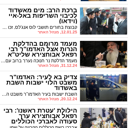
ברכת הרב: מים מאשדוד
לכיבוי השריפות באל-איי
(וידאו)
קבוצת בחורים תושבי לוס אנג'לס, זכו לברכה מיוחדת מרבה הראשי של העיר
12.01.25, מנהל האתר
מעמד מרומם בהדלקת
הנרות אצל האדמו"ר רבי
רפאל אבוחצירא שליט"א
מעמד הדלקת נר חנוכה נערך ברוב עם בבית המדרש משכיל לדוד
31.12.24, מנהל האתר
צדיק בא לעיר: האדמו"ר
משבט הלוי ישבות השבת
באשדוד
השבת ישבות בעיר האדמו"ר משבט הלוי שליט"א. היכן יתקיימו התפילות?
20.12.24, מנהל האתר
הילולת 'עטרת ראשנו': רבי
רפאל אבוחצירא ערך
סעודה לאברכי הכוללים
במירון
אברכי רשת הכוללים הקרויה על שמו של 'עטרת ראשנו' רבי דוד אבוחצירא הי"ד התכנסו היום לסעודה במירון יחד עם האדמו"ר רבי רפאל אבוחצירא שליט"א