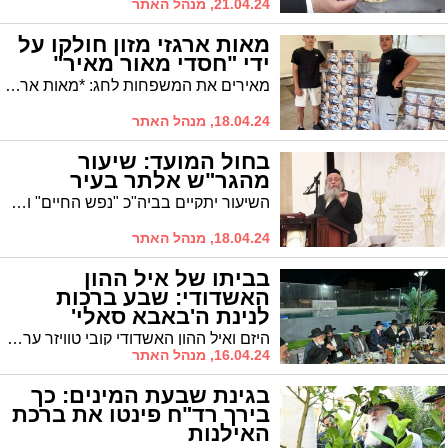
21.04.24, מנהל האתר
מאות ארגזי מזון חולקו על
ידי "חסדי מאור מאיר"
מאירים את המשפחות לחג: *מאות ארגזי מזון חולקו ע"י ארגון החסד ״חסדי מאור מאיר" במבצע "קמחא דפסחא"
18.04.24, מנהל האתר
בחול המועד: שיעור
מהגר"ש אלתר בעיר
השיעור יתקיים בביה"כ "נפש החיים" ובמסגרת "מעגלים". והיכן ידרוש אחיו, הגרד"ח? * חול המועד של תורה
18.04.24, מנהל האתר
בביתו של איל ההון
האשדודי: שבע ברכות
לנינת ה'באבא סאלי'
היזם ואיל ההון האשדודי קובי טוויזר ערך סעודת שבע ברכות בביתו לבתו של רבי ישועה ורחמים אבוחצירא שליט"א
16.04.24, מנהל האתר
בגינת שבעת המינים: כך
בירך רד"ח פינטו את ברכת
האילנות