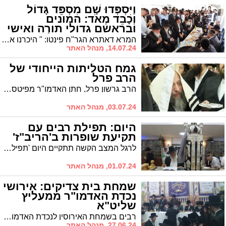
וַיִּסְפְּדוּ שָׁם מִסְפֵּד גָּדוֹל
וְכָבֵד מְאֹד: המונים
ובראשם גדולי תורה ואישי
ציבור בניחום אבלים בבית
המרא דאתרא הגר"ח פינטו: " היכרנו את רבי יהודה בצדקתו, בתורתו ובגדולתו"
משפחת הגר"י דרעי זצ"ל
14.07.24, מנהל האתר
גמח הטליתות הייחודי של
הרב פרל
הרב גרשון פרל, חתן האדמו"ר מפיטסבורג זצ"ל, מפעיל גמ"ח ייחודי: כיבוס טליתות כך שיבהיקו בלובנן. "עשה לך טלית נאה", הוא אומר
03.07.24, מנהל האתר
היום: תפילת רבים עם
תקיעת שופרות ב'הריב"ז'
לרגל המצב הקשה תתקיים היום 'תפילת רבים' בבית הכנסת הריב"ז. הציבור מוזמן
01.07.24, מנהל האתר
שמחת בית צדיקים: אירושי
נכדת האדמו"ר ממעליץ
שליט"א
רבים בשמחת האירוסין לנכדת האדמו"ר ממעליץ בבית מדרשו ברובע ח'
27.06.24, מנהל האתר