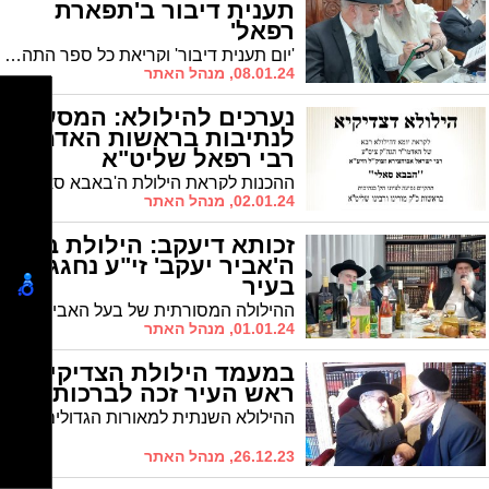
תענית דיבור ב'תפארת
רפאל'
'יום תענית דיבור' וקריאת כל ספר התהילים 3 פעמים במעמד הגר"מ אבוחצירא בבית הכנסת "תפארת רפאל" ברובע הסיטי
08.01.24, מנהל האתר
נערכים להילולא: המסע
לנתיבות בראשות האדמו"ר
רבי רפאל שליט"א
ההכנות לקראת הילולת ה'באבא סאלי' זי"ע תופסות תאוצה. היום נודע על מסע לציון בראשותו של נכדו, האדמו"ר רבי רפאל
02.01.24, מנהל האתר
זכותא דיעקב: הילולת בעל
ה'אביר יעקב' זי"ע נחגגה
בעיר
ההילולה המסורתית של בעל האביר יעקב זיע"א במעמד שא"ב הרה"ג רבי מכלוף עזריאל שליט"א
01.01.24, מנהל האתר
במעמד הילולת הצדיקים:
ראש העיר זכה לברכות
ההילולא השנתית למאורות הגדולים במוסדות "יוסף לקח": הרב חיים בוכריץ ראש המוסדות בירך את ראש העיר ד"ר יחיאל לסרי שבזכות הצדיקים "קרנו תרום בכבוד יעלה ויצליח"
26.12.23, מנהל האתר