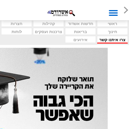
ראשי
חדשות אשדוד
קהילות
חצרות
חינוך
בריאות
צרכנות ועסקים
לוחות
צרו איתנו קשר
אירועים