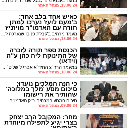
בחצר בעלזא מונו, כבכל שנה, דיינים חדשים ששזכו למינוי הרשמי לפני הטיש של ליל שבועות. בין הדיינים החדשים: מספר אברכים מאשדוד
13.06.24, מנהל האתר
כאיש אחד בלב אחד:
ב'מעם לועז' נערכו למתן
תורה עם האדמו"ר מויזניץ
מעמד מרהיב ב'קבלת פנים' שנערכה לכ"ק האדמו"ר מויז'ניץ שליט"א בבית הכנסת "מעם לועז"
13.06.24, מנהל האתר
הכנסת ספר תורה לזכרה
של התינוקת ליה כהן ע"ה
(וידאו)
במעמד הרה"צ החיד"א אברג'ל שליט"א: הכנסת ספר תורה לזכרה של התינוקת ליה כהן ע"ה בתהלוכה ברחובה של עיר לבית הכנסת "עבודת ה'" ברובע ט'
10.06.24, מנהל האתר
כִּי הִנֵּה הַמְּלָכִים נוֹעֲדוּ:
סיכום מסע 'מלך במלוכה'
שהותיר את רישומו
המהדהד בעיר
סיכום המסע המרהיב: כ"ק האדמו"ר מויז'ניץ שליט"א בביקורים בבתי אדמור"י ורבני העיר אשדוד במסגרת מסע הקודש "מלך במלוכה"
09.06.24, מנהל האתר
מחר: המקובל הרב יצחק
בצרי יגיע לתפילה מיוחדת
ב'אסותא'