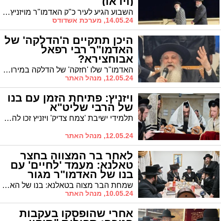
(וידאו)
השבוע הגיע לעיר כ"ק האדמו"ר מויזניץ שליט"א שישהה בה בשלושת השבועות הקרובים. אתמול לעת ערב תועד מתהלך עם מקורבו בטיילת שליד החוף
14.05.24, מערכת אשדודס
היכן תתקיים ה'הדלקה' של
האדמו"ר רבי רפאל
אבוחצירא?
האדמו"ר שלו 'חזקה' של הדלקה במירון, הודיע כי יערוך השנה - בשל המצב - את ההדלקה באשדוד. היכן?
12.05.24, מנהל האתר
ויזניץ: פתיחת הזמן עם בנו
של הרבי שליט"א
תלמידי ישיבת 'צמח צדיק' ויזניץ זכו להתפלל בראש חודש עם בנו של האדמו"ר שליט"א, אב"ד בני ברק, ולאחר מכן זכו לשיחה
12.05.24, מנהל האתר
לאחר בר המצווה בחצר
טאלנא: מעמד 'לחיים' עם
בנו של האדמו"ר מגור
שמחת הבר מצוה בטאלנא: בנו של האדמו"ר מגור שליט"א, הרה"צ רש"צ אלתר, הגיע ל'לחיים' במעון האדמו"ר
10.05.24, מנהל האתר
אחרי שהופסקו בעקבות