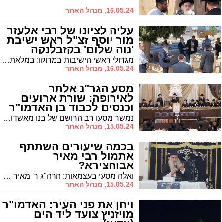
16.05.24, מנהל האתר
עליה לציונו של רבי אלעזר
מור יוסף זצ"ל ראש ישיבת
'נוה שלום' בקזבלנקה
מגדולי ראשי הישיבות במרוקו: במלאת טו"ב שנים ערכו תפילה ולימוד משניות לזכרו של הגאון הגדול חכם רבי אלעזר מור יוסף זצ"ל ראש ישיבת "נוה שלום" קזבלנקה-מרוקו
16.05.24, מנהל האתר
מסע הגר"נ אלתר
לאירופה: שורת ארועים
וכנסים לכבוד בן האדמו"ר
נמשך מסעו רב הרושם של בנו מאשדוד של האדמו"ר מגור, הרה"ג ר' נחמיה אלתר, לאירופה. השבוע התקיימו שורה של כינוסים בחסידות גור לכבודו של האורח שסייר במוסדות ועמד על חות קביעת עתים לתורה. בהמשך צפוי הגר"נ להמשיך לארה"ב
15.05.24, מנהל האתר
בכמה שיעורים השתתף
אתמול רבי מאיר
אבוחצירא?
ואלה מסעי בעצמאות: הרה"ג ר' מאיר אבוחצירא בסבב שיעורי תורה במסגרת "בר בי רב דחד יומא"
15.05.24, מנהל האתר
ויחן את פני העיר: האדמו"ר
מויזניץ צועד ליד הים