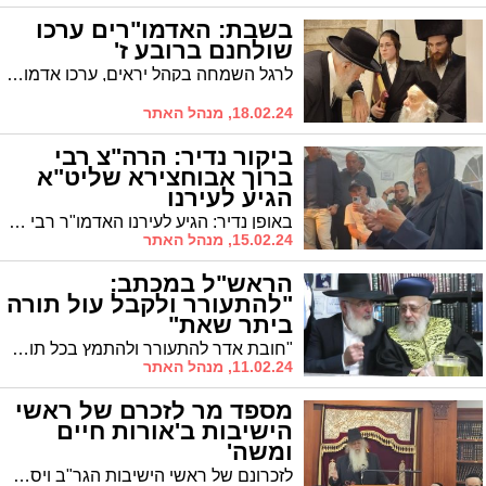
בשבת: האדמו"רים ערכו
שולחנם ברובע ז'
לרגל השמחה בקהל יראים, ערכו אדמו"רי העיר שולחנם ברובע ז' בהשתתפות רבים. צפו בגלריה ממצלמתו של יוסי לוי
18.02.24, מנהל האתר
ביקור נדיר: הרה"צ רבי
ברוך אבוחצירא שליט"א
הגיע לעירנו
באופן נדיר: הגיע לעירנו האדמו"ר רבי ברוך אבוחצירא כדי לנחם את משפחתו של בנש"ק הרה"צ רבי אליהו אבוחצירא זצ"ל
15.02.24, מנהל האתר
הראש"ל במכתב:
"להתעורר ולקבל עול תורה
ביתר שאת"
"חובת אדר להתעורר ולהתמץ בכל תוקף ולקבל עלינו עול תורה ולהמשיך את השקידה ביתר שאת ועוז"
11.02.24, מנהל האתר
מספד מר לזכרם של ראשי
הישיבות ב'אורות חיים
ומשה'
לזכרונם של ראשי הישיבות הגר"ב ויסבקר זצ"ל והגרב"מ אזרחי זצ"ל: מספד מר מרכזי בבית המדרש "אורות חיים ומשה" במעמד האדמו"ר הגה"צ רבי דוד חנניה פינטו שליט"א נשיא ממלכת התורה "אורות חיים ומשה"