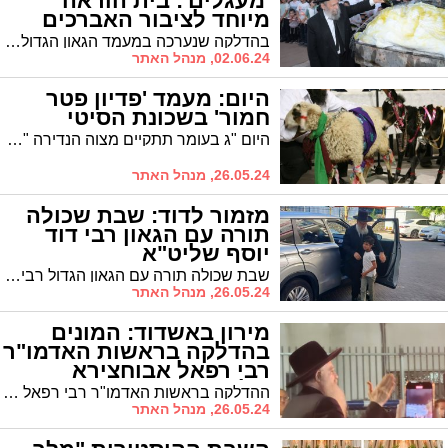
'מעגלים': בית הוראה
מיוחד לציבור האברכים
יפתח בעיר
בהדלקה שנערכה במעמד הגאון הגדול רבי שאול גבאי ראש ישיבת "אמרי דעת" הוכרז: נפתח "בית הוראה" שע"י מנין אברכים ברובע ג'
02.06.24, מנהל האתר
היום: מעמד 'פדיון פטר
חמור' בשכונת הסיטי
היום "ג בעומר תתקיים מצוה הנדירה "פדיון פטר חמור": במעמד הכהן הפודה הגה"צ רבי מאיר כהן רב ק"ק הרב"ז יתקיים היום בצהריים ברחבת בית הכנסת "תפארת רפאל" בסיטי
26.05.24, מנהל האתר
מזמור לדוד: שבת שכולה
תורה עם הגאון רבי דוד
יוסף שליט"א
שבת שכולה תורה עם הגאון הגדול רבי דוד יוסף חבר מועצת חכמי התורה ששבת בעירנו | יעמוד כבוד "הראשון לציון" כך הכריזו רבני בתי הכנסת בעיר כשעלה לתורה
26.05.24, מנהל האתר
מירון באשדוד: המונים
בהדלקה בראשות האדמו"ר
רבי רפאל אבוחצירא
שליט"א
ההדלקה בראשות האדמו"ר רבי רפאל אבוחצירא: בחצר בית מדרשו "משכיל לדוד" המוני משתתפים לכבוד ההדלקה המרכזית בהשתתפות ראש העיר ד"ר לסרי והרב עובדיה דהן יו"ר המועצה הדתית
26.05.24, מנהל האתר