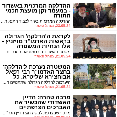
ההדלקה המרכזית באשדוד
- במעמד זקן מועצת חכמי
התורה
ההדלקה המרכזית בעיר לכבוד התנא רשב"י זיע"א ביום לג' בעומר בהשתתפות זקן מועצת חכמי התורה הגר"ש מחפוד שליט"א, ראשי ישיבות וראש העיר ד"ר יחיאל לסרי | לאחר ההדלקה יתקיים מעמד ה'חלאקה' לילדים בני 3 | מקהלת "מלכות" תלווה את המעמד
23.05.24, מנהל האתר
לקראת ה'הדלקה' הגדולה
בראשות האדמו"ר מויזניץ -
אלו הנחיות המשטרה
משטרת אשדוד פירסמה את ההנחיות ומפת התנועה לקראת ה'הדלקה' הענקית שתתקיים במוצ"ש
21.05.24, מנהל האתר
המשטרה נערכת ל'הדלקה'
בחצר האדמו"ר רבי רפאל
אבוחצירא שליט"א. כל
הפרטים
היערכות להדלקה הגדולה שתתקיים השנה, לראשונה, סמוך לבית המדרש 'משכיל לדוד' ברובע ב'
21.05.24, מנהל האתר
מרבה טהרה: הדיין
האשדודי שהכשיר את
האברכים הצרפתיים
מרסיי שבצרפת לבשה חג: הדיין הגר"י אברהמי הכין אברכים חשובים למבחן בהל' "טהרה" | במעמד מרשים התקיים סיום מסכת וחלוקת תעודות במעמד רבה של מרסיי הרב ראובן אוחנה | בני הקהילה מחכים לביקור הבא של הדיין הגר"י אברהמי