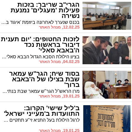
הגרי"ב שריבר: בזכות
פעילות 'מעגלים' נמנעת
נשירה
בכנס שנערך לאחרונה ביוזמת 'איגוד בני הישיבות' הרעיף הגרי"ב שרייבר מחמאות על ראי 'אשדוד התורנית': "בזכות פעילות הארגונים הללו נמעת נשירה"
12.02.25, מנהל האתר
לזכות החטופים: 'יום תענית
דיבור' בראשות נכד
ה'באבא סאלי'
בציון הילולת הסבא הגדול הבבא סאלי זצוק"ל: 'יום תענית דיבור' ותפילות במוסדות התורה והחסד "בית מאיר" לזכותם של החיילים והחטופים בראשות האדמו"ר הרה"צ רבי שמואל שמעון טולידאנו
04.02.25, מנהל האתר
בסוד שיח: הגר"ש עמאר
שבת בצילו של ה'באבא
ברוך'
מרן הראש"ל הגר"ש עמאר שבת בנתיבות אצל הבבא ברוך לרגל ההילולא למרן האביר יעקב זיע"א. במוצ"ש כובד לערוך את ההבדלה, העניק את ספריו עם שיר הקדשה מיוחד שכתב וסיים בתפילה בציונו של האדמו"ר הבבא סאלי זצוק"ל
19.01.25, מנהל האתר
ב'ליל שישי' הקרוב:
התוועדות ב'מעייני ישראל'
לרגל הילולת בעל התניא זי"ע תתקיים התוועדות בבית המדרש 'מעייני ישראל' בהשתתפות המשפיע רבי שמואל ליפשיץ
19.01.25, מנהל האתר