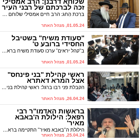
שלוחא דרבנן: הרב אמסילי
זכה לברכתם של רבני העיר
בִּרְכַּת הֶחָג: הרב חיים אמסילי שלוחם של גדולי התורה, הממונה חינוך תורני וחבר מועצת העיר התקבל בברכה אצל גדולי התורה ורבני האיחוד במהלך ימי חול המועד | הרבנים הוקירו את פעולותיו הברוכות בתחומים רבים במשך שנים רבות מתוך מסירות ואחריות
01.05.24, מנהל האתר
"סעודת משיח" בשטיבל
החסידי ברובע ט'
ב"קהל יראים" ערכו סעודת משיח בראשות רב הקהילה, הגר"ב הגר
01.05.24, מנהל האתר
ראשי קהילת "בני פינחס"
אצל המרא דאתרא
הקבלת פני רבו ברגל: ראשי קהילת בני פינחס ובראשם הרב נויביק והרב צוקר אצל רב העיר הגר"י שיינין שליט"א
26.04.24, מנהל האתר
בראשות האדמו"ר רבי
רפאל: הילולת ה'באבא
מאיר'
הילולת ה"באבא מאיר" התקיימה בראשות בנו האדמו"ר רבי רפאל אבוחצירא שליט"א
25.04.24, מנהל האתר