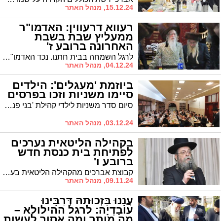
15.12.24, מנהל האתר
רעווא דרעווין: האדמו"ר
ממעליץ שבת בשבת
האחרונה ברובע ז'
לרגל השמחה בבית חתנו, נכד האדמו"ר מטשארנאביל, התארח האדמו"ר ממעליץ בביהמ"ד טשארנאביל ברובע ז'
04.12.24, מנהל האתר
ביוזמת 'מעגלים': הילדים
סיימו משניות וזכו בפרסים
סיום סדר משניות לילדי קהילת 'בני פנחס' שסיימו סדר מועד זו הפעם השניה
03.12.24, מנהל האתר
בקהילה הליטאית נערכים
לפתיחת בית כנסת חדש
ברובע ו'
קבוצת אברכים מהקהילה הליטאית בעיר נערכת לפתיחת בי"כ חדש בברכת הגרי"ב שרייבר שליט"א
09.11.24, מנהל האתר
עֲנֵנוּ בִּזְכוּתֵהּ דְּרַבֵּינוּ
עוֹבַדְיָה: לרגל ההילולא –
מה מותר ומה אסור לעשות