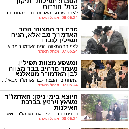
הטבח: תפילות "תיקון
כרת" חוזרות
לאחר שפסקו מאז הטבח בשמחת תורה, חזרו שוב מתפללי "תיקון כרת" לאהל הרמ"א פינטו
09.05.24, מנהל האתר
טרם בר המצוה: הסב,
האדמו"ר מביאלא, הניח
תפילין לנכדו
לפני בר המצווה, הניח האדמו"ר מביאלא פשיסחא, תפילין לנכדו - בן האדמו"ר מטאלנא
07.05.24, מנהל האתר
ומשפע מצוות תפילין:
מעמד מרהיב בבר מצווה
לבן האדמו"ר מטאלנא
(וידאו)
שמחת בר המצוה לבן האדמו"ר מטאלנא שליט"א נחוגה בשילוב חנוכת הבית להיכל בית המדרש שנחנך לראשונה. צפו בגלריה ממצלמתו של הצלם האשדודי יהושע פרוכטר
07.05.24, מנהל האתר
היוצא בימי ניסן: האדמו"ר
משאץ ויז'ניץ בברכת
האילנות
כמו יתר רבני העיר, גם האדמו"ר משאץ חיפה הגיע לברך האילנות בבית בנו, אב"ד "קהל יראים"
06.05.24, מנהל האתר