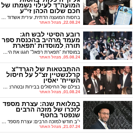
המועה"ד לעילוי נשמתו של
חכם שלום הכהן זי"ע
בחסות המועצה הדתית, עירית אשדוד וארגון "היכלות" – ממלכת היכלי התורה, לקראת ציון שנתיים להסתלקותו של מרן ראש הישיבה הגאון רבנו שלום כהן זצוק"ל חולקו עשרות אלפי גליונות מפוארים במשנתו של מרן ראש הישיבה זצוק"ל
22.08.24, מנהל האתר
רובע הסיטי לבש חג:
מעמד מרהיב בהכנסת ספר
תורה למוסדות 'תפארת
רפאל'
במוסדות "תפארת רפאל" חגגו את הילולת ה"מלאך רפאל" והכנסת ספר תורה במעמד גדולי תורה ואדמור"ים: חבר מועצת גדולי התורה הגרמ"צ ברגמן: "שיזכה להרחיב גבולות הקדושה ולהגדיל תורה ולהאדירה" | הגר"מ אבוחצירא: בזכות אהרון הכהן נזכה לשלום אמיתי ולשובם של חיילי צה"ל והחטופים לחיים טובים ולשלום*
05.08.24, מנהל האתר
ההתבטאות של הגרד"צ
קרלנשטיין זצ"ל על חיסול
השייח' יאסין
בצילם של החיסולים בבירות ובטהרן: מה התבטא הגרד"צ קרלינשטיין זצ"ל באותו בוקר שחיסלו את השייח אחמד יאסין ימ"ש וממתי הריח את חודש "אלול"
01.08.24, מנהל האתר
במלואת שנה: עצרת מספד
לזכרו של מזכה הרבים
שנפטר בחטף
י"ב חודש למזכה הרבים: עצרת מספד והתעוררות במוסדות החיד"א לזכרו של האברך החשוב הרה"ג ניסים קוגמן זצ"ל
21.07.24, מנהל האתר