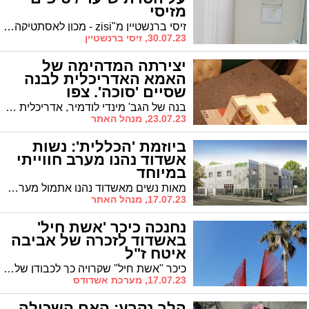
מזיסי
זיסי ברנשטיין מ"zisi - מכון לאסתטיקה ויופי" מעניקה לכן כמה טיפים שאולי לא ידעתן על הסרת שיער. נלחמים בשערה
30.07.23, זיסי ברנשטיין
יצירתה המדהימה של
האמא האדריכלית לבנה
שסיים 'סוכה'. צפו
בנה של הגב' מינדי לודמיר, אדריכלית מובילה, התבקש להביא דגם של סוכה לתערוכת הסוכות שהתקיימה בת"ת. אמו הכינה עבורו יצירת מופת
23.07.23, מנהל האתר
ביוזמת 'הכללית': נשות
אשדוד נהנו מערב חווייתי
במיוחד
מאות נשים מאשדוד נהנו אתמול מערב חוייתי וקסום שמאחוריו עמדה קופת החולים 'כללית'. במרכז הארוע: התוכנית הקולומביאנית 'סלונטו'
17.07.23, מנהל האתר
נחנכה כיכר 'אשת חיל'
באשדוד לזכרה של אביבה
איטח ז"ל
כיכר "אשת חיל" שקרויה כך לכבודן של נשות אשדוד נחנכה אתמול בטקס מרגש לזכרה של אביבה איטח ז"ל, מבנות העיר המוכרות שנפטרה בטרם עת
17.07.23, מערכת אשדודס
הלב נקרע: האם השכולה