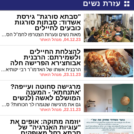
עזרת נשים
"סבתא סורגת" גירסת
אשדוד: סבתות סורגות
כובעים לחיילים
מאות נשים ונערות הצטרפו לחמ"ל הסריגה של אשדוד הפועל במתנ"ס 'נווה יונתן'. יוזמה חמה
04.12.23, מנהל האתר
להצלחת החיילים
ולשמירתם: הרבנית
אבוחצירא הפרישה חלה
ב'אסותא'
הרבנית אשתו של האדמו"ר רבי יקותיאל אבוחצירא שליט"א הגיעה הבוקר לבית החולים 'אסותא' שם הפרישה חלה יחד עם מתנדבות 'עזר מציון' ומשפחות הפצועים
23.11.23, מנהל האתר
מרגישה סחוטה ועייפה?
'אתנחתא' - המענה
המושלם לאשה (לנשים
בלבד)
גם את מרגישה שנגמרו לך הכוחות? סחוטה, חסרת מרגוע? ביקור קצר עם מאסאג', אבנים חמות עיסוי ונרות ב'אתנחתא', יעניקו לילדייך אמא חדשה
22.11.23, מנהל האתר
יוזמה מתוקה: אופים את
"עוגיות האנרגיה" של
סבתא רחל מאופקים