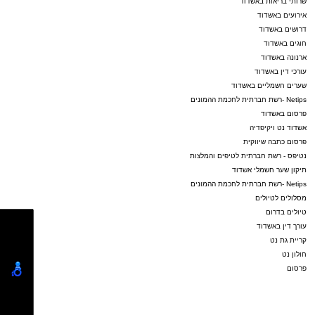
שרותי בריאות באשדוד
אירועים באשדוד
דרושים באשדוד
חוגים באשדוד
ארנונה באשדוד
עורכי דין באשדוד
שערים חשמליים באשדוד
Netips -רשת חברתית לחכמת ההמונים
פרסום באשדוד
אשדוד נט ויקיפדיה
פרסום כתבה שיווקית
נטיפס - רשת חברתית לטיפים והמלצות
תיקון שער חשמלי אשדוד
Netips -רשת חברתית לחכמת ההמונים
מסלולים לטיולים
טיולים בדרום
עורך דין באשדוד
קריית גת נט
חולון נט
פרסום