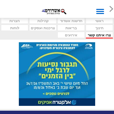
ראשי
חדשות אשדוד
קהילות
חצרות
חינוך
בריאות
צרכנות ועסקים
לוחות
צרו איתנו קשר
אירועים