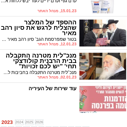
קרם גוף וקרם ידיים לעור יבש ללחות אופטימלית מועשרים בחומצה היאלורונית/ מרקם נעים שנספג במהירות | היפואלרגני | לחות ל-72 שעות | ללא פראבנים - תוכן שיווקי -
15.01.23, מנהל האתר
ההספד של המלצר
שהצליח לרגש את סיון רהב
מאיר
בטור שמפרסמת הגב' סיון רהב מאיר באופן קבוע, היא מספרת על ההספד של המלצר על הגר"ש בעדני זצ"ל שהצליח לרגש אותה
12.01.23, מנהל האתר
מנכ"לית מטרנה התקבלה
בבית הרבנית קולודצקי
תחי' "יש לכם זכויות"
מנכ"לית מטרנה התקבלה בחביבות לביקור מיוחד בבית הרבנית קולודצקי תחי', בתו של מרן שר התורה הגר"ח קניבסקי זצ"ל
02.01.23, מנהל האתר
עוד שירות של העיריה
2023
2024
2025
2026