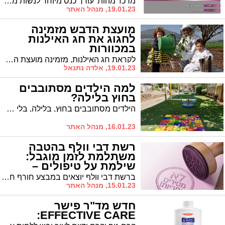
מרכז 'מהות' עורך כנס מיוחד לנשות מקצוע, העוסק בדינמיקה משפחתית בהתמודדות נפשית בראי החברה החרדית
19.01.23, מנהל האתר
מועצת הדבש מזמינה
לחגוג את חג האילנות
במכוורות
לקראת חג האילנות, מזמינה מועצת הדבש את הקהל הרחב לביקור במכוורות ברחבי הארץ, לטעום דבש, ללמוד על תרומתה של דבורת הדבש לתהליך ההאבקה של העצים ולטעת עצים צוּפָנִיִים (שיש בפרחיהם צוף), למען שמירה על חיי הדבורים.
19.01.23, אלדה נתנאל
למה הילדים מסתובבים
בחוץ בלילה?
הילדים מסתובבים בחוץ, בלילה, בלי שאתם מודעים לכך? זו סכנה. האם את טבעת היהלומים שלך תשאירי בחוץ, ללא שמירה? טור נוקב מהרב פנחס ברייער
16.01.23, מנהל האתר
רשת דבי וולף בהטבה
משתלמת לזמן מוגבל:
שילמת על טיפולים –
קיבלת אחריות
ברשת דבי וולף יוצאים במבצע חורף חסר תקדים; חבילות הסרת שיער עם אחריות - ללא תוספת תשלום, שיבוצעו על ידי צוות מקצועי ומנוסה ומכשור מתקדם ובטוח. תנו לניסיון של שלשה עשורים לעשות את העבודה // תוכן שיווקי
15.01.23, מנהל האתר
חדש מד"ר פישר
EFFECTIVE CARE: