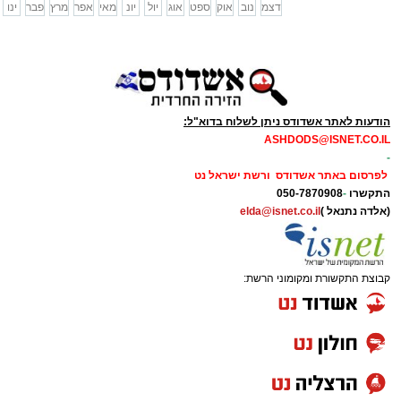
דצמ
נוב
אוק
ספט
אוג
יול
יונ
מאי
אפר
מרץ
פבר
ינו
הודעות לאתר אשדודס ניתן לשלוח בדוא"ל:
ASHDODS@ISNET.CO.IL
-
לפרסום באתר אשדודס ורשת ישראל נט
התקשרו
-
050-7870908
(אלדה נתנאל )
elda@isnet.co.il
קבוצת התקשורת ומקומוני הרשת: