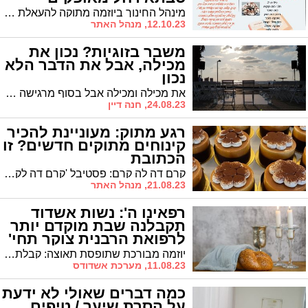
מינהל החינוך ביוזמה מתוקה להעאלת המורל: מכינים בבתים את ה'עוגיות של סבתא רחל' ומחלקים לשכנים
12.10.23, מנהל האתר
משבר בזוגיות? נכון את
מכילה, אבל את הדבר הלא
נכון
את מכילה ומכילה אבל בסוף מרגישה שאת מתפוצצת. נמאס לך שכל הנטל של הבית עלייך, את קורסת, מרגישה שאין לך עזרה. האם את צריכה להמשיך להכיל ואת מה? (זוגיות, משפחה)
24.08.23, חנה דיין
רגע מתוק: מעוניינת להכיר
קינוחים מתוקים חדשים? זו
הכתובת
קרם דה לה קרם: פסטיבל 'קרם דה לקרם' – הפסטיבל הכי מתוק בארץ חוזר * כל הפרטים
21.08.23, מנהל האתר
רפאינו ה': נשות אשדוד
תקבלנה שבת מוקדם יותר
לרפואת הרבנית צוקר תחי'
יוזמה מבורכת שתופסת תאוצה: קבלת שבת מוקדמת ואמירת שיר השירים לרפואתה של הרבנית תחי' - אשתו של מנהל הסמינר המשפיע הרה"ג ר' יחיאל צוקר שליט"א
11.08.23, מערכת אשדודס
כמה דברים שאולי לא ידעת
על הסרת שיער / טיפים