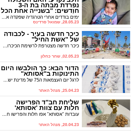
נפרדת מבתה בת ה-3
חודשים: "בשנייה אחת הכל
נלקח ממני"
ימים בודדים אחרי הטרגדיה שפקדה אותה, מיטל מור מאשדוד שאיבדה את בתה בת ה-3 חודשים בעקבות חיידק טורף, נפרדת ממנה בפוסט קורע לב: "בבוקר עוד חייכת אלי כמו נסיכה, בלילה כבר חזרתי הביתה" * לא נגענו
28.05.23, שמואל סרדינס
כיכר חדשה בעיר - לכבודה
של "אשת החיל"
כיכר חדשה מצטרפת לרשימת הכיכרות המעוצבות באשדוד ותיקרא מעתה 'כיכר אשת החיל' – שיר הלל והוקרה לפועלן ותרומתן של נשות העיר
02.05.23, שחר כחלון
הדור הבא: כך הולבשו היום
התינוקות ב"אסותא"
לרגל יום העצמאות ה75 של מדינת ישראל, הולבשו היום התינוקות בתינוקיית "אסותא" בצבעי הדגל הלאומי
25.04.23, מנהל האתר
שליחת חב"ד הפרישה
חלות עם צוות 'אסותא'
עובדות "אסותא" אפו חלות והפרישו חלה עם הגב' גודמן, שליחת חב"ד בבית הרפואה. צפו בתמונות, והנה המתכון המוצלח שאותו כדאי שתנסו בעצמכן
20.04.23, מנהל האתר