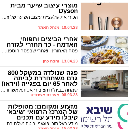
מוצרי עיצוב שיער מבית
Dyson
הכירי את קולקציית עיצוב השיער של Dyson - טכנולוגיה חדשנית ואיכות בינלאומית אצלך בבית לעיצובים מושלמים לכל סוגי השיער
19.04.23, מנהל האתר
אחרי הביצים ותפוחי
האדמה - כך תחזרי לגזרה
פסח מאחורינו, ואחרי שבפסח הוספנו כמה קילוגרמים, כעת הזמן להיפטר מהם. איך נעשה זאת?
13.04.23, זהבה כהן
פגה שנולדה במשקל 800
גרם משתחררת לביתה
לאחר 65 יום בפגייה (וידאו)
שמחה בביה"ח הציבורי אסותא אשדוד: פגה שנולדה במשקל 800 גרם משתחררת לביתה לאחר 65 יום בפגייה.
08.03.23, מערכת אשדודס
מזעזע ומקומם: מטופלות
של המרכז הרפואי 'שיבא'
קיבלו מידע עם תכנים
בוטים
מידע בעל תוכן פוגעני ובוטה נשלח בתפוצה נרחבת לכל מטופלות המרכז הרפואי 'שיבא'. אחת המטופלות: "האם מותר לבית החולים לכפות עלי להיחשף לתכנים הנוגדים את ההלכה?"
15.02.23, מנהל האתר