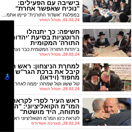
בישיבה עם הפעילים:
"נוכיח שאפשר אחרת"
במפלגת "אשדוד התורנית" קיימו אתמול ישיבת סיכום ראשונה. "יצאנו לדרך חדשה, ונוכיח שאכן משהו חדש מתחיל"
01.03.24, מנהל האתר
חשיפה: כך יתנהלו
הרוטציות בסיעת 'יהדות
התורה' המקומית
ב'יהדות התורה' המקומית כבר נערכים לפעילות במועצה: כך תייצג הסיעה את כל הציבורים שתמכו בה. וגם: מי יהיו הרבנים שיאיישו את וועדת הרבנים?
29.02.24, מנהל האתר
למחרת הניצחון: ראש העיר
קיבל את ברכת הגר"ש
מחפוד (וידאו)
קול ששון וקול שמחה: יממה לאחר בחירתו של ראש העיר ד"ר לסרי ברוב מוחץ, זכה לקבל את ברכתו החמה והנלהבת של מרן הגר"ש מחפוד זקן רבני מועצת חכמי התורה בשמחת נישואי נכדו
29.02.24, מנהל האתר
ראש העיר לסרי לקראת
המו"מ הקואליציוני: "הדלת
פתוחה, היד מושטת"
לקראת כינון המו"מ הקואליציוני ראש העיר ד"ר לסרי פרסם פוסט בפייסבוק שבו הוא קורא לחברי המועצה להצטרף לקואליציה בראשותו, רחבה ככל האפשר
28.02.24, מערכת אשדודס