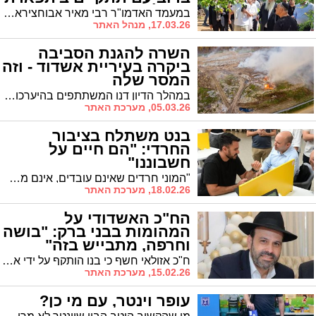
רפאל'
במעמד האדמו"ר רבי מאיר אבוחצירא שליט"א: ברכת האילנות תתקיים ברוב עם. מתי?
17.03.26, מנהל האתר
השרה להגנת הסביבה
ביקרה בעיריית אשדוד - וזה
המסר שלה
במהלך הדיון דנו המשתתפים בהיערכות בחירום וקידום התוכנית הלאומית לצמצום זיהום האוויר במרחב אשדוד והסביבה. בדיון הוצגה תמונת מצב עדכנית על אתגרי הסביבה במרחב אשדוד והסביבה והשלכות המצב הביטחוני על סיכונים סביבתיים.
05.03.26, מערכת האתר
בנט משתלח בציבור
החרדי: "הם חיים על
חשבוננו"
"המוני חרדים שאינם עובדים, אינם משלמים מיסים ואינם תורמים לכלכלה. הם חיים על חשבוננו, פשוטו כמשמעו"
18.02.26, מערכת האתר
הח"כ האשדודי על
המהומות בבני ברק: "בושה
וחרפה, מתבייש בזה"
ח"כ אזולאי חשף כי בנו הותקף על ידי אנשי הפלג הקיצוני באשדוד והצביע על בעיה חינוכית: "כשבחור יוצא מתחנת משטרה ורוקדים לפניו – אלה אנשים שצריך להוקיע".
15.02.26, מערכת האתר
עופר וינטר, עם מי כן?