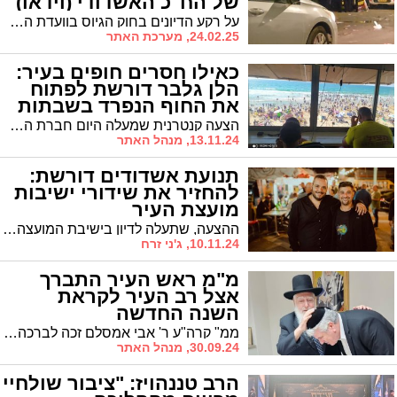
של הח"כ האשדודי (וידאו)
על רקע הדיונים בחוק הגיוס בוועדת החוץ והביטחון, מפגינים בשעה זו צעירי 'הפלג הירושלמי' מתחת לביתו של חבר הכנסת מאשדוד ר' ינון אזולאי מש"ס בלב רובע ז'
24.02.25, מערכת האתר
כאילו חסרים חופים בעיר:
הלן גלבר דורשת לפתוח
את החוף הנפרד בשבתות
הצעה קנטרנית שמעלה היום חברת המועצה גלבר למועצת העיר מבקשת לפתוח את החוף הנפרד בשבתות. בנציגות החרדית דווקא לא מתרגשים. "אם הציבור החילוני יגיע לחוף אולי החוף יקבל שדרוג", הם אומרים באירוניה
13.11.24, מנהל האתר
תנועת אשדודים דורשת:
להחזיר את שידורי ישיבות
מועצת העיר
ההצעה, שתעלה לדיון בישיבת המועצה הקרובה, מבקשת להחזיר את המדיניות שהייתה נהוגה בקדנציה הקודמת, במסגרתה שודרו ישיבות המועצה בשידור חי באתר העירייה וברשתות החברתיות.
10.11.24, ג'ני זרח
מ"מ ראש העיר התברך
אצל רב העיר לקראת
השנה החדשה
ממ" קרה"ע ר' אבי אמסלם זכה לברכה מרב העיר: ילך מחיל אל חיל
30.09.24, מנהל האתר
הרב טננהויז: "ציבור שולחיי