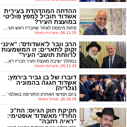
ההדחה המהדהדת בעירית
אשדוד תוביל למפץ פוליטי
במועצת העיר?
פחות מיממה לאחר שהכריז ראש העיר ד"ר יחיאל לסרי על "דם חדש" שייכנס למינהל התפעול כדי לשים סוף למשבר הניקיון בעיר, הודח דויד אסייג, מספר 2 ברשימתו של אלי נכט ממינהל התפעול. האם יש קשר בין הדבקים? נכט: "מצר על ההחלטה"
06.11.25, מערכת האתר
הרב וובר ל'אשדודס': "אינני
זקוק לתארים; זו המשמעות
לרווחת תושבי העיר"
במהלך ישיבת מועצת העיר הכריז ראש העיר על הענקת תואר 'משנה ראש העיר' ליו"ר סיעת אשדוד התורנית הרב אפרים וובר. בשיחה עם 'אשדודס' מסביר הרב וובר את המשמעות: "תוקצה לשכה ושירותי משרד לרווחת תושבי העיר"
05.11.25, מערכת האתר
דוברו של בן גביר בירמץ;
אשדוד חגגה בהמוניה
(גלריה)
ביום חמישי האחרון התקיימה באולמי 'האופרה' בעיקר שמחת בר המצווה של יונתן אלחרר, בנו של אריאל אלחרר - דוברו ויועצו הקרוב של השר לביטחון פנים. כל המי ומי הגיעו לברך. צפו בגלריה הססגונית
26.10.25, מנהל האתר
חקיקת חוק הגיוס: הח"כ
החרדי מאשדוד אופטימי:
"ראיה רחבה"