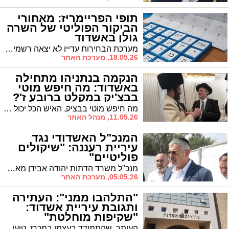
תופי הפריימריז: מאחורי
הביקור הפוליטי של השרה
גולן באשדוד
מערכת הבחירות עדיין לא יצאה רשמית לדרך אבל הלמות תופי הפריימריז בליכוד כבר מכים באוויר. השרה מאי גולן, שרת השוויון החברתי וקידום מעמד האישה, ביקרה אתמול בסניף הליכוד באשדוד - והמסר היה ברור: הקרקע מתחילה להתחמם
18.05.26, מערכת האתר
הנקמה בנתניהו מתחילה
באשדוד: מה חיפש מוטי
בבצ'יק במקלט ברובע ז'?
מה חיפש מוטי בבציק, האיש הכל יכול בחסידות גור, ביום חמישי האחרון באשדוד? מתברר שהוא אינו מפזר איומים סתם ולאחר שהבטיח כי יפיל את נתניהו הוא כבר החל לפעול בתוך ביתו שלו - במפלגת הליכוד. האם לנתניהו יש סיבה לדאוג?
11.05.26, מנהל האתר
המנכ"ל האשדודי נגד
עיריית רעננה: "שיקולים
פוליטיים"
מנכ"ל משרד הדתות יהודה אבידן מאשדוד שיגר מכתב חריף לראש עיריית רעננה חיים ברוידא, לאחר שהאחרון האשים את המשרד באי-העברת תקציבים לתחזוקת המקוואות בעיר.
05.05.26, מערכת האתר
"התלהבו ממני": העתירה
ותגובת עיריית אשדוד:
"שקיפות מוחלטת"
העותר, שהתמודד בעצמו במכרז, טוען כי עמד בכל תנאי הסף ואף קיבל לדבריו את הציון הגבוה ביותר במבחני ההתאמה של מכון פילת, אך למרות זאת לא נבחר. עיריית אשדוד: "ועדות הבחינה כוללות נציגי ציבור ונציגי משרד הפנים ומתנהלות במקצועיות ובשקיפות מלאה"