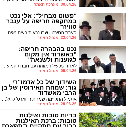
30.04.26, מערכת האתר
"פשוט מבחיל": אלי נכט
במתקפה חריפה על ענבר
טוויזר
סערת הסירטון שבו נראית העיתונאית ענבר טוויזר משפילה בחורי ישיבה הגיעה לאשדוד. סגרה"ע אלי נכט במתקפה חריפה
22.04.26, מנהל האתר
נכט בהבהרה חריפה:
"באשדוד אין מקום
לגזענות ולשנאה"
לאחר שפעיל המזוהה עם חברת המועצה הלן גלבר פער את פיו נגד הציבור הספרדי, מבהיר נכט כי הדברים אינם מקובלים עליו והוא דורש לגנותם: "אין מקום לפלגנות ולשנאה"
09.04.26, מנהל האתר
השידוך של כל אדמו"רי
גור: שמחת האירוסין של בן
הרבי מאשדוד
אתמול התקיימה שמחת ה'ווארט' לרגל אירושי בן הרב שלמה צבי אלתר, בנו האשדודי של האדמו"ר מגור, עם נכדת ה'פני מנחם'
29.03.26, מנהל האתר
בריות טובות ואילנות
טובות: ברכת האילנות
ברוב עם תתקיים ב'תפארת