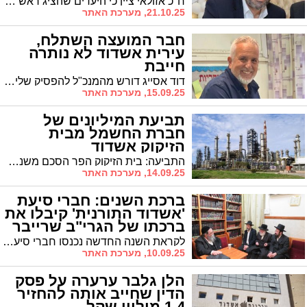
ח"כ אזולאי ציין כי היעדים שהציג ראש הממשלה נתניהו - גיוס 4,800 חרדים בשנה הראשונה ו-5,760 בשנה השנייה - מתכתבים עם הדיונים בוועדה. עם זאת, הוא הדגיש כי ההחלטה הסופית תלויה בגדולי ישראל לאחר הנחת טיוטת החוק
21.10.25, מערכת האתר
חבר המועצה השתלח,
עירית אשדוד לא נותרה
חייבת
דוד אסייג דורש מהמנכ"ל להפסיק שליחת הזמנות במייל קבוצתי. "פגיעה בכבוד ובפרטיות העובדים". העירייה: "פועלים בהתאם לחוק"
15.09.25, מערכת האתר
תביעת המיליונים של
חברת החשמל מבית
הזיקוק אשדוד
התביעה: בית הזיקוק הפר הסכם משנת 2014 והפסיק לשלם עבור שירותי עגינה. על פי כתב האישום, בית הזיקוק הפחית בעצמו 2 מיליון שקל מהתשלום השנתי
14.09.25, מערכת האתר
ברכת השנים: חברי סיעת
'אשדוד התורנית' קיבלו את
ברכתו של הגרי"ב שרייבר
לקראת השנה החדשה נכנסו חברי סיעת אשדוד התורנית לקבלת ברכה ועצה מהגאון רבי בונם שרייבר שליט"א גאב"ד אשדוד
10.09.25, מערכת האתר
הלן גלבר ערערה על פסק
הדין שחייב אותה להחזיר
1.4 מיליון שקל