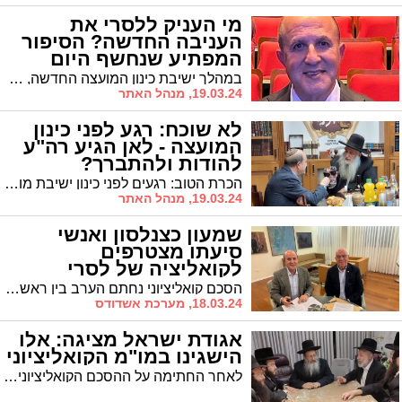
מי העניק ללסרי את
העניבה החדשה? הסיפור
המפתיע שנחשף היום
במהלך ישיבת כינון המועצה החדשה, בירך לסרי 'שהחיינו' על עניבה חדשה וגילה את הסיפור שעומד מאחוריהבישיבת כינון המועצה בירך לסרי 'שהחיינו' על עניבה חדשה, וגילה מי העניק לו אותה
19.03.24, מנהל האתר
לא שוכח: רגע לפני כינון
המועצה - לאן הגיע רה"ע
להודות ולהתברך?
הכרת הטוב: רגעים לפני כינון ישיבת מועצת העיר החגיגית ה-12 ועם היכנסו לתפקידו בפעם הרביעית, ראש העיר ד"ר לסרי הגיע להתברך אצל הגר"מ אבוחצירא ולהודות על התמיכה בו
19.03.24, מנהל האתר
שמעון כצנלסון ואנשי
סיעתו מצטרפים
לקואליציה של לסרי
הסכם קואליציוני נחתם הערב בין ראש העיר יחיאל לסרי לסיעתו של שמעון כצנלסון, אליה הצטרפה גם רינה גוטמן שהייתה מספר 2 של ברק סרי והחליט לפרוש אחרי שזכה למנדט אחד בלבד
18.03.24, מערכת אשדודס
אגודת ישראל מציגה: אלו
הישגינו במו"מ הקואליציוני
לאחר החתימה על ההסכם הקואליציוני, אגודת ישראל העירונית מציגה את הישגיה. "בראש ההסכם ענייני השבת והצביון לצד עצמאות החינוך, הדיור, סיוע למוסדות התורה והחסד וכלל צרכי הפרט"