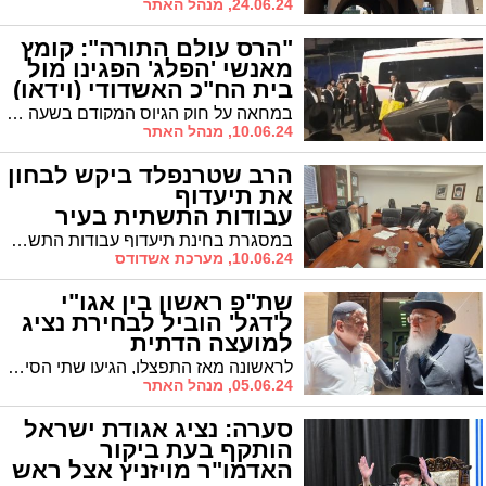
24.06.24, מנהל האתר
"הרס עולם התורה": קומץ
מאנשי 'הפלג' הפגינו מול
בית הח"כ האשדודי (וידאו)
במחאה על חוק הגיוס המקודם בשעה זו במליאת הכנסת, מפגינים בשעה זו אנשי הפלג הירושלמי מול ביתו של ח"כ הרב ינון אזולאי
10.06.24, מנהל האתר
הרב שטרנפלד ביקש לבחון
את תיעדוף
עבודות התשתית בעיר
במסגרת בחינת תיעדוף עבודות התשתית בעיר, נועדו היום בלשכת סגן רה"ע הרב ווינגרטן, הממונה על תיק אחזקה מטעם אגו"י הרב שטרנפלד יחד עם מנהל אגף התפעול שלמה רוטנברג
10.06.24, מערכת אשדודס
שת"פ ראשון בין אגו"י
ל'דגל' הוביל לבחירת נציג
למועצה הדתית
לראשונה מאז התפצלו, הגיעו שתי הסיעות האשכנזיות ביניהן להסכמה סביב זהותו של נציגן למועצה הדתית: המוהל דוד בן מנחם
05.06.24, מנהל האתר
סערה: נציג אגודת ישראל
הותקף בעת ביקור
האדמו"ר מויזניץ אצל ראש