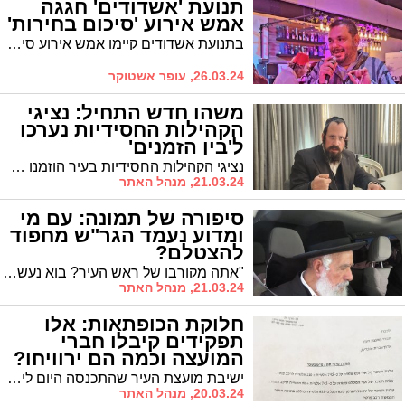
תנועת 'אשדודים' חגגה
אמש אירוע 'סיכום בחירות'
בתנועת אשדודים קיימו אמש אירוע סיכום בחירות בהשתתפות מאות מחברי התנועה. יניב קקון יו"ר תנועת אשדודים: "נמשיך לשרת את הציבור מכל מקום, בכל מצב ובכל זמן"
26.03.24, עופר אשטוקר
משהו חדש התחיל: נציגי
הקהילות החסידיות נערכו
ל'בין הזמנים'
נציגי הקהילות החסידיות בעיר הוזמנו השבוע למפגש מיוחד, אותו יזם חבר מועצת העיר הרב טננהויז. על הפרק: היערכות לימי 'בין הזמנים'
21.03.24, מנהל האתר
סיפורה של תמונה: עם מי
ומדוע נעמד הגר"ש מחפוד
להצטלם?
"אתה מקורבו של ראש העיר? בוא נעשה תמונה יחד". כך אמר מרן הגר"ש מחפוד במהלך ביקורו בעיר לפני מס' חודשים
21.03.24, מנהל האתר
חלוקת הכופתאות: אלו
תפקידים קיבלו חברי
המועצה וכמה הם ירוויחו?
ישיבת מועצת העיר שהתכנסה היום לישיבתה הראשונה אישרה את שכרם של סגני ראש העיר. כן אושרו התפקידים של חברי המועצה. וכמה ירוויחו עוזרי הסגנים? כל הפרטים
20.03.24, מנהל האתר