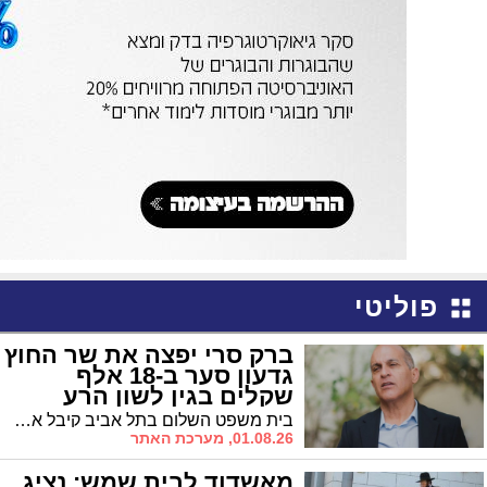
פוליטי
ברק סרי יפצה את שר החוץ
גדעון סער ב-18 אלף
שקלים בגין לשון הרע
בית משפט השלום בתל אביב קיבל את תביעת לשון הרע שהגיש שר החוץ, גדעון סער, נגד הפרשן האשדודי ברק סרי, וחייב את האחרון לשלם לו פיצוי בסך 18 אלף שקלים. מנגד, תביעתה של רעיית השר, גאולה אבן סער, נדחתה
01.08.26, מערכת האתר
מאשדוד לבית שמש: נציג