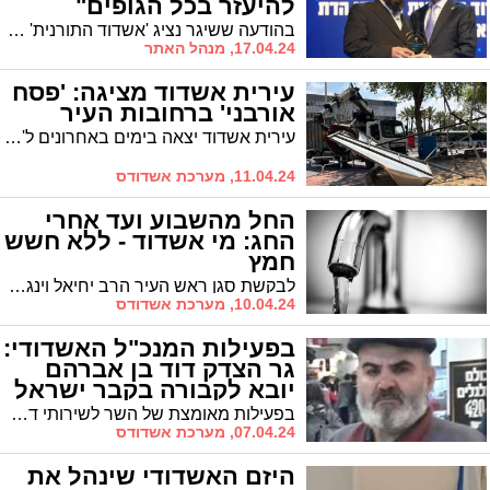
להיעזר בכל הגופים"
בהודעה ששיגר נציג 'אשדוד התורנית' הרב יהושע טננהויז לראשי הקהילות, הוא מבהיר: "אין בעיה לקחת מימון מכל גוף שהוא"
17.04.24, מנהל האתר
עירית אשדוד מציגה: 'פסח
אורבני' ברחובות העיר
עירית אשדוד יצאה בימים באחרונים ל'מבצע ניקיון' יסודי ברחובות העיר לקראת חג הפסח.
11.04.24, מערכת אשדודס
החל מהשבוע ועד אחרי
החג: מי אשדוד - ללא חשש
חמץ
לבקשת סגן ראש העיר הרב יחיאל וינגרטן, מתחילת השבוע ועד לאחר חג הפסח חברת 'מקורות' מספקת מים לתושבי אשדוד שמקורם במי קידוחים ומי ים מותפלים בלבד.
10.04.24, מערכת אשדודס
בפעילות המנכ"ל האשדודי:
גר הצדק דוד בן אברהם
יובא לקבורה בקבר ישראל
בפעילות מאומצת של השר לשירותי דת הרב מיכאל מלכיאלי, ומנכ"ל משרדו מאשדוד הרב יהודה אבידן, מחר יובא גר הצדק דוד בן אברהם שנהרג בשגגה על ידי חייל צה"ל בצומת גוש עציון, לקבורה בקבר ישראל, בבית עלמין בשומרון
07.04.24, מערכת אשדודס
היזם האשדודי שינהל את