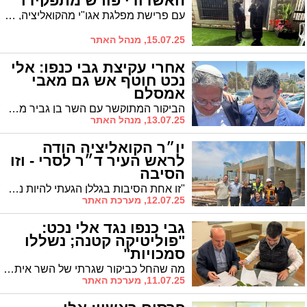
האשדודי פורש מתפקידו
עם פרישת מפלגת אגו"י מהקואליציה, מודיע גם סגן שר התרבות הרב יעקב טסלר על פרישתו 'לאור החלטת מועצת גדולי התורה'
15.07.25, מנהל האתר
אחרי עקיצת גבי כנפו: אלי
נכט חוטף אש גם מאבי
אמסלם
הביקור המתוקשר עם השר בן גביר ממשיך להכות גלים בעירית אשדוד. אחרי שממ"ק ראש העיר גבי כנפו הודיע כי נשללו חלק מסמכויותיו של אלי נכט, גם אבי אמסלם שולף ציפורניים: "הגיע הזמן לחשוב לא רק על הנראות"
13.07.25, מנהל האתר
יו״ר הקואליציה הודה
לראש העיר ד״ר לסרי - וזו
הסיבה
"זו אחת הסיבות בגללן הגעתי להיות נבחר ציבור", סיפר יו"ר הקואליציה. "הזדמנה לי הזכות לסייע ללוחמינו שנפצעו בקרב בתקצוב בתי לוחם והקמת חדשים, חוק כה חשוב שאני מקדם בימים אלו, ודואג למי שהקריב את שלמות גופו למען המדינה".
12.07.25, מערכת האתר
גבי כנפו נגד אלי נכט:
"פוליטיקה קטנה; נשללו
סמכויות"
מה שהחל כביקור שגרתי של השר איתמר בן גביר באשדוד הפך לזירת קרב לוהטת בין סביבת ראש העיר יחיאל לסרי לסגנו אלי נכט כאשר ממ"ק ראש העיר גבי כנפו מגלה כי נשללו מנכט חלק מסמכויותיו ואף מזהיר כי אם הדפוס יימשך - "יינקטו צעדים נוספים"
11.07.25, מערכת האתר