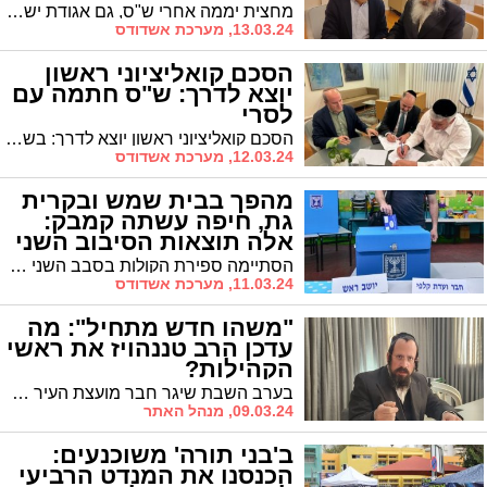
מחצית יממה אחרי ש"ס, גם אגודת ישראל חתמה על הסכם קואליציוני עם ראש העיר ד"ר לסרי. ההסכם נחתם בין ראש העיר ליו"ר אגודת ישראל הרב יחיאל ווינגרטן שייצג את הסיעה. אלו התיקים שתקבל הסיעה
13.03.24, מערכת אשדודס
הסכם קואליציוני ראשון
יוצא לדרך: ש"ס חתמה עם
לסרי
הסכם קואליציוני ראשון יוצא לדרך: בשעה האחרונה נחתם הסכם קואליציוני ראשון עם סיעת ש״ס -הסיעה הגדולה ביותר במועצת העיר. אלו התיקים שתקבל ש"ס
12.03.24, מערכת אשדודס
מהפך בבית שמש ובקרית
גת, חיפה עשתה קמבק:
אלה תוצאות הסיבוב השני
הסתיימה ספירת הקולות בסבב השני של הבחירות המקומיות. אחוז ההצבעה בבית שמש עומד על 60.7%, בקריית גת 53.1%, ברחובות 47.7%, בפרדס חנה-כרכור 45.8%, בנס ציונה 42.5%, ברמלה 40.3% ובחיפה 28.6%
11.03.24, מערכת אשדודס
"משהו חדש מתחיל": מה
עדכן הרב טננהויז את ראשי
הקהילות?
בערב השבת שיגר חבר מועצת העיר הרב יהושע טננהויז מכתב מיוחד לראשי הקהילות בו עדכן על ההתפחויות שהושגו כבר במהלך השבוע החולף, בין היתר בנושא הסדרת התח"צ
09.03.24, מנהל האתר
ב'בני תורה' משוכנעים:
הכנסנו את המנדט הרביעי