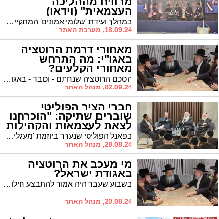
מרוויח מההליכה
העצמאית" (וידאו)
במהלך ועידת 'שלומי אמונים' המתקיים במלון 'ציפורי' בחפץ חיים סיפר חבר מועצת העיר הרב יהושע טננהויז על השינוי המשמעותי בכח הפוליטי של סיעתו בקדנציה הנוכחית. "כסיעה עצמאית, הנהגת העיריה נוהגת כלפינו אחרת ומסייעת לנו משמעותית"
18.09.24, מערכת האתר
מאחורי דרמת הרוטציה
באגו"י: מה התרחש
מאחורי הקלעים?
הסכם הרוטציה שנחתם - וכובד - באגודת ישראל יצר חרושת של שמועות בעיר. 'אשדודס' עושה סדר ומסביר מה אירע מאחורי הקלעים, מאז נחתם הסכם הרוטציה ועד לקיומו בפועל השבוע
02.09.24, מנהל האתר
חברי הציר הפוליטי
שוברים שתיקה: "הוכרחנו
לצאת לעצמאות והקהילות
יצאו נשכרות"
בפאנל הפוליטי שנערך ביוזמת 'מעגלים' ובו נכחו ראשי 'הציר החסידי' באגודת ישראל השר פרוש וח"כ אייכלר, הוענקה הצצה אל נסיבות כינון הציר הפוליטי בזירה הארצית המורכב מסיעות שלומי אמונים ומחזיקי הדת ולאירועים שהובילו לדרך העצמאית באשדוד שהביאה להקמת 'אשדוד החרדית'. וובר וטננהויז: "העצמאות נכפתה עלינו אך הקהילות יצאו נשכרות"
28.08.24, מנהל האתר
מי מעכב את הרוטציה
באגודת ישראל?
בשבוע שעבר היה אמור להתבצע חילופי גברי בסיעת 'אגודת ישראל', אך הדבר אינו קורה. האם ההסכם שיאפשר ייצוג לכל החוגים באגו"י יתקע ברגע האחרון?
20.08.24, מנהל האתר