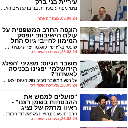
עיריית בני ברק
מינוי מפתיע בעיריית בני ברק: היזם האשדודי המצליח, ישראל אירנשטיין מנכ"ל 'מגה בית', צפוי להתמנות למנכ"ל עיריית בני ברק
03.04.24, מנהל האתר
הונפה החרב המשפטית על
עולם הישיבות: יופסק
המימון לחייבי גיוס החל
מהשבוע הבא
שופטי בג"ץ עוזי פוגלמן, יצחק עמית ונעם סולברג הוציאו הערב (חמישי) צו ביניים המקפיא את התמיכה לתלמידי ישיבות החייבים בגיוס החל מ-1 באפריל. דרעי: "אות קין והתעמרות חסרת תקדים בלומדי התורה"
28.03.24, מערכת אשדודס
משבר הגיוס: מפגיני 'הפלג
הירושלמי' יפגינו בכניסה
לאשדוד?
על רקע המשבר סביב חוק הגיוס יצאו הבוקר הודעות על כוונה של חלקים מ'הפלג הירושלמי' לצאת להפגין בצמתים מסוימים ברחבי הארץ, ביניהם גם בכניסה לעיר אשדוד. לפי שעה ברור האם ההפגנה בעיר תצא לפועל
28.03.24, מערכת אשדודס
"פועלים לממש את
ההבטחות בשמן רצנו" -
ראיון מרתק של נציג
'אשדוד התורנית'
הרב יהושע טננהויז, נציג 'אשדוד התורנית', התראיין היום ל'מרכז העניינים' כאשר הוא חושף את המטרות שאותן חותרים להשיג בסיעתו, 'אשדוד התורנית'. הנה הראיון המרתק
26.03.24, מערכת אשדודס