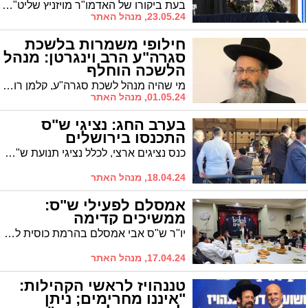
ישיבת גרודנא
בעת ביקורו של האדמו"ר מויזניץ שליט"א אצל ראש ישיבת גרודנא הרה"ג רבי משה שמידע הותקף נציג אגו"י, ר' יונה שטרנפלד, בידי חסידי ויזניץ. הסיבה: אי קיום הסכם הרוטציה
23.05.24, מנהל האתר
חילופי משמרות בלשכת
סגרה"ע הרב וינגרטן: מנהל
הלשכה הוחלף
מי שהיה מנהל לשכת סגרה"ע, קלמן רוזנבוים, סיים את תפקידו. המשמר הנכנס: אהרן הורונציק. והדרמה הקטנה שהתחוללה מאחורי המינוי
01.05.24, מנהל האתר
בערב החג: נציגי ש"ס
התכנסו בירושלים
כנס נציגים ארצי, לכלל נציגי תנועת ש"ס הארצית, נערך בירושלים, במעמד מרנן ורבנן הגר"מ מאיה והגר"א סאלים חברי מועצת חכמי התורה
18.04.24, מנהל האתר
אמסלם לפעילי ש"ס:
ממשיכים קדימה
יו"ר ש"ס אבי אמסלם בהרמת כוסית לפעילי התנועה: "תודה לכם, ממשיכים קדימה בכל הכח"
17.04.24, מנהל האתר
טננהויז לראשי הקהילות:
"איננו מחרימים; ניתן