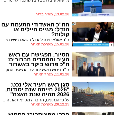
מי שהקשיב היטב הבין שוינטר לא מרוצה מאף אחד - לא מהאופוזיציה, לא מהקואליציה, לא מהצבא. השאלה היחידה שנשארה פתוחה: עם מי אתה כן
13.02.26, מאיר ברגר
הח"כ האשדודי התעמת עם
הנדל: מגייס חיילים או
קולות?
ח"כ אזולאי פנה להנדל בשאלה ישירה: "אתה באמת רוצה להביא חיילים ולקדם גיוס אמיתי, או שאתה רוצה להביא קולות?". חבר הכנסת יעקב אשר הוסיף מהצד: "הוא בקמפיין פוליטי".
15.01.26, מערכת האתר
הסיור, הפגישה עם ראש
העיר והמסרים הברורים:
ח"כ פרוש ביקר באשדוד
ח״כ פרוש נפגש יחד עם הנציגים המקומיים עם ראשי הערים בבית שמש ואשדוד וסייר במוסדות החינוך באשדוד • ״לראות את ההתפתחות האדירה של מוסדות התורה נותן חיזוק ותוקף למאבק על הגנת לומדי התורה בארץ ישראל״
11.01.26, מנהל האתר
סגן ראש העיר אלי נכט:
"2025 הייתה שנת יסודות,
2026 תהיה שנת האצה"
על פי הנתונים, החברה מסיימת את השנה עם ניצול תקציבי של כ-54% ופורטפוליו של 15 פרויקטים פעילים בשלבי ביצוע ותכנון, בהיקף תקציבי כולל של כ-1.2 מיליארד שקל
26.12.25, מערכת האתר
הרבי מפיטסבורג החמיא