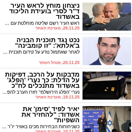
ניצחון מוחץ לראש העיר
ד"ר לסרי בועידת הליכוד
באשדוד
ראש העיר רשם שליטה מוחלטת עם 85% מהקולות; בלולו נותר עם 15% מהקולות; פורטל נפל מתחת לאחוז החסימה ונעלם מהמפה הפוליטית
26.11.25, מערכת האתר
נכט נגד תוכנית הבניה
ב'אלתא': "זו קומבינה"
לאחר שאתמול נודע על קידום תוכנית פינוי 'אלתא' והסבתה למגורים לציבור החרדי, מתקומם נכט נגד התוכנית: "מדוע לייעד רק למגזר החרדי?"
20.11.25, מנהל האתר
מדבקות על הרכב, דפיקות
על הדלת: כך נערי 'הפלג'
באשדוד מתנכלים לח"כ
אזולאי
נערי 'הפלג הירושלמי' חזרו הערב להפגין למרגלות ביתו של ח"כ האשדודי ינון אזולאי המתגורר בלב רובע ז'. מדבקות הודבקו על רכבו, חלקם דפקו על דלתו והטרידוהו והמשטרה מתקשה לאכוף שכן מדובר בנערים צעירים
19.11.25, מערכת האתר
יאיר לפיד 'סימן' את
אשדוד: "להחזיר את
השפיות"
כשניחוחות הבחירות מכים באוויר יו"ר האופוזיציה יאיר לפיד הגיע אמש לאשדוד למפגש פוליטי עם תושבים, פעילים וחברי כנסת. "רק החלפת הממשלה ושינוי סדר העדיפויות יחזירו את השפיות לישראל", אמר, תוך שהוא מתווה את החזון של יש עתיד לאופן ניהול המדינה
10.11.25, מערכת האתר