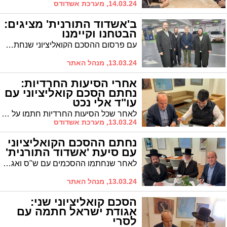
14.03.24, מערכת אשדודס
ב'אשדוד התורנית' מציגים:
הבטחנו וקיימנו
עם פרסום ההסכם הקואליציוני שנחתם עם סיעת 'אשדוד התורנית', מציגים בסיעה את הבטחות הבחירות ומוכיחים: לא מדובר בהבטחות בחירות. "הבטחנו - ובע"ה נקיים. הציבור ירגיש" - צפו במסמך
13.03.24, מנהל האתר
אחרי הסיעות החרדיות:
נחתם הסכם קואליציוני עם
עו"ד אלי נכט
לאחר שכל הסיעות החרדיות חתמו על ההסכם הקואליציוני, נחתם בשעה האחרונה הסכם קואליציוני נוסף עם סיעת עתיד אשדוד, בראשות עו״ד אלי נכט. אלו התיקים שיקבלו
13.03.24, מערכת אשדודס
נחתם ההסכם הקואליציוני
עם סיעת 'אשדוד התורנית'
לאחר שנחתמו ההסכמים עם ש"ס ואגו"י, נחתם בשעה זו ההסכם עם 'אשדוד התורנית'. בין ההישגים: שמירה על אופיה היהודי של העיר ושלל תפקידים מהותיים ובהתאם להבטחתה של הסיעה שחרתה על דגלה את שיפור השירות לתושב החרדי תוך שוויוניות מליאה
13.03.24, מנהל האתר
הסכם קואליציוני שני:
אגודת ישראל חתמה עם
לסרי