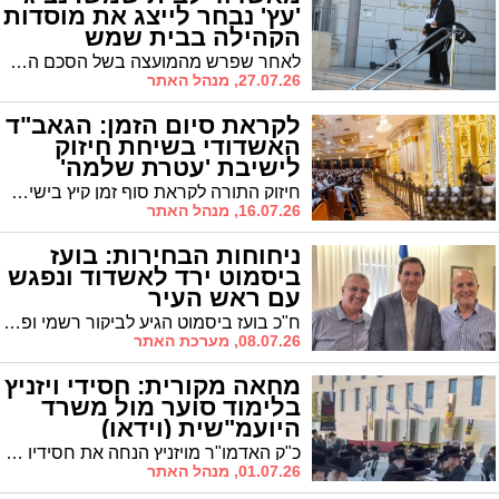
'עץ' נבחר לייצג את מוסדות
הקהילה בבית שמש
לאחר שפרש מהמועצה בשל הסכם הרוטציה הפנימי ב'אגודת ישראל', הוטל על ר' אברהם יונה שטרנפלד תפקיד חדש: ייצוג קהילת 'עץ' בבית שמש
27.07.26, מנהל האתר
לקראת סיום הזמן: הגאב"ד
האשדודי בשיחת חיזוק
לישיבת 'עטרת שלמה'
חיזוק התורה לקראת סוף זמן קיץ בישיבת "עטרת שלמה" עם גאב"ד אשדוד הגרי"ב שרייבר שליט"א
16.07.26, מנהל האתר
ניחוחות הבחירות: בועז
ביסמוט ירד לאשדוד ונפגש
עם ראש העיר
ח"כ בועז ביסמוט הגיע לביקור רשמי ופוליטי באשדוד, שם נועד לשיחת תיאום עם ראש העירייה ד"ר יחיאל לסרי ויו"ר סניף הליכוד המקומי אשר נהון. בפגישה תוארו אתגרי העיר לצד היערכות המפלגה באשדו לקראת מערכת הבחירות הכללית
08.07.26, מערכת האתר
מחאה מקורית: חסידי ויזניץ
בלימוד סוער מול משרד
היועמ"שית (וידאו)
כ"ק האדמו"ר מויזניץ הנחה את חסידיו להפגין בדרך מקורית: לקבוע את לימודם מול משרדה של היועמשית. צפו
01.07.26, מנהל האתר