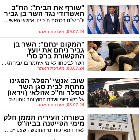
"שורף את הבית": הח"כ
האשדודי נגד השר בן גביר
יו"ר ש"ס בכנסת ח"כ ינון אזולאי האשים הבוקר את השר בן גביר במשבר הקואליציוני וטען כי הוא מוביל לפירוק ממשלת הימין. "מדובר באדם לא אחראי עם רצון למוטט ממשלת ימין"
09.07.24, מערכת האתר
"המקום ינחם": השר בן
גביר ניחם את יועץ
התקשורת ברק סרי
השר לביטחון לאומי איתמר בן גביר הגיע אמש בחצות לילה לאשדוד לנחם ולחבק את חברו הקרוב איש התקשורת ברק סרי היושב שבעה על פטירת בתו יובל בטרם עת.
08.07.24, מערכת האתר
שוב: אנשי 'הפלג' הפגינו
מתחת לבית סגן השר
טסלר וח"כ אזולאי (וידאו)
על רקע דיוני וועדת החוץ והביטחון של הכנסת בחוק הגיוס המתגבש, אנשי 'הפלג הירושלמי' שוב הפגינו הלילה מתחת לבתיהם של הפרלמנטרים האשדודים, סגן השר יעקב טסלר בלב רובע ז' וח"כ ינון אזולאי מש"ס
03.07.24, מערכת האתר
בשורה: העיריה תממן חלק
מימי הקייטנה בביה"ס
לאור התארכות ימי החופשה שצפויים לעמוד השנה על חמישה שבועות, תממן עיריית אשדוד שבוע אחד מתוך השבועות שבהם תופעל קייטנה בביה"ס. המימון - באמצעות 'מאוגדים' ו'מעגלים'