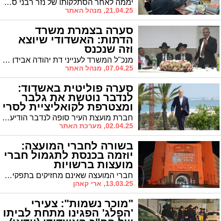
יממה לאחר הסתלקותו של נזר רבני ספרד מזכירים בעיר את קריאתו של הגר"מ מזוז שהביאה למפנה. "היה הראשון שקרא להצביע לראש העיר"
21.04.25, מנהל האתר
סערה בצמרת משרד
הדתות: האשדודי שיוצא
וזה שנכנס
מנכ"ל המשרד לענייני דת יהודה אבידן צפוי ככל הנראה לסיים את תפקידו במשרד הדתות. מי יכנס במקומו?
07.04.25, מנהל האתר
סערה פוליטית באשדוד:
לנדבר נוטשת את גלבר
ומצטרפת לקואליציית לסרי
חברת מועצת העיר סופה לנדבר הודיעה היום על פרישתה מסיעת "אין לנו עוד אשדוד" והצטרפותה לקואליציה העירונית בראשות ראש העיר ד"ר יחיאל לסרי. גלבר: "לסרי עסוק בהישרדות פוליטית"
02.04.25, מערכת האתר
בשורה לחברי המועצה:
יוזמה בכנסת לתגמול חברי
מועצות ברשויות
חברי המועצה שאינם מחזיקים בתפקיד יקבלו שכר. אך מי יממן?
13.03.25, ארי קאהן
"מוכר נשמות": צעירי
'הפלג' הפגינו מתחת לביתו