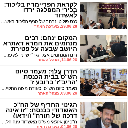
לקראת הפריימריז בליכוד:
בכירי המפלגה ירדו
לאשדוד
כנס פוליטי נרחב של סניף הליכוד באשדוד בשילוב הקהילה הצרפתית המקומית נערך אמש בעיר, בהובלתם של מובילי הדעה המקומיים אשר נהון וז׳אן-קלוד בן חמו. המפגש, שנועד לחזק את השורות לקראת המערכות הבאות, משך אליו שורה של בכירים מהנהגת התנועה לצד מועמדים בולטים ברשימה הארצית והמחוזית
29.06.26, מערכת האתר
המקום ינחם: רבים
מנחמים את המרא דאתרא
היושב שבעה על פטירת
אחיו ז"ל
זרם המנחמים אצל הגר"י שיינין לא פוסק. מי זכה לברכת החזון איש זצוק"ל כחודש לפני הסתלקותו? ביום שני בערב יתקיים ניחום אבלים בביתו של המרא דאתרא הגר"י שייניין
14.06.26, מנהל האתר
הַדְרָן עֲלָךְ: מעמד סיום
הש"ס בבית הכנסת
'הריב"ז' ברובע ז'
מעמד סיום הש"ס וסעודת מצוה התקיים בבית הכנסת הריב"ז ברובע ז' במעמד הגה"צ רבי מאיר כהן שליט"א. המעמד הוקדש לע"נ אביו של התורם מחזיק הכולל הגדול ב'יומא דפגרא'
09.06.26, מנהל האתר
הגינוי החריף של הח"כ
האשדודי בכנסת: "זו אינה
דרכה של תורה" (וידאו)
ח"כ ינון אזולאי מש"ס מאשדוד גינה הלילה במליאת הכנסת את אירועי האלימות כלפי השופט נעם סולברג, ובכלל זה ההטרדות שנרשמו סמוך לביתו. "להגיע לביתו של עובד ציבור, להטריד את בני משפחתו ולפגוע בשגרת חייהם — זו אינה דרכה של תורה", אמר. "אני מגנה באופן חד-משמעי כל גילוי של אלימות והסתה"
04.06.26, מערכת האתר