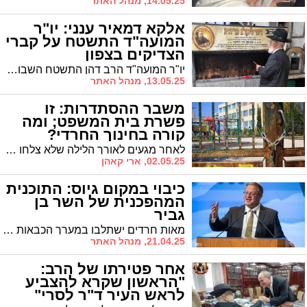
מירון
14.05.25, מנהל האתר
אלקא דמאיר ענני: יו"ר
המועה"ד התשטח על קברי
הצדיקים בצפון
יו"ר המועה"ד הרב דהן התשטח השבוע על קברי הצדיקים בטבריה ובמירון שם העתיר בתפילה לישועת הכלל
13.05.25, מנהל האתר
משבר ההסתדרות: זו
פשרת בית המשפט; ומה
קורה בחינוך החרדי?
לאחר מגעים לאורך הלילה שלא צלחו אפשר בית הדין לעבודה לקיים את השביתה במערכת החינוך הכללית עד 10 בבוקר. גני הילדים פועלים כרגיל. במוסדות החינוך החרדי הלימודים מתקיימים כרגיל
02.05.25, ארי קאהן
כיבוי במקום גיוס: התוכנית
המהפכנית של השר בן
גביר
מאות חרדים ישתלבו במערך הכבאות בישראל. השר לביטחון לאומי, ח"כ איתמר בן גביר: "הציבור החרדי קרוב מאד לליבי. ישנה עליה דרמטית במספר המתגייסים החרדים לשירות במסגרות השונות"
21.04.25, מנהל האתר
אחר פטירתו של הרב:
"הראשון שקרא להצביע
לראש העיר ד"ר לסרי"