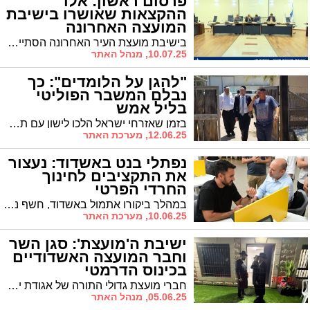
פרסום ראשון: אלו
ההקצאות שאושרו בישיבת
המועצה האחרונה
בישיבת מועצת העיר האחרונה הסתיים הליך ההקצאה של מספר מוסדות ציבור ברבעים החרדיים, ביניהם: תלמוד תורה, בתי כנסת ומקוואות
10.07.25, מנהל האתר
"להגן על הלומדים": כך
נבלם המשבר הפוליטי
בליל אמש
בזמן שאזרחי ישראל הלכו לישון עם תחושה של כאוס פוליטי, שניים ניהלו את המשחק הדק והמורכב של הפוליטיקה הישראלית: סגן השר אורי מקלב ויו"ר ש"ס אריה דרעי. לא בגלוי, לא בוועדות הכנסת, אלא בחדרי הכוח האמיתיים שבהם נולדות ההחלטות. כך נבלם אמש המשבר הפוליטי
12.06.25, מערכת האתר
נפתלי בנט באשדוד: נעצור
את התקציבים לחינוך
החרדי הפרטי
במהלך ביקורו אתמול באשדוד, חשף נפתלי בנט, המבקש להתמודד על ראשות הממשלה פעם נוספת, את משנתו בנושאים הנוגעים לציבור החרדי. "מי שרוצה ללמוד במערכת חינוך פרטית/חרדית שאינה עונה על צרכי המדינה, שיממן זאת מכיסו, לא מכיסם של תושבי מדינת ישראל", אמר במהלך ביקור בביתו של מו"ל 'אשדוד נט' איל בן שמחון
10.06.25, מערכת האתר
ישיבת ה'מועצת': סגן השר
וחבר המועצה האשדודיים
בכינוס הדרמטי
חברי מועצת גדולי התורה של אגודת ישראל מתכנסים בשעה זו באכסנייתו של האדמו"ר מויזניץ במושב-אורה כדי לדון בצעדים הנדרשים לנוכח אי קידום החוק שיסדיר את מעמדם של בני הישיבות. בפתח נצפו סגן השר האשדודי ח"כ הרב טסלר עם חבר המועצה הרב שמואל שוק.
05.06.25, מנהל האתר