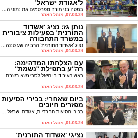
ל'אגודת ישראל'
במטה בני תורה מפרסמים את נתוני הבחירות שמלמדות על התחזקות ה'פלג'. הכניסו שורה של נציגים בכל רחבי הארץ ובהם באשדוד
07.03.24, מנהל האתר
נותן גז: נציג 'אשדוד
התורנית' בפעילות ציבורית
במשרד התחבורה
נציג 'אשדוד התורנית' הרב יהושע טננהויז נפגש הבוקר עם בכירי משרד התחבורה. הנושא: קידום פתרונות לשיפור מערך התח"צ בעיר
04.03.24, מנהל האתר
עם הצלחתו המדהימה:
רה"ע בתפילת "נשמת"
ראש העיר ד"ר יחיאל לסרי נשא בשבת תפילת הודיה בבית הכנסת לרגל ההצלחה הגדולה. קידושא רבה נערכו בבתי כנסת רבים העיר בשבת לרגל ההצלחה
03.03.24, מנהל האתר
ביום שאחרי: בכירי הסיעות
מפזרים חיוכים
בכירי הסיעות החרדיות, אגודת ישראל ואשדוד התורנית, הרב שמואל שוק והרב יהושע טננהויז, נצפו כעת עסוקים בשיחה לבבית לסיכום המערכה המורכבת
01.03.24, מנהל האתר
נציגי 'אשדוד התורנית'