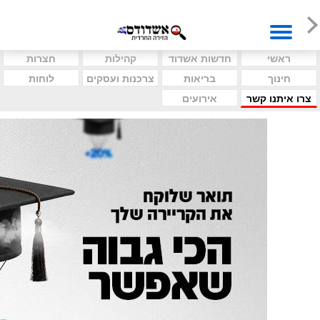
ראשי
חדשות אשדוד
קהילות
חצרות
חינוך
בריאות
צרכנות ועסקים
לוחות
צרו איתנו קשר
אירועים