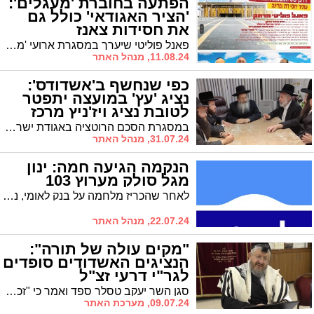
הפתעה בחוברת 'מעגלים':
'הציר האגודאי' כולל גם
את חסידות צאנז
פאנל פוליטי שיערך במסגרת ארועי 'מעגלים' מצליח למקד אליו את תשומת הלב בשל הרכבו. האם הפאנל האשדודי מגלה על שית"פ חדש שמתרקם לו במישור הארצי?
11.08.24, מנהל האתר
כפי שנחשף ב'אשדודס':
נציג 'עץ' במועצה יתפטר
לטובת נציג ויז'ניץ מרכז
במסגרת הסכם הרוטציה באגודת ישראל שנחשף ב'אשדודס', בימים הקרובים צפוי נציג 'עץ' במועצת העיר ר' יונה שטרנפלד להתפטר לטובת נציג חסידות ויזניץ-מרכז ר' פישל ויזל. גורמים באגו"י ל'אשדודס': "המהלך מצוי כבר בשלב החתימות"
31.07.24, מנהל האתר
הנקמה הגיעה חמה: ינון
מגל סולק מערוץ 103
לאחר שהכריז מלחמה על בנק לאומי, נראה שהנקמה הגיעה מהר: איש התקשורת הפופולרי ינון מגל הושעה מתוכניתו ברשת 103. בבנק מכחישים: "הבנק לא פנה לאיש"
22.07.24, מנהל האתר
"מקים עולה של תורה":
הנציגים האשדודים סופדים
לגר"י דרעי זצ"ל
סגן השר יעקב טסלר ספד ואמר כי "זכה רבי יהודה זצ״ל להקים עיר על תילה ולגדל בה תורה, חינוך והלכה במשך שנים רבות". סגן ראש העיר אבי אמסלם ספד: "גאון ישראל מקים עולה של תורה וראב"ד העיר באר שבע"
09.07.24, מערכת האתר