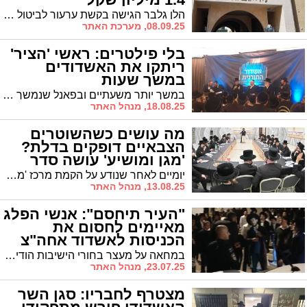
הלן גלבר הגישה בקשת ערעור לביטול פסק דין המחייב אותה להחזיר 1.4 מיליון שקל לקבלן שמימן את קמפיין הבחירות שלה ב-2018. הסכסוך נסוב על פרשנות הסכם הלוואה למימון פוליטי
08.09.25, מערכת האתר
בלי פילטרים: ראשי 'הציר'
ריתקו את האשדודים
במשך שעות
במשך יותר משעתיים ובפאנל שנמשך אל תוך הלילה סיפרו ראשי 'הציר' את הנסיבות שהביאו להקמתו של 'הציר' שינה את המפה הפוליטית החרדית. "בזכות פעילות 'הציר' נמנעו צעדים שיכלו לפגוע בציבור החרדי כולו" * ומדוע, אכן, לא חוקק חוק גיוס?
18.08.25, מנהל האתר
מה עושים כשהשוטרים
הצבאיים דופקים בדלת?
'מגן ומושיע' עושה סדר
יומיים לאחר שנודע על הקמת מרכז 'מגן ומושיע' להתמודדות עם חוק הגיוס בראשו עומד ר' ישראל פרוש, והמרכז מנפק דף מידע עם הוראות ברורות כיצד יש לפעול - דבר שעד כה לא עמד לרשות ההורים והבחורים
13.08.25, מנהל האתר
"העיר תיחסם": אנשי הפלג
מאיימים לחסום את
הכניסות לאשדוד אחה"צ
במחאה על מעצר בחורי הישיבות הודיע היום 'הפלג' כי אנשיו יחסמו את עורקי התנועה המרכזים בארץ. בין היתר צפויות להיחסם הכניסות לאשדוד. האם ראש העיר יצליח להפעיל את השפעתו שוב על 'הפלג' ולמנוע את ההפגנות בסמוך לעיר?
23.07.25, מנהל האתר
מצטרף לחבריו: סגן השר