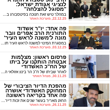
לנציגי אגודת ישראל:
"מסוגל להצלחה"
במהלך טיש זאת חנוכה בפיטסבורג בהשתתפות ראש העיר ד"ר יחיאל לסרי וסגנו יו"ר אגודת ישראל יחיאל וינגרטן, שיבח האדמו"ר את ראש העיר ואת נציגי אגודת ישראל
22.12.25, מערכת האתר
פה אחד: יו"ר אשדוד
התורנית הרב אפרים וובר
מונה ל'משנה לראש העיר'
במסגרת המינוי למשנה לראש העיר תוקצה לשכה ושירותי משרד לטובת הפעילות הציבורית ולרווחת קהילות הקודש באשדוד. הרב וובר הודה לראש העיר ד"ר לסרי על האמון ועל שיתוף הפעולה ההדוק עם סיעת 'אשדוד התורנית' לטובת כלל הציבור בעיר
03.12.25, מערכת האתר
פרסום ראשון: מצלמות
אבטחה הותקנו על ביתו
של הח"כ האשדודי
לאחר שביתו של ח"כ הר בינון אזולאי הפך ליעד אסטרטגי מבחינתם של בחורי 'הפלג הירושלמי' שמפגינים במקום אחת לכמה ימים, הותקנו היום מצלמות אבטחה סביב הבניין כחלק מתיגבור האבטחה
30.11.25, מנהל האתר
מהפכת הדיור הציבורי של
המחוקק האשדודי אושרה
פה אחד בקריאה ראשונה
החוק מאריך בעשר שנים את זכות דיירי הדיור הציבורי לרכוש את דירותיהם בהקלות משמעותיות במחיר ובתנאים
26.11.25, מערכת האתר