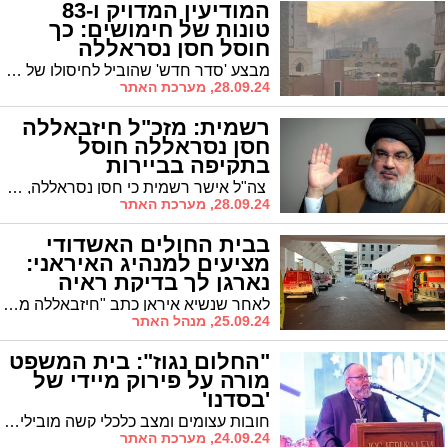
המודיעין המדויק ו-83
טונות של חימושים: כך
חוסל חסן נסראללה
מבצע 'סדר חדש' שהוביל לחיסולו של מזכ"ל חיזבאללה, חסן נסראללה, היה תוצאה של תכנון מדוקדק ולחץ מתמשך מצד מערכת הביטחון. "בתוך 10 שניות נופלות על הבניין 83 טונות של חימושים". כך בוצע החיסול שלב אחר שלב
28.09.24, מערכת האתר
רשמית: מזכ"ל חיזבאללה
חסן נסראללה חוסל
בתקיפה בביירות
צה"ל אישר רשמית כי חסן נסראללה, מזכ"ל ארגון חיזבאללה, חוסל בתקיפה מדויקת על מפקדת הארגון בשכונת דאחייה בביירות. חיל האוויר הישראלי הפעיל בתקיפה 80 פצצות מסוג "ברד כבד", כל אחת במשקל טונה, במטרה להבטיח את השמדת המטרה והשגת היעד המבצעי
28.09.24, מערכת האתר
בבית החולים האשדודי
מציעים למנהיג האיראני:
נארגן לך בדיקת ראיה
לאחר שנשיא איראן כתב "חיזבאללה מנצח" משיבים לו בבית החולים 'אסותא': "נשמח לארגן לך בדיקת ראיה חינם"
25.09.24, מנהל האתר
"החלום נגוז": בית המשפט
מורה על פירוק מיידי של
'בסדנו'
חובות עצומים ומצב כלכלי קשה מובילים לסוף הדרך של קבוצת ההשקעות 'בסדנו'
24.09.24, מערכת האתר