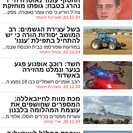
החטוף עומר נאוטרה הי"ד
נהרג בטבח; גופתו מוחזקת
בעזה
צה"ל הודיע כי סרן עומר נאוטרה, מפקד מחלקת טנקים שעלה מניו יורק, נפל בקרב ביום המתקפה; הרב הצבאי הראשי קבע את מותו על סמך ממצאים ומידע מהימן
02.12.24, מערכת האתר
בשל עצירת הגשמים: רב
המושב יסודות הורה כי יש
להתחיל בתפילת 'עננו'
במודעות שפורסמו בבית הכנסת שבמושב הסמוך יסודות, מודיע רב המושב הרב קליין כי יש להתחיל באמירת תפילת "עננו בורא עולם": מצפים לגשמים
02.12.24, מנהל האתר
חשד: רוכב אופנוע פגע
בנער ונמלט מהזירה
באשדוד
רוכב אופניים חשמליים כבן 18 נפצע הערב בתאונת דרכים בשדרות אלטלנה פינת שדרות ירושלים באשדוד. על פי החשד, רוכב אופנוע שהיה מעורב בתאונה נמלט מהמקום.
01.12.24, מערכת האתר
מכת מוות לחיזבאללה:
המספרים שחושפים את
עוצמת המהלומה בלבנון
(וידאו)
עשרות מפקדים בכירים חוסלו, אלפי מטרות הושמדו ומאות אלפי פריטי לחימה הוחרמו: כך הפך צה"ל את חיזבאללה מארגון טרור חזק לגוף פצוע ומדמם. הנתונים המלאים נחשפים לראשונה
30.11.24, ארי קאהן