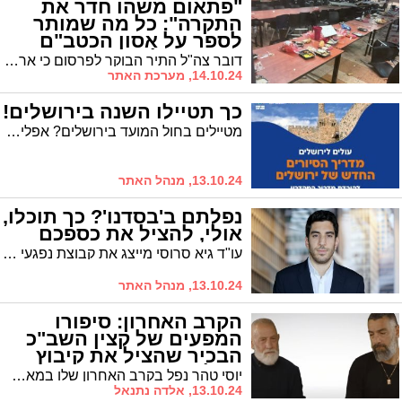
"פתאום משהו חדר את
התקרה": כל מה שמותר
לספר על אסון הכטב"ם
בבסיס גולני
דובר צה"ל התיר הבוקר לפרסום כי ארבעה חיילי צה"ל נהרגו ו-58 נפצעו, מתוכם שבעה באורח קשה, תשעה באורח בינוני והיתר קל, בעקבות פגיעת כטב"ם של חיזבאללה בחדר האוכל בבסיס האימונים של חטיבת גולני סמוך לבנימינה.
14.10.24, מערכת האתר
כך תטיילו השנה בירושלים!
מטיילים בחול המועד בירושלים? אפליקציית הסיורים של ירושלים - עכשיו בגרסת מהדרין!
13.10.24, מנהל האתר
נפלתם ב'בסדנו'? כך תוכלו,
אולי, להציל את כספכם
עו"ד גיא סרוסי מייצג את קבוצת נפגעי 'בסדנו'. כך תפעלו אם ברצונכם להציל את הכסף שהושקע
13.10.24, מנהל האתר
הקרב האחרון: סיפורו
המפעים של קצין השב"כ
הבכיר שהציל את קיבוץ
מפלסים (וידאו)
יוסי טהר נפל בקרב האחרון שלו במאמץ למנוע ממחבלים לחדור לקיבוץ מפלסים. בשעתיים שלפני כן, הציל את חייו של חברו לוחם בשב"כ שנקלע למארב ונפצע אנושות. הוא חיסל מחבלים תוך כדי נסיעה והכווין כוחות אוויריים שמנעו מעשרות טנדרים עמוסי מחבלים לפרוץ לערי המרכז של ישראל
13.10.24, אלדה נתנאל