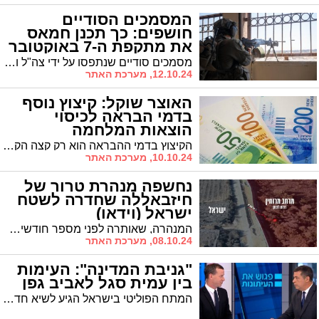
המסמכים הסודיים
חושפים: כך תכנן חמאס
את מתקפת ה-7 באוקטובר
מסמכים סודיים שנתפסו על ידי צה"ל ונחשפו ב"ניו יורק טיימס" מאירים באור חדש את התכנון המדוקדק של חמאס למתקפת הטרור ב-7 באוקטובר.
12.10.24, מערכת האתר
האוצר שוקל: קיצוץ נוסף
בדמי הבראה לכיסוי
הוצאות המלחמה
הקיצוץ בדמי ההבראה הוא רק קצה הקרחון. האוצר מתכנן שורה של צעדים נוספים, ביניהם הקפאת העלאות שכר במגזר הציבורי עד 2028, מיסוי קרנות השתלמות, וקיצוץ בפנסיות. בנוסף, נשקלים מהלכים כמו הטלת "מס עשירים", מע"מ על תיירות נכנסת, והעלאת המע"מ הכללי
10.10.24, מערכת האתר
נחשפה מנהרת טרור של
חיזבאללה שחדרה לשטח
ישראל (וידאו)
המנהרה, שאותרה לפני מספר חודשים, חצתה את הגבול מאזור מרווחין בלבנון וחדרה כ-10 מטרים לתוך שטח ישראל בסמוך למושב זרעית. צוותים מיוחדים של צה"ל סרקו את המנהרה ומצאו בה אמצעי לחימה, ציוד חבלה וטילי נ"ט
08.10.24, מערכת האתר
"גניבת המדינה": העימות
בין עמית סגל לאביב גפן
המתח הפוליטי בישראל הגיע לשיא חדש כאשר הפרשן הפוליטי עמית סגל הגיב בחריפות לשורה משירו החדש של אביב גפן. הוויכוח התעורר בעקבות הופעתו של גפן בטקס זיכרון בפארק הירקון, שם שר את השורה "גנבו לנו את המדינה".