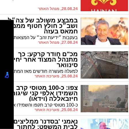
28.08.24, מנהל האתר
במבצע משולב של צה״ל
ושב״כ חולץ חטוף ממנהרת
חמאס בעזה
בעקבות ״ידיעת זהב״ על המצאות חטוף ישראלי במנהרה ברפיח, כוחות צה״ל ושב״כ הצליחו לחלץ את החטוף פרחאן קאדי, שנחטף בשבעה באוקטובר
27.08.24, מנהל האתר
מכ"ם חודר קרקע: כך
מתנהל המצוד אחר יחיא
סינוואר
למעלה מעשרה חודשים מאז המתקפה הרצחנית, מנהיג חמאס יחיא סינוואר ממשיך לחמוק מישראל שמעוניינת לחסל אותו ומפעילה מכ"ם מיוחד בכדי לאתר אותו
25.08.24, מערכת האתר
צפו: כ-100 מטוסי קרב
השמידו אלפי קני שיגור של
חיזבאללה (וידאו)
כ-100 מטוסי קרב תקפו והשמידו אלפי קני שיגור של ארגון הטרור חיזבאללה, מכוונים לירי מידי לעבר הצפון והמרכז
25.08.24, מערכת האתר
נאמני 'בסדנו' ממליצים
לבית המשפט: לחתוך