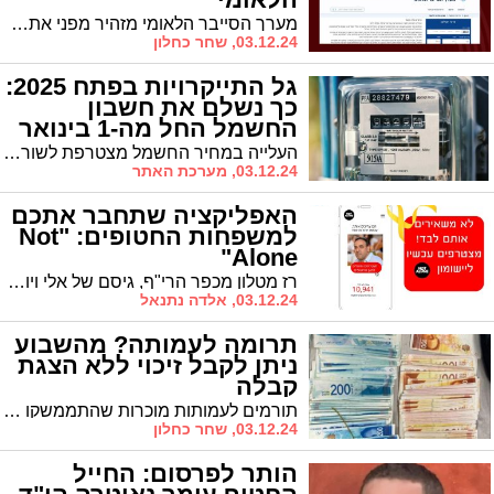
מערך הסייבר הלאומי מזהיר מפני אתר המתחזה לאתר המערך המופץ באמצעות לחיצה על קישורים המופיעים באתרים מפוקפקים שבהם קופצים באנרים וסרטונים
03.12.24, שחר כחלון
גל התייקרויות בפתח 2025:
כך נשלם את חשבון
החשמל החל מה-1 בינואר
העלייה במחיר החשמל מצטרפת לשורת התייקרויות צפויות בינואר: מחירי המים יעלו ב-3.4%, הארנונה ב-3%-5%, ובנוסף צפויות עליות במע"מ, בתחבורה הציבורית, במס בריאות ובביטוח הלאומי
03.12.24, מערכת האתר
האפליקציה שתחבר אתכם
למשפחות החטופים: "Not
Alone"
רז מטלון מכפר הרי"ף, גיסם של אלי ויוסי שרעבי החטופים בעזה, יזם את המיזם המרגש "Not Alone" שמחבר את משפחות החטופים ישירות לציבור הרחב. מטרת המיזם היא לחזק את המאבק להחזרת החטופים הביתה תוך יצירת ערוצי תמיכה אישיים ומרגשים.
03.12.24, אלדה נתנאל
תרומה לעמותה? מהשבוע
ניתן לקבל זיכוי ללא הצגת
קבלה
תורמים לעמותות מוכרות שהתממשקו למערכת הדיגיטלית של רשות המסים, יוכלו החל מיום שני השבוע לקבל זיכוי במס מבלי להציג קבלה
03.12.24, שחר כחלון
הותר לפרסום: החייל