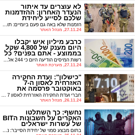
לא עוצרים עד איתור
הנעדר האחרון: ההזדמנות
שלכם לסייע ליחידת
הכלבנים
הזמנות שלא באה גם פעם ביומיים: תורמים ליחידת הכלבנים ואולי תזכו לדירה בירושלים
27.11.24, מנהל האתר
כרבע מיליון איש יקבלו
היום מענק של 4,800 שקל
בממוצע - אתם בפנים? כל
הפרטים
רשות המיסים הודיעה היום כי 244 אלף עובדים יקבלו את התשלום השלישי של מענק העבודה לשנת 2023. סך התשלומים מסתכם בכ-365 מיליון שקלים, כאשר גובה המענק הממוצע עומד על 4,800 שקלים.
27.11.24, מערכת האתר
"כישלון": ועדת החקירה
האזרחית לאסון ה-7
באוקטובר פרסמה את
מסקנותיה
חברי ועדת החקירה האזרחית לאסון 7 באוקטובר פרסמו את מסקנותיהם בדוח בו קבעו חברי הוועדה כי הממשלה כשלה בשמירה על ביטחונם של אזרחי ישראל, וכי מדובר באחריות ישירה של כל שרי הממשלה ושל ראש הממשלה בנימין נתניהו, כמו גם של קודמיו בתפקיד נפתלי בנט ויאיר לפיד
26.11.24, מנהל האתר
נחשף: כך השתלטו
האקרים על חשבונות הBIT
של עשרות ישראלים
בתום מבצע סמוי של יחידת הסייבר: נלכדו נוכלים שהשתלטו על חשבונות BIT של עשרות ישראלים