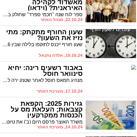
מאשדוד לקהילה
האיראנית? (וידאו)
ספר לוח שנה "חכמי ספרד" שחולק בבתי הכנסת בעיר ע"י מכון חכמי ספרד הגיע לאיראן
22.10.24, מנהל האתר
שעון החורף מתקתק: מתי
נזיז את השעון?
שעון חורף ייכנס לתוקפו בלילה שבין 26 ל-27 באוקטובר 2024 (בין מוצ"ש לראשון). בשעה 02:00 יחזרו מחוגי השעון שעה אחת אחורה, כך שנוכל לישון שעה נוספת. שעון החורף יימשך עד המעבר לשעון קיץ ב-28 במרץ 2025.
19.10.24, אלדה נתנאל
באבוד רשעים רינה: יחיא
סינוואר חוסל
מנהיג חמאס חוסל לאחר שטנק ירה לעבר מבנה שבו שהו מחבלים. במקום לא נמצאו סימנים לחטופים ועל גופות המחבלים נמצאו שטרות כסף ותעודות זהות מזויפות. כך בוצע הליך זיהוי גופת סינוואר
17.10.24, מערכת האתר
גזירות 2025: הקפאת
קצבאות; העלאת מס על
הכנסות ממקרקעין
משרד האוצר פרסם היום (ב') את טיוטת חוק ההסדרים לשנת 2025, המציעה שורת קיצוצים ומיסים בהיקף של 35-40 מיליארד שקלים.
14.10.24, מערכת האתר