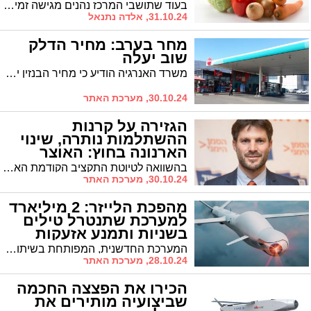
הדרום והערבה
בעוד שתושבי המרכז נהנים מגישה זמינה לתוצרת טרייה, תושבי הדרום והערבה לוקחים יוזמה ומנגישים תוצרת חקלאית איכותית היישר מהמשקים המקומיים – צעד שמחזק את החקלאות הישראלית ומבטא סולידריות בתקופה מאתגרת. כעת, בעזרתם של התושבים עצמם ובשיתוף מיזם 'הענתיות' המחבר בין חקלאים לצרכנים מכל רחבי הארץ, מוקמות נקודות חלוקה חדשות ביישובים שונים במטרה להביא לתושבים תוצרת איכותית היישר מהמשקים, ולעודד את החקלאות המקומית
31.10.24, אלדה נתנאל
מחר בערב: מחיר הדלק
שוב יעלה
משרד האנרגיה הודיע כי מחיר הבנזין יתייקר בלילה שבין חמישי לשישי ב-4 אגורות, ויעמוד על 7.20 שקלים לליטר בנזין 95 בשירות עצמי.
30.10.24, מערכת האתר
הגזירה על קרנות
ההשתלמות נותרה, שינוי
הארנונה בחוץ: האוצר
חושף את תקציב 2025
בהשוואה לטיוטת התקציב הקודמת האוצר נסוג מתוכנית משמעותית אחת: שינוי שיטת המדידה לחישוב הארנונה, שהייתה צפויה להעלות את התשלומים בערים הגדולות ובכללן אשדוד. עם זאת, הגזירה על קרנות ההשתלמות נותרה בינתיים בתוך תוכנית האוצר, למרות ההערכות שתיפול בהמשך
30.10.24, מערכת האתר
מהפכת הלייזר: 2 מיליארד
למערכת שתנטרל טילים
בשניות ותמנע אזעקות
המערכת החדשנית, המפותחת בשיתוף פעולה בין רפאל ואלביט מערכות, מבטיחה מהפכה של ממש בהגנת העורף הישראלי - ובעיקר בשורה משמעותית לתושבים: ביטול כמעט מוחלט של אזעקות 'צבע אדום'
28.10.24, מערכת האתר
הכירו את הפצצה החכמה
שביצועיה מותירים את