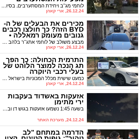
בשכם (וידאו)
לוחמי מג"ב ויחידת המסתערבים, בסיוע כוחות צה"ל והשב"כ, לכדו מחבלים שהתבצרו במבנה בעיר שכם. תיעוד מיוחד ממצלמות הקסדה של הלוחמים והרחפן חושף את הרגעים הדרמטיים של המבצע
26.12.24, ארי קאהן
מכירים את הבעלים של ה-
BYD הזה? כך חולצו רכבים
גנובים מעומק רמאללה •
צפו
מבצע משולב של לוחמי אתג"ר בלהב 433 וצה"ל הוביל להחזרת רכבים גנובים לבעליהם מעומק רמאללה. המבצע מגיע על רקע תופעה מדאיגה של גניבות רכבים חשמליים סיניים, כאשר לאחרונה נרשמה עלייה חדה בגניבת דגמי ג'ילי וצ'רי
26.12.24, ארי קאהן
התרמית הכחולה: כך הפך
תג הנכה למוצר הלוהט של
בעלי רכבי היוקרה
כמעט שישית מכלל המכוניות בישראל נושאות תג נכה, עם זינוק של מאות אחוזים בשנים האחרונות - כך על פי תחקיר 'דה מרקר'. בעלי רכבי יוקרה ומכוניות חזקות במיוחד מובילים במירוץ אחר התג הנחשק, שמעניק פטור מתשלום חניה וזכות לחנות על המדרכה
24.12.24, ארי קאהן
אזעקות באשדוד בעקבות
ירי מתימן
בשעה 1:45 נשמעו אזעקות בגוש דן ובשפלה בעקבות ירי טיל בליסטי מתימן. הטיל יורט בטרם חצה את גבולות ישראל. האזעקות הופעלו כדי להימנע מפגיעה משברי יירוט
24.12.24, מערכת האתר
הדרמה במתחם "לב
טהור": גופות קטינים, קצין