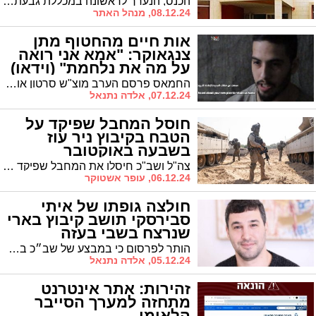
הכנס, הנערך לראשונה במכללת גבעת וושינגטון, יסקור את ההיבטים החינוכיים, הבריאותיים, המשפטיים והחברתיים עימם מתמודדות משפחות לילדים עם מוגבלויות * בכנס יוצגו המחקרים האחרונים והחדשים ביותר בתחום, ובין היתר, הוא יכלול גם מושב מיוחד להשפעות מלחמת 'חרבות ברזל' על המשפחות וילדיהן
08.12.24, מנהל האתר
אות חיים מהחטוף מתן
צנגאוקר: "אמא אני רואה
על מה את נלחמת" (וידאו)
החמאס פרסם הערב מוצ"ש סרטון אות חיים מהחטוף מתן צנגאוקר, ״שמענו על התכנית החדשה של הממשלה לשלם על כל חטוף 5 מליון דולר ויציאה בשלום מעזה" כך הוא אמר בסרטון.
07.12.24, אלדה נתנאל
חוסל המחבל שפיקד על
הטבח בקיבוץ ניר עוז
בשבעה באוקטובר
צה"ל ושב"כ חיסלו את המחבל שפיקד על הטבח בקיבוץ נחל עוז ב-7 באוקטובר: חוסלו מפקדים בכירים נוספים בגדוד שאטי של חמאס
06.12.24, עופר אשטוקר
חולצה גופתו של איתי
סבירסקי תושב קיבוץ בארי
שנרצח בשבי בעזה
הותר לפרסום כי במבצע של שב״כ בסיוע צה"ל, הובאה מרצועת עזה גופתו של החטוף איתי סבירסקי ז״ל לקבורה בישראל. איתי, חבר קיבוץ בארי, נחטף על ידי ארגון הטרור חמאס ב-7 באוקטובר 2023, נרצח בשבי החמאס על ידי שוביו וגופתו הוחזקה ברצועת עזה.
05.12.24, אלדה נתנאל
זהירות: אתר אינטרנט
מתחזה למערך הסייבר
הלאומי