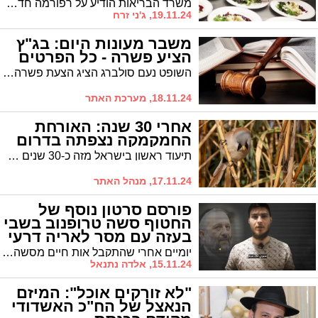
משרד הבריאות הודיע על רפורמה חדשה ברישוי עסקים בתחום המזון. הרפורמה תיכנס לתוקף החל משנת 2025, ותכלול הקלות משמעותיות לבעלי העסקים בתחום המזון
19.11.24, ג'ני זרח
משבר מעונות היום: בג"ץ
הציע פשרה - כל הפרטים
השופט נעם סולברג הציג הצעת פשרה לפיה "שר העבודה יפרסם תבחינים לכלל האוכלוסייה תוך חודש, בהתאם להנחיות של היועצת המשפטית לממשלה... במקביל, תקופת מעבר נוספת של עוד שלושה חודשים לאותם תלמידים במוסדות התורניים"
18.11.24, מערכת האתר
אחרי 30 שנה: האורחת
החמקמקה נצפתה בדרום
תיעוד ראשון בישראל מזה כ-30 שנים של שפמתן, ציפור שיר חמקמקה וצבעונית שנעלמה זה מכבר מנופי ארצנו
17.11.24, מנהל האתר
פורסם סרטון נוסף של
החטוף סשה טרופנוב בשבי
בעזה עם מסר לאריה דרעי
יומיים אחרי שהתקבל אות חיים מסשה טרופונוב החטוף כבר 406 ימים בשבי בעזה שוב הגי'אד האלסלמי מפרסם סרטון כשברקע תמונתו של אריה דרעי ומסר עבורו
15.11.24, אלדה נתנאל
"לא זורקים אוכל": המיזם
הנאצל של הח"כ האשדודי