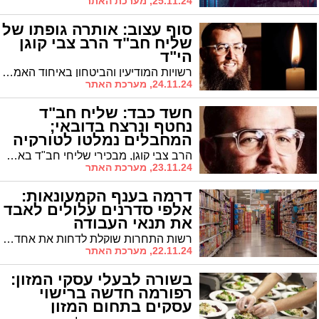
25.11.24, מערכת האתר
סוף עצוב: אותרה גופתו של
שליח חב"ד הרב צבי קוגן
הי"ד
רשויות המודיעין והביטחון באיחוד האמירויות איתרו הבוקר את גופתו של שליח חב"ד הרב צבי קוגן הנעדר מיום חמישי. הוא נרצח בידי אוזבקים בשליחות איראן
24.11.24, מערכת האתר
חשד כבד: שליח חב"ד
נחטף ונרצח בדובאי;
המחבלים נמלטו לטורקיה
הרב צבי קוגן, מבכירי שליחי חב"ד באבו דאבי ועוזרו של הרב הראשי לוי יצחק דוכמן, נעלם ללא עקבות. חשש כבד מתגבר כי נפל קורבן למעשה טרור. הנעדר נראה לאחרונה ביום חמישי בצהריים. המוסד: "נפתחה חקירה עצימה במדינה"
23.11.24, מערכת האתר
דרמה בענף הקמעונאות:
אלפי סדרנים עלולים לאבד
את תנאי העבודה
המשופרים
רשות התחרות שוקלת לדחות את אחד המהלכים המשמעותיים ביותר בשוק הקמעונאות - העברת האחריות לסידור המדפים מהספקים הגדולים לרשתות השיווק. הסיבה: מרד הסדרנים שמסרבים לוותר על תנאי העבודה המשופרים שלהם
22.11.24, מערכת האתר
בשורה לבעלי עסקי המזון:
רפורמה חדשה ברישוי
עסקים בתחום המזון