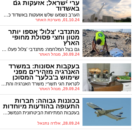
ערי ישראל; אזעקות גם
באשדוד
הערב נשמעו שלש אזעקות באשדוד כמו בחלקים גדולים ברחבי הארץ, בעקבות מתקפת טילים מאיראן. לפחות 180 טילים שוגרו לערי הארץ. פיקוד העורף הורה לתושבים להיכנס מיד למרחבים מוגנים. לסרי: "אין דיווח על נפילות או נזק באשדוד"
01.10.24, מערכת האתר
מתנדבי 'צלול' אספו יותר
מטון וחצי פסולת מחופי
הארץ
גם בצל המלחמה: מתנדבי 'צלול פעלו ב-30 מוקדי ניקיונות חופים ונחלים ברחבי הארץ ואספו למעלה מטון וחצי פסולת
30.09.24, מנהל האתר
בעקבות אסונות: במשרד
האנרגיה מזהירים מפני
שימוש ב'בלעך' המסוכן
לקראת חגי תשרי: משרד האנרגיה והתשתיות מזהיר מפני השימוש בפלטה מסוג ''בלעך'' המסוכנת להפעלה
29.09.24, מנהל האתר
בכוננות גבוהה: חברות
התעופה בהודעות מיוחדות
בעקבות המתיחות הביטחונית הנמשכת וביטולי הטיסות של חברות תעופה רבות לישראל וממנה, חברות התעופה הישראליות אל על, ישראייר וארקיע פרסמו הודעות לציבור הנוסעים והנוסעות על מנת לעדכן על ההתפתחויות האחרונות ולספק מענה לביקוש הרב לטיסות.
28.09.24, אלדה נתנאל