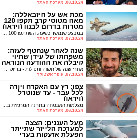
08.10.24, מערכת האתר
מכת אש על חיזבאללה:
מאה מטוסי קרב תקפו 120
מטרות בדרום לבנון (וידאו)
במבצע שנמשך כשעה, השתתפו 100 מטוסי קרב אשר תקפו למעלה מ-120 מטרות המזוהות עם הארגון השיעי.
07.10.24, מערכת האתר
שנה לאחר שנחטף לעזה:
משפחתו של עידן שתיוי
קיבלה את ההודעה הנוראה
מכל
אחרי שנה של תקווה ותפילות - בדיוק שנה לטבח השבעה באוקטובר, משפחתו של החטוף עידן שתיוי מקבלת את ההודעה הקשה מכל. עידן נרצח ב-7.10 וגופתו מוחזקת בעזה
07.10.24, עופר אשטוקר
צפו: רץ עם האקדח ויורה
לכל עבר - עד שנוטרל
(וידאו)
מצלמות האבטחה בתחנה המרכזית בבאר שבע תיעדו את הפיגוע שבו נרצחה צעירה כבת 20 ו-13 נפצעו. בסרטון נראה המחבל רץ כשהוא אוחז באקדח שלוף ויורה לכל עבר.
06.10.24, מערכת האתר
מעל העננים: הצצה
למערכת הלייזר שתייתר
הפעלת אזעקות בערי