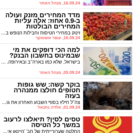
16.09.24, מנהל האתר
מדד המחירים מזנק ועולה
ב-0.9 אחוז: אלה עליות
המחירים הבולטות
זינוק במחירי הטיסות וחבילות הנופש בחו"ל, זינוק במחירי הירקות הטריים, עליות מחירים כמעט בכל מוצרי היסוד, עליות מחירים באחזקת דירה, מחיר הדירה ושכר הדירה. המדד בחודש אוגוסט מזנק ואלה העליות הבולטות של המחירים שמשפיעות על חיי כולנו
16.09.24, עופר אשטוקר
למה הכי דופקים את מי
שבמינוס בחשבון הבנק?
בישראל, שלא כמו בארה"ב ובאירופה, מעודדים הבנקים את האזרחים להיכנס למינוס בחשבון ובכך מרוויחים עליהם הכי הרבה כסף. כמה אתם משלמים על האוברדראפט ומה כדאי לכם לעשות אחרת?
05.09.24, מנהל האתר
בוקר קשה: שש גופות
חטופים חולצו ממנהרה
בעזה
צה"ל חילץ בסוף השבוע האחרון את גופותיהם של ששה חטופים שנחטפו בחיים בבוקר שמחת תורה ממנהרה ברפיח, כקילומטר ממקום הימצאו של פרחאן קאדי. גופות החטופים שחולצו: הרש גולדברג, עדן ירושלמי כרמל גת , אלמוג סרוסי, אלכס לבנוב ואורי דנינו. ה' יקום דמם
01.09.24, אלדה נתנאל
טסים לסין? תיאלצו לרעוב
במשך כל הטיסה
החלטה שערורייתית של חב' 'היינאן אירליינס' להפסיק ולספק ארוחות כשרות לנוסעים פוגעת קשות בנוסעים בקו. "נוסעים שמקפידים על כשרות נאלצים לרעוב, ואחרים לוקחים את ארוחות הטריפות". בחברה מבהירים: המצב נכפה בשל המלחמה. עם תום המתיחות, הארוחות הכשרות יחזרו