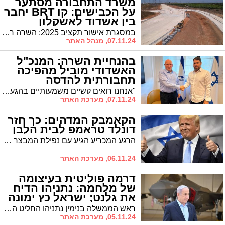
משרד התחבורה מסתער
על הכבישים: קו BRT יחבר
בין אשדוד לאשקלון
במסגרת אישור תקציב 2025: השרה רגב מקדמת תכנית מהפכנית להקמת מערכות הסעת המונים על גלגלים (BRT) במטרופולין המרכז, הצפון והדרום, בהיקף של כ-20 מיליארד שקלים. "מקצרים את הדרכים"
07.11.24, מנהל האתר
בהנחיית השרה: המנכ"ל
האשדודי מוביל מהפיכה
תחבורתית להדסה
"אנחנו רואים קשיים משמעותיים בהגעה לבתי החולים, דבר שמקשה על מטופלים וצוותים רפואיים כאחד", התריע פרופ' וייס בפגישה בסיומה הוחלט על הקמת צוות שיגבש המלצות אופרטיביות לשיפור מערך התחבורה תוך חודשיים, כולל פתרונות לטווח הארוך כמו שיפור תשתיות והרחבת מערך החניה.
07.11.24, מערכת האתר
הקאמבק המדהים: כך חזר
דונלד טראמפ לבית הלבן
הרגע המכריע הגיע עם נפילת המבצר הדמוקרטי בפנסילבניה, שהעניקה לטראמפ 19 אלקטורים קריטיים. בהמשך הלילה הדרמטי נפלו לידיו גם ג'ורג'יה וצפון קרוליינה וויסקונסין. הרפובליקנים השלימו מהפך גם בסנאט וצפויים לשמור על הרוב שלהם בבית הנבחרים - מה שיעניק למפלגה שליטה מלאה בשלוש זרועות השלטון לפחות בשנתיים הקרובות
06.11.24, מערכת האתר
דרמה פוליטית בעיצומה
של מלחמה: נתניהו הדיח
את גלנט; ישראל כץ ימונה
לשר הביטחון
ראש הממשלה בנימין נתניהו החליט הערב להדיח את שר הביטחון יואב גלנט מתפקידו. על פי ההודעה, השר ישראל כץ יתמנה לתפקיד שר הביטחון. השר גדעון סער ימונה לשר החוץ
05.11.24, מערכת האתר