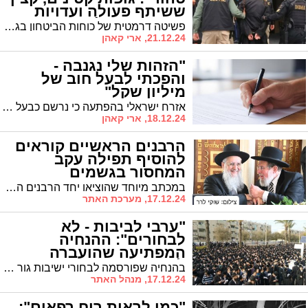
ששיתף פעולה ועדויות
מחרידות • כל הפרטים
פשיטה דרמטית של כוחות הביטחון בגואטמלה חשפה את מסכת האימים בכת הקיצונית, שפעלה בירושלים במשך שנים רבות עד שנמלטה לחו"ל: 160 ילדים חולצו, נמצאו שרידי גופות החשודות כשייכות לקטינים שנעלמו, ובכיר במשטרה נעצר בחשד לשיתוף פעולה • כל הפרטים על המבצע חסר התקדים והסודות האפלים שנחשפו במתחם
21.12.24, ארי קאהן
"הזהות שלי נגנבה -
והפכתי לבעל חוב של
מיליון שקל"
אזרח ישראלי בהפתעה כי נרשם כבעל מניות ודירקטור בחברה מבלי ידיעתו • בית המשפט המחוזי חשף שרשרת זיופים שנועדה להרחיק בעלי תפקידים מקוריים מחובות החברה • "הרגשתי פגוע ומאוים", העיד התובע
18.12.24, ארי קאהן
הרבנים הראשיים קוראים
להוסיף תפילה עקב
המחסור בגשמים
במכתב מיוחד שהוציאו יחד הרבנים הראשיים לישראל הראשון לציון הגאון רבי דוד יוסף והגאון רבי קלמן בר, קראו להוסיף בתפילה "תפילה להורדת גשמים".
17.12.24, מערכת האתר
"ערבי לביבות - לא
לבחורים": ההנחיה
המפתיעה שהועברה
לבחורי גור
בהנחיה שפורסמה לבחורי ישיבות גור ועליה חתומים משגיחי הישיבות מובהר לבחורים שאין להשתתף בערבים משפחתיים בחנוכה. "יש בדבר משום גדרי חסידות"
17.12.24, מנהל האתר
"כמו לראות רוח רפאים":