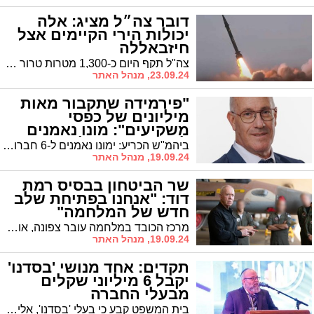
דובר צה״ל מציג: אלה
יכולות הירי הקיימים אצל
חיזבאללה
צה"ל תקף היום כ-1,300 מטרות טרור של חיזבאללה ברחבי לבנון. אלו יכולות הירי שקיימים לחיזבאללה וחיל האוויר פועל ביממות האחרונות לגריעת היכולות. דובר צה"ל, תת-אלוף דניאל הגרי: "הפעולה של צה"ל ביממה האחרונה מוכיחה יכולות תכנון וביצוע גבוהות ומדויקות, והן שהביאו להישגים רבים"
23.09.24, מנהל האתר
"פירמידה שתקבור מאות
מיליונים של כפסי
משקיעים": מונו נאמנים
לקבוצת 'פרסונל'
ביהמ"ש הכריע: ימונו נאמנים ל-6 חברות מקבוצת פרסונל, ובנוסף, הוטל צו איסור דיספוזיציה לשתי חברות העל שבבעלות ראשי הקבוצה | פרקליט המשקיעים: מדובר בהונאת פירמידה אדירה, המאיימת לקבור מאות מיליוני שקלים מכספי המשקיעים
19.09.24, מנהל האתר
שר הביטחון בבסיס רמת
דוד: "אנחנו בפתיחת שלב
חדש של המלחמה"
מרכז הכובד במלחמה עובר צפונה, אומר הערב שר הביטחון במהלך ביקור בבסיס חיל האוויר ברמת דוד. דבריו של שר הביטחון מגיעים לאחר האירועים הביטחוניים של היממה האחרונה
19.09.24, מנהל האתר
תקדים: אחד מנושי 'בסדנו'
יקבל 6 מיליוני שקלים
מבעלי החברה
בית המשפט קבע כי בעלי 'בסדנו', אליעזר גרוס, ישלם 6 מיליוני שקלים מכיסו לאחד הנושים