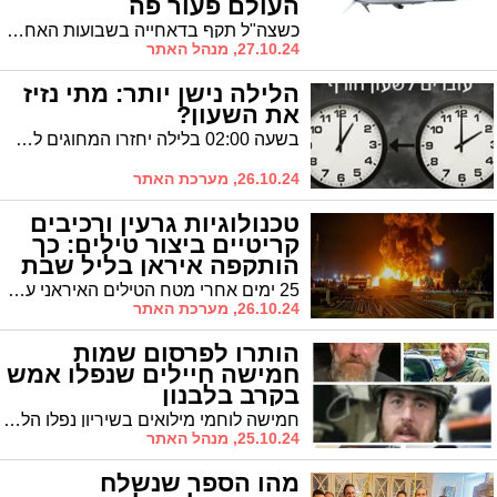
העולם פעור פה
כשצה"ל תקף בדאחייה בשבועות האחרונים ניתן היה לראות כיצד הבניין המותקף קורס בתוך 5 שניות משל היה עשוי מנייר בשעה שכל הבניינים הסמוכים אליו נשארו על כנם. הכירו את 'ספייס' הישראלית שמכה בהלם את העולם
27.10.24, מנהל האתר
הלילה נישן יותר: מתי נזיז
את השעון?
בשעה 02:00 בלילה יחזרו המחוגים לשעה 01:00, ובכך יסתיים רשמית שעון הקיץ ויתחיל שעון החורף
26.10.24, מערכת האתר
טכנולוגיות גרעין ורכיבים
קריטיים ביצור טילים: כך
הותקפה איראן בליל שבת
25 ימים אחרי מטח הטילים האיראני על ישראל, המריאו עשרות מטוסי קרב ישראליים למשימה היסטורית: תקיפת עומק חסרת תקדים במרחק 1,500 קילומטרים בתוך שטח איראן. במשך למעלה משלוש שעות, בשלושה גלי תקיפה מתוכננים בקפידה, פעלו הטייסים במטרה לשתק יכולות אסטרטגיות של איראן
26.10.24, מערכת האתר
הותרו לפרסום שמות
חמישה חיילים שנפלו אמש
בקרב בלבנון
חמישה לוחמי מילואים בשיריון נפלו הלילה בקרבות עזים שהתנהלו בלבנון בין כוחות צה"ל למחבלים. במהלך החג נפלו בקרבות בלבנון חמישה חיילים נוספים, ומספר הנופלים מאז תחילת התמרון הקרקעי בלבנון עומד על 27 חללים
25.10.24, מנהל האתר
מהו הספר שנשלח