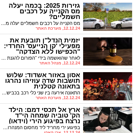
גזירות 2025: בכמה יעלה
מס הקנייה על רכבים
חשמליים?
מס הקנייה על רכבים חשמליים יעלה מ-35% ל-45%, וההטבה המקסימלית תצומצם מ-50 אלף שקל ל-35 אלף שקל.
12.12.24, מערכת האתר
יזמית הנדל"ן תובעת את
מפעילי 'קו הנייעס' החרדי:
"הכפישו ללא הצדקה"
לאחר שהואשמה בידי "הפורום להגנת הצרכן החרדי" כאילו היא מטעה לקוחות, הגישה יזמית הנדל"ן חני שטיגליץ תביעה נגד בעלי קו המידע הפופולרי. "הובילו מסע פרסומים שקריים"
12.12.24, מנהל האתר
אסון באזור אשדוד: שלוש
תושבות שדה עוזיהו נהרגו
בתאונה קטלנית
התאונה אירעה בין שני כלי רכב בכביש 42 סמוך ליישוב בן זכאי. צוותי מד"א ואיחוד הצלה שהגיעו למקום העניקו טיפול רפואי לנהג הרכב האחד, שנפצע באורח קל. למגינת לב כוחות ההצלה, שלוש הנוסעות ברכב השני נפטרו במקום כתוצאה מפציעות קשות
12.12.24, מערכת האתר
ארץ אל תכסי דמם: הילד
הק' טוביה שמחה הי"ד
נרצח בפיגוע הירי (וידאו)
בפיגוע ירי מחריד ליד מחסום המנהרות • בן 12 שנים היה בהירצחו על קידוש השם • שני נוסעים נוספים נפצעו • ארץ אל תכסי דמו • המחבל נמלט ומתנהל אחריו מצוד נרחב
12.12.24, ארי קאהן