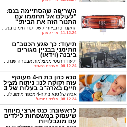
השריפה שהסתיימה בנס:
"לעולם אל תחממו עם
התנור הזה את הבית!"
התקנה פרוביזורית של תנור חימום במקלחת גרמה להתחממות הברגים, להתנתקותו מהקיר ולנפילתו על מיטת הפעוטה. הכבאות קוראת לציבור להימנע משימוש בתנורי סלילים ולהעדיף רדיאטורים או מזגנים
11.12.24, ארי קאהן
תיעוד: כך פגע הכטב"ם
התימני בבניין מגורים
ביבנה (וידאו)
תיעוד דרמטי ממצלמות אבטחה שנחשף הבוקר מראה את הרגע המדויק בו התפוצץ הכטב"ם ששוגר מתימן על גג בניין מגורים ביבנה. בתיעוד נוסף שהעלו תושבי העיר לרשתות החברתיות נראה הכטב"ם דקות ספורות לפני הפיצוץ, כשהוא חג מעל העיר
09.12.24, מערכת האתר
טנא כהן בת ה-4 מעוטף
עזה זקוקה לנו: ניתוח מציל
חיים בארה"ב בעלות של 3
מיליון ש"ח
אביה של טנא בת ה-4 מכפר מימון, לוחם מילואים שעשה מעל 200 ימי שירות מאז תחילת המלחמה, ואמה גלי, משתפים את סיפורם המטלטל על המאבק להצלת חייה של בתם הקטנה, שמתמודדת בפעם השנייה עם סרטן אלים. המשפחה יוצאת למסע נואש לניתוח מציל חיים בארה"ב, ועלותה נאמדת ב-3 מיליון ש"ח. זה הזמן שלנו להתגייס ולעזור.
08.12.24, אלדה נתנאל
לראשונה: כנס ארצי מיוחד
שיעסוק במשפחות לילדים
עם מוגבלויות