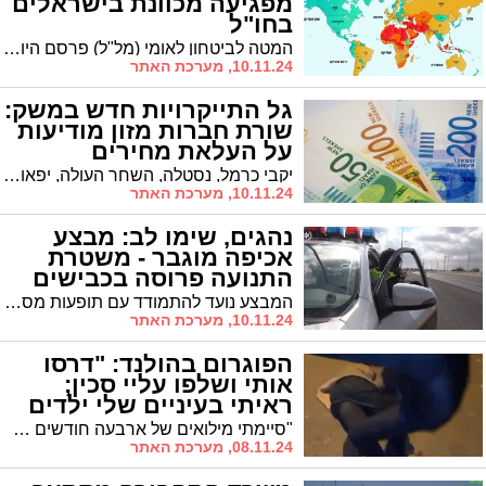
מפגיעה מכוונת בישראלים
בחו"ל
המטה לביטחון לאומי (מל"ל) פרסם היום (ראשון) אזהרה חמורה לישראלים השוהים בחו"ל, על רקע התגברות האיומים מצד פעילים פרו-פלסטינים ותומכי טרור
10.11.24, מערכת האתר
גל התייקרויות חדש במשק:
שורת חברות מזון מודיעות
על העלאת מחירים
יקבי כרמל, נסטלה, השחר העולה, יפאורה ומי עדן מצטרפות לגל התייקרויות חדש במשק הישראלי.
10.11.24, מערכת האתר
נהגים, שימו לב: מבצע
אכיפה מוגבר - משטרת
התנועה פרוסה בכבישים
המבצע נועד להתמודד עם תופעות מסכנות חיים בכבישים. שוטרי התנועה פרוסים בצירים המרכזיים ומבצעים אכיפה "ממוקדת ונחושה", כלשון המשטרה.
10.11.24, מערכת האתר
הפוגרום בהולנד: "דרסו
אותי ושלפו עליי סכין;
ראיתי בעיניים שלי ילדים
חוטפים מכות"
"סיימתי מילואים של ארבעה חודשים בעזה, ומה שחוויתי כאן לא פחות מפחיד", שיחזר אוהד בן 30 את רגעי האימה. "דרסו אותי ושלפו עליי סכין. ראיתי בעיניים שלי ילדים חוטפים מכות. הכל היה מאורגן מראש, והמשטרה כאן הפקירה אותנו"
08.11.24, מערכת האתר