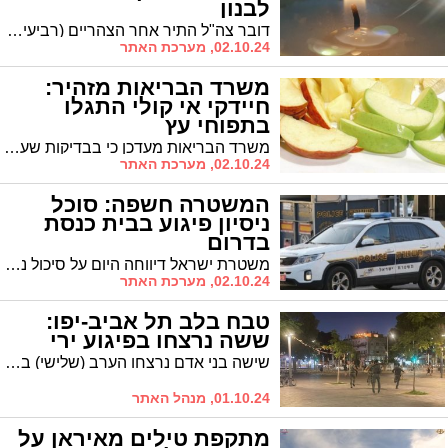
לבנון
דובר צה"ל התיר אחר הצהריים (רביעי) לפרסום את שמותיהם של שבעה לוחמים נוספים שנפלו בקרבות בדרום לבנון. בנוסף, שבעה לוחמים נוספים נפצעו קשה ופונו לקבלת טיפול רפואי.
02.10.24, מערכת האתר
משרד הבריאות מזהיר:
חיידקי אי קולי התגלו
בתפוחי עץ
משרד הבריאות מעדכן כי בבדיקות שערך המשרד, בעקבות מספר מקרי תחלואה, התגלו במספר תפוחים חיידקי e.coli שעלולים לגרום לתחלואת מעיים קשה ולעיתים לפגיעה כלייתית
02.10.24, מערכת האתר
המשטרה חשפה: סוכל
ניסיון פיגוע בבית כנסת
בדרום
משטרת ישראל דיווחה היום על סיכול ניסיון פיגוע בבית כנסת באחת מערי הדרום לפני כחודש. על פי המידע שנמסר, שוהה בלתי חוקי בן 17 מיטא שבחברון נעצר בחשד לתכנון פיגוע דקירה.
02.10.24, מערכת האתר
טבח בלב תל אביב-יפו:
ששה נרצחו בפיגוע ירי
שישה בני אדם נרצחו הערב (שלישי) בפיגוע ירי בשדרות ירושלים בעיר יפו, חמישה נוספים נפצעו, חלקם קשה. שני המחבלים, אנשי חמאס מחברון, חוסלו.
01.10.24, מנהל האתר
מתקפת טילים מאיראן על