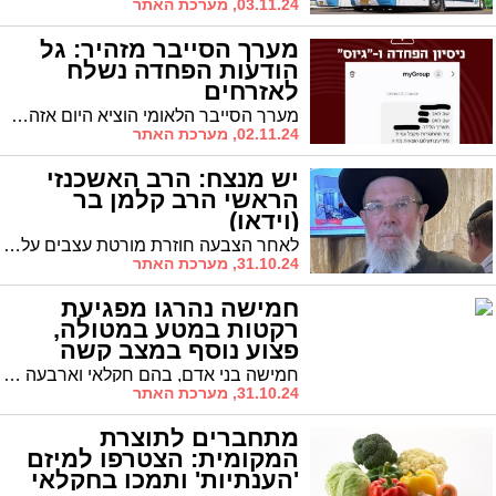
03.11.24, מערכת האתר
מערך הסייבר מזהיר: גל
הודעות הפחדה נשלח
לאזרחים
מערך הסייבר הלאומי הוציא היום אזהרה בעקבות גל הודעות SMS מאיימות שנשלחו לאזרחים ברחבי הארץ. ההודעות, שכללו פרטים אישיים של הנמענים, הציעו להם "להתגייס" תמורת תשלום עבור גורמים עוינים.
02.11.24, מערכת האתר
יש מנצח: הרב האשכנזי
הראשי הרב קלמן בר
(וידאו)
לאחר הצבעה חוזרת מורטת עצבים על תפקיד הרב האשכנזי הראשי, נבחר הרב קלמן בר ברוב של 77-58. היה פתק לבן אחד
31.10.24, מערכת האתר
חמישה נהרגו מפגיעת
רקטות במטע במטולה,
פצוע נוסף במצב קשה
חמישה בני אדם, בהם חקלאי וארבעה עובדים זרים, נהרגו מפגיעה ישירה של שתי רקטות במטע חקלאי במושבה. אדם נוסף נפצע באורח קשה באירוע.
31.10.24, מערכת האתר
מתחברים לתוצרת
המקומית: הצטרפו למיזם
'הענתיות' ותמכו בחקלאי