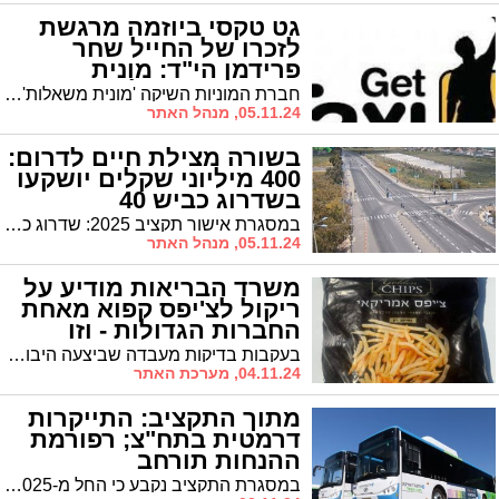
גט טקסי ביוזמה מרגשת
לזכרו של החייל שחר
פרידמן הי"ד: מונית
שתגשים משאלות
חברת המוניות השיקה 'מונית משאלות' שתסייע להגשמת חלומות של חולים
05.11.24, מנהל האתר
בשורה מצילת חיים לדרום:
400 מיליוני שקלים יושקעו
בשדרוג כביש 40
במסגרת אישור תקציב 2025: שדרוג כביש 40 יוצא לביצוע בעלות של יותר מ-400 מיליון שקלים
05.11.24, מנהל האתר
משרד הבריאות מודיע על
ריקול לצ'יפס קפוא מאחת
החברות הגדולות - וזו
הסיבה
בעקבות בדיקות מעבדה שביצעה היבואנית קפוא זן תעשיות, למוצר "צ'יפס אמריקאי בחיתוך דק", ואיתור חיידק מסוג ליסטריה מונוציטוגנס, החברה קוראת להחזיר אצווה אחת שלגביה עלה החשד. שאר מוצרי החברה בטוחים למאכל
04.11.24, מערכת האתר
מתוך התקציב: התייקרות
דרמטית בתח"צ; רפורמת
ההנחות תורחב
במסגרת התקציב נקבע כי החל מ-2025 מחיר נסיעה באוטובוס יעלה משישה ל-8 שקלים, ובמקביל יתייקרו משמעותית גם תעריפי החופשי-חודשי והחופשי-שנתי. לצד ההתייקרות, הוצגה רפורמה מקיפה שמטרתה להקל על אוכלוסיות מוחלשות