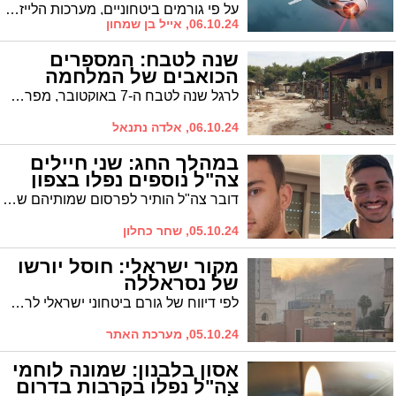
ישראל (וידאו)
על פי גורמים ביטחוניים, מערכות הלייזר ליירוט טילים יהפכו מבצעיות בתוך כשנה. הגרסה האווירית, שמפותחת על ידי חברת אלביט, תאפשר לישראל להשתמש בלייזרים נגד רקטות מעל לכיסוי העננים – ובשטח אויב במקום בשמי ישראל ובכך ייתרו את הצורך בהפעלת האזעקות
06.10.24, אייל בן שמחון
שנה לטבח: המספרים
הכואבים של המלחמה
לרגל שנה לטבח ה-7 באוקטובר, מפרסם הביטוח הלאומי נתונים מצמררים החושפים את עוצמת הפגיעה בחברה הישראלית בעקבות השנה הקשה שעברה על המדינה.
06.10.24, אלדה נתנאל
במהלך החג: שני חיילים
צה"ל נוספים נפלו בצפון
דובר צה"ל הותיר לפרסום שמותיהם של עוד שני חיילי צה"ל שנפלו בקרב במלחמה בצפון. הודעה נמסרה למשפחות
05.10.24, שחר כחלון
מקור ישראלי: חוסל יורשו
של נסראללה
לפי דיווח של גורם ביטחוני ישראלי לרשת סקיי ניוז בערבית, האשם ספי א-דין, שנחשב ליורשו של מנהיג חיזבאללה חסן נסראללה, חוסל בתקיפה שהתרחשה אתמול. במהלך החג והשבת: כ-800 שיגורים מלבנון ליישובי הצפון
05.10.24, מערכת האתר
אסון בלבנון: שמונה לוחמי
צה"ל נפלו בקרבות בדרום