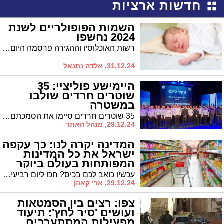
חדשות ארציות
השמות הפופולריים לשנת
2024 נחשפו
רשות האוכלוסין וההגירה פרסמה היום (שלישי) את רשימת השמות הפופולריים בקרב התינוקות שנולדו בשנה החולפת (2024), ומספקת הצצה מרתקת לבחירות ההורים בישראל
31.12.24, אלדה נתנאל
היימישע פוליציי: 35
שוטרים חרדים שולבו
במשטרה
35 שוטרים חרדים סיימו את הסמכתם ומתחילים לשרת בתפקידי הליבה במשטרת ישראל. במשטרה מברכים: "שיתוף פעולה מתבקש"
29.12.24, מנהל האתר
המדינה יקרה לנו: כך עקפה
ישראל את כל המדינות
המפותחות בעולם ביוקר
המחיה
עכשיו כואב לכם בכיס? חכו ליום רביעי, שבו אמורים לזנק מחירי החשמל, המים, הארנונה והמזון, לצד עלייה כללית במע"מ. תחקיר 'ידיעות' חושף את הסיבות לעלייה הדרמטית ביוקר המחיה בישראל בשנים האחרונות, ואת המספרים המטרידים
29.12.24, ארי קאהן
צפו: רצים בין הסמטאות
ועושים 'סיר לחץ': תיעוד
מפעילות המסתערבים