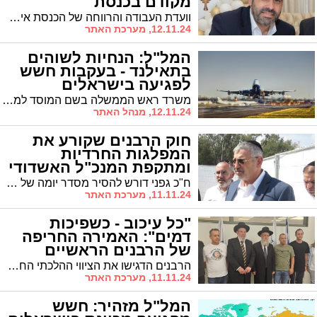
מקודם בכנסת
וועדת העבודה והרווחה של הכנסת אישרה את הצעת החוק לפיה גופים ציבוריים יחויבו לתרום מזון עודף לעמותות - לקריאה שניה ושלישית. מציע החוק, הח"כ מאשדוד הרב ינון אזולאי: "אולי זה יוציא עוד אדם או משפחה אחת ממעגל העוני ויחזק את הערך לפיו לא זורקים אוכל"
12.11.24, מערכת האתר
המל"ל: הנחיות לשוהים
בתאילנד - בעקבות חשש
לפגיעה בישראלים
משרד ראש הממשלה בשם המוסד למודיעין ולתפקידים מיוחדים והמטה לביטחון לאומי, קוראים לישראלים השוהים בתאילנד לנקוט משנה זהירות ולהמנע מהגעה לאירועים המוניים, בעקבות מידע עדכני על כוונה לפגוע בישראלים
12.11.24, מנהל האתר
חוק הרבנים שקורע את
המפלגות החרדיות
ומתקפת המנכ"ל האשדודי
ח"כ גפני דורש להסיר מסדר יומה של מליאת הכנסת את 'חוק הרבנים' של ש"ס ולאחר שזו הביעה במהלך השבוע האחרון הסתייגות מחוק המעונות וחוק הגיוס לא מקודם. מנכ"ל המשרד לשירותי דת מאשדוד יהודה אבידן תקף בחריפות
11.11.24, מערכת האתר
"כל עיכוב - כשפיכות
דמים": האמירה החריפה
של הרבנים הראשיים
הרבנים הדגישו את הציווי ההלכתי החמור להשבת החטופים, באומרם: "כל רגע שמאחר לפדות השבויים, במקום בו אפשר להקדים, הוי כאילו שופך דמים"
11.11.24, מערכת האתר
המל"ל מזהיר: חשש