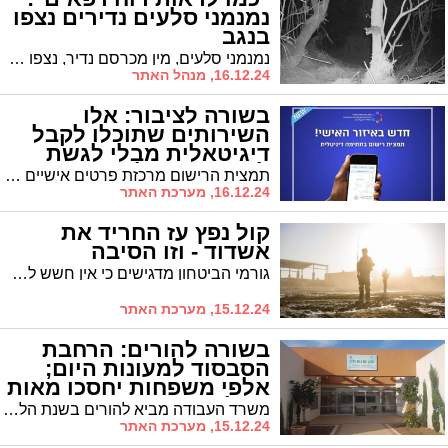
נמנמני סלעים נדירים נצפו
בנגב
נמנמני סלעים, מין מכרסם נדיר, נצפו במצלמות שאותם הציב צלם הטבע ינאי בונה
16.12.24, מנהל האתר
בשורה לציבור: אלו
השירותים שתוכלו לקבל
דיגיטאלית מבלי לגשת
לרשות האוכלוסין
תמצית הרישום מרכזת פרטים אישיים רבים אודות המבקש, לרבות כתובות הווה ועבר, מצב אישי, פרטי ילדים ועוד. הפקת התעודה באופן דיגיטלי, תמנע מהמבקשים את הצורך להגיע באופן אישי ללשכות מינהל האוכלוסין.
16.12.24, מערכת האתר
קול נפץ עז החריד את
אשדוד - וזו הסיבה
גורמי הביטחון מדגישים כי אין חשש לאירוע ביטחוני ואין סיבה לבהלה. הקולות וההדף שנשמעים באזור נובעים מפעילות מבצעית שגרתית נגד מטרות מחבלים ברצועה
15.12.24, מערכת האתר
בשורה להורים: הרחבת
הסבסוד למעונות היום;
אלפי משפחות יחסכו מאות
שקלים בחודש
משרד העבודה מביא להורים בשנת הלימודים תשפ"ה בשורה גדולה ומקל עליהם בהתמודדות עם יוקר המחיה – תוספת תקציבית בסבסוד מעונות היום להורים לילדים, כך שרף ההכנסה המקסימלי עלה ואילו רף ההכנסה המינימלי נותר כפי שהיה
15.12.24, מערכת האתר