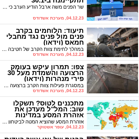
תתקיימנה ב-30.1
שר הפנים משה ארבל הודיע הערב כי הבחירות המקומיות ברוב הארץ תתקיימנה ב-30.1. בכל יישוב שפונה יתקיימו הבחירות רק חמישה חודשים אחרי שיחזרו התושבים.
04.12.23, מערכת אשדודס
תיעוד: הלוחמים בקרב
פנים מול פנים נגד מחבלי
חמאס (וידאו)
במהלך לחימת צוות הקרב של חטיבה 401 בצפון רצועת עזה, נכנסו לוחמי גדוד 601 למבנה, בו נתקלו במחבלי חמאס שפתחו לעברם בירי
04.12.23, מערכת אשדודס
צפו: תמרון עיקש בעומק
הרצועה והשמדת מעל 30
פירי מנהרות (וידאו)
במסגרת פעילות צוות הקרב ברצועה חשפו הלוחמים למעלה מ-30 פירי מנהרות. בנוסף, הלוחמים הכווינו עשרות תקיפות אוויריות וכ-100 תקיפות ארטילריה והשמידו מטרות רבות של ארגון הטרור חמאס.
04.12.23, מערכת אשדודס
מתכננים לטוס? תשקלו
שוב: המל"ל מעדכן את
אזהרת המסע במדינות
שונות
אזהרת המסע שהוציא המטה לביטחון לאומי לאור המלחמה, מתעדכנת. במל"ל קיימו הערכות מצב עם כלל גורמי מערכת הביטחון - ואלה האזהרות שבתוקף
04.12.23, עופר אשטוקר