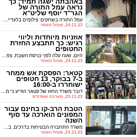
באהבתה ישגה תמיד: כך
נראה עמל התורה של
הגר"ד יוסף שליט"א
עמל התורה בשחקים: צילומים בלעדיים של חבר מועצת חכמי התורה הגאון רבי דוד יוסף בדרכו לארגנטינה ע"י תושב אשדודי
24.11.23, מנהל האתר
אוזניות מיוחדות וליווי
רגיש: כך תתבצע החזרת
החטופים
היום, שעה קלה לפני כניסת השבת, צפויה להתבצע ה'פעימה הראשונה' במבצע החזרת החטופים. כך יתבצע בע"ה התהליך הגורם לכולנו להחסיר פעימה
24.11.23, מנהל האתר
קטאר: הפסקת אש ממחר
ב-7 בבוקר, 13 חטופים
ישוחררו ב-16:00
דובר משרד החוץ של קטאר הודיע כי מחר בשעה 7 בבוקר תחל הפסקת האש הזמנית ובשעה 16:00 ישחררו 13 חטופים.
23.11.23, מערכת אשדודס
הטבת הרב-קו בחינם עבור
המפונים הוארכה עד סוף
השנה
משרד התחברה הבטיחות בדרכים, בשיתוף משרד האוצר, אישר הארכה נוספת של מתן רב-קו בחינם למפוני הדרום והצפון. השרה רגב: "אנחנו עושים ונעשה הכל כדי להקל על חייהם של המפונים הנמצאים רחוק מבתיהם
23.11.23, מנהל האתר