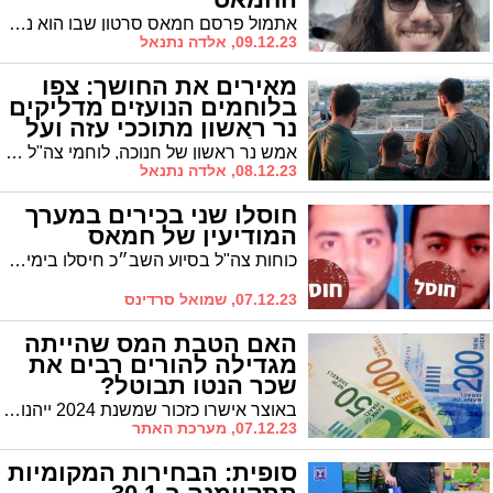
אתמול פרסם חמאס סרטון שבו הוא נראה מדבר ומספר על עצמו שנמצא בשבי 40 יום, ולאחר מכן נראית גופתו מגואלת בדם - וטען, במסגרת הטרור הפסיכולוגי שהוא נוהג להפעיל, כי הוא "נהרג" במהלך מבצע של צה"ל לשחרור חטופים.
09.12.23, אלדה נתנאל
מאירים את החושך: צפו
בלוחמים הנועזים מדליקים
נר ראשון מתוככי עזה ועל
גבול הצפון (וידאו)
אמש נר ראשון של חנוכה, לוחמי צה"ל אשר נמצאים בדרום ובצפון רצועת עזה הדליקו נרות בשדה הקרב. צפו
08.12.23, אלדה נתנאל
חוסלו שני בכירים במערך
המודיעין של חמאס
כוחות צה"ל בסיוע השב״כ חיסלו בימים האחרונים שני בכירים במערך המודיעין של ארגון הטרור חמאס ברצועת עזה - את עבד אלעזיז רנתיס שהיה אחראי על כלל התצפיות של החמאס ולקח חלק בתכנון הטבח האכזרי שלבוקר שמחת תורה ואת אחמד עיוש, פעיל במערך התצפיות בגדוד ‘קרארה׳
07.12.23, שמואל סרדינס
האם הטבת המס שהייתה
מגדילה להורים רבים את
שכר הנטו תבוטל?
באוצר אישרו כזכור שמשנת 2024 ייהנו הורים לילדים בגילאי 13-18 מהטבת מס שתעניק להם נקודות זיכוי ובשורה התחתונה תגדיל להם את שכר הנטו, אולם לאור הגירעון הצפוי, במשרד מציעים לדחות את החלת ההטבה לפחות בשנה
07.12.23, מערכת האתר
סופית: הבחירות המקומיות