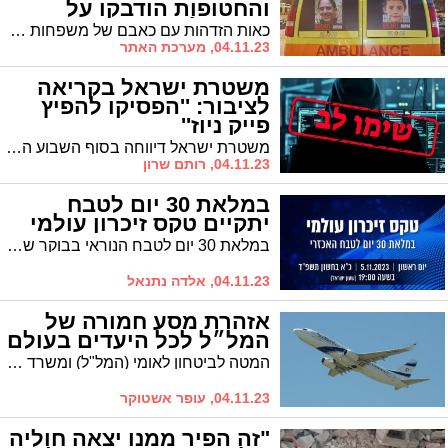
והחטופות הודבקו על
האמבולנסים
כאות הזדהות עם כאבם של משפחות החטופים החליטה בהנהלת מגן דוד אדום כי על שמשות החלונות האחוריים של כל האמבולנסים והניידות לטיפול נמרץ ברחבי הארץ יודבקו תמונות עם פני ושמות החטופים המוחזקים בעזה
04.11.23, מערכת האתר
משטרת ישראל בקריאה
לציבור: ''הפסיקו להפיץ
פייק ניוז''
משטרת ישראל דיווחה בסוף השבוע האחרון כי היא ממשיכה להילחם בהודעות ובפרסומים כוזבים הזורעים בקרב הציבור תבהלה מיותרת בזמן מלחמה
04.11.23, רותם שרון
במלאת 30 יום לטבח
יתקיים טקס זיכרון עולמי
במלאת 30 יום לטבח הנוראי בבוקר שמחת תורה יתקיים טקס זיכרון עולמי מקוון. בטקס ישתתפו קהילות יהודיות מכל רחבי העולם שיצטרפו לשידור החי בעמוד הפייסבוק של ההסתדרות הציונית העולמית
04.11.23, אלדה נתנאל
אזהרת מסע חמורה של
המל״ל לכל היעדים בעולם
המטה לביטחון לאומי (המל"ל) ומשרד החוץ יצא בערב שבת בהודעה לציבור לנקוט אמצעי זהירות מוגברים בעת נסיעה לחו"ל לאור ריבוי גילויי אנטישמיות ואירועי אלימות למול ישראלים ויהודים בעולם
04.11.23, עופר אשטוקר
"זה הפיר ממנו יצאה חוליה