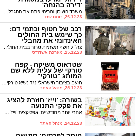
'דירה בהנחה'
משרד השיכון והבינוי פתח את ההגרלה האחרונה לשנה האזרחית במסגרת ''דירה בהנחה''. איך זה עובד ואיפה נרשמים? כנסו
26.12.23, רותם שרון
רכב של חטוף וכתמי דם:
כך שימש בית החולים
האינדונזי את מחבלי
הנוחב'ה בעזה (וידאו)
צה״ל חשף תשתיות טרור בבית החולים האינדונזי בצפון הרצועה ששימשו גם את מחבלי החמאס בבוקר שמחת תורה. במכונית שאותרה במקום נמצאו שרידי RPG וכתמי דם שנמצאו כשייכים לחטוף נוסף. הימצאותו של הרכב מקשר את בית החולים באופן ישיר לאירועי הטבח הזוועתי
25.12.23, מערכת אשדודס
שטראוס משיקה - קפה
טורקי של עלית ללא שם
המותג "טורקי"
הזעם בציבור הישראלי נגד נשיא טורקיה עשה את שלו - במקום המותג קפה טורקי, יתנוססו על חזית האריזה משפטים כמו "דור הניצחון", "עם ישראל חי", "אין לי ארץ אחרת".
25.12.23, מנהל האתר
בשורה: 'וייז' חוזרת להציג
את פקקי התנועה
אחרי יותר מחודשיים: אפליקצית 'וייז' שבימי הלחימה לא הציגה את הפקקים, חוזרת להציג את מפות הפקקים המפורטות
24.12.23, מנהל האתר
הותר לפרסום: חמישה