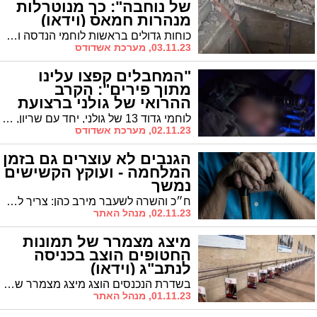
של נוחבה": כך מנוטרלות
מנהרות חמאס (וידאו)
כוחות גדולים בראשות לוחמי הנדסה ושיריון חשפו פירים, הטמינו חומרי נפץ, מילכדו ונטרלו מנהרות בשטח רצועת עזה
03.11.23, מערכת אשדודס
"המחבלים קפצו עלינו
מתוך פירים": הקרב
ההרואי של גולני ברצועת
עזה (וידאו)
לוחמי גדוד 13 של גולני, יחד עם שריון, ניהלו קרב עיקש בלילה שבין רביעי לחמישי מול מחבלי חמאס שביצעו לעברם ירי נ"ט וניסו לטפס על הכלים של הלוחמים. לאחר קרב ממושך הם חוסלו
02.11.23, מערכת אשדודס
הגנבים לא עוצרים גם בזמן
המלחמה - ועוקץ הקשישים
נמשך
ח״כ והשרה לשעבר מירב כהן: צריך להיזהר ולהזהיר מפני מקרים של עוקץ קשישים
02.11.23, מנהל האתר
מיצג מצמרר של תמונות
החטופים הוצב בכניסה
לנתב"ג (וידאו)
בשדרת הנכנסים הוצג מיצג מצמרר שכולל את תמונות החטופים הנמצאים בשבי החמאס בעזה. צפו
01.11.23, מנהל האתר