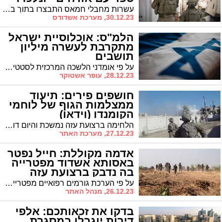
(וידאו)
עשרות מחבלי חמאס התבצרו בתוך בית ספר יחד עם אוכלוסייה אזרחית כשהם מנצלים את נוכחות האזרחים על מנת לבצע ירי של RPG ונשק קל לעבר הכוחות. המחבלים נעצרו ונלקחו להמשך חקירות כוחות הביטחון
30.12.23, מערכת אשדודס
הלמ"ס: אוכלוסיית ישראל
מתקרבת לעשרה מיליון
תושבים
על פי אומדני הלשכה המרכזית לסטטיסטיקה אוכלוסיית ישראל נאמדת בכ -9.842 מיליון תושבים - מעט יותר משבעים אחוזים יהודים
28.12.23, עופר אשטוקר
חושפים פירים: תיעוד
ממצלמות הגוף של לוחמי
הקומנדו (וידאו)
הלחימה ברצועת עזה נמשכת והיום דובר צה"ל מפרסם תיעוד ממצלמות הגוף של לוחמי הקומנדו שפעלו להשמדת עשרות פירי מנהרות ותשתיות טרור לצד חיסול מחבלים. צפו
27.12.23, מערכת האתר
אדמה מקוללת: חייל נפטר
באסותא אשדוד מפטרייה
בה נדבק ברצועת עזה
על פי הערכת גורמים רפואיים מפטרייה זו נדבקו בסביבות עשרה לוחמים נוספים וכי המקור לפטריות הנגועות עלול להגיע מזיהום האדמה במי ביוב. נבדק אם קיים קשר בין הפטרייה למנהרות החמאס
26.12.23, מנהל האתר
בדקו את זכאותכם: אלפי
דירות יוגרלו במסגרת