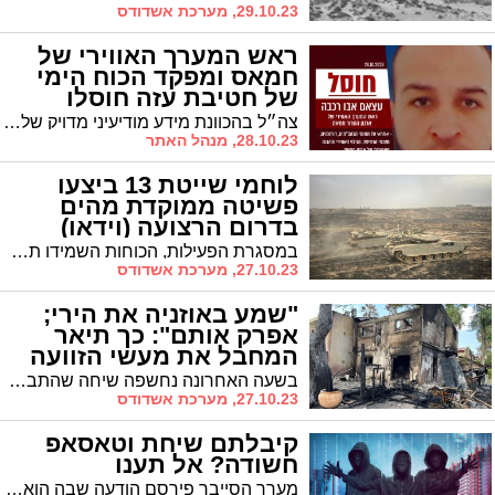
29.10.23, מערכת אשדודס
ראש המערך האווירי של
חמאס ומפקד הכוח הימי
של חטיבת עזה חוסלו
(וידאו)
צה״ל בהכוונת מידע מודיעיני מדויק של חיל האוויר, אמ"ן ושב"כ, חיסלו את ראש המערך האווירי של ארגון הטרור חמאס ואת מפקד הכוח הימי של חטיבת עזה באמצעות מטוסי קרב
28.10.23, מנהל האתר
לוחמי שייטת 13 ביצעו
פשיטה ממוקדת מהים
בדרום הרצועה (וידאו)
במסגרת הפעילות, הכוחות השמידו תשתיות טרור של חמאס ופעלו במתחם המשמש את כוחות הקומנדו הימי של הארגון.
27.10.23, מערכת אשדודס
"שמע באוזניה את הירי;
אפרק אותם": כך תיאר
המחבל את מעשי הזוועה
שביצע (וידאו)
בשעה האחרונה נחשפה שיחה שהתבצעה במהלך הטבח בין מחבל מיחידת נוחבה, הכוח המיוחד של החמאס, לבין מפקדו ברצועת עזה, בה הוא מתאר את מעשי הזוועה שביצע בעוטף עזה.
27.10.23, מערכת אשדודס
קיבלתם שיחת וטאסאפ
חשודה? אל תענו
מערך הסייבר פירסם הודעה שבה הוא מזהיר מפני שיחות חשודות וקורא לא להשיב להן