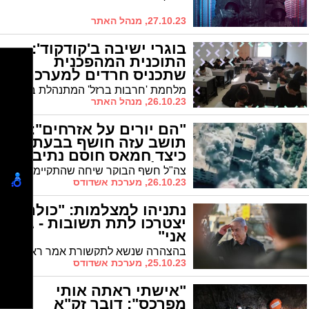
27.10.23, מנהל האתר
בוגרי ישיבה ב'קודקוד':
התוכנית המהפכנית
שתכניס חרדים למערכה
מלחמת 'חרבות ברזל' המתנהלת בימים אלו, מהווה קריאה היסטורית לצעירים חרדים מוכשרים לקחת חלק בהגנת ישראל ולהשתלב במערכות המתנהלות באגפים הטכנולוגיים • אם הנכם בוגרי ישיבה בין גילאי 21-27 ורוצים לקחת חלק במאבק המתוחכם באיסוף מודיעין סיגנטי או מול איומי הסייבר, זאת ההזדמנות שלכם!
26.10.23, מנהל האתר
"הם יורים על אזרחים":
תושב עזה חושף בבעתה
כיצד חמאס חוסם נתיבי
הימלטות
צה"ל חשף הבוקר שיחה שהתקיימה בין קצין ביחידה 504 לתושב עזה שתיאר בצורה מבעיתה כיצד חמאס מונע באלימות מאזרחים להימלט ומשתמש בהם כמגן אנושי
26.10.23, מערכת אשדודס
נתניהו למצלמות: "כולם
יצטרכו לתת תשובות - גם
אני"
בהצהרה שנשא לתקשורת אמר ראש הממשלה: "חיסלנו אלפי מחבלים וזו רק ההתחלה. אנחנו נערכים לכניסה קרקעית. לא אפרט את מכלול השיקולים שרובם לא ידוע לציבור כלל"
25.10.23, מערכת אשדודס
"אישתי ראתה אותי
מפרכס": דובר זק"א