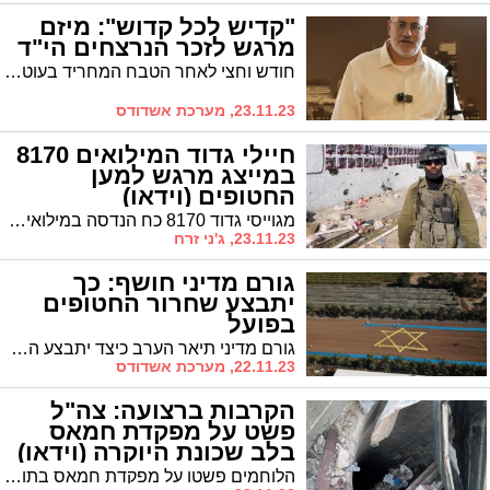
"קדיש לכל קדוש": מיזם
מרגש לזכר הנרצחים הי"ד
חודש וחצי לאחר הטבח המחריד בעוטף, מתנדבים מתגייסים לומר קדיש במשך שנה על כל אחד ואחת מהנרצחים: אזרחים, חיילי צה"ל וכוחות הביטחון
23.11.23, מערכת אשדודס
חיילי גדוד המילואים 8170
במייצג מרגש למען
החטופים (וידאו)
מגוייסי גדוד 8170 כח הנדסה במילואים, ביניהם אורן אדשה, עורך גדרה נט, משרתים במילואים, כבר חודש ימים, בתוך עזה. הלב של כל חייל וחייל נמצא עם החטופים, וחיילי המילואים הכינו מייצג מרגש למענם. הם לא שכחו גם למסור מסר מיוחד לסינואר
23.11.23, ג'ני זרח
גורם מדיני חושף: כך
יתבצע שחרור החטופים
בפועל
גורם מדיני תיאר הערב כיצד יתבצע הליך השחרור של החטופים וחידד מדוע משפחותיהם לא יקבלו הודעה מראש. "אנחנו לא רוצים להודיע למשפחות לפני כי אנחנו לא סומכים על חמאס. לייצר מפח נפש למשפחה זה הדבר הכי גרוע"
22.11.23, מערכת אשדודס
הקרבות ברצועה: צה"ל
פשט על מפקדת חמאס
בלב שכונת היוקרה (וידאו)
הלוחמים פשטו על מפקדת חמאס בתוך שכונת יוקרה בצפון רצועת עזה בה מתגוררים בכירי הארגון. הכוחות ביצעו פשיטה משוריינת על המוצב ואיתרו בו מספר פירים, בניהם פיר אסטרטגי רחב בעומק 50 מטרים ורוחב של 7 מטרים