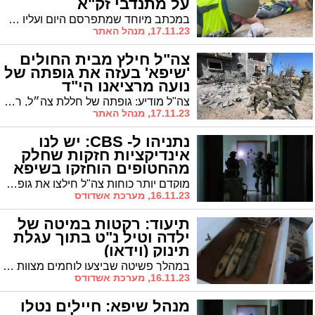
על מתנדבי זק"א
במכתב מיוחד שמתפרסם היום ועליו חתומים מרנן ורבנן גדולי ישראל שליט"א הם מביעים את הערכתם למנדבי זק"א ש"עושין חסד עם החיים ועם המתים"
17.11.23, מנהל האתר
צה"ל חילץ מבית החולים
'שיפא' בעזה את גופתה של
נועה מרציאנו הי"ד
צה"ל מודיע: גופתה של חללת צה״ל, רב״ט נועה מרציאנו ז״ל, חולצה על ידי כוח צה״ל מגדוד 603 ממבנה בסמוך לבית החולים שיפאא׳. בצה"ל מעריכים כי החיילת נרצחה בשבי בידי מחבלי החמאס ימ"ש
17.11.23, מנהל האתר
נתניהו ל- CBS: יש לנו
אינדיקציות חזקות שחלק
מהחטופים הוחזקו בשיפא
מוקדם יותר כוחות צה"ל חילצו את גופתה של וייס ז"ל, תושבת בארי, במבנה סמוך לבית החולים. בעלה נרצח בטבח שביצעו מחבלי חמאס
16.11.23, מערכת אשדודס
תיעוד: רקטות במיטה של
ילדה וטיל נ"ט בתוך עגלת
תינוק (וידאו)
במהלך פשיטה שביצעו לוחמים מצוות הקרב של חטיבת המילואים 551, בעקבות מידע מודיעיני, בביתו של מחבל חמאס שהיה חלק מחולייה של ארגון הטרור במרחב בית חאנון, אותרו מספר רקטות בתוך מיטה בחדר ילדים
16.11.23, מערכת אשדודס
מנהל שיפא: חיילים נטלו