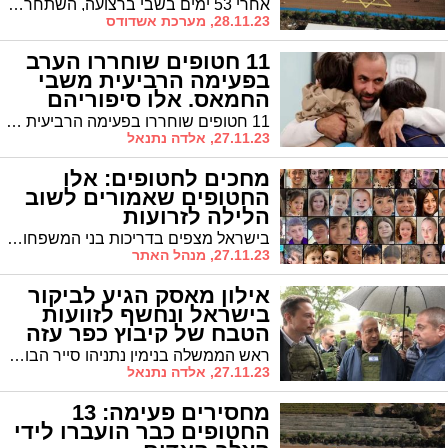
וסיפוריהם
אחרי 53 ימים בשבי ברצועה, השתחררו הערב מהשבי 10 חטופות בפעימה החמישית של העסקה. מלבדן השתחררו מהשבי שני חטופים בעלי אזרחות זרה.
28.11.23, מערכת אשדודס
11 חטופים שוחררו הערב
בפעימה הרביעית משבי
החמאס. אלו סיפוריהם
11 חטופים שוחררו בפעימה הרביעית היום בשעה 19:00 לאחר שנחטפו מבתיהם בבוקר שמחת תורה והיו בשבי החמאס במשך 52 יום. אלו סיפוריהם
27.11.23, אלדה נתנאל
מחכים לחטופים: אלו
החטופים שאמורים לשוב
הלילה לזרועות
משפחותיהם
בישראל מצפים בדריכות בני המשפחות לשובם של החטופים שצפויים לשוב היום בחסדי שמים
27.11.23, מנהל האתר
אילון מאסק הגיע לביקור
בישראל ונחשף לזוועות
הטבח של קיבוץ כפר עזה
ראש הממשלה בנימין נתניהו סייר הבוקר (ב'), עם אילון מאסק בקיבוץ כפר עזה. ראש הממשלה נתניהו הראה למאסק את זוועות הטבח בקיבוץ מאירועי השבת של ה-7 באוקטובר. במהלך הביקור סיירו השניים בבית משפחתו של ראש המועצה האזורית שער הנגב אופיר ליבשטיין ז"ל ובבית משפחת עידן שם האזינו לסיפורה של הילדה אביגיל ששוחררה אמש משבי החמאס לאחר 51 יום
27.11.23, אלדה נתנאל
מחסירים פעימה: 13
החטופים כבר הועברו לידי