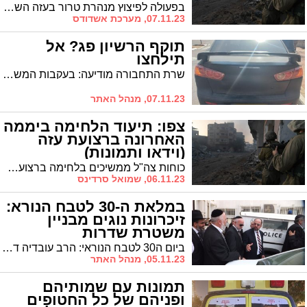
בפעולה לפיצוץ מנהרת טרור בעזה השתתף סרן ר', אחיינו של אופיר ליבשטיין ז"ל שהקדיש עבורו את הפיצוץ. "נחזיר את עוטף עזה ל-100% גן עדן"
07.11.23, מערכת אשדודס
תוקף הרשיון פג? אל
תילחצו
שרת התחבורה מודיעה: בעקבות המשך הלחימה, תוקפם של רישיונות הנהיגה והרכב יוארך
07.11.23, מנהל האתר
צפו: תיעוד הלחימה ביממה
האחרונה ברצועת עזה
(וידאו ותמונות)
כוחות צה"ל ממשיכים בלחימה ברצועה כאשר על פי דובר צה"ל, הכוחות כיתרו ביממה החולפת את העיר עזה וביתרו את הרצועה לשני חלקים - צפון ודרום. ב-24 השעות האחרונות, כוחות צה"ל השתלטו על מוצב חמאס, תקפו 450 מטרות אוויריות, וחיסלו בשיתוף שב"כ מפקדים בארגון הטרור. צפו בתיעוד הפעילות מתוך הרצועה
06.11.23, שמואל סרדינס
במלאת ה-30 לטבח הנורא:
זיכרונות נוגים מבניין
משטרת שדרות
ביום ה30 לטבח הנוראי: הרב עובדיה דהן יו"ר המועצה הדתית מעלה זכרונות מתחנת המשטרה בשדרות שנהרסה בעקבות השתלטות המחבלים עליה
05.11.23, מנהל האתר
תמונות עם שמותיהם
ופניהם של כל החטופים