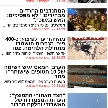
22.11.23, מערכת אשדודס
המתנדבים החרדים
מבהירים: "לא מפסיקים;
האש נמשכת"
ממשיכים עם כל הכח: המתנדבים החרדים, שיוצאים מידי ערב לפנק את החיילים, מבהירים כי הפסקת האש לא צפויה להשפיע על הפעילות. "כל עוד החיילים זקוקים לנו, אנו פה"
22.11.23, מנהל האתר
מהזיהוי עד לפיצוץ: כ-400
פירי מנהרות הושמדו
מתחילת הלחימה. צפו
(וידאו)
עד כה חשפו והשמידו כוחות צה"ל הפועלים ברצועת עזה כ-400 פירי מנהרות * בצה"ל מדגישים כי לוחמי יחידת יהל"ם לוקחים חלק משמעותי בחשיפת הפירים והשמדתם באמצעים מגוונים
22.11.23, מערכת אשדודס
הערב: חמאס יגיש רשימה
של 10 חטופים שישוחררו
מחר
בשעות הערב צפוי חמאס להעביר רשימה של עשרה חטופים שיהיו הראשונים להשתחרר מהשבי במסגרת הסכם שחרור החטופים שאושר על ידי הממשלה
22.11.23, מערכת אשדודס
"הצד האחורי התפוצץ":
העדות המצמררת של
האשדודי והלקח הברור