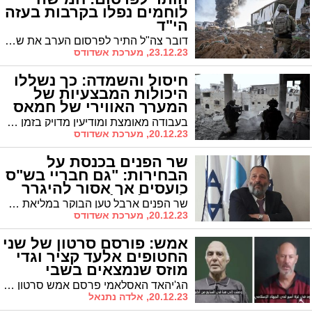
לוחמים נפלו בקרבות בעזה
הי"ד
דובר צה"ל התיר לפרסום הערב את שמותיהם של חמישה חללי צה"ל אשר הודעה נמסרה למשפחותיהם. בנוסף, בקרב בו נפלו סמ"ר ניר רפאל קנניאן וסמ"ר בירהנו קאסיה הי"ד, נפצעו חמישה לוחמים בסיירת גבעתי באורח קשה. הלוחמים פונו לקבלת טיפול רפואי בבית החולים ומשפחותיהם עודכנו
23.12.23, מערכת אשדודס
חיסול והשמדה: כך נשללו
היכולות המבצעיות של
המערך האווירי של חמאס
(וידאו)
בעבודה מאומצת ומודיעין מדויק בזמן אמת, כוחות חיל-האוויר סיכלו מתחילת הלחימה בכירים ופעילים רבים מהמערך האווירי של ארגון הטרור חמאס ופגעו משמעותית ביכולותיו
20.12.23, מערכת אשדודס
שר הפנים בכנסת על
הבחירות: "גם חבריי בש"ס
כועסים אך אסור להיגרר
לשיקול פוליטי"
שר הפנים ארבל טען הבוקר במליאת הכנסת כי לא נכון לאשר באמצעות רוב דחוק בוועדת הפנים את דחיית מועד הבחירות המקומיות. "חקיקה בנושא הבחירות לרשויות המקומיות צריכה להיות בקונצנזוס ולא ברוב דחוק בהיותה נוגעת לליבת הדמוקרטיה"
20.12.23, מערכת אשדודס
אמש: פורסם סרטון של שני
החטופים אלעד קציר וגדי
מוזס שנמצאים בשבי
הג'יהאד האסלאמי פרסם אמש סרטון של שני חטופים, גדי מוזס ואלעד קציר, תושבי ניר עוז שנמצראים 74 יום בשבי. בסרטון נראים השניים קוראים לנתניהו, גלנט וגנץ לפעול לשחרורם ומזהירים מפני הסכנות בשבי. מאחר ומדובר בלוחמה פסיכולוגית אכזרית של המחבלים כלפי המשפחות אתר 'אשדודס' לא מפרסם את הסרטון.
20.12.23, אלדה נתנאל