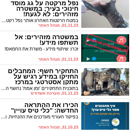
נפל מרקטה על גג מוסד
חינוכי בעיר; במשטרה
מזהירים: לא לגעת!
במטח הרקטות האחרון אותר נפל רקטה על גג מוסד חינוכי באחד הרבעים בעיר. במשטרה מזהירים מפני התעסקות עם נפלים: "לא לגעת"
01.11.23, מנהל האתר
במשטרה מזהירים: אל
תשתפו מידע!
זכרו: שיתוף מידע - משרת את החמאס!
01.11.23, מנהל האתר
התחקיר חשף: המחבלים
החזיקו במידע רגיש על
מתקן אסטרטגי במרכז
הארץ
בתוכנית התחקירים 'זמן אמת' נחשף הערב בין היתר כי על המחבלים נתפסו מפות של שני ישובים ובהן סימון מטרות מטריד מאוד, בעיקר בהיבט איסוף המודיעין שהושג
01.11.23, מערכת אשדודס
הכירו את ההתראה
החדשה: "כלי טיס עויין"
בפיקוד העורף מעדכנים את ההנחיות, ולאור הארועים האחרונים אנו נקראים להכיר את ההתראה החדשה שמזהירה מפני 'כלי טיס עויין'. מה ההנחיות במקרה זה?
31.10.23, מנהל האתר