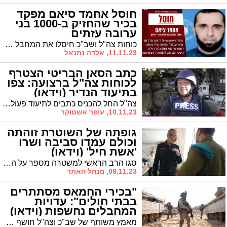
חוסל אחמד סיאם מפקד
בכיר שהחזיק ב-1000 בני
ערובה עזתים
כוחות צה"ל ושב"כ חיסלו את המחבל אחמד סיאם שהחזיק כאלף מתושבי רצועת עזה כבני ערובה בבית החולים רנתיסי בעזה במהלך הלחימה.
11.11.23, אלדה נתנאל
כתב הסאן הבריטי הצטרף
לכוחות צה"ל ברצועה: צפו
בתיעוד הנדיר (וידאו)
צה"ל החל להכניס כתבים לתיעוד פעולות צה"ל באזורים ברצועת עזה שכבר נוקו ממחבלים. כתב הסאן הבריטי הצטרף לכוח צה"ל, שחשף משגר רקטות בחוף הים של עזה ואמצעי לחימה ומעבדה להכנת מטענים בדירה בבניין מגורים. צפו בתיעוד שמופץ כבר בכל העולם
10.11.23, עופר אשטוקר
גופתה של השוטרת זוהתה
וכולם עמדו סביבה ושרו
'אשת חיל' (וידאו)
סגן הרב הראשי למשטרה מספר על ההתרחשויות במחנה שורה מאז נודע על הטבח. "רואה את הגופות ומכיר אותן באופן אישי"
09.11.23, מנהל האתר
"בכירי החמאס מסתתרים
בבתי חולים": עדויות
המחבלים נחשפות (וידאו)
מאמץ משותף של שב"כ וצה"ל חושף הערב כיצד חמאס מנצל בתי חולים, אמבולנסים, מרפאות, מסגדים ובתי ספר למטרות טרור. מחבל: "מקומות רבים ברצועת עזה מולכדו, כאשר הכבלים שמובילים למערכת ההפעלה נמצאים במסגדים ומרפאות של אזרחים"