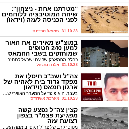
"מטרתנו אחת - ניצחון":
שיחת המוטיבציה ללוחמים
לפני הכניסה לעזה (וידאו)
31.10.23, שמואל סרדינס
במוצ"ש מאירים את האור
למען 240 חטופים
שמוחזקים בשבי החמאס
כחלק מהמאבק של עם ישראל להחזרת החטופות והחטופים הביתה לקהילה שלהם ולאחר חודש שלם בשבי, במוצ"ש הקרוב בשעה 19:00 בערב עם ישראל יתלכד במרפסות
31.10.23, אלדה נתנאל
צה"ל ושב"כ חיסלו את
מפקד גדוד בית לאהיה של
ארגון חמאס (וידאו)
בעבר, הוא פיקד על המערך האווירי של חמאס, ולקח חלק בפיתוח יכולות הכטב״מים ומצנחי הרחיפה של ארגון הטרור. לאורך ליל אמש בפעילות הקרקעית ברצועת עזה חוסלו מחבלים רבים של ארגון הטרור חמאס והושמדו מאות מטרות צבאיות נוספות
31.10.23, מערכת אשדודס
קצין צה"ל נפצע קשה
מפגיעת פצמ"ר בצפון
רצועת עזה
מטוסי קרב של צה"ל תקפו ביממה האחרונה מעל ל-450 מטרות צבאיות של חמאס. קצין צה"ל נפצע באורח קשה כתוצאה מפגיעת פצמ"ר בצפון רצועת עזה.