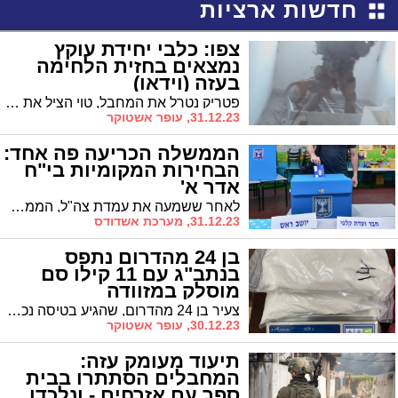
חדשות ארציות
צפו: כלבי יחידת עוקץ
נמצאים בחזית הלחימה
בעזה (וידאו)
פטריק נטרל את המחבל, טוי הציל את הכוח מלפעול בבית עם מחבלים: תיעוד מפעילות יחידת עוקץ ברצועת עזה
31.12.23, עופר אשטוקר
הממשלה הכריעה פה אחד:
הבחירות המקומיות בי"ח
אדר א'
לאחר ששמעה את עמדת צה"ל, הממשלה הכריעה על דחיית הבחירות לרשויות המקומיות ל-27 לפברואר, י"ח אדר א'. ההחלטה כפופה לאישור ועדת הפנים של הכנסת ולאחר מכן הצבעה במליאת הכנסת
31.12.23, מערכת אשדודס
בן 24 מהדרום נתפס
בנתב"ג עם 11 קילו סם
מוסלק במזוודה
צעיר בן 24 מהדרום, שהגיע בטיסה נכנסת לנתב"ג וכמעט ויצא עם המזוודה מחוץ לשדה, עורר את חשדם של בודקי המכס במסלול הירוק, נלקח לבדיקה ובמזוודה שלו אותרו מעל ל-11 קילוגרם של סמים מסוג קאטמין
30.12.23, עופר אשטוקר
תיעוד מעומק עזה:
המחבלים הסתתרו בבית
ספר עם אזרחים - ונלכדו