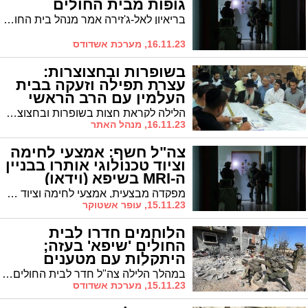
גופות מבית החולים
בריאיון לאל-ג'זירה אמר מנהל בית החולים שיפא כי חיילים ישראלים עדיין מסתובבים במחלקות השונות ולקחו גם גופות מבית החולים
16.11.23, מערכת אשדודס
בשופרות ובחצוצרות:
עצרת תפילה וזעקה בבית
העלמין עם הרב הראשי
הלילה לקראת חצות בשופרות ובחצוצרות: ערב זעקה ותפילה מיוחדת באוהל "אבות הקבלה הקדושים" בקרית מלאכי במעמד הרב הראשי הגה"צ רבי חיים שמעון פינטו שליט"א
16.11.23, מנהל האתר
צה"ל חשף: אמצעי לחימה
וציוד טכנולוגי אותרו בבניין
ה-MRI בשיפא (וידאו)
מפקדה מבצעית, אמצעי לחימה וציוד טכנולוגי אותרו בבניין ה-MRI בבית החולים שיפאא׳. כוחות צה"ל בפיקוד אוגדה 36 ממשיכים בפעילות ממוקדת בבית החולים
15.11.23, עופר אשטוקר
הלוחמים חדרו לבית
החולים 'שיפא' בעזה;
היתקלות עם מטענים
ומחבלים
במהלך הלילה צה"ל חדר לבית החולים שיפא לפעילות ממוקדת. במקביל ללחימה כוחות צה"ל מסרו ציוד רפואי, אינקובטורים ומזון תינוקות
15.11.23, מערכת אשדודס