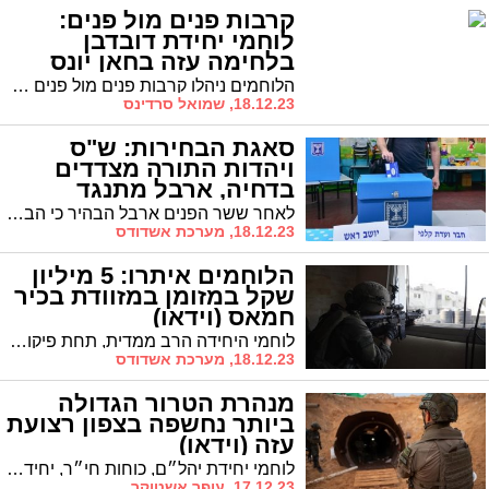
קרבות פנים מול פנים:
לוחמי יחידת דובדבן
בלחימה עזה בחאן יונס
(וידאו)
הלוחמים ניהלו קרבות פנים מול פנים עם מחבלים וחיסלו חוליות טרור רבות. במקביל, הם תקפו מטרות באמצעות טילים מדויקים, ובהכוונת סיוע אווירי, תשתיות טרור וחוליות מחבלים. צפו בתיעוד
18.12.23, שמואל סרדינס
סאגת הבחירות: ש"ס
ויהדות התורה מצדדים
בדחיה, ארבל מתנגד
לאחר ששר הפנים ארבל הבהיר כי הבחירות תתקיימנה בכ' שבט, ה-30.1.2024, ראשי הסיעות החרדיות הבהירו כי הם יעדיפו דחיה לי"ח אדר א', ה-27 לפברואר
18.12.23, מערכת אשדודס
הלוחמים איתרו: 5 מיליון
שקל במזומן במזוודת בכיר
חמאס (וידאו)
לוחמי היחידה הרב ממדית, תחת פיקוד צוות הקרב החטיבתי 551, איתרו בביתו של בכיר בארגון הטרור בג'באליה, מזוודות של כספי טרור בשווי של כ-5 מיליון שקל במזומן ואמצעי לחימה רבים.
18.12.23, מערכת אשדודס
מנהרת הטרור הגדולה
ביותר נחשפה בצפון רצועת
עזה (וידאו)
לוחמי יחידת יהל״ם, כוחות חי״ר, יחידות מיוחדות וכוחות ההנדסה של אוגדת עזה, פעלו בשבועות האחרונים לחשיפתו של תוואי מנהור אסטרטגי של ארגון הטרור חמאס אשר לא חצה לשטח ישראל. צה״ל ביצע פעולות חקר במנהרה וחשף עד כה מעל 4 ק״מ של תוואי המנהרה, המגיע לעומק מירבי של כ-50 מטרים
17.12.23, עופר אשטוקר