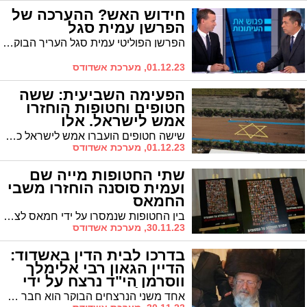
חידוש האש? ההערכה של
הפרשן עמית סגל
הפרשן הפוליטי עמית סגל העריך הבוקר (שישי) כי גם אם יהיו עוד הפוגות המלחמה תימשך.
01.12.23, מערכת אשדודס
הפעימה השביעית: ששה
חטופים וחטופות הוחזרו
אמש לישראל. אלו
שמותיהם וסיפוריהם
שישה חטופים הועברו אמש לישראל כחלק מהפעימה השביעית של עסקת השבויים. אלו שמותיהם: עאישה אל-זיאדנה ואחיה בלאל, נילי מרגלית, שני גורן, אילנה גריצ'בסקי, וספיר כהן. מוקדם יותר שבו לישראל מייה שם ועמית סוסנה.
01.12.23, מערכת אשדודס
שתי החטופות מייה שם
ועמית סוסנה הוחזרו משבי
החמאס
בין החטופות שנמסרו על ידי חמאס לצלב האדום - מייה שם (21) שנחטפה מהמסיבה ברעים. מייה הופיעה בסרטון שפרסם חמאס.
30.11.23, מערכת אשדודס
בדרכו לבית הדין באשדוד:
הדיין הגאון רבי אלימלך
ווסרמן הי"ד נרצח על ידי
המחבלים
אחד משני הנרצחים הבוקר הוא חבר בית הדין הרבני באשדוד הדיין הגאון רבי אלימלך ווסרמן הי"ד, מחשובי הרבנים בחסידות בעלזא, שהיה בדרכו לבית הדין בעיר ונרצח על ידי המחבלים