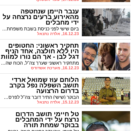
ענבר היימן שנחטפה
מהאירוע ברעים נרצחה על
ידי מחבלים
ביום שישי לפני כניסת בשבת משפחתה של ענבר היימן התבשרה בבשורה הקשה כי ענבר היימן שהייתה חטופה בעזה מבוקר שמחת תורה נרצחה בשבי החמאס על ידי מחבלים. המשפחה כן יושבת שבעה ברחוב חדרה בעיר. יהי זכרה ברוך
16.12.23, אלדה נתנאל
תחקיר ראשוני: החטופים
היו ללא חולצה, אחד הניף
דגל לבן - אך הם נורו למוות
מתחקיר ראשוני שערך צה"ל, הכוח שהרג את שלושת החטופים הישראלים בשג'אעיה, יותם חיים, אלון שמריז וסאמר טלאלקה, פעל בניגוד להוראות הפתיחה באש
16.12.23, מערכת אשדודס
הלוחם עוז שמואל ארדי
תושב השפלה נפל בקרב
בדרום הרצועה
הבוקר (שישי) התיר דובר צה"ל לפרסם כי סמל עוז שמואל ארדי, בן 19, מקיבוץ חצור, בוגר בית ספר צפית לוחם בגדוד ההנדסה 603, "עוצבת סער מגולן" (7), נפל בקרב בדרום רצועת עזה.
15.12.23, אלדה נתנאל
טל חיימי תושב הדרום
נרצח על ידי המחבלים
בבוקר שמחת תורה