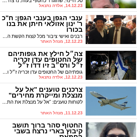
טל חיימי, שהוגדר כחטוף בעזה, נרצח בטבח בבוקר שמחת תורה, כך הודיעו אמש משפחתו והקיבוץ ניר יצחק בו התגורר. טל בן 41,תושב קיבוץ ניר יצחק נלחם כחלק מכיתת הכוננות ביום המתקפה של חמאס.
14.12.23, אלדה נתנאל
ענבי הגפן בענבי הגפן: ח"כ
ר' ינון אזולאי חיתן את בנו
בכורו
רבנים ואישי ציבור מכל קצות הקשת הפוליטית משתתפים בחתונת בנו של ח"כ אזולאי. גלריה ראשונה
12.12.23, מנהל האתר
צה״ל חילץ את גופותיהם
של החטופים עדן זכריה
ז״ל ורס״ב זיו דדו ז״ל
גופתיהם של החטופים עדן זכריה ז״ל ורס״ב זיו דדו ז״ל חולצו על ידי כוח צה״ל בפעילות של לוחמים מיחידה 504 באגף המודיעין וחטיבה 551 משטח רצועת עזה לשטח מדינת ישראל.
12.12.23, אלדה נתנאל
צרכנים טוענים "אל על
מנצלת ומייקרת מחירים"
לקוחות טוענים: "אל על מנצלת את התקופה ומייקרת מחירים". בחברה מבהירים: "להד"ם. המחירים יקרים בלאו הכי בתקופה זו, גם בשנים כתיקונן"
11.12.23, מנהל האתר
החטוף סהר ברוך תושב
קיבוץ בארי נרצח בשבי
החמאס