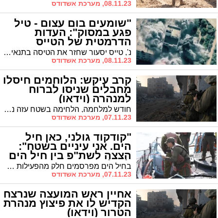
08.11.23, מערכת אשדודס
"שומעים בום עצום - טיל
פגע במסוק": העדות
הדרמטית של הטייס
מהקרבות ביום הטבח
נ', טייס יסעור שחזר את הטיסה בתנאים הקשים ביום מתקפת הפתע: "הטייס משנה נורה והייתה תקלה במסוק – אמרתי 'הכול טוב ממריאים'"
08.11.23, מערכת אשדודס
קרב עיקש: הלוחמים חיסלו
מחבלים שניסו לברוח
למנהרה (וידאו)
חודש למלחמה, הלחימה בשטח עזה נמשכת. הערב מפרסם דובר צה"ל כי בתמיכה אווירית לוחמי צה״ל חיסלו מחבלים שניסו לברוח למנהרה
07.11.23, מערכת אשדודס
"קודקוד גולני, כאן חיל
הים. אני עיניים בשטח":
הצצה לשת"פ בין חיל הים
לחיל היבשה (וידאו)
בחיל הים מפרסמים חלק מהפעילות של החיל במלחמה דרך הים, דרך מבצעים מיוחדים ופשיטות של השייטת
07.11.23, מערכת אשדודס
אחיין ראש המועצה שנרצח
הקדיש לו את פיצוץ מנהרת
הטרור (וידאו)