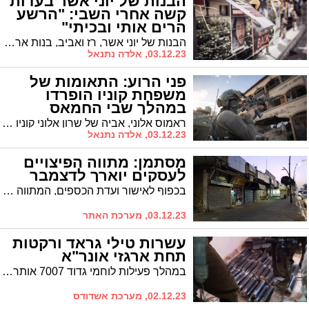
הבנות של יוני אשר בעדות
קשה אחרי השבי: "הרשע
הרים אותי ובכיתי"
הבנות של יוני אשר, רז ואביב, בנות ארבע ושנתיים וחצי, שחזרו משבי החמאס שיתפו את אביהן בעדות הקשה מהשהייה הארוכה בשבי ברצועת עזה וגם שואלות שאלות: "הרשע הרים אותי ובכיתי, הם בכלא?" אבא למה לא היית בטרקטור?
03.12.23, אלדה נתנאל
פני הרוע: התאומות של
משפחת קוניו הופרדו
במהלך שבי החמאס
ראמוס אלוני, אביה של שרון אלוני קוניו שחזרה מהשבי עם יולי ואמה בנות ה-3, סיפר כי במשך כל 10 הימים הראשונים בשבי בעזה בנותיה הופרדו, ואחת מהן שהתה לבדה אצל משפחה עזתית.
03.12.23, אלדה נתנאל
מסתמן: מתווה הפיצויים
לעסקים יוארך לדצמבר
בכפוף לאישור ועדת הכספים, המתווה ככל הנראה יוארך גם לדצמבר, אולם לפי שעה לא ברור אם היישובים במרחק של עד 40 ק"מ מהרצועה יזכו שוב לפיצוי מוגדל
03.12.23, מערכת האתר
עשרות טילי גראד ורקטות
תחת ארגזי אונר"א
במהלך פעילות לוחמי גדוד 7007 אותרו עשרות רקטות שהוחבאו תחת ארגזי אונר"א בצפון הרצועה.
02.12.23, מערכת אשדודס