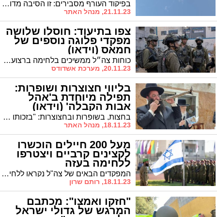
(וידאו)
בפיקוד העורף מסבירים: זו הסיבה מדוע חשוב להמתין עשר דקות עד לאחר הישמע האזעקה, ולא לצאת מיד עם הישמע היירוט
21.11.23, מנהל האתר
צפו בתיעוד: חוסלו שלושה
מפקדי פלוגה נוספים של
חמאס (וידאו)
כוחות צה״ל ממשיכים בלחימה ברצועת עזה; צה"ל ושב"כ חיסלו שלושה מפקדי פלוגה נוספים בארגון הטרור חמאס
20.11.23, מערכת אשדודס
בליווי חצוצרות ושופרות:
תפילה מיוחדת ב'אהל
אבות הקבלה' (וידאו)
בחצות, בשופרות ובחצוצרות: "בזכותו וענוותו אוייבנו תנצח" - תפילה מיוחדת באוהל "אבות הקבלה הקדושים" בקרית מלאכי במעמד הרב הראשי הגה"צ רבי חיים שמעון פינטו שליט"א
18.11.23, מנהל האתר
מעל 200 חיילים הוכשרו
לקצינים קרביים ויצטרפו
ללחימה בעזה
המפקדים הבאים של צה"ל נקראו ללחימה בחזית וכעת מסיימים את קורס הקצינים הקרביים
18.11.23, רותם שרון
"חזקו ואמצו": מכתבם
המרגש של גדולי ישראל