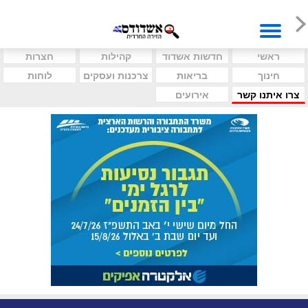
ראשי
חדשות אשדוד
קהילות
חצרות
חינוך
בריאות
צרכנות ועסקים
לוחות
צרו איתנו קשר
אירועים