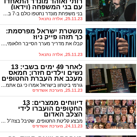
רותי ואוהד מונדר התאחדו
עם בני המשפחה (וידאו)
בני משפחת מונדר נחטפו כולם ב-7 באוקטובר מניר עוז: הסבא והסבתא אברהם ורותי מונדר, תושבי ניר עוז בני 78, והאם קרן מונדר (54) והנכד אוהד מונדר-זכרי (9) מכפר סבא, שהגיעו לבקר אותם באותו סוף שבוע ונשארו ללון. בנם הנוסף של אברהם ורותי, רועי מונדר ז"ל, נרצח. אמש הם שוחררו משבי החמאס והתאחדו עם בני המשפחה בבית החולים שניידר וסבא אברהם נותר עדין בשבי.
25.11.23, אלדה נתנאל
משטרת ישראל מפרסמת:
כך תזהו פייק ניוז
קבלו את מדריך מערך הסייבר הלאומי, משטרת ישראל ופיקוד העורף המציע דרכי התמודדות ועקרונות להבחנה בין "פייק" ל-"ניוז".
25.11.23, אלדה נתנאל
לאחר 49 ימים בשבי: 13
נשים וילדים חזרו; חמאס
מעכב את העברת החטופים
הנוספים
גורמי ביטחון בישראל אמרו כי גם אתמול "חמאס שיחק ברגעים האחרונים, ושינה את נתיב הנסיעה והעברת החטופים בניגוד לתכנון". עוד הבהירו: "חמאס יודע שאם החטופים לא ישוחררו עד חצות - צה"ל יחזור לתמרן במלחמה - ולכן הוא מנסה לשלוט בנרטיב"
25.11.23, מערכת אשדודס
דיווחים ממצרים: 13
החטופים הועברו לידי
הצלב האדום
מבצע קליטת החטופים, שקיבל בצה"ל את השם "דלתות שמיים", יצא לדרך (שישי) בשעה 16:00 כאשר 13 חטופים ראשונים משוחררים מהשבי. מדובר בחטופים שהוחזקו בדרום הרצועה.
24.11.23, מערכת אשדודס