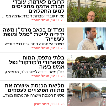
קרובים לאדמה: עובדי
חברת אדמה מתגייסים
למען החקלאים
מאות עובדי ועובדות חברת אדמה ממפעל אדמה-אגן באשדוד, נרתמים מדי יום לתמוך בחקלאים הסובלים ממחסור בידיים עובדות מאז פרוץ המלחמה
14.11.23, מנהל האתר
נפרדים בכאב מרס״ן משה
ידידיה לייטר: "סמל ומופת
לעשייה"
בשבת האחרונה התבשרנו בכאב ובצער על נפילתו של הקצין הנערץ משה ידידיה לייטר, במהלך קרב גבורה בעזה. במהלך חייו פעל רבות למען שילובם של חרדים בתפקידי מפתח במגזר הציבורי והפרטי והיווה סמל למנהיגות המושתתת על עשייה ברוכה • מכריו שפעלו עמו לאורך השנים, סופדים וכואבים את לכתו
12.11.23, מנהל האתר
בלתי נתפס: המוח
שמאחורי ה'קודקוד' נפל
אמש בעזה
רס"ן משה ידידיה לייטר הי"ד, מראשי קודקוד לשילוב חרדים בעבודה בצה"ל, נהרג בשבת לאחר שבדק פיר מנהרה שמולכד
12.11.23, מנהל האתר
מליאת הכנסת אישרה את
מתווה הפיצויים לעסקים
מליאת הכנסת אישרה את מתווה משרד האוצר למענה לעסקים בגין הנזק העקיף שנגרם להם בעקבות מלחמת חרבות ברזל. המתווה כולל מענק המשכיות עסקית לעסקים בכל רחבי הארץ (עסקים ביישובי הספר זכאים להחזר מלא על נזק זה כקבוע בחוק), וכן שורת הקלות במתווה החל"ת.
11.11.23, רותם שרון