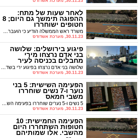
30.11.23, מערכת אשדודס
לאחר שעות של מתח:
ההפוגה תימשך גם היום; 8
חטופים ישוחררו
משרד ראש הממשלה הודיע כי הועברה לישראל רשימה מעודכנת של משוחררים העומדת בתנאי המתווה שיושם בששת הימים האחרונים. לפיכך תימשך ההפוגה הזמנית לפחות יום אחד נוסף
30.11.23, מערכת אשדודס
פיגוע בירושלים: שלושה
בני אדם נרצחו מירי
מחבלים בכניסה לעיר
שלושה בני אדם נרצחו בפיגוע ירי בשדרות ויצמן בכניסה לעיר ירושלים. חמישה נפצעו באורח קשה, אחד בינוני ושניים קל. שני מחבלים חוסלו בזירה
30.11.23, מערכת אשדודס
הפעימה השישית: 5 בני
נוער ו-7 נשים שוחררו
משבי חמאס
5 נשים ו-5 נערים שוחררו בפעימה השישית וחזרו לישראל, יחד עם 4 עובדים זרים - שעות אחרי שחמאס שחרר כ"מחווה לפוטין" שתי ישראליות עם אזרחות רוסית.
30.11.23, מערכת אשדודס
הפעימה החמישית: 10
חטופות השתחררו היום
מהשבי. אלו שמותיהם