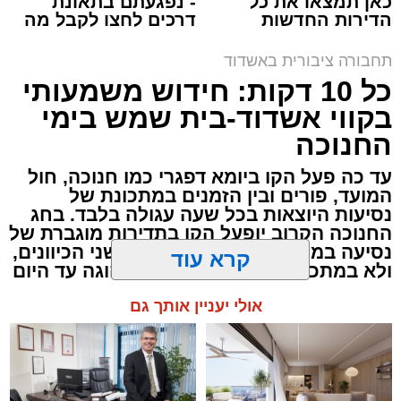
כאן תמצאו את כל
- נפגעתם בתאונת
הדירות החדשות
דרכים לחצו לקבל מה
למכירה באשדוד >>>
שמגיע לכם
תחבורה ציבורית באשדוד
כל 10 דקות: חידוש משמעותי
בקווי אשדוד-בית שמש בימי
החנוכה
עד כה פעל הקו ביומא דפגרי כמו חנוכה, חול
המועד, פורים ובין הזמנים במתכונת של
נסיעות היוצאות בכל שעה עגולה בלבד. בחג
החנוכה הקרוב יופעל הקו בתדירות מוגברת של
נסיעה בממוצע כל כעשר דקות, בשני הכיוונים,
ולא במתכונת השעתית שהייתה נהוגה עד היום
קרא עוד
לוז תיגבור דן בדרום
אולי יעניין אותך גם
מעוניינים להגיב? לדווח ? צרו איתנו קשר במייל -