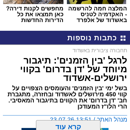
המלצה חמה להרשמה
מחפשים לקנות דירה?
- האקדמיה לטניס
כאן תמצאו את כל
באשדוד של אלפרד
הדירות החדשות
קריאולנסקי - לילדים
למכירה באשדוד >>>
כתבות נוספות
תחבורה ציבורית באשדוד
לרגל 'בין הזמנים': תיגבור
מיוחד של 'דן בדרום' בקווי
ירושלים-אשדוד
בשל ימי 'בין הזמנים' והעומסים הצפויים על
קווי 450 מירושלים לאשדוד ובחזרה, מתגברת
חב' 'דן בדרום' את הקווים בתיגבור המאסיבי.
הרי הלו"ז המעודכן
מנהל האתר / 13:51 23.07.26
קרא עוד