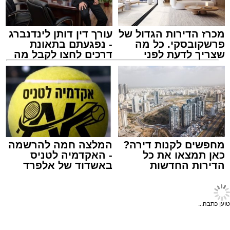
ASHDODS@ISNET.CO.IL
מכרז הדירות הגדול של
עורך דין דותן לינדנברג
פרשקובסקי. כל מה
- נפגעתם בתאונת
שצריך לדעת לפני
דרכים לחצו לקבל מה
שמגישים הצעה לדירה
שמגיע לכם
באשדוד
אלקטרה אפיקים
מערכת האתר / 15:41 14.12.25
מחפשים לקנות דירה?
המלצה חמה להרשמה
כאן תמצאו את כל
- האקדמיה לטניס
הדירות החדשות
באשדוד של אלפרד
למכירה באשדוד >>>
קריאולנסקי - לילדים
תגים:
תחבורה
,
אשדוד
,
שמואל שוק
טוען כתבה...