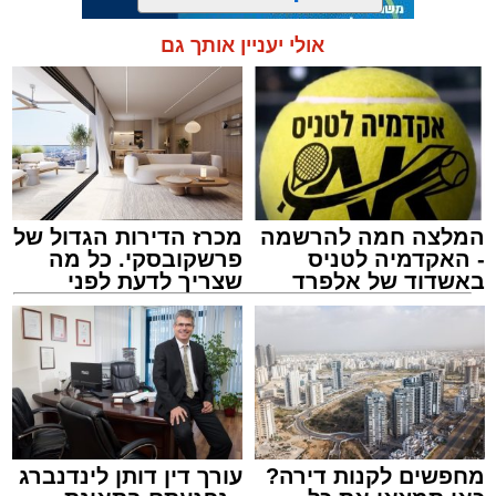
אולי יעניין אותך גם
תגים:
בין הזמנים
,
דן בדרום
,
תיגבור קווי ירושלים
המלצה חמה להרשמה
מכרז הדירות הגדול של
- האקדמיה לטניס
פרשקובסקי. כל מה
באשדוד של אלפרד
שצריך לדעת לפני
קריאולנסקי - לילדים
שמגישים הצעה לדירה
באשדוד
מחפשים לקנות דירה?
עורך דין דותן לינדנברג