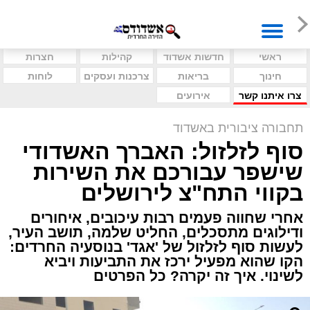
ראשי
חדשות אשדוד
קהילות
חצרות
חינוך
בריאות
צרכנות ועסקים
לוחות
צרו איתנו קשר
אירועים
תחבורה ציבורית באשדוד
סוף לזלזול: האברך האשדודי
שישפר עבורכם את השירות
בקווי התח"צ לירושלים
אחרי שחווה פעמים רבות עיכובים, איחורים
ודילוגים מתסכלים, החליט שלמה, תושב העיר,
לעשות סוף לזלזול של 'אגד' בנוסעיה החרדים:
הקו שהוא מפעיל ירכז את התביעות ויביא
לשינוי. איך זה יקרה? כל הפרטים