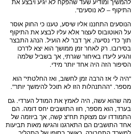
להמשיך ומודיע שעד שהפקח לא יגיע ויבצע את
התיקוף – לא נוסעים".
הנוסעים התחננו אליו שיסע, טענו כי החוק אוסר
על האוטובוס לעצור אלא עליו לבצע את התיקוף
תוך כדי נסיעה, אך דבר לא הועיל. הנהג התבצר
בסירובו. רק לאחר זמן ממושך הוא יצא לדרכו
והגיע ליעדו באיחור שגרתי, אך בשביל שלמה
הסיפור הזה היה אחד יותר מידי.
"היה לי אז הרבה זמן לחשוב, ואז החלטתי" הוא
מספר. "ההתנהלות הזו לא תוכל להימשך יותר".
מה שהוא עשה, היה לאמץ את המודל הערדי. גם
בערד, הוא מספר, חוו התושבים יחס דומה. הם
התמודדו עם מצוקת תח"צ קשה, אך ביוזמה של
אחד התושבים הם התארגנו והגישו מאות תביעות
למשרד התחבורה, כאשר בסופו של התהליך