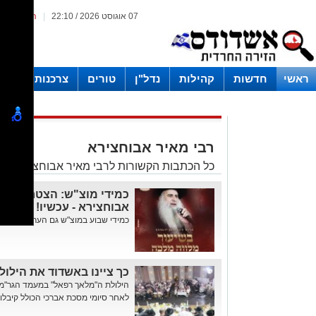
07 אוגוסט 2026 / 22:10
|
המייל האד
ראשי
חדשות
קהילות
נדל"ן
טורים
צרכנות ועסקים
רבי מאיר אבוחצירא
כל הכתבות הקשורות לרבי מאיר אבוחצירא ב
כמידי מוצ"ש: הצטרפו לשי
אבוחצירא - עכשיו!
כמידי שבוע במוצ"ש גם הערב מעביר 'א
כך ציינו באשדוד את הילול
הילולת ה"מלאך רפאל" במעמד הגר"מ 
לאחר סיומי מסכת אברכי הכולל קיבלו