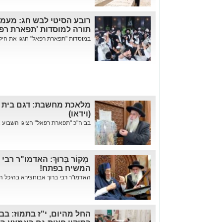
רובע הסיטי לבש חג: מעמ
תורה למוסדות 'תפארת רפ
במוסדות "תפארת רפאל" חגגו את הילו
מלאכת מחשבת: דגם בית 
(וידאו)
בביה"כ "תפארת רפאל" הציגו השבוע א
מְקוֹר בָּרוּךְ: האדמו"ר ר
המשיח בפתח!
האדמו"ר רבי ברוך אבוחצירא בהיכל הכ
החל מהיום, י"ז בתמוז: בב