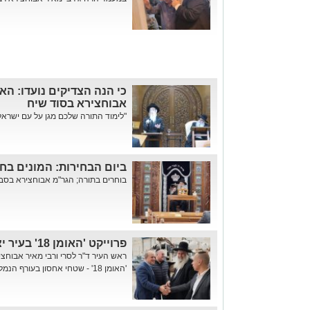
כי הנה הצדיקים נועדו: ה
אבוחצירא בסוד שיח
"לימוד התורה שלכם מגן על עם ישראל"
ביום הבחירות: המונים בח
בוחרים בתורה; הגר"מ אבוחצירא בסבב
פרוייקט 'האומן 18' בעיר יצא לדרך
ראש העיר ד"ר לסרי ורבי מאיר אבוחצי
'האומן 18' - שטחי אחסון בעורף הנמל שהוקם בידי החברות אתג"ר נדל...