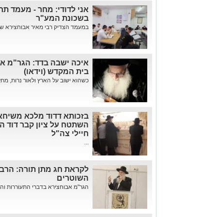
אני לדודי: מחר - מעמד ת
בשכונת המע"ר
במעמד הצדיק רבי מאיר אבוחצירא שלי
איכה ישבה בדד: הגר"מ אב
בית המקדש (וידאו)
כשהוא ישוב על הארץ ולאור נרות, מתל
בזכותא דדוד מלכא משיחא
השתטח על ציון קבר דוד 
חיילי צה"ל
...
לקראת חג מתן תורה: הרב 
השוטרים
הגר"מ אבוחצירא בדברי התעוררות והכ