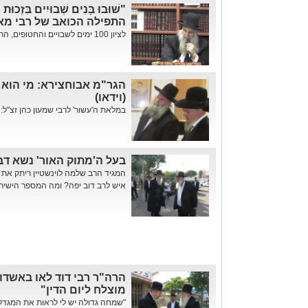
"שׁוּבוּ בָּנִים שְׁבוּיִים בִּזְ
התפילה הכואב של רבי מא
לציון 100 ימים לשבויים והחטופים, הרה"ג רבי מאיר אבוחצירא רבה של ...
הגר"מ אבוחצירא: מי הוא
(וידאו)
במלאת ה'עשור' לרבי שמעון כהן זצ"ל: 
בעל ה'מתוק האור' נשא דב
המגיד הרב שלמה לוינשטיין ריתק את 
איש לרב דוב יפה? ומה המספר הישיר 
הרה"ר רבי דוד לאו באשדוד:
מוצלח ליום הדין"
"שמחה גדולה יש לי לראות את המגדלור