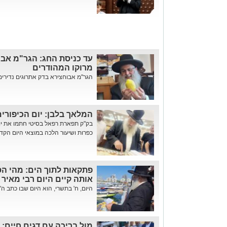
עד כניסת החג: הגר"מ אבו
מרוקו המהודרים
הגר"מ אבוחצירא בדק אתרוגים נדירים ו
המלאך בלבן: יום הכיפורי
בק"ק תפארת רפאל בסיטי חתמו את יום 
כפרות ושיעור הלכה במוצאי היום הקד
פתקאות לתוך הים: מהי הסג
אותה קיים היום רבי מאיר
היום, ח' בתשרי, הוא היום שבו כתב ה'ב
מול בריכה עם דגים חיים: 