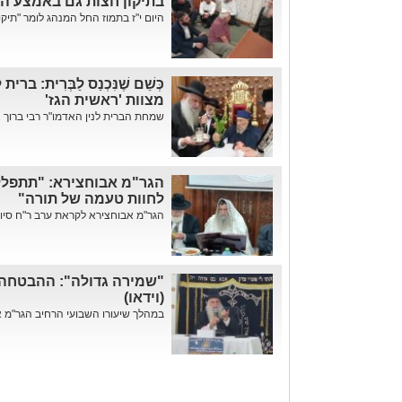
בתיקון חצות גם באמצע הי
היום י"ז בתמוז החל המנהג לומר "תיקו
כְּשֵׁם שֶׁנִּכְנַס לַבְּרִית: 
מצוות 'ראשית הגז'
שמחת הברית לנין האדמו"ר רבי ברוך 
הגר"מ אבוחצירא: "תתפלל
לחוות טעמה של תורה"
הגר"מ אבוחצירא לקראת ערב ר"ח סיון: "
"שמירה גדולה": ההבטחה 
(וידאו)
במהלך שיעורו השבועי הרחיב הגר"מ א