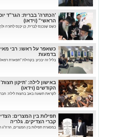
'הכתרה' בברית: הגר"ד יו
הראשי" (וידאו)
כְּשֵׁם שֶׁנִּכְנַס לַבְּרִית, כֵּן יִכָּנֵס לְתוֹרָה 
כשאפר על ראשו: רבי מאי
בדמעות
בליל זה יבכיון: בקהילת "תפארת רפאל"
באישון לילה: 'תיקון חצות'
הקודשים (וידאו)
לקראת תשעה באב בחצות לילה: חברי 
תפילות בין המצרים: הצדי
קברי הצדיקים. גלריה
במסגרת תפילות בין המצרים, הרה"ג ר'