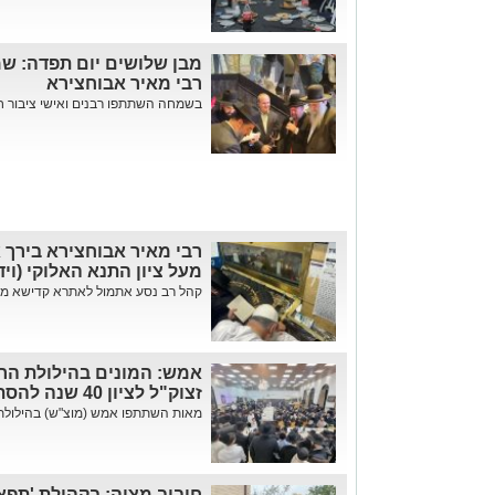
מבן שלושים יום תפדה: שמ
רבי מאיר אבוחצירא
בשמחה השתתפו רבנים ואישי ציבור חש
רבי מאיר אבוחצירא בירך 
מעל ציון התנא האלוקי (ויד
קהל רב נסע אתמול לאתרא קדישא מירו
אמש: המונים בהילולת הר
זצוק"ל לציון 40 שנה להסתלקותו
מאות השתתפו אמש (מוצ"ש) בהילולת ה
חיבוב מצוה: בקהילת 'תפא