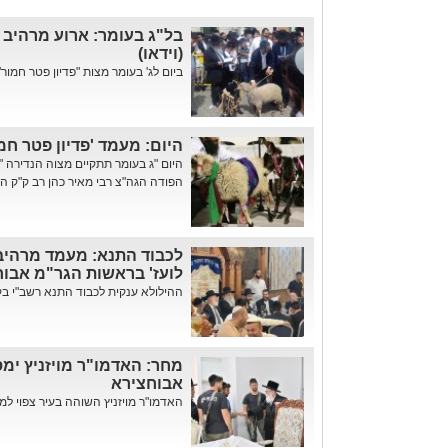
בל"ג בעומר: ארוע מרהיב ש
(וידאו)
ביום לג' בעומר מצות "פדיון פטר חמור
היום: מעמד 'פדיון פטר חמ
היום "ג בעומר תתקיים מצוה הנדירה "
הפודה הגה"צ רבי מאיר כהן רב ק"ק הרב
לכבוד התנא: מעמד מרהיב
לועז' בראשות הגר"מ אבו
ההילולא ענקית לכבוד התנא רשב"י בקה
מחר: האדמו"ר מויזניץ ימס
אבוחצירא
האדמו"ר מויזניץ השוהה בעיר צפוי למס