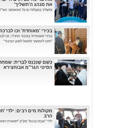
את מנהג ה'תשליך'
וְתַשְׁלִיךְ בִּמְצֻלוֹת יָם כָּל חַטֹּאותָם
בכירי 'מאוחדת' זכו לברכה
בכירי 'מאוחדת' בציבור החרדי, זכו ל
"תזכו להמשיך ולפעול למען הציבור"
כְּשֵׁם שֶׁנִּכְנַס לַבְּרִית
הסיטי הגר"מ אבוחצירא
מקולות מים רבים: ילדי 'ת
הרב
ילדי "אבות ובנים" מק"ק "תפארת רפאל"