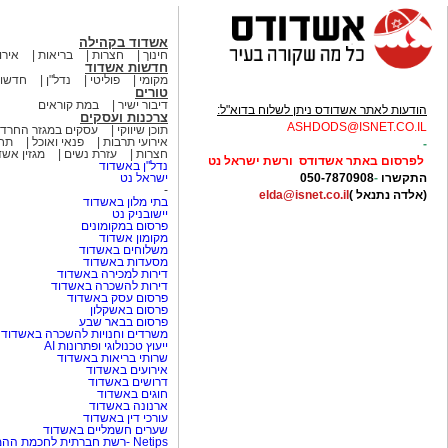
אשדוד בקהילה
חינוך
חצרות
בריאות
אירו
חדשות אשדוד
מקומי
פוליטי
נדל"ן
חדשות
טורים
דיבור ישיר
במת קוראים
הודעות לאתר אשדודס ניתן לשלוח בדוא"ל:
צרכנות ועסקים
ASHDODS@ISNET.CO.IL
תוכן שיווקי
עסקים במגזר החרדי
אירועי תרבות
פנאי ואוכל
תחב
-
חצרות
עזרת נשים
מגזין אש
לפרסום באתר אשדודס ורשת ישראל נט
נדל"ן באשדוד
התקשרו
-
050-7870908
ישראל נט
-
(אלדה נתנאל )
elda@isnet.co.il
בתי מלון באשדוד
יישובניק נט
פרסום במקומונים
מקומון אשדוד
משלוחים באשדוד
מסעדות באשדוד
דירות למכירה באשדוד
דירות להשכרה באשדוד
פרסום עסק באשדוד
פרסום באשקלון
פרסום בבאר שבע
משרדים וחנויות להשכרה באשדוד
ייעוץ טכנולוגי ופתרונות AI
שרותי בריאות באשדוד
אירועים באשדוד
דרושים באשדוד
חוגים באשדוד
ארנונה באשדוד
עורכי דין באשדוד
שערים חשמליים באשדוד
Netips -רשת חברתית לחכמת ההמונים