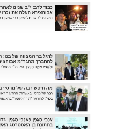
כבוד לרב: י"ב שנים לאחר 
אבוחצירא העלה את זכרו ש
במלאת י"ב שנים להגאון רבי שמעון כהן
לרגל בר המצווה של בנו: ה
להתברך מהגר"מ אבוחצירא 
וּמִשֶּֽׁפַע מִצְוַת תְּפִלִּין: האדמו"ר ממ
מה חיפש רבה של מרסיי ב
רבה של מרסיי באשדוד: הרה"ג ר' ראוב
בכולל להוראה "תורה לשמה" בראשותו
עִנְבֵי הַגֶּפֶן בְּעִנְבֵי הַגֶּפ
בחתונת בן האסטרטג האשדו