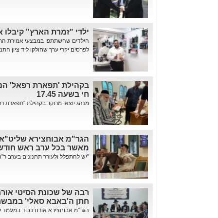
ילדי "זמרת הארץ" קיבלו א
הילדים שהשתתפו במבצעי אמירת התהל
לפרסים יקרי ערך שחולקו ליד ציון התנ
בקהילת 'תפארת רפאל' הני
חי בשעה 17.45
מנהג יוצאי מרוקו: בקהילת "תפארת רפ
הגר"מ אבוחצירא שליט"א: 
מאשר בכל ערב ראש חודש
"יש להתפלל ולעורר תחנונים בערב ר"ח 
רבה של שכונת הסיטי אור
חתן ה'באבא סאלי' במבש
הגר"מ אבוחצירא אורח כבוד במעמד 