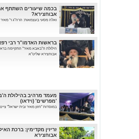
בכמה שיעורים השתתף אתמ
אבוחצירא?
ואלה מסעי בעצמאות: הרה"ג ר' מאיר א
בראשות האדמו"ר רבי רפאל
הילולת ה"באבא מאיר" התקיימה בראש
אבוחצירא שליט"א
מעמד מרהיב בהילולת ה'בא
'מפרשים' (וידאו)
במוסדות "חזון מאיר ובית ישראל" ציינ
זריזין מקדימין: ברכת האי
אבוחצירא