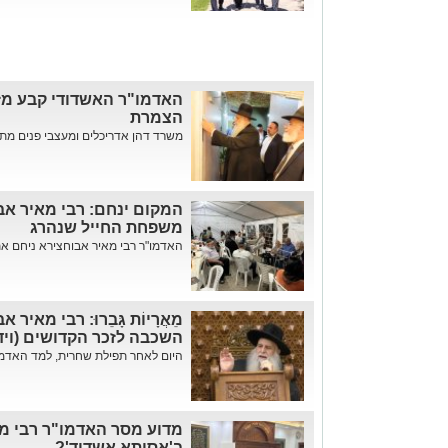
האדמו"ר האשדודי קבע מז
הצמרת
משרד דהן אדריכלים ומעצבי פנים מתר
המקום ינחם: רבי מאיר אב
משפחת החייל שנהרג
האדמו"ר רבי מאיר אבוחצירא ניחם את
מֵאֲרָיוֹת גָּבֵרוּ: רבי מא
השכבה לזכר הקדושים (ויד
היום לאחר תפילת שחרית, למד האדמו"
מדוע מסר האדמו"ר רבי מא
ב'אסותא אשדוד'?