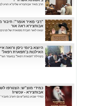
הרב מאיר אבוחצירא שליט"א הגיע לביה
"רַבִּי מֵאִיר אוֹמֵר": חיבו
אבוחצירא ראה אור
יצאה לאור חוברת מפוארת של פנינים, מ
היוצא ביומי ניסן ורואה א
האילנות ב'תפארת רפאל'
בקהילת "תפארת רפאל" במעמד הגר"מ 
כמידי מוצ"ש: הצטרפו לשי
אבוחצירא - עכשיו!
כמידי שבוע במוצ"ש גם הערב מעביר 'א