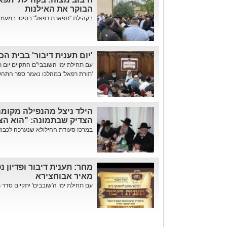
הבוקר את האילנות
בקהילת "תפארת רפאל" בסיטי במעמד ה
'יום תענית דיבור' בבית ה
עם תחילת ימי השובבי"ם התקיים יום 
'תורת רפאל' במהלכו נאמר ספר התהל
הילד ניצל מהנפילה מקומה
הצדיק שבתמונה: "הוא הצי
במרכז סעודת ההילולא שנערכה לכבודו
מחר: תענית דיבור ופדיון 
מאיר אבוחצירא
עם תחילת ימי ה'שובבים' יתקיים סדר תע