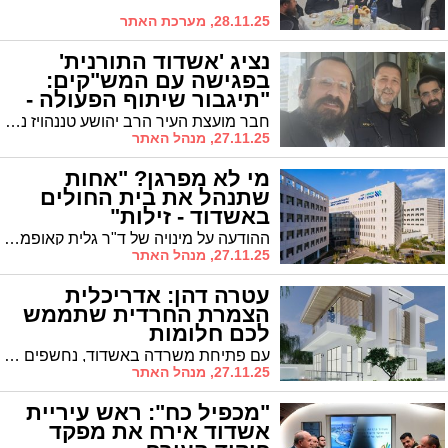
28.11.25, מערכת האתר
נציג 'אשדוד התורנית'
בפגישה עם המש"קים:
"תיגבור שיתוף הפעולה -
הכרחי"
חבר מועצת העיר הרב יהושע טננהויז נפגש עם המש"קים הפועלים ברבעים החרדיים והבהיר: העמקת שיתוף הפעולה הכרחי ויטיב עם התושבים
27.11.25, מנהל האתר
מי לא מפרגן? "אחות
שתנהל את בית החולים
באשדוד - זילות"
ההודעה על מינויה של ד"ר גלית קאופמן כמנהלת ביה"ח הציבורי 'אסותא אשדוד' לא עוברת בשקט, בהסתדרות הרפואית לא משלימים עם הרעיון שבית החולים ינוהל בידי אחות ולא בידי בעל הכשרה של רופא. האמנם מדור במינוי בעייתי? מומחים סבורים שההיפך הוא הנכון
27.11.25, מנהל האתר
עטרה דהן: אדריכלית
הצמרת החרדית שתממש
לכם חלומות
עם פתיחת משרדה באשדוד, נחשפים תושבי העיר לאדריכלות מסוג אחר. מי האדריכלית האשדודית שעיצבה וילות פאר לאוליגרכים, אך שואבת סיפוק מלעצב לכם את הסלון כך שיענה בדיוק על החלומות שלכם?
27.11.25, מנהל האתר
"מכפיל כח": ראש עיריית
אשדוד אירח את מפקד