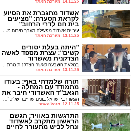
14.11.25, מערכת האתר
אשדוד מתגברת את הסיוע
לקראת הסערה: "מציעים
בית חם לדרי הרחוב"
עיריית אשדוד מפעילה מערך חירום מקיף לקראת מזג האוויר הסוער: סיורים מוגברים, ציוד חם ופתרונות לינה מוגנים • כ-20 דרי רחוב בעיר • "אנו לא רק מחלקים ציוד - אנחנו מציעים מקום בטוח ומוגן ללילה" • תושבים מתבקשים לדווח למוקד 106 על אנשים במצוקה
13.11.25, מערכת האתר
"היתה בעלת יסורים
קשים": עצרת מספד לאשה
הצדקנית מאשדוד
במלאת השבעה לאשה הצדקנית מרת חגית מור יוסף ע"ה התקיימה עצרת מספד לזכרה בבית הכנסת המרכזי "אורות חיים ומשה" במעמד האדמו"ר הגה"צ רבי דוד חנניה פינטו שליט"א
13.11.25, מערכת האתר
תורה שלמדתי באף: בעודו
מתמודד עם המחלה -
הגאב"ד האשדודי חיבר את
ספרו
הגאון רבי ישראל בונים שרייבר שליט"א הוציא ספר חידו"ת "נתיב בינה" על מסכת חולין תוך כדי הטיפולים הקשים. בעולם התורה ממשיכים להעתיר בתפילה לרפואתו של הגאון רבי ישראל בונים בן חיה רויזא שרייבר בתושח"י
12.11.25, מנהל האתר
התרגשות באוויר: הגשם
הראשון מתקרב לאשדוד
ונחל לכיש מתעורר לחיים