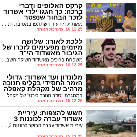
קרקס האלופים ודברי
ברכה: כך חגגו ילדי אשדוד
לזכר הבחור שנפטר
מאות ילדי העיר השתתפו במסיבת חנוכה מרכזית וקיבלו פרסים יקירי ערך. הרב עובדיה דהן יו"ר המועה"ד: "הילדים דומים לנרות החנוכה שהם קודש, כל ילד הוא עם נשמה גבוהה וטהורה"
16.12.25, מערכת האתר
ללכת לאורו: שלושה
מיזמים מפעימים לזכרו של
הגיבור מאשדוד הי"ד
משפחת ברוכים מאשדוד השיקה השבוע קמפיין מימון המונים להקמת שלושה מיזמים לזכרו של סמ"ר יוסף איתמר ברוכים הי"ד, שנפל במלחמת חרבות ברזל חודש בלבד לפני שחרורו מהצבא. כנסו והרימו תרומתכם!
16.12.25, מערכת האתר
מלונדון ועד אשדוד: גדולי
הזמר החסידי בקליפ חנוכה
מרהיב של מקהלת קאפלה
(וידאו)
במסגרת "סדר חנוכה ליכט" של מקהלת קאפלה בניצוחו של נותי רוטמן, מתארחים הזמרים גרשי אורי, אמן הרגש האשדודי עוזיאל דייטש ומנדי וייס בפרויקט מוסיקלי ייחודי
15.12.25, מערכת האתר
חשש להצפות: עיריית
אשדוד עברה לכוננות 3
עיריית אשדוד עברה הבוקר לכוננות 3, רמת הכוננות הגבוהה ביותר של מטה החורף העירוני, בעקבות תחזיות למשקעים חזקים הצפויים באזור עד יום רביעי בצהריים. ההחלטה התקבלה לאור חשש להצפות במוקדים שונים ברחבי העיר
15.12.25, מערכת האתר