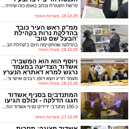
פרשת הקטורת נכתב באופן כזה שיהיה מותר לכולי עלמא בשלושה טורים, כי כתיבת פיטום הקטורת באופן רגיל זה מהווה בעיה שהרבה פוסקים ובראשם מרן הגר"ע יוסף זצוק"ל התנגדו לכך בכל תוקף
19.12.25, מערכת האתר
ממ"ק ראש העיר כובד
בהדלקת נרות בקהילת
'הבעל שם טוב'
בהדלקה שהתקיימה היום ב'קהילת הבעל שם טוב' כובד ממ"ק רה"ע, אבי אמסלם
18.12.25, מנהל האתר
וְיוֹסֵף הוּא הוּא הַמַּשְׁבִּיר:
אשדוד הצדיעה במעמד
נרגש למרא דאתרא הנערץ
של העיר
מעמד חריג ויוצא דופן: רבנים ואישי ציבור מכל המגזרים והעדות במפגן הערצה למרא דאתרא דאשדוד, הגר"י שיינין שליט"א: ,ארבעים שנה שהן מקשה אחת של אהבת ישראל"
18.12.25, מנהל האתר
המתנדבים בסניף אשדוד
חגגו הדלקה - וכולם הגיעו
כ-100 מתנדבי ידידים סניף אשדוד התכנסו אמש להדלקת נר שלישי של חנוכה, באולמי "בנג'מין – אירועי שף" באשדוד
17.12.25, מערכת האתר
אשדוד מציגה: תחרות