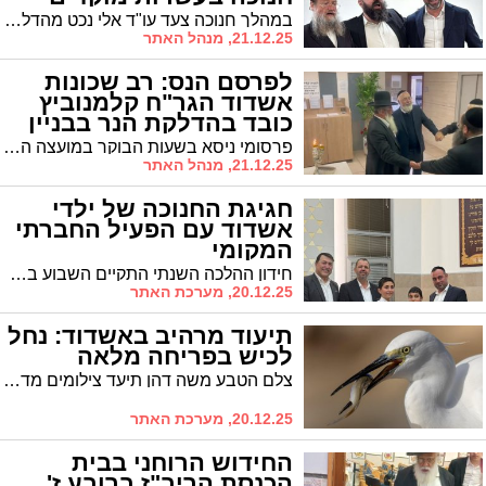
ברחבי אשדוד
במהלך חנוכה צעד עו"ד אלי נכט מהדלקה להדלקה כשהוא מעלה את האור: "חג של אור ואחדות"
21.12.25, מנהל האתר
לפרסם הנס: רב שכונות
אשדוד הגר"ח קלמנוביץ
כובד בהדלקת הנר בבניין
המועה"ד
פרסומי ניסא בשעות הבוקר במועצה הדתית: רב שכונות אשדוד הגר"ח קלמנוביץ כובד בהדלקת הנר והסביר את טעם המנהג החשוב על פי דבריו מרן הראשון לציון הגאון רבי עובדיה יוסף זצוק"ל
21.12.25, מנהל האתר
חגיגת החנוכה של ילדי
אשדוד עם הפעיל החברתי
המקומי
חידון ההלכה השנתי התקיים השבוע בבית הכנסת המרכזי "זכור לאברהם" ברובע ט' באשדוד, ביוזמת הפעיל החברתי אלי כהן. האירוע, שהפך למסורת קהילתית, התקיים בהשתתפות רבנים, אישי ציבור, הורים וילדים
20.12.25, מערכת האתר
תיעוד מרהיב באשדוד: נחל
לכיש בפריחה מלאה
צלם הטבע משה דהן תיעד צילומים מדהימים של נחל לכיש באשדוד, המציגים את עוצמת הטבע המקומי בכל הדרו
20.12.25, מערכת האתר
החידוש הרוחני בבית
הכנסת הריב"ז ברובע ז'