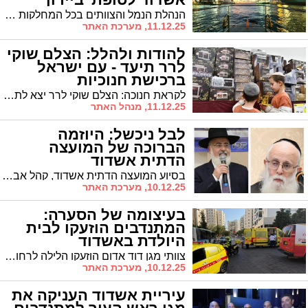
הנהלת הנמל והצוותים בכל המחלקות ערכו היערכות לוגיסטית ובטיחותית נרחבת, כולל הכנות בנמל עצמו ובסביבתו, כדי להבטיח המשך תפעול סדיר ככל האפשר ומניעת נזקים. צוותי התחזוקה והחירום של הנמל נמצאים בכוננות שיא ומוכנים לפעול בכל אירוע.
11.12.25, מערכת האתר
להודות ולהלל: הצלם שוקי
לרר תיעד - עם ישראל
ברכישת חנוכיות
לקראת חנוכה: הצלם שוקי לרר יצא לתעד את עמך ישראל ברכישת החנוכיות. חנוכה מבעד לעדשה
11.12.25, מנהל האתר
לבל ניכשל: היוזמה
הברוכה של המועצה
הדתית אשדוד
בסיוע המועצה הדתית אשדוד, קהל אברכים השתתף בשיעור מרתק בענייני חשש ריבית בהשקעות מהגאון רבי משה פנירי שליט"א
10.12.25, מערכת האתר
בעיצומה של הסערה:
המתנדבים הוזעקו לבית
היולדת באשדוד
צוותי מגן דוד אדום הוזעקו הלילה לרחוב באשדוד לאחר שהתקבלה קריאה במוקד 101 על אישה הכורעת ללדת. בחוץ, סערת ביירון שטפה את העיר בגשמים עזים, אך המתנדבים הגיעו במהירות לבית
10.12.25, מערכת האתר
עיריית אשדוד העניקה את