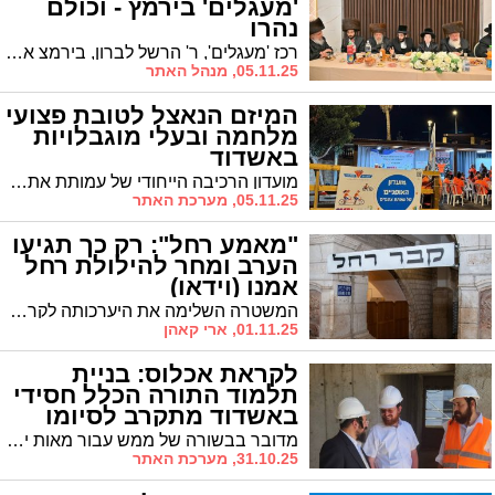
'מעגלים' בירמץ - וכולם
נהרו
רכז 'מעגלים', ר' הרשל לברון, בירמצ אתמול את בנו הבכור. רבים השתתפו בשמחתו
05.11.25, מנהל האתר
המיזם הנאצל לטובת פצועי
מלחמה ובעלי מוגבלויות
באשדוד
מועדון הרכיבה הייחודי של עמותת אתגרים בכניסה לפארק לכיש באשדוד נחנך מחדש השבוע, לאחר שעבר שדרוג משמעותי.
05.11.25, מערכת האתר
"מאמע רחל": רק כך תגיעו
הערב ומחר להילולת רחל
אמנו (וידאו)
המשטרה השלימה את היערכותה לקראת ההילולה שתתקיים במוצאי שבת וביום ראשון בקבר רחל • מערך תחבורה ציבורית מיוחד יופעל מחניון טדי • הציבור נקרא להישמע להנחיות ולשמור על הסדר
01.11.25, ארי קאהן
לקראת אכלוס: בניית
תלמוד התורה הכלל חסידי
באשדוד מתקרב לסיומו
מדובר בבשורה של ממש עבור מאות ילדי החיידר, שלמדו עד כה בתנאים קשים ובקרוואנים צפופים. בשבוע הקרוב יחלו שלבי הפיתוח הסופיים סביב המבנה, לקראת כניסת התלמידים למקום. הרב יהושע טננהויז: “זו שליחות של ממש לבנות בית של תורה בידיים טהורות, על ידי בני הקהילה”
31.10.25, מערכת האתר