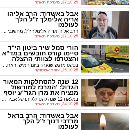
27.10.25, מערכת האתר
אבל באשדוד: הרב אליהו
אריה אלימלך ז"ל הלך
לעולמו
הרב אליהו אריה אלימלך ז"ל, מחשובי תושבי רובע ג' באשדוד, נפטר הבוקר לאחר הידרדרות במצבו הרפואי. הלווייתו תתקיים היום בשעה 16:00. המנוח לא השאיר צאצאים - ידידיו מבקשים ללמוד לעילוי נשמתו
27.10.25, מערכת האתר
הורי סמל שיר ביטון הי"ד
סיימו קורס חובשים במד"א
והצטרפו לצוותי ההצלה
באשדוד
בטקס מרגש שנערך ביום חמישי האחרון במרחב לכיש של מגן דוד אדום, הצטרפו 28 חובשים חדשים לשורות הארגון לאחר שסיימו את "קורס שיר" – קורס המוקדש להנצחתה של סמל שיר ביטון הי"ד
25.10.25, עופר אשטוקר
12 שנה להסתלקות המאור
הגדול: 'המרכז למורשת'
מנציח את מרן הגר"ע יוסף
זיע"א
במלאת 12 שנה להסתלקותו של אביר הרועים, מגדולי הדורות האחרונים מרן רבינו עובדיה יוסף זצוק"ל, מורה דרכה הרוחנית של יהדות ספרד המעטירה, בעל ה'יביע אומר' ו'חזון עובדיה' ונשיא מועצת חכמי התורה - 'המרכז למורשת' בראשות מ"מ ראש העיר ויו"ר שס הרב אבי אמסלם יוצא בשורת מיזמי הנצחה לזכרו הגדול
24.10.25, מערכת האתר
אבל באשדוד: הרב בראל
מרדכי דנוך ז"ל הלך
לעולמו