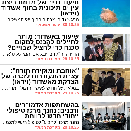
תיעוד נדיר של מדוזת ביצת
עין ים תיכונית בחוף אשדוד
(וידאו)
מפגש נדיר ומרהיב בחוף יא! המציל הראשי אלון אוחיון, תיעד את אחת המדוזות היפות והנדירות ביותר שנראו באזורנו מדוזת ביצת עין ים תיכונית
30.10.25, עופר אשטוקר
שיעור באשדוד: מותר
לחיילים להכנס למקום
סכנה כדי להציל שבויים?
הדיין הרה"ג רבי יובל אברהמי שליט"א מרבני עירנו הוזמן לבאר שבע למסור סדרת שיעורי הלכה במשנתו של מרן הגר"ע יוסף זצוק"ל בבתי הכנסת. לקנות כרטיסי הגרלה של מפעל הפיס, מותר? כסף צדקה שנגנב מהחליפה, צריך לשלם? והאם מותר לחיילים להכנס למקום סכנה כדי להציל שבויים?
29.10.25, מערכת האתר
"אוהבת ומוקירה תורה":
עצרת התעוררות לזכרה של
הצדקת מאשדוד (וידאו)
במלאת יא' חודש לאישה הדגולה מרת סימי סבח ע"ה, שורה של רבנים חשובים נשאו דברי הספד חיזוק והתעוררות לזכרה
29.10.25, מערכת האתר
בהשתתפות אדמו"רים
ורבנים: נחנך מרכז טיפולי
ייחודי חדש לרווחת
התושבים (וידאו)
נחנך מרכז "להביע" לטיפול רגשי למגמגמים בשילוב מעמד קביעת מזוזה בהשתתפות האדמו"ר מסקולען שליט"א ובהשתתפות רבנים, ואנשי מקצוע. מרכז "להביע" שנוסד על ידי המחנך והגראמער המפורסם הרב בן ציון ברכר, נועד לחולל מהפכה בתחום הטיפול הרגשי במיוחד למתמודדים עם קשיי דיבור וגמגום
28.10.25, מערכת האתר