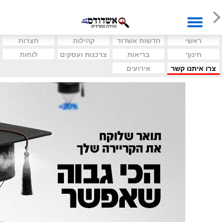
ראשי
חדשות אשדוד
קהילות
חצרות
חינוך
בריאות
צרכנות ועסקים
לוחות
צרו איתנו קשר
אירועים