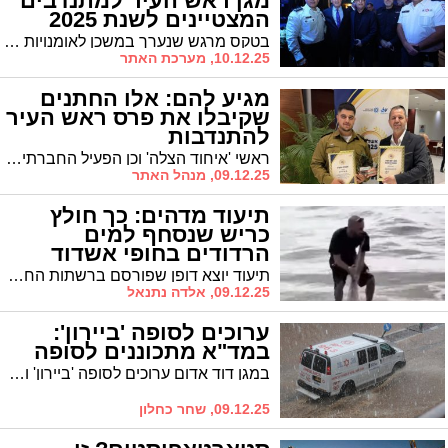
מגן ראש העיר למתנדבים
המצטיינים לשנת 2025
בטקס מרגש שנערך במשכן לאומנויות הבמה באשדוד, הוענקו אתמול הפרסים והאותות לעשרה מתנדבים ולחמישה ארגונים שפעלו בתחומים שונים ומגוונים למען הזולת.
10.12.25, מערכת האתר
מגיע להם: אלו החתנים
שקיבלו את פרס ראש העיר
להתנדבות
ראשי 'איחוד הצלה' וכן הפעיל החברתי אלי כהן ובנו אור דוד זכו בפרס ראש העיר להתנדבות. כך הצדיעה להם העיר
09.12.25, מנהל האתר
תיעוד מדהים: כך חולץ
כריש שנסחף למים
הרדודים בחופי אשדוד
(וידאו)
תיעוד יוצא דופן שפורסם ברשתות החברתיות מעורר עניין רב. דוד חפוטה שיצא לדוג עם חברים באשדוד, תועד כשהוא מחלץ כריש שנלכד במים הרדודים בחוף אשדוד. דוד מספר על הרגעים המרגשים והאנדרנלין
09.12.25, אלדה נתנאל
ערוכים לסופה 'ביירון':
במד"א מתכוננים לסופה
במגן דוד אדום ערוכים לסופה 'ביירון' ולמזג האוויר הסוער שצפוי להתחיל ביום רביעי (10.12) באזורים רבים ברחבי הארץ וזאת על מנת לטפל בחולים ובנפגעים שונים כתוצאה מנזקי ופגעי מזג האוויר והרוחות הסוערות
09.12.25, שחר כחלון