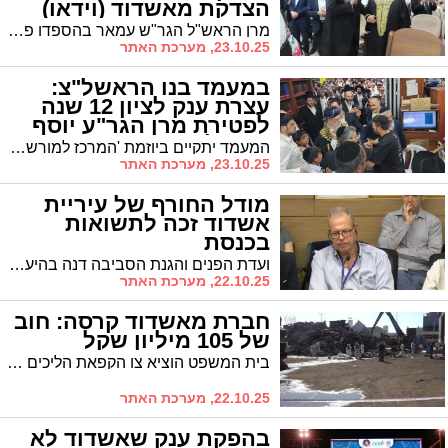
הצדקת מאשדוד (וידאו)
מרן הראש"ל הגר"ש עמאר בהספדו פרץ בבכי ואמר: "בצדקותה, הגינה על העיר אשדוד, יש הרבה ללמוד מהמנוחה ע"ה, זו דמות שלא נוכל עוד לראות"
23.10.25, מערכת האתר
במעמד בנו הראשל"צ:
עצרת ענק לציון 12 שנה
לפטירת מרן הגר"ע יוסף
זצוק"ל
המעמד יתקיים ביוזמת 'המרכז למורשת' בשיתוף מוסדות 'זוהר התורה', היום, יום חמישי, א' חשוון, בשעה 18:00 בהיכל הישיבה רח' מבוא הדמומית 4 בהשתתפות מאות בני הישיבה, אברכים, רבנן ותלמידהון ותושבי הסביבה שיגיעו לחלוק כבוד למרן זיע"א לקראת יום הילולתו שיחול בשבת הקרובה
23.10.25, מערכת האתר
מודל החורף של עיריית
אשדוד זכה לתשואות
בכנסת
ועדת הפנים והגנת הסביבה דנה בהיערכות רשויות מקומיות למזג אוויר קיצון • העירייה פיתחה מודל ייחודי עם חיזוי מקצועי, רמזור התרעות והסברה דיגיטלית • ראש העיר לסרי: "המודל נלמד ברשויות אחרות"
22.10.25, מערכת האתר
חברת מאשדוד קרסה: חוב
של 105 מיליון שקל
בית המשפט הוציא צו הקפאת הליכים לחברת שאול גואטה. המחזור קרס מ-200 מיליון שקל ב-2022 ל-35 מיליון שקל ב-2025. החברה: "המלחמה והחרם הטורקי גרמו לפגיעה מהותית". נאמן יבחן האם לקחת את החברה לפירוק או שיקום
22.10.25, מערכת האתר
בהפקת ענק שאשדוד לא