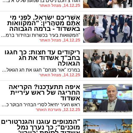
הגה''צ חכם ניסים בן שמעון שליט"א בכולל להוראה "תורה לשמה" חיזק את האברכים בשיעור הלכתי ודברי חיזוק והתעוררות לנוכח הגזרות הקשות נגד לומדי התורה
14.12.25, מנהל האתר
אַשְׁרֵיכֶם יִשְׂרָאֵל, לִפְנֵי מִי
אַתֶּם מִטַּהֲרִין: "המקוואות
באשדוד - ברמה הגבוהה
ביותר" (וידאו)
"המקוואות בעיר בכשרות ובהידור ברמה גבוהה" - כך סיכמו קבוצת רבנים שהוכשרו להלכות ובניית מקוואות ע"י מכון "קודשא" בשיתוף ארגון 'אבני שהם' || הרבנים נחשפו למערכות ודנו בסוגיות ההלכתיות והטכניות, בליווי רבני ההלכה והפיקוח המקומי יחד עם הרב עובדיה דהן יו"ר המועצה הדתית
14.12.25, מנהל האתר
ריקודים עד חצות: כך חגגו
בחב"ד אשדוד את חג
הגאולה
במרכז "אור מנחם" חגגו את חג הגאולה יט' כסלו: התוועדות שירה וריקודים עד לשעות לתוך הלילה || אביו של החטוף יוסף חיים אוחנה ריתק את המשתתפים בניסים שעבר בנו במנהרות בעזה. וַאֲנִי אֶבְטַח בָּךְ
14.12.25, מנהל האתר
איפה תתעדכנו? הקריאה
החריגה של ראש עיריית
אשדוד
ראש העיר יחיאל לסרי הבהיר הבוקר כי העירייה ממשיכה לפעול בכוננות רמה 3 גם הבוקר, עוקבת אחר התחזיות ונערכת בהתאם. "אני מבקש מהתושבים לשמור על עירנות, לנהוג בזהירות ולהתעדכן רק בערוצים הרשמיים"
12.12.25, מערכת האתר
"המנופים עוגנו והגנרטורים
מוכנים": כך נערך נמל
אשדוד לסופת 'ביירון'