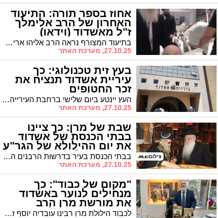
אחוז בספר תורה: התיעוד
האחרון של הרב אלימלך
ז"ל מאשדוד (וידאו)
בתיעוד המצורף נראה הרב אליהו אריה (ליאון) אלימלך ז"ל בשמחת תורה האחרון בבית החולים אסותא כשהוא אחוז בספר תורה ומובל בידיו האמונות של השליח המסור הרב שניאור גודמן
27.10.25, מערכת האתר
בעץ זית טכנולוגי: כך
עיריית אשדוד תנציח את
זכר החטופים
העץ יינטע ביום שלישי ברחבת העירייה ויכיל קוד סריקה שיאפשר לקרוא את סיפוריהם של 251 החטופים. ראש העיר לסרי: "שורשי עץ הזית מחברים אותנו לארץ ישראל ולאמירה ברורה - אף אחד לא ינצח אותנו". הטקס יתקיים בהשתתפות נציגת מטה המשפחות
27.10.25, מערכת האתר
שבת של מרן: כך ציינו
בבתי הכנסת של אשדוד
את יום ההילולא של הגר"ע
יוסף זצוק"ל (וידאו)
בבתי הכנסת בעיר בדרשות הרבנים הזכירו מדבריו של מרן רבינו עובדיה יוסף זצוק"ל. בכולל "זוהר השלום" ערכו סדר לימוד בליל שבת מספריו של בעל ההילולא. מי ערך את האשכבה למרן בעליית שישי?
27.10.25, מערכת האתר
"מקום של כבוד": כך
מנחילים לנוער באשדוד
את מורשת מרן הרב
עובדיה יוסף זצ"ל
לכבוד הילולת מרן רבינו עובדיה יוסף זצוק"ל, המעצה הדתית חילקה את הספר "הסיפורים של מרן" ו"מעדני המלך" חינוך ילדים לילדי התלמודי תורה המשתתפים במבצע לע"נ מרן זצוק"ל