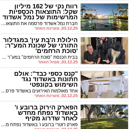
רווח נקי של 162 מיליון
שקל: התוצאות הכספיות
המרשימות של נמל אשדוד
חברת נמל אשדוד פרסמה את התוצאות הכספיות לתשעת החודשים הראשונים של 2025, והן מצביעות על שיפור דרמטי בכל המדדים העיקריים
03.12.25, מערכת האתר
הילולת ה'בת עין' במגדלור
התורני של שכונת המע"ר:
'סוכת הרחמים'
בבית הכנסת "סוכת הרחמים" במע"ר ערכו סדר לימוד בתורתו של בעל ההילולא, ובסיום: סעודת מצוה עם הגרלות על פרסים יקרי ערך לאברכים || הערב נחתם בכתיבת אותיות בספר תורה במעמד רבנים חשובים עם סעודת הילולא נוספת
03.12.25, מנהל האתר
"קנס כספי כבד": אולם
חתונות באשדוד נגד
השימוש בקונפטי
אחד מאולמות האירועים באשדוד פרסם מודעה בשערי הכניסה למתחם לפיה כל שימוש בקונפטי שייעשה במהלך אירוע המתקיים באולם יגרור קנס כספי כבד שיושת על בעל השמחה
02.12.25, מערכת האתר
הפארק הירוק ברובע ו'
באשדוד נפתח מחדש
לאחר שדרוג מקיף
פארק רוטרי ברובע ו' באשדוד נפתח מחדש לציבור לאחר השלמת עבודות שדרוג מקיפות שנמשכו מספר חודשים. הפארק, המשרת את תושבי השכונה, עבר חידוש מלא שכולל תשתיות חדשות, נטיעות ושדרוג מתקני המשחק