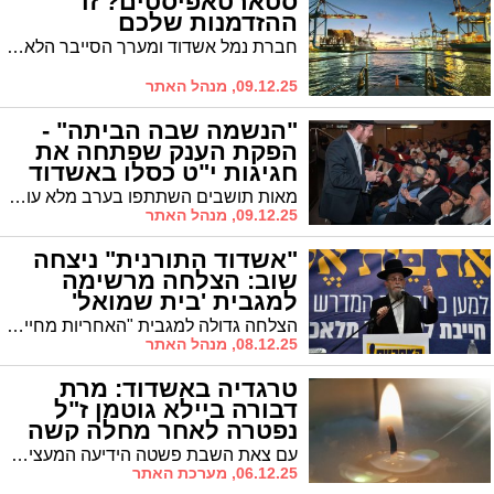
סטארטאפיסטים? זו
ההזדמנות שלכם
חברת נמל אשדוד ומערך הסייבר הלאומי יוצאים עם 'קול קורא' לסטארטאפים להגיש פתרונות סייבר בתחום הגנת שרשרת האספקה הימית ל-HUB הטכנולוגי של נמל אשדוד
09.12.25, מנהל האתר
"הנשמה שבה הביתה" -
הפקת הענק שפתחה את
חגיגות י"ט כסלו באשדוד
מאות תושבים השתתפו בערב מלא עוצמה שפתח את אירועי חג הגאולה בעיר • הזמר עדי גביסון ולהקתו שהרימו את הקהל, ניצול השואה תושב העיר שנגע בלבבות בסיפורו האישי ו-21 שליחי הרבי בעיר יחד עם קהילותיהם • וגם: רשימת התוועדויות י"ט כסלו המתקיימות השבוע בכל רחבי העיר
09.12.25, מנהל האתר
"אשדוד התורנית" ניצחה
שוב: הצלחה מרשימה
למגבית 'בית שמואל'
הצלחה גדולה למגבית "האחריות מחייבת" לבית המדרש בית שמואל ברובע ג' בנשיאות הגאב"ד הגרי"ב שרייבר שליט"א
08.12.25, מנהל האתר
טרגדיה באשדוד: מרת
דבורה ביילא גוטמן ז"ל
נפטרה לאחר מחלה קשה
עם צאת השבת פשטה הידיעה המעציבה על פטירתה בדמי ימיה של האשה החשובה מרת דבורה ביילא גוטמן ע"ה, אשת הרה"ח יצחק מאיר שליט"א, שנפטרה לאחר שהתמודדה בתקופה האחרונה עם מחלה קשה רח"ל. מסע ההלוויה יצא ב-21:30 מביתה ברח' חסדא ברובע ז'
06.12.25, מערכת האתר