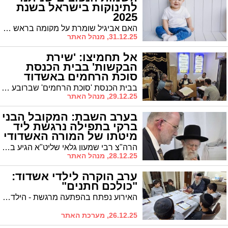
לתינוקות בישראל בשנת
2025
האם אביגיל שומרת על מקומה בראש טבלת השמות הנפוצים? ואצל הבנים יש שינוי? מה השמות החדשים שהתגנבו השנה? והאם יש באמת שינויים ברשימת השמות משנה לשנה? אם התלבטתם איך לקרוא לילד או לילדה שלכם, רשות האוכלוסין וההגירה עם רשימת השמות הפופולריים בישראל
31.12.25, מנהל האתר
אל תחמיצו: 'שירת
הבקשות' בבית הכנסת
סוכת הרחמים באשדוד
בבית הכנסת 'סוכת הרחמים' שברובע המע"ר יערך במוצאי השבת הקרובה מעמד 'שירת הבקשות'. מה בתוכנית?
29.12.25, מנהל האתר
בערב השבת: המקובל הבני
ברקי בתפילה נרגשת ליד
מיטתו של המורה האשדודי
הרה"צ רבי שמעון גלאי שליט"א הגיע במיוחד בערב שבת לעיר במטרה לערוך תפילה ליד מיטתו של הרב יחיאל ברונר לרפו"ש
28.12.25, מנהל האתר
ערב הוקרה לילדי אשדוד:
"כולכם חתנים"
האירוע נפתח בהפתעה מרגשת - הילדים הוזמנו לבית הכנסת, שם זכו להתברך מפי המרא דאתרא הרב יוסף שיינין, שבירך את הנערים שיזכו להמשיך בהתמדה בתורה הקדושה מתוך נחת ובריאות. הרב גם בירך את ר' אלי על פעילותו המיוחדת למען הקהילה
26.12.25, מערכת האתר