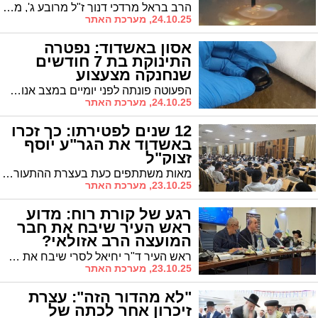
הרב בראל מרדכי דנוך ז"ל מרובע ג', מחשובי הקהילה התימנית בעיר, הלך הבוקר לעולמו לאחר התמודדות עם מחלה קשה
24.10.25, מערכת האתר
אסון באשדוד: נפטרה
התינוקת בת 7 חודשים
שנחנקה מצעצוע
הפעוטה פונתה לפני יומיים במצב אנוש לאחר שבלעה חתיכת צעצוע שחסמה את קנה הנשימה. צוותי ההצלה שלפו את החפץ וביצעו החייאה בדרך לבית החולים. חרף מאמצי הצוותים הרפואיים הבוקר נקבע מותה באסותא
24.10.25, מערכת האתר
12 שנים לפטירתו: כך זכרו
באשדוד את הגר"ע יוסף
זצוק"ל
מאות משתתפים כעת בעצרת ההתעוררות המרכזית במלאת 12 שנה להסתלקות מרן רבינו עובדיה יוסף זכר צדיק וקדוש לברכה הנערכת בהיכל ישיבת 'זוהר התורה' במעמד בנו הראשון לציון והרב הראשי לישראל הגאון הגדול רבי דוד יוסף שליט"א בעל ה'הלכה ברורה'
23.10.25, מערכת האתר
רגע של קורת רוח: מדוע
ראש העיר שיבח את חבר
המועצה הרב אזולאי?
(וידאו)
ראש העיר ד"ר יחיאל לסרי שיבח את חבר מועצת העיר ר' מני אזולאי בישיבת המליאה על הערב הענק במצודה להנצחת חללי מלחמות ברזל בלימוד התורה ע"י בני הישיבות
23.10.25, מערכת האתר
"לא מהדור הזה": עצרת
זיכרון אחר לכתה של