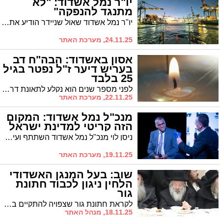
יו"ר נמל אשדוד: "לא
מתנגד להנפקה"
יו"ר נמל אשדוד שאול שניידר הודיע אתמול כי הוא לא מתנגד להנפקת הנמל במתווה שיעלה כ-2 מיליארד שקלים. "הצעתי מתווה של הנפקת מניות מיעוט עד 49%, שייתן מיליארד שקל הון לחברה ועוד מיליארד שקל דיבידנד למדינה"
24.11.25, מערכת האתר
אסון באשדוד: הבה"ח דב
בעריש דיער ז"ל נפטר בגיל
25 בלבד
לפני מספר שנים הוא נקלע לתאונת דרכים לאחר נסיעה על קורקינט חשמלי ומאז שהה בקומה בבית החולים תל השומר ובהמשך בבית הדר באשדוד. הלוויה תצא היום, מוצאי שבת קודש, בשעה 21:45 מבית המשפחה ברח' רשב"י 17 באשדוד, דרך בית המדרש דחסידי בעלזא 'בית פנחס' ברח' ינאי, בדרכה לחלקת קהל מחזיקי הדת בבית העלמין באשדוד שם ייטמן
22.11.25, מערכת האתר
מנכ"ל נמל אשדוד: המקום
הזה קריטי למדינת ישראל
ניסן לוי מנכ"ל נמל אשדוד השתתף ועידת 'ישראל בונה חוסן' במהלכה חידד את חיונות תפקוד המל אשדוד עבור כלל אזרחי ישראל
19.11.25, מערכת האתר
שוב: בעל המנגן האשדודי
הלחין ניגון לכבוד חתונת
גור
לקראת חתונת גור שצפויה להתקיים בשבוע הבא, הלחין בעל המנגן האשדודי, הרב יעקב רוזמרין, את הניגון "אלה וכאלה". האזינו
18.11.25, מנהל האתר