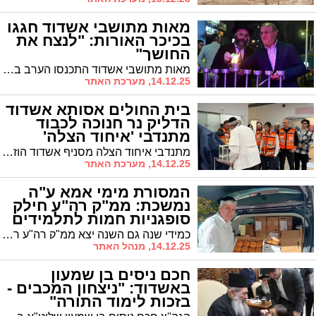
מאות מתושבי אשדוד חגגו
בכיכר האורות: "לנצח את
החושך"
מאות מתושבי אשדוד התכנסו הערב ב'כיכר האורות' של חב"ד ברובע ט"ו להדלקת נר חנוכה עירונית, לאחר תהלוכת הלפידים המסורתית של ילדי העיר
14.12.25, מערכת האתר
בית החולים אסותא אשדוד
הדליק נר חנוכה לכבוד
מתנדבי 'איחוד הצלה'
מתנדבי איחוד הצלה מסניף אשדוד הוזמנו הערב לבית החולים אסותא להדלקת נר חנוכה ראשון שהוקדש לכבודם. הטקס התקיים בנוכחות ראש העיר ד"ר לסרי, צוותים רפואיים ומטופלים. הנר הודלק כהוקרה לפעילותם המתמשכת של המתנדבים בעיר ובפרויקט המשותף עם בית החולים
14.12.25, מערכת האתר
המסורת מימי אמא ע"ה
נמשכת: ממ"ק רה"ע חילק
סופגניות חמות לתלמידים
כמידי שנה גם השנה יצא ממ"ק רה"ע ר' אבי אמסלם לחלק סופגניות בבתי הספר: "ממשיך את המסורת של אמא ע"ה"
14.12.25, מנהל האתר
חכם ניסים בן שמעון
באשדוד: "ניצחון המכבים -
בזכות לימוד התורה"