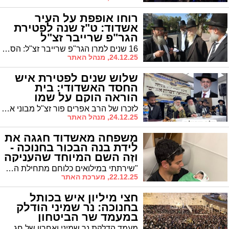
רוחו אופפת על העיר
אשדוד: ט"ז שנה לפטירת
הגר"פ שרייבר זצ"ל
16 שנים למרן הגר"פ שרייבר זצ"ל: הסיור האחרון של מרן הגר"פ שרייבר זצ"ל ב'תיקון העירוב' לפני פטירתו עם יו"ר המועה"ד הרב עובדיה דהן ורבני מחלקת עירובין || השבוע במועה"ד ממשיכים בהוספת קו העירוב גם לדעת מרן השולחן ערוך בין רובע ג' לרובע ז'
24.12.25, מנהל האתר
שלוש שנים לפטירת איש
החסד האשדודי: בית
הוראה הוקם על שמו
לזכרו של הרב אפרים פור זצ"ל מבוני אשדוד החרדית: בית ההוראה "דברות אפרים" נפתח בעיר בני ברק. הראש"ל הגר"י יוסף: "חובת בית ההוראה לא למהר לפסוק הלכה"
24.12.25, מנהל האתר
משפחה מאשדוד חגגה את
לידת בנה הבכור בחנוכה -
וזה השם המיוחד שהעניקה
לו
"שירתתי במילואים כלוחם מתחילת המלחמה", מספר מאור, "והערצתי את סיפור הגבורה של ענר שפירא ז"ל. אני לא מכיר אותו או מישהו מהמשפחה באופן אישי, אבל הוא נתן לנו המון השראה"
22.12.25, מערכת האתר
חצי מיליון איש בכותל
בחנוכה: נר שמיני הודלק
במעמד שר הביטחון
מעמד הדלקת נר שמיני ואחרון של חג החנוכה התקיים אמש ברחבת הכותל המערבי בסימן "ניצחון הרוח", בהשתתפות שר הביטחון ישראל כץ, מערכת הביטחון, כוחות ההצלה והכבאות, חיילי צה"ל ורבבות מתפללים