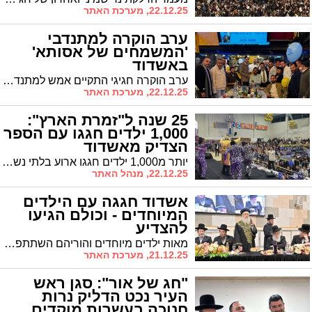
22.12.25, מערכת האתר
ערב הוקרה למתנדבי
'המשמחים של אסותא'
באשדוד
ערב הוקרה חגיגי התקיים אמש למתנדבי "המשמחים של אסותא", הפועלים במסירות מזה שש שנים לשמח את החולים ובני משפחותיהם בבית החולים אסותא באשדוד.
22.12.25, מערכת האתר
25 שנה ל"זמרת הארץ":
1,000 ילדים חגגו עם הספר
הצדיק מאשדוד
יותר מ1,000 ילדים חגגו ארוע בלתי נשכח עם רבי משה נגאטי, "הספר הצדיק מאשדוד", במלואת 25 לפעילות הארגון. עוד השתתפו: עמי מיימון ורבי מאיר אבוחצירא
22.12.25, מנהל האתר
אשדוד חגגה עם הילדים
המיוחדים - וכולם הגיעו
להצדיע
מאות ילדים מיוחדים והוריהם השתתפו במסיבת החנוכה השנתית שנערכה ביום רביעי נר ג' דחנוכה באולם שעל ידי מרכז פיס באשדוד, בה פועלים מוסדות של רשת 'צהר הלב'.
21.12.25, מערכת האתר
"חג של אור": סגן ראש
העיר נכט הדליק נרות
חנוכה בעשרות מוקדים