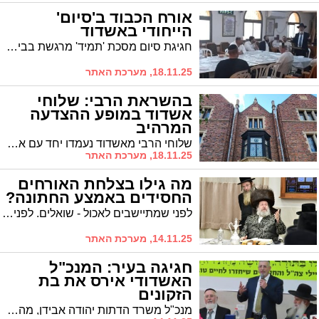
אורח הכבוד ב'סיום'
הייחודי באשדוד
חגיגת סיום מסכת 'תמיד' מרגשת בבית המדרש "מעלות" בהשתתפות אורח הכבוד הרב עובדיה דהן יו"ר המועצה הדתית
18.11.25, מערכת האתר
בהשראת הרבי: שלוחי
אשדוד במופע ההצדעה
המרהיב
שלוחי הרבי מאשדוד נעמדו יחד עם אלפי שלוחי חב"ד לתצלום המסורתי השנתי, למרגלות בית המדרש של הרבי מליובאוויטש '770'. השלוחים פקדו את ציונו של הרבי באוהל וערכו תפילה משותפת והזכירו שמות רבים מתושבי העיר לברכה והצלחה
18.11.25, מערכת האתר
מה גילו בצלחת האורחים
החסידים באמצע החתונה?
לפני שמתיישבים לאכול - שואלים. לפני שקונים - בודקים. ולא מסתפקים בשלט מהבהב או בריח משכר/משקר. הכשרות היא אישית של כל אחד ואחד. האדמו"ר האשדודי עם הטיפ הכשרותי
14.11.25, מערכת האתר
חגיגה בעיר: המנכ"ל
האשדודי אירס את בת
הזקונים
מנכ"ל משרד הדתות יהודה אבידן, מהדמויות המרכזיות בפוליטיקה החרדית ובחיי העיר אשדוד, אירס אמש את בת זקוניו • שמחת האירוסין תתקיימו בשבוע הקרוב