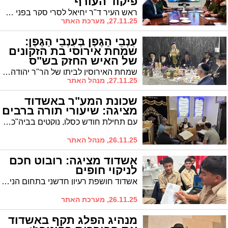
פיקוד העורף
ראש העיר ד"ר יחיאל לסרי סקר בפני אלוף שי קלפר את ניהול העיר במלחמת "חרבות ברזל" ומבצע "עם כלביא"; מפקד פקע"ר: "המוכנות מהווה מכפיל כוח"
27.11.25, מערכת האתר
עִנְבֵי הַגֶּפֶן בְּעִנְבֵי הַגֶּפֶן:
שמחת אירוסי בת הזקונים
של האיש החזק בש"ס
שמחת האירוסין לביתו של הר"ר יהודה אבידן מנכ"ל המשרד לשירותי הדת: רבנים ובראשם מרן הראשון לציון הגר"ד יוסף השתתפו ובירכו בשמחת האירוסין
27.11.25, מנהל האתר
שכונת המע"ר באשדוד
מציגה: שיעורי תורה ברבים
עם תחילת חודש כסלו, נוקטים בביה"כ 'סוכת הרחמים' בשכונת המע"ר בשיטת 'מוסיף והולך': מרבים בשיעורי תורה ברבים
26.11.25, מנהל האתר
אשדוד מציגה: רובוט חכם
לניקוי חופים
אשדוד חושפת רעיון חדשני בתחום הניקיון הסביבתי: SEABOT, רובוט חכם המיועד לפינוי פסולת בחופים. המערכת, שהוצגה במסגרת תחרות ECOthon העירונית, פועלת באמצעות אפליקציה ומגיעה למשתמש ברגע שהוא מזהה פסולת
26.11.25, מערכת האתר
מנהיג הפלג תקף באשדוד