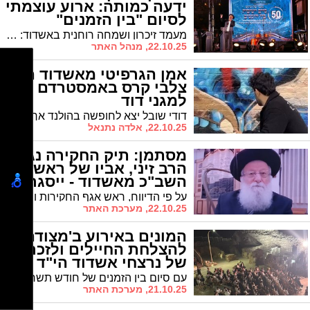
ידעה כמותה: ארוע עוצמתי
לסיום "בין הזמנים"
ב'מצודה' (וידאו)
מעמד זיכרון ושמחה רוחנית באשדוד: מאות משתתפים בסיום ישיבות בין הזמנים "חזון עובדיה" באשדוד – 50,000 שעות תורה לעילוי נשמות נרצחי המלחמה
22.10.25, מנהל האתר
אמן הגרפיטי מאשדוד הפך
צלבי קרס באמסטרדם
למגני דוד
דודי שובל יצא לחופשה בהולנד אך המשיך בהסברה הישראלית • "קיבלתי מידע על קירות מלאים בצלבי קרס בצפון העיר" • מקומיים ניסו לעצור אותו, אך הוא המשיך לצייר
22.10.25, אלדה נתנאל
מסתמן: תיק החקירה נגד
הרב זיני, אביו של ראש
השב"כ מאשדוד - ייסגר
על פי הדיווח, ראש אגף החקירות והמודיעין במשטרה, בועז בלט, עומד להורות על סגירת התיק. גורמים במשטרה מציינים כנימוק מרכזי את חלוף הזמן - למעלה מחמש שנים מאז נאמרו הדברים
22.10.25, מערכת האתר
המונים באירוע ב'מצודה'
להצלחת החיילים ולזכרם
של נרצחי אשדוד הי"ד
עם סיום בין הזמנים של חודש תשרי התקיים הערב אירוע מרשים ביותר לסיום בין הזמנים ביוזמת 'מהות - הרשות העירונית לבטחון וחוסן קהילתי', היו"ר חבר מועצת העיר הרב מני אזולאי והמנכ"לית הגב' סימונה מורלי
21.10.25, מערכת האתר