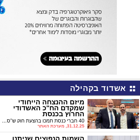
אשדוד בקהילה
מיזם ההנצחה הייחודי
שמקדם הח"כ האשדודי
החרוץ בכנסת
40 חברי כנסת תמכו בהצעת חוק ש"ס, ללא מתנגדים • היום יצוין בכ"ג בטבת, יום טביעת הספינה שבה נספו 44 יהודים בדרך לארץ • דרעי: "סגירת מעגל עבור העדה המרוקאית המפוארת"
31.12.25, מערכת האתר
השמות הנפוצים שניתנו