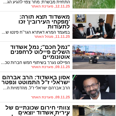
התחזית מבשרת: מחר צפוי להגיע הגשם הראשון של העונה, והעיר נערכת לקראתו במלוא המרץ. צוותי העירייה פרוסים בשטח בהכנות אחרונות, אך בינתיים הטבע העירוני כבר חוגג
12.11.25, מערכת האתר
מאשדוד תצא תורה:
'מפקחי העירובין' זכו
לתעודות
במעמד המרא דאתרא הגר"ח פינטו שליט"א: חולקו תעודות הסמכה ל'מפקחי 'עירובין'
11.11.25, מנהל האתר
"נמל חכם": נמל אשדוד
השלים פיילוט לרחפנים
אוטונומיים
הפיילוט נערך בשיתוף חמש חברות טכנולוגיה ומציב את נמל אשדוד בחזית החדשנות העולמית • יו"ר הדירקטוריון: "אנו שואפים לאמץ את מודל נמל רוטרדם" • נבחנת היתכנות להרחבת הפרויקט
09.11.25, מערכת האתר
אסון באשדוד: הרב אברהם
ישראלי ז"ל התמוטט ונפטר
הרב אברהם ישראלי ז"ל, מהדמויות המוכרות ברובע ז' באשדוד, התמוטט אמש ברחוב ופונה לבית החולים שם השיב את נשמתו. הלווייתו תצא מרח' עקביא בן מהללאל 7 בשעה 10:00 בדרכה לבית העלמין בעיר
09.11.25, מערכת האתר
צוותי חירום שכונתיים של
עירית אשדוד יוצאים