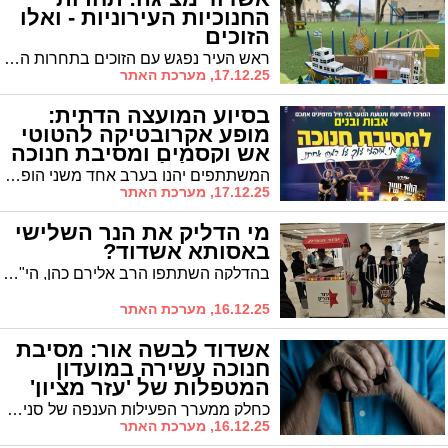
החנוכיות העירוניות - ואלו
הזוכים
ראש העיר נפגש עם הזוכים בתחרות החנוכיות העירונית: מקום ראשון לבית הספר רבין, מקום שני לבית הספר אחדות
17.12.25, מערכת האתר
בסיוע המועצה הדתית:
מופע אקרובטיקה להטוטי
אש וקסמים ומסיבת חנוכה
מרכזית לילדי 'אבות ובנים'
המשתתפים יהנו בערב אחד משני הופעות ענק של הצגה מרתקת בשם 'קשר ישיר' ומופע אקרובטיקה להטוטי אש קסמים ואורות ע"י האחים קאהן
17.12.25, מערכת האתר
מי הדליק את הנר השלישי
באסותא אשדוד?
בהדלקה השתתפו הרב אלירם כהן, הי"ו המכהן כרב בית הכנסת תהילה לדוד ברובע א באשדוד ויו"ר המועה"ד יהוד מונסון
16.12.25, מערכת האתר
אשדוד לבשה אור: מסיבת
חנוכה עשירה במועדון
המטפלות של 'עזר מציון'
כחלק ממערך הפעילות הענפה של סניף הסיעוד "עזר מציון" באשדוד - רובע ו', מפעיל הסניף מועדון מטפלות, בו חברות צוות מטפלות הסיעוד, העוסקות בעבודת הקודש בבתי קשישים וקשישות תושבי העיר במהלך כל השנה
16.12.25, מערכת האתר