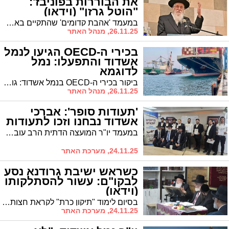
את הבוררות בפוניבז':
"הוטל גרזן" (וידאו)
במעמד 'אהבת קדומים' שהתקיים באשדוד ובו השתתפו בוגרי ישיבת גרודנא תקף הגר"ע אויערבאך את הבוררות שהתקבלה בישיבת פוניבז': "הוטל גרזן". צפו
26.11.25, מנהל האתר
בכירי ה-OECD הגיעו לנמל
אשדוד והתפעלו: נמל
לדוגמא
ביקור בכירי ה-OECD בנמל אשדוד: גומז, סולטן, הילה גלוזמן ורועי כחלון הגיעו למפגש מקצועי עם הנהלת הנמל
26.11.25, מנהל האתר
'תעודות סופר': אברכי
אשדוד נבחנו וזכו לתעודות
במעמד יו"ר המועצה הדתית הרב עובדיה דהן חולקו "תעודת סופר" לאברכים שעמדו בכור המבחן בהצלחה. בימים אלו נפתח במועצה הדתית קורס "הדרכת חתנים" בראשותו של הגר"א בוטבול
24.11.25, מערכת האתר
כשראש ישיבת גרודנא נסע
לבקו"ם: עשור להסתלקותו
(וידאו)
בסיום לימוד "תיקון כרת" לקראת חצות לילה המרא דאתרא הגר"ח פינטו הזכיר את גדלותו של הגרד"צ קרלנשטיין זצ"ל. כיצד הגיב הגרד"צ קרלנשטיין לאחר שנפגש לראשונה עם הרה"צ רבי משה אהרון פינטו זצ"ל? מדוע הגרד"צ קרלנשטיין נסע באוטובוס לתל השומר? בכל שבת היה מכתת את רגליו לשאת דברי חיזוק והתעוררות בבתי הכנסת
24.11.25, מערכת האתר