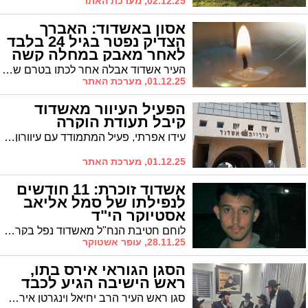
02.12.25, מערכת האתר
אסון באשדוד: האברך
הצדיק נפטר בגיל 24 בלבד
לאחר מאבק במחלה קשה
העיר אשדוד אבלה אחר לכתו בטרם של האברך הצדיק ר' הראל חיים סולימן שהלך לעולמו לאחר מאבק בחלה קשה והוא בן 24 בלבד. המנוח הותיר אחריו אשה צעירה ותינוק בן מספר חודשים, שנולד בעוד אביו מתמודד עם המחלה
01.12.25, מערכת האתר
הפעיל העיוור מאשדוד
קיבל תעודת הוקרה
עידו אפרתי, פעיל המתמודד עם עיוורון, קיבל אתמול תעודת הוקרה ממנהלת בית הספר אופק על פעילותו ההתנדבותית, בטקס פתיחת שבוע 'ואהבת' שהתקיים בבית הספר ברובע ט"ו
01.12.25, מערכת האתר
אשדוד זוכרת: 11 חודשים
לנפילתו של סמל אליאב
אסטיוקר הי"ד
לוחם חטיבת הנח"ל מאשדוד נפל בקרב בהגנה על המולדת; הטקס יתקיים ביום ראשון בבית כנסת באשדוד, למחרת תתקיים עלייה לקבר
28.11.25, עופר אשטוקר
הסגן הגוראי אירס בתו,
ראש הישיבה הגיע לכבד
סגן ראש העיר הרב יחיאל וינגרטן אירס את בתו ואישי ציבור לצד החברים באגודת ישראל הגיעו לאחל מזל טוב. בין הנצפים: ראש ישיבת גרודנא הגאון רבי משה שמידע