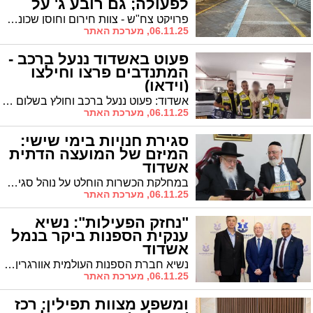
לפעולה; גם רובע ג' על
הכוונת
פרויקט צח"ש - צוות חירום וחוסן שכונתי - ממשיך להתרחב באשדוד, כאשר בשבוע שעבר יצא לדרך הסיור הראשון של הצוות ברובע ב'
06.11.25, מערכת האתר
פעוט באשדוד ננעל ברכב -
המתנדבים פרצו וחילצו
(וידאו)
אשדוד: פעוט ננעל ברכב וחולץ בשלום על ידי מתנדבי ידידים • "האם הודתה לנו על מהירות ההגעה ומקצועיות החילוץ" • צפו
06.11.25, מערכת האתר
סגירת חנויות בימי שישי:
המיזם של המועצה הדתית
אשדוד
במחלקת הכשרות הוחלט על נוהל סגירת חנויות, לפחות כשעה לפני כניסת השבת ופתיחתם לפחות חצי שעה לאחר צאת השבת. המועצה הדתית חילקה 'לוח מגנט' צבעוני זמני סגירה ופתיחה לבתי עסק שבת וחג. המרא דאתרא הגר"ח פינטו בירך את יו"ר המועה"ד הרב דהן על היוזמה הברוכה לחיזוק השבת
06.11.25, מערכת האתר
"נחזק הפעילות": נשיא
ענקית הספנות ביקר בנמל
אשדוד
נשיא חברת הספנות העולמית אוורגרין מר Kuang Hui Wu, הגיע השבוע לביקור אסטרטגי בנמל אשדוד יחד עם משלחת בכירים מהחברה. המטרה המרכזית של הביקור: חיזוק הקשרים העסקיים והגדלה משמעותית של היקפי הפעילות של אוורגרין - השביעית בגודלה בעולם - בנמל אשדוד.
06.11.25, מערכת האתר
ומשפע מצוות תפילין: רכז