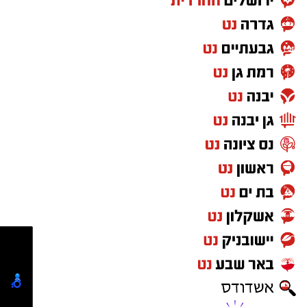
במקביל, המדינה מקדמת מערכת טכנולוגית
חדשה שתאפשר לנהגים לצלם את שלט החנייה
ולקבל באופן מיידי מידע על תנאי החנייה, שעות
התשלום ואף קישור ישיר להפעלת החנייה
באפליקציה.
חשוב לציין:
בשלב זה לא התקבלה החלטה על
ביטול ההטבה באשדוד, אולם לפי המתווה
שפורסם, העיר עשויה להידרש בעתיד להתאים את
הסדרי החנייה לכללים החדשים.
מעוניינים להגיב? לדווח ? צרו איתנו קשר במייל -
ASHDODS@ISNET.CO.IL