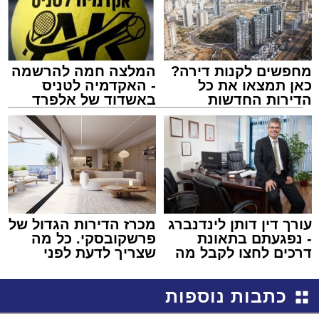
מחפשים לקנות דירה?
המלצה חמה להרשמה
כאן תמצאו את כל
- האקדמיה לטניס
הדירות החדשות
באשדוד של אלפרד
למכירה באשדוד >>>
קריאולנסקי - לילדים
עורך דין דותן לינדנברג
מכרז הדירות הגדול של
- נפגעתם בתאונת
פרשקובסקי. כל מה
דרכים לחצו לקבל מה
שצריך לדעת לפני
שמגיע לכם
שמגישים הצעה לדירה
באשדוד
כתבות נוספות