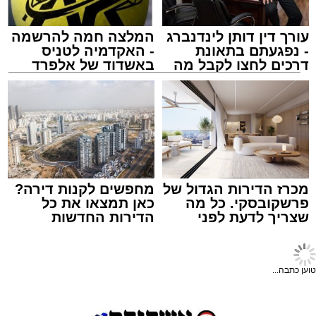
עורך דין דותן לינדנברג
המלצה חמה להרשמה
- נפגעתם בתאונת
- האקדמיה לטניס
דרכים לחצו לקבל מה
באשדוד של אלפרד
שמגיע לכם
קריאולנסקי - לילדים
מתחם חנייה בחוף אשדוד. צילום: עופר אשטוקר
עופר אשטוקר / 14:54 06.08.26
מכרז הדירות הגדול של
מחפשים לקנות דירה?
פרשקובסקי. כל מה
כאן תמצאו את כל
שצריך לדעת לפני
הדירות החדשות
תגים:
חנייה חינם בחופי אשדוד
שמגישים הצעה לדירה
למכירה באשדוד >>>
באשדוד
גם אם אשדוד אינה נמצאת בשלב הראשון של
טוען כתבה...
רפורמת אזורי החנייה, השינויים הצפויים עשויים
להשפיע באופן ישיר על אחת ההטבות המוכרות