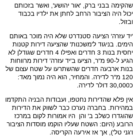
שהקימה בבני ברק, 'אור יהושע', ואשר בזכותם
יכול היה הציבור הרחב לחתן את ילדיו בכבוד
ובזול.
'יד עזרה' הציעה סטנדרט שלא היה מוכר באותם
הימים. בניגוד ל'משכנות' שהציעה דירות קטנות
יחסית בנות 3 חדרים ואפילו 4 חדרים שגודלן לא
הגיע ל-90 מ"ר, הציעו ב'יד עזרה' דירות מרווחות
בנות ארבעה חדרים שהשתרעו על שטח עצום של
120 מ"ר לדירה. והמחיר, הוא היה נמוך מאד:
כ30,000 דולר לדירה.
אין פלא שהדירות נחטפו, ועבודות הבניה התקדמו
במהירות. בחברה נערכו כבר לשווק את הדירות
שהוגדרו כשלב ב' והן היו אמורות לקום במרכז
הרובע (היום: השטח שעליו הוקמו מוסדות הציבור
ו'גני טל'), אך אז אירעה הקריסה.