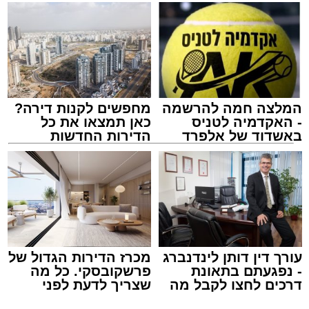
תגים:
לג בעומר
,
מירון
,
הרוגי מירון
,
י"ג קדושי מירון
המלצה חמה להרשמה
מחפשים לקנות דירה?
- האקדמיה לטניס
כאן תמצאו את כל
באשדוד של אלפרד
הדירות החדשות
קריאולנסקי - לילדים
למכירה באשדוד >>>
עורך דין דותן לינדנברג
מכרז הדירות הגדול של
- נפגעתם בתאונת
פרשקובסקי. כל מה
דרכים לחצו לקבל מה
שצריך לדעת לפני
בית הכנסת יג קדושי אשדוד. מינהלת רובע ג'
שמגיע לכם
שמגישים הצעה לדירה