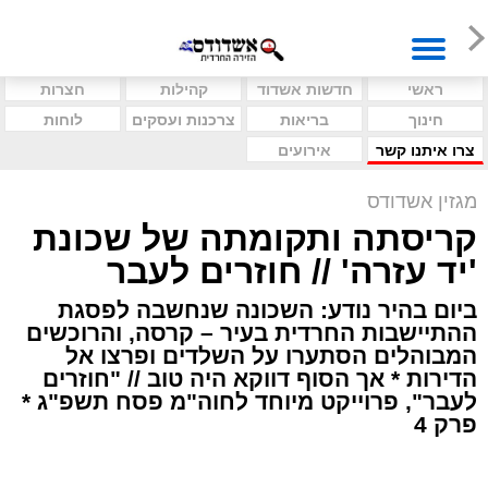
ראשי
חדשות אשדוד
קהילות
חצרות
חינוך
בריאות
צרכנות ועסקים
לוחות
צרו איתנו קשר
אירועים
מגזין אשדודס
קריסתה ותקומתה של שכונת
'יד עזרה' // חוזרים לעבר
ביום בהיר נודע: השכונה שנחשבה לפסגת
ההתיישבות החרדית בעיר – קרסה, והרוכשים
המבוהלים הסתערו על השלדים ופרצו אל
הדירות * אך הסוף דווקא היה טוב // "חוזרים
לעבר", פרוייקט מיוחד לחוה"מ פסח תשפ"ג *
פרק 4