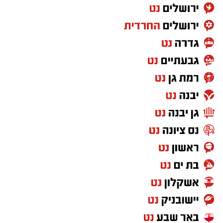
היה זה ביום ל"ג בעומר תשל"ו. חמש טיוליות
(אוטובוסים, או נכון יותר טנדרים, ששימשו אז
בעיקר לנסיעות בינעירוניות), בהן כ-200 תושבי
אשדוד, יצאו לעבר מירון, כאשר הנסיעה אורגנה
בידי העיריה שאף דאגה לסבסד את עלויות
הנסיעה. בהגיע השיירה אל המורד התלול בכניסה
לטבריה, החלה פתאום אחת הטיוליות להידרדר
במהירות, היא עקפה את שתי הטיוליות שלפניה –
והתהפכה על צדה.
כבר ברגעים הראשונים, התבררו מימדי הזוועה.
"כשהטיולית התחילה להידרדר נשמעו צעקות מכל
עבר. המכונית קיפצה על הכביש ואז נשמעה