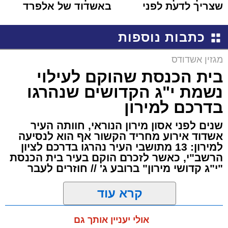
שצריך לדעת לפני
באשדוד של אלפרד
שמגישים הצעה לדירה
קריאולנסקי - לילדים
באשדוד
כתבות נוספות
מגזין אשדודס
בית הכנסת שהוקם לעילוי
נשמת י"ג הקדושים שנהרגו
בדרכם למירון
שנים לפני אסון מירון הנוראי, חוותה העיר
אשדוד אירוע מחריד הקשור אף הוא לנסיעה
למירון: 13 מתושבי העיר נהרגו בדרכם לציון
הרשב"י, כאשר לזכרם הוקם בעיר בית הכנסת
"י"ג קדושי מירון" ברובע ג' // חוזרים לעבר
קרא עוד
מנהל האתר / 00:21 06.05.26
אולי יעניין אותך גם