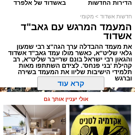
הדירות החדשות
באשדוד של אלפרד
למכירה באשדוד >>>
קריאולנסקי - לילדים
תגים:
אשדוד
,
חסימות תנועה
חדשות אשדוד
>
מקומי
המעמד המרגש עם גאב"ד
לקראת קיום פסטיבל "חלון לים התיכון" שיתקיים
אשדוד
בימים רביעי וחמישי הקרובים (12-13.8) בחוף
לידו, משטרת אשדוד ועיריית אשדוד נערכות
את מעמד ההבדלה ערך הגה"צ רבי שמעון
גלאי שליט"א, כאשר מולו עמד גאב"ד אשדוד
בהיערכות מיוחדת ותיפעול צירי התנועה באזור.
והגאון רבי ישראל בונם שרייבר שליט"א, רב
בשל האירוע הצפוי, יחולו שינויים והגבלות תנועה
קהילת 'בני פנחס'. לצידם השתתפו מאות
באזור חוף לידו, הטיילת וסביבת מתחם
תלמידי הישיבות שליוו את המעמד בשירה
הפסטיבל.
וברגש
להלן פירוט חסימות הצירים ומוקדי ההכוונות:
קרא עוד
אולי יעניין אותך גם
שדרות משה דיין
– חסימות והכוונת תנועה
באזור הסמוך לחוף ולמתחם הפסטיבל.
שדרות ירושלים
– חסימות והכוונות בצירי