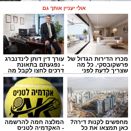
אולי יעניין אותך גם
מכרז הדירות הגדול של
עורך דין דותן לינדנברג
פרשקובסקי. כל מה
- נפגעתם בתאונת
שצריך לדעת לפני
דרכים לחצו לקבל מה
שמגישים הצעה לדירה
שמגיע לכם
באשדוד
הכבישים פתוחים באשדוד
מערכת האתר / 13:52 10.08.26
מחפשים לקנות דירה?
המלצה חמה להרשמה
כאן תמצאו את כל
- האקדמיה לטניס