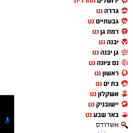
מעוניינים להגיב? לדווח ? צרו איתנו קשר במייל -
ASHDODS@ISNET.CO.IL