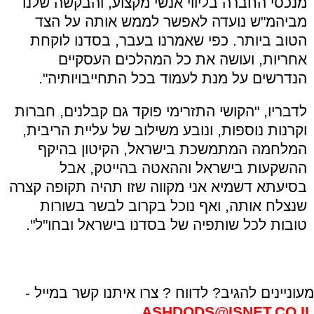
מנכסי החברה בליווי אנשי מקצוע, והבקשה שלנו
מביהמ"ש נועדה לאפשר לממש אותה על הצד
הטוב ביותר. כפי שאמרנו בעבר, בסדנו לוקחת
אחריות, ועושה את כל המהלכים העסקיים
הנדרשים על מנת לעמוד בכל התחייבויותיה".
לדבריו, "הקושי התזרימי פוקד גם קבלנים, חברות
וקרנות נוספות, ונובע משילוב של עליית הריבית,
המלחמה המתמשכת בישראל, הקיטון בהיקף
ההשקעות בישראל וההאטה בהייטק, אבל
בסיעתא דשמיא אני מקווה שזו תהיה תקופה קצרה
שנצלח אותה, ואף נוכל בקרוב לבשר בשורות
טובות לכל שותפיה של בסדנו בישראל ובחו"ל".
מעוניינים להגיב? לדווח ? צרו איתנו קשר במייל -
ASHDODS@ISNET.CO.IL