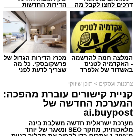
דרכים לחצו לקבל מה
הדירות החדשות
שמגיע לכם
למכירה באשדוד >>>
מסעדת רובן. יחצ
מנהל האתר / 16:08 26.07.26
המלצה חמה להרשמה
מכרז הדירות הגדול של
- האקדמיה לטניס
פרשקובסקי. כל מה
באשדוד של אלפרד
שצריך לדעת לפני
קריאולנסקי - לילדים
שמגישים הצעה לדירה
תגים:
מסעדת רובן
,
רובן
באשדוד
צרכנות ועסקים
>
תוכן שיווקי
קניית קישורים עוברת מהפכה:
אכלתם בשר, ועכשיו הכתבה הזאת. אנחנו יודעים
המערכת החדשה של
שהיא תגרום לקיבה שלכם להתגעגע עד כאב
לבורגר לוהט ועסיסי, נוטף טעם וארומה, שמתפנק
ai.buypost
לו בתוך לחמניה שיצאה זה עתה מהתנור,
מערכת ישראלית חדשה משלבת בינה
קראנצ'ית מבחוץ ורכה מבפנים, כשהוא עטוף
מלאכותית, מחקר SEO ומאגר של יותר
באהבה באוסף רטבים פיקנטיים מופלאים. אז
מ־1,200 אתרים כדי להפוך את תהליך קניית