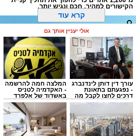
הקישורים למהיר, חכם ונגיש יותר.
למה אנחנו עושים לכם את זה? רק כי אנחנו
נשמות טובות וחשוב לנו שבתום ימי ההתרחקות
מכל בקר ועוף, תדעו בדיוק לאן ללכת ולא תבזבזו
קרא עוד
את זמנכם על התלבטויות מיותרות. כאלה אנחנו,
אנשי בשורות. ובשרים.
אולי יעניין אותך גם
עורך דין דותן לינדנברג
המלצה חמה להרשמה
- נפגעתם בתאונת
- האקדמיה לטניס
דרכים לחצו לקבל מה
באשדוד של אלפרד
שמגיע לכם
קריאולנסקי - לילדים
צילום ai.buypost
תוכן שיווקי / 12:41 07.07.26