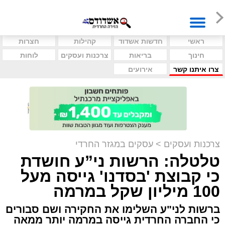
ראשי
חדשות אשדוד
קהילות
חצרות
חינוך
בריאות
צרכנות ועסקים
לוחות
צרו איתנו קשר
אירועים
צרכנות ועסקים
>
עסקים במגזר החרדי
טלטלה: הרשות ני”ע חושדת
כי קבוצת 'בסדנו' גייסה מעל
100 מיליון שקל במרמה
ברשות לני"ע השלימו את החקירה ושם סבורים
כי החברה החרדית גייסה במרמה יותר ממאה