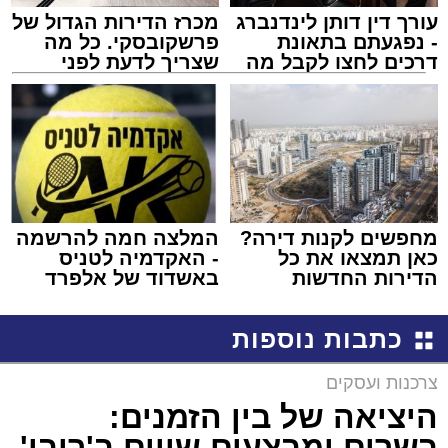
עורך דין דותן לינדנברג
מכרז הדירות הגדול של
- נפגעתם בתאונת
פרשקובסקי. כל מה
דרכים לחצו לקבל מה
שצריך לדעת לפני
שמגיע לכם
שמגישים הצעה לדירה
באשדוד
מחפשים לקנות דירה?
המלצה חמה להרשמה
כאן תמצאו את כל
- האקדמיה לטניס
הדירות החדשות
באשדוד של אלפרד
למכירה באשדוד >>>
קריאולנסקי - לילדים
כתבות נוספות
צרכנות ועסקים
היציאה של בין הזמנים:
בשרים ומבצעים שווים ב'רובן'