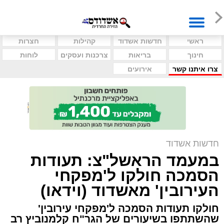
ראשי
חדשות אשדוד
קהילות
חצרות
חינוך
בריאות
צרכנות ועסקים
לוחות
צרו איתנו קשר
אירועים
חדשות אשדוד
במעמד הראשל"צ: תעודות
הסמכה חולקו ל'מפקחי
העירובין' מאשדוד (וידאו)
חולקו תעודות הסמכה ל'מפקחי עירובין'
שהשתתפו בשיעורים של הגר"ח קלמנוביץ רב