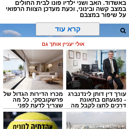
באשדוד. האב ושני ילדיו פונו לבית החולים
במצב קשה ובינוני, וכעת מעדכן הצוות הרפואי
על שיפור במצבם
קרא עוד
אולי יעניין אותך גם
עורך דין דותן לינדנברג
מכרז הדירות הגדול של
- נפגעתם בתאונת
פרשקובסקי. כל מה
דרכים לחצו לקבל מה
שצריך לדעת לפני
שמגיע לכם
שמגישים הצעה לדירה
באשדוד
צילום: דוברות איחוד הצלה