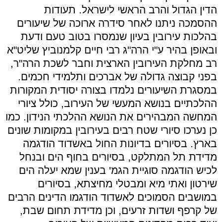
הדין הגדול והרב הראשי לישראל. תעודות
ההסמכה ניתנו לאחר סידרה ארוכה של שיעורים
בהלכות עירובין בעיון שנמסרו בטוב טעם ודעת
ובאופן בהיר ע"י הרה"ג רבי חיים קלמנוביץ שליט"א
רב מחלקת העירובין הארצית וחבר לשכת הרה"ר,
בפני קבוצה גדולה של אברכים ותלמידי חכמים.
במסגרת השיעורים נלמדו בצורה יסודית המקורות
ההלכתיים בנושא המעשי של העירוב, כולל ציורי
המחשה המבהירים את הנושא ההלכתי הנידון. כמו
כן נערכו סיורי שטח רבים בעירובין במקומות שונים
בארץ. בסיורים בדיונות החול באשדוד הודגמה
מדידת תל המתלקט, בסיורים בחוף הים ובנחל
לכיש הודגמה סוגיית הגמ' בענין שמא יעלה הים
שירטון ואתי מיא ומבטלי מחיצתא, בסיורים
במושבים הסמוכים לאשדוד הודגמו הדינים הרבים
של קרפף ושדות זרעים, וכן מדידת תחום שבת,