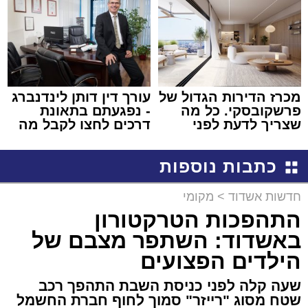
מכרז הדירות הגדול של
עורך דין דותן לינדנברג
פרשקובסקי. כל מה
- נפגעתם בתאונת
שצריך לדעת לפני
דרכים לחצו לקבל מה
שמגישים הצעה לדירה
שמגיע לכם
באשדוד
כתבות נוספות
חדשות אשדוד
>
מקומי
התהפכות הטרקטורון
באשדוד: השתפר מצבם של
הילדים הפצועים
שעה קלה לפני כניסת השבת התהפך רכב
שטח מסוג "רייזר" סמוך לחוף חברת החשמל