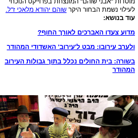
מוסדות "אבני שוהם" המונצחת בפרוייקט הנוכחי
לעילוי נשמת הבחור היקר
שוהם יהודא מלאכי ז"ל.
עוד בנושא:
מדוע צעדו האברכים לאורך החוף?
ולערב עירובו: מבט ל'עירוב' האשדודי המהודר
בשורה: בית החולים נכלל בתוך גבולות העירוב
המהודר