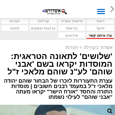
ראשי
חדשות אשדוד
קהילות
חצרות
חינוך
בריאות
צרכנות ועסקים
לוחות
צרו איתנו קשר
אירועים
אשדוד בקהילה
>
חצרות
'שלושים' לתאונה הטראגית:
המוסדות יקראו בשם 'אבני
שוהם' לע"נ שוהם מלאכי ז"ל
עצרת התעוררות לזכרו של הבחור שוהם יהודה
מלאכי ז"ל במעמד רבנים חשובים | מוסדות
התורה והחסד "אורח הישר" יקראו מעתה
"אבני שוהם" לעילוי נשמתו