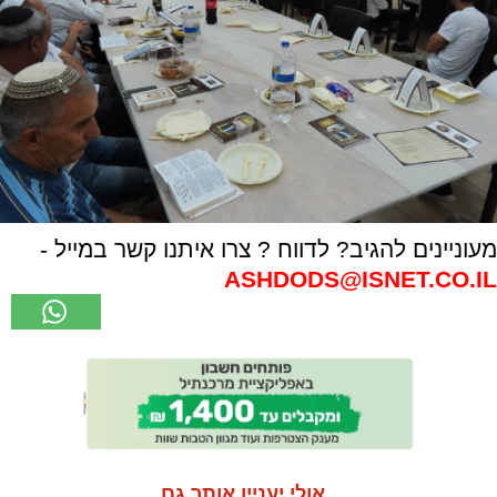
מעוניינים להגיב? לדווח ? צרו איתנו קשר במייל -
ASHDODS@ISNET.CO.IL
אולי יעניין אותך גם