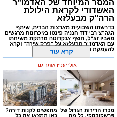
המסר המיוחד של האדמו"ר
העיר הרב אבי אמסלם בשיתוף הרשות העירונית
האשדודי לקראת הילולת
'מהות' בראשות חבר מועצת העיר הרב מני אזולאי.
הרה"ק מבעלזא
האירוע הענק יתקיים כאמור ע"י 'המרכז למורשת'
בדרשתו השבועית מארצות הברית, שיתף
ובשיתוף רשת ישיבות בין הזמנים 'חזון עובדיה'
הגה"צ רבי דוד חנניה פינטו בזיכרונות מרגשים
מבית הרשות העירונית 'מהות' במסגרתה פועלות
מאביו זצ"ל, חשף אנקדוטה מרתקת משיחתו
עשרות נקודות של ישיבות בין הזמנים ברחבי העיר
עם האדמו"ר מבעלזא על "פרק שירה" וקרא
להעמקת מידת הכרת הטוב
שבהם לומדים מאות בחורי ישיבות ומתעלים
בתורה גם בימי החופש.
מערכת האתר / 00:23 06.08.26
קרא עוד
במופע סיום בין הזמנים שישולב עם מלווה מלכה
אולי יעניין אותך גם
מוזיקלי יופיעו על במה אחת ענקי הזמר והרגש,
בנצי שטיין, יצחק בן ארזה ושמוליק קליין בליווי
תזמורת מורחבת בניצוחו של מאסטרו דני אבידני.
תגים:
אשדוד
,
בעלזא
,
הילולא