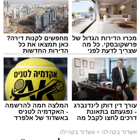
מכרז הדירות הגדול של
מחפשים לקנות דירה?
המרכז למורשת
פרשקובסקי. כל מה
כאן תמצאו את כל
מנהל האתר / 10:42 06.08.26
שצריך לדעת לפני
הדירות החדשות
שמגישים הצעה לדירה
למכירה באשדוד >>>
באשדוד
תגים:
המרכז למורשת
,
"מהות"
עורך דין דותן לינדנברג
המלצה חמה להרשמה
ימים ספורים לתום בין הזמנים אב שהיה גדוש
- נפגעתם בתאונת
- האקדמיה לטניס
בפעילויות שונות ומגוונות, במוצאי שבת הקרוב,
דרכים לחצו לקבל מה
באשדוד של אלפרד
שמגיע לכם
קריאולנסקי - לילדים
פרשת ראה, ייערך מופע סיום בין הזמנים ומלווה
אשדוד בקהילה
>
אשדוד בקהילה
מלכה על ידי "המרכז למורשת" בראשות מ"מ ראש