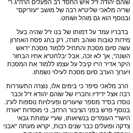
שוהם יהודה ז"ל איש החסד רב הפעלים הרה"ג ר'
שריה מלאכי שליט"א רבה של מושב "עזריקם"
ובנוסף הוא גם מוהל ושוחט.
בדבריו עמד על דמותו של בנו ז"ל שהיה בעל
מידות טובות ואוהב תורה, רק בחג פסח האחרון
עשה סיום מסכת והתחיל ללמוד מסכת "ראש
השנה", אך לא זכה, אבל יבלחט"א אחיו הבחור
היקר אדיר הי"ו קיבל על עצמו ללמוד את המסכת
ויערוך הערב סיום מסכת לעילוי נשמתו.
הרב מלאכי סיפר כי בימים אלו, נוצרה התעוררות
רבה אצל ידידיו וחבריו של שוהם יהודא ז"ל וכבר
נוסדו בס"ד מספר שיעורים ופעילויות נוספות לע"נ.
בנוסף פרש בפני הציבור הרחב, כי מוסדות "אורח
הישר" העומדים בנשיאותו, שע"י עמותת גבאי
צדקה ופועלים כבר שנים רבות, יקראו מעתה "אבני