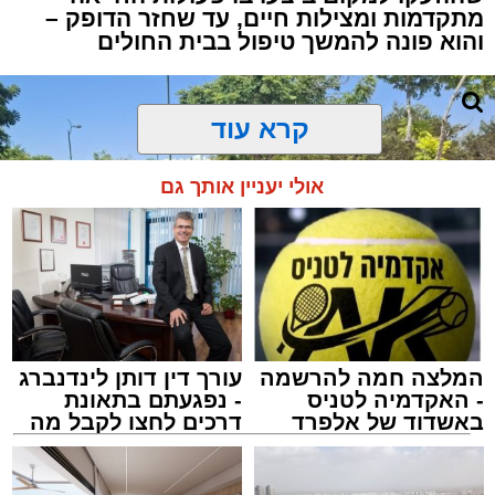
מתקדמות ומצילות חיים, עד שחזר הדופק –
והוא פונה להמשך טיפול בבית החולים
קרא עוד
אולי יעניין אותך גם
המלצה חמה להרשמה
עורך דין דותן לינדנברג
- האקדמיה לטניס
- נפגעתם בתאונת
באשדוד של אלפרד
דרכים לחצו לקבל מה
קריאולנסקי - לילדים
שמגיע לכם
צילום: דוברות איחוד הצלה