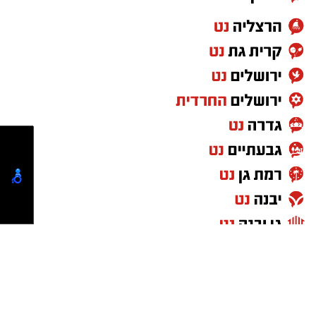
טיפול רפואי ראשוני והיא פונתה בניידת טיפול
נמרץ לחדר הטראומה במרכז הרפואי אסותא
באשדוד כשהיא במצב בינוני ויציב.”
גם צוותי איחוד הצלה העניקו טיפול רפואי בזירה.
החובשים יעקב מזוז, אליעזר בן דוד ויוסי ברנשטיין
מסרו כי האישה נפלה מסולם תוך כדי עבודתה