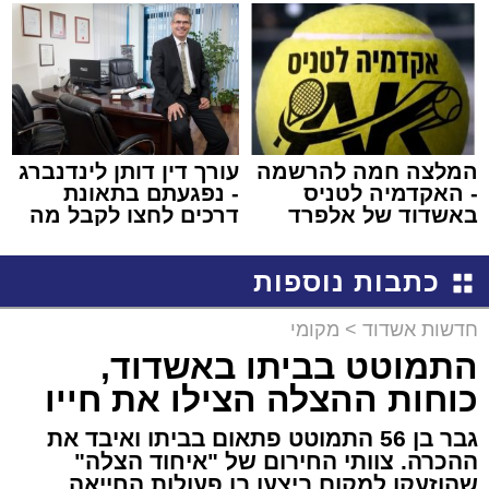
שמגישים הצעה לדירה
למכירה באשדוד >>>
באשדוד
המלצה חמה להרשמה
עורך דין דותן לינדנברג
- האקדמיה לטניס
- נפגעתם בתאונת
באשדוד של אלפרד
דרכים לחצו לקבל מה
קריאולנסקי - לילדים
שמגיע לכם
כתבות נוספות
חדשות אשדוד
>
מקומי
התמוטט בביתו באשדוד,
כוחות ההצלה הצילו את חייו
גבר בן 56 התמוטט פתאום בביתו ואיבד את
ההכרה. צוותי החירום של "איחוד הצלה"
שהוזעקו למקום ביצעו בו פעולות החייאה