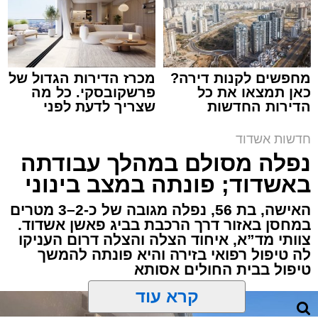
מערכת האתר / 15:39 07.08.26
מחפשים לקנות דירה?
מכרז הדירות הגדול של
כאן תמצאו את כל
פרשקובסקי. כל מה
הדירות החדשות
שצריך לדעת לפני
תגים:
איחוד הצלה
,
אשדוד
,
הצלה
למכירה באשדוד >>>
שמגישים הצעה לדירה
באשדוד
חדשות אשדוד
אירוע דרמטי הסתיים בנס רפואי באשדוד, לאחר
נפלה מסולם במהלך עבודתה
שגבר בן 56 התמוטט בביתו שבאחד הרחובות
באשדוד; פונתה במצב בינוני
ברובע י"א בעיר, כתוצאה מאירוע פתאומי שגרם
להפסקת פעילות ליבו.
האישה, בת 56, נפלה מגובה של כ-2–3 מטרים
במחסן באזור דרך הרכבת בביג פאשן אשדוד.
צוותי מד”א, איחוד הצלה והצלה דרום העניקו
למקום הוזעקו מיד צוותי רפואה ומתנדבים של
לה טיפול רפואי בזירה והיא פונתה להמשך
ארגון "איחוד הצלה". החובשים והפרמדיקים
טיפול בבית החולים אסותא
שהגיעו לזירה הבחינו כי הגבר ללא דופק וללא
הכרה, ופתחו מיידית בפעולות החייאה מתקדמות,