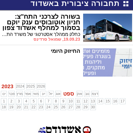
תחבורה ציבורית באשדוד
בשורה לצרכני התח"צ:
חניון אוטובוסים ענק יוקם
בסמוך למחלף אשדוד צפון
החדש
כחלק ממהלך אסטרטגי של משרד התחבורה, צפוי לקום חניון ענק בסמוך למחלף אשדוד צפון אשר ישרת את האוטובוסים בעיר וישמש אף לטעינת הצי המקומי. לפי שעה, לא ברור מה יעלה בגורלו של מסוף התחבורה החדש שהוקם אך לאחרונה ליד הביג
19.09.23, שמואל סרדינס
החיזוק היומי
2023
2024
2025
2026
ספט
דצמ
נוב
אוק
אוג
יול
יונ
מאי
אפר
מרץ
פבר
ינו
1
2
3
4
5
6
7
8
9
10
11
12
13
14
15
16
17
18
19
20
21
22
23
24
25
26
27
28
29
30