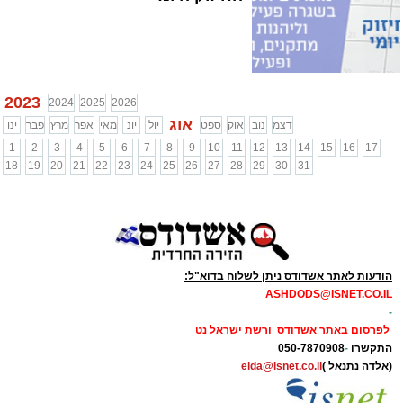
2023
2024
2025
2026
אוג
דצמ
נוב
אוק
ספט
יול
יונ
מאי
אפר
מרץ
פבר
ינו
1
2
3
4
5
6
7
8
9
10
11
12
13
14
15
16
17
18
19
20
21
22
23
24
25
26
27
28
29
30
31
הודעות לאתר אשדודס ניתן לשלוח בדוא"ל:
ASHDODS@ISNET.CO.IL
-
לפרסום באתר אשדודס ורשת ישראל נט
התקשרו
-
050-7870908
(אלדה נתנאל )
elda@isnet.co.il