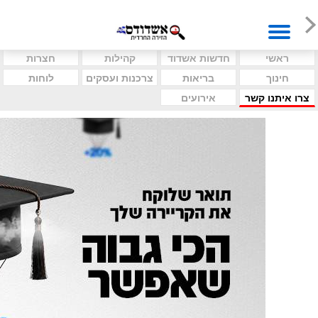
ראשי
חדשות אשדוד
קהילות
חצרות
חינוך
בריאות
צרכנות ועסקים
לוחות
צרו איתנו קשר
אירועים