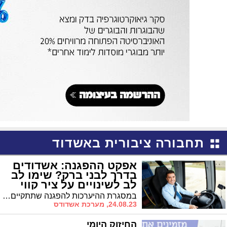
תחבורה ציבורית באשדוד
אפקט ההפגנה: אשדודים
בדרך לבני ברק? שימו לב
לב לשינויים על ציר קווי
התח"צ
במסגרת ההיערכות להפגנה שתתקיים היום בפאתי בני ברק, מפרסם משרד התחבורה על שינויי הלו"ז בקווי התחבורה הציבורית ליממה הקרובה, בכללם בקווי אשדוד-בני ברק
24.08.23, מערכת אשדודס
החיזוק היומי