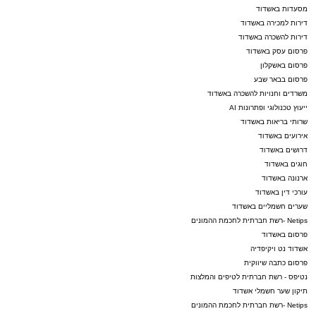
מסעדות באשדוד
דירות למכירה באשדוד
דירות להשכרה באשדוד
פרסום עסק באשדוד
פרסום באשקלון
פרסום בבאר שבע
משרדים וחנויות להשכרה באשדוד
ייעוץ טכנולוגי ופתרונות AI
שרותי בריאות באשדוד
אירועים באשדוד
דרושים באשדוד
חוגים באשדוד
ארנונה באשדוד
עורכי דין באשדוד
שערים חשמליים באשדוד
Netips -רשת חברתית לחכמת ההמונים
פרסום באשדוד
אשדוד נט ויקיפדיה
פרסום כתבה שיווקית
נטיפס - רשת חברתית לטיפים והמלצות
תיקון שער חשמלי אשדוד
Netips -רשת חברתית לחכמת ההמונים