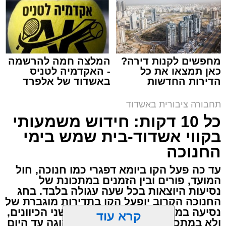
מחפשים לקנות דירה?
המלצה חמה להרשמה
כאן תמצאו את כל
- האקדמיה לטניס
הדירות החדשות
באשדוד של אלפרד
למכירה באשדוד >>>
קריאולנסקי - לילדים
תחבורה ציבורית באשדוד
כל 10 דקות: חידוש משמעותי
בקווי אשדוד-בית שמש בימי
החנוכה
עד כה פעל הקו ביומא דפגרי כמו חנוכה, חול
המועד, פורים ובין הזמנים במתכונת של
נסיעות היוצאות בכל שעה עגולה בלבד. בחג
החנוכה הקרוב יופעל הקו בתדירות מוגברת של
נסיעה בממוצע כל כעשר דקות, בשני הכיוונים,
ולא במתכונת השעתית שהייתה נהוגה עד היום