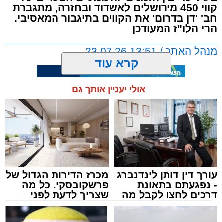
קווי 450 מירושלים לאשדוד ובחזרה, מתגברת
חב' 'דן בדרום' את הקווים בתיגבור המאסיבי.
הרי הלו"ז המעודכן
מנהל האתר / 13:51 23.07.26
קרא עוד
אולי יעניין אותך גם
תגים:
בין הזמנים
,
דן בדרום
,
תיגבור קווי ירושלים
עורך דין דותן לינדנברג
מכרז הדירות הגדול של
- נפגעתם בתאונת
פרשקובסקי. כל מה
דרכים לחצו לקבל מה
שצריך לדעת לפני
שמגיע לכם
שמגישים הצעה לדירה
באשדוד