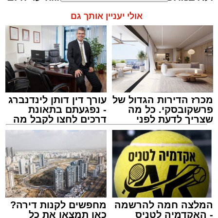
קרא עוד
לוז תיגבור דן בדרום
אולי יעניין אותך גם
מעוניינים להגיב? לדווח ? צרו איתנו קשר במייל -
ASHDODS@ISNET.CO.IL
מכרז הדירות הגדול של
עורך דין דותן לינדנברג
פרשקובסקי. כל מה
- נפגעתם בתאונת
שצריך לדעת לפני
דרכים לחצו לקבל מה
שמגישים הצעה לדירה
שמגיע לכם
באשדוד
אלקטרה אפיקים
מערכת האתר / 15:41 14.12.25