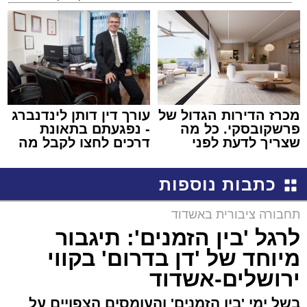
למכירה באשדוד >>>
קריאולנסקי - לילדים
מכרז הדירות הגדול של
עורך דין דותן לינדנברג
פרשקובסקי. כל מה
- נפגעתם בתאונת
שצריך לדעת לפני
דרכים לחצו לקבל מה
שמגישים הצעה לדירה
שמגיע לכם
באשדוד
כתבות נוספות
תחבורה ציבורית באשדוד
לרגל 'בין הזמנים': תיגבור
מיוחד של 'דן בדרום' בקווי
ירושלים-אשדוד
בשל ימי 'בין הזמנים' והעומסים הצפויים על