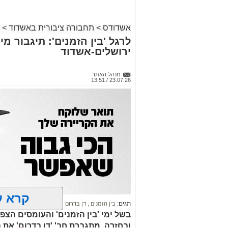
אשדודס
>
תחבורה ציבורית באשדוד
>
לרגל 'בין הזמנים': תיגבור מיו
ירושלים-אשדוד
מנהל האתר
23.07.26 / 13:51
קרא ע
תגים:
בין הזמנים
,
דן בדרום
,
תיגבור קווי ירושלים
ובחזרה, מתגברת חב' 'דן בדרום' את ה