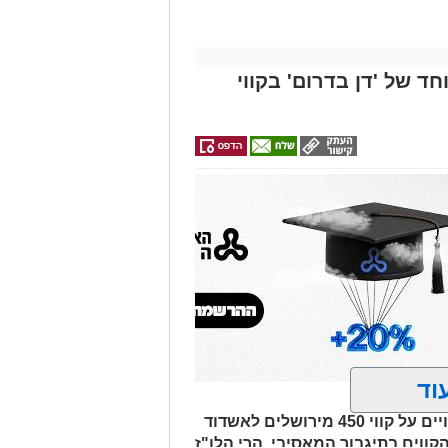
חד של 'דן בדרום' בקווי
וד
בשל ימי 'בין הזמנים' והעומסים הצפויים על קווי 450 מירושלים לאשדוד
קווים בתיגבור המאסיבי. הרי הלו"ז