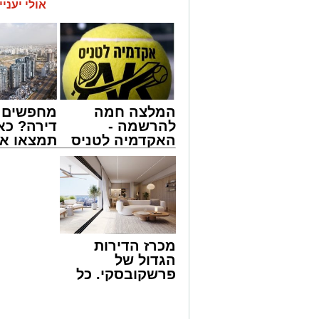
אולי יעניי
המעודכן
המלצה חמה
מחפשים ל
להרשמה -
דירה? כא
האקדמיה לטניס
תמצאו את
באשדוד של
הדירות ה
אלפרד
למכירה ב
קריאולנסקי -
>>>
לילדים
מכרז הדירות
הגדול של
פרשקובסקי. כל
מה שצריך לדעת
לפני שמגישים
הצעה לדירה