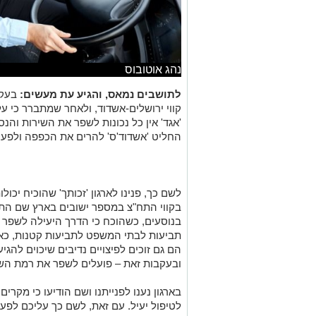
נהג אוטובוס
לתושבים נמאס, והגיע עת מעשים:
בעקב
קווי ירושלים-אשדוד, ולאחר שמתברר כי 
'אגד' אין כל נכונות לשפר את השירות והנ
החליט 'אשדוד'ס' להרים את הכפפה ולפעול
לשם כך, פנינו לארגון 'זכותך' שהוכיח יכול
בקווי התח"צ במספר ישובים בארץ שם התמו
בנוסעים, כשהוכח כי הדרך היעילה לשפר
תביעות לבתי המשפט לתביעות קטנות, כאש
הם גם זוכים לפיצויים נדיבים שיכוים להגי
ובעקבות זאת – פועלים לשפר את רמת הש
בארגון נענו לפנייתנו ושם הודיעו כי מקרים
לטיפול יעיל. עם זאת, לשם כך עליכם לפע