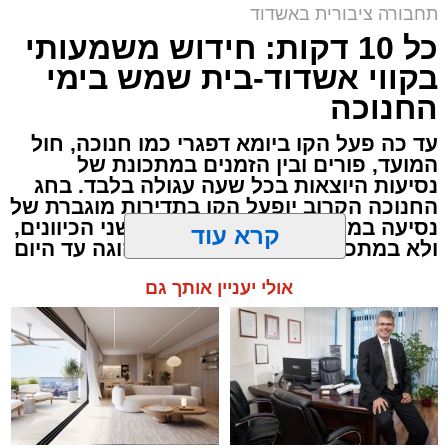
באשדוד
תחבורה ציבורית באשדוד
כל 10 דקות: חידוש משמעותי
בקווי אשדוד-בית שמש בימי
החנוכה
עד כה פעל הקו ביומא דפגרי כמו חנוכה, חול
המועד, פורים ובין הזמנים במתכונת של
נסיעות היוצאות בכל שעה עגולה בלבד. בחג
החנוכה הקרוב יופעל הקו בתדירות מוגברת של
נסיעה בממוצע כל כעשר דקות, בשני הכיוונים,
ולא במתכונת השעתית שהייתה נהוגה עד היום
קרא עוד
לוז תיגבור דן בדרום
אולי יעניין אותך גם
מעוניינים להגיב? לדווח ? צרו איתנו קשר במייל -
ASHDODS@ISNET.CO.IL