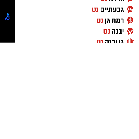
חבר מועצת העיר שמואל שוק מסר כי מדובר
בעבודה מתמשכת הנעשית לאורך השנה כולה מול
חברת אלקטרה אפיקים ומנהל התנועה ארצי מר
שי סעדון ומשרד התחבורה לחיזוק התחבורה
הציבורית. לדבריו, הקו הישיר בין אשדוד לבית
שמש, שהחל לפעול רק לפני מספר שנים, הגיע
כעת לרמת שירות גבוהה, בדומה לשירות לערים
הגדולות, עם מענה רחב ונגיש לציבור הנוסעים.
שוק הוסיף כי התקווה היא שבקרוב ניתן יהיה
להביא בשורות טובות נוספות גם בנוגע להרחבת
השירות לימי השנה כולם, ושנצליח תמיד גם
בתחב"צ מוסיף והולך