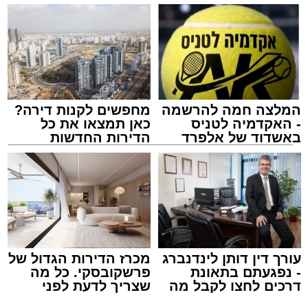
תגים:
בין הזמנים
,
דן בדרום
,
תיגבור קווי ירושלים
המלצה חמה להרשמה
מחפשים לקנות דירה?
- האקדמיה לטניס
כאן תמצאו את כל
באשדוד של אלפרד
הדירות החדשות
קריאולנסקי - לילדים
למכירה באשדוד >>>
עורך דין דותן לינדנברג
מכרז הדירות הגדול של
- נפגעתם בתאונת
פרשקובסקי. כל מה
דרכים לחצו לקבל מה
שצריך לדעת לפני
שמגיע לכם
שמגישים הצעה לדירה