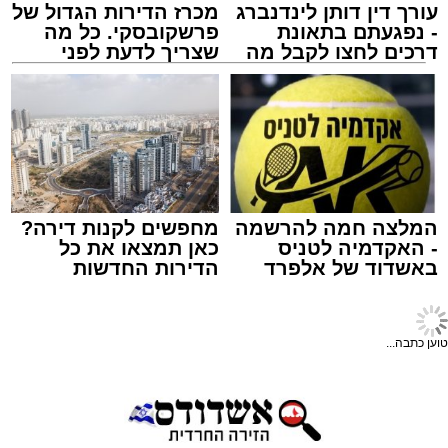
עורך דין דותן לינדנברג
מכרז הדירות הגדול של
- נפגעתם בתאונת
פרשקובסקי. כל מה
דרכים לחצו לקבל מה
שצריך לדעת לפני
שמגיע לכם
שמגישים הצעה לדירה
באשדוד
אלקטרה אפיקים
מערכת האתר / 15:41 14.12.25
המלצה חמה להרשמה
מחפשים לקנות דירה?
- האקדמיה לטניס
כאן תמצאו את כל
באשדוד של אלפרד
הדירות החדשות
קריאולנסקי - לילדים
למכירה באשדוד >>>
תגים:
תחבורה
,
אשדוד
,
שמואל שוק
טוען כתבה...
עד כה פעל הקו ביומא דפגרי כמו חנוכה, חול