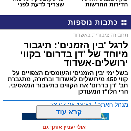
הדירות החדשות
שצריך לדעת לפני
למכירה באשדוד >>>
שמגישים הצעה לדירה
באשדוד
כתבות נוספות
תחבורה ציבורית באשדוד
לרגל 'בין הזמנים': תיגבור
מיוחד של 'דן בדרום' בקווי
ירושלים-אשדוד
בשל ימי 'בין הזמנים' והעומסים הצפויים על
קווי 450 מירושלים לאשדוד ובחזרה, מתגברת
חב' 'דן בדרום' את הקווים בתיגבור המאסיבי.
הרי הלו"ז המעודכן
מנהל האתר / 13:51 23.07.26
קרא עוד
אולי יעניין אותך גם