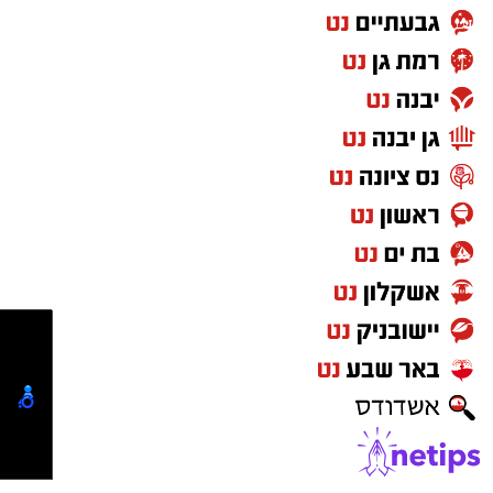
בעבודה מתמשכת הנעשית לאורך השנה כולה מול
חברת אלקטרה אפיקים ומנהל התנועה ארצי מר
שי סעדון ומשרד התחבורה לחיזוק התחבורה
הציבורית. לדבריו, הקו הישיר בין אשדוד לבית
שמש, שהחל לפעול רק לפני מספר שנים, הגיע
כעת לרמת שירות גבוהה, בדומה לשירות לערים
הגדולות, עם מענה רחב ונגיש לציבור הנוסעים.
שוק הוסיף כי התקווה היא שבקרוב ניתן יהיה
להביא בשורות טובות נוספות גם בנוגע להרחבת
השירות לימי השנה כולם, ושנצליח תמיד גם
בתחב"צ מוסיף והולך
מעוניינים להגיב? לדווח ? צרו איתנו קשר במייל -
ASHDODS@ISNET.CO.IL