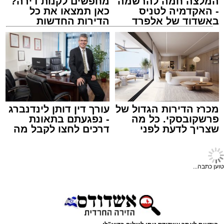
המלצה חמה להרשמה
מחפשים לקנות דירה?
- האקדמיה לטניס
כאן תמצאו את כל
באשדוד של אלפרד
הדירות החדשות
קריאולנסקי - לילדים
למכירה באשדוד >>>
אלקטרה אפיקים
מערכת האתר / 15:41 14.12.25
תגים:
תחבורה
,
אשדוד
,
שמואל שוק
מכרז הדירות הגדול של
עורך דין דותן לינדנברג
פרשקובסקי. כל מה
- נפגעתם בתאונת
עד כה פעל הקו ביומא דפגרי כמו חנוכה, חול
שצריך לדעת לפני
דרכים לחצו לקבל מה
שמגישים הצעה לדירה
שמגיע לכם
המועד, פורים ובין הזמנים במתכונת של נסיעות
באשדוד
היוצאות בכל שעה עגולה בלבד.
טוען כתבה...
בחג החנוכה הקרוב יופעל הקו בתדירות מוגברת
של נסיעה בממוצע כל כעשר דקות, בשני הכיוונים,