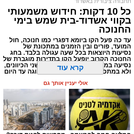
תחבורה ציבורית באשדוד
כל 10 דקות: חידוש משמעותי
בקווי אשדוד-בית שמש בימי
החנוכה
עד כה פעל הקו ביומא דפגרי כמו חנוכה, חול
לוז תיגבור דן בדרום
המועד, פורים ובין הזמנים במתכונת של
נסיעות היוצאות בכל שעה עגולה בלבד. בחג
החנוכה הקרוב יופעל הקו בתדירות מוגברת של
נסיעה בממוצע כל כעשר דקות, בשני הכיוונים,
ולא במתכונת השעתית שהייתה נהוגה עד היום
מעוניינים להגיב? לדווח ? צרו איתנו קשר במייל -
קרא עוד
ASHDODS@ISNET.CO.IL
אולי יעניין אותך גם