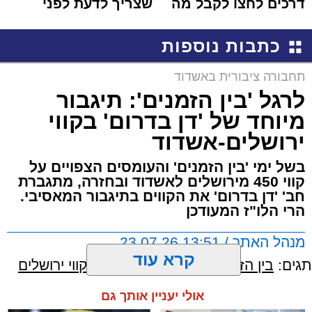
דרכים לחצו לקבל מה
שצריך לדעת לפני
שמגיע לכם
שמגישים הצעה לדירה
באשדוד
כתבות נוספות
תחבורה ציבורית באשדוד
לרגל 'בין הזמנים': תיגבור
מיוחד של 'דן בדרום' בקווי
ירושלים-אשדוד
בשל ימי 'בין הזמנים' והעומסים הצפויים על
קווי 450 מירושלים לאשדוד ובחזרה, מתגברת
חב' 'דן בדרום' את הקווים בתיגבור המאסיבי.
הרי הלו"ז המעודכן
מנהל האתר / 13:51 23.07.26
קרא עוד
תגים:
בין הזמנים
,
דן בדרום
,
תיגבור קווי ירושלים
אולי יעניין אותך גם