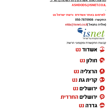
ולא במתכונת השעתית שהייתה נהוגה עד היום.
הודעות לאתר אשדודס ניתן לשלוח בדוא"ל:
הפעלת התדירות הגבוהה בחנוכה תשמש
ASHDODS@ISNET.CO.IL
כתקופת מבחן, ולאחריה תיבחן האפשרות להחיל
-
את המתכונת החדשה גם על שאר ימי יומא דפגרא
לפרסום באתר אשדודס ורשת ישראל נט
התקשרו
-
050-7870908
במהלך השנה.
(אלדה נתנאל )
elda@isnet.co.il
קבוצת התקשורת ומקומוני הרשת:
חבר מועצת העיר שמואל שוק מסר כי מדובר