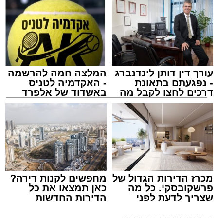
עורך דין דותן לינדנברג
המלצה חמה להרשמה
- נפגעתם בתאונת
- האקדמיה לטניס
דרכים לחצו לקבל מה
באשדוד של אלפרד
שמגיע לכם
קריאולנסקי - לילדים
מכרז הדירות הגדול של
מחפשים לקנות דירה?
פרשקובסקי. כל מה
כאן תמצאו את כל
שצריך לדעת לפני
הדירות החדשות
שמגישים הצעה לדירה
למכירה באשדוד >>>
באשדוד