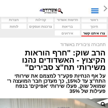
ראשי
חדשות אשדוד
קהילות
חצרות
חינוך
בריאות
צרכנות ועסקים
לוחות
צרו איתנו קשר
אירועים
תחבורה ציבורית באשדוד
הרב שוק: "חרף הוראות
הקיצוץ - האשדודים נהנו
משירותי תח"צ סבירים"
על אף הנחיות פקע"ר למצמם את שירותי
התח"צ עד ל15%, כך מעדכן חבר המועצה ר'
שמואל שוק, פעלו שירותי 'אפיקים' בנפח
פעילות של 35%