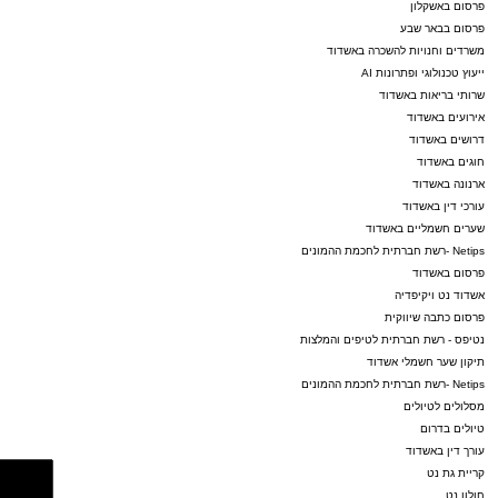
פרסום באשקלון
פרסום בבאר שבע
משרדים וחנויות להשכרה באשדוד
ייעוץ טכנולוגי ופתרונות AI
שרותי בריאות באשדוד
אירועים באשדוד
דרושים באשדוד
חוגים באשדוד
ארנונה באשדוד
עורכי דין באשדוד
שערים חשמליים באשדוד
Netips -רשת חברתית לחכמת ההמונים
פרסום באשדוד
אשדוד נט ויקיפדיה
פרסום כתבה שיווקית
נטיפס - רשת חברתית לטיפים והמלצות
תיקון שער חשמלי אשדוד
Netips -רשת חברתית לחכמת ההמונים
מסלולים לטיולים
טיולים בדרום
עורך דין באשדוד
קריית גת נט
חולון נט