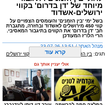
מיוחד של 'דן בדרום' בקווי
ירושלים-אשדוד
בשל ימי 'בין הזמנים' והעומסים הצפויים על
קווי 450 מירושלים לאשדוד ובחזרה, מתגברת
חב' 'דן בדרום' את הקווים בתיגבור המאסיבי.
הרי הלו"ז המעודכן
מנהל האתר / 13:51 23.07.26
קרא עוד
תגים:
בין הזמנים
,
דן בדרום
,
תיגבור קווי ירושלים
אולי יעניין אותך גם
המלצה חמה להרשמה
עורך דין דותן לינדנברג