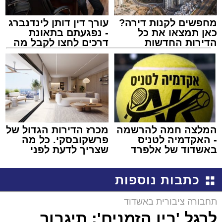
מחפשים לקנות דירה?
עורך דין דותן לינדנברג
כאן תמצאו את כל
- נפגעתם בתאונת
הדירות החדשות
דרכים לחצו לקבל מה
למכירה באשדוד >>>
שמגיע לכם
המלצה חמה להרשמה
מכרז הדירות הגדול של
- האקדמיה לטניס
פרשקובסקי. כל מה
באשדוד של אלפרד
שצריך לדעת לפני
קריאולנסקי - לילדים
שמגישים הצעה לדירה
באשדוד
כתבות נוספות
תחבורה ציבורית באשדוד
לרגל 'בין הזמנים': תיגבור