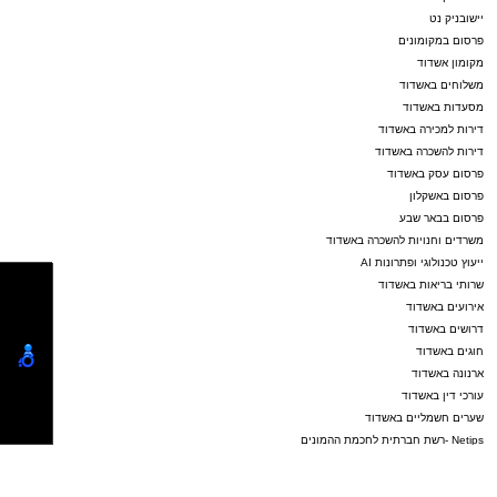
יישובניק נט
פרסום במקומונים
מקומון אשדוד
משלוחים באשדוד
מסעדות באשדוד
דירות למכירה באשדוד
דירות להשכרה באשדוד
פרסום עסק באשדוד
פרסום באשקלון
פרסום בבאר שבע
משרדים וחנויות להשכרה באשדוד
ייעוץ טכנולוגי ופתרונות AI
שרותי בריאות באשדוד
אירועים באשדוד
דרושים באשדוד
חוגים באשדוד
ארנונה באשדוד
עורכי דין באשדוד
שערים חשמליים באשדוד
Netips -רשת חברתית לחכמת ההמונים
פרסום באשדוד
אשדוד נט ויקיפדיה