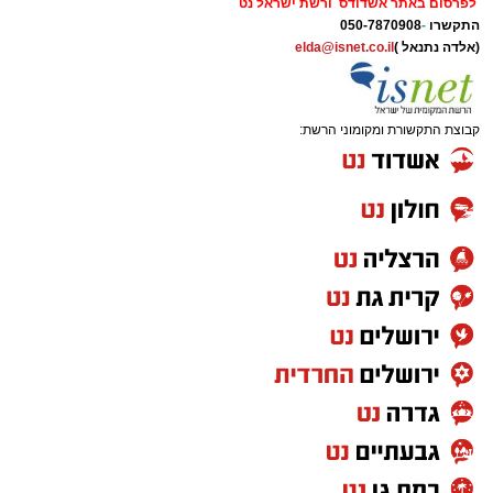
לפרסום באתר אשדודס ורשת ישראל נט
התקשרו
-
050-7870908
(אלדה נתנאל )
elda@isnet.co.il
מעוניינים להגיב? לדווח ? צרו איתנו קשר במייל -
קבוצת התקשורת ומקומוני הרשת:
ASHDODS@ISNET.CO.IL