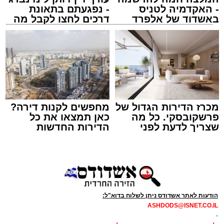
- האקדמיה לטניס
- נפגעתם בתאונת
באשדוד של אלפרד
דרכים לחצו לקבל מה
קריאולנסקי - לילדים
שמגיע לכם
מכרז הדירות הגדול של
מחפשים לקנות דירה?
פרשקובסקי. כל מה
כאן תמצאו את כל
שצריך לדעת לפני
הדירות החדשות
שמגישים הצעה לדירה
למכירה באשדוד >>>
באשדוד
הודעות לאתר אשדודס ניתן לשלוח בדוא"ל:
ASHDODS@ISNET.CO.IL
-
לוז תיגבור דן בדרום