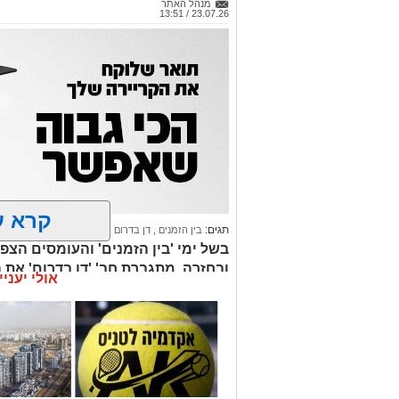
מנהל האתר
23.07.26 / 13:51
קרא ע
תגים:
בין הזמנים
,
דן בדרום
,
תיגבור קווי ירושלים
ובחזרה, מתגברת חב' 'דן בדרום' את ה
אולי יעניי
המעודכן