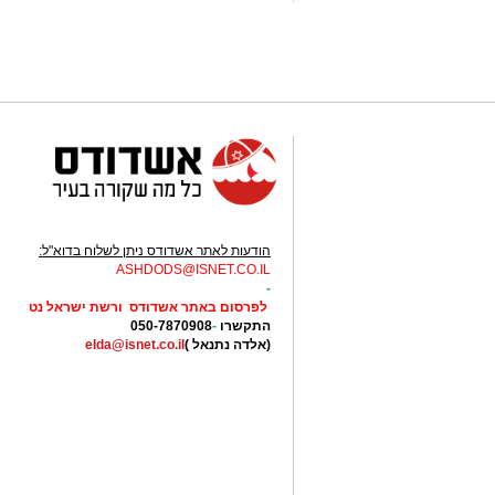
לוז תיגבור דן בדרום
מעוניינים להגיב? לדווח ? צרו איתנו קשר ב
הודעות לאתר אשדודס ניתן לשלוח בדוא"ל:
ASHDODS@ISNET.CO.IL
-
לפרסום באתר אשדודס ורשת ישראל נט
התקשרו
-
050-7870908
(אלדה נתנאל )
elda@isnet.co.il