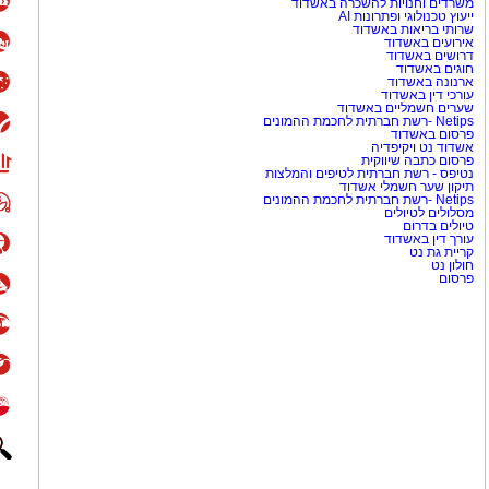
משרדים וחנויות להשכרה באשדוד
ייעוץ טכנולוגי ופתרונות AI
שרותי בריאות באשדוד
אירועים באשדוד
דרושים באשדוד
חוגים באשדוד
ארנונה באשדוד
עורכי דין באשדוד
שערים חשמליים באשדוד
Netips -רשת חברתית לחכמת ההמונים
פרסום באשדוד
אשדוד נט ויקיפדיה
פרסום כתבה שיווקית
נטיפס - רשת חברתית לטיפים והמלצות
תיקון שער חשמלי אשדוד
Netips -רשת חברתית לחכמת ההמונים
מסלולים לטיולים
טיולים בדרום
עורך דין באשדוד
קריית גת נט
חולון נט
פרסום