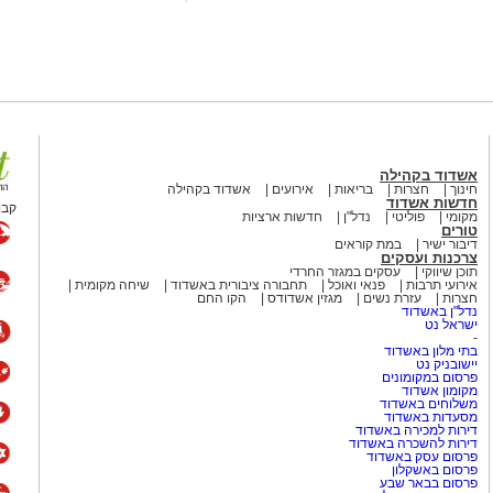
אשדוד בקהילה
חינוך
חצרות
בריאות
אירועים
אשדוד בקהילה
חדשות אשדוד
קבו
מקומי
פוליטי
נדל"ן
חדשות ארציות
טורים
דיבור ישיר
במת קוראים
מייל -
ASHDODS@ISNET.CO.IL
צרכנות ועסקים
תוכן שיווקי
עסקים במגזר החרדי
אירועי תרבות
פנאי ואוכל
תחבורה ציבורית באשדוד
שיחה מקומית
חצרות
עזרת נשים
מגזין אשדודס
הקו החם
נדל"ן באשדוד
ישראל נט
-
בתי מלון באשדוד
יישובניק נט
פרסום במקומונים
מקומון אשדוד
משלוחים באשדוד
מסעדות באשדוד
דירות למכירה באשדוד
דירות להשכרה באשדוד
פרסום עסק באשדוד
פרסום באשקלון
פרסום בבאר שבע