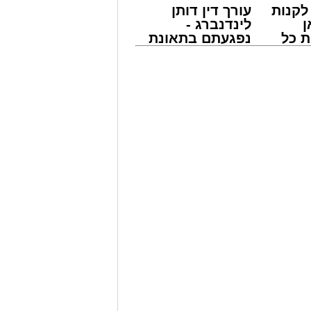
קנות
עורך דין דותן
ן
לינדנברג -
 כל
נפגעתם בתאונת
חדשות
דרכים לחצו
אשדוד
לקבל מה שמגיע
לכם