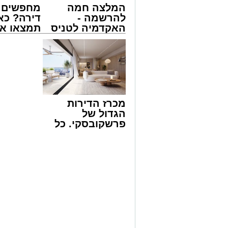
המלצה חמה
מחפשים ל
להרשמה -
דירה? כא
האקדמיה לטניס
תמצאו את
באשדוד של
הדירות ה
אלפרד
למכירה ב
קריאולנסקי -
>>>
לילדים
מכרז הדירות
הגדול של
פרשקובסקי. כל
מה שצריך לדעת
לפני שמגישים
הצעה לדירה
באשדוד