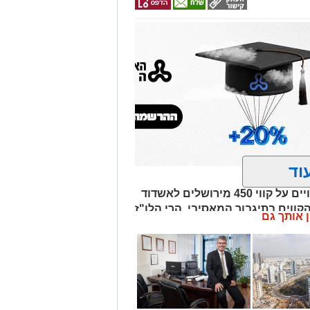
וד
בשל ימי 'בין הזמנים' והעומסים הצפויים על קווי 450 מירושלים לאשדוד
קווים בתיגבור המאסיבי. הרי הלו"ז
ן אותך גם