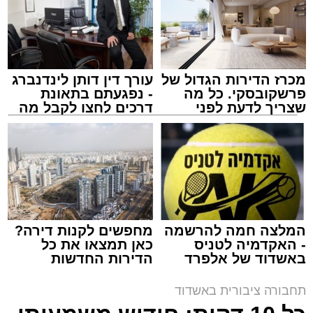
תגים:
בין הזמנים
,
דן בדרום
,
תיגבור קווי ירושלים
מכרז הדירות הגדול של
עורך דין דותן לינדנברג
פרשקובסקי. כל מה
- נפגעתם בתאונת
שצריך לדעת לפני
דרכים לחצו לקבל מה
שמגישים הצעה לדירה
שמגיע לכם
באשדוד
המלצה חמה להרשמה
מחפשים לקנות דירה?
- האקדמיה לטניס
כאן תמצאו את כל
באשדוד של אלפרד
הדירות החדשות
קריאולנסקי - לילדים
למכירה באשדוד >>>
תחבורה ציבורית באשדוד