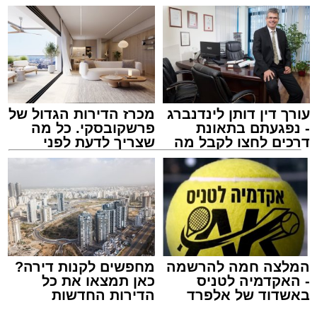
עורך דין דותן לינדנברג
מכרז הדירות הגדול של
- נפגעתם בתאונת
פרשקובסקי. כל מה
דרכים לחצו לקבל מה
שצריך לדעת לפני
שמגיע לכם
שמגישים הצעה לדירה
באשדוד
המלצה חמה להרשמה
מחפשים לקנות דירה?
- האקדמיה לטניס
כאן תמצאו את כל
באשדוד של אלפרד
הדירות החדשות
קריאולנסקי - לילדים
למכירה באשדוד >>>