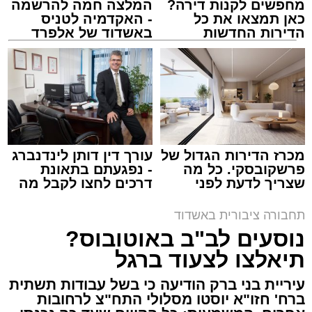
מחפשים לקנות דירה?
המלצה חמה להרשמה
כאן תמצאו את כל
- האקדמיה לטניס
הדירות החדשות
באשדוד של אלפרד
למכירה באשדוד >>>
קריאולנסקי - לילדים
אלקטרה אפיקים
מערכת האתר / 15:41 14.12.25
מכרז הדירות הגדול של
עורך דין דותן לינדנברג
פרשקובסקי. כל מה
- נפגעתם בתאונת
שצריך לדעת לפני
דרכים לחצו לקבל מה
שמגישים הצעה לדירה
שמגיע לכם
באשדוד
תחבורה ציבורית באשדוד
תגים:
תחבורה
,
אשדוד
,
שמואל שוק
נוסעים לב"ב באוטובוס?
תיאלצו לצעוד ברגל
עד כה פעל הקו ביומא דפגרי כמו חנוכה, חול
המועד, פורים ובין הזמנים במתכונת של נסיעות
עיריית בני ברק הודיעה כי בשל עבודות תשתית
ברח' חזו"א יוסטו מסלולי התח"צ לרחובות
היוצאות בכל שעה עגולה בלבד.