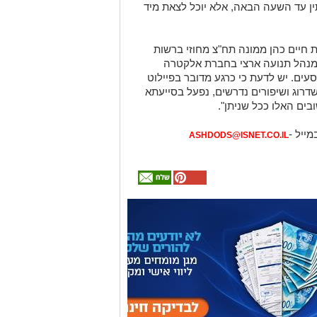
4 לא יצטרך להמתין עד השעה הבאה, אלא יוכל לצאת מיד
 חיים כהן ממונה תח"צ מחוזי ברשות
 מנהל תנועה ארצי בחברת אלקטרה
סעים. יש לדעת כי כרגע מדובר בפיילוט
 שדרוג ושיפורים נדרשים, נפעל בסייעתא
בים האלו ככל שניתן".
מייל -
ASHDODS@ISNET.CO.IL
אולי
יעניין
אותך
גם
המלצה חמה
מכרז הדירות
מחפשים לקנות
עורך דין דותן
הגדול של
דירה? כאן
להרשמה -
לינדנברג -
תמצאו את כל
פרשקובסקי. כל
האקדמיה לטניס
נפגעתם בתאונת
באשדוד של
הדירות החדשות
מה שצריך לדעת