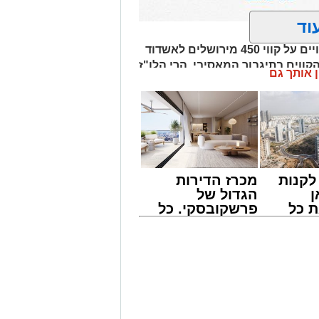
וד
בשל ימי 'בין הזמנים' והעומסים הצפויים על קווי 450 מירושלים לאשדוד
קווים בתיגבור המאסיבי. הרי הלו"ז
ן אותך גם
קנות
מכרז הדירות
ן
הגדול של
 כל
פרשקובסקי. כל
חדשות
מה שצריך לדעת
אשדוד
לפני שמגישים
הצעה לדירה
באשדוד