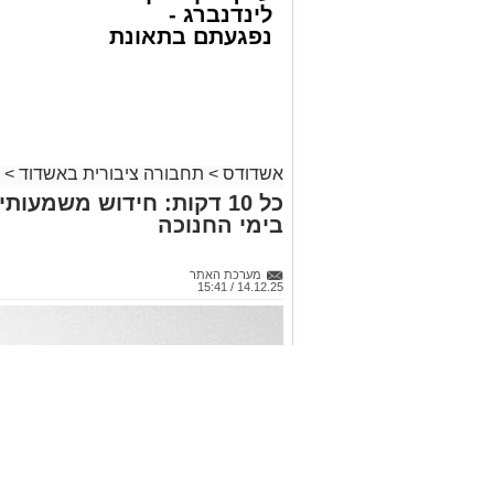
לינדנברג -
נפגעתם בתאונת
דרכים לחצו
לקבל מה שמגיע
לכם
אשדודס
>
תחבורה ציבורית באשדוד
>
כל 10 דקות: חידוש משמעו
בימי החנוכה
מערכת האתר
14.12.25 / 15:41
לוז תיגבור דן בדרום