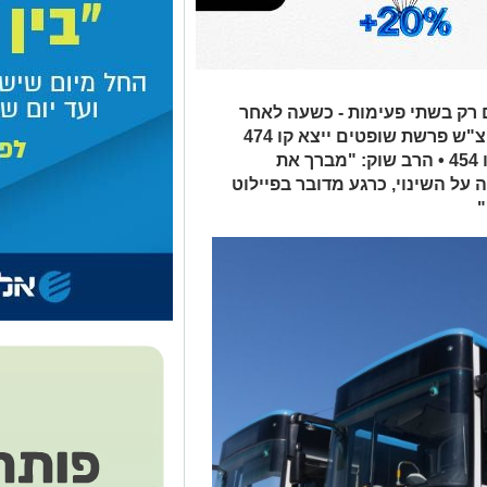
ם רק בשתי פעימות - כשעה לאחר
צאת השבת וסמוך לחצות – החל ממוצ"ש פרשת שופטים ייצא קו 474
מדי שעה, כשלאחר 10 דק' ייצא גם קו 454 • הרב שוק: "מברך את
ל השינוי, כרגע מדובר בפיילוט
"