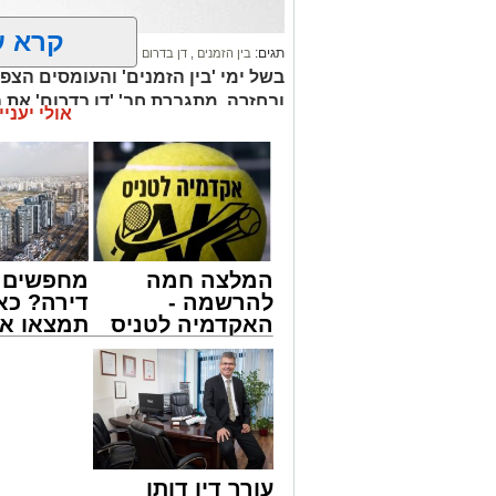
קרא ע
תגים:
בין הזמנים
,
דן בדרום
,
תיגבור קווי ירושלים
ובחזרה, מתגברת חב' 'דן בדרום' את ה
אולי יעניי
המעודכן
המלצה חמה
מחפשים ל
להרשמה -
דירה? כא
האקדמיה לטניס
תמצאו את
באשדוד של
הדירות ה
אלפרד
למכירה ב
קריאולנסקי -
>>>
לילדים
עורך דין דותן