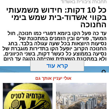
באשדוד
תחבורה ציבורית באשדוד
כל 10 דקות: חידוש משמעותי
בקווי אשדוד-בית שמש בימי
החנוכה
עד כה פעל הקו ביומא דפגרי כמו חנוכה, חול
המועד, פורים ובין הזמנים במתכונת של
נסיעות היוצאות בכל שעה עגולה בלבד. בחג
החנוכה הקרוב יופעל הקו בתדירות מוגברת של
נסיעה בממוצע כל כעשר דקות, בשני הכיוונים,
ולא במתכונת השעתית שהייתה נהוגה עד היום
קרא עוד
לוז תיגבור דן בדרום
אולי יעניין אותך גם
מעוניינים להגיב? לדווח ? צרו איתנו קשר במייל -
ASHDODS@ISNET.CO.IL