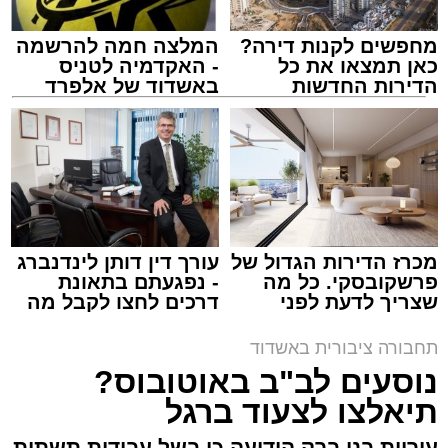
מחפשים לקנות דירה?
המלצה חמה להרשמה
כאן תמצאו את כל
- האקדמיה לטניס
הדירות החדשות
באשדוד של אלפרד
למכירה באשדוד >>>
קריאולנסקי - לילדים
אלקטרה אפיקים
מערכת האתר / 15:41 14.12.25
מכרז הדירות הגדול של
עורך דין דותן לינדנברג
פרשקובסקי. כל מה
- נפגעתם בתאונת
שצריך לדעת לפני
דרכים לחצו לקבל מה
שמגישים הצעה לדירה
שמגיע לכם
באשדוד
תחבורה ציבורית באשדוד
תגים:
תחבורה
,
אשדוד
,
שמואל שוק
נוסעים לב"ב באוטובוס?
תיאלצו לצעוד ברגל
עד כה פעל הקו ביומא דפגרי כמו חנוכה, חול
המועד, פורים ובין הזמנים במתכונת של נסיעות
עיריית בני ברק הודיעה כי בשל עבודות תשתית