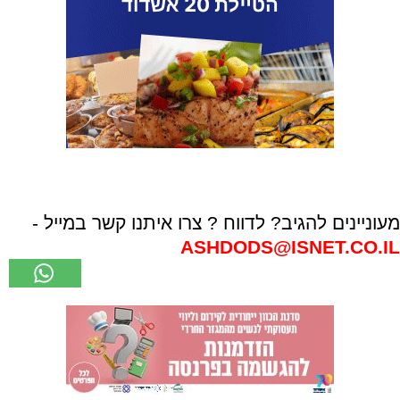
מעוניינים להגיב? לדווח ? צרו איתנו קשר במייל -
ASHDODS@ISNET.CO.IL