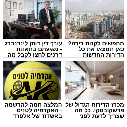
תגים:
בין הזמנים
,
דן בדרום
,
תיגבור קווי ירושלים
מחפשים לקנות דירה?
עורך דין דותן לינדנברג
כאן תמצאו את כל
- נפגעתם בתאונת
הדירות החדשות
דרכים לחצו לקבל מה
למכירה באשדוד >>>
שמגיע לכם
מכרז הדירות הגדול של
המלצה חמה להרשמה
פרשקובסקי. כל מה
- האקדמיה לטניס
שצריך לדעת לפני
באשדוד של אלפרד
שמגישים הצעה לדירה
קריאולנסקי - לילדים