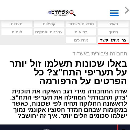
ראשי
חדשות אשדוד
קהילות
חצרות
חינוך
בריאות
צרכנות ועסקים
לוחות
צרו איתנו קשר
אירועים
תחבורה ציבורית באשדוד
באלו שכונות תשלמו זול יותר
על תעריפי התח"צ? כל
הפרטים על הרפורמה
שרת התחבורה מירי רגב השיקה את תוכנית
'צדק תחבורתי' המוזילה את תעריפי התח"צ.
לראשונה החלוקה תהיה לפי שכונות, כאשר
במקומות שבהם המדד הסוציו אקונמי נמוך
ישלמו סכומים זולים יותר. איך זה יחושב?