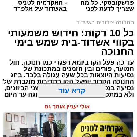
פרשקובסקי. כל מה
- האקדמיה לטניס
שצריך לדעת לפני
באשדוד של אלפרד
שמגישים הצעה לדירה
קריאולנסקי - לילדים
באשדוד
תחבורה ציבורית באשדוד
כל 10 דקות: חידוש משמעותי
בקווי אשדוד-בית שמש בימי
החנוכה
עד כה פעל הקו ביומא דפגרי כמו חנוכה, חול
המועד, פורים ובין הזמנים במתכונת של
נסיעות היוצאות בכל שעה עגולה בלבד. בחג
החנוכה הקרוב יופעל הקו בתדירות מוגברת של
נסיעה בממוצע כל כעשר דקות, בשני הכיוונים,
ולא במתכונת השעתית שהייתה נהוגה עד היום
קרא עוד
לוז תיגבור דן בדרום
אולי יעניין אותך גם
מעוניינים להגיב? לדווח ? צרו איתנו קשר במייל -