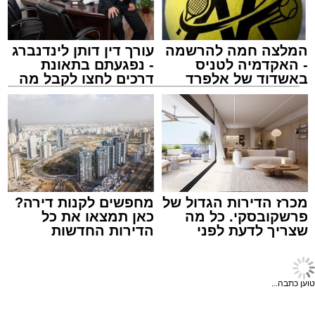
ASHDODS@ISNET.CO.IL
המלצה חמה להרשמה
עורך דין דותן לינדנברג
- האקדמיה לטניס
- נפגעתם בתאונת
באשדוד של אלפרד
דרכים לחצו לקבל מה
קריאולנסקי - לילדים
שמגיע לכם
אלקטרה אפיקים
מערכת האתר / 15:41 14.12.25
מכרז הדירות הגדול של
מחפשים לקנות דירה?
פרשקובסקי. כל מה
כאן תמצאו את כל
שצריך לדעת לפני
הדירות החדשות
שמגישים הצעה לדירה
למכירה באשדוד >>>
באשדוד
תחבורה ציבורית באשדוד
תגים:
תחבורה
,
אשדוד
,
שמואל שוק