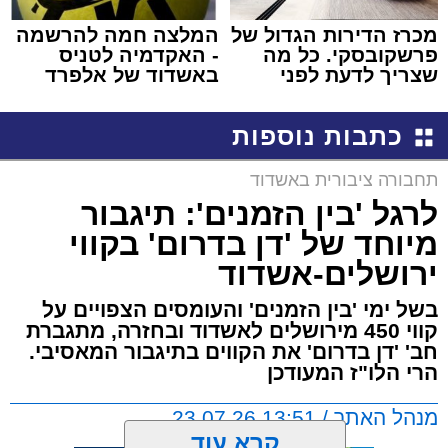
מכרז הדירות הגדול של
המלצה חמה להרשמה
פרשקובסקי. כל מה
- האקדמיה לטניס
שצריך לדעת לפני
באשדוד של אלפרד
שמגישים הצעה לדירה
קריאולנסקי - לילדים
באשדוד
כתבות נוספות
תחבורה ציבורית באשדוד
לרגל 'בין הזמנים': תיגבור
מיוחד של 'דן בדרום' בקווי
ירושלים-אשדוד
בשל ימי 'בין הזמנים' והעומסים הצפויים על
קווי 450 מירושלים לאשדוד ובחזרה, מתגברת
חב' 'דן בדרום' את הקווים בתיגבור המאסיבי.
הרי הלו"ז המעודכן
מנהל האתר / 13:51 23.07.26
קרא עוד