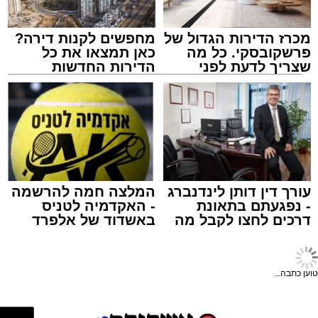
מכרז הדירות הגדול של
מחפשים לקנות דירה?
פרשקובסקי. כל מה
כאן תמצאו את כל
שצריך לדעת לפני
הדירות החדשות
שמגישים הצעה לדירה
למכירה באשדוד >>>
באשדוד
אלקטרה אפיקים
מערכת האתר / 15:41 14.12.25
תגים:
תחבורה
,
אשדוד
,
שמואל שוק
עורך דין דותן לינדנברג
המלצה חמה להרשמה
- נפגעתם בתאונת
- האקדמיה לטניס
עד כה פעל הקו ביומא דפגרי כמו חנוכה, חול
דרכים לחצו לקבל מה
באשדוד של אלפרד
שמגיע לכם
קריאולנסקי - לילדים
המועד, פורים ובין הזמנים במתכונת של נסיעות
היוצאות בכל שעה עגולה בלבד.
טוען כתבה...
בחג החנוכה הקרוב יופעל הקו בתדירות מוגברת