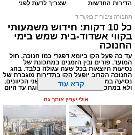
הדירות החדשות
שצריך לדעת לפני
למכירה באשדוד >>>
שמגישים הצעה לדירה
באשדוד
תחבורה ציבורית באשדוד
כל 10 דקות: חידוש משמעותי
בקווי אשדוד-בית שמש בימי
החנוכה
עד כה פעל הקו ביומא דפגרי כמו חנוכה, חול
לוז תיגבור דן בדרום
המועד, פורים ובין הזמנים במתכונת של
נסיעות היוצאות בכל שעה עגולה בלבד. בחג
החנוכה הקרוב יופעל הקו בתדירות מוגברת של
נסיעה בממוצע כל כעשר דקות, בשני הכיוונים,
ולא במתכונת השעתית שהייתה נהוגה עד היום
מעוניינים להגיב? לדווח ? צרו איתנו קשר במייל -
קרא עוד
ASHDODS@ISNET.CO.IL
אולי יעניין אותך גם