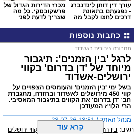
עורך דין דותן לינדנברג
מכרז הדירות הגדול של
- נפגעתם בתאונת
פרשקובסקי. כל מה
דרכים לחצו לקבל מה
שצריך לדעת לפני
שמגיע לכם
שמגישים הצעה לדירה
באשדוד
כתבות נוספות
תחבורה ציבורית באשדוד
לרגל 'בין הזמנים': תיגבור
מיוחד של 'דן בדרום' בקווי
ירושלים-אשדוד
בשל ימי 'בין הזמנים' והעומסים הצפויים על
קווי 450 מירושלים לאשדוד ובחזרה, מתגברת
חב' 'דן בדרום' את הקווים בתיגבור המאסיבי.
הרי הלו"ז המעודכן
מנהל האתר / 13:51 23.07.26
קרא עוד
תגים:
בין הזמנים
,
דן בדרום
,
תיגבור קווי ירושלים