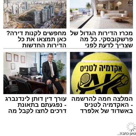
מעוניינים להגיב? לדווח ? צרו איתנו קשר במייל -
ASHDODS@ISNET.CO.IL
מכרז הדירות הגדול של
מחפשים לקנות דירה?
פרשקובסקי. כל מה
כאן תמצאו את כל
שצריך לדעת לפני
הדירות החדשות
שמגישים הצעה לדירה
למכירה באשדוד >>>
באשדוד
אלקטרה אפיקים
מערכת האתר / 15:41 14.12.25
המלצה חמה להרשמה
עורך דין דותן לינדנברג
- האקדמיה לטניס
- נפגעתם בתאונת
באשדוד של אלפרד
דרכים לחצו לקבל מה
קריאולנסקי - לילדים
שמגיע לכם