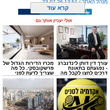
מנהל האתר / 13:51 23.07.26
קרא עוד
אולי יעניין אותך גם
תגים:
בין הזמנים
,
דן בדרום
,
תיגבור קווי ירושלים
עורך דין דותן לינדנברג
מכרז הדירות הגדול של
- נפגעתם בתאונת
פרשקובסקי. כל מה
דרכים לחצו לקבל מה
שצריך לדעת לפני
שמגיע לכם
שמגישים הצעה לדירה
באשדוד