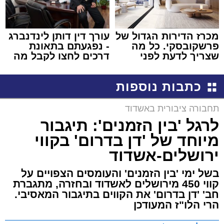
מכרז הדירות הגדול של
עורך דין דותן לינדנברג
פרשקובסקי. כל מה
- נפגעתם בתאונת
שצריך לדעת לפני
דרכים לחצו לקבל מה
שמגישים הצעה לדירה
שמגיע לכם
באשדוד
כתבות נוספות
תחבורה ציבורית באשדוד
לרגל 'בין הזמנים': תיגבור
מיוחד של 'דן בדרום' בקווי
ירושלים-אשדוד
בשל ימי 'בין הזמנים' והעומסים הצפויים על
קווי 450 מירושלים לאשדוד ובחזרה, מתגברת
חב' 'דן בדרום' את הקווים בתיגבור המאסיבי.
הרי הלו"ז המעודכן