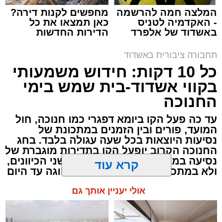
המלצה חמה להרשמה
מחפשים לקנות דירה?
- האקדמיה לטניס
כאן תמצאו את כל
באשדוד של אלפרד
הדירות החדשות
קריאולנסקי - לילדים
למכירה באשדוד >>>
תחבורה ציבורית באשדוד
כל 10 דקות: חידוש משמעותי
בקווי אשדוד-בית שמש בימי
החנוכה
עד כה פעל הקו ביומא דפגרי כמו חנוכה, חול
המועד, פורים ובין הזמנים במתכונת של
נסיעות היוצאות בכל שעה עגולה בלבד. בחג
החנוכה הקרוב יופעל הקו בתדירות מוגברת של
נסיעה בממוצע כל כעשר דקות, בשני הכיוונים,
ולא במתכונת השעתית שהייתה נהוגה עד היום
קרא עוד
לוז תיגבור דן בדרום
אולי יעניין אותך גם