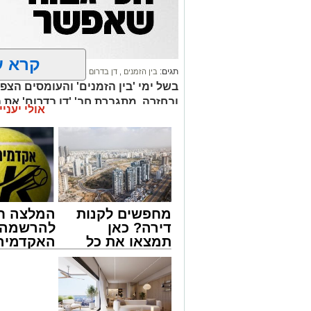
קרא ע
תגים:
בין הזמנים
,
דן בדרום
,
תיגבור קווי ירושלים
ובחזרה, מתגברת חב' 'דן בדרום' את ה
אולי יעניי
המעודכן
מחפשים לקנות
המלצה ח
דירה? כאן
להרשמה 
תמצאו את כל
האקדמיה 
הדירות החדשות
באשדוד 
למכירה באשדוד
אלפרד
>>>
קריאולנסק
לילדים