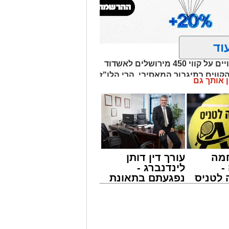
וד
בשל ימי 'בין הזמנים' והעומסים הצפויים על קווי 450 מירושלים לאשדוד
קווים בתיגבור המאסיבי. הרי הלו"ז
ן אותך גם
מה
עורך דין דותן
-
לינדנברג -
לטניס
נפגעתם בתאונת
של
דרכים לחצו
לקבל מה שמגיע
י -
לכם