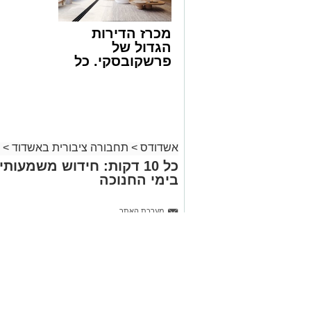
מכרז הדירות
הגדול של
פרשקובסקי. כל
מה שצריך לדעת
לפני שמגישים
הצעה לדירה
באשדוד
אשדודס
>
תחבורה ציבורית באשדוד
>
כל 10 דקות: חידוש משמעו
בימי החנוכה
מערכת האתר
14.12.25 / 15:41