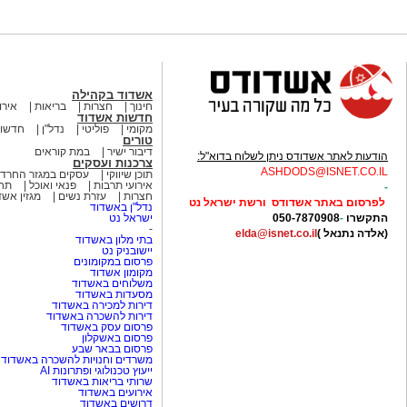
אשדוד בקהילה
חינוך
חצרות
בריאות
אירו
חדשות אשדוד
מקומי
פוליטי
נדל"ן
חדשות
טורים
דיבור ישיר
במת קוראים
הודעות לאתר אשדודס ניתן לשלוח בדוא"ל:
צרכנות ועסקים
ASHDODS@ISNET.CO.IL
תוכן שיווקי
עסקים במגזר החרדי
אירועי תרבות
פנאי ואוכל
תחב
-
חצרות
עזרת נשים
מגזין אש
לפרסום באתר אשדודס ורשת ישראל נט
נדל"ן באשדוד
התקשרו
-
050-7870908
ישראל נט
-
(אלדה נתנאל )
elda@isnet.co.il
בתי מלון באשדוד
יישובניק נט
פרסום במקומונים
מקומון אשדוד
משלוחים באשדוד
מסעדות באשדוד
דירות למכירה באשדוד
דירות להשכרה באשדוד
פרסום עסק באשדוד
פרסום באשקלון
פרסום בבאר שבע
משרדים וחנויות להשכרה באשדוד
ייעוץ טכנולוגי ופתרונות AI
שרותי בריאות באשדוד
אירועים באשדוד
דרושים באשדוד