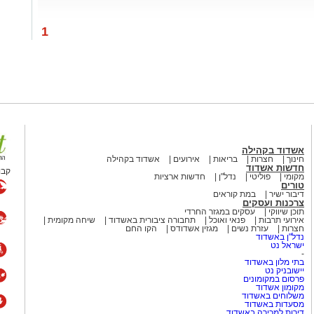
1
אשדוד בקהילה
חינוך
חצרות
בריאות
אירועים
אשדוד בקהילה
חדשות אשדוד
קבו
מקומי
פוליטי
נדל"ן
חדשות ארציות
טורים
דיבור ישיר
במת קוראים
צרכנות ועסקים
תוכן שיווקי
עסקים במגזר החרדי
אירועי תרבות
פנאי ואוכל
תחבורה ציבורית באשדוד
שיחה מקומית
חצרות
עזרת נשים
מגזין אשדודס
הקו החם
נדל"ן באשדוד
ישראל נט
-
בתי מלון באשדוד
יישובניק נט
פרסום במקומונים
מקומון אשדוד
משלוחים באשדוד
מסעדות באשדוד
דירות למכירה באשדוד