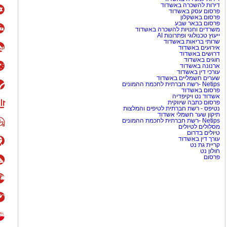
דירות להשכרה באשדוד
פרסום עסק באשדוד
פרסום באשקלון
פרסום בבאר שבע
משרדים וחנויות להשכרה באשדוד
ייעוץ טכנולוגי ופתרונות AI
שרותי בריאות באשדוד
אירועים באשדוד
דרושים באשדוד
חוגים באשדוד
ארנונה באשדוד
עורכי דין באשדוד
שערים חשמליים באשדוד
Netips -רשת חברתית לחכמת ההמונים
פרסום באשדוד
אשדוד נט ויקיפדיה
פרסום כתבה שיווקית
נטיפס - רשת חברתית לטיפים והמלצות
תיקון שער חשמלי אשדוד
Netips -רשת חברתית לחכמת ההמונים
מסלולים לטיולים
טיולים בדרום
עורך דין באשדוד
קריית גת נט
חולון נט
פרסום