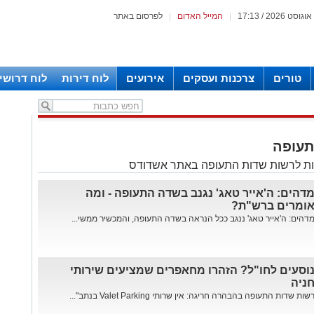
|
המייל האדום
|
לפרסום באתר
טורים
צרכנות ועסקים
אירועים
לוח דירות
לוח דרושי
תעופה
ות לרשות שדות התעופה באתר אשדודס
דהים: ה'אייר טאג' נגנב בשדה התעופה - ומה
ומרים ברש"ת?
דהים: ה'אייר טאג' ננגב ככל הנראה בשדה התעופה, והמכשיר ממשי...
וסעים לחו"ל? הזהרו מחאפרים שמציעים שירותי
ניה
שות שדות התעופה בהבהרה חריגה: אין שרותי Valet Parking בנתב"...