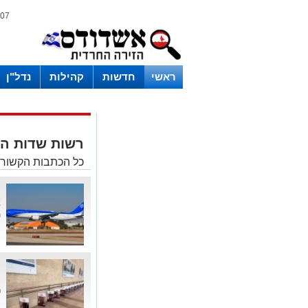
07 אוגוסט 2026 / 17:13
ראשי
חדשות
קהילות
נדל"ן
רשות שדות ה
כל הכתבות הקשור
מ
א
מ
נ
ח
ר