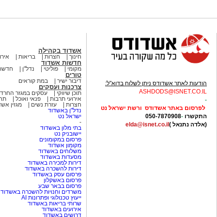
אשדוד בקהילה
חינוך
חצרות
בריאות
אירו
חדשות אשדוד
מקומי
פוליטי
נדל"ן
חדשות
טורים
דיבור ישיר
במת קוראים
הודעות לאתר אשדודס ניתן לשלוח בדוא"ל:
צרכנות ועסקים
ASHDODS@ISNET.CO.IL
תוכן שיווקי
עסקים במגזר החרדי
אירועי תרבות
פנאי ואוכל
תחב
-
חצרות
עזרת נשים
מגזין אש
לפרסום באתר אשדודס ורשת ישראל נט
נדל"ן באשדוד
התקשרו
-
050-7870908
ישראל נט
-
(אלדה נתנאל )
elda@isnet.co.il
בתי מלון באשדוד
יישובניק נט
פרסום במקומונים
מקומון אשדוד
משלוחים באשדוד
מסעדות באשדוד
דירות למכירה באשדוד
דירות להשכרה באשדוד
פרסום עסק באשדוד
פרסום באשקלון
פרסום בבאר שבע
משרדים וחנויות להשכרה באשדוד
ייעוץ טכנולוגי ופתרונות AI
שרותי בריאות באשדוד
אירועים באשדוד
דרושים באשדוד