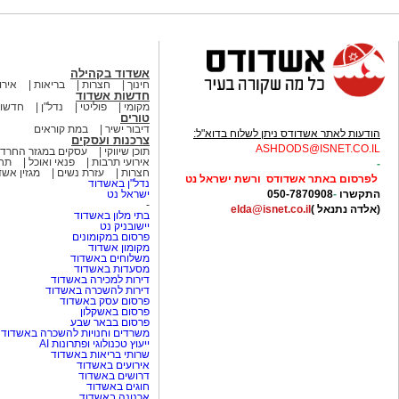
אשדוד בקהילה
חינוך
חצרות
בריאות
אירו
חדשות אשדוד
מקומי
פוליטי
נדל"ן
חדשות
טורים
דיבור ישיר
במת קוראים
הודעות לאתר אשדודס ניתן לשלוח בדוא"ל:
צרכנות ועסקים
ASHDODS@ISNET.CO.IL
תוכן שיווקי
עסקים במגזר החרדי
אירועי תרבות
פנאי ואוכל
תחב
-
חצרות
עזרת נשים
מגזין אש
לפרסום באתר אשדודס ורשת ישראל נט
נדל"ן באשדוד
התקשרו
-
050-7870908
ישראל נט
-
(אלדה נתנאל )
elda@isnet.co.il
בתי מלון באשדוד
יישובניק נט
פרסום במקומונים
מקומון אשדוד
משלוחים באשדוד
מסעדות באשדוד
דירות למכירה באשדוד
דירות להשכרה באשדוד
פרסום עסק באשדוד
פרסום באשקלון
פרסום בבאר שבע
משרדים וחנויות להשכרה באשדוד
ייעוץ טכנולוגי ופתרונות AI
שרותי בריאות באשדוד
אירועים באשדוד
דרושים באשדוד
חוגים באשדוד
ארנונה באשדוד