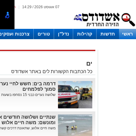
07 אוגוסט 2026 / 14:29
|
המייל האד
ראשי
חדשות
קהילות
נדל"ן
טורים
צרכנות ועסקים
ים
כל הכתבות הקשורות לים באתר אשדודס
דרמה בים: חשש לחיי נער 
סמוך לפלמחים
שלושה נערים כבני 15 נסחפו בשעות אחר הצהריים; שניים מהם הצליחו ל...
שנתיים ושלושה חודשים א
ומונשם: משה חיים אלוש נ
משה חיים אלוש, שתאונת דרכים קשה 