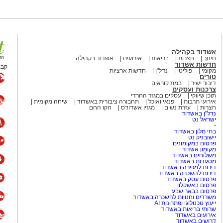
אשדוד בקהילה
חינוך
חצרות
בריאות
אירועים
אשדוד בקהילה
חדשות אשדוד
קבו
מקומי
פוליטי
נדל"ן
חדשות ארציות
טורים
דיבור ישיר
במת קוראים
צרכנות ועסקים
תוכן שיווקי
עסקים במגזר החרדי
אירועי תרבות
פנאי ואוכל
תחבורה ציבורית באשדוד
שיחה מקומית
חצרות
עזרת נשים
מגזין אשדודס
הקו החם
נדל"ן באשדוד
ישראל נט
-
בתי מלון באשדוד
יישובניק נט
פרסום במקומונים
מקומון אשדוד
משלוחים באשדוד
מסעדות באשדוד
דירות למכירה באשדוד
דירות להשכרה באשדוד
פרסום עסק באשדוד
פרסום באשקלון
פרסום בבאר שבע
משרדים וחנויות להשכרה באשדוד
ייעוץ טכנולוגי ופתרונות AI
שרותי בריאות באשדוד
אירועים באשדוד
דרושים באשדוד