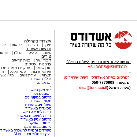
אשדוד בקהילה
חינוך
חצרות
בריאות
אירו
חדשות אשדוד
מקומי
פוליטי
נדל"ן
חדשות
טורים
דיבור ישיר
במת קוראים
הודעות לאתר אשדודס ניתן לשלוח בדוא"ל:
צרכנות ועסקים
ASHDODS@ISNET.CO.IL
תוכן שיווקי
עסקים במגזר החרדי
אירועי תרבות
פנאי ואוכל
תחב
-
חצרות
עזרת נשים
מגזין אש
לפרסום באתר אשדודס ורשת ישראל נט
נדל"ן באשדוד
התקשרו
-
050-7870908
ישראל נט
-
(אלדה נתנאל )
elda@isnet.co.il
בתי מלון באשדוד
יישובניק נט
פרסום במקומונים
מקומון אשדוד
משלוחים באשדוד
מסעדות באשדוד
דירות למכירה באשדוד
דירות להשכרה באשדוד
פרסום עסק באשדוד
פרסום באשקלון
פרסום בבאר שבע
משרדים וחנויות להשכרה באשדוד
ייעוץ טכנולוגי ופתרונות AI