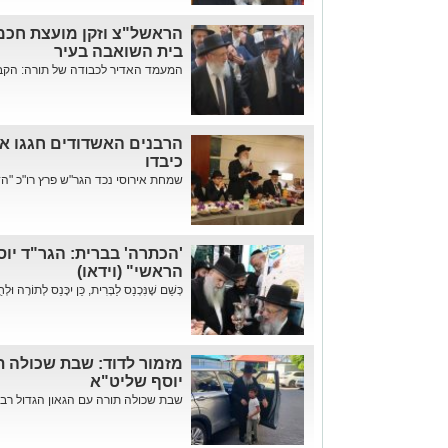
הראשל"צ וזקן מועצת חכמ
בית השואבה בעיר
המעמד האדיר לכבודה של תורה: הקבלת
הרבנים האשדודים חגגו את 
כיבדו
שמחת אירוסי נכד הגר"ש פרץ רו"כ "הד
'הכתרה' בברית: הגר"ד יו
הראשי" (וידאו)
כְּשֵׁם שֶׁנִּכְנַס לַבְּרִית, כֵּן יִכָּנֵס לְתוֹרָה 
מזמור לדוד: שבת שכולה תו
יוסף שליט"א
שבת שכולה תורה עם הגאון הגדול רבי 