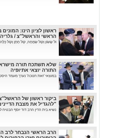
ראשון לציון הינו: המונים
הראשי והראשל"צ / גלריה
וֹל שָׂשׂוֹן וְקוֹל שִׂמְחָה, קוֹל חָתָן וְקוֹל
שלא תשתכח תורה מישראל
התורה יוצאי אתיופיה
במוצאי 'זאת חנוכה' נערך מעמד היסטו
ביקור ראשון של הראשל"צ 
"להגדיל את מצבת הדיינים
נשיא בית הדין הרב דוד יוסף הבטיח לסיי
הרב הראשי הנבחר לרב הע
הכיפורים חזרו הבחורים ליש