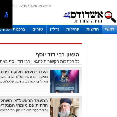
09 אוגוסט 2026 / 12:19
|
המייל האד
ראשי
חדשות
קהילות
נדל"ן
טורים
צרכנות ועסקים
הגאון רבי דוד יוסף
כל הכתבות הקשורות להגאון רבי דוד יוסף בא
הערב: מעמד חלוקת 'פרס ה
בסיוע החברה למתנסי"ם:הערב - מעמד
מאזוז" בראשות מרנן ורבנן שליט"א. במ
במעמד הראשל"צ: השתלמו
הדתית עם מומחי המנקרי
זְהִירוּת חֵלֶב: בשעה זו מקיימת המוע