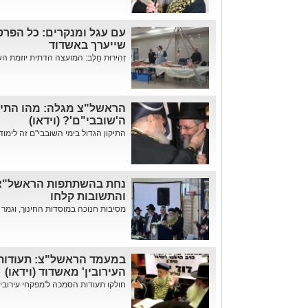
עם עגל ומנקרים: כל הפרט
שייערך באשדוד
זְהִירוּת חֵלֶב: המועצה הדתית יוזמת 
הראשל"צ מגלה: מהו התיקו
ה'שובבי"ם'? (וידאו)
התיקון הגדול בימי השובבי"ם זה לימוד
נחת בהשתתפות הראשל"צ: 
והתשובות קלחו
מסיבות חנוכה במוסדות החינוך, וגמר 
במעמד הראשל"צ: תעודות 
העירובין' מאשדוד (וידאו)
חולקו תעודות הסמכה ל'מפקחי עירובין